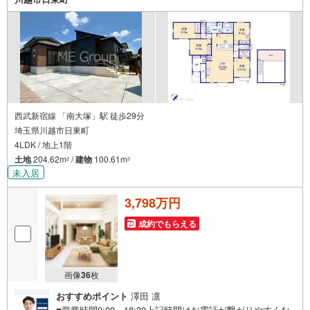
西武新宿線 「南大塚」駅 徒歩29分
埼玉県川越市日東町
4LDK / 地上1階
土地
204.62m
/
建物
100.61m
2
2
未入居
3,798万円
成約でもらえる
画像
36
枚
おすすめポイント
澤田 凛
■営業時間9:00～18:30上記時間はお電話が繋がりやすくな