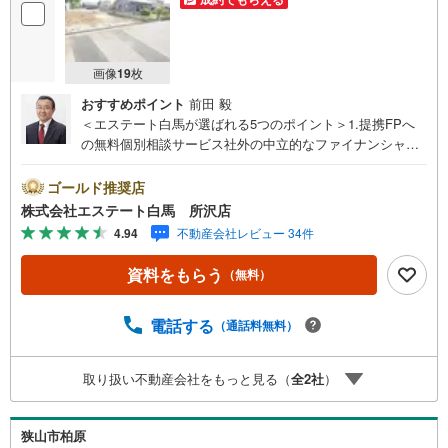
画像
19
枚
おすすめポイント
前田 毅
＜エステート白馬が選ばれる5つのポイント＞1.提携FPへ
の無料個別相談サービス社外の中立的なファイナンシャル
プランナーと無料相談できます。ローン返済について保険
や学費等も含めてシミュレーションをご提案できます2.物
ゴールド推奨店
件情報が豊富所沢市を中心にたくさんの情報をご用意して
株式会社エステート白馬 所沢店
おります。インターネット広告前の物件も多数取り揃えて
4.94
不動産会社レビュー 34件
おります。お客様のご希望エリアをお申し付けください。
3.自社グループでリフォーム、新築請負所沢店の3階はリフ
資料をもらう
（無料）
ォーム、注文建築部門の相談スペースです。一級建築士を
はじめとした専門スタッフがおりますのでご見学とあわせ
て、リフォームや注文建築についてご相談頂けます4.年中
電話する
（通話料無料）
無休（年末年始除く）で営業しております営業時間 9:30
～19:00 この時間はお電話でのお問合わせがスムーズです
取り扱い不動産会社をもっと見る（
全
2
社
）
5.お子様連れでおこしくださいキッズスペース、授乳室、
オムツ替えベッド、アンパンマンジュースをご用意してお
ります。ご見学ご希望の方は、右上の“室内・現地を見学す
狭山市柏原
る（無料）をボタンからご予約ください。