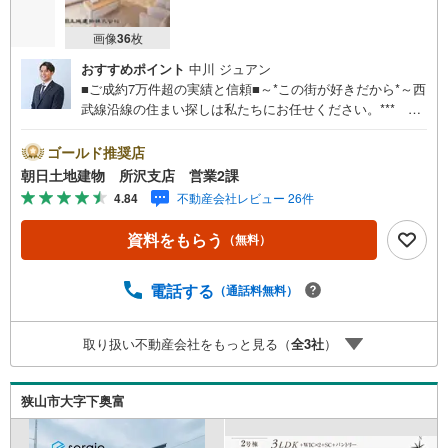
画像
36
枚
おすすめポイント
中川 ジュアン
■ご成約7万件超の実績と信頼■～*この街が好きだから*～西
武線沿線の住まい探しは私たちにお任せください。*** 住
まい、安心のおとりつぎ ***地域密着を掲げ、東京・埼
玉・神奈川に展開。豊富な取引データと現場経験をもと
ゴールド推奨店
に、お客様一人ひとりに最適なご提案を行っています。
朝日土地建物 所沢支店 営業2課
「住宅ローンが不安」「自己資金が少ないけれど購入でき
4.84
不動産会社レビュー 26件
る？」「住み替えの進め方が分からない」など、購入・売
却に関するお悩みにも有資格スタッフが丁寧に対応。資金
資料をもらう
（無料）
計画の立案から契約・お引渡しまで一貫してサポートいた
します。広告未掲載物件や最新情報も随時ご紹介可能。物
件ごとのメリット・注意点をまとめたレポートもご用意し
電話する
（通話料無料）
ております。当日のご見学手配や無料送迎にも柔軟に対
応。まずはお気軽にご相談ください。■電車でお越しのお客
取り扱い不動産会社をもっと見る（
全
3
社
）
様は、西武線「所沢駅」西口より徒歩5分■お車でお越しの
お客様は、提携駐車場がございますので弊社営業スタッフ
までお尋ねください。
狭山市大字下奥富