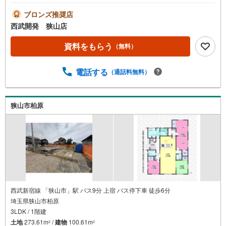
ブロンズ推奨店
西武開発 狭山店
資料をもらう
（無料）
電話する
（通話料無料）
狭山市柏原
西武新宿線 「狭山市」駅 バス9分 上宿 バス停下車 徒歩6分
埼玉県狭山市柏原
3LDK / 1階建
土地
273.61m
/
建物
100.61m
2
2