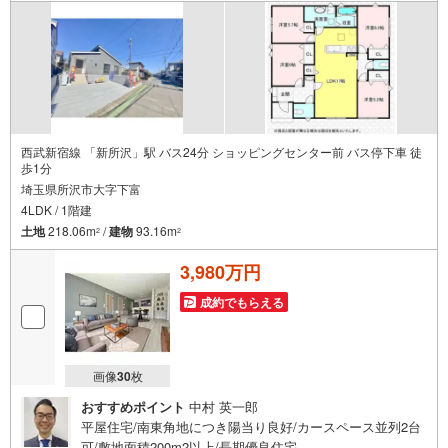
西武新宿線 「新所沢」駅 バス24分 ショッピングセンター前 バス停下車 徒
歩1分
埼玉県所沢市大字下富
4LDK / 1階建
土地
218.06m
/
建物
93.16m
2
2
3,980万円
成約でもらえる
画像
30
枚
おすすめポイント
中村 英一郎
平屋住宅/南東角地につき陽当り良好/カースペース並列2台
可/敷地面積200m2以上/長期優良住宅