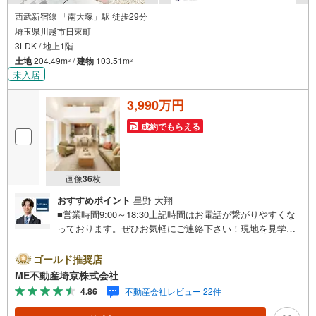
西武新宿線 「南大塚」駅 徒歩29分
埼玉県川越市日東町
3LDK / 地上1階
土地
204.49m
/
建物
103.51m
2
2
未入居
3,990万円
成約でもらえる
画像
36
枚
おすすめポイント
星野 大翔
■営業時間9:00～18:30上記時間はお電話が繋がりやすくな
っております。ぜひお気軽にご連絡下さい！現地を見学さ
れる場合は「室内・現地を見学する（無料）」ボタンより
ご希望の日時をご記入いただけますとスムーズにご案内が
ゴールド推奨店
可能です。■ご来店特典1.ご見学、ご来店後にアンケート記
ME不動産埼京株式会社
入でもれなく3、000円のQUOカードプレゼント（1組様1回
4.86
不動産会社レビュー 22件
限り後日郵送）2.未公開の物件情報をご紹介3.不動産ご購
入、ご売却、太陽光発電システムご検討中のお客様、ご紹