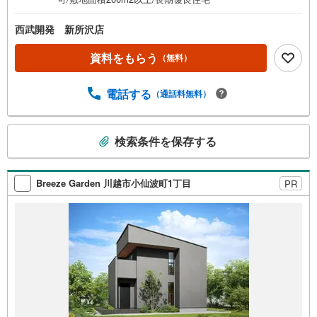
西武開発 新所沢店
資料をもらう
（無料）
電話する
（通話料無料）
こ
検索条件を保存する
の
検
索
Breeze Garden 川越市小仙波町1丁目
PR
条
件
で
通
知
を
受
け