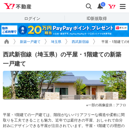
Yahoo!不動産
検索
通知
i
ログイン
ID新規取得
新築一戸建て
埼玉県
西武新宿線
平屋・1階建ての
西武新宿線（埼玉県）の平屋・1階建ての新築
一戸建て
一部の画像提供：アフロ
平屋・1階建ての一戸建ては、階段がないバリアフリーな構造や柔軟に間
取りを工夫できることも魅力。近年では庭付きの平屋、おしゃれで自分
好みにデザインできる平屋が注目されています。平屋・1階建ての理想の