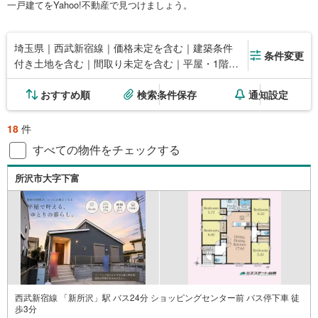
一戸建てをYahoo!不動産で見つけましょう。
埼玉県｜西武新宿線｜価格未定を含む｜建築条件
条件変更
付き土地を含む｜間取り未定を含む｜平屋・1階建
て
おすすめ順
検索条件保存
通知設定
18
件
すべての物件をチェックする
所沢市大字下富
西武新宿線 「新所沢」駅 バス24分 ショッピングセンター前 バス停下車 徒
歩3分