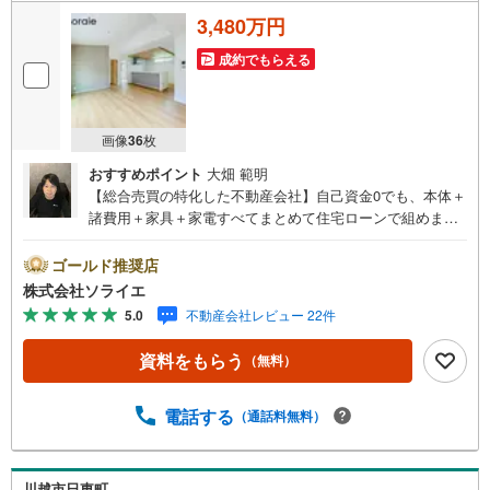
3,480万円
成約でもらえる
画像
36
枚
おすすめポイント
大畑 範明
【総合売買の特化した不動産会社】自己資金0でも、本体＋
諸費用＋家具＋家電すべてまとめて住宅ローンで組めま
す。住宅ローン相談無料。FP相談無料。営業マンの熱意と
スピーディをモットーにお客さん目線での営業を心がけて
ゴールド推奨店
おり、営業マンの差を実感してください！◆他社様でご紹
株式会社ソライエ
介されている物件も一緒にご提案できます。◆おまとめロ
5.0
不動産会社レビュー 22件
ーン（消費者金融系・車のローン・カード系の借入・エア
コン等の電化製品等）もおまとめ可能です。◆お忙しいと
資料をもらう
（無料）
きは現地待合せ＆現地解散できます。◆勤続年数が1年未満
でも、ローンが受けられます。株式会社ソライエにお任せ
ください！売買・賃貸・売却相談・相続相談・空家管理・
電話する
（通話料無料）
住宅ローン相談等何でもお気軽にご相談ください！お問い
合わせ・ご来店お待ちしております！（＾＾）！
川越市日東町