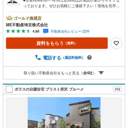
っております。ぜひお気軽にご連絡下さい！現地を見学さ
れる場合は「室内・現地を見学する（無料）」ボタンより
ご希望の日時をご記入いただけますとスムーズにご案内が
ゴールド推奨店
可能です。■ご来店特典1.ご見学、ご来店後にアンケート記
ME不動産埼京株式会社
入でもれなく3、000円のQUOカードプレゼント（1組様1回
4.86
不動産会社レビュー 22件
限り後日郵送）2.未公開の物件情報をご紹介3.不動産ご購
入、ご売却、太陽光発電システムご検討中のお客様、ご紹
資料をもらう
（無料）
介でもれなくQUOカード3、000円分プレゼント更にご紹介
のお客様が弊社仲介にてご契約頂くと、1万円から最大10万
円のご紹介料をお支払いさせて頂きます！詳しくはスタッ
電話する
（通話料無料）
フ迄■県内有数の大型店舗1.店舗敷地内に大型駐車場完備、
マイカーでも安心！2.チャイルドスペース、授乳室、ベビ
取り扱い不動産会社をもっと見る（
全
4
社
）
ーベッド完備3.他にもファミリーに優しい『あったら良い
な』がここにある！ミルク用浄水サーバー、紙おむつ、ア
メニティ、大型個室2部屋、各ブースモニター等
ポラスの分譲住宅 ブリスト所沢 ブルーメ
PR