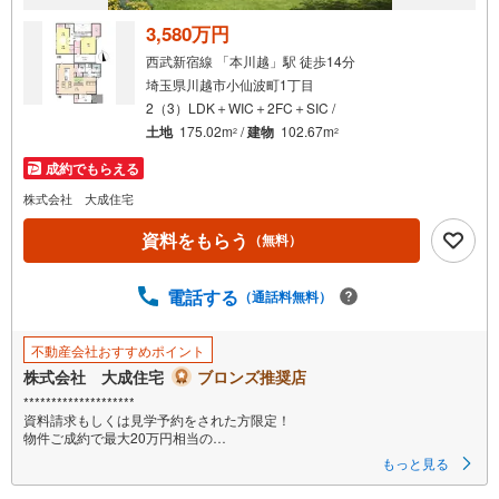
取
る
3,580万円
・
西武新宿線 「本川越」駅 徒歩14分
条
埼玉県川越市小仙波町1丁目
件
2（3）LDK＋WIC＋2FC＋SIC /
を
土地
175.02m
/
建物
102.67m
2
2
マ
成約でもらえる
イ
ペ
株式会社 大成住宅
ー
資料をもらう
（無料）
ジ
に
電話する
保
（通話料無料）
存
す
不動産会社おすすめポイント
る
株式会社 大成住宅
ブロンズ推奨店
********************
資料請求もしくは見学予約をされた方限定！
物件ご成約で最大20万円相当の
PayPayボーナスプレゼント対象店です!!
もっと見る
********************