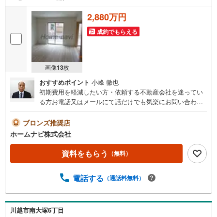
2,880万円
成約でもらえる
画像
13
枚
おすすめポイント
小峰 徹也
初期費用を軽減したい方・依頼する不動産会社を迷ってい
る方お電話又はメールにて話だけでも気楽にお問い合わせ
ください。しつこい営業は致しません。弊社なら一般の不
動産会社に比べ60万円～150万円位がお得になります。こ
ブロンズ推奨店
のサービスは大手不動産会社・現地販売不動産会社には通
ホームナビ株式会社
常ありません。他社掲載広告物件でも、埼玉県の新築初期
費用軽減サ-ビスがお取り扱い可能です！（一部取り扱えな
資料をもらう
（無料）
い物件もあり）弊社なら自己資金が0円でも、新築一戸建て
の購入（諸費用・エアコン等のオプション・引っ越し代も
電話する
（通話料無料）
含む）が可能です！又、弊社推奨銀行なら、転職で勤続2ケ
月・派遣社員・2重の住宅ローン・軽度のクレジット延滞
者・団体生命保険加入不可の方・永住権無し（夫婦とも
に）の方母子家庭の方（児童手当の収入合算）も審査が可
川越市南大塚6丁目