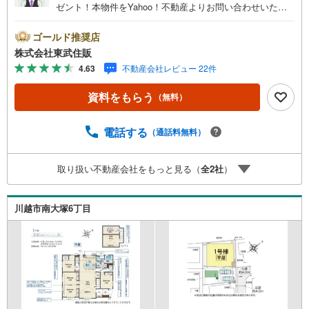
ゼント！本物件をYahoo！不動産よりお問い合わせいただ
いたお客様のみのキャンペーンです。その他のキャンペー
ンとの併用不可。【営業時間 10:00～18:00】この時間帯
ゴールド推奨店
はお電話でのお問い合わせがスムーズです。住み替えをご
株式会社東武住販
希望の方は自社買取保証付売却プランがございます。お気
4.63
不動産会社レビュー 22件
軽にお問い合わせください。●南大塚駅徒歩29分●平屋●ロ
フト●都市ガス・本下水◇当社の強みは（1）リフォーム
資料をもらう
（無料）
（当社でも再販事業を行っている為、お客様に最適なプラ
ンをご提供できます。）（2）注文住宅のご紹介（提携ハウ
スメーカー7社を保有しておりますので、ご予算・ご希望に
電話する
（通話料無料）
合ったプランをご紹介できます。）◇住まいに関する不動
産情報を豊富に取り揃えております。またリフォームの相
取り扱い不動産会社をもっと見る（
全
2
社
）
談も承ります。◇インターネット予約で当日現地見学が可
能です（1）［室内・現地を見学する］をクリック（2）本
日～4日以内をご希望の方は「ご要望・ご質問欄」に希望日
川越市南大塚6丁目
時をご記入ください！