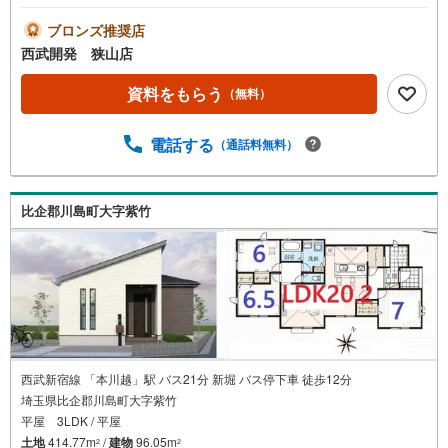
ブロンズ推奨店
西武開発 狭山店
資料をもらう
（無料）
電話する
（通話料無料）
比企郡川島町大字紫竹
西武新宿線 「本川越」駅 バス21分 新堀 バス停下車 徒歩12分
埼玉県比企郡川島町大字紫竹
平屋 3LDK / 平屋
土地
414.77m
/
建物
96.05m
2
2