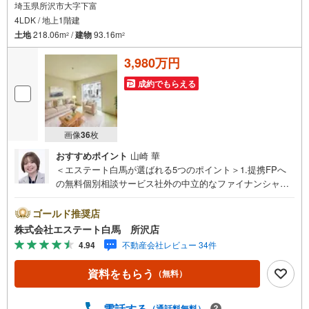
埼玉県所沢市大字下富
4LDK / 地上1階建
土地
218.06m
/
建物
93.16m
2
2
3,980万円
成約でもらえる
画像
36
枚
おすすめポイント
山崎 華
＜エステート白馬が選ばれる5つのポイント＞1.提携FPへ
の無料個別相談サービス社外の中立的なファイナンシャル
プランナーと無料相談できます。ローン返済について保険
や学費等も含めてシミュレーションをご提案できます2.物
ゴールド推奨店
件情報が豊富所沢市を中心にたくさんの情報をご用意して
株式会社エステート白馬 所沢店
おります。インターネット広告前の物件も多数取り揃えて
4.94
不動産会社レビュー 34件
おります。お客様のご希望エリアをお申し付けください。
3.自社グループでリフォーム、新築請負所沢店の3階はリフ
資料をもらう
（無料）
ォーム、注文建築部門の相談スペースです。一級建築士を
はじめとした専門スタッフがおりますのでご見学とあわせ
て、リフォームや注文建築についてご相談頂けます4.年中
電話する
（通話料無料）