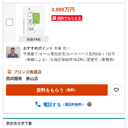
3,999万円
成約でもらえる
画像
14
枚
おすすめポイント
木塚 光一
平屋建て/オール電化住宅/カースペース並列2台＋1台可
（車種による）/土地正味82坪/4LDKに変更可（要費用）
ブロンズ推奨店
西武開発 狭山店
資料をもらう
（無料）
電話する
（通話料無料）
所沢市大字下富