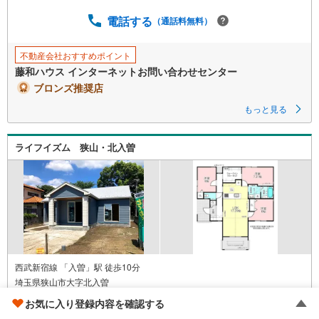
●無料送迎サービス
※チャイルドシートもご用意
電話する
（通話料無料）
●ご成約でPayPayボーナスプレゼント
※PayPayボーナス付与には条件がございます。詳細を必ずご確認くださ
い。
不動産会社おすすめポイント
藤和ハウス インターネットお問い合わせセンター
ブロンズ推奨店
もっと見る
ライフイズム 狭山・北入曽
西武新宿線 「入曽」駅 徒歩10分
埼玉県狭山市大字北入曽
3LDK / 木造1階建
お気に入り登録内容を確認する
土地
261.91m
/
建物
85.93m
2
2