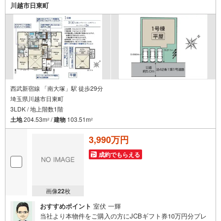
川越市日東町
西武新宿線 「南大塚」駅 徒歩29分
埼玉県川越市日東町
3LDK / 地上階数1階
土地
204.53m
/
建物
103.51m
2
2
3,990万円
成約でもらえる
画像
22
枚
おすすめポイント
室伏 一輝
当社より本物件をご購入の方にJCBギフト券10万円分プレ