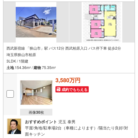
西武新宿線 「狭山市」駅 バス12分 西武柏原入口 バス停下車 徒歩2分
埼玉県狭山市柏原
3LDK / 1階建
土地
154.36m
/
建物
75.35m
2
2
3,580万円
成約でもらえる
画像
30
枚
おすすめポイント
児玉 泰男
平屋/角地/駐車場2台（車種によります）/陽当たり良好/対
面キッチン