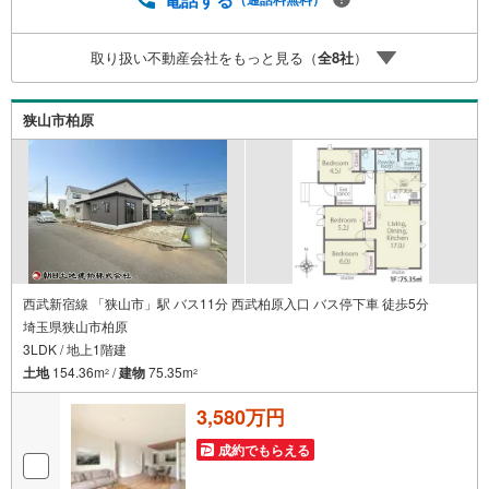
無休（年末年始除く）で営業しております営業時間 9:30
～19:00 この時間はお電話でのお問合わせがスムーズです
取り扱い不動産会社をもっと見る（
全
8
社
）
5.お子様連れでおこしくださいキッズスペース、授乳室、
オムツ替えベッド、アンパンマンジュースをご用意してお
ります。ご見学ご希望の方は、右上の“室内・現地を見学す
狭山市柏原
る（無料）をボタンからご予約ください。
西武新宿線 「狭山市」駅 バス11分 西武柏原入口 バス停下車 徒歩5分
埼玉県狭山市柏原
3LDK / 地上1階建
土地
154.36m
/
建物
75.35m
2
2
3,580万円
成約でもらえる