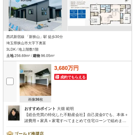
西武新宿線 「新狭山」駅 徒歩30分
埼玉県狭山市大字下奥富
3LDK / 地上階数1階
土地
256.69m
/
建物
96.05m
2
2
3,680万円
成約でもらえる
画像
36
枚
おすすめポイント
大畑 範明
【総合売買の特化した不動産会社】自己資金0でも、本体＋
諸費用＋家具＋家電すべてまとめて住宅ローンで組めま
す。住宅ローン相談無料。FP相談無料。営業マンの熱意と
スピーディをモットーにお客さん目線での営業を心がけて
ゴールド推奨店