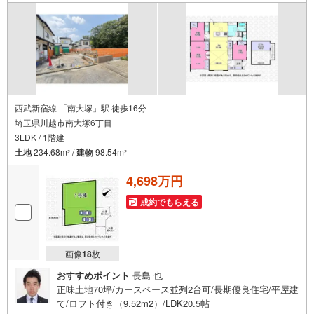
能です。又、500万円までなら、マイカーローン・学資ロ-
ンの合算住宅ロ-ンも可能です。弊社は積極的に値引き交渉
を致します。30万円～100万円ほど値引きが可能な場合も
御座います！
西武新宿線 「南大塚」駅 徒歩16分
埼玉県川越市南大塚6丁目
3LDK / 1階建
土地
234.68m
/
建物
98.54m
2
2
4,698万円
成約でもらえる
画像
18
枚
おすすめポイント
長島 也
正味土地70坪/カースペース並列2台可/長期優良住宅/平屋建
て/ロフト付き（9.52m2）/LDK20.5帖