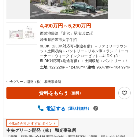
4,490万円～5,290万円
西武池袋線 「所沢」駅 徒歩25分
埼玉県所沢市大字牛沼
3LDK（2LDK対応可※別途有償）＋ファミリーラウン
ジ＋土間収納＋パントリー＋リネン庫＋ランドリーコ
ーナー＋ウォークインクローゼット～4LDK（3・
5LDK対応可※別途有償）＋土間収納＋パントリー＋ /
土地
122.22m
～124.96m
/
建物
96.47m
～104.99m
2
2
2
2
中央グリーン開発（株） 和光事業所
資料をもらう
（無料）
電話する
（通話料無料）
不動産会社おすすめポイント
中央グリーン開発（株） 和光事業所
「所沢」駅利用の全5邸 西武池袋線・西武新宿線「所沢」駅まで自転車8