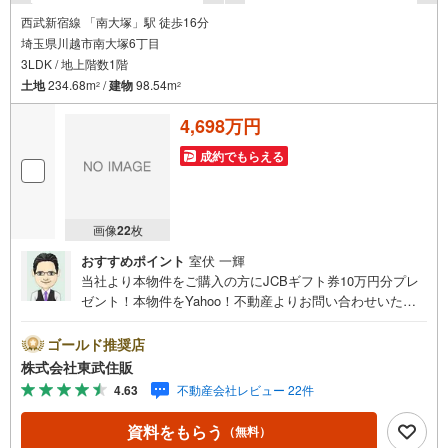
西武新宿線 「南大塚」駅 徒歩16分
埼玉県川越市南大塚6丁目
3LDK / 地上階数1階
土地
234.68m
/
建物
98.54m
2
2
4,698万円
成約でもらえる
画像
22
枚
おすすめポイント
室伏 一輝
当社より本物件をご購入の方にJCBギフト券10万円分プレ
ゼント！本物件をYahoo！不動産よりお問い合わせいただ
いたお客様のみのキャンペーンです。その他のキャンペー
ンとの併用不可。【営業時間 10:00～18:00】この時間帯
ゴールド推奨店
はお電話でのお問い合わせがスムーズです。住み替えをご
株式会社東武住販
希望の方は自社買取保証付売却プランがございます。お気
4.63
不動産会社レビュー 22件
軽にお問い合わせください。●南大塚駅徒歩16分●閑静な住
宅地●カースペース2台可●充実の設備◇当社の強みは（1）
資料をもらう
（無料）
リフォーム（当社でも再販事業を行っている為、お客様に