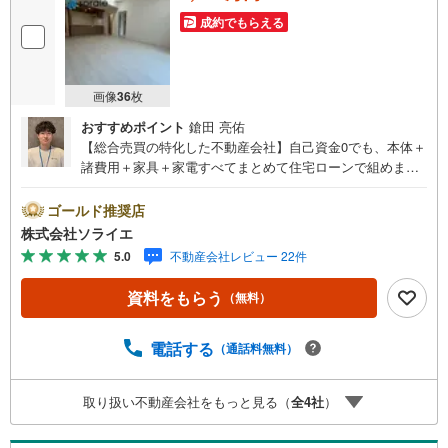
成約でもらえる
画像
36
枚
おすすめポイント
鎗田 亮佑
【総合売買の特化した不動産会社】自己資金0でも、本体＋
諸費用＋家具＋家電すべてまとめて住宅ローンで組めま
す。住宅ローン相談無料。FP相談無料。営業マンの熱意と
スピーディをモットーにお客さん目線での営業を心がけて
ゴールド推奨店
おり、営業マンの差を実感してください！◆他社様でご紹
株式会社ソライエ
介されている物件も一緒にご提案できます。◆おまとめロ
5.0
不動産会社レビュー 22件
ーン（消費者金融系・車のローン・カード系の借入・エア
コン等の電化製品等）もおまとめ可能です。◆お忙しいと
資料をもらう
（無料）
きは現地待合せ＆現地解散できます。◆勤続年数が1年未満
でも、ローンが受けられます。株式会社ソライエにお任せ
ください！売買・賃貸・売却相談・相続相談・空家管理・
電話する
（通話料無料）
住宅ローン相談等何でもお気軽にご相談ください！お問い
合わせ・ご来店お待ちしております！（＾＾）！
取り扱い不動産会社をもっと見る（
全
4
社
）