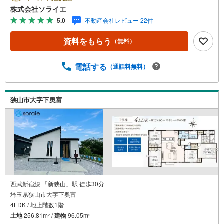
おり、営業マンの差を実感してください！◆他社様でご紹
株式会社ソライエ
介されている物件も一緒にご提案できます。◆おまとめロ
5.0
不動産会社レビュー 22件
ーン（消費者金融系・車のローン・カード系の借入・エア
コン等の電化製品等）もおまとめ可能です。◆お忙しいと
資料をもらう
（無料）
きは現地待合せ＆現地解散できます。◆勤続年数が1年未満
でも、ローンが受けられます。株式会社ソライエにお任せ
ください！売買・賃貸・売却相談・相続相談・空家管理・
電話する
（通話料無料）
住宅ローン相談等何でもお気軽にご相談ください！お問い
合わせ・ご来店お待ちしております！（＾＾）！
狭山市大字下奥富
西武新宿線 「新狭山」駅 徒歩30分
埼玉県狭山市大字下奥富
4LDK / 地上階数1階
土地
256.81m
/
建物
96.05m
2
2