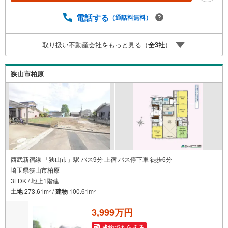
最適なプランをご提供できます。）（2）注文住宅のご紹介
（提携ハウスメーカー7社を保有しておりますので、ご予
電話する
（通話料無料）
算・ご希望に合ったプランをご紹介できます。）◇住まい
に関する不動産情報を豊富に取り揃えております。またリ
取り扱い不動産会社をもっと見る（
全
3
社
）
フォームの相談も承ります。◇インターネット予約で当日
現地見学が可能です（1）［室内・現地を見学する］をクリ
ック（2）本日～4日以内をご希望の方は「ご要望・ご質問
狭山市柏原
欄」に希望日時をご記入ください！
西武新宿線 「狭山市」駅 バス9分 上宿 バス停下車 徒歩6分
埼玉県狭山市柏原
3LDK / 地上1階建
土地
273.61m
/
建物
100.61m
2
2
3,999万円
成約でもらえる