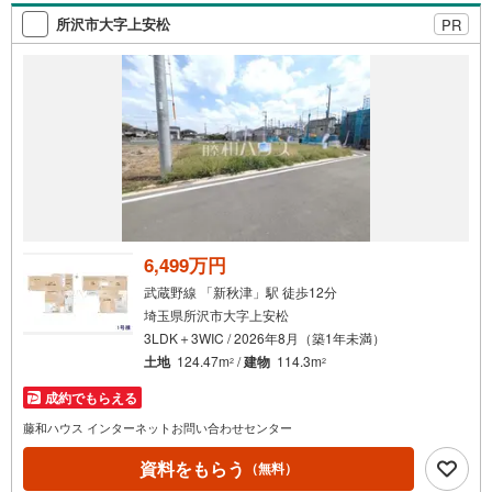
《敷地ゆとりある52坪☆》間仕切り設置で2LDKから3LDKに変更可能！
所沢市大字上安松
PR
━…‥Design/Space‥…━
ライフスタイルの変化に合わせて間取り変更可能な
約9帖の洋室ございます＾＾
FCL・SIC・パントリーなど収納充実◎
大容量の収納スペースで住空間もスッキリ広々！
LDKにある2帖の小上がりスペース
お勉強スペースや読書スペースとしても活用可能です☆
━…‥Location‥…━
埼玉県を代表する寺院「喜多院」まで徒歩1分♪
6,499万円
“厄除けのお大師さま”と呼ばれている厄除けが有名です。
西武新宿線「本川越」駅まで徒歩14分◎
武蔵野線 「新秋津」駅 徒歩12分
教育施設が徒歩圏内の、子育てファミリーに嬉しい住環境＾＾
埼玉県所沢市大字上安松
3LDK＋3WIC / 2026年8月（築1年未満）
土地
124.47m
/
建物
114.3m
2
2
*…*…*…*
ご案内・詳細な資料のご請求はお気軽にどうぞ
成約でもらえる
※お電話の場合:事前にお問い合わせ頂けますとスムーズなご案内が可能！
藤和ハウス インターネットお問い合わせセンター
※メールの場合:≪資料をもらう≫≪室内・現地を見学する≫をクリック
資料をもらう
●住宅ローン等の無料相談
（無料）
ローン審査に不安がある方、まずはご相談下さい。