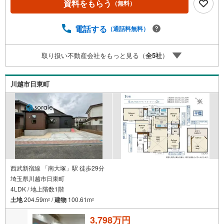
資料をもらう
（無料）
介でもれなくQUOカード3、000円分プレゼント更にご紹介
のお客様が弊社仲介にてご契約頂くと、1万円から最大10万
円のご紹介料をお支払いさせて頂きます！詳しくはスタッ
電話する
（通話料無料）
フ迄■県内有数の大型店舗1.店舗敷地内に大型駐車場完備、
マイカーでも安心！2.チャイルドスペース、授乳室、ベビ
取り扱い不動産会社をもっと見る（
全
5
社
）
ーベッド完備3.他にもファミリーに優しい『あったら良い
な』がここにある！ミルク用浄水サーバー、紙おむつ、ア
メニティ、大型個室2部屋、各ブースモニター等
川越市日東町
西武新宿線 「南大塚」駅 徒歩29分
埼玉県川越市日東町
4LDK / 地上階数1階
土地
204.59m
/
建物
100.61m
2
2
3,798万円