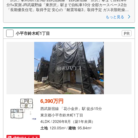
分!!※実測 JR武蔵野線「東所沢」駅まで自転車10分 全邸カースペース2台
「長期優良住宅」取得予定 安心の「耐震等級3」取得予定 ガス衣類乾燥機
「乾太くん」採用 ウルトラファインバブルのお湯が使える「エコワンX5」
もっと見る
採用 食洗機・浴室乾燥機・電動シャッター・床暖房・宅配ボックス
小平市鈴木町1丁目
PR
6,390万円
西武新宿線 「花小金井」駅 徒歩15分
東京都小平市鈴木町1丁目
4LDK / 2026年8月（築1年未満）
土地
120.05m
/
建物
95.84m
2
2
成約でもらえる