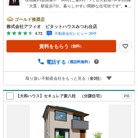
「大貫」駅徒歩7分。暮らしやすい閑静な住宅街です*。■敷
地広々約70坪■リビングを見渡せるカウンターキッチン■LD
Kと和室併せて22.2帖の広々空間■スムーズな家事動線■防
ゴールド推奨店
犯面も安心の人感センサー付玄関灯＋TVモニター付きイン
株式会社アフィオ ピタットハウスみつわ台店
ターホン＋防犯カメラ■主寝室には大容量のウォークインク
4.72
不動産会社レビュー 36件
ローゼット■カースペース2台分■急な雨でも安心のインナ
ーバルコニー■地震の揺れを吸収する制震装置搭載●お客様
資料をもらう
（無料）
の笑顔のために。・* お客様の一生の宝物になるお家探し
の、心強いパートナーになれるよう全力でサポート致しま
す！ご見学やご相談には迅速にご対応致します！お気軽に
電話する
（通話料無料）
お問合せ下さいませ！■この物件にお問い合わせして、後日
本ページ記載の金額でご成約された場合、PayPayポイント
取り扱い不動産会社をもっと見る（
全
3
社
）
をプレゼント！※ 条件等の詳細は 説明ページをご覧くだ
さい。
【大和ハウス】セキュレア新八柱 （分譲住宅）
PR