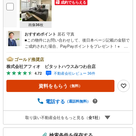
成約でもらえる
画像
36
枚
おすすめポイント
居石 守真
■この物件にお問い合わせして、後日本ページ記載の金額で
ご成約された場合、PayPayポイントをプレゼント！※ 条
件等の詳細は 説明ページをご覧ください。現地案内会開催
中‥365日ご案内いつでも大歓迎!!京成本線「京成成田」駅
ゴールド推奨店
バス22分、「七栄三叉路」停歩4分カースペース2台分あり
株式会社アフィオ ピタットハウスみつわ台店
■長期優良住宅■家族みんなでゆったり過ごせるLDK広々16
4.72
不動産会社レビュー 36件
帖■リビング全体を見渡せるカウンターキッチン■全居室収
納有り！お部屋がきれいに片付きます■ウォークインクロー
資料をもらう
（無料）
ゼットでたくさんの洋服もスッキリ片付きます■全居室6帖
以上のゆとりある間取り■家族みんなで使える便利なファミ
リークローク・豊富な物件数で、ご希望のお家探しが楽々
電話する
（通話料無料）
できます。‥株式会社アフィオで今すぐ検索‥●お客様の笑
顔のために。・* 千葉県の不動産のことなら株式会社アフ
取り扱い不動産会社をもっと見る（
全
1
社
）
ィオにお任せください！● お客様の一生の宝物になるお家
探しの、心強いパートナーになれるよう全力でサポート致
こ
します！ご見学やご相談には迅速にご対応致します！お気
検索条件を保存する