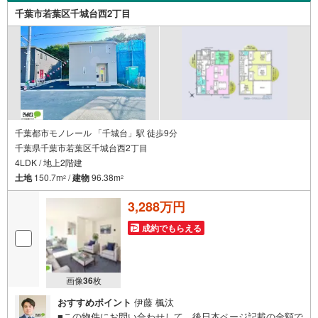
千葉市若葉区千城台西2丁目
千葉都市モノレール 「千城台」駅 徒歩9分
千葉県千葉市若葉区千城台西2丁目
4LDK / 地上2階建
土地
150.7m
/
建物
96.38m
2
2
3,288万円
成約でもらえる
画像
36
枚
おすすめポイント
伊藤 楓汰
■この物件にお問い合わせして、後日本ページ記載の金額で