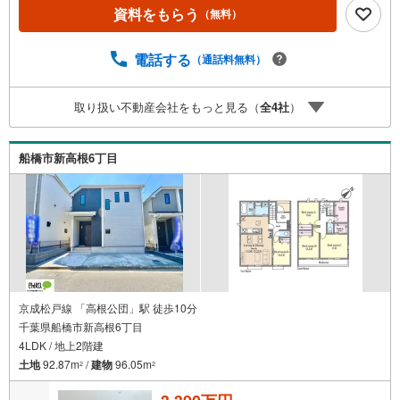
きの明るい室内■主寝室には大容量のWIC■2部屋から出入
資料をもらう
（無料）
りでき布団や洗濯物もたくさん干せるバルコニー■玄関がす
っきり片付くシューズボックス■カースペース2台分（車種
制限あり）●お客様の笑顔のために。・* 千葉県の不動産
電話する
（通話料無料）
のことなら株式会社アフィオにお任せください！● お客様
の一生の宝物になるお家探しの、心強いパートナーになれ
取り扱い不動産会社をもっと見る（
全
4
社
）
るよう全力でサポート致します！ご見学やご相談には迅速
にご対応致します！お気軽にお問合せ下さいませ！
船橋市新高根6丁目
京成松戸線 「高根公団」駅 徒歩10分
千葉県船橋市新高根6丁目
4LDK / 地上2階建
土地
92.87m
/
建物
96.05m
2
2