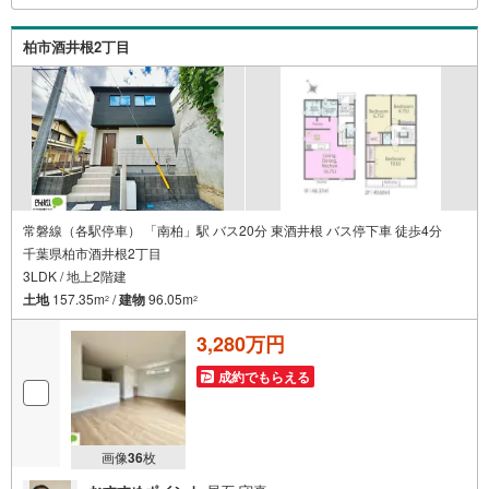
には迅速にご対応致します！お気軽にお問合せ下さいま
せ！
柏市酒井根2丁目
常磐線（各駅停車） 「南柏」駅 バス20分 東酒井根 バス停下車 徒歩4分
千葉県柏市酒井根2丁目
3LDK / 地上2階建
土地
157.35m
/
建物
96.05m
2
2
3,280万円
成約でもらえる
画像
36
枚