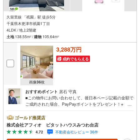
久留里線 「祇園」駅 徒歩5分
千葉県木更津市祇園1丁目
4LDK / 地上2階建
土地
138.55m
/
建物
105.64m
2
2
3,288万円
成約でもらえる
画像
36
枚
おすすめポイント
居石 守真
■この物件にお問い合わせして、後日本ページ記載の金額で
ご成約された場合、PayPayポイントをプレゼント！※ 条
件等の詳細は 説明ページをご覧ください。現地案内会開催
中‥365日ご案内いつでも大歓迎!!JR内房線『木更津』駅バ
ゴールド推奨店
ス10分。「祇園」停徒歩3分。祇園小学校徒歩12分・第三
株式会社アフィオ ピタットハウスみつわ台店
中学校徒歩8分でお子様の通学安心です。■家族みんなでゆ
4.72
不動産会社レビュー 36件
ったりと過ごせる22.4帖の広々LDK■水回り集中設計で家事