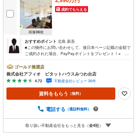
成約でもらえる
画像
36
枚
おすすめポイント
北島 新吾
■この物件にお問い合わせして、後日本ページ記載の金額で
ご成約された場合、PayPayポイントをプレゼント！※ 条
件等の詳細は 説明ページをご覧ください。現地案内会開催
中‥365日ご案内いつでも大歓迎!!・草野小学校まで徒歩10
ゴールド推奨店
分・草野中学校まで徒歩11分公園も近く、周辺施設充実子
株式会社アフィオ ピタットハウスみつわ台店
育て世代にも優しい住環境 毎日の生活が豊かになる充実の
4.72
不動産会社レビュー 36件
設備仕様*。■18帖の広々LDK■おしゃれで開放感溢れる折上
天井■リビング全体を見渡せるカウンターキッチン■部屋数
資料をもらう
（無料）
豊富2階4部屋■雨風から車を守れるビルトインガレージ●お
客様の笑顔のために。・* 千葉県の不動産のことなら株式
会社アフィオにお任せください！● お客様の一生の宝物に
電話する
（通話料無料）
なるお家探しの、心強いパートナーになれるよう全力でサ
ポート致します！ご見学やご相談には迅速にご対応致しま
取り扱い不動産会社をもっと見る（
全
4
社
）
す！お気軽にお問合せ下さいませ！