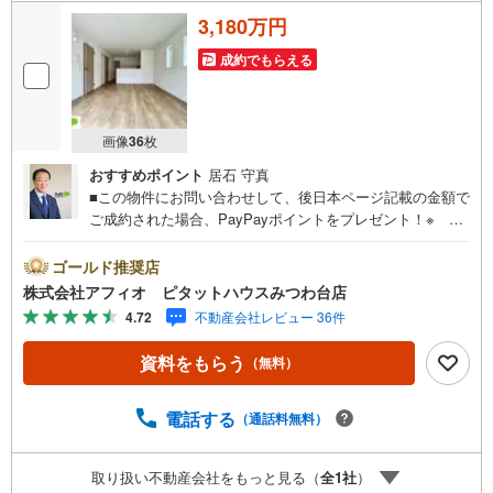
3,180万円
成約でもらえる
画像
36
枚
おすすめポイント
居石 守真
■この物件にお問い合わせして、後日本ページ記載の金額で
ご成約された場合、PayPayポイントをプレゼント！※ 条
件等の詳細は 説明ページをご覧ください。現地案内会開催
中‥365日ご案内いつでも大歓迎!!酒井根小学校徒歩7分と
ゴールド推奨店
お子様の通学安心周辺環境充実！お買い物ラクラク公園も
株式会社アフィオ ピタットハウスみつわ台店
多数あり子育て世代に優しい住環境■リビング全体を見渡せ
4.72
不動産会社レビュー 36件
るカウンターキッチン■家族みんなで使えるファミリークロ
ーゼット■主寝室には大容量のウォークインクローゼット■
資料をもらう
（無料）
2部屋から出入りでき布団や洗濯物もたくさん干せる広々ル
ーフバルコニー■玄関がすっきり片付くシューズインクロー
ク■地盤保障20年付●お客様の笑顔のために。・* 千葉県
電話する
（通話料無料）
の不動産のことなら株式会社アフィオにお任せください！●
お客様の一生の宝物になるお家探しの、心強いパートナ
取り扱い不動産会社をもっと見る（
全
1
社
）
ーになれるよう全力でサポート致します！ご見学やご相談