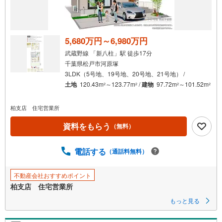
5,680万円～6,980万円
武蔵野線 「新八柱」駅 徒歩17分
千葉県松戸市河原塚
3LDK（5号地、19号地、20号地、21号地） /
土地
120.43m
～123.77m
/
建物
97.72m
～101.52m
2
2
2
2
柏支店 住宅営業所
資料をもらう
（無料）
電話する
（通話料無料）
不動産会社おすすめポイント
柏支店 住宅営業所
もっと見る