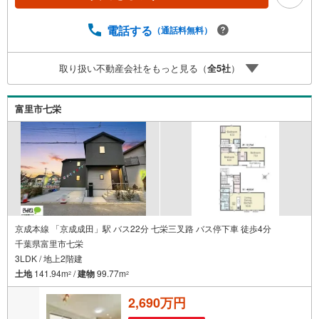
環境●お客様の笑顔のために。・* 千葉県の不動産のこと
なら株式会社アフィオにお任せください！● お客様の一生
の宝物になるお家探しの、心強いパートナーになれるよう
電話する
（通話料無料）
全力でサポート致します！ご見学やご相談には迅速にご対
応致します！お気軽にお問合せ下さいませ！
取り扱い不動産会社をもっと見る（
全
5
社
）
富里市七栄
京成本線 「京成成田」駅 バス22分 七栄三叉路 バス停下車 徒歩4分
千葉県富里市七栄
3LDK / 地上2階建
土地
141.94m
/
建物
99.77m
2
2
2,690万円