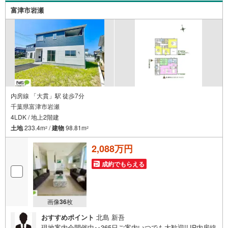
富津市岩瀬
内房線 「大貫」駅 徒歩7分
千葉県富津市岩瀬
4LDK / 地上2階建
土地
233.4m
/
建物
98.81m
2
2
2,088万円
成約でもらえる
画像
36
枚
おすすめポイント
北島 新吾
現地案内会開催中‥365日ご案内いつでも大歓迎!!JR内房線