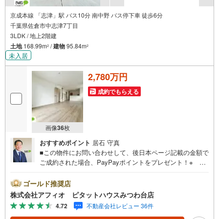
京成本線 「志津」駅 バス10分 南中野 バス停下車 徒歩6分
千葉県佐倉市中志津7丁目
3LDK / 地上2階建
土地
168.99m
/
建物
95.84m
2
2
未入居
2,780万円
成約でもらえる
画像
36
枚
おすすめポイント
居石 守真
■この物件にお問い合わせして、後日本ページ記載の金額で
ご成約された場合、PayPayポイントをプレゼント！※ 条
件等の詳細は 説明ページをご覧ください。現地案内会開催
中‥365日ご案内いつでも大歓迎!!小・中学校徒歩10分圏内
ゴールド推奨店
とお子様の通学安心公園も近隣に複数あり、子育て世代に
株式会社アフィオ ピタットハウスみつわ台店
も嬉しい住環境■リビング全体を見渡せるカウンターキッチ
4.72
不動産会社レビュー 36件
ン■LDK広々18帖！家族みんなでのんびり寛げます■食料品