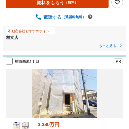
資料をもらう
（無料）
ジ
に
電話する
（通話料無料）
保
存
す
不動産会社おすすめポイント
る
柏支店
もっと見る
柏市西原1丁目
PR
3,380万円