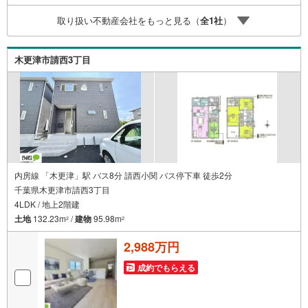
トナーになれるよう全力でサポート致します！ご見学やご
取り扱い不動産会社をもっと見る（
全
1
社
）
相談には迅速にご対応致します！お気軽にお問合せ下さい
ませ！
木更津市請西3丁目
内房線 「木更津」駅 バス8分 請西小関 バス停下車 徒歩2分
千葉県木更津市請西3丁目
4LDK / 地上2階建
土地
132.23m
/
建物
95.98m
2
2
2,988万円
成約でもらえる