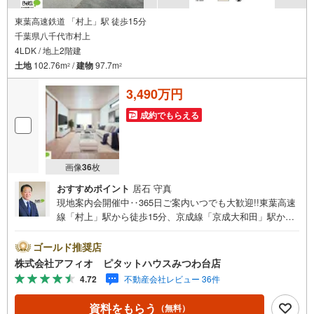
東葉高速鉄道 「村上」駅 徒歩15分
千葉県八千代市村上
4LDK / 地上2階建
土地
102.76m
/
建物
97.7m
2
2
3,490万円
成約でもらえる
画像
36
枚
おすすめポイント
居石 守真
現地案内会開催中‥365日ご案内いつでも大歓迎!!東葉高速
線「村上」駅から徒歩15分、京成線「京成大和田」駅から
徒歩12分/駐車並列2台可能■20帖の広々LDK■リビング全体
を見渡せるカウンターキッチン■たくさんの食料品が保管で
ゴールド推奨店
きるパントリー■家事のしやすい水回り■全室収納付きでお
株式会社アフィオ ピタットハウスみつわ台店
部屋が広く使えます■2部屋から出入りでき布団や洗濯物も
4.72
不動産会社レビュー 36件
たくさん干せるバルコニー■玄関がすっきり片付くシューズ
ボックス■イトーヨーカドーまで徒歩13分と生活しやすい
資料をもらう
（無料）