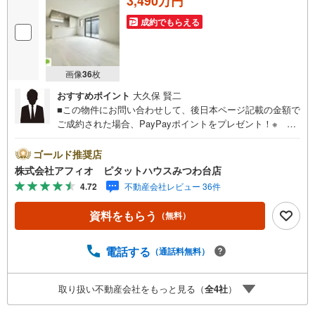
3,490万円
成約でもらえる
画像
36
枚
おすすめポイント
大久保 賢二
■この物件にお問い合わせして、後日本ページ記載の金額で
ご成約された場合、PayPayポイントをプレゼント！※ 条
件等の詳細は 説明ページをご覧ください。現地案内会開催
中‥365日ご案内いつでも大歓迎!!全14棟の分譲地！周辺施
ゴールド推奨店
設充実子育て世代にも優しい住環境 毎日の生活が豊かにな
株式会社アフィオ ピタットハウスみつわ台店
る充実の設備仕様*。※選択制小学区域二和小学校‥徒歩9分
4.72
不動産会社レビュー 36件
金杉台小学校‥徒歩11分■16帖の広々LDK■リビング全体を
見渡せるカウンターキッチン■キッチンには調理家電や食品
資料をもらう
（無料）
のストックなど保管できる大容量パントリー有■リネン庫付
きの洗面室■主寝室には大容量のWIC■全居室南向きの明る
いお家■玄関がすっきり片付くシューズクローク■カースペ
電話する
（通話料無料）
ース2台分●お客様の笑顔のために。・* 千葉県の不動産の
ことなら株式会社アフィオにお任せください！● お客様の
取り扱い不動産会社をもっと見る（
全
4
社
）
一生の宝物になるお家探しの、心強いパートナーになれる
よう全力でサポート致します！ご見学やご相談には迅速に