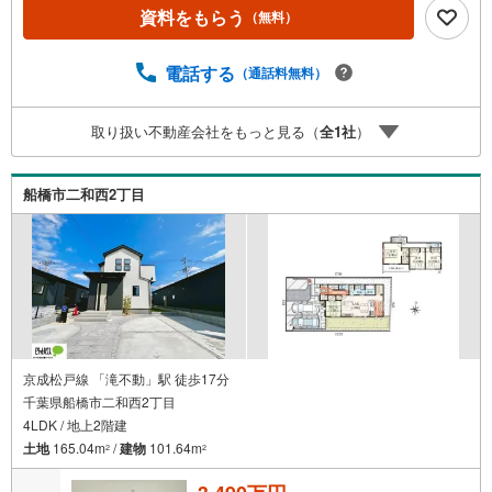
動線良好!!■家事がはかどる食器洗浄乾燥機■リビング、主
資料をもらう
（無料）
寝室には大容量のウォークインクローゼット■2つのバルコ
ニーでお部屋も明るく開放感 ■カースペース2台分・豊富な
物件数で、ご希望のお家探しが楽々できます。・売却のご
電話する
（通話料無料）
相談も秘密厳守でスピーディーに対応。●お客様の笑顔のた
めに。・* 千葉県の不動産のことなら株式会社アフィオに
取り扱い不動産会社をもっと見る（
全
1
社
）
お任せください！● お客様の一生の宝物になるお家探し
の、心強いパートナーになれるよう全力でサポート致しま
す！ご見学やご相談には迅速にご対応致します！お気軽に
船橋市二和西2丁目
お問合せ下さいませ！
京成松戸線 「滝不動」駅 徒歩17分
千葉県船橋市二和西2丁目
4LDK / 地上2階建
土地
165.04m
/
建物
101.64m
2
2