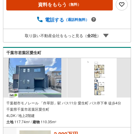
の保存に便利なパントリー■コミュニケーションが増えるリ
資料をもらう
（無料）
ビングイン階段■タンスいらずでスッキリ片付くウォークイ
ンクローゼット■カースペース2台可・豊富な物件数で、ご
希望のお家探しが楽々できます。‥株式会社アフィオで今
電話する
（通話料無料）
すぐ検索‥●お客様の笑顔のために。・* 千葉県の不動産
のことなら株式会社アフィオにお任せください！● お客様
取り扱い不動産会社をもっと見る（
全
2
社
）
の一生の宝物になるお家探しの、心強いパートナーになれ
るよう全力でサポート致します！ご見学やご相談には迅速
にご対応致します！お気軽にお問合せ下さいませ！
千葉市若葉区愛生町
千葉都市モノレール 「作草部」駅 バス11分 愛生町 バス停下車 徒歩4分
千葉県千葉市若葉区愛生町
4LDK / 地上2階建
土地
117.74m
/
建物
110.35m
2
2
2,990万円