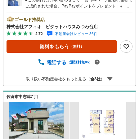
ご成約された場合、PayPayポイントをプレゼント！※ 条
件等の詳細は 説明ページをご覧ください。現地案内会開催
中‥365日ご案内いつでも大歓迎!!JR京葉線「蘇我」駅から
ゴールド推奨店
徒歩26分/蘇我小中学校の通学エリア/和室のある暮らし■公
株式会社アフィオ ピタットハウスみつわ台店
園徒歩2分と子育て世代に嬉しい住環境■制震装置搭載の地
4.72
不動産会社レビュー 36件
震に強い家■安心の人感センサー＆防犯カメラ■LDK16帖■
リビング全体を見渡せるカウンターキッチン■全室収納付き
資料をもらう
（無料）
でお部屋が広く使えます■陽当たり良いバルコニーは2部屋
から出入りできます■前面道路6m！駐車ラクラク・豊富な
物件数で、ご希望のお家探しが楽々できます。‥株式会社
電話する
（通話料無料）
アフィオで今すぐ検索‥●お客様の笑顔のために。・* 千
葉県の不動産のことなら株式会社アフィオにお任せくださ
取り扱い不動産会社をもっと見る（
全
3
社
）
い！● お客様の一生の宝物になるお家探しの、心強いパー
トナーになれるよう全力でサポート致します！ご見学やご
相談には迅速にご対応致します！お気軽にお問合せ下さい
佐倉市中志津7丁目
ませ！