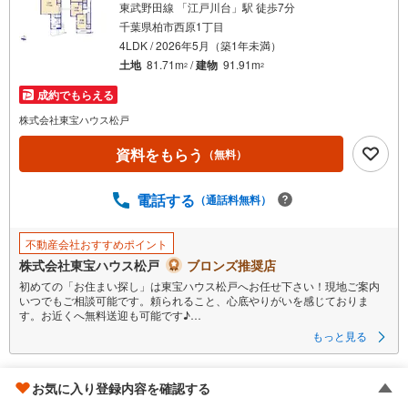
東武野田線 「江戸川台」駅 徒歩7分
千葉県柏市西原1丁目
4LDK / 2026年5月（築1年未満）
土地
81.71m
/
建物
91.91m
2
2
成約でもらえる
株式会社東宝ハウス松戸
資料をもらう
（無料）
電話する
（通話料無料）
不動産会社おすすめポイント
株式会社東宝ハウス松戸
ブロンズ推奨店
初めての「お住まい探し」は東宝ハウス松戸へお任せ下さい！現地ご案内
いつでもご相談可能です。頼られること、心底やりがいを感じておりま
す。お近くへ無料送迎も可能です♪
もっと見る
■ご予約いただくとご見学がスムーズです！
【営業時間9:00～21:00】
ご見学希望のお客様:右上の「室内・現地を見学する」をクリックして下さ
千葉市若葉区小倉町
お気に入り登録内容を確認する
い。
資料請求希望のお客様:右上の「資料をもらう」をクリックして下さい。