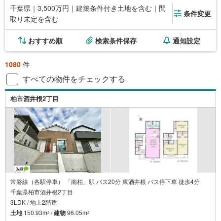
千葉県｜3,500万円｜建築条件付き土地を含む｜間
条件変更
取り未定を含む
おすすめ順
検索条件保存
通知設定
1080
件
すべての物件をチェックする
柏市酒井根2丁目
常磐線（各駅停車） 「南柏」駅 バス20分 東酒井根 バス停下車 徒歩4分
千葉県柏市酒井根2丁目
3LDK / 地上2階建
土地
150.93m
/
建物
96.05m
2
2