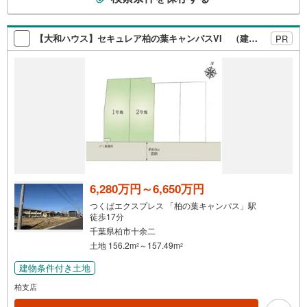
軽にお問合せ下さいませ！
の
検
索
【大和ハウス】セキュレア柏の葉キャンパスVI （建築条件付宅地分譲）
PR
条
件
で
通
知
を
受
け
取
る
6,280万円～6,650万円
・
つくばエクスプレス 「柏の葉キャンパス」駅
条
徒歩17分
件
千葉県柏市十余二
を
土地 156.2m
～157.49m
2
2
マ
建物条件付き土地
イ
柏支店
ペ
ー