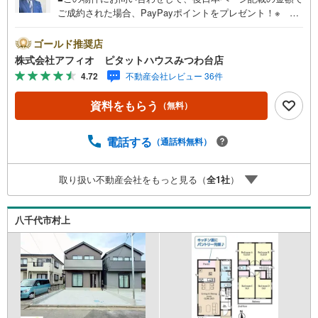
ご成約された場合、PayPayポイントをプレゼント！※ 条
件等の詳細は 説明ページをご覧ください。現地案内会開催
中‥365日ご案内いつでも大歓迎!!千葉都市モノレール「千
ゴールド推奨店
城台」駅徒歩9分と通勤・通学に便利小・中学校徒歩10分圏
株式会社アフィオ ピタットハウスみつわ台店
内とお子様の通学安心周辺環境充実！お買い物もラクラク■
4.72
不動産会社レビュー 36件
部屋数豊富でゆったり暮らせる4LDK■制震装置搭載の地震
に強い家■リビング全体を見渡せるカウンターキッチン■小
資料をもらう
（無料）
さなお子様のいるご家庭に嬉しい寛ぎの和洋室■開放的なル
ーフバルコニー・豊富な物件数で、ご希望のお家探しが
楽々できます。・売却のご相談も秘密厳守でスピーディー
電話する
（通話料無料）
に対応。‥株式会社アフィオで今すぐ検索‥●お客様の笑顔
のために。・* 千葉県の不動産のことなら株式会社アフィ
取り扱い不動産会社をもっと見る（
全
1
社
）
オにお任せください！● お客様の一生の宝物になるお家探
しの、心強いパートナーになれるよう全力でサポート致し
ます！ご見学やご相談には迅速にご対応致します！お気軽
八千代市村上
にお問合せ下さいませ！