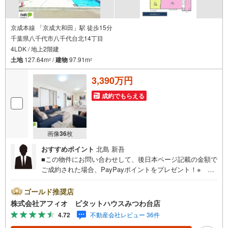
京成本線 「京成大和田」駅 徒歩15分
千葉県八千代市八千代台北14丁目
4LDK / 地上2階建
土地
127.64m
/
建物
97.91m
2
2
3,390万円
成約でもらえる
画像
36
枚
おすすめポイント
北島 新吾
■この物件にお問い合わせして、後日本ページ記載の金額で
ご成約された場合、PayPayポイントをプレゼント！※ 条
件等の詳細は 説明ページをご覧ください。現地案内会開催
中‥365日ご案内いつでも大歓迎!!減税措置が受けられる長
ゴールド推奨店
期優良住宅/京成大和田駅から徒歩15分、八千代台駅から徒
株式会社アフィオ ピタットハウスみつわ台店
歩20分■15.5帖のLDK■リビング全体を見渡せるカウンター
4.72
不動産会社レビュー 36件
キッチン■ストックや食料品が保管できる納戸■全室南西向