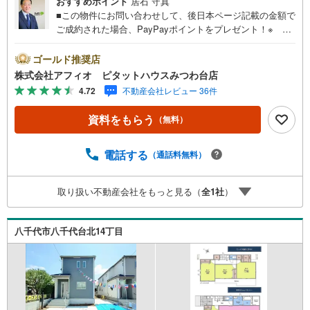
おすすめポイント
居石 守真
■この物件にお問い合わせして、後日本ページ記載の金額で
ご成約された場合、PayPayポイントをプレゼント！※ 条
件等の詳細は 説明ページをご覧ください。現地案内会開催
中‥365日ご案内いつでも大歓迎!!酒井根小学校徒歩7分と
ゴールド推奨店
お子様の通学安心周辺環境充実！お買い物ラクラク公園も
株式会社アフィオ ピタットハウスみつわ台店
多数あり子育て世代に優しい住環境■リビング全体を見渡せ
4.72
不動産会社レビュー 36件
るカウンターキッチン■食料品保存に便利なパントリー■主
寝室広々10帖！ベットを置いても余裕の広さ■タンスいら
資料をもらう
（無料）
ずでスッキリ片付く大容量のウォークインクローゼット■地
盤保障20年付●お客様の笑顔のために。・* 千葉県の不動
産のことなら株式会社アフィオにお任せください！● お客
電話する
（通話料無料）
様の一生の宝物になるお家探しの、心強いパートナーにな
れるよう全力でサポート致します！ご見学やご相談には迅
取り扱い不動産会社をもっと見る（
全
1
社
）
速にご対応致します！お気軽にお問合せ下さいませ！
八千代市八千代台北14丁目