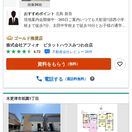
画像
36
枚
おすすめポイント
北島 新吾
現地案内会開催中‥365日ご案内いつでも大歓迎!!請西小学
校まで徒歩7分、太田中学校まで徒歩10分とお子様の通学も
安心です。コンビニ、スーパーも近く生活便利。国道16号
までアクセス良好。暮らしやすい閑静な住宅街です*。■リ
ゴールド推奨店
ビングを見渡せるカウンターキッチン■LDKと和室併せて21
株式会社アフィオ ピタットハウスみつわ台店
帖の広々空間■防犯面も安心の人感センサー付玄関灯＋TV
4.72
不動産会社レビュー 36件
モニター付きインターホン＋防犯カメラ■主寝室には使い勝
手様々なテレワークルーム■全室二面採光と明るいお部屋■
資料をもらう
（無料）
カースペース2台分■急な雨でも安心のインナーバルコニー
■地震の揺れを吸収する制震装置搭載●お客様の笑顔のため
に。・* お客様の一生の宝物になるお家探しの、心強いパ
電話する
（通話料無料）
ートナーになれるよう全力でサポート致します！ご見学や
ご相談には迅速にご対応致します！お気軽にお問合せ下さ
いませ！■この物件にお問い合わせして、後日本ページ記載
木更津市祇園1丁目
の金額でご成約された場合、PayPayポイントをプレゼン
ト！※ 条件等の詳細は 説明ページをご覧ください。