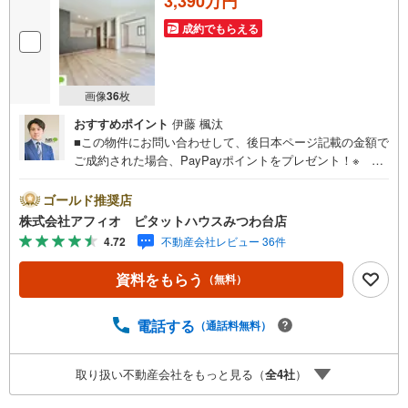
3,390万円
成約でもらえる
画像
36
枚
おすすめポイント
伊藤 楓汰
■この物件にお問い合わせして、後日本ページ記載の金額で
ご成約された場合、PayPayポイントをプレゼント！※ 条
件等の詳細は 説明ページをご覧ください。現地案内会開催
中‥365日ご案内いつでも大歓迎!!京成松戸線「高根公団」
ゴールド推奨店
駅徒歩10分と通勤・通学に便利小・中学校徒歩10分圏内と
株式会社アフィオ ピタットハウスみつわ台店
お子様の通学も安心公園も近く子育て世代にも優しい住環
4.72
不動産会社レビュー 36件
境■リビング全体を見渡せるカウンターキッチン■家族みん
なで使える大容量ファミリークローゼット■タンスいらずで
資料をもらう
（無料）
スッキリ片付くウォークインクローゼット■2部屋から出入
りでき布団や洗濯物もたくさん干せるバルコニー●お客様の
笑顔のために。・* 千葉県の不動産のことなら株式会社ア
電話する
（通話料無料）
フィオにお任せください！● お客様の一生の宝物になるお
家探しの、心強いパートナーになれるよう全力でサポート
取り扱い不動産会社をもっと見る（
全
4
社
）
致します！ご見学やご相談には迅速にご対応致します！お
気軽にお問合せ下さいませ！