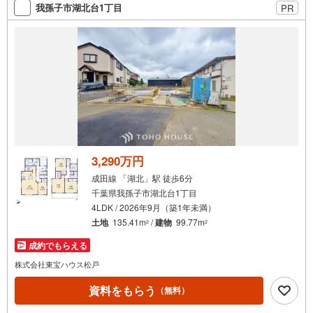
我孫子市湖北台1丁目
PR
3,290万円
成田線 「湖北」駅 徒歩6分
千葉県我孫子市湖北台1丁目
4LDK / 2026年9月（築1年未満）
土地
135.41m
/
建物
99.77m
2
2
成約でもらえる
株式会社東宝ハウス松戸
資料をもらう
（無料）