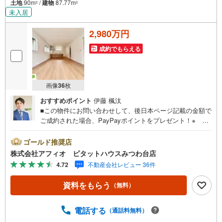
土地
90m
/
建物
87.77m
2
2
未入居
2,980万円
成約でもらえる
画像
36
枚
おすすめポイント
伊藤 楓汰
■この物件にお問い合わせして、後日本ページ記載の金額で
ご成約された場合、PayPayポイントをプレゼント！※ 条
件等の詳細は 説明ページをご覧ください。現地案内会開催
中‥365日ご案内いつでも大歓迎!!京成松戸線『二和向台』
ゴールド推奨店
駅バス3分『馬頭観音』停徒歩8分八木が谷小・中学校徒歩5
株式会社アフィオ ピタットハウスみつわ台店
分で通学も安心 ■LDKゆったり18.4帖！家族みんなでのん
4.72
不動産会社レビュー 36件
びり寛げます■家族とお話ししながら楽しくお料理できるカ
ウンターキッチン■水回り集中設計で家事動線良好 ■2階4部
資料をもらう
（無料）
屋で一人一人のプライベート空間確保■2部屋から出入りで
きるワイドバルコニー●お客様の笑顔のために。・* 千葉
県の不動産のことなら株式会社アフィオにお任せくださ
電話する
（通話料無料）
い！● お客様の一生の宝物になるお家探しの、心強いパー