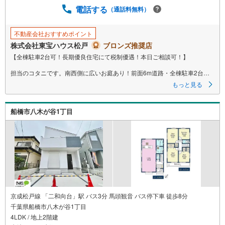
電話する
（通話料無料）
不動産会社おすすめポイント
株式会社東宝ハウス松戸
ブロンズ推奨店
【全棟駐車2台可！長期優良住宅にて税制優遇！本日ご相談可！】
担当のコタニです。南西側に広いお庭あり！前面6m道路・全棟駐車2台
可・湖北駅徒歩6分（約480m）！長期優良住宅にて税制優遇！本日ご相談
もっと見る
できます！
■ご予約いただくとご見学がスムーズです！
船橋市八木が谷1丁目
【営業時間9:00～21:00】
ご見学希望のお客様:右上の「室内・現地を見学する」をクリックして下さ
い。
資料請求希望のお客様:右上の「資料をもらう」をクリックして下さい。
【東宝ハウス松戸のポイント】
（1）不動産のご提案から資金計画・ライフシミュレーションのご相談
・無理のないライフプラン、提携による低金利住宅ローンのご提案、購入
前に知る「購入後の家族の生活」を「未来カレンダー」で見える化しま
す。
（2）ご購入後から始まる「専属FPによるファイナンシャルライフサポー
京成松戸線 「二和向台」駅 バス3分 馬頭観音 バス停下車 徒歩8分
ト」
千葉県船橋市八木が谷1丁目
・漠然としたキャッシュフローのグラフ化、効果的な生命保険の見直し、
4LDK / 地上2階建
繰り上げ返済の効果的なタイミングなどご提案させて頂きます。