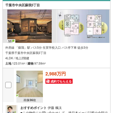
ご対応致します！お気軽にお問合せ下さいませ！
千葉市中央区蘇我3丁目
外房線 「蘇我」駅 バス5分 生実学校入口 バス停下車 徒歩3分
千葉県千葉市中央区蘇我3丁目
4LDK / 地上2階建
土地
123.01m
/
建物
97.59m
2
2
2,988万円
成約でもらえる
画像
36
枚
おすすめポイント
伊藤 楓汰
■この物件にお問い合わせして、後日本ページ記載の金額で