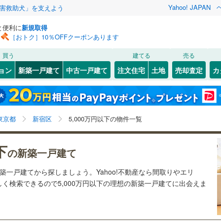
Yahoo! JAPAN
害救助犬」を支えよう
と便利に
新規取得
［おトク］10％OFFクーポンあります
検索条件を保存しました
買う
建てる
売る
0
)
常磐線
(
0
)
ョン
新築一戸建て
中古一戸建て
注文住宅
土地
売却査定
カ
この検索条件の新着物件通知は、
マイページ
から設定できます。
ライン（宇都宮～逗子）
湘南新宿ライン（前橋～小田原）
1
）
オール電化
（
0
）
(
0
)
中央区
(
0
)
岩手
宮城
秋田
山形
(
0
)
台以上
（
0
）
ビルトインガレージ
（
0
）
)
文京区
(
0
)
東海道本線
(
0
)
東京都、新宿区、5,000万円、建築条件付き土地を含
神奈川
埼玉
千葉
茨城
東京都
新宿区
5,000万円以下の物件一覧
タ付インターホン
防犯カメラ
（
0
）
)
北区
(
4
)
む、間取り未定を含む
武蔵野線
(
0
)
)
墨田区
(
17
)
長野
富山
石川
福井
下
0
)
中央本線（JR東日本）
(
0
)
の新築一戸建て
建ち方、日当たり
)
足立区
(
73
)
0
)
八高線
(
0
)
閉じる
閉じる
お気に入りリストを見る
お気に入りリストを見る
閉じる
閉じる
岐阜
静岡
三重
新築一戸建てから探しましょう。Yahoo!不動産なら間取りやエリ
検索条件を保存する
以上
(
27
（
)
0
）
中野区
角地
（
(
0
15
）
)
く検索できるので5,000万円以下の理想の新築一戸建てに出会えま
各駅停車）
(
0
)
埼京線
(
0
)
マイページ
兵庫
京都
滋賀
奈良
1
0
）
)
品川区
(
0
)
線
(
0
)
上越新幹線
(
0
)
)
世田谷区
(
0
)
線
(
0
)
北陸新幹線
(
0
)