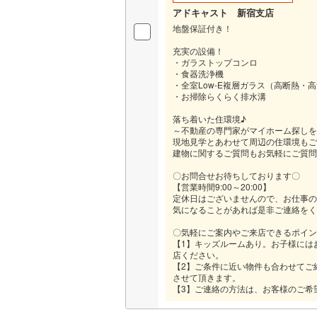
アドキャスト 新宿支店
地盤保証付き！
充実の設備！
・ガラストップコンロ
・食器洗浄機
・全室Low-E複層ガラス（高断熱・
・お掃除らくらく排水溝
落ち着いた住環境♪
～不動産の専門家がマイホーム探しを
現地見学とあわせて周辺の住環境もご
建物に関するご質問もお気軽にご質問
〇お問合せお待ちしております〇
【営業時間9:00～20:00】
定休日はございませんので、お仕事の
気になることがあれば是非ご連絡をく
〇気軽にご案内やご来店できるポイン
【1】キッズルームあり。お子様には
店ください。
【2】ご条件に近い物件も合わせてご
させて頂きます。
【3】ご連絡の方法は、お客様のご希