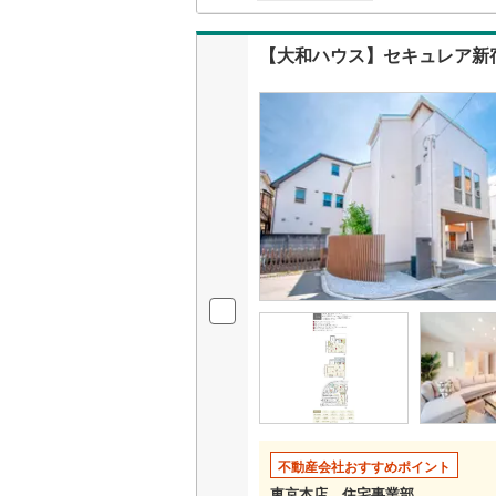
神津島村
二世帯向
京王相模
【大和ハウス】セキュレア新
八丈島八
サービス
小田急多
東急大井
キッチン
東急世田
独立型キ
京急空港
浴室
ゆりかも
浴室乾燥
多摩モノ
バルコニー、
ウッドデ
収納
ウォーク
不動産会社おすすめポイント
（
0
）
東京本店 住宅事業部