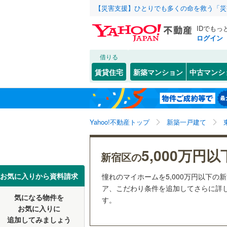
【災害支援】ひとりでも多くの命を救う「災
IDでもっ
ログイン
借りる
北海道
JR
北海道
東北本線
(
こだわり条件
設備
賃貸住宅
新築マンション
中古マンシ
湘南新宿
床暖房
（
東京23区
千代田区
原町
(
1
)
東北
青森
(
0
)
駐車場2
新宿区
(
1
京葉線
(
0
)
関東
東京
Yahoo!不動産トップ
新築一戸建て
ＴＶモニ
豊島区
(
0
南武線
(
0
)
（
0
）
台東区
(
0
信越・北陸
新潟
5,000万円以
横須賀線
(
新宿区の
配置、向き、
荒川区
(
4
五日市線
(
東海
愛知
お気に入りから資料請求
憧れのマイホームを5,000万円以下の
江戸川区
前道6m
ア、こだわり条件を追加してさらに詳し
常磐線（
気になる物件を
す。
近畿
大阪
練馬区
平坦地
(
（
2
東北新幹
お気に入りに
追加してみましょう
大田区
(
9
秋田新幹