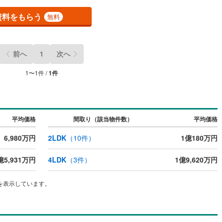
資料をもらう
無料
前へ
1
次へ
1
〜
1
件 /
1
件
平均価格
間取り（該当物件数）
平均価格
6,980万円
2LDK
（
10
件）
1億180万円
億5,931万円
4LDK
（
3
件）
1億9,620万円
を表示しています。