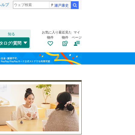
ヘルプ
瀬戸康史
検索
お気に入り
最近見た
マイ
知る
物件
物件
ページ
高崎線
(
0
)
タログ/質問
総武本線
(
0
)
トイレ２か所
（
0
）
港区
(
0
)
福島
太陽光発電システム
（
0
）
渋谷区
(
0
)
山手線
(
0
)
栃木
群馬
山梨
板橋区
(
12
)
横浜線
(
0
)
江東区
(
5
)
青梅線
(
0
)
葛飾区
(
30
)
京浜東北線
(
0
)
杉並区
南道路
(
（
0
0
)
）
総武線
(
0
)
和歌山
目黒区
(
0
)
山形新幹線
(
0
)
東海道新幹線
(
0
)