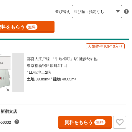
島根
岡山
広島
山口
並び替え
ダイニング15畳以上
(
641
)
立川市
(
63
)
ロ銀座線
(
0
)
東京メトロ丸ノ内線
(
0
)
香川
愛媛
高知
保存した条件を見る
)
青梅市
(
55
)
資料をもらう
ロ日比谷線
(
0
)
東京メトロ東西線
(
1
)
無料
佐賀
長崎
熊本
大分
施工・品質・工法関連
18
)
調布市
(
2
)
ロ有楽町線
(
0
)
東京メトロ半蔵門線
(
0
)
人気物件TOP10入り
震、制震構造
設計住宅性能評価付き
(
6
)
小平市
(
86
)
ロ副都心線
(
0
)
都営浅草線
(
0
)
（
0
）
(
72
)
国分寺市
(
27
)
都営大江戸線 「牛込柳町」駅 徒歩6分 他
線
(
0
)
都営大江戸線
(
1
)
この条件で検索する
この条件で検索する
この条件で検索する
この条件で検索する
この条件で検索する
この条件で検索する
市区町村以下を選択
市区町村を選択す
駅を選択する
東京都新宿区原町2丁目
住宅
（
0
）
大規模（総区画数50戸以上）
4
)
狛江市
(
2
)
1LDK/地上2階
（
0
）
クスプレス
(
0
)
京成本線
(
0
)
土地
38.83m
/
建物
40.03m
2
2
37
)
東久留米市
(
108
)
線
(
0
)
北総鉄道北総線
(
0
)
)
稲城市
(
19
)
線
(
0
)
東武東上線
(
0
)
駅が始発駅
（
0
）
海まで2km以内
（
0
）
市
(
119
)
西東京市
(
31
)
町線
(
0
)
西武新宿線
(
0
)
 新宿支店
全体
日の出町
(
7
)
西多摩郡檜原村
(
0
)
湖線
(
0
)
西武多摩川線
(
0
)
資料をもらう
-50332
無料
)
利島村
(
0
)
（
0
）
バリアフリー住宅
（
0
）
線
(
0
)
京王線
(
0
)