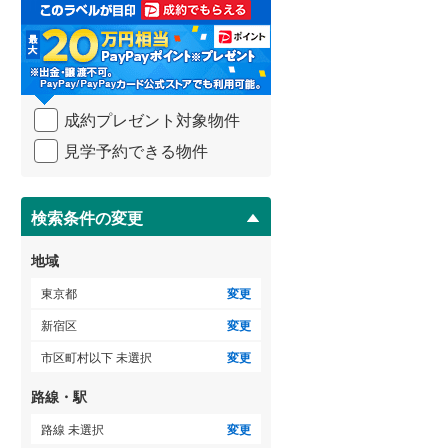
取
御蔵島村
(
0
)
3階建て以上
（
0
）
る
小田急小田原線
(
0
)
・
小笠原村
(
0
)
条
東急多摩川線
(
0
)
件
を
東急池上線
(
0
)
成約プレゼント対象物件
マ
京急本線
(
0
)
イ
見学予約できる物件
ペ
東京モノレール
(
0
)
ー
ジ
東京臨海高速鉄道りんかい線
(
0
)
に
検索条件の変更
保
存
地域
す
る
東京都
変更
新宿区
変更
市区町村以下 未選択
変更
路線・駅
路線 未選択
変更