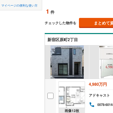
中国
LD
鳥取
マイページの便利な使い方
1
リビング
件
東京23区以外
八王子市
地下鉄
東京メト
四国
徳島
（
0
）
三鷹市
(
2
まとめて
東京メト
チェックした物件を
九州・沖縄
福岡
構造・規模・
昭島市
(
1
東京メト
新宿区原町2丁目
耐震、免
小金井市
東京メト
（
0
）
東村山市
都営新宿
0
0
0
0
0
0
該当物件
該当物件
該当物件
該当物件
該当物件
該当物件
件
件
件
件
件
件
長期優良
福生市
(
2
私鉄・その他
つくばエ
清瀬市
(
1
京成金町
立地
多摩市
(
7
東武亀戸
4,980万円
最寄りの
あきる野
西武有楽
アドキャスト
間取り、居室
西多摩郡
西武多摩
0078-6014
大島町
(
0
吹き抜け
画像
12
枚
西武山口