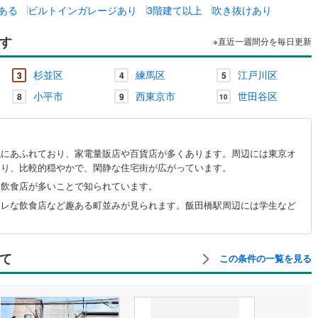
ある
ビルトインガレージあり
3階建て以上
吹き抜けあり
す
※直近一週間分を毎日更新
杉並区
練馬区
江戸川区
3
4
5
小平市
西東京市
世田谷区
8
9
10
気にあふれており、家電量販店や百貨店が多くあります。周辺には東京オ
あり、比較的穏やかで、閑静な住宅街が広がっています。
な飲食店が多いことで知られています。
ャレな飲食店など趣ある町並みが見られます。飯田橋駅周辺には学生など
て
この条件の一覧を見る