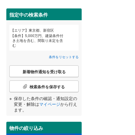
武蔵野市
(
0
)
指定中の検索条件
東京メトロ丸ノ内方南支線
(
0
)
府中市
(
41
)
東京メトロ千代田線
(
0
)
エリア
東京都、新宿区
宮崎
鹿児島
沖縄
条件
5,000万円、建築条件付
町田市
(
187
)
東京メトロ南北線
(
0
)
き土地を含む、間取り未定を含
む
住宅性能評価付き
（
0
）
日野市
(
94
)
都営三田線
(
0
)
条件をリセットする
国立市
(
5
)
する
る
条件をリセットする
条件をリセットする
条件をリセットする
条件をリセットする
条件をリセットする
条件をリセットする
こ
東大和市
(
76
)
新着物件通知を受け取る
の
京成押上線
(
0
)
検
武蔵村山市
(
150
)
索
検索条件を保存する
東武伊勢崎線
(
0
)
条
羽村市
(
48
)
件
保存した条件の確認・通知設定の
西武池袋線
(
0
)
小学校まで1km以内
（
0
）
で
変更・解除は
マイページ
から行え
西多摩郡瑞穂町
(
61
)
通
ます。
西武国分寺線
(
0
)
知
西多摩郡奥多摩町
(
0
)
を
西武拝島線
(
0
)
受
物件の絞り込み
新島村
(
0
)
間取り変更可能
（
0
）
け
京王高尾線
(
0
)