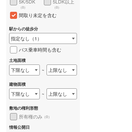
5K/5DK
5LDK以上
（
0
）
（
0
）
間取り未定を含む
駅からの徒歩分
指定なし
（
1
）
バス乗車時間も含む
土地面積
下限なし
上限なし
~
建物面積
下限なし
上限なし
~
敷地の権利形態
所有権のみ
（
0
）
情報公開日