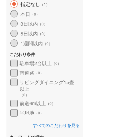
指定なし
（
1
）
本日
（
0
）
3日以内
（
0
）
5日以内
（
0
）
1週間以内
（
0
）
こだわり条件
駐車場2台以上
（
0
）
南道路
（
0
）
リビングダイニング15畳
以上
（
0
）
前道6m以上
（
0
）
平坦地
（
0
）
すべてのこだわりを見る
キーワードで探す