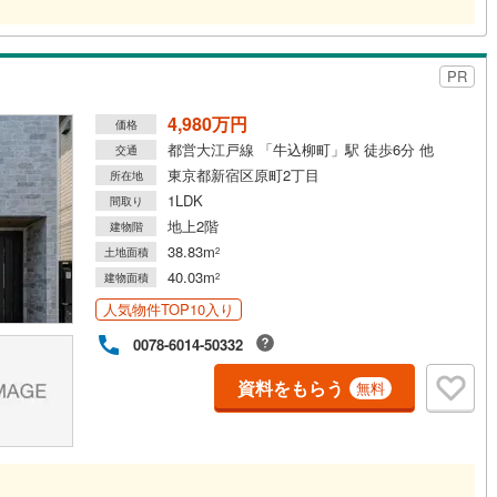
契約、入居関連など
PR
能
（
1
）
4,980万円
価格
応
都営大江戸線 「牛込柳町」駅 徒歩6分 他
交通
東京都新宿区原町2丁目
所在地
ン内見(相談)可
（
1
）
IT重説可
（
0
）
1LDK
間取り
地上2階
建物階
38.83m
ン対応とは？
土地面積
2
40.03m
建物面積
2
人気物件TOP10入り
0078-6014-50332
資料をもらう
無料