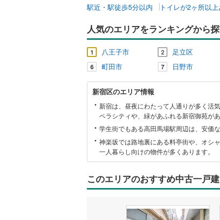
駅近・駅徒歩5分以内
トイレが2ヶ所以上
人気のエリアをランキングから探
八王子市
足立区
1
2
町田市
日野市
6
7
新
新宿区のエリア情報
宿
区
新宿は、昼夜にわたって人通りが多く活
に
ペラシティや、緑があふれる新宿御苑が
関
学生街でもある高田馬場駅周辺は、安価
す
神楽坂では路地裏にある料亭街や、オシ
る
情
一人暮らし向けの物件が多くあります。
報
このエリアのおすすめ中古一戸建