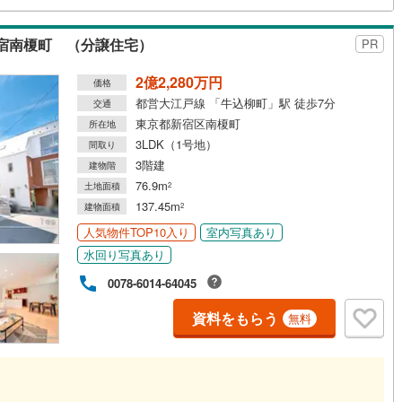
(
0
)
三宅島三宅村
(
0
)
け
（
0
）
平屋・1階建て
（
0
）
原線
(
0
)
京王井の頭線
(
0
)
宿南榎町 （分譲住宅）
PR
丈町
(
0
)
青ヶ島村
(
0
)
ルーム（納戸）
（
0
）
摩線
(
0
)
東急東横線
(
0
)
2億2,280万円
価格
町線
(
0
)
東急田園都市線
(
0
)
都営大江戸線 「牛込柳町」駅 徒歩7分
交通
東京都新宿区南榎町
谷線
(
0
)
東急目黒線
(
0
)
所在地
ッチン
（
0
）
対面キッチン
（
0
）
3LDK（1号地）
間取り
線
(
0
)
都電荒川線
(
0
)
3階建
建物階
76.9m
土地面積
2
め
(
0
)
都営日暮里・舎人ライナー
(
0
)
137.45m
建物面積
2
機あり
（
0
）
レール
(
0
)
埼玉高速鉄道
(
0
)
人気物件TOP10入り
室内写真あり
水回り写真あり
庭
0078-6014-64045
ッキあり
（
0
）
資料をもらう
無料
インクローゼット
床下収納
（
1
）