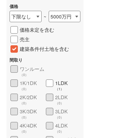
価格
下限なし
5000万円
~
価格未定を含む
売主
建築条件付土地を含む
間取り
ワンルーム
詳しく見る
（
0
）
1K/1DK
1LDK
（
0
）
（
1
）
2K/2DK
2LDK
（
0
）
（
0
）
3K/3DK
3LDK
（
0
）
（
0
）
4K/4DK
4LDK
（
0
）
（
0
）