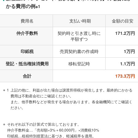
かる費用の例
※1
費用名
支払い時期
金額の目安
仲介手数料
契約時と引き渡し時に
171.2万円
半額ずつ
印紙税
売買契約書の作成時
1万円
登記・抵当権抹消費用
移転登記時
1.1万円
合計
173.3万円
1
上記の他に、利益が出た場合は譲渡所得税が発生します。最終的にかかる
費用は不動産会社にご確認ください。
また、他手数料などが発生する場合があります。各金融機関にてご確認く
ださい。
それぞれ以下の計算式で算出しております。
仲介手数料金…「売却額×3%＋60,000円」×消費税10%
印紙税…租税特別措置法に基づき、軽減税率を適用。