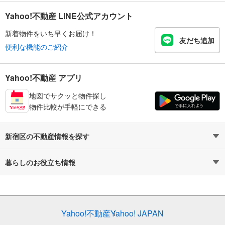
Yahoo!不動産 LINE公式アカウント
新着物件をいち早くお届け！
友だち追加
便利な機能のご紹介
Yahoo!不動産 アプリ
地図でサクッと物件探し
物件比較が手軽にできる
新宿区の不動産情報を探す
不動産・住宅
賃貸住宅
暮らしのお役立ち情報
新築マンション
マンションカタログ
中古マンション
教えて！住まいの先生
Yahoo!不動産
Yahoo! JAPAN
新築一戸建て
中古一戸建て