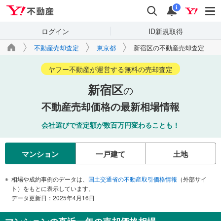
Yahoo!不動産
検索
通知
i
ログイン
ID新規取得
不動産売却査定
東京都
新宿区の不動産売却査定
ヤフー不動産が運営する無料の売却査定
新宿区
の
不動産売却価格の最新相場情報
会社選びで査定額が数百万円変わることも！
マンション
一戸建て
土地
相場や成約事例のデータは、
国土交通省の不動産取引価格情報
（外部サイ
ト）をもとに表示しています。
データ更新日：2025年4月16日