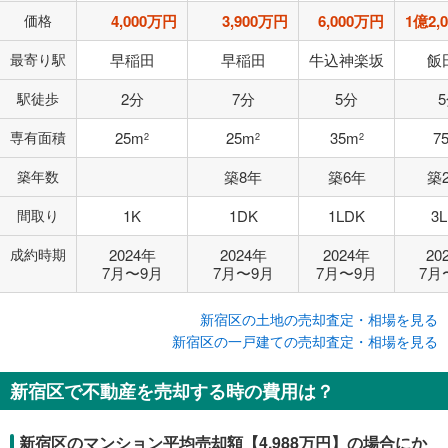
価格
4,000万円
3,900万円
6,000万円
1億2,
最寄り駅
早稲田
早稲田
牛込神楽坂
飯
駅徒歩
2分
7分
5分
専有面積
25m
25m
35m
7
2
2
2
築年数
築8年
築6年
築
間取り
1K
1DK
1LDK
3
成約時期
2024年
2024年
2024年
20
7月〜9月
7月〜9月
7月〜9月
7月
新宿区の土地の売却査定・相場を見る
新宿区の一戸建ての売却査定・相場を見る
新宿区で不動産を売却する時の費用は？
新宿区のマンション平均売却額【4,988万円】の場合にか