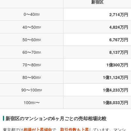
新宿区
0〜40m
2,714万円
2
40〜50m
4,824万円
2
50〜60m
6,767万円
2
60〜70m
8,137万円
2
70〜80m
1億300万円
2
80〜90m
1億1,124万円
2
90〜100m
1億4,233万円
2
100m
〜
1億8,033万円
2
新宿区のマンションの6ヶ月ごとの売却相場比較
東京都では
相場が上昇傾向
で、
取引件数も上昇
しています。マンシ