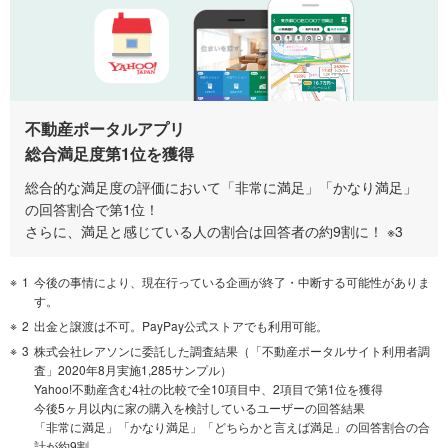
不動産ポータルアプリ
総合満足度第1位を獲得
総合的な満足度の評価において「非常に満足」「かなり満足」
の回答割合で第1位！
さらに、満足と感じている人の割合は回答者の約9割に！ ※3
1
今後の事情により、現在行っている企画が終了・中断する可能性がありま
す。
2
出金と譲渡は不可。PayPay公式ストアでも利用可能。
3
株式会社レアソンに委託した調査結果（「不動産ポータルサイト利用者調
査」2020年8月実施1,285サンプル）
Yahoo!不動産含む4社の比較で全10項目中、2項目で第1位を獲得
今後5ヶ月以内に家の購入を検討しているユーザーの回答結果
「非常に満足」「かなり満足」「どちらかと言えば満足」の回答割合の合
計が約9割