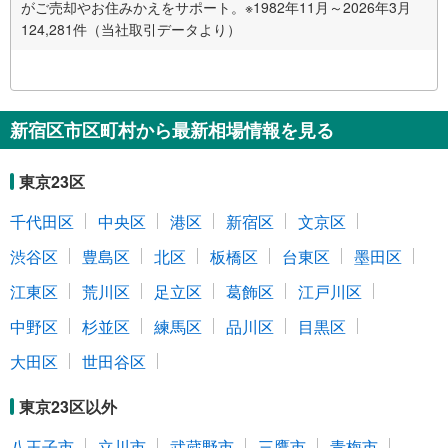
がご売却やお住みかえをサポート。※1982年11月～2026年3月
124,281件（当社取引データより）
新宿区市区町村から最新相場情報を見る
東京23区
千代田区
中央区
港区
新宿区
文京区
渋谷区
豊島区
北区
板橋区
台東区
墨田区
江東区
荒川区
足立区
葛飾区
江戸川区
中野区
杉並区
練馬区
品川区
目黒区
大田区
世田谷区
東京23区以外
八王子市
立川市
武蔵野市
三鷹市
青梅市