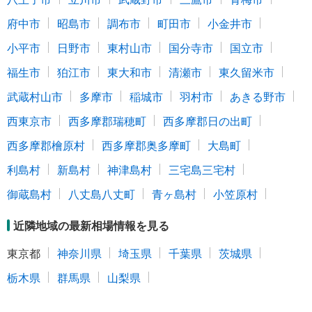
府中市
昭島市
調布市
町田市
小金井市
小平市
日野市
東村山市
国分寺市
国立市
福生市
狛江市
東大和市
清瀬市
東久留米市
武蔵村山市
多摩市
稲城市
羽村市
あきる野市
西東京市
西多摩郡瑞穂町
西多摩郡日の出町
西多摩郡檜原村
西多摩郡奥多摩町
大島町
利島村
新島村
神津島村
三宅島三宅村
御蔵島村
八丈島八丈町
青ヶ島村
小笠原村
近隣地域の最新相場情報を見る
東京都
神奈川県
埼玉県
千葉県
茨城県
栃木県
群馬県
山梨県