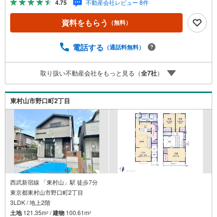
4.75
不動産会社レビュー 8件
きます■未公開の物件情報をご紹介■弊社仲介にてご契約頂
くと1万円から最大10万円のご紹介料をお支払い！詳しくは
資料をもらう
（無料）
スタッフ迄 都内有数の1棟ビル大型店舗開店！■西武新宿線
『田無駅』徒歩3分の好立地！ それでもちょっとな？とい
う方はご自宅へ『無料送迎サービス』実施しております！■
電話する
（通話料無料）
チャイルドスペース、ベビーベッド、ミルク用浄水サーバ
ー、紙おむつ、アメニティ、大型個室ブース4部屋、各ブー
取り扱い不動産会社をもっと見る（
全
7
社
）
スモニター等完備しております！
東村山市野口町2丁目
西武新宿線 「東村山」駅 徒歩7分
東京都東村山市野口町2丁目
3LDK / 地上2階
土地
121.35m
/
建物
100.61m
2
2