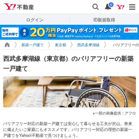
Yahoo!不動産
検索
通知
i
ログイン
ID新規取得
新築一戸建て
東京都
西武多摩湖線
バリアフリーの
西武多摩湖線（東京都）のバリアフリーの新築
一戸建て
一部の画像提供：アフロ
バリアフリー対応の新築一戸建ては安心して暮らせる工夫が沢山。将来
に備えたいご家庭にもオススメです。バリアフリー対応の理想の新築一
戸建てをYahoo!不動産で見つけましょう。