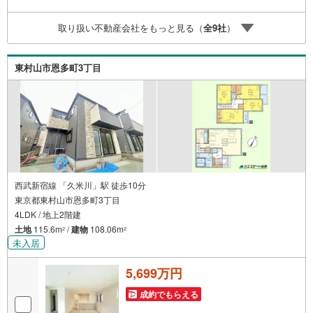
無休（年末年始除く）で営業しております営業時間 9:30
～19:00 この時間はお電話でのお問合わせがスムーズです
取り扱い不動産会社をもっと見る（
全
9
社
）
5.お子様連れでおこしくださいキッズスペース、授乳室、
オムツ替えベッド、アンパンマンジュースをご用意してお
ります。ご見学ご希望の方は、右上の“室内・現地を見学す
東村山市恩多町3丁目
る（無料）をボタンからご予約ください。
西武新宿線 「久米川」駅 徒歩10分
東京都東村山市恩多町3丁目
4LDK / 地上2階建
土地
115.6m
/
建物
108.06m
2
2
未入居
5,699万円
成約でもらえる