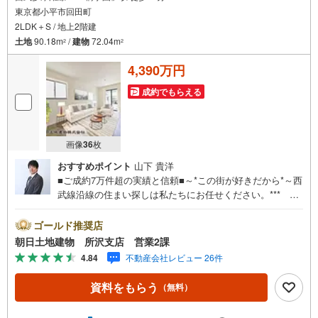
東京都小平市回田町
2LDK＋S / 地上2階建
土地
90.18m
/
建物
72.04m
2
2
4,390万円
成約でもらえる
画像
36
枚
おすすめポイント
山下 貴洋
■ご成約7万件超の実績と信頼■～*この街が好きだから*～西
武線沿線の住まい探しは私たちにお任せください。*** 住
まい、安心のおとりつぎ ***地域密着を掲げ、東京・埼
玉・神奈川に展開。豊富な取引データと現場経験をもと
ゴールド推奨店
に、お客様一人ひとりに最適なご提案を行っています。
朝日土地建物 所沢支店 営業2課
「住宅ローンが不安」「自己資金が少ないけれど購入でき
4.84
不動産会社レビュー 26件
る？」「住み替えの進め方が分からない」など、購入・売
却に関するお悩みにも有資格スタッフが丁寧に対応。資金
資料をもらう
（無料）
計画の立案から契約・お引渡しまで一貫してサポートいた
します。広告未掲載物件や最新情報も随時ご紹介可能。物