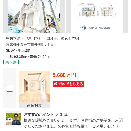
中央本線（JR東日本） 「国分寺」駅 徒歩23分
東京都小金井市貫井南町5丁目
3LDK / 地上2階
土地
93.35m
/
建物
74.52m
2
2
未入居
5,680万円
成約でもらえる
画像
36
枚
おすすめポイント
大森 涼
快適な環境をご覧いただけます。お客様のご要望を、お聞
かせくださいませ。の体制と情報量で、ご来場、心よりお