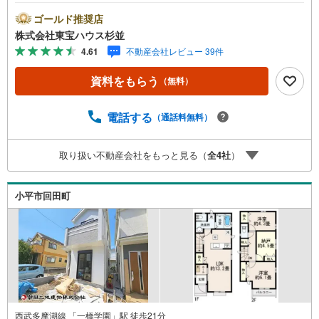
待ちしております。・ 未来を予測し人生設計から始まる
「未来カレンダー」のご提案。・ 未来に起こるであろうご
ゴールド推奨店
自宅リフォームをオンライン上でご提案「ミラカレクラ
株式会社東宝ハウス杉並
ブ」。・ 不動産売却時、ご自宅を綺麗にかつ瀟洒にさせる
4.61
不動産会社レビュー 39件
CG加工ホームステイジングサービス。・ 購入者様へ、税
理士による確定申告の無料セミナーをご招待いたします。
資料をもらう
（無料）
◆ご予約に際して◆日時のご希望をお伝えください。（も
ちろん当日でも対応可能です）事前に鍵等の手配や内覧
（居住中物件）の手配が必要な場合がございますのでご容
電話する
（通話料無料）
赦ください。事前にご連絡をいただけると、スムーズなご
案内が可能となりますのでお手数ですがご一報ください。
取り扱い不動産会社をもっと見る（
全
4
社
）
◆物件のご案内は◆弊社へのご来社、お客様宅へのお迎
え・最寄駅での待ち合わせ、物件周辺のコンビニ等でお待
ち合わせなど、ご希望をお伝えください。ご希望条件をお
小平市回田町
伝え頂けましたら、ご見学希望物件以外の資料も用意して
参ります。もちろん他の物件も併せてご案内させていただ
きます。
西武多摩湖線 「一橋学園」駅 徒歩21分