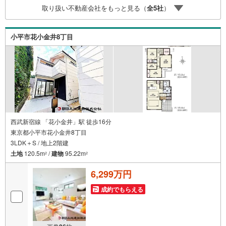
ー、紙おむつ、アメニティ、大型個室ブース4部屋、各ブー
取り扱い不動産会社をもっと見る（
全
5
社
）
スモニター等完備しております！
小平市花小金井8丁目
西武新宿線 「花小金井」駅 徒歩16分
東京都小平市花小金井8丁目
3LDK＋S / 地上2階建
土地
120.5m
/
建物
95.22m
2
2
6,299万円
成約でもらえる