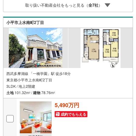
～19:00 この時間はお電話でのお問合わせがスムーズです
取り扱い不動産会社をもっと見る（
全
7
社
）
5.お子様連れでおこしくださいキッズスペース、授乳室、
オムツ替えベッド、アンパンマンジュースをご用意してお
ります。ご見学ご希望の方は、右上の“室内・現地を見学す
小平市上水南町2丁目
る（無料）をボタンからご予約ください。
西武多摩湖線 「一橋学園」駅 徒歩18分
東京都小平市上水南町2丁目
3LDK / 地上2階建
土地
101.32m
/
建物
78.76m
2
2
5,490万円
成約でもらえる