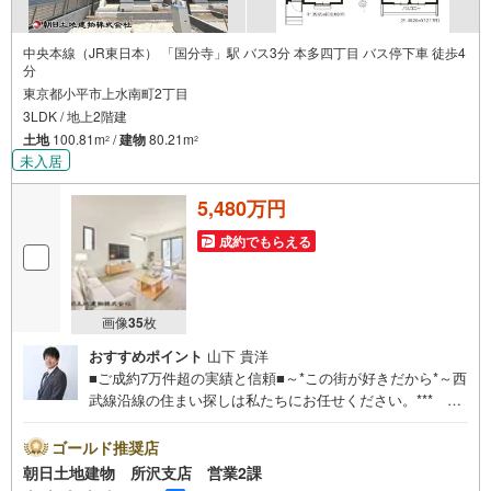
中央本線（JR東日本） 「国分寺」駅 バス3分 本多四丁目 バス停下車 徒歩4
分
東京都小平市上水南町2丁目
3LDK / 地上2階建
土地
100.81m
/
建物
80.21m
2
2
未入居
5,480万円
成約でもらえる
画像
35
枚
おすすめポイント
山下 貴洋
■ご成約7万件超の実績と信頼■～*この街が好きだから*～西
武線沿線の住まい探しは私たちにお任せください。*** 住
まい、安心のおとりつぎ ***地域密着を掲げ、東京・埼
玉・神奈川に展開。豊富な取引データと現場経験をもと
ゴールド推奨店
に、お客様一人ひとりに最適なご提案を行っています。
朝日土地建物 所沢支店 営業2課
「住宅ローンが不安」「自己資金が少ないけれど購入でき