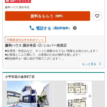
成約でもらえる
イ
ペ
藤和ハウス 国分寺店
ー
資料をもらう
（無料）
ジ
に
電話する
保
（通話料無料）
存
す
不動産会社おすすめポイント
る
藤和ハウス 国分寺店
シルバー推奨店
■住環境・街並みなど、ネットに掲載されてない情報もお知らせします！
■お客様と二人三脚にて、お客様のための物件を探します！
■類似物件も一緒に紹介可能でございます！
■お気軽に問い合わせくださいませ
もっと見る
小平市花小金井8丁目