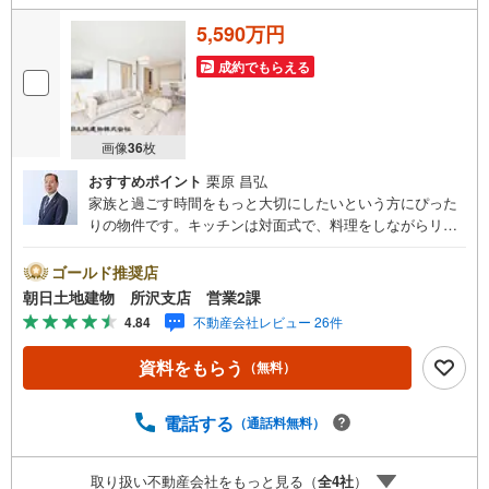
5,590万円
成約でもらえる
画像
36
枚
おすすめポイント
栗原 昌弘
家族と過ごす時間をもっと大切にしたいという方にぴった
りの物件です。キッチンは対面式で、料理をしながらリビ
ングの様子を見渡せるので、 お子さまとの会話やテレビを
見ながらの夕食準備も楽しめます。新築ならではの綺麗な
ゴールド推奨店
設備、3LDKのゆとりある間取り、 そして利便性の高い立
朝日土地建物 所沢支店 営業2課
地が揃った、家族思いの本格木造住宅です。ぜひ一度実際
4.84
不動産会社レビュー 26件
に現地をご覧ください。
資料をもらう
（無料）
電話する
（通話料無料）
取り扱い不動産会社をもっと見る（
全
4
社
）