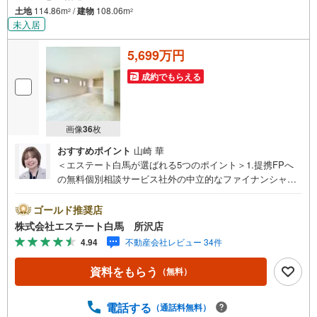
土地
114.86m
/
建物
108.06m
2
2
未入居
5,699万円
成約でもらえる
画像
36
枚
おすすめポイント
山崎 華
＜エステート白馬が選ばれる5つのポイント＞1.提携FPへ
の無料個別相談サービス社外の中立的なファイナンシャル
プランナーと無料相談できます。ローン返済について保険
や学費等も含めてシミュレーションをご提案できます2.物
ゴールド推奨店
件情報が豊富所沢市を中心にたくさんの情報をご用意して
株式会社エステート白馬 所沢店
おります。インターネット広告前の物件も多数取り揃えて
4.94
不動産会社レビュー 34件
おります。お客様のご希望エリアをお申し付けください。
3.自社グループでリフォーム、新築請負所沢店の3階はリフ
資料をもらう
（無料）
ォーム、注文建築部門の相談スペースです。一級建築士を
はじめとした専門スタッフがおりますのでご見学とあわせ
て、リフォームや注文建築についてご相談頂けます4.年中
電話する
（通話料無料）