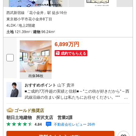
西武新宿線 「花小金井」駅 徒歩16分
東京都小平市花小金井8丁目
4LDK / 地上2階建
土地
121.39m
/
建物
96.24m
2
2
6,899万円
成約でもらえる
画像
36
枚
おすすめポイント
山下 貴洋
■ご成約7万件超の実績と信頼■～*この街が好きだから*～西
武線沿線の住まい探しは私たちにお任せください。*** 住
まい、安心のおとりつぎ ***地域密着を掲げ、東京・埼
玉・神奈川に展開。豊富な取引データと現場経験をもと
ゴールド推奨店
に、お客様一人ひとりに最適なご提案を行っています。
朝日土地建物 所沢支店 営業2課
「住宅ローンが不安」「自己資金が少ないけれど購入でき
4.84
不動産会社レビュー 26件
る？」「住み替えの進め方が分からない」など、購入・売
却に関するお悩みにも有資格スタッフが丁寧に対応。資金