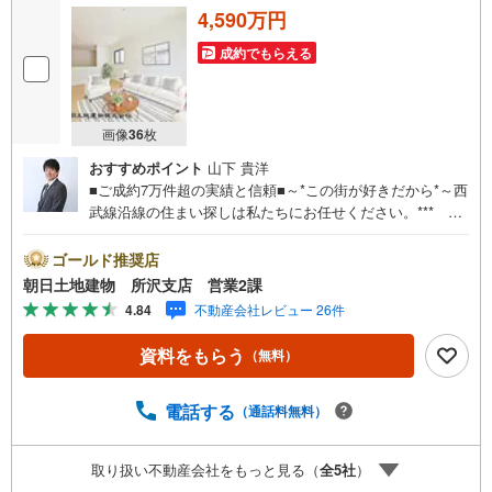
4,590万円
成約でもらえる
画像
36
枚
おすすめポイント
山下 貴洋
■ご成約7万件超の実績と信頼■～*この街が好きだから*～西
武線沿線の住まい探しは私たちにお任せください。*** 住
まい、安心のおとりつぎ ***地域密着を掲げ、東京・埼
玉・神奈川に展開。豊富な取引データと現場経験をもと
ゴールド推奨店
に、お客様一人ひとりに最適なご提案を行っています。
朝日土地建物 所沢支店 営業2課
「住宅ローンが不安」「自己資金が少ないけれど購入でき
4.84
不動産会社レビュー 26件
る？」「住み替えの進め方が分からない」など、購入・売
却に関するお悩みにも有資格スタッフが丁寧に対応。資金
資料をもらう
（無料）
計画の立案から契約・お引渡しまで一貫してサポートいた
します。広告未掲載物件や最新情報も随時ご紹介可能。物
件ごとのメリット・注意点をまとめたレポートもご用意し
電話する
（通話料無料）
ております。当日のご見学手配や無料送迎にも柔軟に対
応。まずはお気軽にご相談ください。■電車でお越しのお客
取り扱い不動産会社をもっと見る（
全
5
社
）
様は、西武線「所沢駅」西口より徒歩5分■お車でお越しの