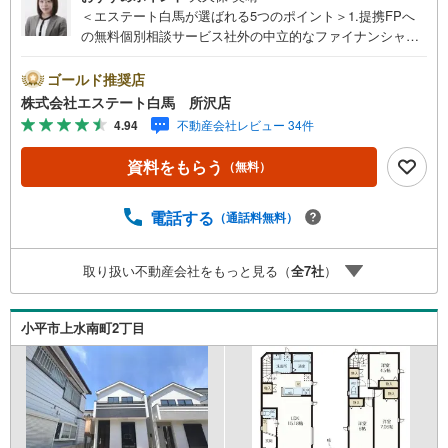
＜エステート白馬が選ばれる5つのポイント＞1.提携FPへ
の無料個別相談サービス社外の中立的なファイナンシャル
プランナーと無料相談できます。ローン返済について保険
や学費等も含めてシミュレーションをご提案できます2.物
ゴールド推奨店
件情報が豊富所沢市を中心にたくさんの情報をご用意して
株式会社エステート白馬 所沢店
おります。インターネット広告前の物件も多数取り揃えて
4.94
不動産会社レビュー 34件
おります。お客様のご希望エリアをお申し付けください。
3.自社グループでリフォーム、新築請負所沢店の3階はリフ
資料をもらう
（無料）
ォーム、注文建築部門の相談スペースです。一級建築士を
はじめとした専門スタッフがおりますのでご見学とあわせ
て、リフォームや注文建築についてご相談頂けます4.年中
電話する
（通話料無料）
無休（年末年始除く）で営業しております営業時間 9:30
～19:00 この時間はお電話でのお問合わせがスムーズです
取り扱い不動産会社をもっと見る（
全
7
社
）
5.お子様連れでおこしくださいキッズスペース、授乳室、
オムツ替えベッド、アンパンマンジュースをご用意してお
ります。ご見学ご希望の方は、右上の“室内・現地を見学す
小平市上水南町2丁目
る（無料）をボタンからご予約ください。