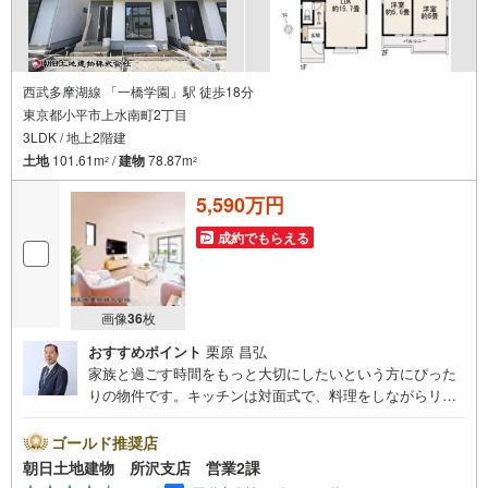
西武多摩湖線 「一橋学園」駅 徒歩18分
東京都小平市上水南町2丁目
3LDK / 地上2階建
土地
101.61m
/
建物
78.87m
2
2
5,590万円
成約でもらえる
画像
36
枚
おすすめポイント
栗原 昌弘
家族と過ごす時間をもっと大切にしたいという方にぴった
りの物件です。キッチンは対面式で、料理をしながらリビ
ングの様子を見渡せるので、 お子さまとの会話やテレビを
見ながらの夕食準備も楽しめます。新築ならではの綺麗な
ゴールド推奨店
設備、3LDKのゆとりある間取り、 そして利便性の高い立
朝日土地建物 所沢支店 営業2課
地が揃った、家族思いの本格木造住宅です。ぜひ一度実際