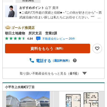
画像
36
枚
おすすめポイント
山下 貴洋
■ご成約7万件超の実績と信頼■～*この街が好きだから*～西
武線沿線の住まい探しは私たちにお任せください。*** 住
まい、安心のおとりつぎ ***地域密着を掲げ、東京・埼
玉・神奈川に展開。豊富な取引データと現場経験をもと
ゴールド推奨店
に、お客様一人ひとりに最適なご提案を行っています。
朝日土地建物 所沢支店 営業2課
「住宅ローンが不安」「自己資金が少ないけれど購入でき
4.84
不動産会社レビュー 26件
る？」「住み替えの進め方が分からない」など、購入・売
却に関するお悩みにも有資格スタッフが丁寧に対応。資金
資料をもらう
（無料）
計画の立案から契約・お引渡しまで一貫してサポートいた
します。広告未掲載物件や最新情報も随時ご紹介可能。物
件ごとのメリット・注意点をまとめたレポートもご用意し
電話する
（通話料無料）
ております。当日のご見学手配や無料送迎にも柔軟に対
応。まずはお気軽にご相談ください。■電車でお越しのお客
取り扱い不動産会社をもっと見る（
全
1
社
）
様は、西武線「所沢駅」西口より徒歩5分■お車でお越しの
お客様は、提携駐車場がございますので弊社営業スタッフ
までお尋ねください。
小平市上水南町2丁目