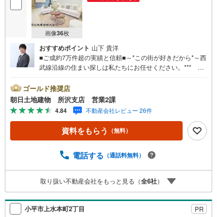
画像
36
枚
おすすめポイント
山下 貴洋
■ご成約7万件超の実績と信頼■～*この街が好きだから*～西
武線沿線の住まい探しは私たちにお任せください。*** 住
まい、安心のおとりつぎ ***地域密着を掲げ、東京・埼
玉・神奈川に展開。豊富な取引データと現場経験をもと
ゴールド推奨店
に、お客様一人ひとりに最適なご提案を行っています。
朝日土地建物 所沢支店 営業2課
「住宅ローンが不安」「自己資金が少ないけれど購入でき
4.84
不動産会社レビュー 26件
る？」「住み替えの進め方が分からない」など、購入・売
却に関するお悩みにも有資格スタッフが丁寧に対応。資金
資料をもらう
（無料）
計画の立案から契約・お引渡しまで一貫してサポートいた
します。広告未掲載物件や最新情報も随時ご紹介可能。物
件ごとのメリット・注意点をまとめたレポートもご用意し
電話する
（通話料無料）
ております。当日のご見学手配や無料送迎にも柔軟に対
応。まずはお気軽にご相談ください。■電車でお越しのお客
取り扱い不動産会社をもっと見る（
全
6
社
）
様は、西武線「所沢駅」西口より徒歩5分■お車でお越しの
お客様は、提携駐車場がございますので弊社営業スタッフ
までお尋ねください。
小平市上水本町2丁目
PR