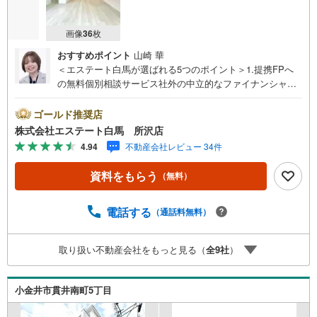
画像
36
枚
おすすめポイント
山崎 華
＜エステート白馬が選ばれる5つのポイント＞1.提携FPへ
の無料個別相談サービス社外の中立的なファイナンシャル
プランナーと無料相談できます。ローン返済について保険
や学費等も含めてシミュレーションをご提案できます2.物
ゴールド推奨店
件情報が豊富所沢市を中心にたくさんの情報をご用意して
株式会社エステート白馬 所沢店
おります。インターネット広告前の物件も多数取り揃えて
4.94
不動産会社レビュー 34件
おります。お客様のご希望エリアをお申し付けください。
3.自社グループでリフォーム、新築請負所沢店の3階はリフ
資料をもらう
（無料）
ォーム、注文建築部門の相談スペースです。一級建築士を
はじめとした専門スタッフがおりますのでご見学とあわせ
て、リフォームや注文建築についてご相談頂けます4.年中
電話する
（通話料無料）
無休（年末年始除く）で営業しております営業時間 9:30
～19:00 この時間はお電話でのお問合わせがスムーズです
取り扱い不動産会社をもっと見る（
全
9
社
）
5.お子様連れでおこしくださいキッズスペース、授乳室、
オムツ替えベッド、アンパンマンジュースをご用意してお
ります。ご見学ご希望の方は、右上の“室内・現地を見学す
小金井市貫井南町5丁目
る（無料）をボタンからご予約ください。