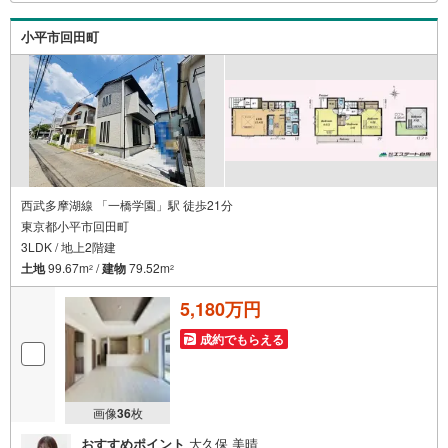
お客様は、提携駐車場がございますので弊社営業スタッフ
までお尋ねください。
小平市回田町
西武多摩湖線 「一橋学園」駅 徒歩21分
東京都小平市回田町
3LDK / 地上2階建
土地
99.67m
/
建物
79.52m
2
2
5,180万円
成約でもらえる
画像
36
枚
おすすめポイント
大久保 美晴