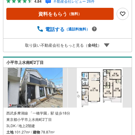
4.84
不動産会社レビュー 26件
に現地をご覧ください。
資料をもらう
（無料）
電話する
（通話料無料）
取り扱い不動産会社をもっと見る（
全
4
社
）
小平市上水南町2丁目
西武多摩湖線 「一橋学園」駅 徒歩18分
東京都小平市上水南町2丁目
3LDK / 地上2階建
土地
101.27m
/
建物
78.87m
2
2