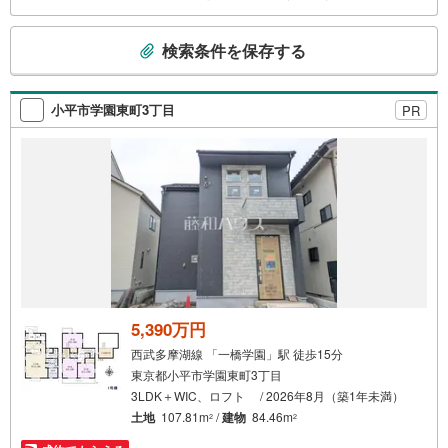
こ
検索条件を保存する
の
検
索
小平市学園東町3丁目
PR
条
件
で
通
知
を
受
け
取
る
5,390万円
・
西武多摩湖線 「一橋学園」駅 徒歩15分
条
東京都小平市学園東町3丁目
件
3LDK＋WIC、ロフト / 2026年8月（築1年未満）
を
土地
107.81m
/
建物
84.46m
2
2
マ