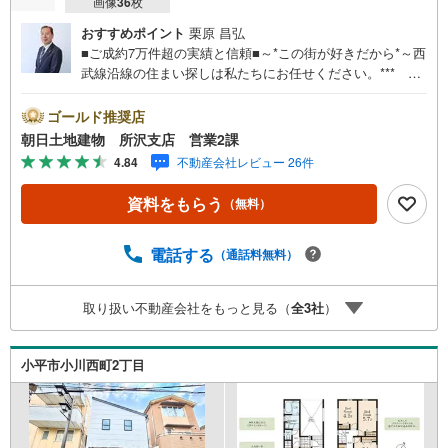
画像
36
枚
おすすめポイント
栗原 昌弘
■ご成約7万件超の実績と信頼■～*この街が好きだから*～西
武線沿線の住まい探しは私たちにお任せください。*** 住
まい、安心のおとりつぎ ***地域密着を掲げ、東京・埼
玉・神奈川に展開。豊富な取引データと現場経験をもと
ゴールド推奨店
に、お客様一人ひとりに最適なご提案を行っています。
朝日土地建物 所沢支店 営業2課
「住宅ローンが不安」「自己資金が少ないけれど購入でき
4.84
不動産会社レビュー 26件
る？」「住み替えの進め方が分からない」など、購入・売
却に関するお悩みにも有資格スタッフが丁寧に対応。資金
資料をもらう
（無料）
計画の立案から契約・お引渡しまで一貫してサポートいた
します。広告未掲載物件や最新情報も随時ご紹介可能。物
件ごとのメリット・注意点をまとめたレポートもご用意し
電話する
（通話料無料）
ております。当日のご見学手配や無料送迎にも柔軟に対
応。まずはお気軽にご相談ください。■電車でお越しのお客
取り扱い不動産会社をもっと見る（
全
3
社
）
様は、西武線「所沢駅」西口より徒歩5分■お車でお越しの
お客様は、提携駐車場がございますので弊社営業スタッフ
までお尋ねください。
小平市小川西町2丁目