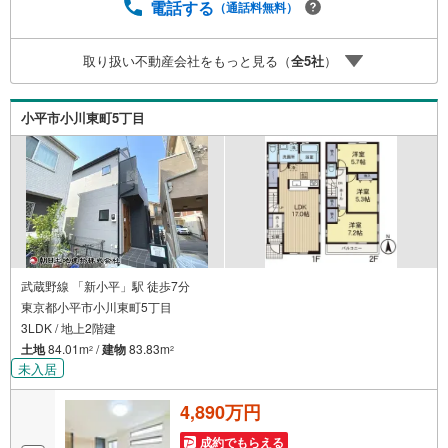
件ごとのメリット・注意点をまとめたレポートもご用意し
電話する
（通話料無料）
ております。当日のご見学手配や無料送迎にも柔軟に対
応。まずはお気軽にご相談ください。■電車でお越しのお客
取り扱い不動産会社をもっと見る（
全
5
社
）
様は、西武線「所沢駅」西口より徒歩5分■お車でお越しの
お客様は、提携駐車場がございますので弊社営業スタッフ
までお尋ねください。
小平市小川東町5丁目
武蔵野線 「新小平」駅 徒歩7分
東京都小平市小川東町5丁目
3LDK / 地上2階建
土地
84.01m
/
建物
83.83m
2
2
未入居
4,890万円
成約でもらえる