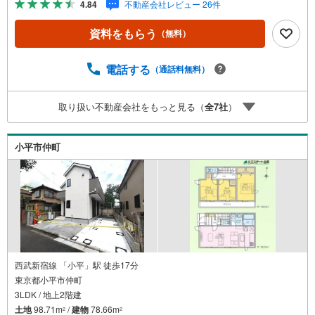
4.84
不動産会社レビュー 26件
る？」「住み替えの進め方が分からない」など、購入・売
却に関するお悩みにも有資格スタッフが丁寧に対応。資金
資料をもらう
（無料）
計画の立案から契約・お引渡しまで一貫してサポートいた
します。広告未掲載物件や最新情報も随時ご紹介可能。物
件ごとのメリット・注意点をまとめたレポートもご用意し
電話する
（通話料無料）
ております。当日のご見学手配や無料送迎にも柔軟に対
応。まずはお気軽にご相談ください。■電車でお越しのお客
取り扱い不動産会社をもっと見る（
全
7
社
）
様は、西武線「所沢駅」西口より徒歩5分■お車でお越しの
お客様は、提携駐車場がございますので弊社営業スタッフ
までお尋ねください。
小平市仲町
西武新宿線 「小平」駅 徒歩17分
東京都小平市仲町
3LDK / 地上2階建
土地
98.71m
/
建物
78.66m
2
2