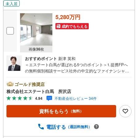
未入居
5,280万円
成約でもらえる
画像
36
枚
おすすめポイント
新津 英和
＜エステート白馬が選ばれる5つのポイント＞1.提携FPへ
の無料個別相談サービス社外の中立的なファイナンシャル
プランナーと無料相談できます。ローン返済について保険
や学費等も含めてシミュレーションをご提案できます2.物
ゴールド推奨店
件情報が豊富所沢市を中心にたくさんの情報をご用意して
株式会社エステート白馬 所沢店
おります。インターネット広告前の物件も多数取り揃えて
4.94
不動産会社レビュー 34件
おります。お客様のご希望エリアをお申し付けください。
3.自社グループでリフォーム、新築請負所沢店の3階はリフ
資料をもらう
（無料）
ォーム、注文建築部門の相談スペースです。一級建築士を
はじめとした専門スタッフがおりますのでご見学とあわせ
て、リフォームや注文建築についてご相談頂けます4.年中
電話する
（通話料無料）
無休（年末年始除く）で営業しております営業時間 9:30