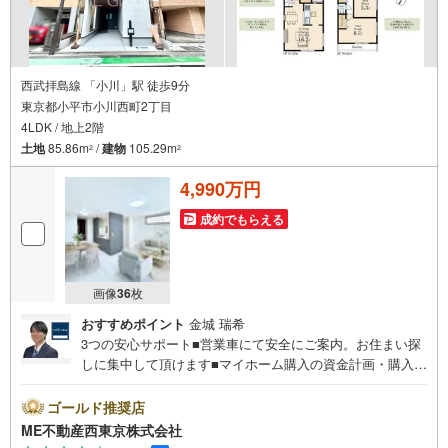
西武拝島線 「小川」駅 徒歩9分
東京都小平市小川西町2丁目
4LDK / 地上2階
土地
85.86m
/
建物
105.29m
2
2
4,990万円
成約でもらえる
画像
36
枚
おすすめポイント
金城 瑞希
3つの安心サポート■営業車にて安全にご案内。お住まい探
しに集中して頂けます■マイホーム購入の資金計画・購入か
ら老後までの人生設計を実施、暮らしに安心を提案します■
どんなに信用のある建築会社でもご自分の目で確認するこ
ゴールド推奨店
とは重要ですよね。特殊機材を使用し物件状態を調査致し
ME不動産西東京株式会社
ますご来店特典■FP相談キャッシュフローの作成無料でで