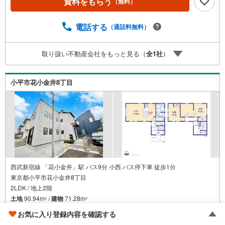
資料をもらう
（無料）
計画の立案から契約・お引渡しまで一貫してサポートいた
します。広告未掲載物件や最新情報も随時ご紹介可能。物
件ごとのメリット・注意点をまとめたレポートもご用意し
電話する
（通話料無料）
ております。当日のご見学手配や無料送迎にも柔軟に対
応。まずはお気軽にご相談ください。■電車でお越しのお客
取り扱い不動産会社をもっと見る（
全
1
社
）
様は、西武線「所沢駅」西口より徒歩5分■お車でお越しの
お客様は、提携駐車場がございますので弊社営業スタッフ
までお尋ねください。
小平市花小金井8丁目
西武新宿線 「花小金井」駅 バス9分 小西 バス停下車 徒歩1分
東京都小平市花小金井8丁目
2LDK / 地上2階
土地
90.94m
/
建物
71.28m
2
2
お気に入り登録内容を確認する
3,980万円