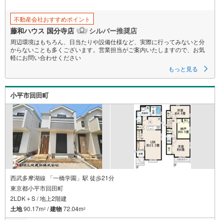
不動産会社おすすめポイント
藤和ハウス 国分寺店
シルバー推奨店
周辺環境はもちろん、日当たりや設備仕様など、実際に行ってみないと分
からないことも多くございます。営業担当がご案内いたしますので、お気
軽にお問い合わせください
もっと見る
小平市回田町
西武多摩湖線 「一橋学園」駅 徒歩21分
東京都小平市回田町
2LDK＋S / 地上2階建
土地
90.17m
/
建物
72.04m
2
2