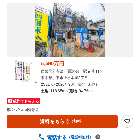
5,590万円
西武国分寺線 「鷹の台」駅 徒歩11分
東京都小平市上水本町2丁目
2SLDK / 2026年9月（築1年未満）
土地
118.65m
/
建物
94.76m
2
2
成約でもらえる
藤和ハウス 国分寺店
資料をもらう
（無料）
電話する
（通話料無料）