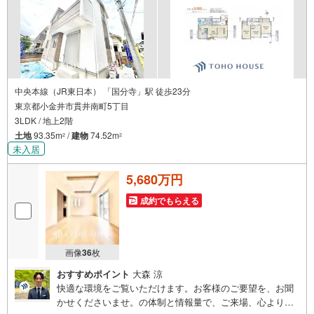
中央本線（JR東日本） 「国分寺」駅 徒歩23分
東京都小金井市貫井南町5丁目
3LDK / 地上2階
土地
93.35m
/
建物
74.52m
2
2
未入居
5,680万円
成約でもらえる
画像
36
枚
おすすめポイント
大森 涼
快適な環境をご覧いただけます。お客様のご要望を、お聞
かせくださいませ。の体制と情報量で、ご来場、心よりお