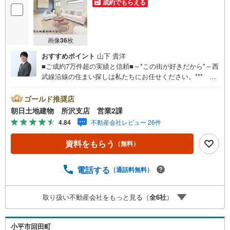
成約でもらえる
画像
36
枚
おすすめポイント
山下 貴洋
■ご成約7万件超の実績と信頼■～*この街が好きだから*～西
武線沿線の住まい探しは私たちにお任せください。*** 住
まい、安心のおとりつぎ ***地域密着を掲げ、東京・埼
玉・神奈川に展開。豊富な取引データと現場経験をもと
ゴールド推奨店
に、お客様一人ひとりに最適なご提案を行っています。
朝日土地建物 所沢支店 営業2課
「住宅ローンが不安」「自己資金が少ないけれど購入でき
4.84
不動産会社レビュー 26件
る？」「住み替えの進め方が分からない」など、購入・売
却に関するお悩みにも有資格スタッフが丁寧に対応。資金
資料をもらう
（無料）
計画の立案から契約・お引渡しまで一貫してサポートいた
します。広告未掲載物件や最新情報も随時ご紹介可能。物
件ごとのメリット・注意点をまとめたレポートもご用意し
電話する
（通話料無料）
ております。当日のご見学手配や無料送迎にも柔軟に対
応。まずはお気軽にご相談ください。■電車でお越しのお客
取り扱い不動産会社をもっと見る（
全
6
社
）
様は、西武線「所沢駅」西口より徒歩5分■お車でお越しの
お客様は、提携駐車場がございますので弊社営業スタッフ
までお尋ねください。
小平市回田町