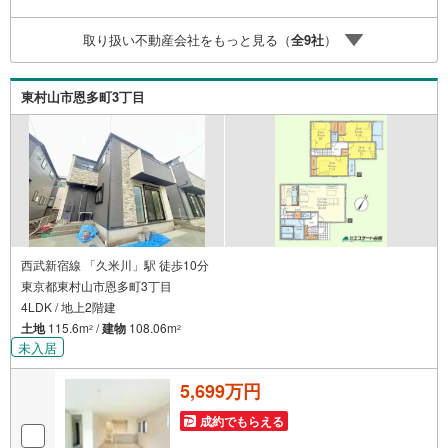
無休（年末年始除く）で営業しております営業時間 9:30
～19:00 この時間はお電話でのお問合わせがスムーズです
取り扱い不動産会社をもっと見る（
全
9
社
）
5.お子様連れでおこしくださいキッズスペース、授乳室、
オムツ替えベッド、アンパンマンジュースをご用意してお
ります。ご見学ご希望の方は、右上の“室内・現地を見学す
東村山市恩多町3丁目
る（無料）をボタンからご予約ください。
西武新宿線 「久米川」駅 徒歩10分
東京都東村山市恩多町3丁目
4LDK / 地上2階建
土地
115.6m
/
建物
108.06m
2
2
未入居
5,699万円
成約でもらえる