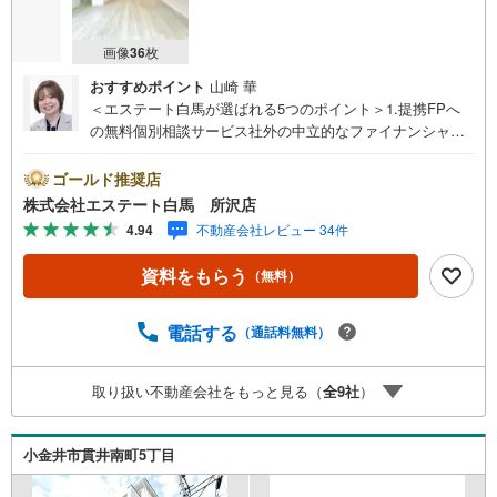
画像
36
枚
おすすめポイント
山崎 華
＜エステート白馬が選ばれる5つのポイント＞1.提携FPへ
の無料個別相談サービス社外の中立的なファイナンシャル
プランナーと無料相談できます。ローン返済について保険
や学費等も含めてシミュレーションをご提案できます2.物
ゴールド推奨店
件情報が豊富所沢市を中心にたくさんの情報をご用意して
株式会社エステート白馬 所沢店
おります。インターネット広告前の物件も多数取り揃えて
4.94
不動産会社レビュー 34件
おります。お客様のご希望エリアをお申し付けください。
3.自社グループでリフォーム、新築請負所沢店の3階はリフ
資料をもらう
（無料）
ォーム、注文建築部門の相談スペースです。一級建築士を
はじめとした専門スタッフがおりますのでご見学とあわせ
て、リフォームや注文建築についてご相談頂けます4.年中
電話する
（通話料無料）
無休（年末年始除く）で営業しております営業時間 9:30
～19:00 この時間はお電話でのお問合わせがスムーズです
取り扱い不動産会社をもっと見る（
全
9
社
）
5.お子様連れでおこしくださいキッズスペース、授乳室、
オムツ替えベッド、アンパンマンジュースをご用意してお
ります。ご見学ご希望の方は、右上の“室内・現地を見学す
小金井市貫井南町5丁目
る（無料）をボタンからご予約ください。