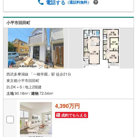
（居住中物件）の手配が必要な場合がございますのでご容
電話する
（通話料無料）
赦ください。事前にご連絡をいただけると、スムーズなご
案内が可能となりますのでお手数ですがご一報ください。
◆物件のご案内は◆弊社へのご来社、お客様宅へのお迎
小平市回田町
え・最寄駅での待ち合わせ、物件周辺のコンビニ等でお待
ち合わせなど、ご希望をお伝えください。ご希望条件をお
伝え頂けましたら、ご見学希望物件以外の資料も用意して
参ります。もちろん他の物件も併せてご案内させていただ
きます。
西武多摩湖線 「一橋学園」駅 徒歩21分
東京都小平市回田町
2LDK＋S / 地上2階建
土地
90.18m
/
建物
72.04m
2
2
4,390万円
成約でもらえる