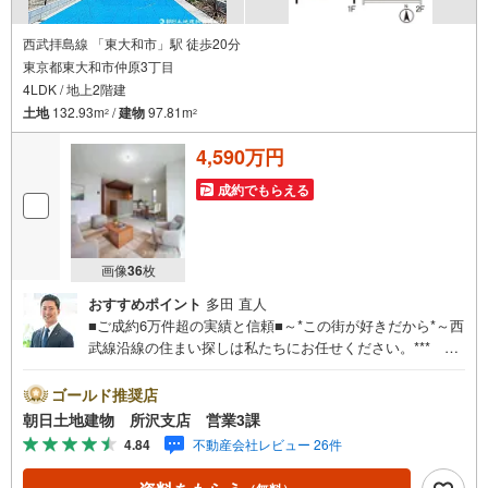
西武拝島線 「東大和市」駅 徒歩20分
東京都東大和市仲原3丁目
4LDK / 地上2階建
土地
132.93m
/
建物
97.81m
2
2
4,590万円
成約でもらえる
画像
36
枚
おすすめポイント
多田 直人
■ご成約6万件超の実績と信頼■～*この街が好きだから*～西
武線沿線の住まい探しは私たちにお任せください。*** 住
まい、安心のおとりつぎ ***地域密着を掲げ、東京・埼
玉・神奈川に展開。豊富な取引データと現場経験をもと
ゴールド推奨店
に、お客様一人ひとりに最適なご提案を行っています。
朝日土地建物 所沢支店 営業3課
「住宅ローンが不安」「自己資金が少ないけれど購入でき
4.84
不動産会社レビュー 26件
る？」「住み替えの進め方が分からない」など、購入・売
却に関するお悩みにも有資格スタッフが丁寧に対応。資金