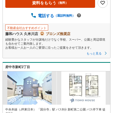
ジ
資料をもらう
（無料）
に
保
電話する
（通話料無料）
存
す
る
不動産会社おすすめポイント
藤和ハウス 久米川店
ブロンズ推奨店
経験豊かなスタッフが分譲地だけでなく学校、スーパー、公園と周辺環境
も合わせてご案内致します。
お客様お一人お一人のご要望に沿ったご提案をさせて頂きます。
もっと見る
府中市新町2丁目
中央本線（JR東日本） 「国分寺」駅 バス8分 新町第二公園 バス停下車 徒