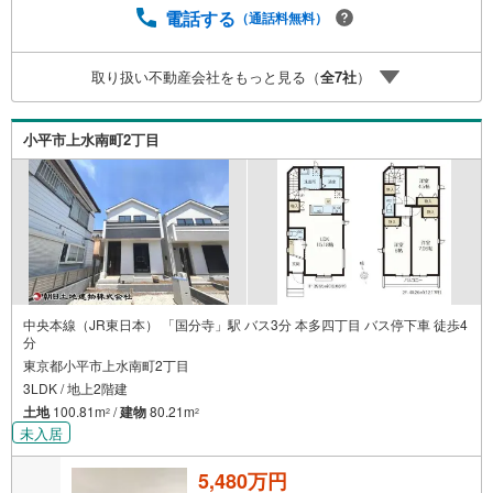
て、リフォームや注文建築についてご相談頂けます4.年中
電話する
（通話料無料）
無休（年末年始除く）で営業しております営業時間 9:30
～19:00 この時間はお電話でのお問合わせがスムーズです
取り扱い不動産会社をもっと見る（
全
7
社
）
5.お子様連れでおこしくださいキッズスペース、授乳室、
オムツ替えベッド、アンパンマンジュースをご用意してお
ります。ご見学ご希望の方は、右上の“室内・現地を見学す
小平市上水南町2丁目
る（無料）をボタンからご予約ください。
中央本線（JR東日本） 「国分寺」駅 バス3分 本多四丁目 バス停下車 徒歩4
分
東京都小平市上水南町2丁目
3LDK / 地上2階建
土地
100.81m
/
建物
80.21m
2
2
未入居
5,480万円