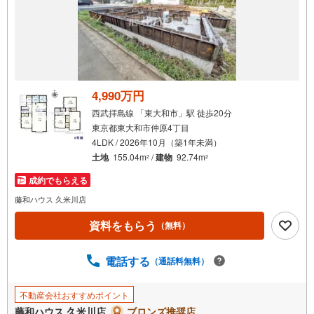
4,990万円
西武拝島線 「東大和市」駅 徒歩20分
東京都東大和市仲原4丁目
4LDK / 2026年10月（築1年未満）
土地
155.04m
/
建物
92.74m
2
2
成約でもらえる
藤和ハウス 久米川店
資料をもらう
（無料）
電話する
（通話料無料）
不動産会社おすすめポイント
藤和ハウス 久米川店
ブロンズ推奨店