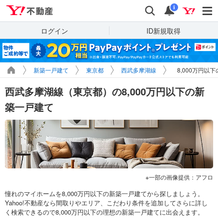
Yahoo!不動産
検索
通知
i
ログイン
ID新規取得
新築一戸建て
東京都
西武多摩湖線
8,000万円以
西武多摩湖線（東京都）の8,000万円以下の新
築一戸建て
一部の画像提供：アフロ
憧れのマイホームを8,000万円以下の新築一戸建てから探しましょう。
Yahoo!不動産なら間取りやエリア、こだわり条件を追加してさらに詳し
く検索できるので8,000万円以下の理想の新築一戸建てに出会えます。