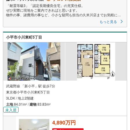
「耐震等級3」「認定長期優良住宅」の充実仕様。
ぜひ実際に現地をご案内できればと思います。
物件の事、諸費用の事など、小さな疑問も担当の久米川店までお気軽にご
連絡・ご相談下さい。
もっと見る
小平市小川東町5丁目
武蔵野線 「新小平」駅 徒歩7分
東京都小平市小川東町5丁目
3LDK / 地上2階建
土地
84.01m
/
建物
83.83m
2
2
未入居
4,890万円