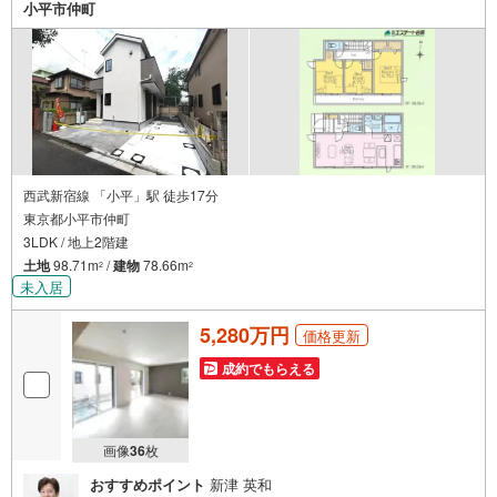
小平市仲町
西武新宿線 「小平」駅 徒歩17分
東京都小平市仲町
3LDK / 地上2階建
土地
98.71m
/
建物
78.66m
2
2
未入居
5,280万円
価格更新
成約でもらえる
画像
36
枚
おすすめポイント
新津 英和