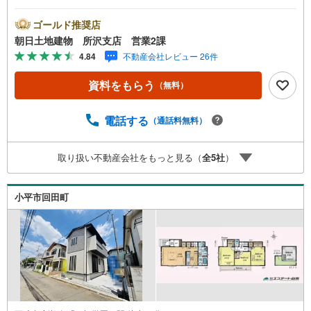
まい、安心のおとりつぎ ***地域密着を掲げ、東京・埼
玉・神奈川に展開。豊富な取引データと現場経験をもと
ゴールド推奨店
に、お客様一人ひとりに最適なご提案を行っています。
朝日土地建物 所沢支店 営業2課
「住宅ローンが不安」「自己資金が少ないけれど購入でき
4.84
不動産会社レビュー 26件
る？」「住み替えの進め方が分からない」など、購入・売
却に関するお悩みにも有資格スタッフが丁寧に対応。資金
資料をもらう
（無料）
計画の立案から契約・お引渡しまで一貫してサポートいた
します。広告未掲載物件や最新情報も随時ご紹介可能。物
件ごとのメリット・注意点をまとめたレポートもご用意し
電話する
（通話料無料）
ております。当日のご見学手配や無料送迎にも柔軟に対
応。まずはお気軽にご相談ください。■電車でお越しのお客
取り扱い不動産会社をもっと見る（
全
5
社
）
様は、西武線「所沢駅」西口より徒歩5分■お車でお越しの
お客様は、提携駐車場がございますので弊社営業スタッフ
までお尋ねください。
小平市回田町