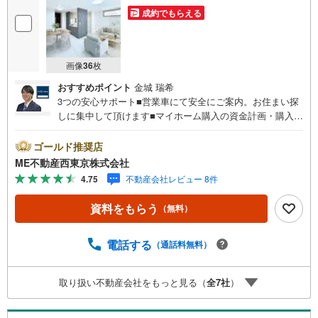
成約でもらえる
画像
36
枚
おすすめポイント
金城 瑞希
3つの安心サポート■営業車にて安全にご案内。お住まい探
しに集中して頂けます■マイホーム購入の資金計画・購入か
ら老後までの人生設計を実施、暮らしに安心を提案します■
どんなに信用のある建築会社でもご自分の目で確認するこ
ゴールド推奨店
とは重要ですよね。特殊機材を使用し物件状態を調査致し
ME不動産西東京株式会社
ますご来店特典■FP相談キャッシュフローの作成無料でで
4.75
不動産会社レビュー 8件
きます■未公開の物件情報をご紹介■弊社仲介にてご契約頂
くと1万円から最大10万円のご紹介料をお支払い！詳しくは
資料をもらう
（無料）
スタッフ迄 都内有数の1棟ビル大型店舗開店！■西武新宿線
『田無駅』徒歩3分の好立地！ それでもちょっとな？とい
う方はご自宅へ『無料送迎サービス』実施しております！■
電話する
（通話料無料）
チャイルドスペース、ベビーベッド、ミルク用浄水サーバ
ー、紙おむつ、アメニティ、大型個室ブース4部屋、各ブー
取り扱い不動産会社をもっと見る（
全
7
社
）
スモニター等完備しております！