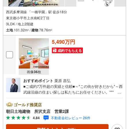
西武多摩湖線 「一橋学園」駅 徒歩18分
東京都小平市上水南町2丁目
3LDK / 地上2階建
土地
101.32m
/
建物
78.76m
2
2
5,490万円
成約でもらえる
画像
36
枚
おすすめポイント
栗原 昌弘
■ご成約7万件超の実績と信頼■～*この街が好きだから*～西
武線沿線の住まい探しは私たちにお任せください。*** 住
まい、安心のおとりつぎ ***地域密着を掲げ、東京・埼
玉・神奈川に展開。豊富な取引データと現場経験をもと
ゴールド推奨店
に、お客様一人ひとりに最適なご提案を行っています。
朝日土地建物 所沢支店 営業2課
「住宅ローンが不安」「自己資金が少ないけれど購入でき
4.84
不動産会社レビュー 26件
る？」「住み替えの進め方が分からない」など、購入・売
却に関するお悩みにも有資格スタッフが丁寧に対応。資金