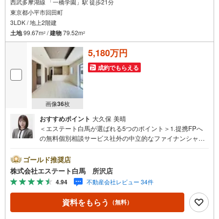
西武多摩湖線 「一橋学園」駅 徒歩21分
東京都小平市回田町
3LDK / 地上2階建
土地
99.67m
/
建物
79.52m
2
2
5,180万円
成約でもらえる
画像
36
枚
おすすめポイント
大久保 美晴
＜エステート白馬が選ばれる5つのポイント＞1.提携FPへ
の無料個別相談サービス社外の中立的なファイナンシャル
プランナーと無料相談できます。ローン返済について保険
や学費等も含めてシミュレーションをご提案できます2.物
ゴールド推奨店
件情報が豊富所沢市を中心にたくさんの情報をご用意して
株式会社エステート白馬 所沢店
おります。インターネット広告前の物件も多数取り揃えて
4.94
不動産会社レビュー 34件
おります。お客様のご希望エリアをお申し付けください。
3.自社グループでリフォーム、新築請負所沢店の3階はリフ
資料をもらう
（無料）
ォーム、注文建築部門の相談スペースです。一級建築士を
はじめとした専門スタッフがおりますのでご見学とあわせ