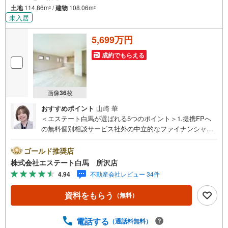
土地
114.86m
/
建物
108.06m
2
2
未入居
5,699万円
成約でもらえる
画像
36
枚
おすすめポイント
山崎 華
＜エステート白馬が選ばれる5つのポイント＞1.提携FPへ
の無料個別相談サービス社外の中立的なファイナンシャル
プランナーと無料相談できます。ローン返済について保険
や学費等も含めてシミュレーションをご提案できます2.物
ゴールド推奨店
件情報が豊富所沢市を中心にたくさんの情報をご用意して
株式会社エステート白馬 所沢店
おります。インターネット広告前の物件も多数取り揃えて
4.94
不動産会社レビュー 34件
おります。お客様のご希望エリアをお申し付けください。
3.自社グループでリフォーム、新築請負所沢店の3階はリフ
資料をもらう
（無料）
ォーム、注文建築部門の相談スペースです。一級建築士を
はじめとした専門スタッフがおりますのでご見学とあわせ
て、リフォームや注文建築についてご相談頂けます4.年中
電話する
（通話料無料）