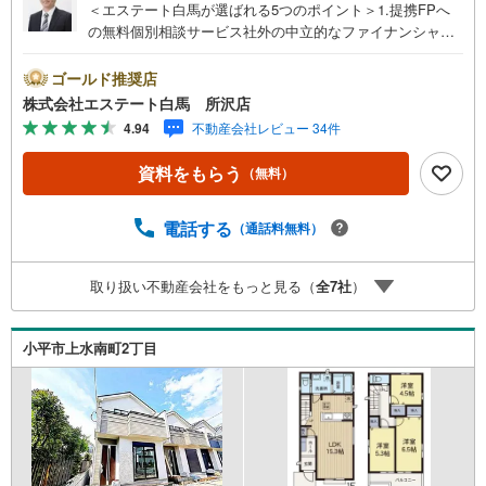
＜エステート白馬が選ばれる5つのポイント＞1.提携FPへ
の無料個別相談サービス社外の中立的なファイナンシャル
プランナーと無料相談できます。ローン返済について保険
や学費等も含めてシミュレーションをご提案できます2.物
ゴールド推奨店
件情報が豊富所沢市を中心にたくさんの情報をご用意して
株式会社エステート白馬 所沢店
おります。インターネット広告前の物件も多数取り揃えて
4.94
不動産会社レビュー 34件
おります。お客様のご希望エリアをお申し付けください。
3.自社グループでリフォーム、新築請負所沢店の3階はリフ
資料をもらう
（無料）
ォーム、注文建築部門の相談スペースです。一級建築士を
はじめとした専門スタッフがおりますのでご見学とあわせ
て、リフォームや注文建築についてご相談頂けます4.年中
電話する
（通話料無料）
無休（年末年始除く）で営業しております営業時間 9:30
～19:00 この時間はお電話でのお問合わせがスムーズです
取り扱い不動産会社をもっと見る（
全
7
社
）
5.お子様連れでおこしくださいキッズスペース、授乳室、
オムツ替えベッド、アンパンマンジュースをご用意してお
ります。ご見学ご希望の方は、右上の“室内・現地を見学す
小平市上水南町2丁目
る（無料）をボタンからご予約ください。