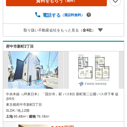
資料をもらう
（無料）
計画の立案から契約・お引渡しまで一貫してサポートいた
します。広告未掲載物件や最新情報も随時ご紹介可能。物
件ごとのメリット・注意点をまとめたレポートもご用意し
電話する
（通話料無料）
ております。当日のご見学手配や無料送迎にも柔軟に対
応。まずはお気軽にご相談ください。■電車でお越しのお客
取り扱い不動産会社をもっと見る（
全
4
社
）
様は、西武線「所沢駅」西口より徒歩5分■お車でお越しの
お客様は、提携駐車場がございますので弊社営業スタッフ
までお尋ねください。
府中市新町2丁目
中央本線（JR東日本） 「国分寺」駅 バス8分 新町第二公園 バス停下車 徒
歩6分
東京都府中市新町2丁目
3LDK / 地上2階
土地
95.48m
/
建物
76.18m
2
2