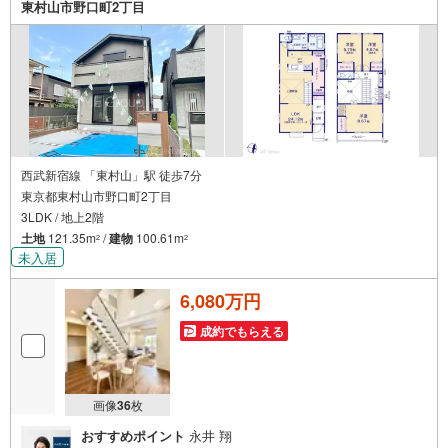
東村山市野口町2丁目
西武新宿線 「東村山」駅 徒歩7分
東京都東村山市野口町2丁目
3LDK / 地上2階
土地
121.35m
/
建物
100.61m
2
2
未入居
6,080万円
成約でもらえる
画像
36
枚
おすすめポイント
永井 翔