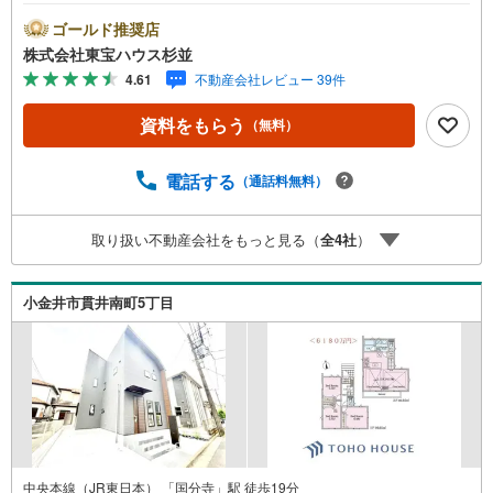
待ちしております。・ 未来を予測し人生設計から始まる
「未来カレンダー」のご提案。・ 未来に起こるであろうご
ゴールド推奨店
自宅リフォームをオンライン上でご提案「ミラカレクラ
株式会社東宝ハウス杉並
ブ」。・ 不動産売却時、ご自宅を綺麗にかつ瀟洒にさせる
4.61
不動産会社レビュー 39件
CG加工ホームステイジングサービス。・ 購入者様へ、税
理士による確定申告の無料セミナーをご招待いたします。
資料をもらう
（無料）
◆ご予約に際して◆日時のご希望をお伝えください。（も
ちろん当日でも対応可能です）事前に鍵等の手配や内覧
（居住中物件）の手配が必要な場合がございますのでご容
電話する
（通話料無料）
赦ください。事前にご連絡をいただけると、スムーズなご
案内が可能となりますのでお手数ですがご一報ください。
取り扱い不動産会社をもっと見る（
全
4
社
）
◆物件のご案内は◆弊社へのご来社、お客様宅へのお迎
え・最寄駅での待ち合わせ、物件周辺のコンビニ等でお待
ち合わせなど、ご希望をお伝えください。ご希望条件をお
小金井市貫井南町5丁目
伝え頂けましたら、ご見学希望物件以外の資料も用意して
参ります。もちろん他の物件も併せてご案内させていただ
きます。
中央本線（JR東日本） 「国分寺」駅 徒歩19分