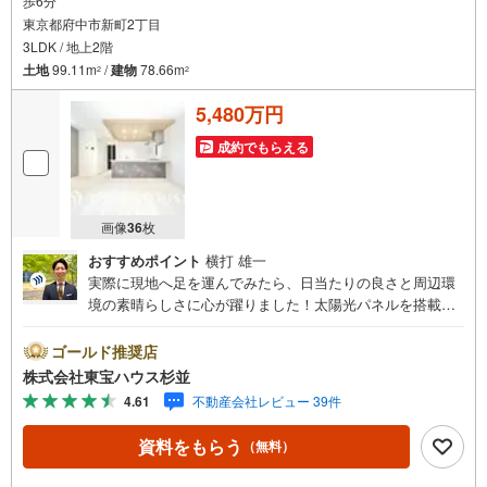
歩6分
東京都府中市新町2丁目
3LDK / 地上2階
土地
99.11m
/
建物
78.66m
2
2
5,480万円
成約でもらえる
画像
36
枚
おすすめポイント
横打 雄一
実際に現地へ足を運んでみたら、日当たりの良さと周辺環
境の素晴らしさに心が躍りました！太陽光パネルを搭載し
たエコな住まいで、学校や公園も驚くほど近いです。各所
に大型の収納が豊富にあり、住む人のことをトコトン考え
ゴールド推奨店
抜いた上質なお家だと肌で感じました。私たちが自信を持
株式会社東宝ハウス杉並
っておすすめするこの住まいで、新しい家族の思い出を刻
4.61
不動産会社レビュー 39件
みませんか？・未来を予測し人生設計から始まる「未来カ
レンダー」のご提案。・未来に起こるであろうご自宅リフ
資料をもらう
（無料）
ォームをオンライン上でご提案「ミラカレクラブ」。・不
動産売却時、ご自宅を綺麗にかつ瀟洒にさせるCG加工ホー