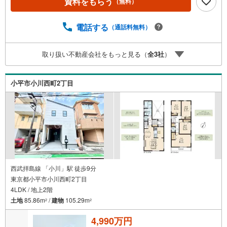
資料をもらう
（無料）
計画の立案から契約・お引渡しまで一貫してサポートいた
します。広告未掲載物件や最新情報も随時ご紹介可能。物
件ごとのメリット・注意点をまとめたレポートもご用意し
電話する
（通話料無料）
ております。当日のご見学手配や無料送迎にも柔軟に対
応。まずはお気軽にご相談ください。■電車でお越しのお客
取り扱い不動産会社をもっと見る（
全
3
社
）
様は、西武線「所沢駅」西口より徒歩5分■お車でお越しの
お客様は、提携駐車場がございますので弊社営業スタッフ
までお尋ねください。
小平市小川西町2丁目
西武拝島線 「小川」駅 徒歩9分
東京都小平市小川西町2丁目
4LDK / 地上2階
土地
85.86m
/
建物
105.29m
2
2
4,990万円