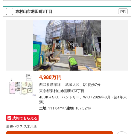
検
索
東村山市廻田町3丁目
PR
条
件
で
通
知
を
受
け
取
る
4,980万円
・
西武多摩湖線 「武蔵大和」駅 徒歩7分
条
東京都東村山市廻田町3丁目
件
4LDK＋SIC、パントリー、WIC / 2026年8月（築1年未
を
満）
マ
土地
111.04m
/
建物
107.32m
2
2
イ
成約でもらえる
ペ
藤和ハウス 久米川店
ー