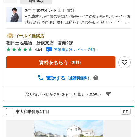
画像
36
枚
おすすめポイント
山下 貴洋
■ご成約7万件超の実績と信頼■～*この街が好きだから*～西
武線沿線の住まい探しは私たちにお任せください。*** 住
まい、安心のおとりつぎ ***地域密着を掲げ、東京・埼
玉・神奈川に展開。豊富な取引データと現場経験をもと
ゴールド推奨店
に、お客様一人ひとりに最適なご提案を行っています。
朝日土地建物 所沢支店 営業2課
「住宅ローンが不安」「自己資金が少ないけれど購入でき
4.84
不動産会社レビュー 26件
る？」「住み替えの進め方が分からない」など、購入・売
却に関するお悩みにも有資格スタッフが丁寧に対応。資金
資料をもらう
（無料）
計画の立案から契約・お引渡しまで一貫してサポートいた
します。広告未掲載物件や最新情報も随時ご紹介可能。物
件ごとのメリット・注意点をまとめたレポートもご用意し
電話する
（通話料無料）
ております。当日のご見学手配や無料送迎にも柔軟に対
応。まずはお気軽にご相談ください。■電車でお越しのお客
取り扱い不動産会社をもっと見る（
全
5
社
）
様は、西武線「所沢駅」西口より徒歩5分■お車でお越しの
お客様は、提携駐車場がございますので弊社営業スタッフ
までお尋ねください。
東大和市仲原4丁目
PR