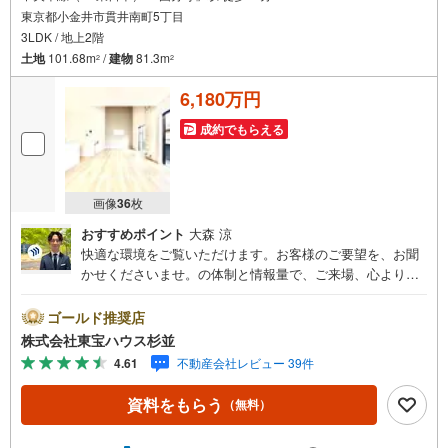
東京都小金井市貫井南町5丁目
3LDK / 地上2階
土地
101.68m
/
建物
81.3m
2
2
6,180万円
成約でもらえる
画像
36
枚
おすすめポイント
大森 涼
快適な環境をご覧いただけます。お客様のご要望を、お聞
かせくださいませ。の体制と情報量で、ご来場、心よりお
待ちしております。・ 未来を予測し人生設計から始まる
「未来カレンダー」のご提案。・ 未来に起こるであろうご
ゴールド推奨店
自宅リフォームをオンライン上でご提案「ミラカレクラ
株式会社東宝ハウス杉並
ブ」。・ 不動産売却時、ご自宅を綺麗にかつ瀟洒にさせる
4.61
不動産会社レビュー 39件
CG加工ホームステイジングサービス。・ 購入者様へ、税
理士による確定申告の無料セミナーをご招待いたします。
資料をもらう
（無料）
◆ご予約に際して◆日時のご希望をお伝えください。（も
ちろん当日でも対応可能です）事前に鍵等の手配や内覧