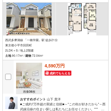
西武多摩湖線 「一橋学園」駅 徒歩21分
東京都小平市回田町
2LDK＋S / 地上2階建
土地
90.17m
/
建物
72.04m
2
2
4,590万円
成約でもらえる
画像
36
枚
おすすめポイント
山下 貴洋
■ご成約7万件超の実績と信頼■～*この街が好きだから*～西
武線沿線の住まい探しは私たちにお任せください。*** 住