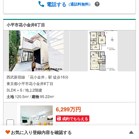
ムステイジングサービス。・購入者様へ、税理士による確
電話する
（通話料無料）
定申告の無料セミナーをご招待いたします。
小平市花小金井8丁目
西武新宿線 「花小金井」駅 徒歩16分
東京都小平市花小金井8丁目
3LDK＋S / 地上2階建
土地
120.5m
/
建物
95.22m
2
2
6,299万円
成約でもらえる
お気に入り登録内容を確認する