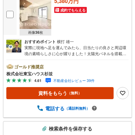
5,380万円
成約でもらえる
画像
36
枚
おすすめポイント
横打 雄一
実際に現地へ足を運んでみたら、日当たりの良さと周辺環
境の素晴らしさに心が躍りました！太陽光パネルを搭載し
たエコな住まいで、学校や公園も驚くほど近いです。各所
に大型の収納が豊富にあり、住む人のことをトコトン考え
ゴールド推奨店
抜いた上質なお家だと肌で感じました。私たちが自信を持
株式会社東宝ハウス杉並
っておすすめするこの住まいで、新しい家族の思い出を刻
4.61
不動産会社レビュー 39件
みませんか？・未来を予測し人生設計から始まる「未来カ
レンダー」のご提案。・未来に起こるであろうご自宅リフ
資料をもらう
（無料）
ォームをオンライン上でご提案「ミラカレクラブ」。・不
動産売却時、ご自宅を綺麗にかつ瀟洒にさせるCG加工ホー
ムステイジングサービス。・購入者様へ、税理士による確
電話する
（通話料無料）
定申告の無料セミナーをご招待いたします。
こ
検索条件を保存する
の