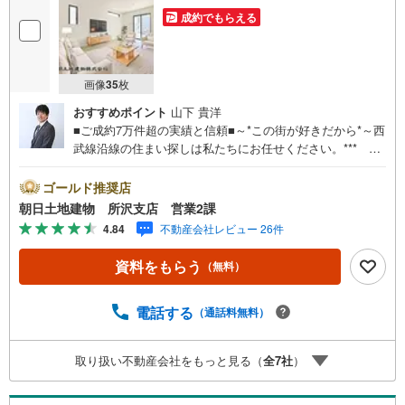
成約でもらえる
画像
35
枚
おすすめポイント
山下 貴洋
■ご成約7万件超の実績と信頼■～*この街が好きだから*～西
武線沿線の住まい探しは私たちにお任せください。*** 住
まい、安心のおとりつぎ ***地域密着を掲げ、東京・埼
玉・神奈川に展開。豊富な取引データと現場経験をもと
ゴールド推奨店
に、お客様一人ひとりに最適なご提案を行っています。
朝日土地建物 所沢支店 営業2課
「住宅ローンが不安」「自己資金が少ないけれど購入でき
4.84
不動産会社レビュー 26件
る？」「住み替えの進め方が分からない」など、購入・売
却に関するお悩みにも有資格スタッフが丁寧に対応。資金
資料をもらう
（無料）
計画の立案から契約・お引渡しまで一貫してサポートいた
します。広告未掲載物件や最新情報も随時ご紹介可能。物
件ごとのメリット・注意点をまとめたレポートもご用意し
電話する
（通話料無料）
ております。当日のご見学手配や無料送迎にも柔軟に対
応。まずはお気軽にご相談ください。■電車でお越しのお客
取り扱い不動産会社をもっと見る（
全
7
社
）
様は、西武線「所沢駅」西口より徒歩5分■お車でお越しの
お客様は、提携駐車場がございますので弊社営業スタッフ
までお尋ねください。