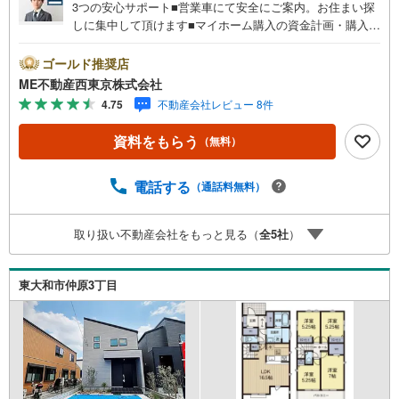
3つの安心サポート■営業車にて安全にご案内。お住まい探
しに集中して頂けます■マイホーム購入の資金計画・購入か
ら老後までの人生設計を実施、暮らしに安心を提案します■
どんなに信用のある建築会社でもご自分の目で確認するこ
ゴールド推奨店
とは重要ですよね。特殊機材を使用し物件状態を調査致し
ME不動産西東京株式会社
ますご来店特典■FP相談キャッシュフローの作成無料でで
4.75
不動産会社レビュー 8件
きます■未公開の物件情報をご紹介■弊社仲介にてご契約頂
くと1万円から最大10万円のご紹介料をお支払い！詳しくは
資料をもらう
（無料）
スタッフ迄 都内有数の1棟ビル大型店舗開店！■西武新宿線
『田無駅』徒歩3分の好立地！ それでもちょっとな？とい
う方はご自宅へ『無料送迎サービス』実施しております！■
電話する
（通話料無料）
チャイルドスペース、ベビーベッド、ミルク用浄水サーバ
ー、紙おむつ、アメニティ、大型個室ブース4部屋、各ブー
取り扱い不動産会社をもっと見る（
全
5
社
）
スモニター等完備しております！
東大和市仲原3丁目