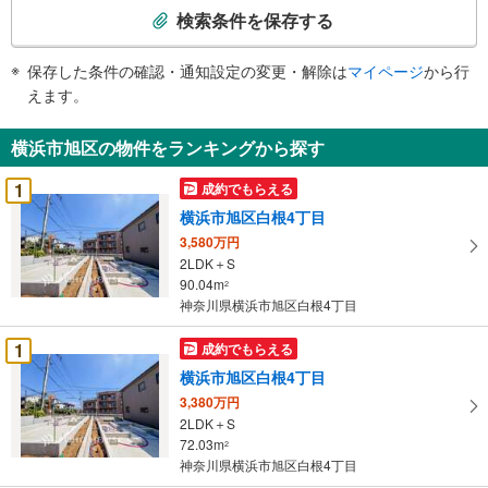
索
検索条件を保存する
条
件
保存した条件の確認・通知設定の変更・解除は
マイページ
から行
で
えます。
通
知
横浜市旭区の物件をランキングから探す
を
受
1
成約でもらえる
け
横浜市旭区白根4丁目
取
3,580万円
る
2LDK＋S
・
90.04m
2
条
神奈川県横浜市旭区白根4丁目
件
を
1
成約でもらえる
マ
横浜市旭区白根4丁目
イ
3,380万円
ペ
2LDK＋S
ー
72.03m
2
神奈川県横浜市旭区白根4丁目
ジ