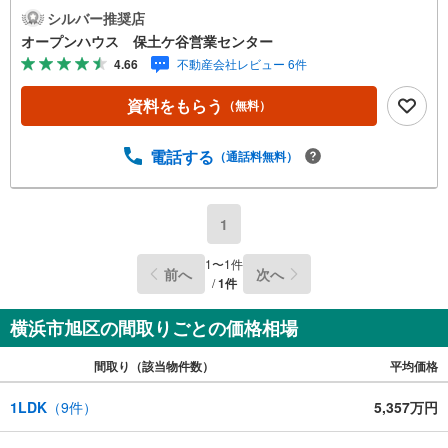
にご連絡ください！現地を見学される場合は「室内・現地
シルバー推奨店
を見学する（無料）」ボタンよりご希望の日時をご記入い
オープンハウス 保土ケ谷営業センター
ただけますとスムーズにご案内が可能です。◎現地のご案
4.66
不動産会社レビュー 6件
内について・平日や夜遅い時間帯もご案内が可能 ※定休日
を除く・経験豊富なスタッフが物件詳細を丁寧にご説明い
資料をもらう
（無料）
たします。・車でご自宅や最寄り駅等、ご指定の場所まで
送迎します。・チャイルドシートのご用意ございます。◎
個別FP相談会 無料物件のご紹介だけでなく住宅ローン・
電話する
（通話料無料）
資金のご相談、まずは家探しについて話を聞きたいという
方も大歓迎です！年間8000棟以上の限定物件を発表してい
るオープンハウスだから出会える物件が多数ございます。
1
ぜひお気軽にご連絡・ご相談ください！※限定物件:当社の
み、もしくは当社を含めた数社でのみご紹介可能なオープ
1
〜
1
件
前へ
次へ
ンハウス・ディベロップメントの物件
/
1
件
横浜市旭区の間取りごとの価格相場
間取り（該当物件数）
平均価格
1LDK
（
9
件）
5,357万円