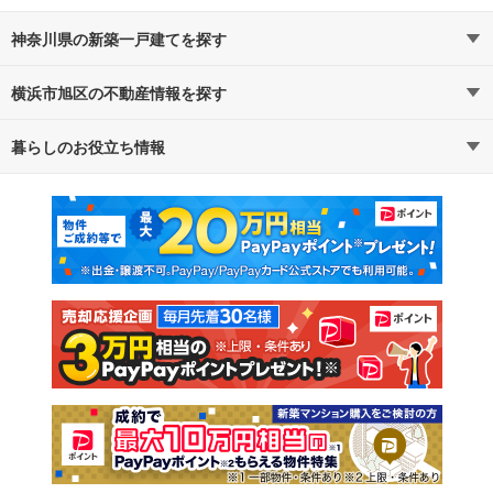
神奈川県の新築一戸建てを探す
横浜市旭区の不動産情報を探す
路線・駅から探す
地域から探す
暮らしのお役立ち情報
不動産・住宅
賃貸住宅
通勤・通学時間から探す
地図から探す
マンションカタログ
教えて！住まいの先生
新築マンション
中古マンション
新築一戸建て
中古一戸建て
注文住宅
土地
売却査定