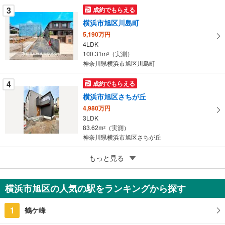
に
3
成約でもらえる
保
横浜市旭区川島町
存
す
5,190万円
4LDK
る
100.31m
（実測）
2
神奈川県横浜市旭区川島町
4
成約でもらえる
横浜市旭区さちが丘
4,980万円
3LDK
83.62m
（実測）
2
神奈川県横浜市旭区さちが丘
4
もっと見る
成約でもらえる
横浜市旭区川井本町
4,580万円
横浜市旭区の人気の駅をランキングから探す
3LDK
94.14m
（実測）
2
1
鶴ケ峰
神奈川県横浜市旭区川井本町