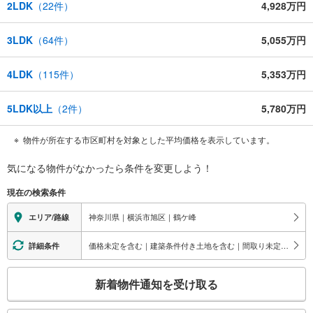
2LDK
（
22
件）
4,928万円
3LDK
（
64
件）
5,055万円
4LDK
（
115
件）
5,353万円
5LDK以上
（
2
件）
5,780万円
物件が所在する市区町村を対象とした平均価格を表示しています。
気になる物件がなかったら
条件を変更しよう！
現在の検索条件
神奈川県｜横浜市旭区｜鶴ケ峰
エリア/路線
価格未定を含む｜建築条件付き土地を含む｜間取り未定を含む
詳細条件
こ
新着物件通知を受け取る
の
検