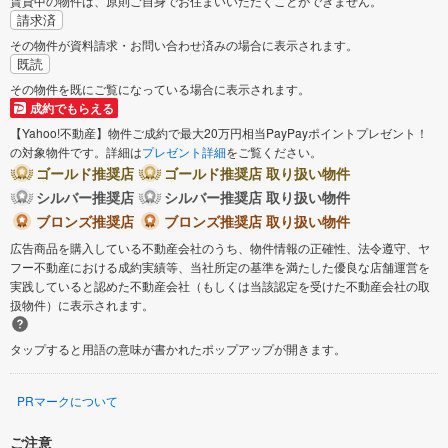
賃貸中の物件は、原則ご自身でお住まいいただくことができません。
請求済
その物件が資料請求・お問い合わせ済みの場合に表示されます。
既読
その物件を既にご覧になっている場合に表示されます。
成約でもらえる
【Yahoo!不動産】物件ご成約で最大20万円相当PayPayポイントプレゼント！
の対象物件です。詳細は
プレゼント詳細
をご覧ください。
ゴールド推奨店
ゴールド推奨店 取り扱い物件
シルバー推奨店
シルバー推奨店 取り扱い物件
ブロンズ推奨店
ブロンズ推奨店 取り扱い物件
広告商品を購入している不動産会社のうち、物件情報の正確性、法令遵守、ヤ
フー不動産における成約実績等、当社所定の基準を満たした優良な店舗運営を
実践していると認めた不動産会社（もしくは当該認定を受けた不動産会社の取
扱物件）に表示されます。
タップすると用語の意味が書かれたポップアップが開きます。
PRマークについて
ご注意