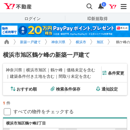
Yahoo!不動産
検索
通知
i
ログイン
ID新規取得
新築一戸建て
神奈川県
横浜市
旭区
鶴ケ峰の
横浜市旭区鶴ケ峰の新築一戸建て
神奈川県｜横浜市旭区｜鶴ケ峰｜価格未定を含む
条件変更
｜建築条件付き土地を含む｜間取り未定を含む
おすすめ順
検索条件保存
通知設定
1
件
すべての物件をチェックする
横浜市旭区鶴ケ峰2丁目