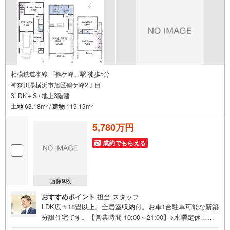
相模鉄道本線 「鶴ケ峰」駅 徒歩5分
神奈川県横浜市旭区鶴ケ峰2丁目
3LDK＋S / 地上3階建
土地
63.18m
/
建物
119.13m
2
2
5,780万円
成約でもらえる
画像
9
枚
おすすめポイント
担当 スタッフ
LDK広々18畳以上。全居室収納付。お車1台駐車可能な新築
分譲住宅です。【営業時間 10:00～21:00】※水曜定休上記
時間はお電話が繋がりやすくなっております。ぜひお気軽