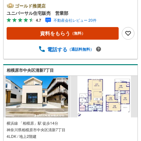
C 近隣生活便利施設多数 住環境良好【古淵駅徒歩2分！
ゴールド推奨店
店舗前駐車場完備！】弊社は1993年に相模原にて開業し、
ユニバーサル住宅販売 営業部
地元の相模原・町田を中心に数多くのお客様の住まい探し
4.7
不動産会社レビュー 20件
を支えてまいりました。「安心に・丁寧に・分かりやす
く」を心がけながら皆様のお役に立ちたいと思います。
資料をもらう
（無料）
【何でもご相談ください！】不動産のご相談もお気軽にご
連絡ください物件詳細のことはもちろん、売却相談、ロー
ン診断等何でもご相談くださいお客様のお力になります
電話する
（通話料無料）
【営業時間 9:00～20:00】上記時間はお電話が繋がりやす
くなっております人気物件には特に問い合わせが集中する
ため、お早めにご連絡ください。「室内・現地を見学す
相模原市中央区清新7丁目
る」ボタンよりご予約いただくとご見学がスムーズです
横浜線 「相模原」駅 徒歩14分
神奈川県相模原市中央区清新7丁目
4LDK / 地上2階建