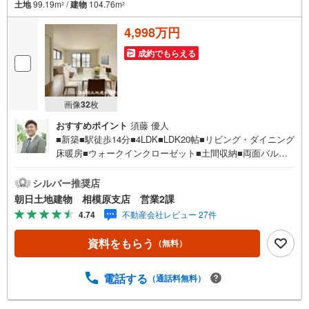
土地
99.19m
/
建物
104.76m
2
2
4,998万円
成約でもらえる
画像
32
枚
おすすめポイント
須藤 優人
■新築■駅徒歩14分■4LDK■LDK20帖■リビング・ダイニング
床暖房■ウォークインクローゼット■土間収納■両面バルコ
ニー■公園徒歩1分【営業時間 10:00～20:00】上記時間はお
電話が繋がりやすくなっております。人気物件には特に問
シルバー推奨店
い合わせが集中するため、お早めにお電話ください。「室
朝日土地建物 相模原支店 営業2課
内・現地を見学する」ボタンよりご予約いただくとご見学
4.74
不動産会社レビュー 27件
がスムーズです。【創業42周年の実績】弊社は1985年町田
にて開業し、東京・神奈川・埼玉エリアに13店舗展開して
資料をもらう
（無料）
おります。契約件数5万件を突破し、数多くの実績を積むこ
とによって、様々なご提案やアドバイスが出来るようにな
りました。私達はお客様に安心感をお持ち頂ける自信があ
電話する
（通話料無料）
ります。【とことん納得】当社では担当営業が物件情報を
紹介しておりますが、その後の物件のご説明、資金計画、