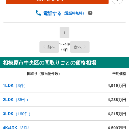
電話する
（通話料無料）
1
1
〜
4
件
前へ
次へ
/
4
件
相模原市中央区の間取りごとの価格相場
間取り（該当物件数）
平均価格
1LDK
（
3
件）
4,919万円
2LDK
（
35
件）
4,238万円
3LDK
（
160
件）
4,215万円
4K/4DK
（
3
件）
4,599万円