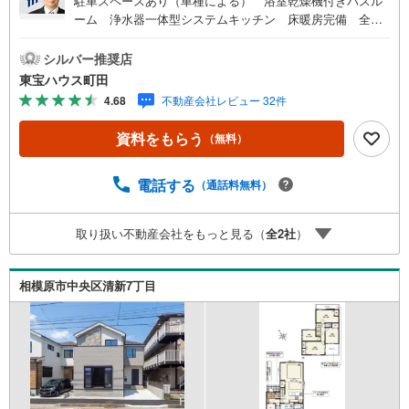
駐車スペースあり（車種による） 浴室乾燥機付きバスル
ーム 浄水器一体型システムキッチン 床暖房完備 全窓
ペアガラス リビングイン階段 都市ガス東宝ハウス町田
はまず、お客様一人一人を知り、理解することから始めま
シルバー推奨店
す。お客様のお話をきちんとお聞きし、しっかり話し合う
東宝ハウス町田
「心」のコミュニケーションが大切になります。だからこ
4.68
不動産会社レビュー 32件
そ、それぞれのお客様にベストな「住まい」をご提案をす
ることができるのです。インターネット予約で当日見学が
資料をもらう
（無料）
可能！（1）［室内・現地を見学する］をクリック（2）本
日～4日以内をご希望の方は「ご要望・ご質問欄」に希望日
時をご記入ください！【主要不動産流通各社の2025年度中
電話する
（通話料無料）
間期の売買仲介実績において、全国第9位の売買仲介実績で
す】※住宅新報よりたくさんのお客様からのお言葉に感謝し
取り扱い不動産会社をもっと見る（
全
2
社
）
てこれからも楽しく素敵なお家探しをお約束します。お家
探しを始めてみようと思われたらまずは、お気軽に東宝ハ
ウス町田に相談してみませんか？スタッフ一同お客様のお
相模原市中央区清新7丁目
問合せをお待ちしております。