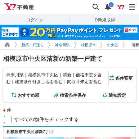
Yahoo!不動産
検索
通知
i
ログイン
ID新規取得
新築一戸建て
神奈川県
相模原市
中央区
清新
相模原市中央区清新の新築一戸建て
神奈川県｜相模原市中央区｜清新｜価格未定を含
条件変更
む｜建築条件付き土地を含む｜間取り未定を含む
おすすめ順
検索条件保存
通知設定
4
件
すべての物件をチェックする
相模原市中央区清新7丁目