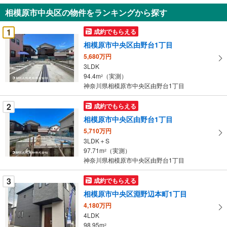
知
相模原市中央区の物件をランキングから探す
を
受
1
成約でもらえる
け
相模原市中央区由野台1丁目
取
5,680万円
る
3LDK
・
94.4m
（実測）
2
条
神奈川県相模原市中央区由野台1丁目
件
を
2
成約でもらえる
マ
相模原市中央区由野台1丁目
イ
5,710万円
ペ
3LDK＋S
ー
97.71m
（実測）
2
神奈川県相模原市中央区由野台1丁目
ジ
に
3
成約でもらえる
保
相模原市中央区淵野辺本町1丁目
存
す
4,180万円
4LDK
る
98.95m
2