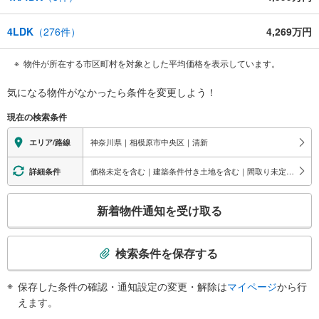
4LDK
（
276
件）
4,269万円
物件が所在する市区町村を対象とした平均価格を表示しています。
気になる物件がなかったら
条件を変更しよう！
現在の検索条件
神奈川県｜相模原市中央区｜清新
エリア/路線
価格未定を含む｜建築条件付き土地を含む｜間取り未定を含む
詳細条件
こ
新着物件通知を受け取る
の
検
索
検索条件を保存する
条
件
保存した条件の確認・通知設定の変更・解除は
マイページ
から行
で
えます。
通