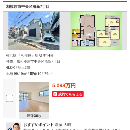
税金相談などについては、上司である担当課長も同席でご
相模原市中央区清新7丁目
説明させていただきます。
横浜線 「相模原」駅 徒歩14分
神奈川県相模原市中央区清新7丁目
4LDK / 地上2階
土地
99.19m
/
建物
104.76m
2
2
5,098万円
成約でもらえる
画像
36
枚
おすすめポイント
齋藤 大輔