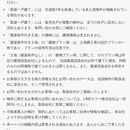
ださい。
「新築一戸建て」には、完成後1年を経過している未入居物件が掲載されてい
る場合があります。
「新築一戸建て」には、販売住戸が複数の物件は、全ての住戸に該当しない
項目もあります。各問い合わせ先にご確認ください。
「建築条件付き土地」の価格には、建物価格は含まれません。
「建築条件付き土地」の「建物プラン例」は、土地購入者の設計プランの一
例であり、プランの採用可否は任意です。
「土地（建築条件なし）」の「建物プラン例」に関して、そのプラン例は特
定の建築請負会社によるもので、 当該建築請負会社以外で建てた場合、同様
のものが同価格で建てられるとは限りません。また、建築請負会社を特定す
るものではありません。
お客様が入力する個人情報を含むお問い合わせデータは、当該物件の取扱会
社に送信され、そこで管理されます。
お問い合わせをされたお客様へは、取扱会社がご連絡いたします。
物件に関するお客様のお問い合わせについては、LINEヤフー株式会社は一切
関与いたしません。取扱会社に直接ご確認ください。
不動産購入の検討、契約にあたってはお客様ご自身が情報を確認し、各会社
より十分な説明を受け判断してください。
本ページの掲載内容は変更される場合があります。あらかじめご了承くださ
い。