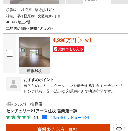
横浜線 「相模原」駅 徒歩14分
神奈川県相模原市中央区清新7丁目
4LDK / 地上2階
土地
99.19m
/
建物
104.76m
2
2
4,998万円
NEW
成約でもらえる
画像
20
枚
おすすめポイント
家族とのコミュニケーションを優先する対面キッチンとリ
ビング階段。足下温かな床暖房付きで快適空間です。
シルバー推奨店
センチュリー21アース住販 営業第一課
4.8
不動産会社レビュー 10件
資料をもらう
（無料）