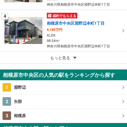
神奈川県相模原市中央区淵野辺本町1丁目
4
成約でもらえる
相模原市中央区淵野辺本町1丁目
4,180万円
4LDK
98.54m
2
神奈川県相模原市中央区淵野辺本町1丁目
5
もっと見る
成約でもらえる
相模原市中央区上矢部3丁目
3,580万円
相模原市中央区の人気の駅をランキングから探す
3LDK
87.48m
（登記）
2
1
淵野辺
神奈川県相模原市中央区上矢部3丁目
2
矢部
3
相模原