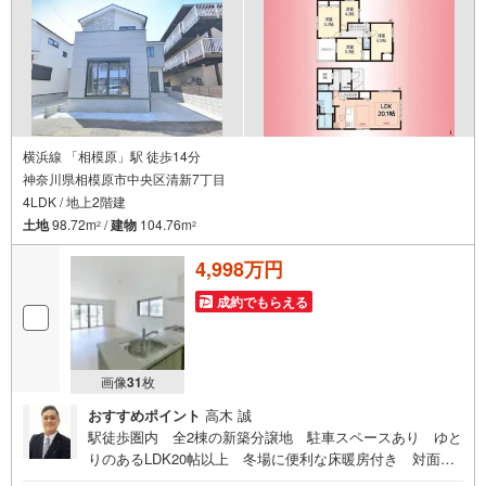
横浜線 「相模原」駅 徒歩14分
神奈川県相模原市中央区清新7丁目
4LDK / 地上2階建
土地
98.72m
/
建物
104.76m
2
2
4,998万円
成約でもらえる
画像
31
枚
おすすめポイント
高木 誠
駅徒歩圏内 全2棟の新築分譲地 駐車スペースあり ゆと
りのあるLDK20帖以上 冬場に便利な床暖房付き 対面キ
ッチン 食洗器 浴室乾燥機 各室収納 家族で使えるWI