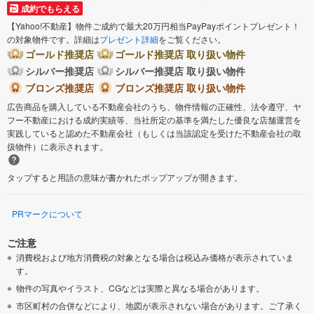
成約でもらえる
【Yahoo!不動産】物件ご成約で最大20万円相当PayPayポイントプレゼント！
の対象物件です。詳細は
プレゼント詳細
をご覧ください。
ゴールド推奨店
ゴールド推奨店 取り扱い物件
シルバー推奨店
シルバー推奨店 取り扱い物件
ブロンズ推奨店
ブロンズ推奨店 取り扱い物件
広告商品を購入している不動産会社のうち、物件情報の正確性、法令遵守、ヤ
フー不動産における成約実績等、当社所定の基準を満たした優良な店舗運営を
実践していると認めた不動産会社（もしくは当該認定を受けた不動産会社の取
扱物件）に表示されます。
タップすると用語の意味が書かれたポップアップが開きます。
PRマークについて
ご注意
消費税および地方消費税の対象となる場合は税込み価格が表示されていま
す。
物件の写真やイラスト、CGなどは実際と異なる場合があります。
市区町村の合併などにより、地図が表示されない場合があります。ご了承く