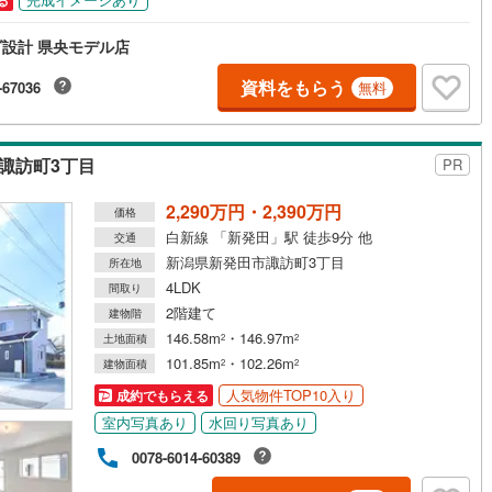
る
設計 県央モデル店
資料をもらう
-67036
無料
諏訪町3丁目
PR
2,290万円・2,390万円
価格
白新線 「新発田」駅 徒歩9分 他
交通
新潟県新発田市諏訪町3丁目
所在地
4LDK
間取り
2階建て
建物階
146.58m
・146.97m
土地面積
2
2
101.85m
・102.26m
建物面積
2
2
人気物件TOP10入り
成約でもらえる
室内写真あり
水回り写真あり
0078-6014-60389