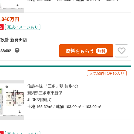
,840万円
完成イメージあり
る
設計 新発田店
資料をもらう
-68402
無料
人気物件TOP10入り
信越本線 「三条」駅 徒歩5分
新潟県三条市東新保
4LDK/2階建て
土地
165.32m
/
建物
103.09m
・103.92m
2
2
2
完成イメージあり