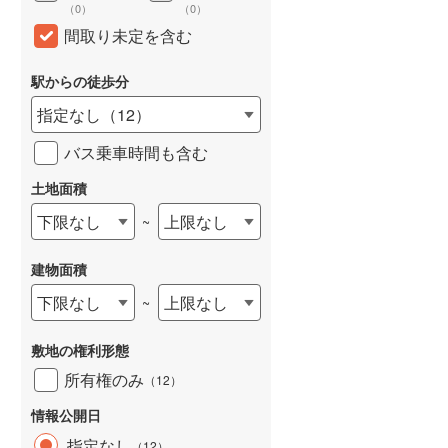
（
0
）
（
0
）
間取り未定を含む
駅からの徒歩分
指定なし
（
12
）
バス乗車時間も含む
土地面積
下限なし
上限なし
~
建物面積
下限なし
上限なし
~
敷地の権利形態
所有権のみ
（
12
）
情報公開日
指定なし
（
12
）