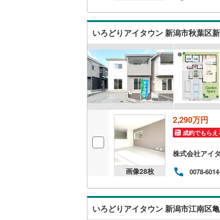
二世帯向
サービス
いろどりアイタウン 新潟市秋葉区新
キッチン
独立型キ
浴室
浴室乾燥
2,290万円
成約でもらえ
バルコニー、
株式会社アイダ
ウッドデ
画像
28
枚
0078-6014
収納
ウォーク
いろどりアイタウン 新潟市江南区亀
（
12
）