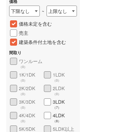
価格
下限なし
上限なし
~
価格未定を含む
売主
建築条件付土地を含む
間取り
ワンルーム
（
0
）
詳しく見る
1K/1DK
1LDK
（
0
）
（
0
）
2K/2DK
2LDK
（
0
）
（
0
）
3K/3DK
3LDK
（
0
）
（
7
）
4K/4DK
4LDK
（
0
）
（
8
）
5K/5DK
5LDK以上