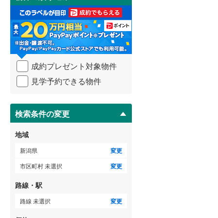
け
3階建て以上
（
0
）
取
る
・
条
件
を
成約プレゼント対象物件
マ
イ
見学予約できる物件
ペ
ー
ジ
に
検索条件の変更
保
存
地域
す
る
新潟県
変更
市区町村 未選択
変更
路線・駅
路線 未選択
変更