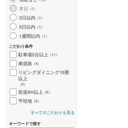
本日
（
0
）
3日以内
（
1
）
5日以内
（
1
）
1週間以内
（
1
）
こだわり条件
駐車場2台以上
（
11
）
南道路
（
4
）
リビングダイニング15畳
以上
（
5
）
前道6m以上
（
9
）
平坦地
（
6
）
すべてのこだわりを見る
キーワードで探す