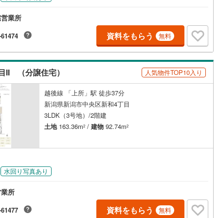
宅営業所
資料をもらう
-61474
無料
II （分譲住宅）
人気物件TOP10入り
越後線 「上所」駅 徒歩37分
新潟県新潟市中央区新和4丁目
3LDK（3号地）/2階建
土地
163.36m
/
建物
92.74m
2
2
水回り写真あり
営業所
資料をもらう
-61477
無料