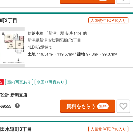
け
（
0
）
平屋・1階建て
（
0
）
ルーム（納戸）
（
0
）
町3丁目
人気物件TOP10入り
信越本線 「新津」駅 徒歩14分 他
新潟県新潟市秋葉区新町3丁目
ッチン
（
0
）
対面キッチン
（
9
）
4LDK/2階建て
土地
119.51m
・119.57m
/
建物
97.3m
・99.37m
2
2
2
2
機あり
（
8
）
室内写真あり
水回り写真あり
る
庭
設計 新潟支店
ッキあり
（
0
）
資料をもらう
-69555
無料
インクローゼット
床下収納
（
5
）
田水道町3丁目
人気物件TOP10入り