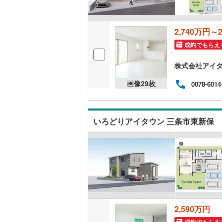
2,740万円～2
成約でもらえ
株式会社アイダ
画像
29
枚
0078-6014
いろどりアイタウン 三条市東新保
2,590万円