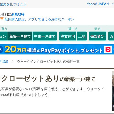
Yahoo! JAPAN
援先を見つけよう
と便利に
新規取得
初回購入限定、アプリで使えるお得なクーポン
検索条件を保存しました
買う
建てる
売る
磐越西線
(
1
)
ョン
新築一戸建て
中古一戸建て
注文住宅
土地
売却査定
カ
この検索条件の新着物件通知は、
マイページ
から設定できます。
羽越本線
(
1
)
0
）
オール電化
（
1
）
東区
(
2
)
岩手
宮城
秋田
山形
5
)
飯山線
(
0
)
台以上
（
11
）
ビルトインガレージ
（
0
）
)
秋葉区
(
1
)
新潟県、価格未定を含む、建築条件付き土地を含む、間
神奈川
埼玉
千葉
茨城
大糸線（JR西日本）
(
0
)
新潟県
ウォークインクローゼットありの物件一覧
タ付インターホン
防犯カメラ
（
0
）
西蒲区
(
0
)
取り未定を含む、ウォークインクローゼット
（JR東日本）
(
0
)
北陸新幹線（JR西日本）
(
0
)
長野
富山
石川
福井
ンクローゼットあり
)
三条市
(
1
)
の新築一戸建て
建ち方、日当たり
道北しなの線
(
0
)
えちごトキめき鉄道妙高はねうまラ
閉じる
閉じる
お気に入りリストを見る
お気に入りリストを見る
閉じる
閉じる
(
1
)
小千谷市
(
0
)
岐阜
静岡
三重
納家具が必要ないので部屋を広く使うことができます。ウォークイ
イン
(
0
)
以上
（
9
）
角地
（
0
）
hoo!不動産で見つけましょう。
検索条件を保存する
(
0
)
見附市
(
0
)
とやま鉄道
(
0
)
えちごトキめき鉄道日本海ひすいラ
兵庫
京都
滋賀
奈良
6
）
イン
(
0
)
マイページ
糸魚川市
(
0
)