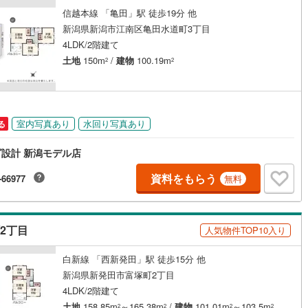
信越本線 「亀田」駅 徒歩19分 他
新潟県新潟市江南区亀田水道町3丁目
契約、入居関連など
4LDK/2階建て
能
（
9
）
土地
150m
/
建物
100.19m
2
2
応
ン内見(相談)可
（
0
）
IT重説可
（
0
）
室内写真あり
水回り写真あり
る
設計 新潟モデル店
ン対応とは？
資料をもらう
-66977
無料
2丁目
人気物件TOP10入り
白新線 「西新発田」駅 徒歩15分 他
新潟県新発田市富塚町2丁目
4LDK/2階建て
土地
158.85m
～165.38m
/
建物
101.01m
～103.5m
2
2
2
2