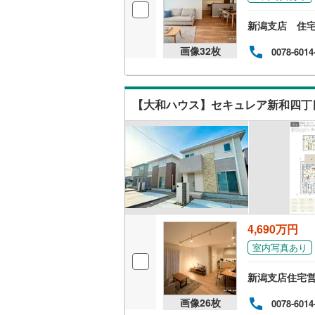
新潟支店 住
画像
32
枚
0078-6014
【大和ハウス】セキュレア新和四丁目
4,690万円
室内写真あり
新潟支店住宅
画像
26
枚
0078-6014