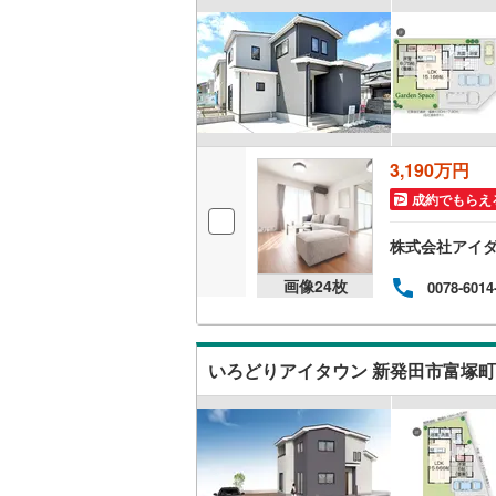
販売、価格、
即入居可
オンライン対
3,190万円
オンライ
成約でもらえ
株式会社アイダ
オンライ
画像
24
枚
0078-6014
いろどりアイタウン 新発田市富塚町