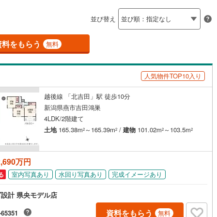
島根
岡山
広島
山口
)
上越市
(
0
)
並び替え
ダイニング15畳以上
)
魚沼市
(
0
)
香川
愛媛
高知
保存した条件を見る
)
北蒲原郡聖籠町
(
0
)
資料をもらう
無料
佐賀
長崎
熊本
大分
施工・品質・工法関連
田上町
(
0
)
東蒲原郡阿賀町
(
0
)
人気物件TOP10入り
震、制震構造
設計住宅性能評価付き
湯沢町
(
0
)
中魚沼郡津南町
(
0
)
（
7
）
川村
(
0
)
岩船郡粟島浦村
(
0
)
越後線 「北吉田」駅 徒歩10分
この条件で検索する
この条件で検索する
この条件で検索する
この条件で検索する
この条件で検索する
この条件で検索する
市区町村以下を選択
市区町村を選択す
駅を選択する
新潟県燕市吉田鴻巣
住宅
（
7
）
大規模（総区画数50戸以上）
4LDK/2階建て
（
0
）
土地
165.38m
～165.39m
/
建物
101.02m
～103.5m
2
2
2
2
,690万円
駅が始発駅
（
0
）
海まで2km以内
（
0
）
室内写真あり
水回り写真あり
完成イメージあり
る
全体
設計 県央モデル店
（
0
）
バリアフリー住宅
（
0
）
資料をもらう
-65351
無料