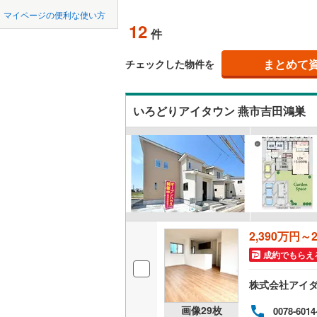
中国
LD
鳥取
五泉市
(
0
マイページの便利な使い方
12
リビング
件
佐渡市
(
0
四国
徳島
（
5
）
胎内市
(
0
まとめて
チェックした物件を
九州・沖縄
福岡
構造・規模・
南蒲原郡
いろどりアイタウン 燕市吉田鴻巣
耐震、免
南魚沼郡
（
7
）
岩船郡関
0
0
0
0
0
0
該当物件
該当物件
該当物件
該当物件
該当物件
該当物件
件
件
件
件
件
件
長期優良
立地
2,390万円～2
最寄りの
成約でもらえ
間取り、居室
株式会社アイダ
吹き抜け
画像
29
枚
0078-6014