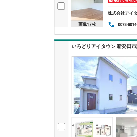
成約でもらえ
株式会社アイダ
画像
17
枚
0078-6014
いろどりアイタウン 新発田市