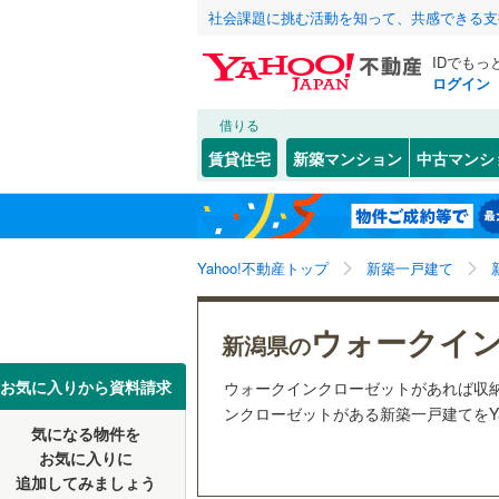
社会課題に挑む活動を知って、共感できる支
IDでもっ
ログイン
借りる
北海道
JR
北海道
上越線
(
0
)
こだわり条件
設備
賃貸住宅
新築マンション
中古マンシ
米坂線
(
0
)
床暖房
（
新潟市
北区
(
0
)
東北
青森
信越本線
(
駐車場2
江南区
(
1
関東
東京
弥彦線
(
0
)
Yahoo!不動産トップ
新築一戸建て
ＴＶモニ
西区
(
0
)
（
10
）
北陸新幹線
信越・北陸
新潟
ウォークイ
新潟県のそのほ
長岡市
(
0
新潟県の
配置、向き、
かの地域
私鉄・その他
しなの鉄
新発田市
東海
愛知
お気に入りから資料請求
ウォークインクローゼットがあれば収
前道6m
ンクローゼットがある新築一戸建てをYa
十日町市
気になる物件を
あいの風
近畿
大阪
平坦地
（
お気に入りに
燕市
(
1
)
追加してみましょう