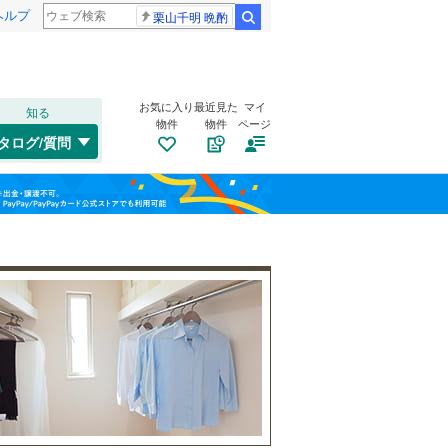
ヘルプ
栗山千明 晩酌
検索
お気に入り
最近見た
マイ
知る
物件
物件
ページ
只見線
(
0
)
タログ/質問
白新線
(
4
)
トイレ２か所
（
11
）
中央区
(
5
)
福島
越後線
(
9
)
太陽光発電システム
（
2
）
南区
(
0
)
栃木
群馬
山梨
上越新幹線
(
3
)
柏崎市
(
0
)
北越急行ほくほく線
(
0
)
加茂市
(
0
)
南道路
（
4
）
村上市
(
0
)
和歌山
妙高市
(
0
)