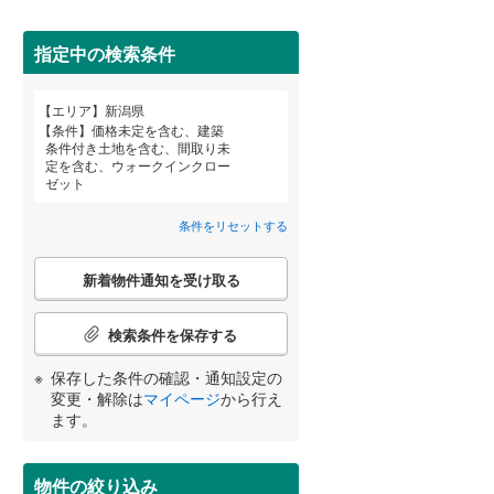
阿賀野市
(
0
)
南魚沼市
(
0
)
指定中の検索条件
西蒲原郡弥彦村
(
0
)
エリア
新潟県
宮崎
鹿児島
沖縄
条件
価格未定を含む、建築
三島郡出雲崎町
(
0
)
条件付き土地を含む、間取り未
定を含む、ウォークインクロー
住宅性能評価付き
（
7
）
刈羽郡刈羽村
(
0
)
ゼット
条件をリセットする
する
る
条件をリセットする
条件をリセットする
条件をリセットする
条件をリセットする
条件をリセットする
条件をリセットする
こ
新着物件通知を受け取る
の
検
索
検索条件を保存する
条
件
小学校まで1km以内
（
3
）
保存した条件の確認・通知設定の
で
変更・解除は
マイページ
から行え
通
ます。
知
を
間取り変更可能
（
0
）
受
物件の絞り込み