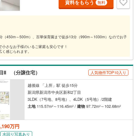
資料をもらう
無料
（450m～500m）、百華保育園まで徒歩13分（990m～1030m）なのでお子
ので小さなお子様のいるご家庭も安心です！
広く感じられます。
II （分譲住宅）
人気物件TOP10入り
越後線 「上所」駅 徒歩15分
新潟県新潟市中央区新和2丁目
3LDK（7号地、8号地）、4LDK（5号地）/2階建
土地
115.57m
～116.45m
/
建物
97.72m
～102.68m
2
2
2
2
,190万円
水回り写真あり