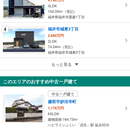
4,790万円
に
3LDK
保
104.33m
（登記）
2
存
福井県福井市栗森1丁目
す
る
4
福井市城東3丁目
2,680万円
2LDK
74.04m
（登記）
2
福井県福井市城東3丁目
5
福井市文京3丁目
もっと見る
2,980万円
3LDK
このエリアのおすすめ中古一戸建て
89.54m
2
福井県福井市文京3丁目
中古一戸建て
越前市妙法寺町
1,178万円
6SLDK
建物面積 164.73m
2
ハピラインふくい 「武生」駅 徒歩33分