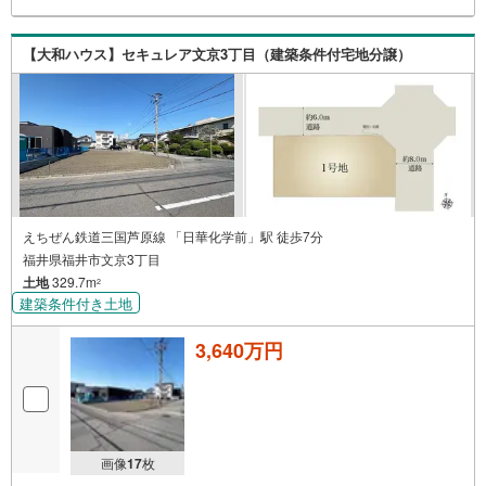
【大和ハウス】セキュレア文京3丁目（建築条件付宅地分譲）
えちぜん鉄道三国芦原線 「日華化学前」駅 徒歩7分
福井県福井市文京3丁目
土地
329.7m
2
建築条件付き土地
3,640万円
画像
17
枚