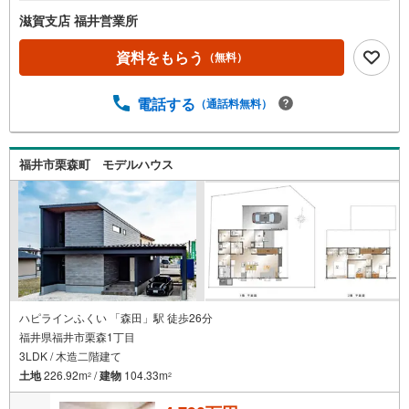
滋賀支店 福井営業所
資料をもらう
（無料）
電話する
（通話料無料）
福井市栗森町 モデルハウス
ハピラインふくい 「森田」駅 徒歩26分
福井県福井市栗森1丁目
3LDK / 木造二階建て
土地
226.92m
/
建物
104.33m
2
2