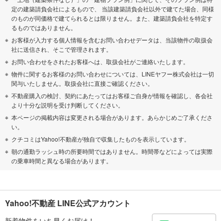
定の建築請負会社によるもので、 当該建築請負会社以外で建てた場合、同様
のものが同価格で建てられるとは限りません。また、建築請負会社を特定す
るものではありません。
お客様が入力する個人情報を含むお問い合わせデータは、当該物件の取扱会
社に送信され、そこで管理されます。
お問い合わせをされたお客様へは、取扱会社がご連絡いたします。
物件に関するお客様のお問い合わせについては、LINEヤフー株式会社は一切
関与いたしません。取扱会社に直接ご確認ください。
不動産購入の検討、契約にあたってはお客様ご自身が情報を確認し、各会社
より十分な説明を受け判断してください。
本ページの掲載内容は変更される場合があります。あらかじめご了承くださ
い。
クチコミはYahoo!不動産が独自で収集したものを表示しています。
朝の通勤ラッシュ時の所要時間ではありません。時間帯などによっては実際
の乗車時間と異なる場合があります。
Yahoo!不動産 LINE公式アカウント
新着物件をいち早くお届け！