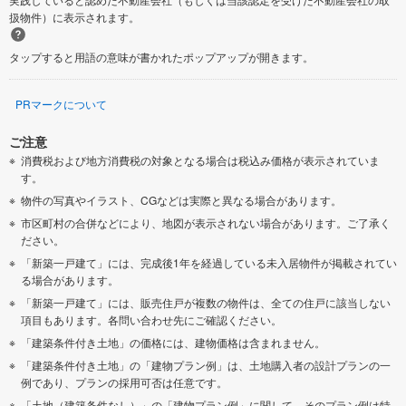
扱物件）に表示されます。
タップすると用語の意味が書かれたポップアップが開きます。
PRマークについて
ご注意
消費税および地方消費税の対象となる場合は税込み価格が表示されていま
す。
物件の写真やイラスト、CGなどは実際と異なる場合があります。
市区町村の合併などにより、地図が表示されない場合があります。ご了承く
ださい。
「新築一戸建て」には、完成後1年を経過している未入居物件が掲載されてい
る場合があります。
「新築一戸建て」には、販売住戸が複数の物件は、全ての住戸に該当しない
項目もあります。各問い合わせ先にご確認ください。
「建築条件付き土地」の価格には、建物価格は含まれません。
「建築条件付き土地」の「建物プラン例」は、土地購入者の設計プランの一
例であり、プランの採用可否は任意です。
「土地（建築条件なし）」の「建物プラン例」に関して、そのプラン例は特