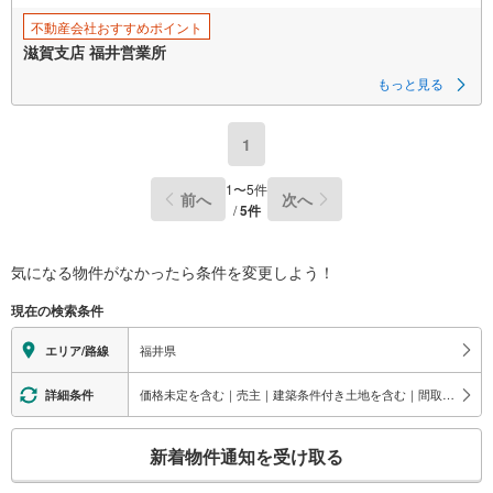
不動産会社おすすめポイント
滋賀支店 福井営業所
もっと見る
1
1
〜
5
件
前へ
次へ
/
5
件
気になる物件がなかったら
条件を変更しよう！
現在の検索条件
福井県
エリア/路線
価格未定を含む｜売主｜建築条件付き土地を含む｜間取り未定を含む
詳細条件
こ
新着物件通知を受け取る
の
検