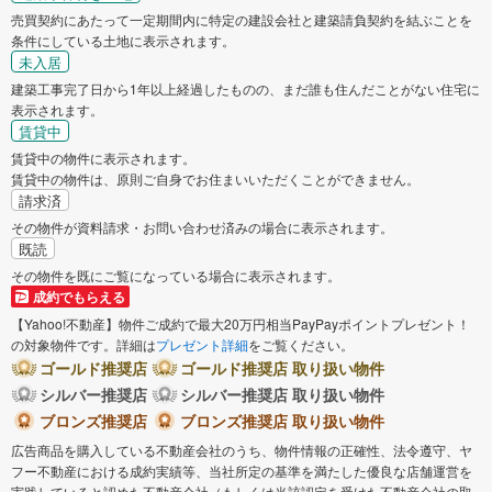
売買契約にあたって一定期間内に特定の建設会社と建築請負契約を結ぶことを
条件にしている土地に表示されます。
未入居
建築工事完了日から1年以上経過したものの、まだ誰も住んだことがない住宅に
表示されます。
賃貸中
賃貸中の物件に表示されます。
賃貸中の物件は、原則ご自身でお住まいいただくことができません。
請求済
その物件が資料請求・お問い合わせ済みの場合に表示されます。
既読
その物件を既にご覧になっている場合に表示されます。
成約でもらえる
【Yahoo!不動産】物件ご成約で最大20万円相当PayPayポイントプレゼント！
の対象物件です。詳細は
プレゼント詳細
をご覧ください。
ゴールド推奨店
ゴールド推奨店 取り扱い物件
シルバー推奨店
シルバー推奨店 取り扱い物件
ブロンズ推奨店
ブロンズ推奨店 取り扱い物件
広告商品を購入している不動産会社のうち、物件情報の正確性、法令遵守、ヤ
フー不動産における成約実績等、当社所定の基準を満たした優良な店舗運営を
実践していると認めた不動産会社（もしくは当該認定を受けた不動産会社の取