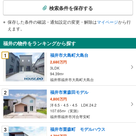
索
検索条件を保存する
条
件
保存した条件の確認・通知設定の変更・解除は
マイページ
から行
で
えます。
通
知
福井の物件をランキングから探す
を
受
1
福井市大島町大島台
け
2,680万円
取
3LDK
る
94.39m
2
・
福井県福井市大島町大島台
条
2
福井市東森田モデル
件
を
4,800万円
洋 6.5・4.5・4.5 LDK 24.2
マ
107.65m
（実測）
2
イ
福井県福井市河合寄安町
ペ
ー
3
福井市栗森町 モデルハウス
ジ