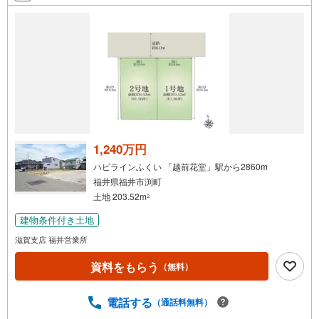
1,240万円
ハピラインふくい 「越前花堂」駅から2860m
福井県福井市渕町
土地 203.52m
2
建物条件付き土地
滋賀支店 福井営業所
資料をもらう
（無料）
電話する
（通話料無料）