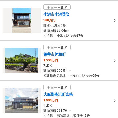
中古一戸建て
小浜市小浜香取
380万円
間取り:図面参照
建物面積 35.04m
2
小浜線 「小浜」駅 徒歩17分
中古一戸建て
福井市片粕町
1,500万円
7LDK
建物面積 205.51m
2
福井鉄道福武線 「ベル前」駅 徒歩65分
中古一戸建て
大飯郡高浜町宮崎
1,980万円
4LDK
建物面積 268.76m
2
小浜線 「若狭高浜」駅 徒歩13分