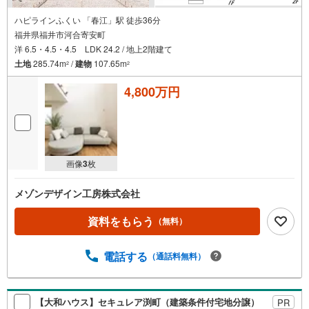
ハピラインふくい 「春江」駅 徒歩36分
福井県福井市河合寄安町
洋 6.5・4.5・4.5 LDK 24.2 / 地上2階建て
土地
285.74m
/
建物
107.65m
2
2
4,800万円
画像
3
枚
メゾンデザイン工房株式会社
資料をもらう
（無料）
電話する
（通話料無料）
【大和ハウス】セキュレア渕町（建築条件付宅地分譲）
PR