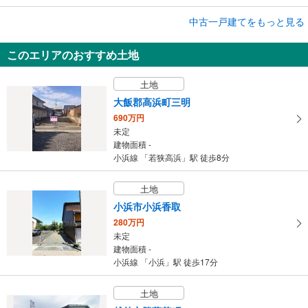
中古一戸建てをもっと見る
中古一戸建て
丹生郡越前町大樟
このエリアのおすすめ土地
555万円
4LDK
土地
建物面積 152.58m
2
北陸新幹線 「越前たけふ」駅から29300m
大飯郡高浜町三明
690万円
未定
建物面積 -
小浜線 「若狭高浜」駅 徒歩8分
土地
小浜市小浜香取
280万円
未定
建物面積 -
小浜線 「小浜」駅 徒歩17分
土地