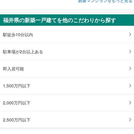
新築マンションをもっと見る
新築マンション
ポレスター福井駅東ブライティア
3,790万円
福井県の新築一戸建てを他のこだわりから探す
2LDK
福井県福井市日之出2丁目404-1番（地番）
駅徒歩10分以内
駐車場が2台以上ある
即入居可能
1,500万円以下
2,000万円以下
2,500万円以下