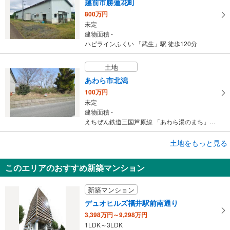
越前市勝蓮花町
800万円
未定
建物面積 -
ハピラインふくい 「武生」駅 徒歩120分
土地
あわら市北潟
100万円
未定
建物面積 -
えちぜん鉄道三国芦原線 「あわら湯のまち」駅から3000m
土地をもっと見る
土地
あわら市北潟
このエリアのおすすめ新築マンション
180万円
未定
新築マンション
建物面積 -
えちぜん鉄道三国芦原線 「あわら湯のまち」駅から3100m
デュオヒルズ福井駅前南通り
3,398万円～9,298万円
1LDK～3LDK