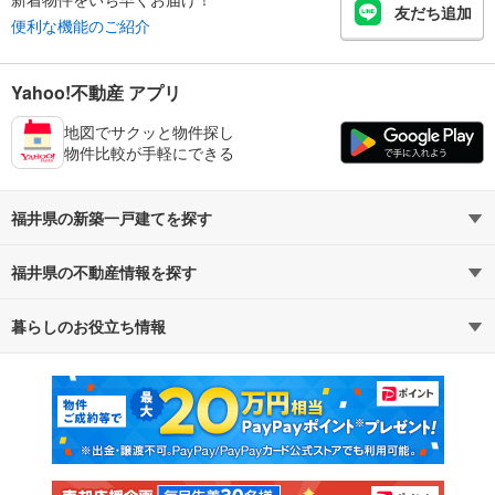
友だち追加
便利な機能のご紹介
Yahoo!不動産 アプリ
地図でサクッと物件探し
物件比較が手軽にできる
福井県の新築一戸建てを探す
福井県の不動産情報を探す
路線・駅から探す
地域から探す
暮らしのお役立ち情報
不動産・住宅
賃貸住宅
通勤・通学時間から探す
地図から探す
マンションカタログ
教えて！住まいの先生
新築マンション
中古マンション
新築一戸建て
中古一戸建て