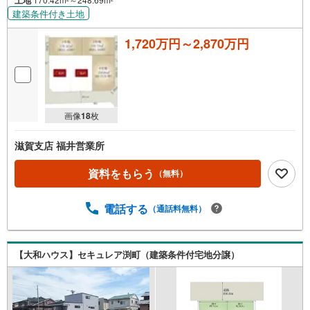
建築条件付き土地
1,720万円～2,870万円
画像
18
枚
滋賀支店 福井営業所
資料をもらう
（無料）
電話する
（通話料無料）
【大和ハウス】セキュレア渕町（建築条件付宅地分譲）