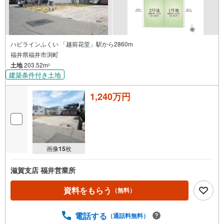
ハピラインふくい 「越前花堂」駅から2860m
福井県福井市渕町
土地
203.52m
2
建築条件付き土地
1,240万円
画像
15
枚
滋賀支店 福井営業所
資料をもらう
（無料）
電話する
（通話料無料）