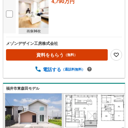
4,790万円
画像
36
枚
メゾンデザイン工房株式会社
資料をもらう
（無料）
電話する
（通話料無料）
福井市東森田モデル