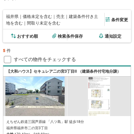
福井県｜価格未定を含む｜売主｜建築条件付き土
条件変更
地を含む｜間取り未定を含む
おすすめ順
検索条件保存
通知設定
5
件
すべての物件をチェックする
【大和ハウス】セキュレア二の宮3丁目II （建築条件付宅地分譲）
えちぜん鉄道三国芦原線 「八ツ島」駅 徒歩18分
福井県福井市二の宮3丁目
土地
170.42m
～248.69m
2
2