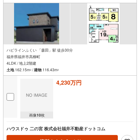
ハピラインふくい 「森田」駅 徒歩30分
福井県福井市高柳町
4LDK / 地上2階建
土地
162.15m
/
建物
116.43m
2
2
4,230万円
画像
10
枚
ハウスドゥ 二の宮 株式会社福井不動産ドットコム