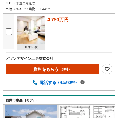
3LDK / 木造二階建て
土地
226.92m
/
建物
104.33m
2
2
4,790万円
画像
36
枚
メゾンデザイン工房株式会社
資料をもらう
（無料）
電話する
（通話料無料）
福井市東森田モデル