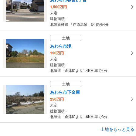
1,500万円
未定
建物面積 -
北陸新幹線 「芦原温泉」駅 徒歩4分
土地
あわら市滝
150万円
未定
建物面積 -
北陸道 金津ICより1.4KM 車で4分
土地
あわら市下金屋
250万円
未定
建物面積 -
北陸道 金津ICより1.6KM 車で3分
土地をもっと見る
土地