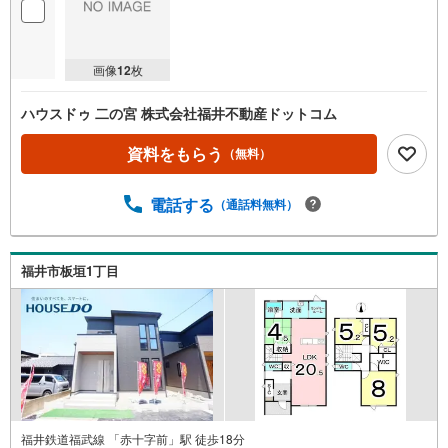
画像
12
枚
ハウスドゥ 二の宮 株式会社福井不動産ドットコム
資料をもらう
（無料）
電話する
（通話料無料）
福井市板垣1丁目
福井鉄道福武線 「赤十字前」駅 徒歩18分