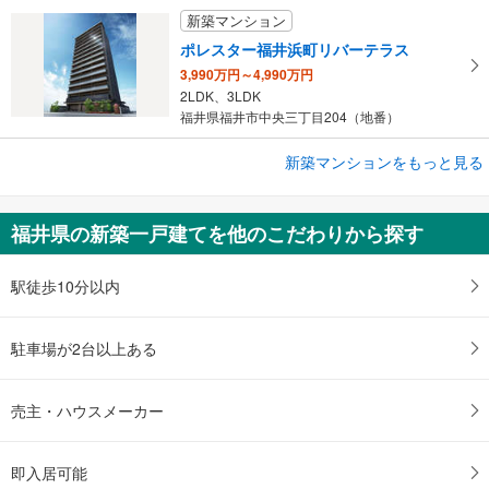
新築マンション
ポレスター福井浜町リバーテラス
3,990万円～4,990万円
2LDK、3LDK
福井県福井市中央三丁目204（地番）
新築マンションをもっと見る
新築マンション
ポレスター福井駅東ブライティア
3,790万円
福井県の新築一戸建てを他のこだわりから探す
2LDK
福井県福井市日之出2丁目404-1番（地番）
駅徒歩10分以内
駐車場が2台以上ある
売主・ハウスメーカー
即入居可能