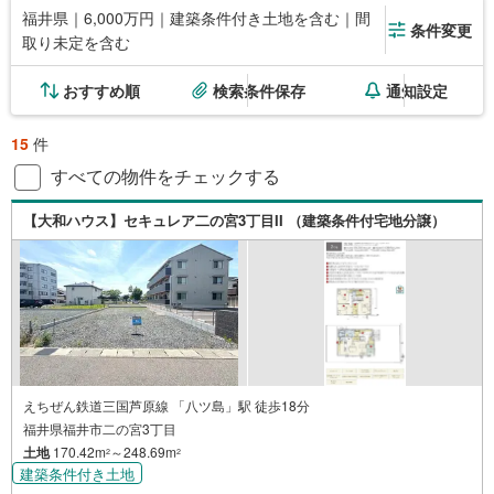
福井県｜6,000万円｜建築条件付き土地を含む｜間
条件変更
取り未定を含む
おすすめ順
検索条件保存
通知設定
15
件
すべての物件をチェックする
【大和ハウス】セキュレア二の宮3丁目II （建築条件付宅地分譲）
えちぜん鉄道三国芦原線 「八ツ島」駅 徒歩18分
福井県福井市二の宮3丁目
土地
170.42m
～248.69m
2
2
建築条件付き土地