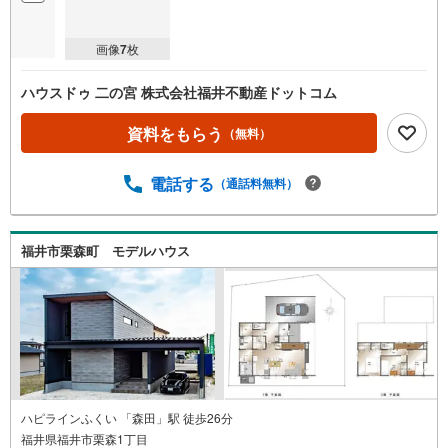
画像
7
枚
ハウスドゥ 二の宮 株式会社福井不動産ドットコム
資料をもらう
（無料）
電話する
（通話料無料）
福井市栗森町 モデルハウス
ハピラインふくい 「森田」駅 徒歩26分
福井県福井市栗森1丁目