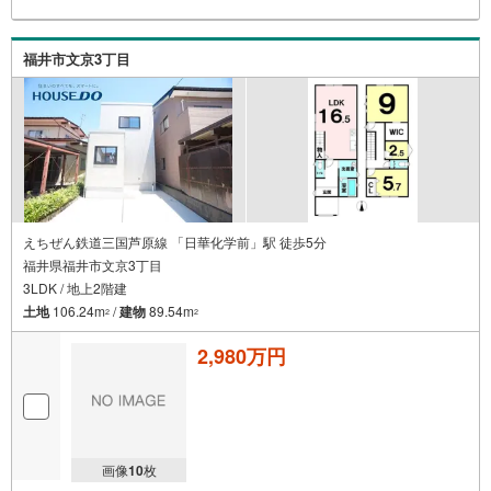
福井市文京3丁目
えちぜん鉄道三国芦原線 「日華化学前」駅 徒歩5分
福井県福井市文京3丁目
3LDK / 地上2階建
土地
106.24m
/
建物
89.54m
2
2
2,980万円
画像
10
枚