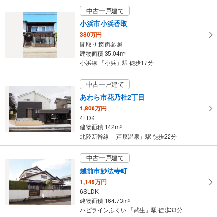
福井県福井市文京3丁目
中古一戸建て
小浜市小浜香取
380万円
間取り:図面参照
建物面積 35.04m
2
小浜線 「小浜」駅 徒歩17分
中古一戸建て
あわら市花乃杜2丁目
1,800万円
4LDK
建物面積 142m
2
北陸新幹線 「芦原温泉」駅 徒歩22分
中古一戸建て
越前市妙法寺町
1,149万円
6SLDK
建物面積 164.73m
2
ハピラインふくい 「武生」駅 徒歩33分