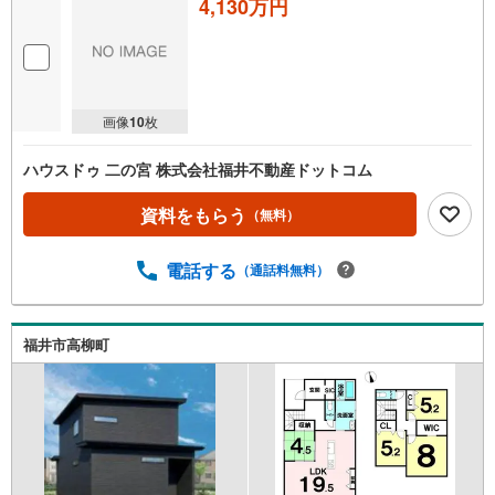
4,130万円
画像
10
枚
ハウスドゥ 二の宮 株式会社福井不動産ドットコム
資料をもらう
（無料）
電話する
（通話料無料）
福井市高柳町