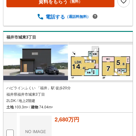
資料をもらう
（無料）
電話する
（通話料無料）
福井市城東3丁目
ハピラインふくい 「福井」駅 徒歩20分
福井県福井市城東3丁目
2LDK / 地上2階建
土地
103.3m
/
建物
74.04m
2
2
2,680万円