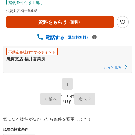
建物条件付き土地
イ
滋賀支店 福井営業所
ペ
ー
資料をもらう
（無料）
ジ
に
電話する
（通話料無料）
保
存
す
不動産会社おすすめポイント
る
滋賀支店 福井営業所
もっと見る
1
1
〜
15
件
前へ
次へ
/
15
件
気になる物件がなかったら
条件を変更しよう！
現在の検索条件