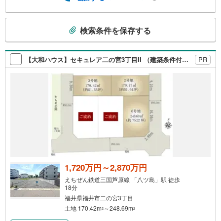
こ
検索条件を保存する
の
検
索
【大和ハウス】セキュレア二の宮3丁目II （建築条件付宅地分譲）
PR
条
件
で
通
知
を
受
け
取
る
1,720万円～2,870万円
・
えちぜん鉄道三国芦原線 「八ツ島」駅 徒歩
条
18分
件
福井県福井市二の宮3丁目
を
土地 170.42m
～248.69m
2
2
マ