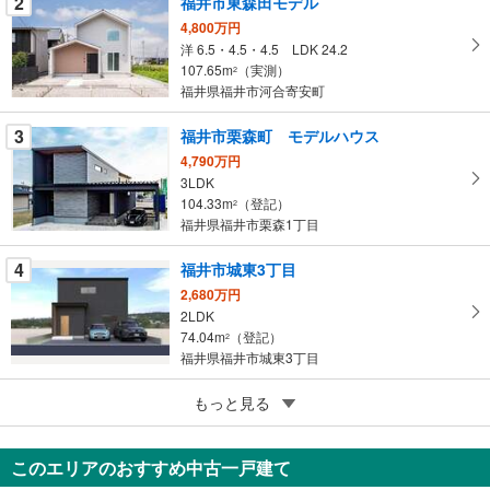
2
福井市東森田モデル
件
を
4,800万円
洋 6.5・4.5・4.5 LDK 24.2
マ
107.65m
（実測）
2
イ
福井県福井市河合寄安町
ペ
ー
3
福井市栗森町 モデルハウス
ジ
4,790万円
に
3LDK
保
104.33m
（登記）
2
存
福井県福井市栗森1丁目
す
る
4
福井市城東3丁目
2,680万円
2LDK
74.04m
（登記）
2
福井県福井市城東3丁目
5
福井市文京3丁目
もっと見る
2,980万円
3LDK
このエリアのおすすめ中古一戸建て
89.54m
2