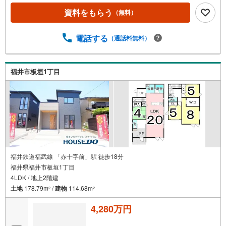
資料をもらう
（無料）
電話する
（通話料無料）
福井市板垣1丁目
福井鉄道福武線 「赤十字前」駅 徒歩18分
福井県福井市板垣1丁目
4LDK / 地上2階建
土地
178.79m
/
建物
114.68m
2
2
4,280万円