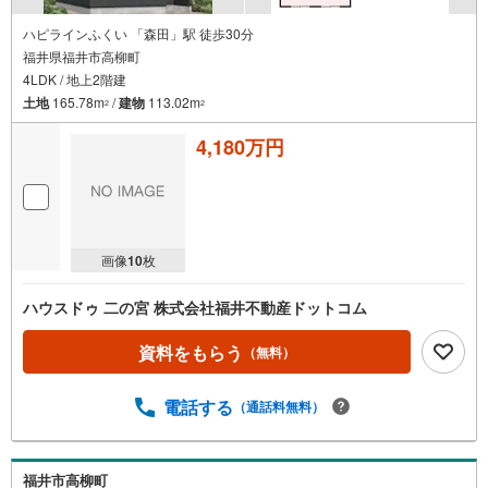
ハピラインふくい 「森田」駅 徒歩30分
福井県福井市高柳町
4LDK / 地上2階建
土地
165.78m
/
建物
113.02m
2
2
4,180万円
画像
10
枚
ハウスドゥ 二の宮 株式会社福井不動産ドットコム
資料をもらう
（無料）
電話する
（通話料無料）
福井市高柳町