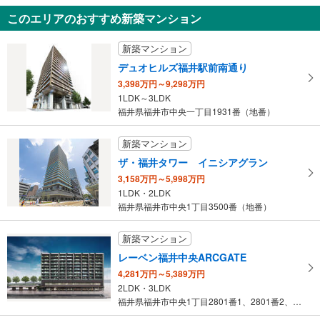
あわら市北潟
このエリアのおすすめ新築マンション
150万円
未定
新築マンション
建物面積 -
えちぜん鉄道三国芦原線 「あわら湯のまち」駅から3100m
デュオヒルズ福井駅前南通り
3,398万円～9,298万円
1LDK～3LDK
福井県福井市中央一丁目1931番（地番）
新築マンション
ザ・福井タワー イニシアグラン
3,158万円～5,998万円
1LDK・2LDK
福井県福井市中央1丁目3500番（地番）
新築マンション
レーベン福井中央ARCGATE
4,281万円～5,389万円
2LDK・3LDK
福井県福井市中央1丁目2801番1、2801番2、2802番、2…