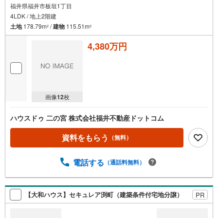
福井県福井市板垣1丁目
4LDK / 地上2階建
土地
178.79m
/
建物
115.51m
2
2
4,380万円
画像
12
枚
ハウスドゥ 二の宮 株式会社福井不動産ドットコム
資料をもらう
（無料）
電話する
（通話料無料）
【大和ハウス】セキュレア渕町（建築条件付宅地分譲）
PR