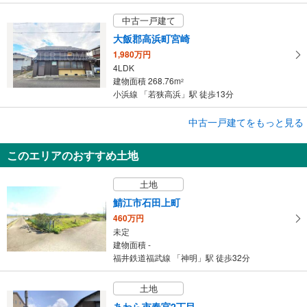
中古一戸建て
大飯郡高浜町宮崎
1,980万円
4LDK
建物面積 268.76m
2
小浜線 「若狭高浜」駅 徒歩13分
中古一戸建てをもっと見る
中古一戸建て
丹生郡越前町大樟
このエリアのおすすめ土地
555万円
4LDK
土地
建物面積 152.58m
2
北陸新幹線 「越前たけふ」駅から29300m
鯖江市石田上町
460万円
未定
建物面積 -
福井鉄道福武線 「神明」駅 徒歩32分
土地
あわら市春宮2丁目