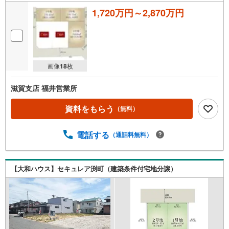
1,720万円～2,870万円
画像
18
枚
滋賀支店 福井営業所
資料をもらう
（無料）
電話する
（通話料無料）
【大和ハウス】セキュレア渕町（建築条件付宅地分譲）