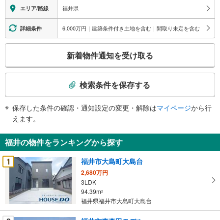
福井県
エリア/路線
6,000万円｜建築条件付き土地を含む｜間取り未定を含む
詳細条件
こ
新着物件通知を受け取る
の
検
索
検索条件を保存する
条
件
保存した条件の確認・通知設定の変更・解除は
マイページ
から行
で
えます。
通
知
福井の物件をランキングから探す
を
受
1
福井市大島町大島台
け
2,680万円
取
3LDK
る
94.39m
2
・
福井県福井市大島町大島台
条