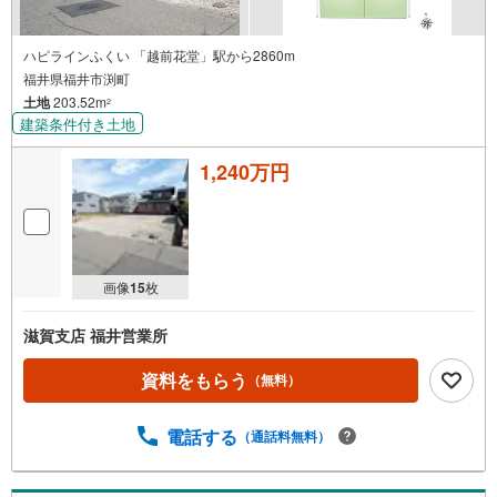
ハピラインふくい 「越前花堂」駅から2860m
福井県福井市渕町
土地
203.52m
2
建築条件付き土地
1,240万円
画像
15
枚
滋賀支店 福井営業所
資料をもらう
（無料）
電話する
（通話料無料）