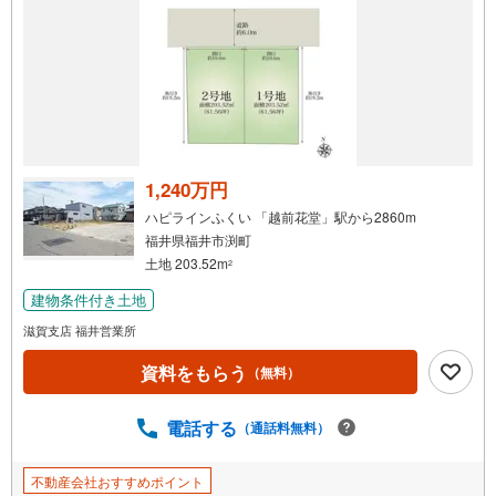
1,240万円
ハピラインふくい 「越前花堂」駅から2860m
福井県福井市渕町
土地 203.52m
2
建物条件付き土地
滋賀支店 福井営業所
資料をもらう
（無料）
電話する
（通話料無料）
不動産会社おすすめポイント