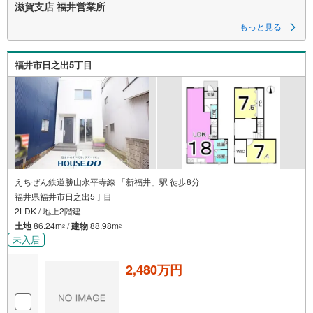
滋賀支店 福井営業所
もっと見る
福井市日之出5丁目
えちぜん鉄道勝山永平寺線 「新福井」駅 徒歩8分
福井県福井市日之出5丁目
2LDK / 地上2階建
土地
86.24m
/
建物
88.98m
2
2
未入居
2,480万円