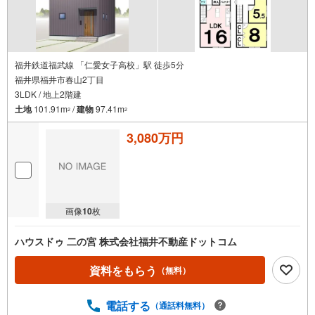
福井鉄道福武線 「仁愛女子高校」駅 徒歩5分
福井県福井市春山2丁目
3LDK / 地上2階建
土地
101.91m
/
建物
97.41m
2
2
3,080万円
画像
10
枚
ハウスドゥ 二の宮 株式会社福井不動産ドットコム
資料をもらう
（無料）
電話する
（通話料無料）