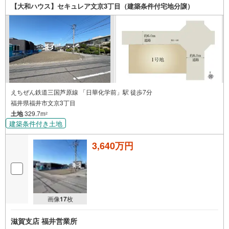
【大和ハウス】セキュレア文京3丁目（建築条件付宅地分譲）
えちぜん鉄道三国芦原線 「日華化学前」駅 徒歩7分
福井県福井市文京3丁目
土地
329.7m
2
建築条件付き土地
3,640万円
画像
17
枚
滋賀支店 福井営業所