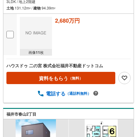
3LDK / 地上2階建
土地
131.12m
/
建物
94.39m
2
2
2,680万円
画像
11
枚
ハウスドゥ 二の宮 株式会社福井不動産ドットコム
資料をもらう
（無料）
電話する
（通話料無料）
福井市春山2丁目