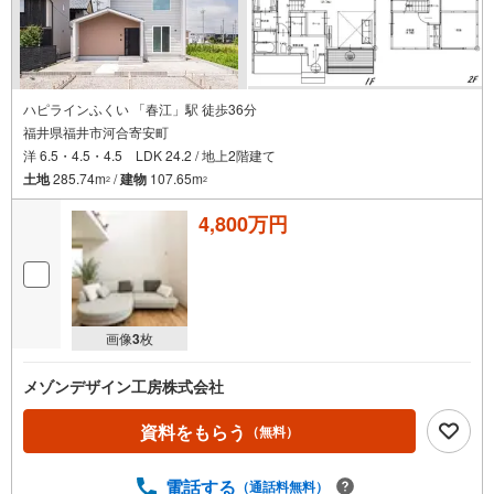
ハピラインふくい 「春江」駅 徒歩36分
福井県福井市河合寄安町
洋 6.5・4.5・4.5 LDK 24.2 / 地上2階建て
土地
285.74m
/
建物
107.65m
2
2
4,800万円
画像
3
枚
メゾンデザイン工房株式会社
資料をもらう
（無料）
電話する
（通話料無料）