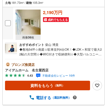
土地
181.73m
/
建物
105.3m
2
2
2,190万円
成約でもらえる
画像
36
枚
おすすめポイント
柴山 博貴
◆敷地54坪☆南庭☆駐車並列4台OK！◆LDK＋和室で最大2
2帖の大空間☆◆WIC付きで収納便利☆◆大型バルコニー完
備♪◆安心の住宅性能評価付き☆耐震等級3☆◆電気施錠タ
グキーを標準搭載☆◆木曽川西小学校まで670m◆木曽川中
ブロンズ推奨店
学校まで1080m□■□■物件のご案内について■□■□＜本日見
アイデムホーム 名古屋西店
学OK！＞希望日時が決まりましたらご相談下さい。年中無
4.43
不動産会社レビュー 16件
休でご案内致します（年末年始を除く）水曜日もご案内可
能！お仕事終わりでもご案内致します。ご相談下さい。□■
資料をもらう
（無料）
□■店舗について■□■□店舗内にキッズルームを完備してお
ります。日頃ゆっくり検討できない方、ぜひご利用下さ
い。□■□■ローンのご相談について■□■□物件選びの前にロ
電話する
（通話料無料）
ーンの話が聞きたい方、お気軽にお問合せ下さい。経験豊
富なスタッフがお応え致します。スタッフ一同、お客様の