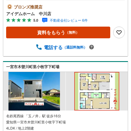
00～19:00）は、下記電話フォームよりお電話をして頂ける
ブロンズ推奨店
とスムーズに見学のご案内ができます。＼アイデムホーム
アイデムホーム 中川店
ではお客様第一での営業を心掛けております/■弊社店舗に
5.0
不動産会社レビュー 6件
ついて駐車場完備、キッズコーナーも併設しておりますの
でお子様連れでもご安心下さい。■ご案内について現地での
資料をもらう
（無料）
お待ち合わせや弊社までご来店して頂きご案内も可能で
す。■住宅ローンについて弊社では豊富な販売実績により、
お客様のご希望や条件に合う最適な住宅ローン商品のご提
電話する
（通話料無料）
案をさせて頂きます。また、以下のようなご相談も是非ご
相談下さい。・勤続年数が短い方、自営業者の方・車のロ
ーンやクレジット、キャッシングの借入がある方・自己資
一宮市木曽川町里小牧字下町場
金がない、支払いに不安のある方何でもご相談下さい。
名鉄尾西線 「玉ノ井」駅 徒歩16分
愛知県一宮市木曽川町里小牧字下町場
4LDK / 地上2階建