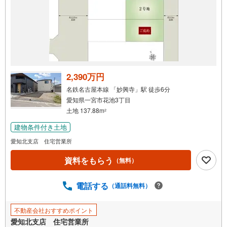
通
知
を
受
け
取
る
2,390万円
・
名鉄名古屋本線 「妙興寺」駅 徒歩6分
条
愛知県一宮市花池3丁目
件
土地 137.88m
2
を
建物条件付き土地
マ
イ
愛知北支店 住宅営業所
ペ
資料をもらう
（無料）
ー
ジ
に
電話する
（通話料無料）
保
存
不動産会社おすすめポイント
す
愛知北支店 住宅営業所