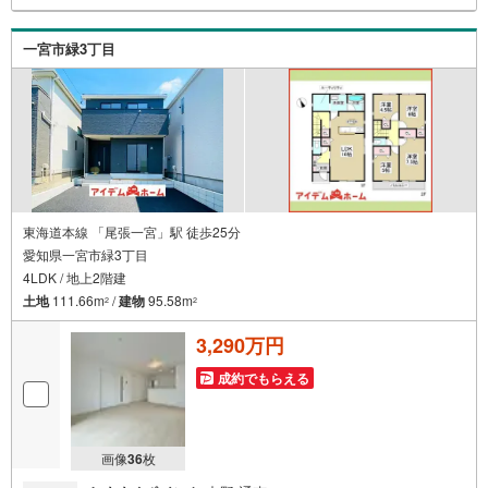
験豊富なスタッフがお応え致します。スタッフ一同、お客
様の住まい探しを全力でサポートさせて頂きます。お気軽
一宮市緑3丁目
にお問合せ下さい！
東海道本線 「尾張一宮」駅 徒歩25分
愛知県一宮市緑3丁目
4LDK / 地上2階建
土地
111.66m
/
建物
95.58m
2
2
3,290万円
成約でもらえる
画像
36
枚