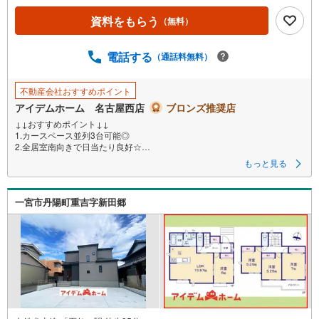
資料をもらう
（無料）
電話する
（通話料無料）
不動産会社おすすめポイント
アイデムホーム 名古屋西店
ブロンズ推奨店
↓↓おすすめポイント↓↓
1.カースペース並列3台可能◎
2.全居室南向きで日当たり良好☆
3.WIC×2・納戸など収納多数♪
もっと見る
4.今伊勢小学校まで徒歩15分！
*.*。周辺環境 *.・*
一宮市丹陽町重吉字新田郷
今伊勢小学校まで1200m
今伊勢中学校まで2200m
西友まで1700m
セブンイレブンまで720m
.*・*。*.*。*・。*
□■□■物件のご案内について■□■□
＜本日見学OK！＞
希望日時が決まりましたらご相談下さい。
年中無休でご案内致します（年末年始を除く）
水曜日もご案内可能！