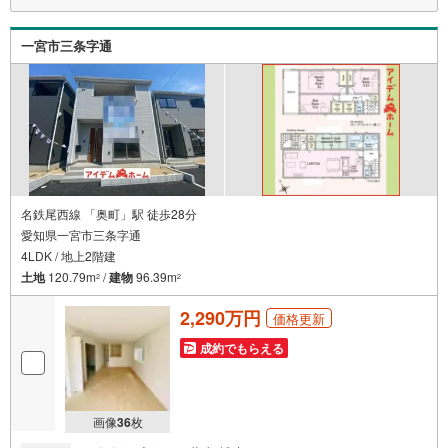
◆防犯カメラ設置◎
◆安心の住宅性能評価付き☆耐震等級3☆
◆電気施錠キーを標準搭載☆
一宮市三条字通
◆富士小学校まで590m
◆南部中学校まで800m
□■□■物件のご案内について■□■□
＜本日見学OK！＞
希望日時が決まりましたらご相談下さい。
年中無休でご案内致します（年末年始を除く）
水曜日もご案内可能！
お仕事終わりでもご案内致します。ご相談下さい。
名鉄尾西線 「奥町」駅 徒歩28分
□■□■店舗について■□■□
愛知県一宮市三条字通
店舗内にキッズルームを完備しております。
4LDK / 地上2階建
日頃ゆっくり検討できない方、ぜひご利用下さい。
土地
120.79m
/
建物
96.39m
2
2
□■□■ローンのご相談について■□■□
物件選びの前にローンの話が聞きたい方、
2,290万円
価格更新
お気軽にお問合せ下さい。
経験豊富なスタッフがお応え致します。
成約でもらえる
スタッフ一同、お客様の住まい探しを全力で
サポートさせて頂きます。
お気軽にお問合せ下さい！
画像
36
枚