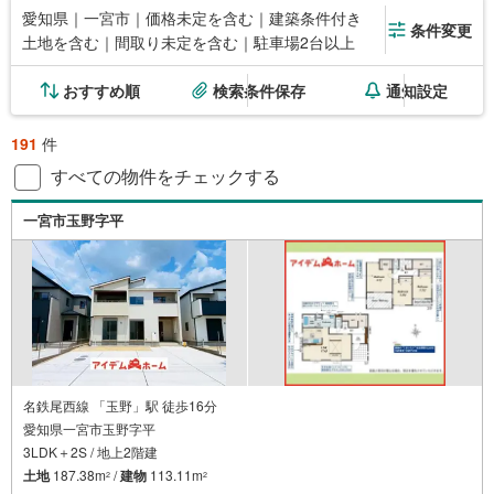
愛知県｜一宮市｜価格未定を含む｜建築条件付き
条件変更
土地を含む｜間取り未定を含む｜駐車場2台以上
おすすめ順
検索条件保存
通知設定
191
件
すべての物件をチェックする
一宮市玉野字平
名鉄尾西線 「玉野」駅 徒歩16分
愛知県一宮市玉野字平
3LDK＋2S / 地上2階建
土地
187.38m
/
建物
113.11m
2
2