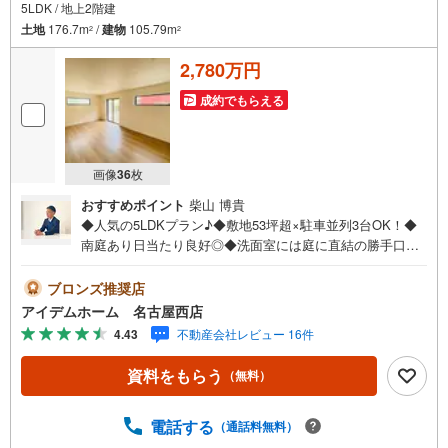
5LDK / 地上2階建
土地
176.7m
/
建物
105.79m
2
2
2,780万円
成約でもらえる
画像
36
枚
おすすめポイント
柴山 博貴
◆人気の5LDKプラン♪◆敷地53坪超×駐車並列3台OK！◆
南庭あり日当たり良好◎◆洗面室には庭に直結の勝手口あ
り☆◆長期優良住宅☆◆安心の住宅性能評価付き☆◆地震
に強い耐震等級3取得☆◆小信中島小学校まで450m◆尾西
ブロンズ推奨店
第三中学校まで1300m□■□■物件のご案内について■□■□＜
アイデムホーム 名古屋西店
本日見学OK！＞希望日時が決まりましたらご相談下さい。
4.43
不動産会社レビュー 16件
年中無休でご案内致します（年末年始を除く）水曜日もご
案内可能！お仕事終わりでもご案内致します。ご相談下さ
資料をもらう
（無料）
い。□■□■店舗について■□■□店舗内にキッズルームを完備
しております。日頃ゆっくり検討できない方、ぜひご利用
下さい。□■□■ローンのご相談について■□■□物件選びの前
電話する
（通話料無料）
にローンの話が聞きたい方、お気軽にお問合せ下さい。経