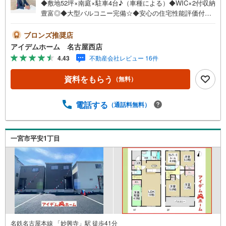
◆敷地52坪×南庭×駐車4台♪（車種による）◆WIC×2付収納
豊富◎◆大型バルコニー完備☆◆安心の住宅性能評価付き
☆耐震等級3☆◆電気施錠タグキーを標準搭載☆◆買い物施
設徒歩圏内に充実◎□■□■物件のご案内について■□■□＜本
ブロンズ推奨店
日見学OK！＞希望日時が決まりましたらご相談下さい。年
アイデムホーム 名古屋西店
中無休でご案内致します（年末年始を除く）水曜日もご案
4.43
不動産会社レビュー 16件
内可能！お仕事終わりでもご案内致します。ご相談下さ
い。□■□■店舗について■□■□店舗内にキッズルームを完備
資料をもらう
（無料）
しております。日頃ゆっくり検討できない方、ぜひご利用
下さい。□■□■ローンのご相談について■□■□物件選びの前
にローンの話が聞きたい方、お気軽にお問合せ下さい。経
電話する
（通話料無料）
験豊富なスタッフがお応え致します。スタッフ一同、お客
様の住まい探しを全力でサポートさせて頂きます。お気軽
にお問合せ下さい！
一宮市平安1丁目
名鉄名古屋本線 「妙興寺」駅 徒歩41分