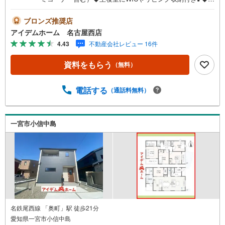
犯カメラ設置◎◆安心の住宅性能評価付き☆耐震等級3☆◆
電気施錠タグキーを標準搭載☆◆三条小学校まで340m◆尾
ブロンズ推奨店
西第一中学校まで940m□■□■物件のご案内について■□■□＜
アイデムホーム 名古屋西店
本日見学OK！＞希望日時が決まりましたらご相談下さい。
4.43
不動産会社レビュー 16件
年中無休でご案内致します（年末年始を除く）水曜日もご
案内可能！お仕事終わりでもご案内致します。ご相談下さ
資料をもらう
（無料）
い。□■□■店舗について■□■□店舗内にキッズルームを完備
しております。日頃ゆっくり検討できない方、ぜひご利用
下さい。□■□■ローンのご相談について■□■□物件選びの前
電話する
（通話料無料）
にローンの話が聞きたい方、お気軽にお問合せ下さい。経
験豊富なスタッフがお応え致します。スタッフ一同、お客
様の住まい探しを全力でサポートさせて頂きます。お気軽
一宮市小信中島
にお問合せ下さい！
名鉄尾西線 「奥町」駅 徒歩21分
愛知県一宮市小信中島