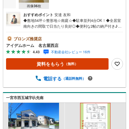
画像
36
枚
おすすめポイント
安達 友和
◆敷地54坪☆整形地☆南庭☆◆駐車並列4台OK！◆全居室
南向きの間取で日当たり良好◎◆便利な2帖の納戸付き♪◆
安心の住宅性能評価付き☆耐震等級3☆◆電気施錠タグキー
を標準搭載☆◆木曽川西小学校まで670m◆木曽川中学校ま
ブロンズ推奨店
で1080m□■□■物件のご案内について■□■□＜本日見学OK！
アイデムホーム 名古屋西店
＞希望日時が決まりましたらご相談下さい。年中無休でご
4.43
不動産会社レビュー 16件
案内致します（年末年始を除く）水曜日もご案内可能！お
仕事終わりでもご案内致します。ご相談下さい。□■□■店舗
資料をもらう
（無料）
について■□■□店舗内にキッズルームを完備しております。
日頃ゆっくり検討できない方、ぜひご利用下さい。□■□■ロ
ーンのご相談について■□■□物件選びの前にローンの話が聞
電話する
（通話料無料）
きたい方、お気軽にお問合せ下さい。経験豊富なスタッフ
がお応え致します。スタッフ一同、お客様の住まい探しを
全力でサポートさせて頂きます。お気軽にお問合せ下さ
一宮市西五城字杁先南
い！