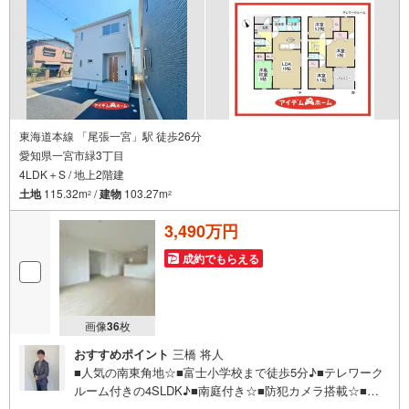
東海道本線 「尾張一宮」駅 徒歩26分
愛知県一宮市緑3丁目
4LDK＋S / 地上2階建
土地
115.32m
/
建物
103.27m
2
2
3,490万円
成約でもらえる
画像
36
枚
おすすめポイント
三橋 将人
■人気の南東角地☆■富士小学校まで徒歩5分♪■テレワーク
ルーム付きの4SLDK♪■南庭付き☆■防犯カメラ搭載☆■安
心の住宅性能評価付き☆《本日見学OK！》営業時間内（9: