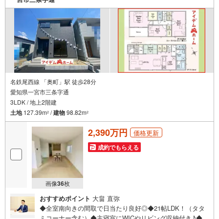
名鉄尾西線 「奥町」駅 徒歩28分
愛知県一宮市三条字通
3LDK / 地上2階建
土地
127.39m
/
建物
98.82m
2
2
2,390万円
価格更新
成約でもらえる
画像
36
枚
おすすめポイント
大畠 直弥
◆全室南向きの間取で日当たり良好◎◆21帖LDK！（タタ
ミコーナー含む）◆主寝室にWICやリビング収納付き♪◆防