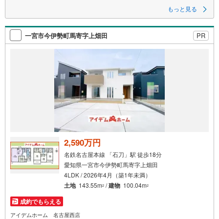
る
もっと見る
一宮市今伊勢町馬寄字上畑田
PR
2,590万円
名鉄名古屋本線 「石刀」駅 徒歩18分
愛知県一宮市今伊勢町馬寄字上畑田
4LDK / 2026年4月（築1年未満）
土地
143.55m
/
建物
100.04m
2
2
成約でもらえる
アイデムホーム 名古屋西店