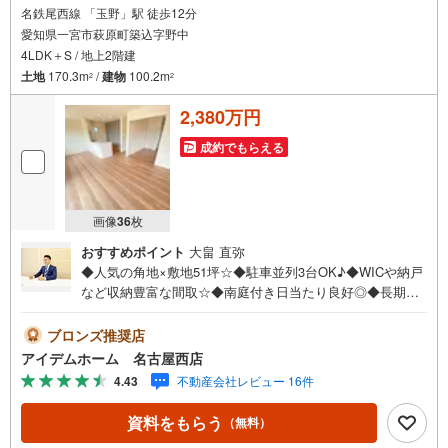
名鉄尾西線 「玉野」駅 徒歩12分
愛知県一宮市萩原町築込字野中
4LDK＋S / 地上2階建
土地
170.3m
/
建物
100.2m
2
2
2,380万円
成約でもらえる
画像
36
枚
おすすめポイント
大畠 直弥
◆人気の角地×敷地51坪☆◆駐車並列3台OK♪◆WICや納戸
など収納豊富な間取☆◆南庭付き日当たり良好◎◆長期優
良住宅☆◆安心の住宅性能評価付き☆◆地震に強い耐震等
級3取得☆◆萩原小学校まで1400m◆萩原中学校まで2000m
ブロンズ推奨店
□■□■物件のご案内について■□■□＜本日見学OK！＞希望日
アイデムホーム 名古屋西店
時が決まりましたらご相談下さい。年中無休でご案内致し
4.43
不動産会社レビュー 16件
ます（年末年始を除く）水曜日もご案内可能！お仕事終わ
りでもご案内致します。ご相談下さい。□■□■店舗について
資料をもらう
（無料）
■□■□店舗内にキッズルームを完備しております。日頃ゆっ