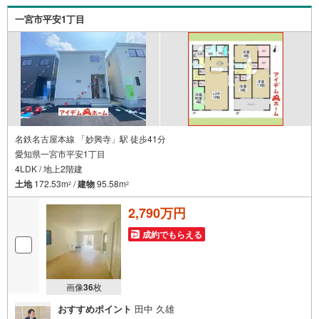
住まい探しを全力でサポートさせて頂きます。お気軽にお
一宮市平安1丁目
問合せ下さい！
名鉄名古屋本線 「妙興寺」駅 徒歩41分
愛知県一宮市平安1丁目
4LDK / 地上2階建
土地
172.53m
/
建物
95.58m
2
2
2,790万円
成約でもらえる
画像
36
枚
おすすめポイント
田中 久雄