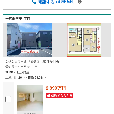
の前にローンの話が聞きたい方、お気軽にお問合せ下さ
電話する
（通話料無料）
い。経験豊富なスタッフがお応え致します。スタッフ一
同、お客様の住まい探しを全力でサポートさせて頂きま
す。お気軽にお問合せ下さい！
一宮市平安1丁目
名鉄名古屋本線 「妙興寺」駅 徒歩41分
愛知県一宮市平安1丁目
3LDK / 地上2階建
土地
181.26m
/
建物
98.01m
2
2
2,890万円
成約でもらえる