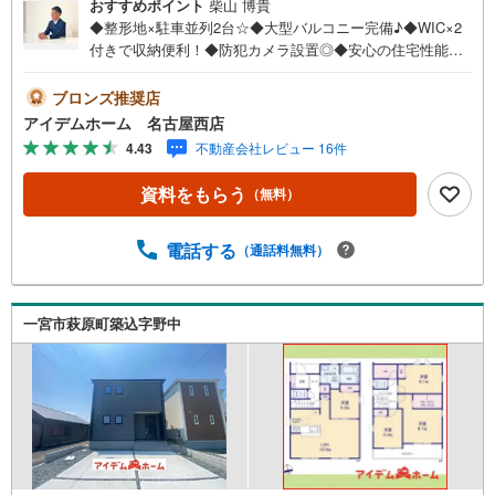
おすすめポイント
柴山 博貴
◆整形地×駐車並列2台☆◆大型バルコニー完備♪◆WIC×2
付きで収納便利！◆防犯カメラ設置◎◆安心の住宅性能評
価付き☆耐震等級3☆◆電気施錠タグキーを標準搭載☆◆三
条小学校まで340m◆尾西第一中学校まで940m□■□■物件の
ブロンズ推奨店
ご案内について■□■□＜本日見学OK！＞希望日時が決まり
アイデムホーム 名古屋西店
ましたらご相談下さい。年中無休でご案内致します（年末
4.43
不動産会社レビュー 16件
年始を除く）水曜日もご案内可能！お仕事終わりでもご案
内致します。ご相談下さい。□■□■店舗について■□■□店舗
資料をもらう
（無料）
内にキッズルームを完備しております。日頃ゆっくり検討
できない方、ぜひご利用下さい。□■□■ローンのご相談につ
いて■□■□物件選びの前にローンの話が聞きたい方、お気軽
電話する
（通話料無料）
にお問合せ下さい。経験豊富なスタッフがお応え致しま
す。スタッフ一同、お客様の住まい探しを全力でサポート
させて頂きます。お気軽にお問合せ下さい！
一宮市萩原町築込字野中