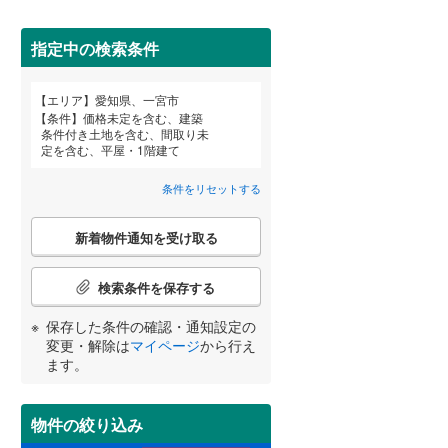
春日井市
(
8
)
名鉄河和線
(
0
)
碧南市
名鉄尾西線
(
9
)
(
4
)
指定中の検索条件
名鉄小牧線
(
0
)
安城市
(
3
)
エリア
愛知県、一宮市
宮崎
鹿児島
沖縄
条件
価格未定を含む、建築
近鉄名古屋線
(
0
)
犬山市
(
4
)
条件付き土地を含む、間取り未
定を含む、平屋・1階建て
住宅性能評価付き
（
7
）
小牧市
(
0
)
条件をリセットする
東海市
(
1
)
する
る
条件をリセットする
条件をリセットする
条件をリセットする
条件をリセットする
条件をリセットする
条件をリセットする
こ
知立市
(
4
)
新着物件通知を受け取る
の
検
岩倉市
(
1
)
索
検索条件を保存する
条
田原市
(
18
)
件
保存した条件の確認・通知設定の
小学校まで1km以内
（
5
）
で
変更・解除は
マイページ
から行え
北名古屋市
(
0
)
通
ます。
知
あま市
(
1
)
を
受
物件の絞り込み
西春日井郡豊山町
(
0
)
間取り変更可能
（
0
）
け