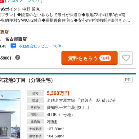
る
すめポイント
中野 通克
屋プラン】◆段差のない暮らしで毎日が快適◎◆敷地72坪×駐車3台×南
◆収納便利なWIC×2付◎◆長期優良住宅☆◆安心の住宅性能評価付き☆◆
強い耐震等級3取得☆◆中島小学校まで1070m◆萩原中学校まで1680m□
物件のご案内について■□■□＜本日見学OK！＞希望日時が決まりましたら
奨店
談下さい。年中無休でご案内致します（年末年始を除く）水曜日もご案内
ム 名古屋西店
！お仕事終わりでもご案内致します。ご相談下さい。□■□■店舗について■□
不動産会社レビュー 16件
4.43
店舗内にキッズルームを完備しております。日頃ゆっくり検討できない方、
利用下さい。□■□■ローンのご相談について■□■□物件選びの前にローン
資料をもらう
-58061
無料
が聞きたい方、お気軽にお問合せ下さい。経験豊富なスタッフがお応え致
す。スタッフ一同、お客様の住まい探しを全力でサポートさせて頂きま
お気軽にお問合せ下さい！
宮花池3丁目（分譲住宅）
PR
5,398万円
価格
名鉄名古屋本線 「妙興寺」駅 徒歩7分
交通
愛知県一宮市花池3丁目
所在地
4LDK（1号地）
間取り
2階建
建物階
137.89m
土地面積
2
104.59m
建物面積
2