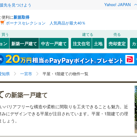
Yahoo! JAPAN
援先を見つけよう
と便利に
新規取得
ボーナスセレクション 人気商品が最大40％
検索条件を保存しました
買う
建てる
売る
線
(
6
)
飯田線
(
0
)
ョン
新築一戸建て
中古一戸建て
注文住宅
土地
売却査定
カ
この検索条件の新着物件通知は、
マイページ
から設定できます。
関西本線（JR東海）
(
0
)
0
）
オール電化
（
1
）
関
)
(
2
)
東区
奥町
(
(
0
1
)
)
岩手
宮城
秋田
山形
台以上
（
8
）
ビルトインガレージ
（
0
）
中村区
萩原町西御堂
(
0
)
(
1
)
営地下鉄東山線
(
0
)
名古屋市営地下鉄名城線
(
0
)
愛知県、一宮市、価格未定を含む、建築条件付き土地を
神奈川
埼玉
千葉
茨城
愛知県
一宮市
平屋・1階建ての物件一覧
タ付インターホン
防犯カメラ
（
1
）
)
瑞穂区
(
1
)
含む、間取り未定を含む、平屋・1階建て
営地下鉄桜通線
(
0
)
名古屋市営地下鉄上飯田線
(
0
)
)
港区
(
0
)
長野
富山
石川
福井
て
の新築一戸建て
鉄道
(
0
)
東海交通事業城北線
(
0
)
建ち方、日当たり
)
緑区
(
0
)
閉じる
閉じる
お気に入りリストを見る
お気に入りリストを見る
閉じる
閉じる
岐阜
静岡
三重
東田本線
(
0
)
豊橋鉄道渥美線
(
0
)
ないバリアフリーな構造や柔軟に間取りを工夫できることも魅力。近
検索条件を保存する
以上
)
（
0
）
角地
（
1
）
好みにデザインできる平屋が注目されています。平屋・1階建ての理
屋本線
(
8
)
名鉄豊川線
(
0
)
マイページ
けましょう。
兵庫
京都
滋賀
奈良
0
）
)
岡崎市
(
4
)
線
(
0
)
名鉄蒲郡線
(
0
)