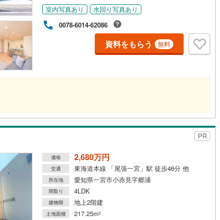
室内写真あり
水回り写真あり
0078-6014-62086
資料をもらう
無料
PR
2,680万円
価格
東海道本線 「尾張一宮」駅 徒歩46分 他
交通
愛知県一宮市小赤見字郷浦
所在地
4LDK
間取り
地上2階建
建物階
217.25m
土地面積
2