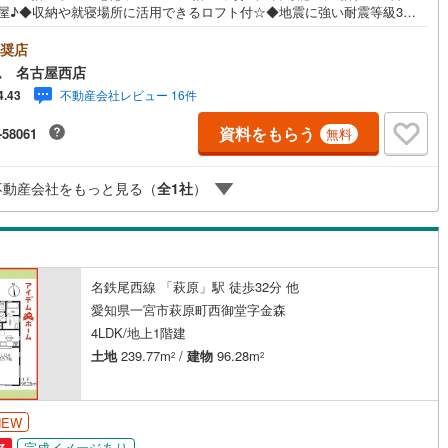
部屋♪◆収納や就寝場所に活用できるロフト付☆◆地震に強い耐震等級3☆
期優良住宅☆◆安心の住宅性能評価付き♪◆北方小学校まで700m◆北方中
で800m□■□■物件のご案内について■□■□＜本日見学OK！＞希望日時が
奨店
りましたらご相談下さい。年中無休でご案内致します（年末年始を除く）
ム 名古屋西店
日もご案内可能！お仕事終わりでもご案内致します。ご相談下さい。□■□■
不動産会社レビュー 16件
4.43
について■□■□店舗内にキッズルームを完備しております。日頃ゆっくり検
ない方、ぜひご利用下さい。□■□■ローンのご相談について■□■□物件選
資料をもらう
-58061
無料
前にローンの話が聞きたい方、お気軽にお問合せ下さい。経験豊富なスタ
がお応え致します。スタッフ一同、お客様の住まい探しを全力でサポート
て頂きます。お気軽にお問合せ下さい！
不動産会社をもっと見る（
全
1
社
）
名鉄尾西線 「萩原」駅 徒歩32分 他
愛知県一宮市萩原町西御堂字金森
4LDK/地上1階建
土地
239.77m
/
建物
96.28m
2
2
NEW
完成イメージあり