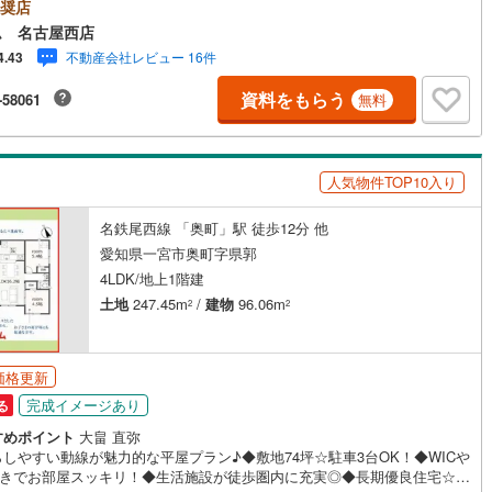
910m□■□■物件のご案内について■□■□＜本日見学OK！＞希望日時が決
奨店
口町
(
0
)
丹羽郡扶桑町
(
0
)
け
（
0
）
平屋・1階建て
（
8
）
ましたらご相談下さい。年中無休でご案内致します（年末年始を除く）水
ム 名古屋西店
もご案内可能！お仕事終わりでもご案内致します。ご相談下さい。□■□■店
不動産会社レビュー 16件
4.43
江町
(
0
)
海部郡飛島村
(
3
)
ルーム（納戸）
（
0
）
ついて■□■□店舗内にキッズルームを完備しております。日頃ゆっくり検討
い方、ぜひご利用下さい。□■□■ローンのご相談について■□■□物件選び
資料をもらう
-58061
無料
浦町
(
0
)
知多郡南知多町
(
0
)
にローンの話が聞きたい方、お気軽にお問合せ下さい。経験豊富なスタッ
お応え致します。スタッフ一同、お客様の住まい探しを全力でサポートさ
豊町
(
0
)
額田郡幸田町
(
0
)
頂きます。お気軽にお問合せ下さい！
ッチン
（
0
）
対面キッチン
（
8
）
人気物件TOP10入り
東栄町
(
0
)
北設楽郡豊根村
(
0
)
名鉄尾西線 「奥町」駅 徒歩12分 他
愛知県一宮市奥町字県郭
機あり
（
7
）
4LDK/地上1階建
土地
247.45m
/
建物
96.06m
2
2
庭
ッキあり
（
0
）
価格更新
完成イメージあり
る
すめポイント
大畠 直弥
インクローゼット
床下収納
（
8
）
しやすい動線が魅力的な平屋プラン♪◆敷地74坪☆駐車3台OK！◆WICや
C付きでお部屋スッキリ！◆生活施設が徒歩圏内に充実◎◆長期優良住宅☆◆