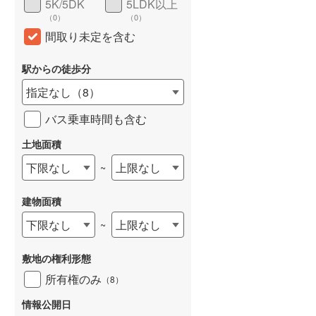
5K/5DK
5LDK以上
（
0
）
（
0
）
間取り未定を含む
駅からの徒歩分
指定なし
（
8
）
バス乗車時間も含む
土地面積
下限なし
上限なし
~
建物面積
下限なし
上限なし
~
敷地の権利形態
所有権のみ
（
8
）
情報公開日