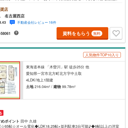
☆◆地震に強い耐震等級3取得☆◆北方小学校まで400m◆北方中学校まで5
□■□■物件のご案内について■□■□＜本日見学OK！＞希望日時が決まりまし
奨店
ご相談下さい。年中無休でご案内致します（年末年始を除く）水曜日もご
ム 名古屋西店
可能！お仕事終わりでもご案内致します。ご相談下さい。□■□■店舗につい
不動産会社レビュー 16件
4.43
□■□店舗内にキッズルームを完備しております。日頃ゆっくり検討できない
ひご利用下さい。□■□■ローンのご相談について■□■□物件選びの前にロ
資料をもらう
-58061
無料
の話が聞きたい方、お気軽にお問合せ下さい。経験豊富なスタッフがお応
します。スタッフ一同、お客様の住まい探しを全力でサポートさせて頂き
。お気軽にお問合せ下さい！
人気物件TOP10入り
東海道本線 「木曽川」駅 徒歩25分 他
愛知県一宮市北方町北方字中土取
4LDK/地上1階建
土地
216.04m
/
建物
99.78m
2
2
る
すめポイント
田中 久雄
☆65帖☆オール電化◆LDK18.25帖×並列駐車3台可能♪◆6帖以上の洋室