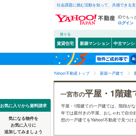
社会課題に挑む活動を知って、共感できる支
IDでもっ
ログイン
借りる
北海道
JR
北海道
東海道本
こだわり条件
設備
賃貸住宅
新築マンション
中古マンシ
武豊線
(
0
)
床暖房
（
名古屋市
千種区
浅井町尾
(
0
東北
青森
駐車場2
西区
杉山
(
(
0
1
)
)
地下鉄
名古屋市
関東
東京
Yahoo!不動産トップ
新築一戸建て
ＴＶモニ
昭和区
(
0
名古屋市
（
8
）
中川区
(
0
信越・北陸
新潟
平屋・1階建
一宮市の
私鉄・その他
愛知環状
配置、向き、
守山区
(
0
東海
愛知
豊橋鉄道
お気に入りから資料請求
平屋・1階建ての一戸建ては、階段が
天白区
前道6m
(
0
年では庭付きの平屋、おしゃれで自分
名鉄名古
気になる物件を
想の一戸建てをYahoo!不動産で見つ
近畿
大阪
平坦地
（
お気に入りに
愛知県のそのほ
豊橋市
(
7
名鉄三河
追加してみましょう
かの地域