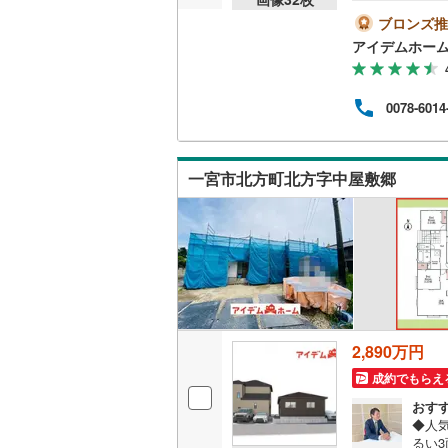
安心
◆奥中
ブロンズ推
日時
販売、価格、
アイデムホー
除く
い。□
即入居可
ゆっ
0078-6014
■□
富な
オンライン対
サポ
オンライ
一宮市北方町北方字中屋敷郷
オンライ
2,890万円
成約でもらえ
おす
◆人気
るい