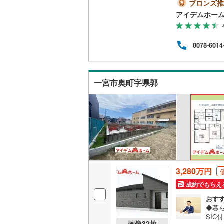
校まで
ブロンズ推
丹羽郡大
二世帯向
まり
アイデムホー
曜日
海部郡蟹
サービス
舗に
できな
0078-6014
知多郡東
の前
キッチン
フが
知多郡武
せて
独立型キ
一宮市奥町字県郭
北設楽郡
浴室
浴室乾燥
バルコニー、
ウッドデ
3,280万円
成約でもらえ
収納
おす
ウォーク
◆暮ら
SI
（
5
）
画像
32
枚