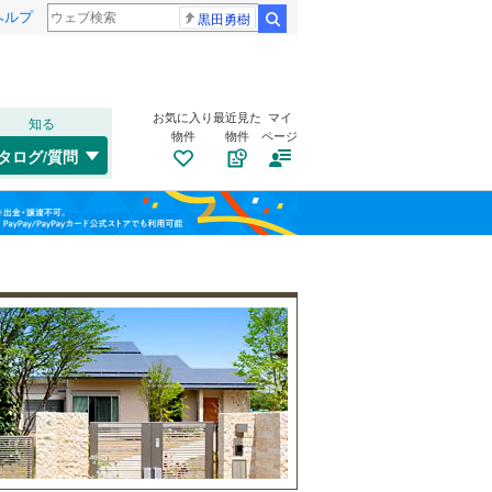
ヘルプ
黒田勇樹
検索
お気に入り
最近見た
マイ
知る
物件
物件
ページ
中央本線（JR東海）
(
0
)
タログ/質問
東海道新幹線
(
0
)
トイレ２か所
（
7
）
北区
北方町北方
(
0
)
(
3
)
福島
太陽光発電システム
（
0
）
中区
(
0
)
名古屋市営地下鉄鶴舞線
(
0
)
栃木
群馬
山梨
熱田区
(
0
)
名古屋市営地下鉄名港線
(
0
)
南区
(
0
)
名古屋臨海高速鉄道あおなみ線
(
0
)
名東区
(
0
)
愛知高速交通リニモ
(
0
)
南道路
（
3
）
名鉄西尾線
(
0
)
和歌山
一宮市
(
8
)
名鉄豊田線
(
0
)