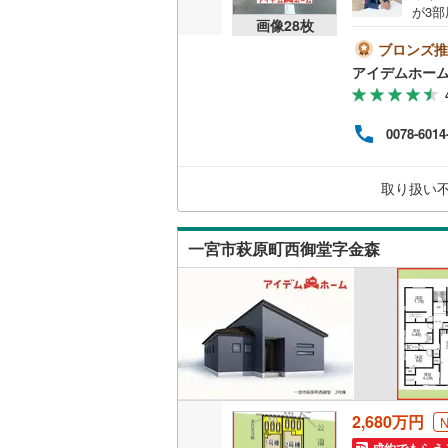
が3
画像
28
枚
◆長
学校ま
ブロンズ推
決ま
アイデムホー
水曜
店舗
討でき
0078-6014
びの
ッフ
させ
取り扱い
一宮市萩原町西御堂字金森
2,680万円