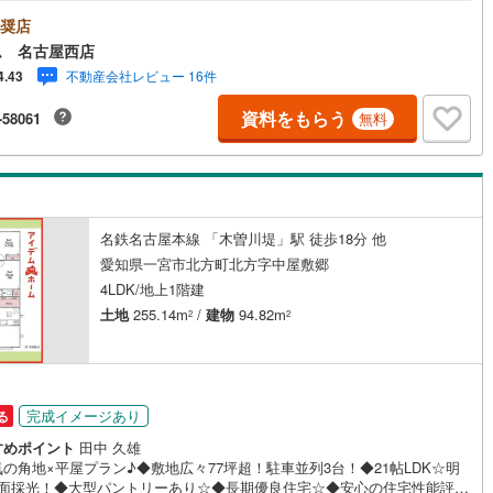
の住宅性能評価付き☆◆地震に強い耐震等級3取得☆◆奥小学校まで800m
学校まで550m□■□■物件のご案内について■□■□＜本日見学OK！＞希望
奨店
が決まりましたらご相談下さい。年中無休でご案内致します（年末年始を
契約、入居関連など
ム 名古屋西店
）水曜日もご案内可能！お仕事終わりでもご案内致します。ご相談下さ
不動産会社レビュー 16件
4.43
■□■店舗について■□■□店舗内にキッズルームを完備しております。日頃
能
（
0
）
くり検討できない方、ぜひご利用下さい。□■□■ローンのご相談について■□
資料をもらう
-58061
無料
物件選びの前にローンの話が聞きたい方、お気軽にお問合せ下さい。経験豊
スタッフがお応え致します。スタッフ一同、お客様の住まい探しを全力で
応
ートさせて頂きます。お気軽にお問合せ下さい！
ン内見(相談)可
（
6
）
IT重説可
（
1
）
名鉄名古屋本線 「木曽川堤」駅 徒歩18分 他
ン対応とは？
愛知県一宮市北方町北方字中屋敷郷
4LDK/地上1階建
土地
255.14m
/
建物
94.82m
2
2
完成イメージあり
る
すめポイント
田中 久雄
の角地×平屋プラン♪◆敷地広々77坪超！駐車並列3台！◆21帖LDK☆明
3面採光！◆大型パントリーあり☆◆長期優良住宅☆◆安心の住宅性能評価