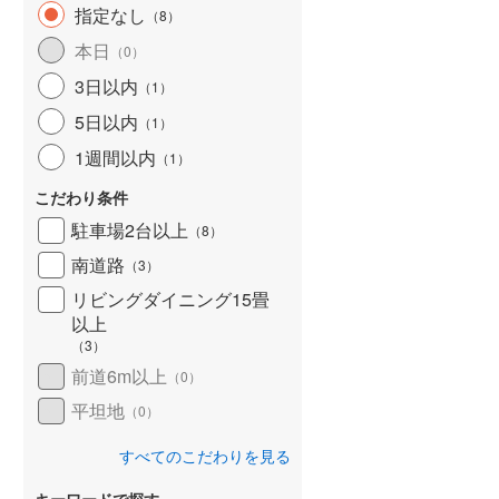
指定なし
（
8
）
本日
（
0
）
3日以内
（
1
）
5日以内
（
1
）
1週間以内
（
1
）
こだわり条件
駐車場2台以上
（
8
）
南道路
（
3
）
リビングダイニング15畳
以上
（
3
）
前道6m以上
（
0
）
平坦地
（
0
）
すべてのこだわりを見る
キーワードで探す