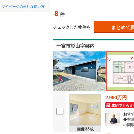
中国
LD
鳥取
瀬戸市
(
4
名鉄常滑
マイページの便利な使い方
8
リビング
件
豊川市
名鉄知多
(
1
四国
徳島
（
3
）
名鉄犬山
刈谷市
(
1
まとめて
チェックした物件を
九州・沖縄
福岡
構造・規模・
名鉄瀬戸
西尾市
(
1
一宮市杉山字郷内
耐震、免
常滑市
(
5
（
6
）
稲沢市
(
9
0
0
0
0
0
0
該当物件
該当物件
該当物件
該当物件
該当物件
該当物件
件
件
件
件
件
件
長期優良
大府市
(
0
尾張旭市
立地
豊明市
(
3
2,990万円
最寄りの
愛西市
(
1
成約でもらえ
おす
間取り、居室
弥富市
(
0
◆敷地
の間
長久手市
吹き抜け
画像
35
枚
防犯