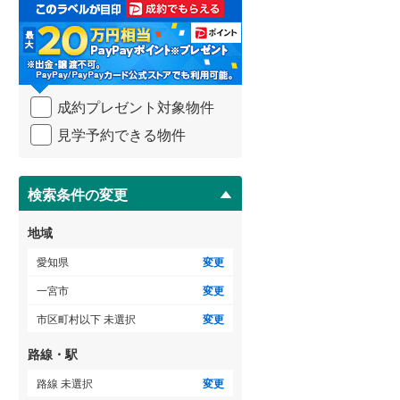
取
海部郡大治町
(
0
)
3階建て以上
（
0
）
る
・
知多郡阿久比町
(
0
)
条
件
知多郡美浜町
(
1
)
を
成約プレゼント対象物件
マ
北設楽郡設楽町
(
0
)
イ
見学予約できる物件
ペ
ー
ジ
に
検索条件の変更
保
存
地域
す
る
愛知県
変更
一宮市
変更
市区町村以下 未選択
変更
路線・駅
路線 未選択
変更