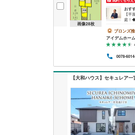
成約でもらえ
おす
【平
庭！
画像
28
枚
地震に
■□■
ブロンズ推
ご相
アイデムホー
可能
■□
ぜひご
0078-6014
の話
しま
す。
【大和ハウス】セキュレア一