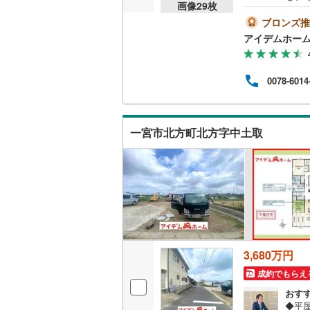
画像
29
枚
付き
00m
ブロンズ推
たら
アイデムホー
案内
て■
方、ぜ
0078-6014
ーン
え致
ます
一宮市北方町北方字中土取
3,680万円
成約でもらえ
おす
◆平屋