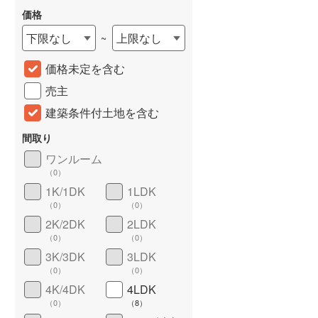
価格
下限なし
上限なし
~
価格未定を含む
売主
建築条件付土地を含む
間取り
ワンルーム
詳しく見る
（
0
）
1K/1DK
1LDK
（
0
）
（
0
）
2K/2DK
2LDK
（
0
）
（
0
）
3K/3DK
3LDK
（
0
）
（
0
）
4K/4DK
4LDK
（
0
）
（
8
）