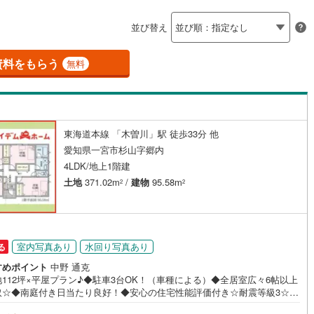
島根
岡山
広島
山口
)
半田市
(
2
)
線
(
0
)
名鉄築港線
(
0
)
並び替え
ダイニング15畳以上
新線
5
)
(
0
)
津島市
名鉄津島線
(
3
)
(
0
)
香川
愛媛
高知
保存した条件を見る
線
(
1
)
名鉄広見線
(
0
)
)
豊田市
(
1
)
資料をもらう
無料
佐賀
長崎
熊本
大分
施工・品質・工法関連
線
(
0
)
名鉄空港線
(
0
)
1
)
蒲郡市
(
11
)
震、制震構造
設計住宅性能評価付き
)
江南市
(
2
)
（
7
）
東海道本線 「木曽川」駅 徒歩33分 他
)
新城市
(
2
)
この条件で検索する
この条件で検索する
この条件で検索する
この条件で検索する
この条件で検索する
この条件で検索する
市区町村以下を選択
市区町村を選択す
駅を選択する
愛知県一宮市杉山字郷内
住宅
（
5
）
大規模（総区画数50戸以上）
)
知多市
(
8
)
4LDK/地上1階建
（
0
）
土地
371.02m
/
建物
95.58m
2
2
(
0
)
高浜市
(
6
)
)
日進市
(
0
)
駅が始発駅
（
0
）
海まで2km以内
（
0
）
)
清須市
(
0
)
室内写真あり
水回り写真あり
る
すめポイント
中野 通克
全体
)
みよし市
(
1
)
112坪×平屋プラン♪◆駐車3台OK！（車種による）◆全居室広々6帖以上
取☆◆南庭付き日当たり良好！◆安心の住宅性能評価付き☆耐震等級3☆◆
(
0
)
愛知郡東郷町
(
1
)
（
1
）
バリアフリー住宅
（
6
）
カメラ・電気施錠タグキーを標準搭載☆◆葉栗小学校まで720m◆葉栗中学