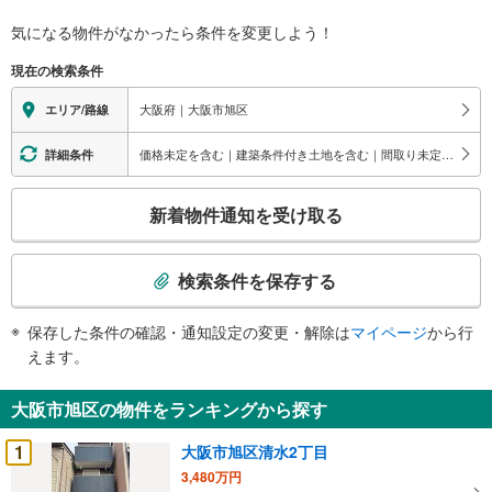
気になる物件がなかったら
条件を変更しよう！
現在の検索条件
大阪府｜大阪市旭区
エリア/路線
価格未定を含む｜建築条件付き土地を含む｜間取り未定を含む
詳細条件
こ
新着物件通知を受け取る
の
検
索
検索条件を保存する
条
件
保存した条件の確認・通知設定の変更・解除は
マイページ
から行
で
えます。
通
知
大阪市旭区の物件をランキングから探す
を
受
1
大阪市旭区清水2丁目
け
3,480万円
取