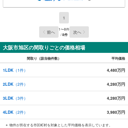
1
1
〜
8
件
前へ
次へ
/
8
件
大阪市旭区の間取りごとの価格相場
間取り（該当物件数）
平均価格
1LDK
（
1
件）
4,480万円
2LDK
（
2
件）
4,280万円
3LDK
（
3
件）
4,280万円
4LDK
（
2
件）
3,980万円
物件が所在する市区町村を対象とした平均価格を表示しています。