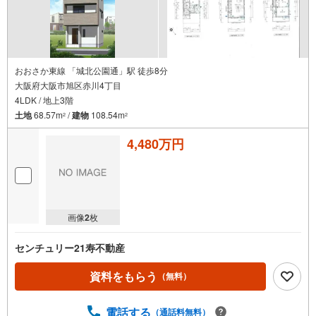
おおさか東線 「城北公園通」駅 徒歩8分
大阪府大阪市旭区赤川4丁目
4LDK / 地上3階
土地
68.57m
/
建物
108.54m
2
2
4,480万円
画像
2
枚
センチュリー21寿不動産
資料をもらう
（無料）
電話する
（通話料無料）