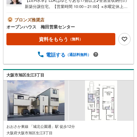
【ZEH水準】LDKはゆとりある17畳以上♪全居室収納付の
新築分譲住宅。【営業時間 10:00～21:00】※水曜定休上記
時間はお電話が繋がりやすくなっております。ぜひお気軽
にご連絡ください！現地を見学される場合は「室内・現地
ブロンズ推奨店
を見学する（無料）」ボタンよりご希望の日時をご記入い
オープンハウス 梅田営業センター
ただけますとスムーズにご案内が可能です。◎現地のご案
内について・平日や夜遅い時間帯もご案内が可能 ※定休日
資料をもらう
（無料）
を除く・経験豊富なスタッフが物件詳細を丁寧にご説明い
たします。・車でご自宅や最寄り駅等、ご指定の場所まで
電話する
（通話料無料）
送迎します。・チャイルドシートのご用意ございます。◎
個別FP相談会 無料物件のご紹介だけでなく住宅ローン・
資金のご相談、まずは家探しについて話を聞きたいという
方も大歓迎です！年間8000棟以上の限定物件を発表してい
大阪市旭区生江3丁目
るオープンハウスだから出会える物件が多数ございます。
ぜひお気軽にご連絡・ご相談ください！※限定物件:当社の
み、もしくは当社を含めた数社でのみご紹介可能なオープ
ンハウス・ディベロップメントの物件
おおさか東線 「城北公園通」駅 徒歩12分
大阪府大阪市旭区生江3丁目