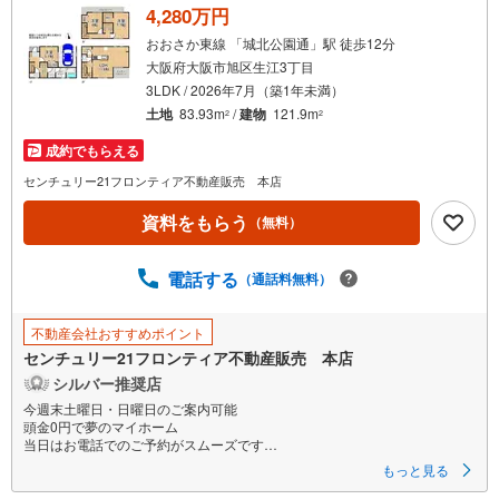
4,280万円
おおさか東線 「城北公園通」駅 徒歩12分
大阪府大阪市旭区生江3丁目
3LDK / 2026年7月（築1年未満）
土地
83.93m
/
建物
121.9m
2
2
成約でもらえる
センチュリー21フロンティア不動産販売 本店
資料をもらう
（無料）
電話する
（通話料無料）
不動産会社おすすめポイント
センチュリー21フロンティア不動産販売 本店
シルバー推奨店
今週末土曜日・日曜日のご案内可能
頭金0円で夢のマイホーム
当日はお電話でのご予約がスムーズです
最長35年の定期点検・長期保証で安心
もっと見る
立地