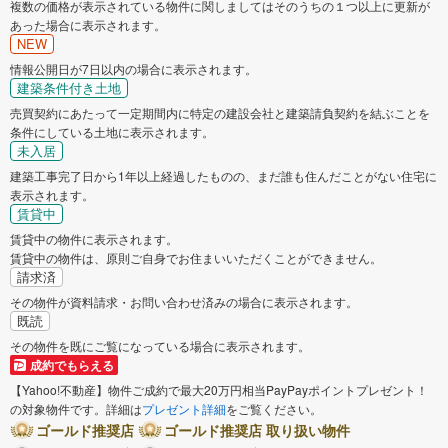
複数の価格が表示されている物件に関しましてはそのうちの１つ以上に更新が
あった場合に表示されます。
NEW
情報公開日が7日以内の場合に表示されます。
建築条件付き土地
売買契約にあたって一定期間内に特定の建設会社と建築請負契約を結ぶことを
条件にしている土地に表示されます。
未入居
建築工事完了日から1年以上経過したものの、まだ誰も住んだことがない住宅に
表示されます。
賃貸中
賃貸中の物件に表示されます。
賃貸中の物件は、原則ご自身でお住まいいただくことができません。
請求済
その物件が資料請求・お問い合わせ済みの場合に表示されます。
既読
その物件を既にご覧になっている場合に表示されます。
成約でもらえる
【Yahoo!不動産】物件ご成約で最大20万円相当PayPayポイントプレゼント！
の対象物件です。詳細は
プレゼント詳細
をご覧ください。
ゴールド推奨店
ゴールド推奨店 取り扱い物件