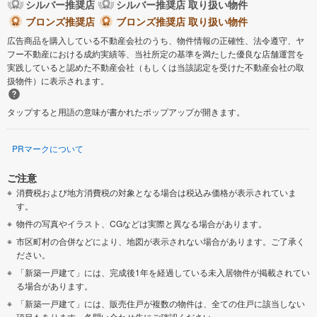
シルバー推奨店
シルバー推奨店 取り扱い物件
ブロンズ推奨店
ブロンズ推奨店 取り扱い物件
広告商品を購入している不動産会社のうち、物件情報の正確性、法令遵守、ヤ
フー不動産における成約実績等、当社所定の基準を満たした優良な店舗運営を
実践していると認めた不動産会社（もしくは当該認定を受けた不動産会社の取
扱物件）に表示されます。
タップすると用語の意味が書かれたポップアップが開きます。
PRマークについて
ご注意
消費税および地方消費税の対象となる場合は税込み価格が表示されていま
す。
物件の写真やイラスト、CGなどは実際と異なる場合があります。
市区町村の合併などにより、地図が表示されない場合があります。ご了承く
ださい。
「新築一戸建て」には、完成後1年を経過している未入居物件が掲載されてい
る場合があります。
「新築一戸建て」には、販売住戸が複数の物件は、全ての住戸に該当しない
項目もあります。各問い合わせ先にご確認ください。