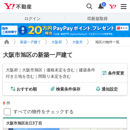
Yahoo!不動産
検索
通知
i
ログイン
ID新規取得
新築一戸建て
大阪府
大阪市
旭区の物件一覧
大阪市旭区の新築一戸建て
大阪府｜大阪市旭区｜価格未定を含む｜建築条件
条件変更
付き土地を含む｜間取り未定を含む
おすすめ順
検索条件保存
通知設定
8
件
すべての物件をチェックする
大阪市旭区生江3丁目