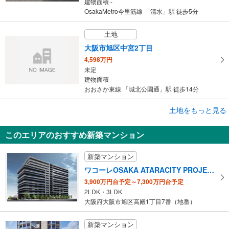
建物面積 -
OsakaMetro今里筋線 「清水」駅 徒歩5分
土地
大阪市旭区中宮2丁目
4,598万円
未定
建物面積 -
おおさか東線 「城北公園通」駅 徒歩14分
成約でもらえる
土地をもっと見る
土地
このエリアのおすすめ新築マンション
大阪市旭区中宮2丁目
4,598万円
新築マンション
未定
建物面積 -
ワコーレOSAKA ATARACITY PROJECT（ワコーレシティ城北公園通）
おおさか東線 「城北公園通」駅 徒歩14分
3,900万円台予定～7,300万円台予定
2LDK・3LDK
大阪府大阪市旭区高殿1丁目7番（地番）
新築マンション