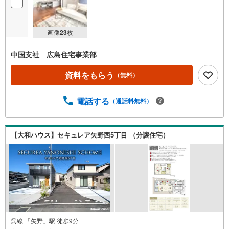
画像
23
枚
中国支社 広島住宅事業部
資料をもらう
（無料）
電話する
（通話料無料）
【大和ハウス】セキュレア矢野西5丁目 （分譲住宅）
呉線 「矢野」駅 徒歩9分