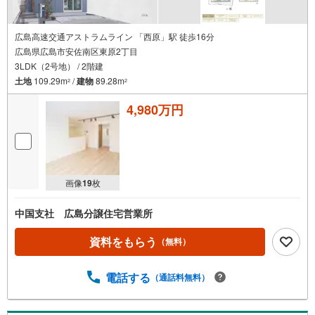
広島高速交通アストラムライン 「西原」駅 徒歩16分
広島県広島市安佐南区東原2丁目
3LDK（2号地） / 2階建
土地
109.29m
/
建物
89.28m
2
2
4,980万円
画像
19
枚
中国支社 広島分譲住宅営業所
資料をもらう
（無料）
電話する
（通話料無料）