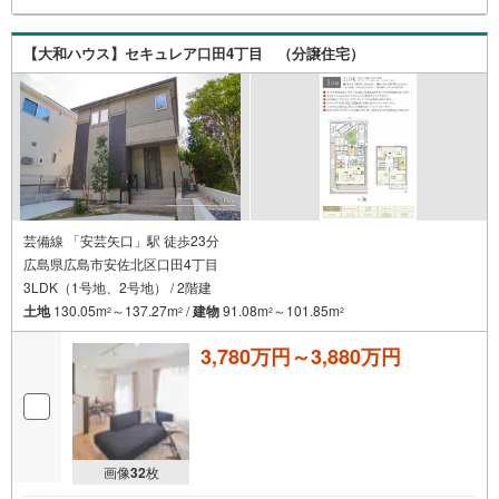
【大和ハウス】セキュレア口田4丁目 （分譲住宅）
芸備線 「安芸矢口」駅 徒歩23分
広島県広島市安佐北区口田4丁目
3LDK（1号地、2号地） / 2階建
土地
130.05m
～137.27m
/
建物
91.08m
～101.85m
2
2
2
2
3,780万円～3,880万円
画像
32
枚