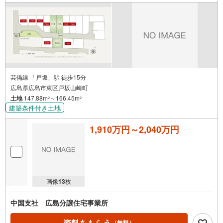
芸備線 「戸坂」駅 徒歩15分
広島県広島市東区戸坂山崎町
土地
147.88m
～166.45m
2
2
建築条件付き土地
1,910万円～2,040万円
画像
13
枚
中国支社 広島分譲住宅事業所
資料をもらう
（無料）