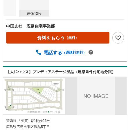
画像
13
枚
中国支社 広島住宅事業部
資料をもらう
（無料）
電話する
（通話料無料）
【大和ハウス】プレディアステージ温品（建築条件付宅地分譲）
芸備線 「矢賀」駅 徒歩26分
広島県広島市東区温品5丁目