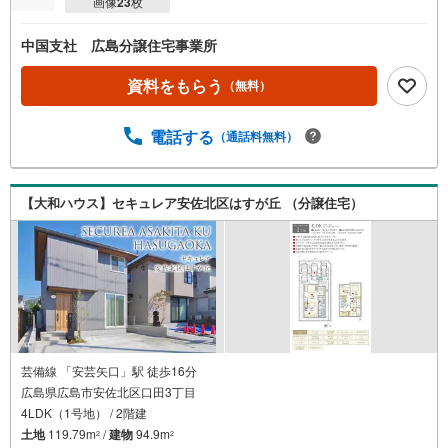
画像
23
枚
中国支社 広島分譲住宅事業所
資料をもらう
（無料）
電話する
（通話料無料）
【大和ハウス】セキュレア安佐北区はすが丘 （分譲住宅）
芸備線 「安芸矢口」駅 徒歩16分
広島県広島市安佐北区口田3丁目
4LDK（1号地） / 2階建
土地
119.79m
/
建物
94.9m
2
2