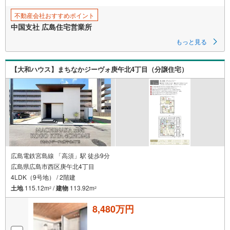
不動産会社おすすめポイント
中国支社 広島住宅営業所
もっと見る
【大和ハウス】まちなかジーヴォ庚午北4丁目（分譲住宅）
広島電鉄宮島線 「高須」駅 徒歩9分
広島県広島市西区庚午北4丁目
4LDK（9号地） / 2階建
土地
115.12m
/
建物
113.92m
2
2
8,480万円