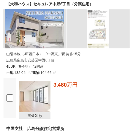
【大和ハウス】セキュレア中野6丁目（分譲住宅）
山陽本線（JR西日本） 「中野東」駅 徒歩15分
広島県広島市安芸区中野6丁目
4LDK（6号地） / 2階建
土地
132.04m
/
建物
104.66m
2
2
3,480万円
画像
21
枚
中国支社 広島分譲住宅営業所