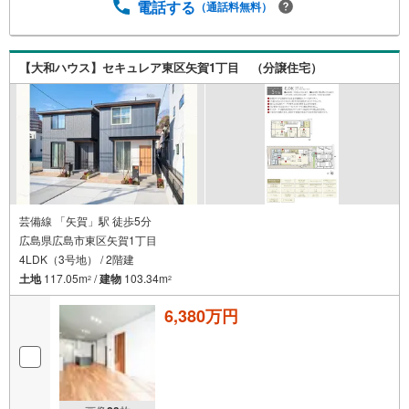
電話する
（通話料無料）
【大和ハウス】セキュレア東区矢賀1丁目 （分譲住宅）
芸備線 「矢賀」駅 徒歩5分
広島県広島市東区矢賀1丁目
4LDK（3号地） / 2階建
土地
117.05m
/
建物
103.34m
2
2
6,380万円