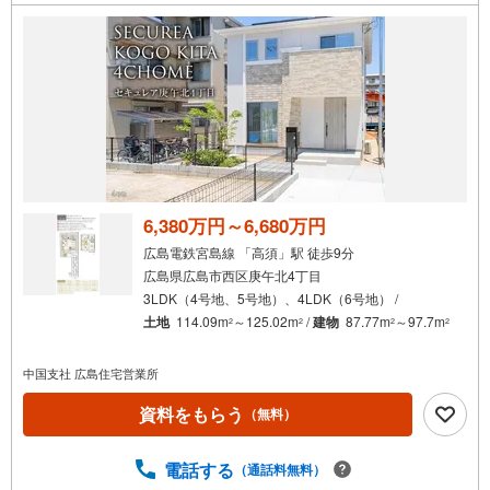
6,380万円～6,680万円
広島電鉄宮島線 「高須」駅 徒歩9分
広島県広島市西区庚午北4丁目
3LDK（4号地、5号地）、4LDK（6号地） /
土地
114.09m
～125.02m
/
建物
87.77m
～97.7m
2
2
2
2
中国支社 広島住宅営業所
資料をもらう
（無料）
電話する
（通話料無料）