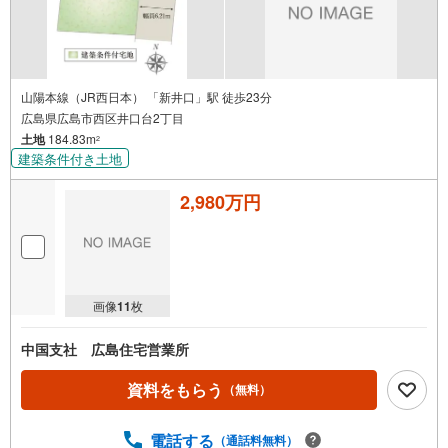
山陽本線（JR西日本） 「新井口」駅 徒歩23分
広島県広島市西区井口台2丁目
土地
184.83m
2
建築条件付き土地
2,980万円
画像
11
枚
中国支社 広島住宅営業所
資料をもらう
（無料）
電話する
（通話料無料）