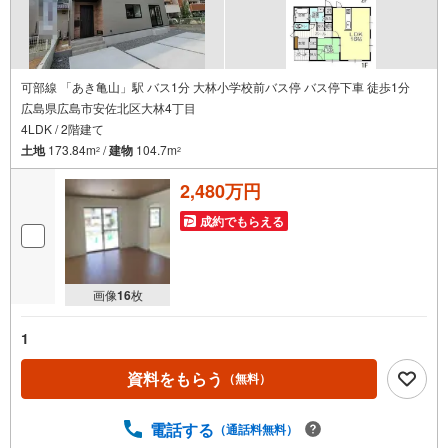
可部線 「あき亀山」駅 バス1分 大林小学校前バス停 バス停下車 徒歩1分
広島県広島市安佐北区大林4丁目
4LDK / 2階建て
土地
173.84m
/
建物
104.7m
2
2
2,480万円
成約でもらえる
画像
16
枚
1
資料をもらう
（無料）
電話する
（通話料無料）