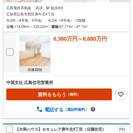
広島電鉄宮島線 「高須」駅 徒歩9分
広島県広島市西区庚午北4丁目
3LDK（4号地、5号地）、4LDK（6号地） / 2階建
土地
114.09m
～125.02m
/
建物
87.77m
～97.7m
2
2
2
2
6,380万円～6,680万円
画像
32
枚
中国支社 広島住宅営業所
資料をもらう
（無料）
電話する
（通話料無料）
【大和ハウス】セキュレア庚午北4丁目（分譲住宅）
PR