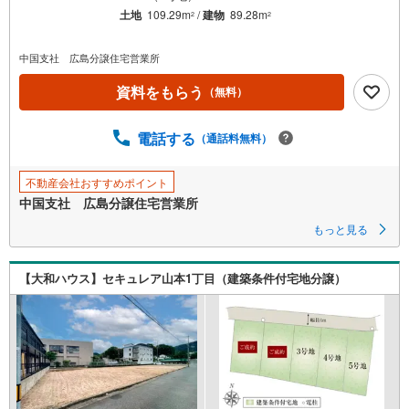
マ
土地
109.29m
/
建物
89.28m
2
2
イ
ペ
中国支社 広島分譲住宅営業所
ー
資料をもらう
（無料）
ジ
に
保
電話する
（通話料無料）
存
す
不動産会社おすすめポイント
る
中国支社 広島分譲住宅営業所
もっと見る
【大和ハウス】セキュレア山本1丁目（建築条件付宅地分譲）