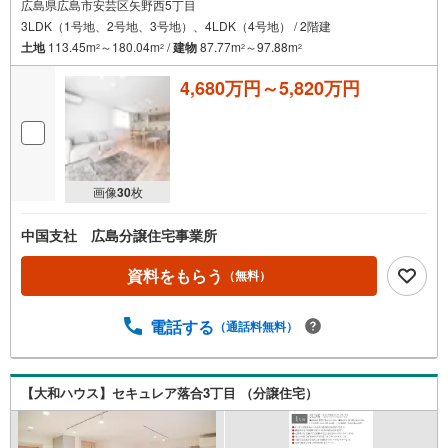
広島県広島市安芸区矢野西5丁目
3LDK（1号地、2号地、3号地）、4LDK（4号地） / 2階建
土地
113.45m
～180.04m
/
建物
87.77m
～97.88m
2
2
2
2
4,680万円～5,820万円
画像
30
枚
中国支社 広島分譲住宅事業所
資料をもらう
（無料）
電話する
（通話料無料）
【大和ハウス】セキュレア落合3丁目 （分譲住宅）