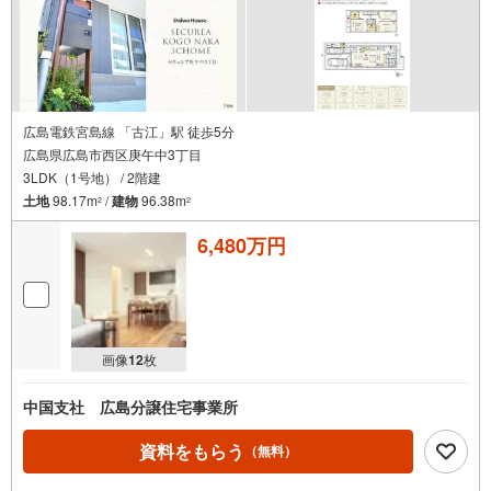
広島電鉄宮島線 「古江」駅 徒歩5分
広島県広島市西区庚午中3丁目
3LDK（1号地） / 2階建
土地
98.17m
/
建物
96.38m
2
2
6,480万円
画像
12
枚
中国支社 広島分譲住宅事業所
資料をもらう
（無料）