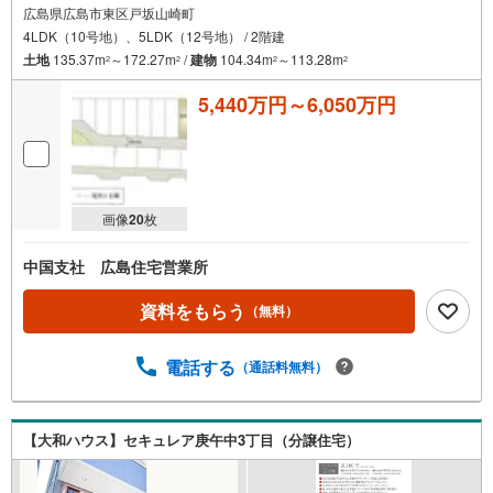
広島県広島市東区戸坂山崎町
4LDK（10号地）、5LDK（12号地） / 2階建
土地
135.37m
～172.27m
/
建物
104.34m
～113.28m
2
2
2
2
5,440万円～6,050万円
画像
20
枚
中国支社 広島住宅営業所
資料をもらう
（無料）
電話する
（通話料無料）
【大和ハウス】セキュレア庚午中3丁目（分譲住宅）