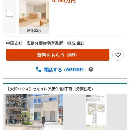
5,180万円
画像
23
枚
中国支社 広島分譲住宅営業所 担当:森口
資料をもらう
（無料）
電話する
（通話料無料）
【大和ハウス】セキュレア庚午北4丁目（分譲住宅）