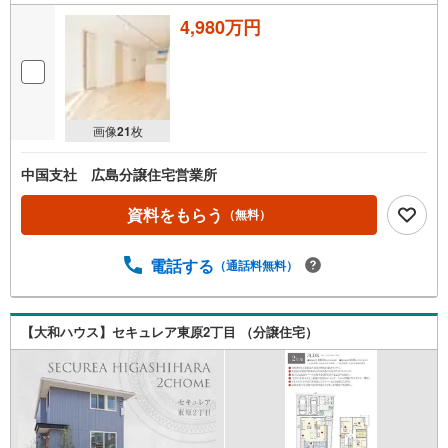
4,980万円
画像
21
枚
中国支社 広島分譲住宅営業所
資料をもらう
（無料）
電話する
（通話料無料）
【大和ハウス】セキュレア東原2丁目 （分譲住宅）