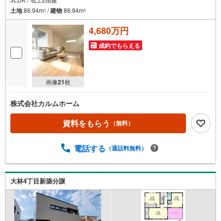
土地
86.94m
/
建物
86.94m
2
2
4,680万円
成約でもらえる
画像
21
枚
株式会社カルムホーム
資料をもらう
（無料）
電話する
（通話料無料）
大林4丁目新築分譲