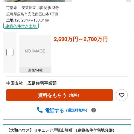
可部線 「安芸長束」駅 徒歩13分
広島県広島市安佐南区山本1丁目
土地
120.28m
～133.31m
2
2
建築条件付き土地
2,690万円～2,780万円
画像
14
枚
中国支社 広島住宅事業部
資料をもらう
（無料）
電話する
（通話料無料）
【大和ハウス】セキュレア戸坂山崎町 （建築条件付宅地分譲）