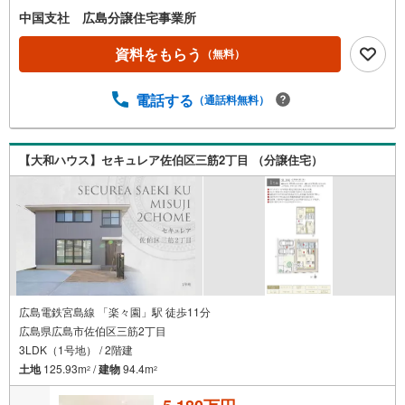
中国支社 広島分譲住宅事業所
資料をもらう
（無料）
電話する
（通話料無料）
【大和ハウス】セキュレア佐伯区三筋2丁目 （分譲住宅）
広島電鉄宮島線 「楽々園」駅 徒歩11分
広島県広島市佐伯区三筋2丁目
3LDK（1号地） / 2階建
土地
125.93m
/
建物
94.4m
2
2