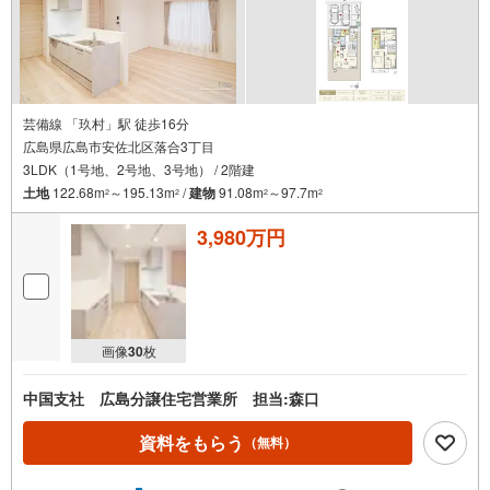
芸備線 「玖村」駅 徒歩16分
広島県広島市安佐北区落合3丁目
3LDK（1号地、2号地、3号地） / 2階建
土地
122.68m
～195.13m
/
建物
91.08m
～97.7m
2
2
2
2
3,980万円
画像
30
枚
中国支社 広島分譲住宅営業所 担当:森口
資料をもらう
（無料）