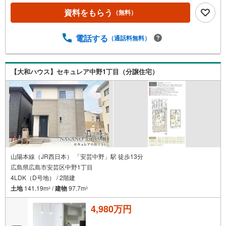
資料をもらう
（無料）
電話する
（通話料無料）
【大和ハウス】セキュレア中野1丁目（分譲住宅）
山陽本線（JR西日本） 「安芸中野」駅 徒歩13分
広島県広島市安芸区中野1丁目
4LDK（D号地） / 2階建
土地
141.19m
/
建物
97.7m
2
2
4,980万円