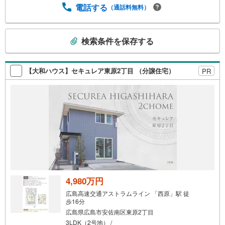
電話する
（通話料無料）
こ
検索条件を保存する
の
検
索
【大和ハウス】セキュレア東原2丁目 （分譲住宅）
PR
条
件
で
通
知
を
受
け
取
る
4,980万円
・
広島高速交通アストラムライン 「西原」駅 徒
条
歩16分
件
広島県広島市安佐南区東原2丁目
を
3LDK（2号地） /