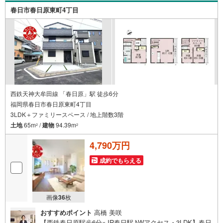
きます。お子様連れでもどうぞ。現地でご覧いただきたい
春日市春日原東町4丁目
点や、周辺の様子についてもその場でご説明いたします
西鉄天神大牟田線 「春日原」駅 徒歩6分
福岡県春日市春日原東町4丁目
3LDK＋ファミリースペース / 地上階数3階
土地
65m
/
建物
94.39m
2
2
4,790万円
成約でもらえる
画像
36
枚
おすすめポイント
高橋 美咲
【西鉄春日原駅歩6分×JR春日駅♪Wアクセス・3LDK】春日