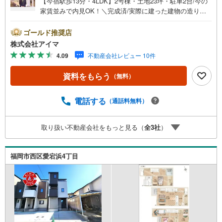
【今宿駅歩13分・4LDK】2号棟・土地23坪・駐車2台/今の
家賃並みで内見OK！＼完成済/実際に建った建物の造りと
仕上がりを、その場でお確かめいただけます。■広さ・間取
り間取りは4LDK・LDK15帖以上。土地約23坪・延床約32坪
ゴールド推奨店
と、暮らしの広さを数字でご確認いただけます。■品質・保
株式会社アイマ
証住まいの品質を支える裏付けです。基礎は面で支えるベ
4.09
不動産会社レビュー 10件
タ基礎。地盤調査を実施済み。築2年以内の新しい住まい。
ほかに外壁サイディング・即引渡し可も備えます。■省エネ
資料をもらう
（無料）
性能光熱費と快適さに配慮した仕様です。熱を伝えにくい
複層ガラス。外気と音を抑える二重サッシ。24時間換気で
空気を循環。ほかにエコジョーズも備えます。■アイマのサ
電話する
（通話料無料）
ポートアイマは福岡の新築一戸建て・マンションの専門店
です大手ネット銀行はじめ多数の金融機関と提携/最長50年
取り扱い不動産会社をもっと見る（
全
3
社
）
の返済プランもご用意平日も夜間もご見学OK/ご自宅・最
寄り駅まで送迎無料/オンライン相談OK「見るだけ」「ロ
ーン相談だけ」でも歓迎します他社でローンが難しいと言
福岡市西区愛宕浜4丁目
われた方、転職後で審査にご不安の方もご相談ください