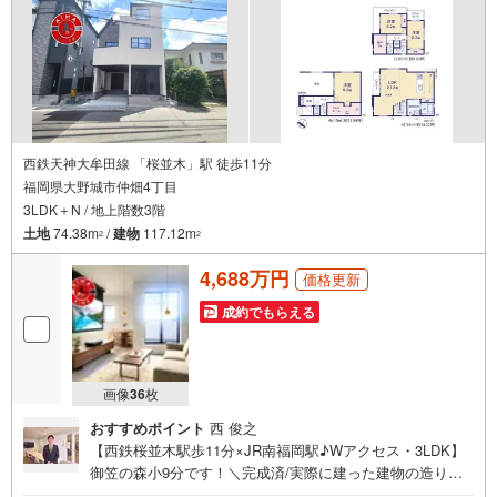
西鉄天神大牟田線 「桜並木」駅 徒歩11分
福岡県大野城市仲畑4丁目
3LDK＋N / 地上階数3階
土地
74.38m
/
建物
117.12m
2
2
4,688万円
価格更新
成約でもらえる
画像
36
枚
おすすめポイント
西 俊之
【西鉄桜並木駅歩11分×JR南福岡駅♪Wアクセス・3LDK】
御笠の森小9分です！＼完成済/実際に建った建物の造りと
仕上がりを、その場でお確かめいただけます。■広さ・間取