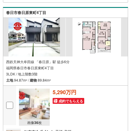
ただければ調整しやすく、当日でも空きがあればご案内で
きます。お子様連れでもどうぞ。現地でご覧いただきたい
春日市春日原東町4丁目
点や、周辺の様子についてもその場でご説明いたします
西鉄天神大牟田線 「春日原」駅 徒歩6分
福岡県春日市春日原東町4丁目
3LDK / 地上階数3階
土地
94.87m
/
建物
89.84m
2
2
5,290万円
成約でもらえる
画像
36
枚