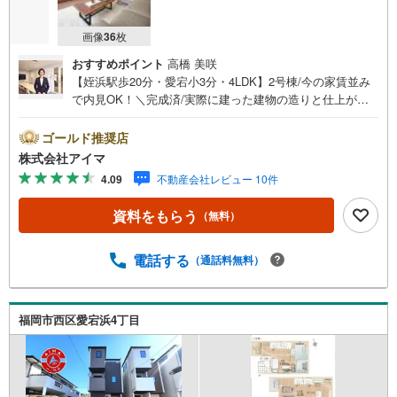
画像
36
枚
おすすめポイント
高橋 美咲
【姪浜駅歩20分・愛宕小3分・4LDK】2号棟/今の家賃並み
で内見OK！＼完成済/実際に建った建物の造りと仕上がり
を、その場でお確かめいただけます。■広さ・間取り間取り
は4LDK・LDK18帖以上。土地約22坪・延床約30坪と、暮ら
ゴールド推奨店
しの広さを数字でご確認いただけます。■品質・保証住まい
株式会社アイマ
の品質を支える裏付けです。基礎は面で支えるベタ基礎。
4.09
不動産会社レビュー 10件
地盤調査を実施済み。築2年以内の新しい住まい。ほかに外
壁サイディング・即引渡し可も備えます。■省エネ性能光熱
資料をもらう
（無料）
費と快適さに配慮した仕様です。熱を伝えにくい複層ガラ
ス。外気と音を抑える二重サッシ。24時間換気で空気を循
環。ほかにエコジョーズも備えます。■アイマのサポートア
電話する
（通話料無料）
イマは福岡の新築一戸建て・マンションの専門店です大手
ネット銀行はじめ多数の金融機関と提携/最長50年の返済プ
ランもご用意平日も夜間もご見学OK/ご自宅・最寄り駅ま
福岡市西区愛宕浜4丁目
で送迎無料/オンライン相談OK「見るだけ」「ローン相談
だけ」でも歓迎します他社でローンが難しいと言われた
方、転職後で審査にご不安の方もご相談ください