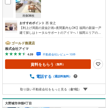
画像
36
枚
おすすめポイント
西 俊之
【利上げ局面の資金計画×夜間案内もOK】福岡の新築一戸
建て探しはトータルサポートのアイマへ！福岡エリアの最
新物件情報を網羅し、初めてのマイホーム購入を「資金計
画」から「物件選び」まで全力でバックアップいたしま
ゴールド推奨店
す。＼株式会社アイマが選ばれる2大サポート/【プロ目線
株式会社アイマ
のローンの提案力】大手ネット銀行をはじめ多数の金融機
4.09
不動産会社レビュー 10件
関と提携。お借入期間「最長50年」のプランや今注目の低
金利プランなど、購入後の生活にゆとりを持たせるための
資料をもらう
（無料）
最適な資金計画をご提案します。【フットワーク軽い安心
対応】「平日の仕事帰りに見学したい」「小さな子どもが
いて移動が大変」という方も大歓迎。平日・夜間の現地案
電話する
（通話料無料）
内や、ご自宅・最寄駅までの【無料送迎】にも柔軟に対応
いたします。まずは『見るだけ』『ローン相談だけ』でも
取り扱い不動産会社をもっと見る（
全
1
社
）
大歓迎。お客様のペースを最優先し、無理な営業は一切行
いません。お客様のライフスタイルに合わせた快適な住ま
い探しをお手伝いいたします。まずはお気軽にお問い合わ
大野城市仲畑4丁目
せくださいませ。