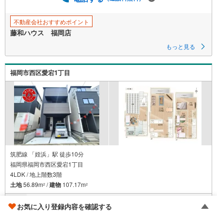
不動産会社おすすめポイント
藤和ハウス 福岡店
もっと見る
福岡市西区愛宕1丁目
筑肥線 「姪浜」駅 徒歩10分
福岡県福岡市西区愛宕1丁目
4LDK / 地上階数3階
土地
56.89m
/
建物
107.17m
2
2
4,849万円
お気に入り登録内容を確認する