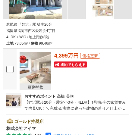
筑肥線 「姪浜」駅 徒歩20分
福岡県福岡市西区愛宕浜4丁目
4LDK＋WIC / 地上階数3階
土地
73.05m
/
建物
99.46m
2
2
4,399万円
価格更新
成約でもらえる
画像
36
枚
おすすめポイント
高橋 美咲
【姪浜駅歩20分・愛宕小3分・4LDK】1号棟/今の家賃並み
で内見OK！＼完成済/実際に建った建物の造りと仕上がり
を、その場でお確かめいただけます。■広さ・間取り間取り
は4LDK・LDK18帖以上。土地約22坪・延床約30坪と、暮ら
ゴールド推奨店
しの広さを数字でご確認いただけます。■品質・保証住まい
株式会社アイマ
の品質を支える裏付けです。基礎は面で支えるベタ基礎。