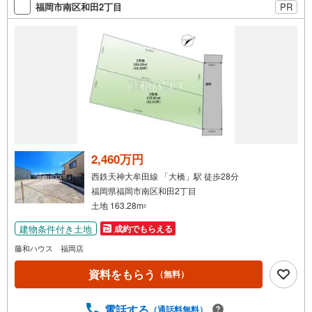
福岡市南区和田2丁目
PR
2,460万円
西鉄天神大牟田線 「大橋」駅 徒歩28分
福岡県福岡市南区和田2丁目
土地 163.28m
2
建物条件付き土地
成約でもらえる
藤和ハウス 福岡店
資料をもらう
（無料）
電話する
（通話料無料）