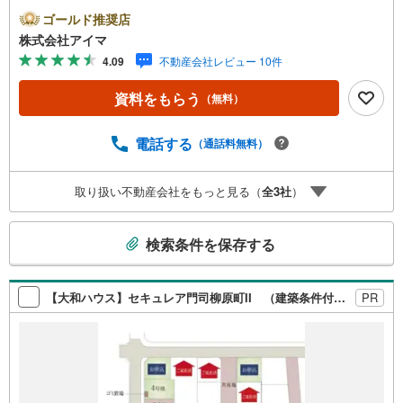
り間取りは3LDK・LDK20帖以上。土地約22坪・延床約35坪
ゴールド推奨店
と、暮らしの広さを数字でご確認いただけます。■品質・保
株式会社アイマ
証住まいの品質を支える裏付けです。基礎は面で支えるベ
4.09
不動産会社レビュー 10件
タ基礎。地盤調査を実施済み。築2年以内の新しい住まい。
ほかに外壁サイディング・即引渡し可も備えます。■省エネ
資料をもらう
（無料）
性能光熱費と快適さに配慮した仕様です。熱を伝えにくい
複層ガラス。外気と音を抑える二重サッシ。24時間換気で
空気を循環。ほかにエコジョーズも備えます。■アイマのサ
電話する
（通話料無料）
ポートアイマは福岡の新築一戸建て・マンションの専門店
です大手ネット銀行はじめ多数の金融機関と提携/最長50年
取り扱い不動産会社をもっと見る（
全
3
社
）
の返済プランもご用意平日も夜間もご見学OK/ご自宅・最
寄り駅まで送迎無料/オンライン相談OK「見るだけ」「ロ
こ
ーン相談だけ」でも歓迎します他社でローンが難しいと言
検索条件を保存する
われた方、転職後で審査にご不安の方もご相談ください
の
検
索
【大和ハウス】セキュレア門司柳原町II （建築条件付宅地分譲）
PR
条
件
で
通
知