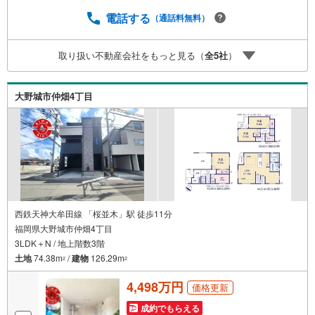
複層ガラス。外気と音を抑える二重サッシ。24時間換気で
空気を循環。ほかにエコジョーズも備えます。■アイマのサ
電話する
（通話料無料）
ポートアイマは福岡の新築一戸建て・マンションの専門店
です大手ネット銀行はじめ多数の金融機関と提携/最長50年
取り扱い不動産会社をもっと見る（
全
5
社
）
の返済プランもご用意平日も夜間もご見学OK/ご自宅・最
寄り駅まで送迎無料/オンライン相談OK「見るだけ」「ロ
ーン相談だけ」でも歓迎します他社でローンが難しいと言
大野城市仲畑4丁目
われた方、転職後で審査にご不安の方もご相談ください
西鉄天神大牟田線 「桜並木」駅 徒歩11分
福岡県大野城市仲畑4丁目
3LDK＋N / 地上階数3階
土地
74.38m
/
建物
126.29m
2
2
4,498万円
価格更新
成約でもらえる