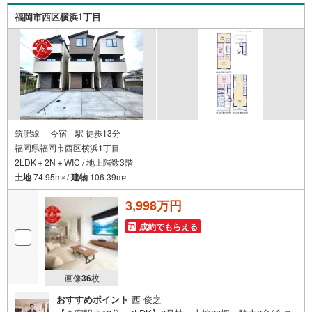
相談だけ」でも歓迎します他社でローンが難しいと言われ
福岡市西区横浜1丁目
た方、転職後で審査にご不安の方もご相談ください
筑肥線 「今宿」駅 徒歩13分
福岡県福岡市西区横浜1丁目
2LDK＋2N＋WIC / 地上階数3階
土地
74.95m
/
建物
106.39m
2
2
3,998万円
成約でもらえる
画像
36
枚
おすすめポイント
西 俊之