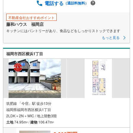
電話する
（通話料無料）
不動産会社おすすめポイント
藤和ハウス 福岡店
キッチンにはパントリーがあり、食品などをしっかりストックできます
もっと見る
福岡市西区横浜1丁目
筑肥線 「今宿」駅 徒歩13分
福岡県福岡市西区横浜1丁目
2LDK＋2N＋WIC / 地上階数3階
土地
74.95m
/
建物
106.47m
2
2