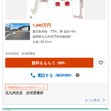
を
受
け
取
る
1,940万円
・
鹿児島本線 「門司」駅 徒歩14分
条
福岡県北九州市門司区柳原町
件
土地 152.51m
2
を
マ
北九州支店 住宅営業所
イ
ペ
資料をもらう
（無料）
ー
ジ
電話する
（通話料無料）
に
保
不動産会社おすすめポイント
存
北九州支店 住宅営業所
す
る
もっと見る