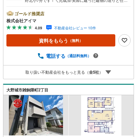
野北小7分です！＼完成済/実際に建った建物の造りと仕上
がりを、その場でお確かめいただけます。■広さ・間取り間
取りは3SLDK・LDK20帖以上。土地約28坪・延床約35坪
ゴールド推奨店
と、暮らしの広さを数字でご確認いただけます。■品質・保
株式会社アイマ
証住まいの品質を支える裏付けです。基礎は面で支えるベ
4.09
不動産会社レビュー 10件
タ基礎。地盤調査を実施済み。築2年以内の新しい住まい。
ほかに外壁サイディング・即引渡し可も備えます。■省エネ
資料をもらう
（無料）
性能光熱費と快適さに配慮した仕様です。熱を伝えにくい
複層ガラス。外気と音を抑える二重サッシ。24時間換気で
空気を循環。ほかにエコジョーズも備えます。■アイマのサ
電話する
（通話料無料）
ポートアイマは福岡の新築一戸建て・マンションの専門店
です大手ネット銀行はじめ多数の金融機関と提携/最長50年
取り扱い不動産会社をもっと見る（
全
5
社
）
の返済プランもご用意平日も夜間もご見学OK/ご自宅・最
寄り駅まで送迎無料/オンライン相談OK「見るだけ」「ロ
ーン相談だけ」でも歓迎します他社でローンが難しいと言
大野城市雑餉隈町2丁目
われた方、転職後で審査にご不安の方もご相談ください