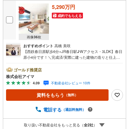
5,290万円
成約でもらえる
画像
36
枚
おすすめポイント
高橋 美咲
【西鉄春日原駅歩6分×JR春日駅♪Wアクセス・3LDK】春日
原小4分です！＼完成済/実際に建った建物の造りと仕上が
りを、その場でお確かめいただけます。■広さ・間取り間取
りは3LDK・LDK18帖以上。土地約28坪・延床約28坪と、暮
ゴールド推奨店
らしの広さを数字でご確認いただけます。■省エネ性能光熱
株式会社アイマ
費と快適さに配慮した仕様です。熱を伝えにくい複層ガラ
4.09
不動産会社レビュー 10件
ス。24時間換気で空気を循環。高効率給湯器エコジョー
ズ。■アイマのサポートアイマは福岡の新築一戸建て・マン
資料をもらう
（無料）
ションの専門店です大手ネット銀行はじめ多数の金融機関
と提携/最長50年の返済プランもご用意平日も夜間もご見学
OK/ご自宅・最寄り駅まで送迎無料/オンライン相談OK「見
電話する
（通話料無料）
るだけ」「ローン相談だけ」でも歓迎します他社でローン
が難しいと言われた方、転職後で審査にご不安の方もご相
取り扱い不動産会社をもっと見る（
全
2
社
）
談ください■ご見学についてご見学のご予約は前日までにい