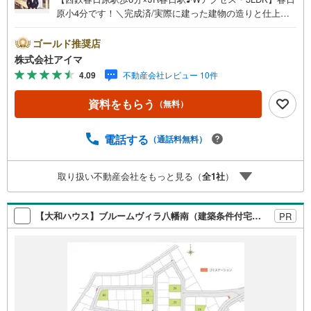
原小4分です！＼完成済/実際に建った建物の造りと仕上が
りを、その場でお確かめいただけます。■広さ・間取り間取
りは3LDK・LDK15帖以上。土地約20坪・延床約29坪と、暮
ゴールド推奨店
らしの広さを数字でご確認いただけます。■省エネ性能光熱
株式会社アイマ
費と快適さに配慮した仕様です。熱を伝えにくい複層ガラ
4.09
不動産会社レビュー 10件
ス。24時間換気で空気を循環。高効率給湯器エコジョー
ズ。■アイマのサポートアイマは福岡の新築一戸建て・マン
資料をもらう
（無料）
ションの専門店です大手ネット銀行はじめ多数の金融機関
と提携/最長50年の返済プランもご用意平日も夜間もご見学
OK/ご自宅・最寄り駅まで送迎無料/オンライン相談OK「見
電話する
（通話料無料）
るだけ」「ローン相談だけ」でも歓迎します他社でローン
が難しいと言われた方、転職後で審査にご不安の方もご相
取り扱い不動産会社をもっと見る（
全
1
社
）
談ください■ご見学についてご見学のご予約は前日までにい
ただければ調整しやすく、当日でも空きがあればご案内で
きます。お子様連れでもどうぞ。現地でご覧いただきたい
【大和ハウス】ブルームヴィラ八幡南（建築条件付宅地分譲）
PR
点や、周辺の様子についてもその場でご説明いたします