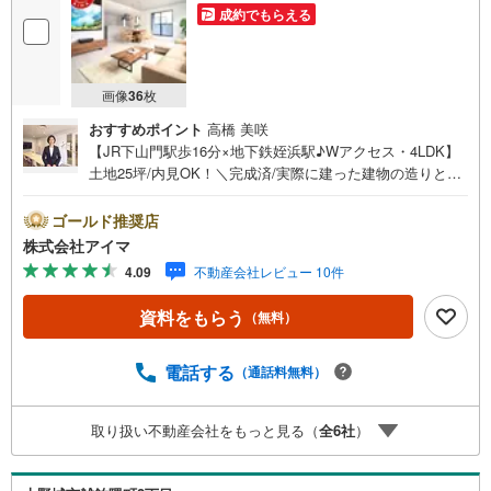
成約でもらえる
画像
36
枚
おすすめポイント
高橋 美咲
【JR下山門駅歩16分×地下鉄姪浜駅♪Wアクセス・4LDK】
土地25坪/内見OK！＼完成済/実際に建った建物の造りと仕
上がりを、その場でお確かめいただけます。■広さ・間取り
間取りは4LDK・LDK20帖以上。土地約25坪・延床約39坪
ゴールド推奨店
と、暮らしの広さを数字でご確認いただけます。■省エネ性
株式会社アイマ
能光熱費と快適さに配慮した仕様です。熱を伝えにくい複
4.09
不動産会社レビュー 10件
層ガラス。外気と音を抑える二重サッシ。高効率給湯器エ
コジョーズ。■アイマのサポートアイマは福岡の新築一戸建
資料をもらう
（無料）
て・マンションの専門店です大手ネット銀行はじめ多数の
金融機関と提携/最長50年の返済プランもご用意平日も夜間
もご見学OK/ご自宅・最寄り駅まで送迎無料/オンライン相
電話する
（通話料無料）
談OK「見るだけ」「ローン相談だけ」でも歓迎します他社
でローンが難しいと言われた方、転職後で審査にご不安の
取り扱い不動産会社をもっと見る（
全
6
社
）
方もご相談ください■ご見学についてご見学のご予約は前日
までにいただければ調整しやすく、当日でも空きがあれば
ご案内できます。お子様連れでもどうぞ。現地でご覧いた