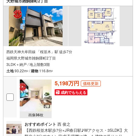
大野城市雑餉隈町2丁目
だきたい点や、周辺の様子についてもその場でご説明いた
します
西鉄天神大牟田線 「桜並木」駅 徒歩7分
福岡県大野城市雑餉隈町2丁目
3LDK＋納戸 / 地上階数3階
土地
93.22m
/
建物
116.8m
2
2
5,198万円
価格更新
成約でもらえる
画像
36
枚
おすすめポイント
西 俊之
【西鉄桜並木駅歩7分×JR春日駅♪Wアクセス・3SLDK】大