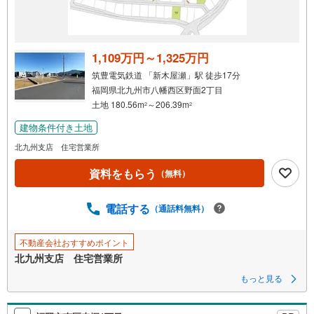
1,109万円～1,325万円
筑豊電気鉄道 「新木屋瀬」駅 徒歩17分
福岡県北九州市八幡西区野面2丁目
土地 180.56m
～206.39m
2
2
建物条件付き土地
北九州支店 住宅営業所
資料をもらう
（無料）
電話する
（通話料無料）
不動産会社おすすめポイント
北九州支店 住宅営業所
もっと見る