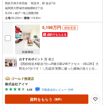
西鉄天神大牟田線 「桜並木」駅 徒歩7分
福岡県大野城市雑餉隈町2丁目
3LDK＋納戸 / 地上階数3階
土地
93.23m
/
建物
116.8m
2
2
5,198万円
価格更新
成約でもらえる
画像
36
枚
おすすめポイント
西 俊之
【西鉄桜並木駅歩7分×JR春日駅♪Wアクセス・3SLDK】大
野北小7分です！＼完成済/実際に建った建物の造りと仕上
がりを、その場でお確かめいただけます。■広さ・間取り間
取りは3SLDK・LDK20帖以上。土地約28坪・延床約35坪
ゴールド推奨店
と、暮らしの広さを数字でご確認いただけます。■品質・保
株式会社アイマ
証住まいの品質を支える裏付けです。基礎は面で支えるベ
4.09
不動産会社レビュー 10件
タ基礎。地盤調査を実施済み。築2年以内の新しい住まい。
ほかに外壁サイディング・即引渡し可も備えます。■省エネ
資料をもらう
（無料）
性能光熱費と快適さに配慮した仕様です。熱を伝えにくい