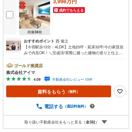
3,998万円
成約でもらえる
画像
36
枚
おすすめポイント
西 俊之
【今宿駅歩13分・4LDK】土地23坪・延床32坪/今の家賃並
みで内見OK！＼完成済/実際に建った建物の造りと仕上が
りを、その場でお確かめいただけます。■広さ・間取り間取
りは4LDK・LDK15帖以上。土地約23坪・延床約32坪と、暮
ゴールド推奨店
らしの広さを数字でご確認いただけます。■品質・保証住ま
株式会社アイマ
いの品質を支える裏付けです。基礎は面で支えるベタ基
4.09
不動産会社レビュー 10件
礎。地盤調査を実施済み。築2年以内の新しい住まい。ほか
に外壁サイディング・即引渡し可も備えます。■省エネ性能
資料をもらう
（無料）
光熱費と快適さに配慮した仕様です。熱を伝えにくい複層
ガラス。外気と音を抑える二重サッシ。24時間換気で空気
を循環。ほかにエコジョーズも備えます。■アイマのサポー
電話する
（通話料無料）
トアイマは福岡の新築一戸建て・マンションの専門店です
大手ネット銀行はじめ多数の金融機関と提携/最長50年の返
取り扱い不動産会社をもっと見る（
全
3
社
）
済プランもご用意平日も夜間もご見学OK/ご自宅・最寄り
駅まで送迎無料/オンライン相談OK「見るだけ」「ローン