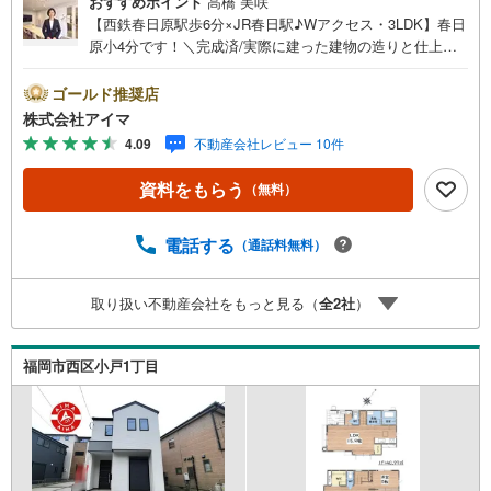
おすすめポイント
高橋 美咲
【西鉄春日原駅歩6分×JR春日駅♪Wアクセス・3LDK】春日
原小4分です！＼完成済/実際に建った建物の造りと仕上が
りを、その場でお確かめいただけます。■広さ・間取り間取
りは3LDK・LDK18帖以上。土地約29坪・延床約27坪と、暮
ゴールド推奨店
らしの広さを数字でご確認いただけます。■省エネ性能光熱
株式会社アイマ
費と快適さに配慮した仕様です。熱を伝えにくい複層ガラ
4.09
不動産会社レビュー 10件
ス。24時間換気で空気を循環。高効率給湯器エコジョー
ズ。■アイマのサポートアイマは福岡の新築一戸建て・マン
資料をもらう
（無料）
ションの専門店です大手ネット銀行はじめ多数の金融機関
と提携/最長50年の返済プランもご用意平日も夜間もご見学
OK/ご自宅・最寄り駅まで送迎無料/オンライン相談OK「見
電話する
（通話料無料）
るだけ」「ローン相談だけ」でも歓迎します他社でローン
が難しいと言われた方、転職後で審査にご不安の方もご相
取り扱い不動産会社をもっと見る（
全
2
社
）
談ください■ご見学についてご見学のご予約は前日までにい
ただければ調整しやすく、当日でも空きがあればご案内で
きます。お子様連れでもどうぞ。現地でご覧いただきたい
福岡市西区小戸1丁目
点や、周辺の様子についてもその場でご説明いたします