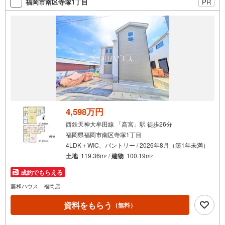
福岡市南区寺塚1丁目
PR
4,598万円
西鉄天神大牟田線 「高宮」駅 徒歩26分
福岡県福岡市南区寺塚1丁目
4LDK＋WIC、パントリー / 2026年8月（築1年未満）
土地
119.36m
/
建物
100.19m
2
2
成約でもらえる
藤和ハウス 福岡店
資料をもらう
（無料）