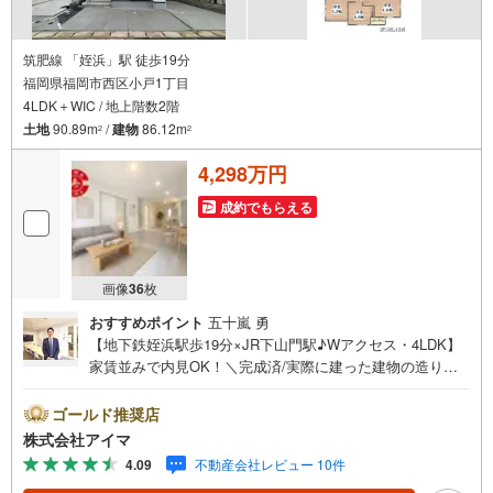
筑肥線 「姪浜」駅 徒歩19分
福岡県福岡市西区小戸1丁目
4LDK＋WIC / 地上階数2階
土地
90.89m
/
建物
86.12m
2
2
4,298万円
成約でもらえる
画像
36
枚
おすすめポイント
五十嵐 勇
【地下鉄姪浜駅歩19分×JR下山門駅♪Wアクセス・4LDK】
家賃並みで内見OK！＼完成済/実際に建った建物の造りと
仕上がりを、その場でお確かめいただけます。■広さ・間取
り間取りは4LDK・LDK15帖以上。土地約27坪・延床約26坪
ゴールド推奨店
と、暮らしの広さを数字でご確認いただけます。■品質・保
株式会社アイマ
証住まいの品質を支える裏付けです。基礎は面で支えるベ
4.09
不動産会社レビュー 10件
タ基礎。地盤調査を実施済み。完了検査済証の交付済み。