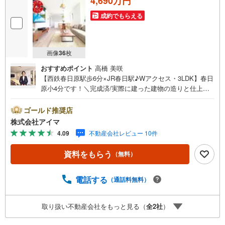
4,690万円
成約でもらえる
画像
36
枚
おすすめポイント
高橋 美咲
【西鉄春日原駅歩6分×JR春日駅♪Wアクセス・3LDK】春日
原小4分です！＼完成済/実際に建った建物の造りと仕上が
りを、その場でお確かめいただけます。■広さ・間取り間取
りは3LDK・LDK15帖以上。土地約19坪・延床約31坪と、暮
ゴールド推奨店
らしの広さを数字でご確認いただけます。■省エネ性能光熱
株式会社アイマ
費と快適さに配慮した仕様です。熱を伝えにくい複層ガラ
4.09
不動産会社レビュー 10件
ス。24時間換気で空気を循環。高効率給湯器エコジョー
ズ。■アイマのサポートアイマは福岡の新築一戸建て・マン
資料をもらう
（無料）
ションの専門店です大手ネット銀行はじめ多数の金融機関
と提携/最長50年の返済プランもご用意平日も夜間もご見学
OK/ご自宅・最寄り駅まで送迎無料/オンライン相談OK「見
電話する
（通話料無料）
るだけ」「ローン相談だけ」でも歓迎します他社でローン
が難しいと言われた方、転職後で審査にご不安の方もご相
取り扱い不動産会社をもっと見る（
全
2
社
）
談ください■ご見学についてご見学のご予約は前日までにい
ただければ調整しやすく、当日でも空きがあればご案内で