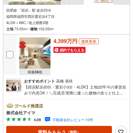
筑肥線 「姪浜」駅 徒歩20分
福岡県福岡市西区愛宕浜4丁目
4LDK＋WIC / 地上階数3階
土地
73.05m
/
建物
102.05m
2
2
4,399万円
価格更新
成約でもらえる
画像
36
枚
おすすめポイント
高橋 美咲
【姪浜駅歩20分・愛宕小3分・4LDK】土地22坪/今の家賃並
みで内見OK！＼完成済/実際に建った建物の造りと仕上が
りを、その場でお確かめいただけます。■広さ・間取り間取
りは4LDK・LDK18帖以上。土地約22坪・延床約31坪と、暮
ゴールド推奨店
らしの広さを数字でご確認いただけます。■品質・保証住ま
株式会社アイマ
いの品質を支える裏付けです。基礎は面で支えるベタ基
4.09
不動産会社レビュー 10件
礎。地盤調査を実施済み。築2年以内の新しい住まい。ほか
に外壁サイディング・即引渡し可も備えます。■省エネ性能
資料をもらう
（無料）