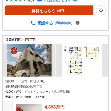
4.09
不動産会社レビュー 10件
地盤調査を実施済み。築2年以内の新しい住まい。ほかに外
壁サイディング・即引渡し可も備えます。■省エネ性能光熱
資料をもらう
（無料）
費と快適さに配慮した仕様です。熱を伝えにくい複層ガラ
ス。外気と音を抑える二重サッシ。24時間換気で空気を循
環。ほかにエコジョーズも備えます。■アイマのサポートア
電話する
（通話料無料）
イマは福岡の新築一戸建て・マンションの専門店です大手
ネット銀行はじめ多数の金融機関と提携/最長50年の返済プ
ランもご用意平日も夜間もご見学OK/ご自宅・最寄り駅ま
福岡市西区小戸3丁目
で送迎無料/オンライン相談OK「見るだけ」「ローン相談
だけ」でも歓迎します他社でローンが難しいと言われた
方、転職後で審査にご不安の方もご相談ください
筑肥線 「下山門」駅 徒歩16分
福岡県福岡市西区小戸3丁目
4LDK＋WIC＋ビルドインガレージ / 地上階数3階
土地
83.94m
/
建物
128.55m
2
2
4,898万円