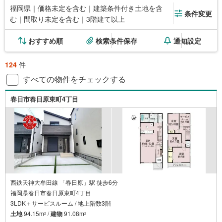
福岡県｜価格未定を含む｜建築条件付き土地を含
条件変更
む｜間取り未定を含む｜3階建て以上
おすすめ順
検索条件保存
通知設定
124
件
すべての物件をチェックする
春日市春日原東町4丁目
西鉄天神大牟田線 「春日原」駅 徒歩6分
福岡県春日市春日原東町4丁目
3LDK＋サービスルーム / 地上階数3階
土地
94.15m
/
建物
91.08m
2
2