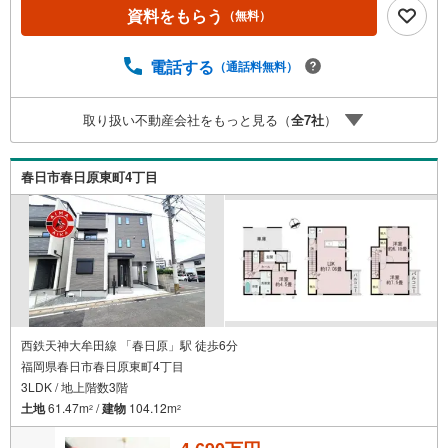
ほかにフラット35Sに対応・フラット35S適合証明書も備え
資料をもらう
（無料）
ます。■通学・周辺2駅を使い分けできます。2沿線利用で
行き先が広がります。ほかに3駅以上利用可も備えます。■
アイマのサポートアイマは福岡の新築一戸建て・マンショ
電話する
（通話料無料）
ンの専門店です大手ネット銀行はじめ多数の金融機関と提
携/最長50年の返済プランもご用意平日も夜間もご見学OK/
取り扱い不動産会社をもっと見る（
全
7
社
）
ご自宅・最寄り駅まで送迎無料/オンライン相談OK「見る
だけ」「ローン相談だけ」でも歓迎します他社でローンが
難しいと言われた方、転職後で審査にご不安の方もご相談
春日市春日原東町4丁目
くださいお住まい探しのご相談だけでも承っております
西鉄天神大牟田線 「春日原」駅 徒歩6分
福岡県春日市春日原東町4丁目
3LDK / 地上階数3階
土地
61.47m
/
建物
104.12m
2
2