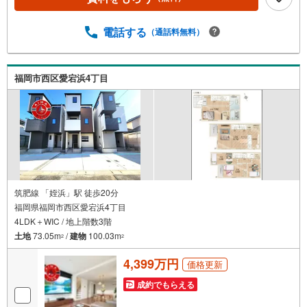
光熱費と快適さに配慮した仕様です。熱を伝えにくい複層
ガラス。外気と音を抑える二重サッシ。24時間換気で空気
を循環。ほかにエコジョーズも備えます。■アイマのサポー
電話する
（通話料無料）
トアイマは福岡の新築一戸建て・マンションの専門店です
大手ネット銀行はじめ多数の金融機関と提携/最長50年の返
済プランもご用意平日も夜間もご見学OK/ご自宅・最寄り
福岡市西区愛宕浜4丁目
駅まで送迎無料/オンライン相談OK「見るだけ」「ローン
相談だけ」でも歓迎します他社でローンが難しいと言われ
た方、転職後で審査にご不安の方もご相談ください
筑肥線 「姪浜」駅 徒歩20分
福岡県福岡市西区愛宕浜4丁目
4LDK＋WIC / 地上階数3階
土地
73.05m
/
建物
100.03m
2
2
4,399万円
価格更新
成約でもらえる