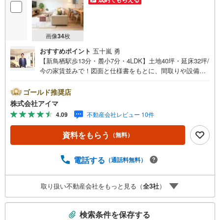
画像
34
枚
おすすめポイント
五十嵐 勇
【新鳥栖駅歩13分・麓小7分・4LDK】土地40坪・延床32坪/
今の家賃並みで！図面と仕様書をもとに、間取りや設備を
じっくりご確認いただけます。■広さ・間取り間取りは4LD
K・LDK15帖以上。土地約40坪・延床約32坪と、暮らしの
ゴールド推奨店
広さを数字でご確認いただけます。■品質・保証住まいの品
株式会社アイマ
質を支える裏付けです。基礎は面で支えるベタ基礎。地盤
4.09
不動産会社レビュー 10件
調査を実施済み。完了検査済証の交付済み。ほかにフラッ
ト35Sに対応・フラット35S適合証明書も備えます。■防犯
資料をもらう
（無料）
対策留守中も夜も頼れる防犯設備です。複製されにくいデ
ィンプルキー。玄関は2ヶ所施錠のダブルロック。荷物を持
ったまま開錠できるタッチキー。ほかにカードキーも備え
電話する
（通話料無料）
ます。■アイマのサポートアイマは佐賀の新築一戸建て・マ
ンションの専門店です大手ネット銀行はじめ多数の金融機
取り扱い不動産会社をもっと見る（
全
3
社
）
関と提携/最長50年の返済プランもご用意平日も夜間もご見
学OK/ご自宅・最寄り駅まで送迎無料/オンライン相談OK
こ
「見るだけ」「ローン相談だけ」でも歓迎します他社でロ
検索条件を保存する
ーンが難しいと言われた方、転職後で審査にご不安の方も
の