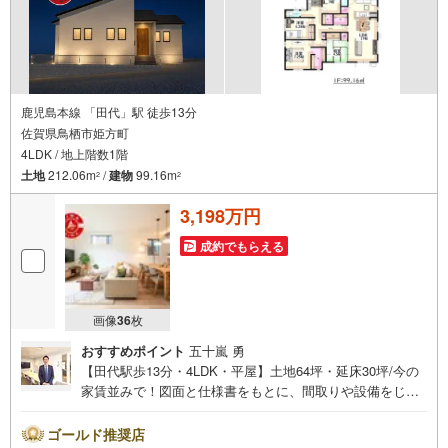
ください
鹿児島本線 「田代」駅 徒歩13分
佐賀県鳥栖市姫方町
4LDK / 地上階数1階
土地
212.06m
/
建物
99.16m
2
2
3,198万円
成約でもらえる
画像
36
枚
おすすめポイント
五十嵐 勇
【田代駅歩13分・4LDK・平屋】土地64坪・延床30坪/今の
家賃並みで！図面と仕様書をもとに、間取りや設備をじっ
くりご確認いただけます。＼平屋/階段のないワンフロア設
計で、子育て期からシニア期まで安心して暮らせます。■広
ゴールド推奨店