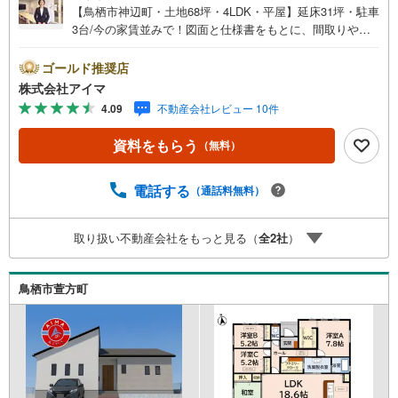
【鳥栖市神辺町・土地68坪・4LDK・平屋】延床31坪・駐車
3台/今の家賃並みで！図面と仕様書をもとに、間取りや設
備をじっくりご確認いただけます。＼平屋/階段のないワン
フロア設計で、子育て期からシニア期まで安心して暮らせ
ゴールド推奨店
ます。■広さ・間取り間取りは4LDK・LDK18帖以上。土地
株式会社アイマ
約68坪・延床約31坪と、暮らしの広さを数字でご確認いた
4.09
不動産会社レビュー 10件
だけます。■品質・保証住まいの品質を支える裏付けです。
基礎は面で支えるベタ基礎。地盤調査を実施済み。完了検
資料をもらう
（無料）
査済証の交付済み。ほかにフラット35Sに対応・フラット3
5S適合証明書も備えます。■通学・周辺2駅を使い分けでき
ます。2沿線利用で行き先が広がります。■アイマのサポー
電話する
（通話料無料）
トアイマは佐賀の新築一戸建て・マンションの専門店です
大手ネット銀行はじめ多数の金融機関と提携/最長50年の返
取り扱い不動産会社をもっと見る（
全
2
社
）
済プランもご用意平日も夜間もご見学OK/ご自宅・最寄り
駅まで送迎無料/オンライン相談OK「見るだけ」「ローン
相談だけ」でも歓迎します他社でローンが難しいと言われ
鳥栖市萱方町
た方、転職後で審査にご不安の方もご相談ください