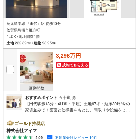
鹿児島本線 「田代」駅 徒歩13分
佐賀県鳥栖市姫方町
4LDK / 地上階数1階
土地
222.89m
/
建物
98.95m
2
2
3,298万円
成約でもらえる
画像
36
枚
おすすめポイント
五十嵐 勇
【田代駅歩13分・4LDK・平屋】土地67坪・延床30坪/今の
家賃並みで！図面と仕様書をもとに、間取りや設備をじっ
くりご確認いただけます。＼平屋/階段のないワンフロア設
計で、子育て期からシニア期まで安心して暮らせます。■広
ゴールド推奨店
さ・間取り間取りは4LDK・LDK15帖以上。土地約67坪・延
株式会社アイマ
床約30坪と、暮らしの広さを数字でご確認いただけます。
4.09
不動産会社レビュー 10件