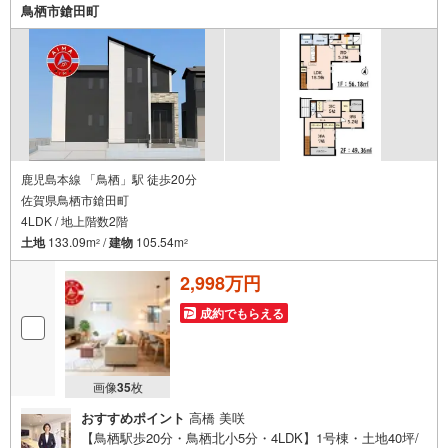
鳥栖市鎗田町
ーンが難しいと言われた方、転職後で審査にご不安の方も
ご相談ください
鹿児島本線 「鳥栖」駅 徒歩20分
佐賀県鳥栖市鎗田町
4LDK / 地上階数2階
土地
133.09m
/
建物
105.54m
2
2
2,998万円
成約でもらえる
画像
35
枚
おすすめポイント
高橋 美咲
【鳥栖駅歩20分・鳥栖北小5分・4LDK】1号棟・土地40坪/