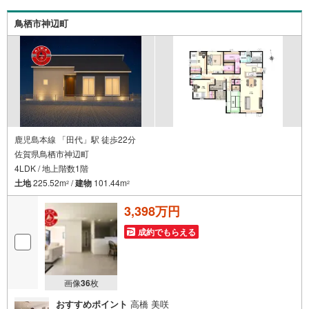
と提携/最長50年の返済プランもご用意平日も夜間もご見学
OK/ご自宅・最寄り駅まで送迎無料/オンライン相談OK「見
鳥栖市神辺町
るだけ」「ローン相談だけ」でも歓迎します他社でローン
が難しいと言われた方、転職後で審査にご不安の方もご相
談くださいお住まい探しのご相談だけでも承っております
鹿児島本線 「田代」駅 徒歩22分
佐賀県鳥栖市神辺町
4LDK / 地上階数1階
土地
225.52m
/
建物
101.44m
2
2
3,398万円
成約でもらえる
画像
36
枚
おすすめポイント
高橋 美咲