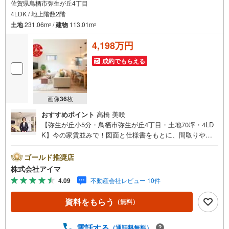
佐賀県鳥栖市弥生が丘4丁目
4LDK / 地上階数2階
土地
231.06m
/
建物
113.01m
2
2
4,198万円
成約でもらえる
画像
36
枚
おすすめポイント
高橋 美咲
【弥生が丘小5分・鳥栖市弥生が丘4丁目・土地70坪・4LD
K】今の家賃並みで！図面と仕様書をもとに、間取りや設
備をじっくりご確認いただけます。■広さ・間取り間取りは
4LDK・LDK18帖以上。土地約70坪・延床約34坪と、暮らし
ゴールド推奨店
の広さを数字でご確認いただけます。■品質・保証住まいの
株式会社アイマ
品質を支える裏付けです。基礎は面で支えるベタ基礎。地
4.09
不動産会社レビュー 10件
盤調査を実施済み。完了検査済証の交付済み。ほかにフラ
ット35Sに対応・フラット35S適合証明書も備えます。■防
資料をもらう
（無料）
犯対策留守中も夜も頼れる防犯設備です。複製されにくい
ディンプルキー。玄関は2ヶ所施錠のダブルロック。荷物を
持ったまま開錠できるタッチキー。ほかにカードキーも備
電話する
（通話料無料）