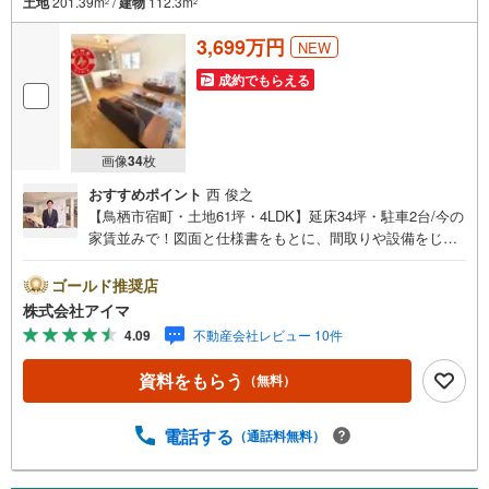
土地
201.39m
/
建物
112.3m
2
2
3,699万円
NEW
成約でもらえる
画像
34
枚
おすすめポイント
西 俊之
【鳥栖市宿町・土地61坪・4LDK】延床34坪・駐車2台/今の
家賃並みで！図面と仕様書をもとに、間取りや設備をじっ
くりご確認いただけます。■広さ・間取り間取りは4LDK・L
DK15帖以上。土地約61坪・延床約34坪と、暮らしの広さを
ゴールド推奨店
数字でご確認いただけます。■品質・保証住まいの品質を支
株式会社アイマ
える裏付けです。基礎は面で支えるベタ基礎。地盤調査を
4.09
不動産会社レビュー 10件
実施済み。フラット35S対応の性能水準。ほかに築2年以
内・外壁サイディング・即引渡し可も備えます。■防犯対策
資料をもらう
（無料）
留守中も夜も頼れる防犯設備です。複製されにくいディン
プルキー。玄関は2ヶ所施錠のダブルロック。来訪者は映像
で確認。ほかに人感照明センサーも備えます。■アイマのサ
電話する
（通話料無料）
ポートアイマは佐賀の新築一戸建て・マンションの専門店
です大手ネット銀行はじめ多数の金融機関と提携/最長50年