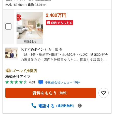
土地
163.66m
/
建物
98.01m
2
2
2,480万円
成約でもらえる
画像
35
枚
おすすめポイント
五十嵐 勇
【旭小8分・鳥栖市村田町・土地50坪・4LDK】延床30坪/今
の家賃並みで！図面と仕様書をもとに、間取りや設備をじ
っくりご確認いただけます。■広さ・間取り間取りは4LD
K・LDK15帖以上。土地約50坪・延床約30坪と、暮らしの
ゴールド推奨店
広さを数字でご確認いただけます。■品質・保証住まいの品
株式会社アイマ
質を支える裏付けです。基礎は面で支えるベタ基礎。地盤
4.09
不動産会社レビュー 10件
調査を実施済み。設計住宅性能評価を取得。ほかに建設住
宅性能評価付・制震構造・築2年以内・外壁サイディングも
資料をもらう
（無料）
備えます。■通学・周辺2駅を使い分けできます。2沿線利
用で行き先が広がります。ほかに3駅以上利用可も備えま
す。■アイマのサポートアイマは佐賀の新築一戸建て・マン
電話する
（通話料無料）
ションの専門店です大手ネット銀行はじめ多数の金融機関