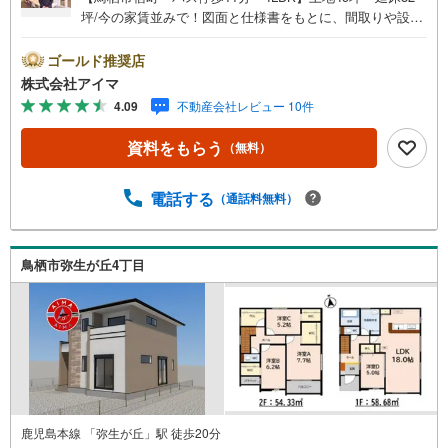
坪/今の家賃並みで！図面と仕様書をもとに、間取りや設備
をじっくりご確認いただけます。■広さ・間取り間取りは4
LDK・LDK15帖以上。土地約49坪・延床約32坪と、暮らし
ゴールド推奨店
の広さを数字でご確認いただけます。■品質・保証住まいの
株式会社アイマ
品質を支える裏付けです。基礎は面で支えるベタ基礎。地
4.09
不動産会社レビュー 10件
盤調査を実施済み。フラット35S対応の性能水準。ほかに
築2年以内・外壁サイディング・即引渡し可も備えます。■
資料をもらう
（無料）
防犯対策留守中も夜も頼れる防犯設備です。複製されにく
いディンプルキー。玄関は2ヶ所施錠のダブルロック。来訪
者は映像で確認。ほかに人感照明センサーも備えます。■ア
電話する
（通話料無料）
イマのサポートアイマは佐賀の新築一戸建て・マンション
の専門店です大手ネット銀行はじめ多数の金融機関と提携/
最長50年の返済プランもご用意平日も夜間もご見学OK/ご
鳥栖市弥生が丘4丁目
自宅・最寄り駅まで送迎無料/オンライン相談OK「見るだ
け」「ローン相談だけ」でも歓迎します他社でローンが難
しいと言われた方、転職後で審査にご不安の方もご相談く
ださい
鹿児島本線 「弥生が丘」駅 徒歩20分