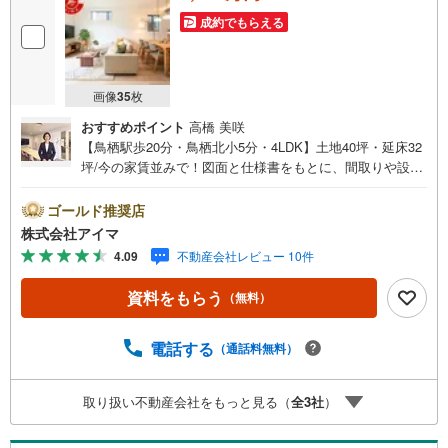
成約でもらえる
画像
35
枚
おすすめポイント
高橋 美咲
【鳥栖駅歩20分・鳥栖北小5分・4LDK】土地40坪・延床32
坪/今の家賃並みで！図面と仕様書をもとに、間取りや設備
をじっくりご確認いただけます。■広さ・間取り間取りは4
LDK・LDK18帖以上。土地約40坪・延床約32坪と、暮らし
ゴールド推奨店
の広さを数字でご確認いただけます。■品質・保証住まいの
株式会社アイマ
品質を支える裏付けです。基礎は面で支えるベタ基礎。地
4.09
不動産会社レビュー 10件
盤調査を実施済み。完了検査済証の交付済み。ほかにフラ
ット35Sに対応・フラット35S適合証明書も備えます。■防
資料をもらう
（無料）
犯対策留守中も夜も頼れる防犯設備です。複製されにくい
ディンプルキー。玄関は2ヶ所施錠のダブルロック。荷物を
持ったまま開錠できるタッチキー。ほかにカードキーも備
電話する
（通話料無料）
えます。■アイマのサポートアイマは佐賀の新築一戸建て・
マンションの専門店です大手ネット銀行はじめ多数の金融
取り扱い不動産会社をもっと見る（
全
3
社
）
機関と提携/最長50年の返済プランもご用意平日も夜間もご
見学OK/ご自宅・最寄り駅まで送迎無料/オンライン相談OK
「見るだけ」「ローン相談だけ」でも歓迎します他社でロ