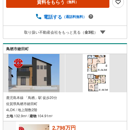
資料をもらう
（無料）
査済証の交付済み。ほかにフラット35Sに対応・フラット3
5S適合証明書も備えます。■通学・周辺2駅を使い分けでき
ます。2沿線利用で行き先が広がります。■アイマのサポー
電話する
（通話料無料）
トアイマは佐賀の新築一戸建て・マンションの専門店です
大手ネット銀行はじめ多数の金融機関と提携/最長50年の返
取り扱い不動産会社をもっと見る（
全
3
社
）
済プランもご用意平日も夜間もご見学OK/ご自宅・最寄り
駅まで送迎無料/オンライン相談OK「見るだけ」「ローン
相談だけ」でも歓迎します他社でローンが難しいと言われ
鳥栖市鎗田町
た方、転職後で審査にご不安の方もご相談ください
鹿児島本線 「鳥栖」駅 徒歩20分
佐賀県鳥栖市鎗田町
4LDK / 地上階数2階
土地
132.9m
/
建物
104.91m
2
2
2,798万円