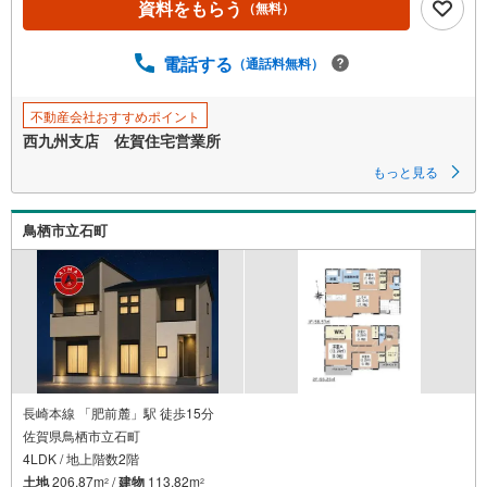
資料をもらう
（無料）
ジ
に
保
電話する
（通話料無料）
存
す
不動産会社おすすめポイント
る
西九州支店 佐賀住宅営業所
もっと見る
鳥栖市立石町
長崎本線 「肥前麓」駅 徒歩15分
佐賀県鳥栖市立石町
4LDK / 地上階数2階
土地
206.87m
/
建物
113.82m
2
2