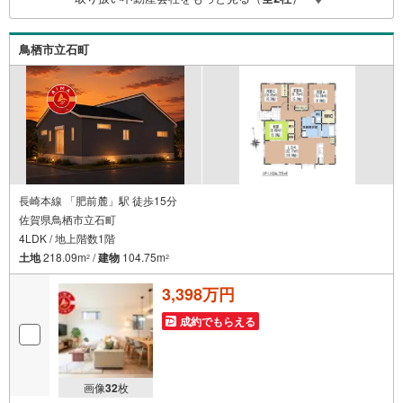
関と提携/最長50年の返済プランもご用意平日も夜間もご見
学OK/ご自宅・最寄り駅まで送迎無料/オンライン相談OK
「見るだけ」「ローン相談だけ」でも歓迎します他社でロ
鳥栖市立石町
ーンが難しいと言われた方、転職後で審査にご不安の方も
ご相談ください
長崎本線 「肥前麓」駅 徒歩15分
佐賀県鳥栖市立石町
4LDK / 地上階数1階
土地
218.09m
/
建物
104.75m
2
2
3,398万円
成約でもらえる
画像
32
枚