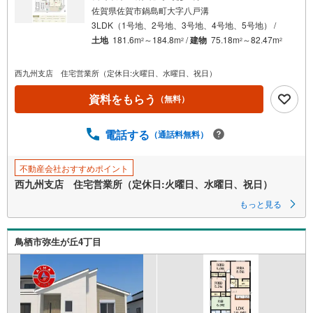
佐賀県佐賀市鍋島町大字八戸溝
3LDK（1号地、2号地、3号地、4号地、5号地） /
土地
181.6m
～184.8m
/
建物
75.18m
～82.47m
2
2
2
2
西九州支店 住宅営業所（定休日:火曜日、水曜日、祝日）
資料をもらう
（無料）
電話する
（通話料無料）
不動産会社おすすめポイント
西九州支店 住宅営業所（定休日:火曜日、水曜日、祝日）
もっと見る
鳥栖市弥生が丘4丁目