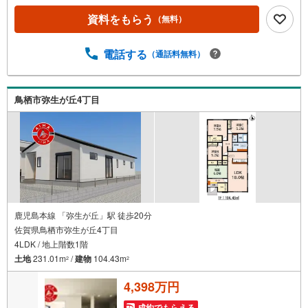
は面で支えるベタ基礎。地盤調査を実施済み。完了検査済
資料をもらう
（無料）
証の交付済み。ほかにフラット35Sに対応・フラット35S適
合証明書も備えます。■通学・駐車小学校へ徒歩約5分・中
学校へ徒歩約39分。お車は3台駐車できます。■アイマのサ
電話する
（通話料無料）
ポートアイマは佐賀の新築一戸建て・マンションの専門店
です大手ネット銀行はじめ多数の金融機関と提携/最長50年
の返済プランもご用意平日も夜間もご見学OK/ご自宅・最
鳥栖市弥生が丘4丁目
寄り駅まで送迎無料/オンライン相談OK「見るだけ」「ロ
ーン相談だけ」でも歓迎します他社でローンが難しいと言
われた方、転職後で審査にご不安の方もご相談ください
鹿児島本線 「弥生が丘」駅 徒歩20分
佐賀県鳥栖市弥生が丘4丁目
4LDK / 地上階数1階
土地
231.01m
/
建物
104.43m
2
2
4,398万円
成約でもらえる