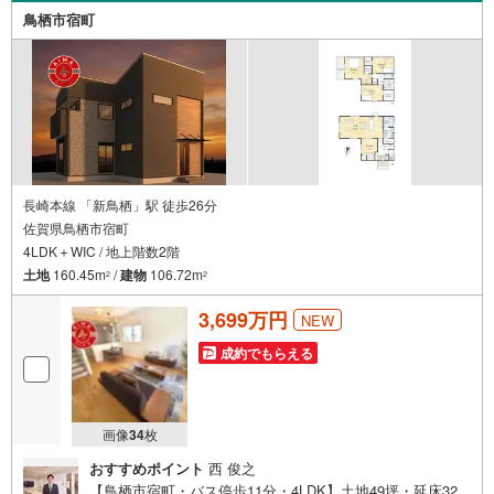
の返済プランもご用意平日も夜間もご見学OK/ご自宅・最
鳥栖市宿町
寄り駅まで送迎無料/オンライン相談OK「見るだけ」「ロ
ーン相談だけ」でも歓迎します他社でローンが難しいと言
われた方、転職後で審査にご不安の方もご相談ください
長崎本線 「新鳥栖」駅 徒歩26分
佐賀県鳥栖市宿町
4LDK＋WIC / 地上階数2階
土地
160.45m
/
建物
106.72m
2
2
3,699万円
NEW
成約でもらえる
画像
34
枚
おすすめポイント
西 俊之
【鳥栖市宿町・バス停歩11分・4LDK】土地49坪・延床32