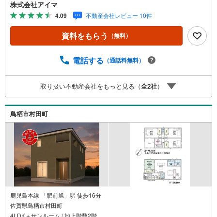
さ・間取り間取りは4LDK・LDK15帖以上。土地約64坪・延
株式会社アイマ
床約30坪と、暮らしの広さを数字でご確認いただけます。
4.09
不動産会社レビュー 10件
■品質・保証住まいの品質を支える裏付けです。基礎は面で
支えるベタ基礎。地盤調査を実施済み。完了検査済証の交
資料をもらう
（無料）
付済み。ほかにフラット35Sに対応・フラット35S適合証明
書も備えます。■通学・周辺2駅を使い分けできます。2沿
線利用で行き先が広がります。バス停まで徒歩3分以内。■
電話する
（通話料無料）
アイマのサポートアイマは佐賀の新築一戸建て・マンショ
ンの専門店です大手ネット銀行はじめ多数の金融機関と提
取り扱い不動産会社をもっと見る（
全
2
社
）
携/最長50年の返済プランもご用意平日も夜間もご見学OK/
ご自宅・最寄り駅まで送迎無料/オンライン相談OK「見る
だけ」「ローン相談だけ」でも歓迎します他社でローンが
鳥栖市村田町
難しいと言われた方、転職後で審査にご不安の方もご相談
ください
鹿児島本線 「肥前旭」駅 徒歩16分
佐賀県鳥栖市村田町
4LDK＋サンルーム / 地上階数2階