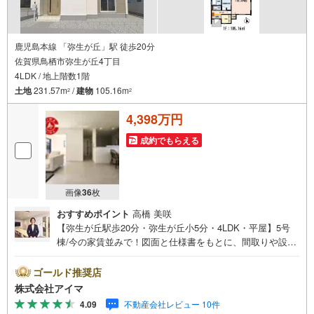
鹿児島本線 「弥生が丘」駅 徒歩20分
佐賀県鳥栖市弥生が丘4丁目
4LDK / 地上階数1階
土地
231.57m
/
建物
105.16m
2
2
4,398万円
成約でもらえる
画像
36
枚
おすすめポイント
高橋 美咲
【弥生が丘駅歩20分・弥生が丘小5分・4LDK・平屋】5号
棟/今の家賃並みで！図面と仕様書をもとに、間取りや設備
をじっくりご確認いただけます。＼平屋/階段のないワンフ
ロア設計で、子育て期からシニア期まで安心して暮らせま
ゴールド推奨店
す。■広さ・間取り間取りは4LDK・LDK18帖以上。土地約7
株式会社アイマ
0坪・延床約32坪と、暮らしの広さを数字でご確認いただけ
4.09
不動産会社レビュー 10件
ます。■品質・保証住まいの品質を支える裏付けです。基礎