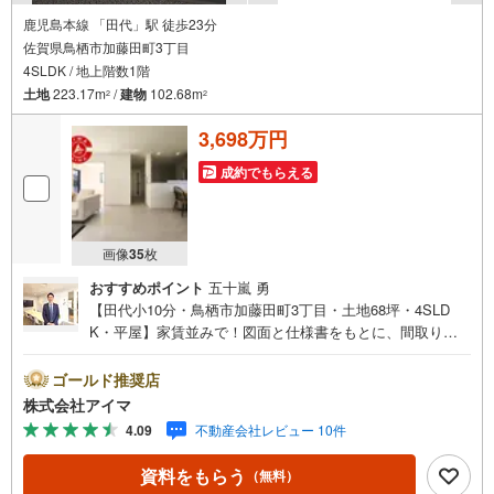
鹿児島本線 「田代」駅 徒歩23分
佐賀県鳥栖市加藤田町3丁目
4SLDK / 地上階数1階
土地
223.17m
/
建物
102.68m
2
2
3,698万円
成約でもらえる
画像
35
枚
おすすめポイント
五十嵐 勇
【田代小10分・鳥栖市加藤田町3丁目・土地68坪・4SLD
K・平屋】家賃並みで！図面と仕様書をもとに、間取りや
設備をじっくりご確認いただけます。＼平屋/階段のないワ
ンフロア設計で、子育て期からシニア期まで安心して暮ら
ゴールド推奨店
せます。■通学・周辺2駅を使い分けできます。■アイマの
株式会社アイマ
サポートアイマは佐賀の新築一戸建て・マンションの専門
4.09
不動産会社レビュー 10件
店です大手ネット銀行はじめ多数の金融機関と提携/最長50
年の返済プランもご用意平日も夜間もご見学OK/ご自宅・
資料をもらう
（無料）
最寄り駅まで送迎無料/オンライン相談OK「見るだけ」