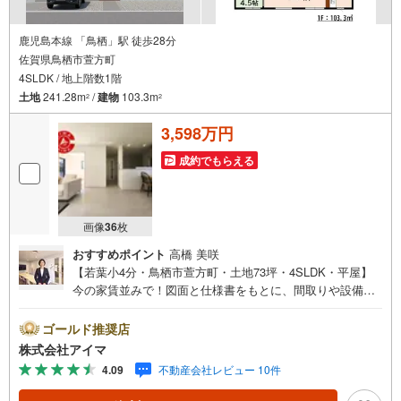
鹿児島本線 「鳥栖」駅 徒歩28分
佐賀県鳥栖市萱方町
4SLDK / 地上階数1階
土地
241.28m
/
建物
103.3m
2
2
3,598万円
成約でもらえる
画像
36
枚
おすすめポイント
高橋 美咲
【若葉小4分・鳥栖市萱方町・土地73坪・4SLDK・平屋】
今の家賃並みで！図面と仕様書をもとに、間取りや設備を
じっくりご確認いただけます。＼平屋/階段のないワンフロ
ア設計で、子育て期からシニア期まで安心して暮らせま
ゴールド推奨店
す。■広さ・間取り間取りは4SLDK・LDK18帖以上。土地
株式会社アイマ
約73坪・延床約31坪と、暮らしの広さを数字でご確認いた
4.09
不動産会社レビュー 10件
だけます。■品質・保証住まいの品質を支える裏付けです。
基礎は面で支えるベタ基礎。地盤調査を実施済み。完了検