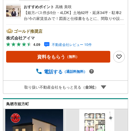
おすすめポイント
高橋 美咲
【姫方バス停歩5分・4LDK】土地62坪・延床34坪・駐車2
台/今の家賃並みで！図面と仕様書をもとに、間取りや設備
をじっくりご確認いただけます。■広さ・間取り間取りは4
LDK・LDK18帖以上。土地約62坪・延床約34坪と、暮らし
ゴールド推奨店
の広さを数字でご確認いただけます。■品質・保証住まいの
株式会社アイマ
品質を支える裏付けです。基礎は面で支えるベタ基礎。地
4.09
不動産会社レビュー 10件
盤調査を実施済み。完了検査済証の交付済み。ほかにフラ
ット35Sに対応・フラット35S適合証明書も備えます。■防
資料をもらう
（無料）
犯対策留守中も夜も頼れる防犯設備です。複製されにくい
ディンプルキー。玄関は2ヶ所施錠のダブルロック。荷物を
持ったまま開錠できるタッチキー。ほかにカードキーも備
電話する
（通話料無料）
えます。■アイマのサポートアイマは佐賀の新築一戸建て・
マンションの専門店です大手ネット銀行はじめ多数の金融
取り扱い不動産会社をもっと見る（
全
3
社
）
機関と提携/最長50年の返済プランもご用意平日も夜間もご
見学OK/ご自宅・最寄り駅まで送迎無料/オンライン相談OK
「見るだけ」「ローン相談だけ」でも歓迎します他社でロ
鳥栖市姫方町
ーンが難しいと言われた方、転職後で審査にご不安の方も
ご相談ください