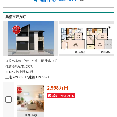
えます。■アイマのサポートアイマは佐賀の新築一戸建て・
マンションの専門店です大手ネット銀行はじめ多数の金融
機関と提携/最長50年の返済プランもご用意平日も夜間もご
鳥栖市姫方町
見学OK/ご自宅・最寄り駅まで送迎無料/オンライン相談OK
「見るだけ」「ローン相談だけ」でも歓迎します他社でロ
ーンが難しいと言われた方、転職後で審査にご不安の方も
ご相談ください
鹿児島本線 「弥生が丘」駅 徒歩18分
佐賀県鳥栖市姫方町
4LDK / 地上階数2階
土地
203.78m
/
建物
113.63m
2
2
2,998万円
成約でもらえる
画像
36
枚