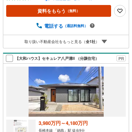
■品質・保証住まいの品質を支える裏付けです。基礎は面で
支えるベタ基礎。地盤調査を実施済み。完了検査済証の交
資料をもらう
（無料）
付済み。ほかにフラット35Sに対応・フラット35S適合証明
書も備えます。■通学・周辺2駅を使い分けできます。2沿
線利用で行き先が広がります。バス停まで徒歩3分以内。■
電話する
（通話料無料）
アイマのサポートアイマは佐賀の新築一戸建て・マンショ
ンの専門店です大手ネット銀行はじめ多数の金融機関と提
取り扱い不動産会社をもっと見る（
全
1
社
）
携/最長50年の返済プランもご用意平日も夜間もご見学OK/
ご自宅・最寄り駅まで送迎無料/オンライン相談OK「見る
だけ」「ローン相談だけ」でも歓迎します他社でローンが
【大和ハウス】セキュレア八戸溝II （分譲住宅）
PR
難しいと言われた方、転職後で審査にご不安の方もご相談
ください
3,980万円～4,180万円
長崎本線 「鍋島」駅 徒歩9分