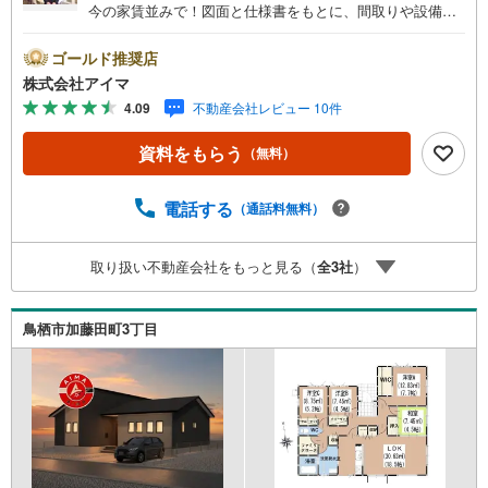
今の家賃並みで！図面と仕様書をもとに、間取りや設備を
じっくりご確認いただけます。■広さ・間取り間取りは4LD
K・LDK18帖以上。土地約40坪・延床約32坪と、暮らしの
ゴールド推奨店
広さを数字でご確認いただけます。■品質・保証住まいの品
株式会社アイマ
質を支える裏付けです。基礎は面で支えるベタ基礎。地盤
4.09
不動産会社レビュー 10件
調査を実施済み。完了検査済証の交付済み。ほかにフラッ
ト35Sに対応・フラット35S適合証明書も備えます。■防犯
資料をもらう
（無料）
対策留守中も夜も頼れる防犯設備です。複製されにくいデ
ィンプルキー。玄関は2ヶ所施錠のダブルロック。荷物を持
ったまま開錠できるタッチキー。ほかにカードキーも備え
電話する
（通話料無料）
ます。■アイマのサポートアイマは佐賀の新築一戸建て・マ
ンションの専門店です大手ネット銀行はじめ多数の金融機
取り扱い不動産会社をもっと見る（
全
3
社
）
関と提携/最長50年の返済プランもご用意平日も夜間もご見
学OK/ご自宅・最寄り駅まで送迎無料/オンライン相談OK
「見るだけ」「ローン相談だけ」でも歓迎します他社でロ
鳥栖市加藤田町3丁目
ーンが難しいと言われた方、転職後で審査にご不安の方も
ご相談ください