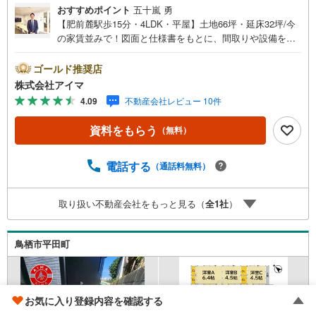
おすすめポイント
五十嵐 勇
【肥前麓駅歩15分・4LDK・平屋】土地66坪・延床32坪/今
の家賃並みで！図面と仕様書をもとに、間取りや設備をじ
っくりご確認いただけます。＼平屋/階段のないワンフロア
設計で、子育て期からシニア期まで安心して暮らせます。■
ゴールド推奨店
広さ・間取り間取りは4LDK・LDK18帖以上。土地約66坪・
株式会社アイマ
延床約32坪と、暮らしの広さを数字でご確認いただけま
4.09
不動産会社レビュー 10件
す。■品質・保証住まいの品質を支える裏付けです。基礎は
面で支えるベタ基礎。地盤調査を実施済み。完了検査済証
資料をもらう
（無料）
の交付済み。ほかにフラット35Sに対応・フラット35S適合
証明書も備えます。■通学・駐車小学校へ徒歩約25分・中
学校へ徒歩約37分。お車は5台駐車できます。■アイマのサ
電話する
（通話料無料）
ポートアイマは佐賀の新築一戸建て・マンションの専門店
です大手ネット銀行はじめ多数の金融機関と提携/最長50年
取り扱い不動産会社をもっと見る（
全
1
社
）
の返済プランもご用意平日も夜間もご見学OK/ご自宅・最
寄り駅まで送迎無料/オンライン相談OK「見るだけ」「ロ
ーン相談だけ」でも歓迎します他社でローンが難しいと言
鳥栖市平田町
われた方、転職後で審査にご不安の方もご相談ください
お気に入り登録内容を確認する