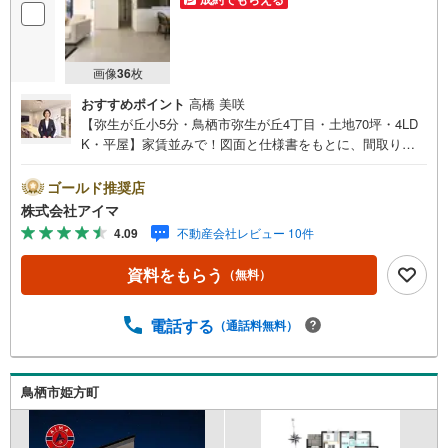
画像
36
枚
おすすめポイント
高橋 美咲
【弥生が丘小5分・鳥栖市弥生が丘4丁目・土地70坪・4LD
K・平屋】家賃並みで！図面と仕様書をもとに、間取りや
設備をじっくりご確認いただけます。＼平屋/階段のないワ
ンフロア設計で、子育て期からシニア期まで安心して暮ら
ゴールド推奨店
せます。■広さ・間取り間取りは4LDK・LDK18帖以上。土
株式会社アイマ
地約70坪・延床約32坪と、暮らしの広さを数字でご確認い
4.09
不動産会社レビュー 10件
ただけます。■品質・保証住まいの品質を支える裏付けで
す。基礎は面で支えるベタ基礎。地盤調査を実施済み。完
資料をもらう
（無料）
了検査済証の交付済み。ほかにフラット35Sに対応・フラ
ット35S適合証明書も備えます。■通学・駐車小学校へ徒歩
約5分・中学校へ徒歩約39分。お車は3台駐車できます。■
電話する
（通話料無料）
アイマのサポートアイマは佐賀の新築一戸建て・マンショ
ンの専門店です大手ネット銀行はじめ多数の金融機関と提
携/最長50年の返済プランもご用意平日も夜間もご見学OK/
鳥栖市姫方町
ご自宅・最寄り駅まで送迎無料/オンライン相談OK「見る
だけ」「ローン相談だけ」でも歓迎します他社でローンが
難しいと言われた方、転職後で審査にご不安の方もご相談