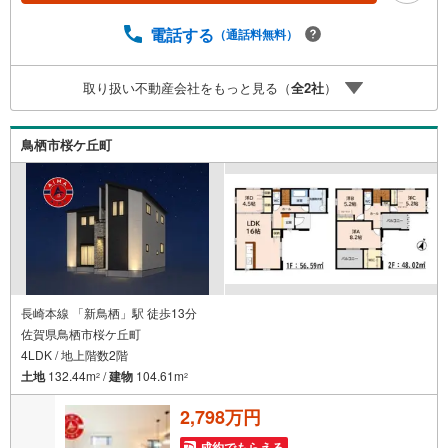
「ローン相談だけ」でも歓迎します他社でローンが難しい
と言われた方、転職後で審査にご不安の方もご相談くださ
電話する
（通話料無料）
い■ご見学についてご見学のご予約は前日までにいただけれ
ば調整しやすく、当日でも空きがあればご案内できます。
取り扱い不動産会社をもっと見る（
全
2
社
）
お子様連れでもどうぞ。現地でご覧いただきたい点や、周
辺の様子についてもその場でご説明いたします■お問い合わ
せご不明な点はお気軽にお尋ねください/資料のご送付も承
鳥栖市桜ケ丘町
りますご希望の借入条件でのご返済額の試算も、その場で
お出しできます
長崎本線 「新鳥栖」駅 徒歩13分
佐賀県鳥栖市桜ケ丘町
4LDK / 地上階数2階
土地
132.44m
/
建物
104.61m
2
2
2,798万円
成約でもらえる