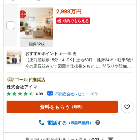
2,998万円
成約でもらえる
画像
32
枚
おすすめポイント
五十嵐 勇
【肥前麓駅歩15分・4LDK】土地63坪・延床34坪・駐車5台/
今の家賃並みで！図面と仕様書をもとに、間取りや設備を
じっくりご確認いただけます。■広さ・間取り間取りは4LD
K・LDK15帖以上。土地約63坪・延床約34坪と、暮らしの
ゴールド推奨店
広さを数字でご確認いただけます。■品質・保証住まいの品
株式会社アイマ
質を支える裏付けです。基礎は面で支えるベタ基礎。地盤
4.09
不動産会社レビュー 10件
調査を実施済み。完了検査済証の交付済み。ほかにフラッ
ト35Sに対応・フラット35S適合証明書も備えます。■防犯
資料をもらう
（無料）
対策留守中も夜も頼れる防犯設備です。複製されにくいデ
ィンプルキー。玄関は2ヶ所施錠のダブルロック。荷物を持
ったまま開錠できるタッチキー。ほかにカードキーも備え
電話する
（通話料無料）
ます。■アイマのサポートアイマは佐賀の新築一戸建て・マ
ンションの専門店です大手ネット銀行はじめ多数の金融機
取り扱い不動産会社をもっと見る（
全
2
社
）