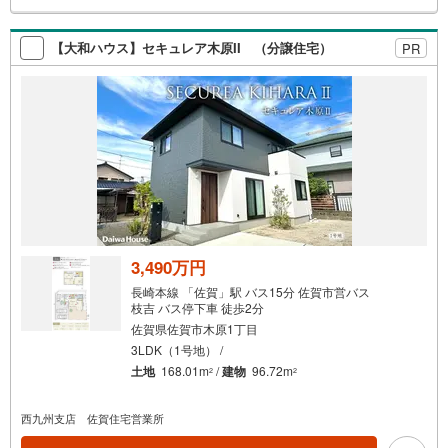
ご相談ください
検
索
【大和ハウス】セキュレア木原II （分譲住宅）
PR
条
件
で
通
知
を
受
け
取
る
3,490万円
・
長崎本線 「佐賀」駅 バス15分 佐賀市営バス
条
枝吉 バス停下車 徒歩2分
件
佐賀県佐賀市木原1丁目
を
3LDK（1号地） /
マ
土地
168.01m
/
建物
96.72m
2
2
イ
ペ
西九州支店 佐賀住宅営業所
ー