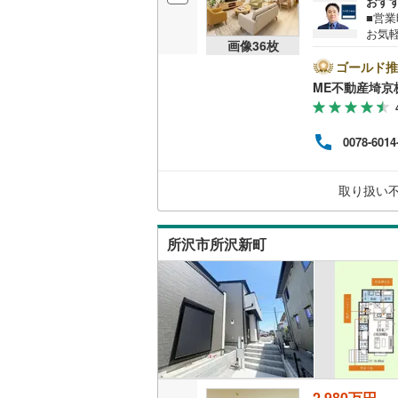
おす
■営業
越美北線
(
お気
販売、価格、
画像
36
枚
料）
氷見線
(
0
)
能です
ゴールド推
即入居可
のQ
ME不動産埼京
紀勢本線（
介3
もれ
オンライン対
桜島線
(
4
)
ご契
0078-6014
しく
オンライ
加古川線
(
ーで
リー
赤穂線
(
30
取り扱い
むつ
オンライ
宇野線
(
23
所沢市所沢新町
福塩線
(
23
岩徳線
(
5
)
小野田線
(
舞鶴線
(
0
)
木次線
(
0
)
2,980万円