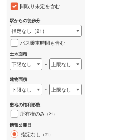
間取り未定を含む
和歌山線
(
39
)
東西線
(
7
)
駅からの徒歩分
指定なし
（
21
）
予讃線
(
1
)
バス乗車時間も含む
高徳線
(
1
)
土地面積
牟岐線
(
2
)
下限なし
上限なし
~
山陽本線（JR九州）
(
7
)
篠栗線
(
37
)
建物面積
指宿枕崎線
(
86
)
下限なし
上限なし
~
筑肥線
(
18
)
敷地の権利形態
久大本線
(
33
)
所有権のみ
（
21
）
日田彦山線
(
34
)
情報公開日
指定なし
（
21
）
筑豊本線
(
74
)