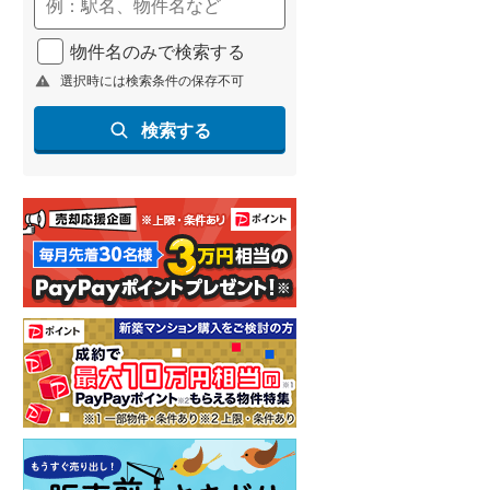
名古屋市営地下鉄鶴舞線
(
1
)
物件名のみで検索する
名古屋市営地下鉄名港線
(
6
)
選択時には検索条件の保存不可
OsakaMetro長堀鶴見緑地線
(
6
)
検索する
OsakaMetro谷町線
(
19
)
OsakaMetro千日前線
(
0
)
神戸市営地下鉄海岸線
(
4
)
福岡市地下鉄七隈線
(
28
)
函館市電宝来・谷地頭線
(
0
)
真岡鐵道
(
13
)
山形鉄道フラワー長井線
(
0
)
えちごトキめき鉄道妙高はねうまラ
イン
(
3
)