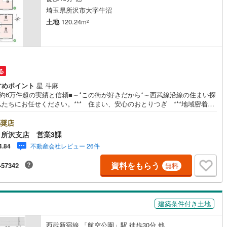
埼玉県所沢市大字牛沼
営地下鉄東山線
(
28
)
名古屋市営地下鉄名城線
(
1
)
土地
120.24m
2
営地下鉄桜通線
(
2
)
名古屋市営地下鉄上飯田線
(
1
)
地下鉄烏丸線
(
16
)
京都市営地下鉄東西線
(
27
)
る
tro今里筋線
(
4
)
OsakaMetro御堂筋線
(
5
)
すめポイント
星 斗麻
tro四つ橋線
(
1
)
OsakaMetro中央線
(
4
)
成約6万件超の実績と信頼■～*この街が好きだから*～西武線沿線の住まい探
たちにお任せください。*** 住まい、安心のおとりつぎ ***地域密着を
tro堺筋線
(
0
)
神戸市営地下鉄西神・山手線
(
19
)
、東京・埼玉・神奈川に展開。豊富な取引データと現場経験をもとに、お
一人ひとりに最適なご提案を行っています。「住宅ローンが不安」「自己
奨店
下鉄空港線
(
2
)
福岡市地下鉄箱崎線
(
0
)
が少ないけれど購入できる？」「住み替えの進め方が分からない」など、
所沢支店 営業3課
・売却に関するお悩みにも有資格スタッフが丁寧に対応。資金計画の立案
不動産会社レビュー 26件
4.84
契約・お引渡しまで一貫してサポートいたします。広告未掲載物件や最新
0
)
函館市電
(
0
)
も随時ご紹介可能。物件ごとのメリット・注意点をまとめたレポートもご
資料をもらう
-57342
無料
しております。当日のご見学手配や無料送迎にも柔軟に対応。まずはお気
りび鉄道
(
0
)
わたらせ渓谷鐵道
(
1
)
ご相談ください。■電車でお越しのお客様は、西武線「所沢駅」西口より徒
分■お車でお越しのお客様は、提携駐車場がございますので弊社営業スタッ
行
(
63
)
会津鉄道
(
3
)
でお尋ねください。
建築条件付き土地
縦貫鉄道
(
0
)
しなの鉄道北しなの線
(
0
)
西武新宿線 「航空公園」駅 徒歩30分 他