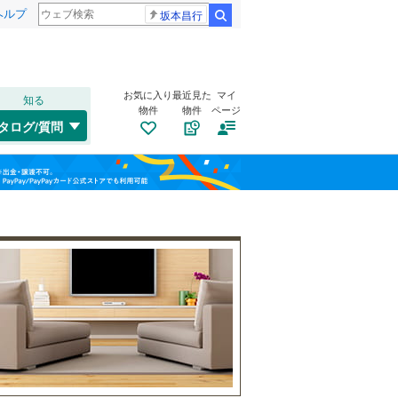
ヘルプ
坂本昌行
検索
お気に入り
最近見た
マイ
知る
物件
物件
ページ
千歳線
(
0
)
タログ/質問
日高本線
(
0
)
トイレ２か所
（
5
）
福島
宗谷本線
(
0
)
(
0
)
(
0
)
(
0
)
太陽光発電システム
（
0
）
栃木
群馬
山梨
東北本線
(
714
)
川越線
(
107
)
(
0
)
(
9
)
(
21
)
吾妻線
(
50
)
日光線
(
84
)
南道路
（
9
）
仙石線
(
100
)
和歌山
大船渡線
(
16
)