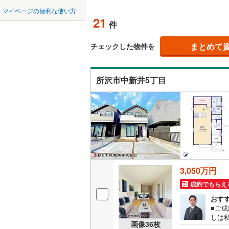
中国
LD
鳥取
北上線
(
0
)
マイページの便利な使い方
21
リビング
件
山田線
(
0
)
四国
徳島
（
5
）
大湊線
(
0
)
まとめて
チェックした物件を
九州・沖縄
福岡
構造・規模・
只見線
(
3
)
所沢市中新井5丁目
耐震、免
奥羽本線
(
（
4
）
男鹿線
(
0
)
0
0
0
0
0
0
該当物件
該当物件
該当物件
該当物件
該当物件
該当物件
件
件
件
件
件
件
長期優良
羽越本線
(
飯山線
(
0
)
立地
湘南新宿
3,050万円
(
387
)
最寄りの
成約でもらえ
外房線
(
62
間取り、居室
おす
成田線
(
69
■ご
しは私
吹き抜け
画像
36
枚
掲げ
東金線
(
22