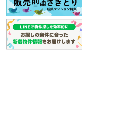
しなの鉄道
(
14
)
津軽鉄道
(
0
)
三陸鉄道リアス線
(
9
)
仙台空港アクセス線
(
32
)
松本電鉄上高地線
(
0
)
関東鉄道常総線
(
77
)
銚子電気鉄道
(
11
)
上信電鉄上信線
(
45
)
埼玉新都市交通伊奈線
(
92
)
京成成田高速鉄道アクセス線
(
2
)
京成千葉線
(
10
)
京成松戸線
(
48
)