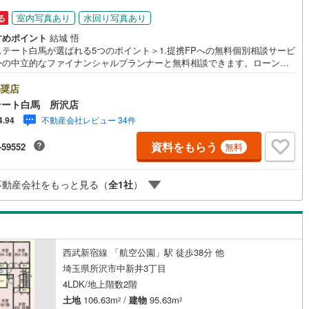
)
片町線
(
39
)
室内写真あり
水回り写真あり
る
すめポイント
結城 悟
)
関西空港線
(
3
)
ステート白馬が選ばれる5つのポイント＞1.提携FPへの無料個別相談サービ
外の中立的なファイナンシャルプランナーと無料相談できます。ローン返
東線
(
7
)
本四備讃線
(
6
)
ついて保険や学費等も含めてシミュレーションをご提案できます2.物件情
豊富所沢市を中心にたくさんの情報をご用意しております。インターネッ
奨店
予土線
(
0
)
告前の物件も多数取り揃えております。お客様のご希望エリアをお申し付
テート白馬 所沢店
ださい。3.自社グループでリフォーム、新築請負所沢店の3階はリフォー
徳島線
(
1
)
不動産会社レビュー 34件
4.94
注文建築部門の相談スペースです。一級建築士をはじめとした専門スタッ
おりますのでご見学とあわせて、リフォームや注文建築についてご相談頂
)
土讃線
(
2
)
資料をもらう
-59552
無料
4.年中無休（年末年始除く）で営業しております営業時間 9:30～19:00
時間はお電話でのお問合わせがスムーズです5.お子様連れでおこしくだ
線
(
416
)
香椎線
(
33
)
キッズスペース、授乳室、オムツ替えベッド、アンパンマンジュースをご
不動産会社をもっと見る（
全
1
社
）
しております。ご見学ご希望の方は、右上の“室内・現地を見学する（無
4
)
肥薩線
(
6
)
をボタンからご予約ください。
91
)
唐津線
(
28
)
16
)
大村線
(
14
)
西武新宿線 「航空公園」駅 徒歩38分 他
埼玉県所沢市中新井3丁目
168
)
日豊本線
(
220
)
4LDK/地上階数2階
)
吉都線
(
8
)
土地
106.63m
/
建物
95.63m
2
2