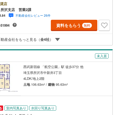
一人ひとりに最適なご提案を行っています。「住宅ローンが不安」「自己
奨店
け
（
0
）
平屋・1階建て
（
0
）
が少ないけれど購入できる？」「住み替えの進め方が分からない」など、
)
鶴見線
(
2
)
所沢支店 営業2課
・売却に関するお悩みにも有資格スタッフが丁寧に対応。資金計画の立案
ルーム（納戸）
（
0
）
不動産会社レビュー 26件
4.84
契約・お引渡しまで一貫してサポートいたします。広告未掲載物件や最新
5
)
根岸線
(
2
)
も随時ご紹介可能。物件ごとのメリット・注意点をまとめたレポートもご
資料をもらう
-51994
無料
しております。当日のご見学手配や無料送迎にも柔軟に対応。まずはお気
6
)
中央本線（JR東日本）
(
295
)
ご相談ください。■電車でお越しのお客様は、西武線「所沢駅」西口より徒
分■お車でお越しのお客様は、提携駐車場がございますので弊社営業スタッ
70
)
八高線
(
452
)
ッチン
（
0
）
対面キッチン
（
5
）
不動産会社をもっと見る（
全
4
社
）
でお尋ねください。
7
)
大糸線（JR東日本）
(
1
)
各駅停車）
(
30
)
埼京線
(
19
)
未入居
機あり
（
5
）
東海道本線（JR東海）
(
707
)
西武新宿線 「航空公園」駅 徒歩37分 他
埼玉県所沢市中新井3丁目
庭
)
飯田線
(
113
)
4LDK/地上2階
ッキあり
（
0
）
)
高山本線（JR東海）
(
79
)
土地
106.63m
/
建物
95.63m
2
2
JR東海）
(
72
)
紀勢本線（JR東海）
(
5
)
博多南線
(
9
)
インクローゼット
床下収納
（
5
）
室内写真あり
水回り写真あり
る
R西日本）
(
0
)
北陸本線
(
13
)