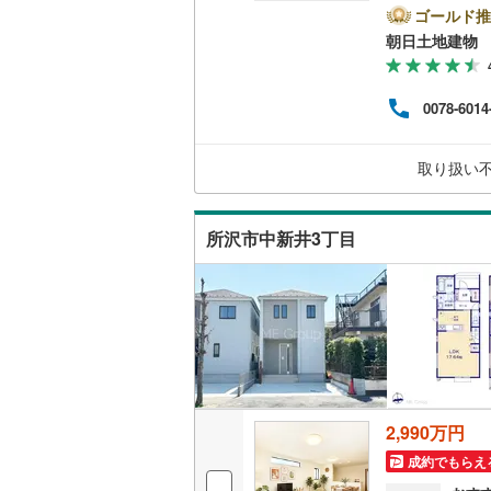
客様
ゴールド推
二世帯向
資金
南武線
(
19
朝日土地建物 
購入
サービス
から
横浜線
(
31
情報
0078-6014
用意
キッチン
相模線
(
20
軽に
歩5
五日市線
(
独立型キ
取り扱い
フま
篠ノ井線
(
浴室
所沢市中新井3丁目
常磐線（
浴室乾燥
伊東線
(
0
)
バルコニー、
身延線
(
71
ウッドデ
武豊線
(
33
関西本線（
収納
2,990万円
参宮線
(
0
)
ウォーク
成約でもらえ
大糸線（J
（
3
）