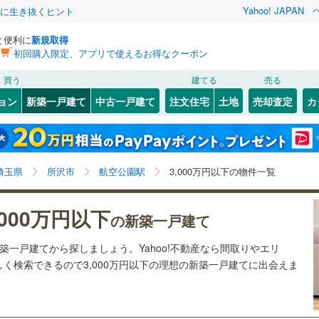
Yahoo! JAPAN
クに生き抜くヒント
と便利に
新規取得
初回購入限定、アプリで使えるお得なクーポン
検索条件を保存しました
買う
建てる
売る
1
)
札沼線
(
0
)
ョン
新築一戸建て
中古一戸建て
注文住宅
土地
売却査定
カ
この検索条件の新着物件通知は、
マイページ
から設定できます。
室蘭本線
(
0
)
0
）
オール電化
（
0
）
岩手
宮城
秋田
山形
0
)
富良野線
(
0
)
鷺ノ宮
)
(
0
)
(
0
)
(
0
)
(
0
)
(
0
)
台以上
（
4
）
ビルトインガレージ
（
0
）
(
0
)
航空公園駅、3,000万円、建築条件付き土地を含む、間
神奈川
埼玉
千葉
茨城
0
)
釧網本線
(
0
)
埼玉県
所沢市
航空公園駅
3,000万円以下の物件一覧
タ付インターホン
防犯カメラ
（
0
）
取り未定を含む
1
)
水郡線
(
155
)
長野
富山
石川
福井
,000万円以下
の新築一戸建て
)
(
0
)
(
0
)
(
5
)
(
7
)
(
1
)
(
2
)
5
)
上越線
(
171
)
建ち方、日当たり
閉じる
閉じる
お気に入りリストを見る
お気に入りリストを見る
閉じる
閉じる
岐阜
静岡
三重
新築一戸建てから探しましょう。Yahoo!不動産なら間取りやエリ
検索条件を保存する
5
)
水戸線
(
81
)
以上
（
5
）
角地
（
0
）
く検索できるので3,000万円以下の理想の新築一戸建てに出会えま
)
仙山線
(
75
)
マイページ
9
)
(
8
)
(
10
)
(
16
)
兵庫
京都
滋賀
奈良
11
）
)
気仙沼線
(
0
)