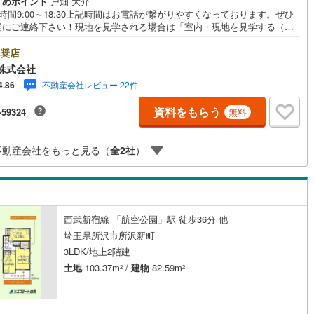
すめポイント
戸畑 大介
時間9:00～18:30上記時間はお電話が繋がりやすくなっております。ぜひ
2
)
七尾線
(
0
)
軽にご連絡下さい！現地を見学される場合は「室内・現地を見学する（無
契約、入居関連など
」ボタンよりご希望の日時をご記入いただけますとスムーズにご案内が可
高山本線（JR西日本）
(
0
)
。■ご来店特典1.ご見学、ご来店後にアンケート記入でもれなく3、000円
奨店
能
（
3
）
UOカードプレゼント（1組様1回限り後日郵送）2.未公開の物件情報をご紹
株式会社
JR西日本）
(
3
)
湖西線
(
35
)
.不動産ご購入、ご売却、太陽光発電システムご検討中のお客様、ご紹介で
不動産会社レビュー 22件
4.86
なくQUOカード3、000円分プレゼント更にご紹介のお客様が弊社仲介にて
応
福知山線
(
29
)
約頂くと、1万円から最大10万円のご紹介料をお支払いさせて頂きます！詳
資料をもらう
-59324
無料
はスタッフ迄■県内有数の大型店舗1.店舗敷地内に大型駐車場完備、マイカ
ン内見(相談)可
（
20
）
IT重説可
（
13
）
50
)
播但線
(
46
)
も安心！2.チャイルドスペース、授乳室、ベビーベッド完備3.他にもファミ
に優しい『あったら良いな』がここにある！ミルク用浄水サーバー、紙お
)
津山線
(
7
)
不動産会社をもっと見る（
全
2
社
）
、アメニティ、大型個室2部屋、各ブースモニター等
ン対応とは？
)
伯備線
(
29
)
)
呉線
(
55
)
西武新宿線 「航空公園」駅 徒歩36分 他
山口線
(
1
)
埼玉県所沢市所沢新町
3LDK/地上2階建
1
)
美祢線
(
0
)
土地
103.37m
/
建物
82.59m
2
2
因美線
(
1
)
草津線
(
6
)