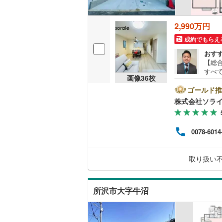
後藤寺線
(
2,990万円
東北新幹
成約でもらえ
秋田新幹
おす
【総
山陽新幹
すべ
画像
36
枚
業マ
西九州新
り、
ゴールド推
緒に
株式会社ソラ
系の
地下鉄
札幌市営
現地
ます
仙台市地
0078-6014
談・
せ・
東京メト
取り扱い
東京メト
東京メト
所沢市大字牛沼
都営浅草
都営大江