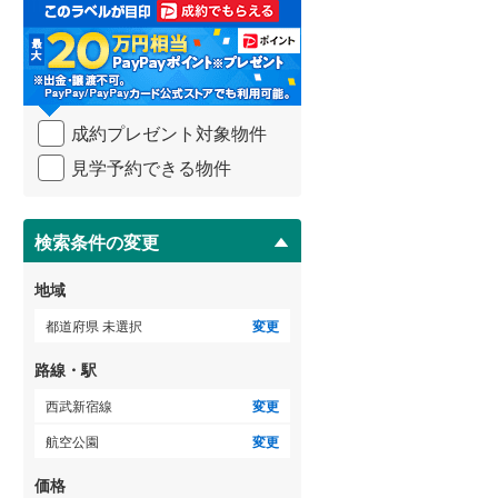
取
3階建て以上
（
0
）
る
武蔵野線
(
139
)
・
条
横須賀線
(
19
)
件
を
青梅線
(
117
)
成約プレゼント対象物件
マ
イ
小海線
(
5
)
見学予約できる物件
ペ
ー
京浜東北線
(
39
)
ジ
に
検索条件の変更
総武線
(
21
)
保
存
御殿場線
(
92
)
地域
す
る
中央本線（JR東海）
(
175
)
都道府県 未選択
変更
太多線
(
68
)
路線・駅
名松線
(
1
)
西武新宿線
変更
航空公園
変更
東海道本線（JR西日本）
(
139
)
価格
小浜線
(
0
)