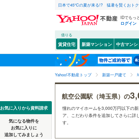
日本で45℃の夏が来る!? 猛暑を賢くおト
IDでもっ
ログイン
借りる
北海道
JR
北海道
函館本線
(
こだわり条件
設備
賃貸住宅
新築マンション
中古マンシ
石勝線
(
0
)
床暖房
（
東北
青森
根室本線
(
(
0
)
(
0
)
(
0
駐車場2
関東
東京
石北本線
(
Yahoo!不動産トップ
新築一戸建て
ＴＶモニ
（
5
）
常磐線
(
55
信越・北陸
新潟
3
航空公園駅（埼玉県）の
(
0
)
(
0
)
(
0
高崎線
(
30
配置、向き、
東海
愛知
お気に入りから資料請求
憧れのマイホームを3,000万円以下の
両毛線
(
27
前道6m
ア、こだわり条件を追加してさらに詳し
烏山線
(
62
気になる物件を
す。
(
24
)
(
30
)
(
2
近畿
大阪
平坦地
（
お気に入りに
石巻線
(
32
追加してみましょう