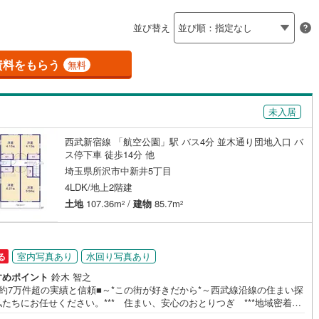
島根
岡山
広島
山口
釜石線
(
6
)
並び替え
ダイニング15畳以上
花輪線
(
0
)
香川
愛媛
高知
保存した条件を見る
磐越東線
(
75
)
資料をもらう
無料
佐賀
長崎
熊本
大分
施工・品質・工法関連
陸羽東線
(
28
)
未入居
震、制震構造
設計住宅性能評価付き
70
)
米坂線
(
2
)
（
4
）
西武新宿線 「航空公園」駅 バス4分 並木通り団地入口 バ
五能線
(
0
)
この条件で検索する
この条件で検索する
この条件で検索する
この条件で検索する
この条件で検索する
この条件で検索する
市区町村以下を選択
市区町村を選択す
駅を選択する
ス停下車 徒歩14分 他
住宅
（
3
）
大規模（総区画数50戸以上）
4
)
白新線
(
6
)
埼玉県所沢市中新井5丁目
（
0
）
4LDK/地上2階建
越後線
(
12
)
土地
107.36m
/
建物
85.7m
2
2
ライン（宇都宮～逗子）
湘南新宿ライン（前橋～小田原）
(
378
)
駅が始発駅
（
16
）
海まで2km以内
（
0
）
室内写真あり
水回り写真あり
る
)
内房線
(
159
)
全体
すめポイント
鈴木 智之
)
鹿島線
(
6
)
成約7万件超の実績と信頼■～*この街が好きだから*～西武線沿線の住まい探
たちにお任せください。*** 住まい、安心のおとりつぎ ***地域密着を
（
0
）
バリアフリー住宅
（
2
）
、東京・埼玉・神奈川に展開。豊富な取引データと現場経験をもとに、お
)
東海道本線
(
74
)