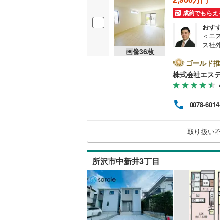
桜井線
(
76
成約でもらえ
おす
阪和線
(
31
＜エ
ス社
おおさか
画像
36
枚
済に
報が
ゴールド推
内子線
(
0
)
ト広
株式会社エス
けく
鳴門線
(
0
)
ム、
フが
土讃線
(
54
0078-6014
けます
この
鹿児島本
さい
取り扱い
用意
三角線
(
14
料）
長崎本線
(
所沢市中新井3丁目
佐世保線
(
豊肥本線
(
日南線
(
29