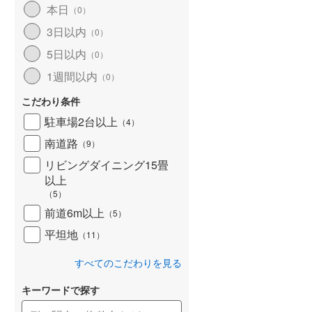
本日
（
0
）
北海道新幹線
(
0
)
3日以内
（
0
）
山形新幹線
(
154
)
5日以内
（
0
）
東海道新幹線
(
225
)
1週間以内
（
0
）
九州新幹線
(
87
)
こだわり条件
駐車場2台以上
（
4
）
南道路
（
9
）
札幌市営地下鉄東豊線
(
0
)
リビングダイニング15畳
以上
東京メトロ銀座線
(
0
)
（
5
）
東京メトロ日比谷線
(
0
)
前道6m以上
（
5
）
東京メトロ有楽町線
(
0
)
平坦地
（
11
）
東京メトロ副都心線
(
0
)
すべてのこだわりを見る
都営新宿線
(
5
)
キーワードで探す
横浜市営地下鉄グリーンライン
(
5
)