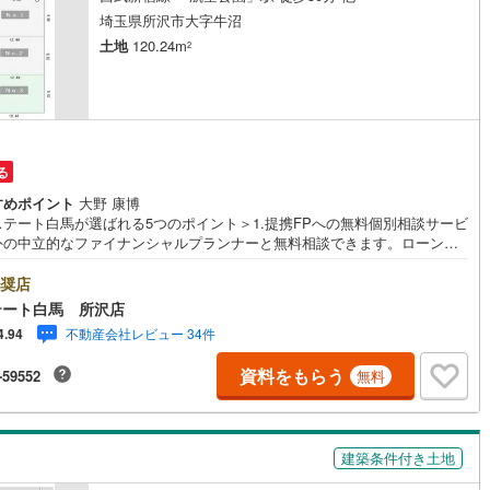
埼玉県所沢市大字牛沼
道
(
3
)
北越急行ほくほく線
(
0
)
土地
120.24m
2
て銀河鉄道
(
0
)
青い森鉄道
(
2
)
弘南線
(
0
)
弘南鉄道大鰐線
(
0
)
鉄道鳥海山ろく線
(
0
)
福島交通飯坂線
(
38
)
る
長野線
(
1
)
上田電鉄別所線
(
4
)
すめポイント
大野 康博
ステート白馬が選ばれる5つのポイント＞1.提携FPへの無料個別相談サービ
イトレール
(
59
)
関東鉄道竜ケ崎線
(
21
)
外の中立的なファイナンシャルプランナーと無料相談できます。ローン返
ついて保険や学費等も含めてシミュレーションをご提案できます2.物件情
鉄道大洗鹿島線
(
58
)
ひたちなか海浜鉄道湊線
(
54
)
豊富所沢市を中心にたくさんの情報をご用意しております。インターネッ
奨店
告前の物件も多数取り揃えております。お客様のご希望エリアをお申し付
テート白馬 所沢店
38
)
千葉都市モノレール
(
35
)
ださい。3.自社グループでリフォーム、新築請負所沢店の3階はリフォー
不動産会社レビュー 34件
4.94
注文建築部門の相談スペースです。一級建築士をはじめとした専門スタッ
鉄道上毛線
(
142
)
秩父鉄道
(
106
)
おりますのでご見学とあわせて、リフォームや注文建築についてご相談頂
資料をもらう
-59552
無料
4.年中無休（年末年始除く）で営業しております営業時間 9:30～19:00
線
(
8
)
つくばエクスプレス
(
82
)
時間はお電話でのお問合わせがスムーズです5.お子様連れでおこしくだ
キッズスペース、授乳室、オムツ替えベッド、アンパンマンジュースをご
62
)
京成押上線
(
1
)
しております。ご見学ご希望の方は、右上の“室内・現地を見学する（無
建築条件付き土地
をボタンからご予約ください。
線
(
5
)
京成千原線
(
26
)