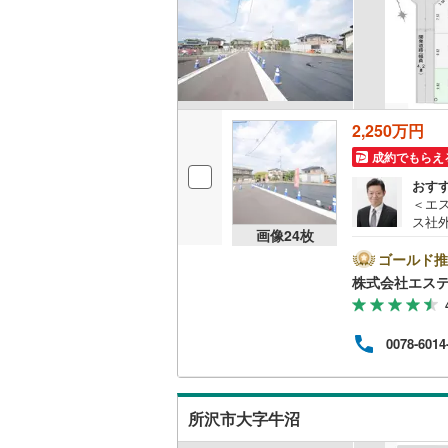
いすみ鉄
IGRいわ
弘南鉄道
2,250万円
由利高原
成約でもらえ
長野電鉄
おす
＜エ
宇都宮ラ
ス社
画像
24
枚
済に
鹿島臨海
報が
ゴールド推
ト広
株式会社エス
小湊鐵道
(
けく
ム、
上毛電気
フが
0078-6014
けます
流鉄流山
この
さい
京成本線
(
用意
所沢市大字牛沼
料）
京成金町