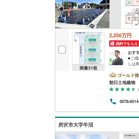
名古屋市
名古屋市
京都市営
2,250万円
成約でもらえ
OsakaMe
おす
OsakaMe
■ご
しは私
OsakaMe
画像
31
枚
掲げ
客様
ゴールド推
福岡市地
資金
朝日土地建物 
購入
から
私鉄・その他
札幌市電
(
情報
0078-6014
用意
道南いさ
軽に
歩5
阿武隈急
フま
所沢市大字牛沼
秋田内陸