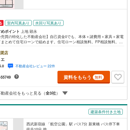
22
)
宮崎空港線
(
18
)
線
(
241
)
上越新幹線
(
76
)
室内写真あり
水回り写真あり
る
線
(
58
)
北陸新幹線
(
80
)
すめポイント
上地 顕永
合売買の特化した不動産会社】自己資金0でも、本体＋諸費用＋家具＋家電
線
(
87
)
北陸新幹線（JR西日本）
(
1
)
てまとめて住宅ローンで組めます。住宅ローン相談無料。FP相談無料。営
ンの熱意とスピーディをモットーにお客さん目線での営業を心がけてお
幹線
(
8
)
営業マンの差を実感してください！◆他社様でご紹介されている物件も一
奨店
ご提案できます。◆おまとめローン（消費者金融系・車のローン・カード
イエ
借入・エアコン等の電化製品等）もおまとめ可能です。◆お忙しいときは
地下鉄南北線
(
0
)
札幌市営地下鉄東西線
(
0
)
不動産会社レビュー 22件
5.0
待合せ＆現地解散できます。◆勤続年数が1年未満でも、ローンが受けられ
。株式会社ソライエにお任せください！売買・賃貸・売却相談・相続相
下鉄南北線
(
70
)
仙台市地下鉄東西線
(
24
)
資料をもらう
-55749
無料
空家管理・住宅ローン相談等何でもお気軽にご相談ください！お問い合わ
ご来店お待ちしております！（＾＾）！
ロ丸ノ内線
(
0
)
東京メトロ丸ノ内方南支線
(
0
)
不動産会社をもっと見る（
全
3
社
）
ロ東西線
(
1
)
東京メトロ千代田線
(
1
)
ロ半蔵門線
(
0
)
東京メトロ南北線
(
2
)
建築条件付き土地
線
(
0
)
都営三田線
(
0
)
西武新宿線 「航空公園」駅 バス7分 新東橋 バス停下車
戸線
(
1
)
横浜市営地下鉄ブルーライン
(
23
)
徒歩10分 他