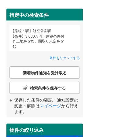
田沢湖線
(
0
)
指定中の検索条件
八戸線
(
3
)
磐越西線
(
49
)
路線・駅
航空公園駅
宮崎
鹿児島
沖縄
条件
3,000万円、建築条件付
陸羽西線
(
0
)
き土地を含む、間取り未定を含
む
住宅性能評価付き
（
3
）
左沢線
(
31
)
条件をリセットする
津軽線
(
1
)
する
る
条件をリセットする
条件をリセットする
条件をリセットする
条件をリセットする
条件をリセットする
条件をリセットする
こ
信越本線
(
54
)
新着物件通知を受け取る
の
検
弥彦線
(
0
)
索
検索条件を保存する
条
総武本線
(
89
)
件
保存した条件の確認・通知設定の
小学校まで1km以内
（
6
）
で
変更・解除は
マイページ
から行え
通
ます。
京葉線
(
10
)
知
を
久留里線
(
55
)
受
物件の絞り込み
間取り変更可能
（
0
）
け
山手線
(
0
)