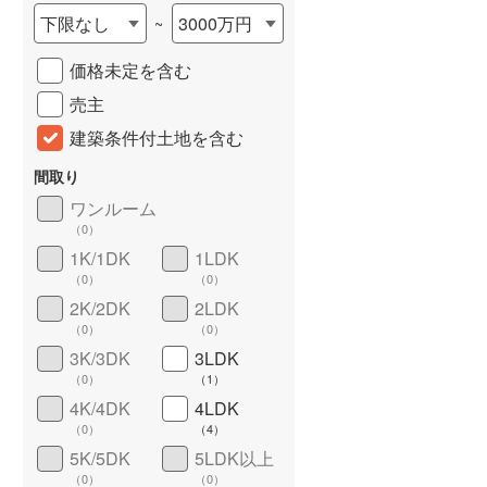
下限なし
3000万円
~
城端線
(
0
)
価格未定を含む
関西本線（JR西日本）
(
89
)
売主
大阪環状線
(
7
)
建築条件付土地を含む
山陽本線（JR西日本）
(
377
)
間取り
姫新線
(
61
)
ワンルーム
（
0
）
吉備線
(
16
)
詳しく見る
1K/1DK
1LDK
芸備線
(
34
)
（
0
）
（
0
）
2K/2DK
2LDK
可部線
(
27
)
（
0
）
（
0
）
宇部線
(
1
)
3K/3DK
3LDK
（
0
）
（
1
）
山陰本線
(
33
)
4K/4DK
4LDK
（
0
）
（
4
）
境線
(
1
)
5K/5DK
5LDK以上
奈良線
(
57
)
（
0
）
（
0
）