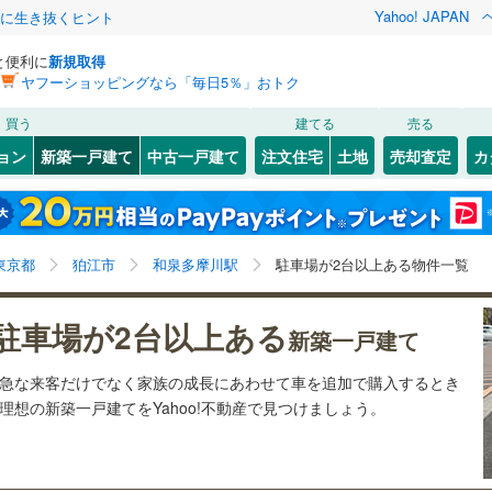
Yahoo! JAPAN
クに生き抜くヒント
と便利に
新規取得
ヤフーショッピングなら「毎日5％」おトク
検索条件を保存しました
買う
建てる
売る
0
)
札沼線
(
0
)
ョン
新築一戸建て
中古一戸建て
注文住宅
土地
売却査定
カ
この検索条件の新着物件通知は、
マイページ
から設定できます。
室蘭本線
(
0
)
4
）
オール電化
（
0
）
岩手
宮城
秋田
山形
0
)
富良野線
(
0
)
梅ケ丘
)
(
0
)
(
0
)
(
1
)
(
2
)
(
1
)
台以上
（
11
）
ビルトインガレージ
（
0
）
(
0
)
和泉多摩川駅、価格未定を含む、建築条件付き土地を含
神奈川
埼玉
千葉
茨城
0
)
釧網本線
(
0
)
東京都
狛江市
和泉多摩川駅
駐車場が2台以上ある物件一覧
タ付インターホン
防犯カメラ
（
0
）
む、間取り未定を含む、駐車場2台以上
019
)
水郡線
(
228
)
長野
富山
石川
福井
駐車場が2台以上ある
新築一戸建て
向ケ丘遊園
読売ランド前
2
)
(
25
)
(
11
)
(
8
)
(
32
)
8
)
上越線
(
257
)
建ち方、日当たり
(
7
)
閉じる
閉じる
お気に入りリストを見る
お気に入りリストを見る
閉じる
閉じる
岐阜
静岡
三重
ら急な来客だけでなく家族の成長にあわせて車を追加で購入するとき
検索条件を保存する
0
)
水戸線
(
68
)
以上
（
0
）
角地
（
1
）
(
51
)
想の新築一戸建てをYahoo!不動産で見つけましょう。
8
)
仙山線
(
189
)
マイページ
兵庫
京都
滋賀
奈良
1
）
)
気仙沼線
(
0
)
2
)
(
210
)
(
97
)
(
108
)
(
113
)
(
195
)
(
93
)