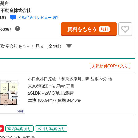
奨店
け
（
0
）
平屋・1階建て
（
0
）
5
)
鶴見線
(
29
)
ス不動産株式会社
ルーム（納戸）
（
3
）
不動産会社レビュー 6件
4.83
181
)
根岸線
(
195
)
資料をもらう
-53387
無料
1
)
中央本線（JR東日本）
(
766
)
159
)
八高線
(
707
)
ッチン
（
0
）
対面キッチン
（
9
）
不動産会社をもっと見る（
全
1
社
）
11
)
大糸線（JR東日本）
(
4
)
人気物件TOP10入り
各駅停車）
(
452
)
埼京線
(
349
)
機あり
（
10
）
東海道本線（JR東海）
(
1,530
)
小田急小田原線 「和泉多摩川」駅 徒歩22分 他
東京都狛江市岩戸南3丁目
庭
2
)
飯田線
(
203
)
2SLDK＋2WIC/地上2階建
土地
105.94m
/
建物
84.46m
ッキあり
（
0
）
2
2
4
)
高山本線（JR東海）
(
79
)
JR東海）
(
232
)
紀勢本線（JR東海）
(
7
)
博多南線
(
204
)
インクローゼット
床下収納
（
1
）
室内写真あり
水回り写真あり
る
R西日本）
(
0
)
北陸本線
(
14
)
すめポイント
荒井 亨