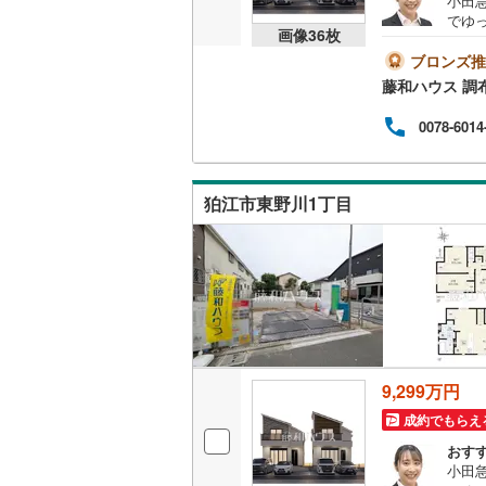
小田急
でゆ
桜井線
(
14
画像
36
枚
内い
ブロンズ推
阪和線
(
47
藤和ハウス 調
おおさか
0078-6014
内子線
(
0
)
鳴門線
(
0
)
狛江市東野川1丁目
土讃線
(
59
鹿児島本
三角線
(
23
長崎本線
(
佐世保線
(
9,299万円
成約でもらえ
豊肥本線
(
おす
日南線
(
50
小田急