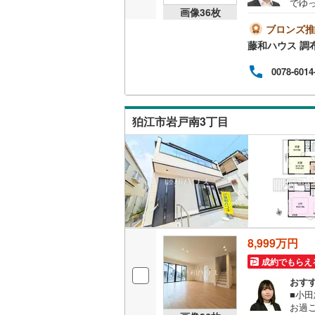
でゆ
画像
36
枚
後藤寺線
(
内い
ブロンズ推
東北新幹
藤和ハウス 調
秋田新幹
0078-6014
山陽新幹
西九州新
狛江市岩戸南3丁目
地下鉄
札幌市営
仙台市地
東京メト
東京メト
8,999万円
東京メト
成約でもらえ
おす
都営浅草
■小田
お過
都営大江