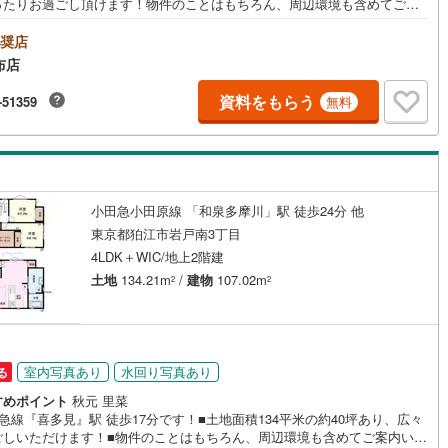
ったりお過ごし頂けます！物件のことはもちろん、周辺環境も含めてご案
38
)
宮崎空港線
(
23
)
たしますので、お気軽にお問い合わせください
奨店
線
(
530
)
上越新幹線
(
309
)
布店
線
(
248
)
北陸新幹線
(
317
)
資料をもらう
-51359
無料
線
(
196
)
北陸新幹線（JR西日本）
(
4
)
幹線
(
17
)
小田急小田原線 「和泉多摩川」駅 徒歩24分 他
地下鉄南北線
(
0
)
札幌市営地下鉄東西線
(
2
)
東京都狛江市岩戸南3丁目
4LDK＋WIC/地上2階建
下鉄南北線
(
362
)
仙台市地下鉄東西線
(
107
)
土地
134.21m
/
建物
107.02m
2
2
ロ丸ノ内線
(
9
)
東京メトロ丸ノ内方南支線
(
0
)
ロ東西線
(
21
)
東京メトロ千代田線
(
30
)
ロ半蔵門線
(
1
)
東京メトロ南北線
(
5
)
室内写真あり
水回り写真あり
る
すめポイント
秋元 里菜
線
(
2
)
都営三田線
(
11
)
急線『喜多見』駅 徒歩17分です！■土地面積134平米の約40坪あり、広々
ごしいただけます！■物件のことはもちろん、周辺環境も含めてご案内いた
戸線
(
15
)
横浜市営地下鉄ブルーライン
(
427
)