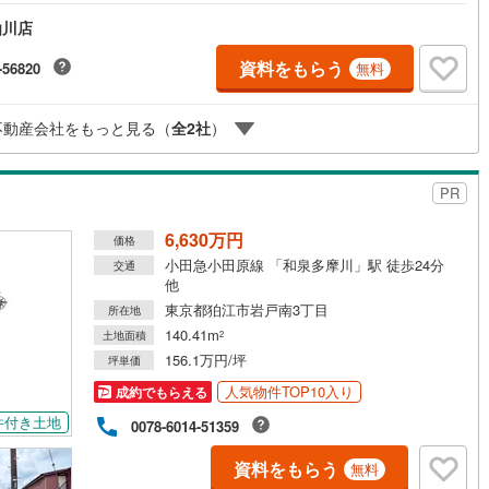
すので、詳細はお気軽にお問い合わせください
仙川店
営地下鉄東山線
(
408
)
名古屋市営地下鉄名城線
(
315
)
資料をもらう
-56820
無料
営地下鉄桜通線
(
355
)
名古屋市営地下鉄上飯田線
(
59
)
不動産会社をもっと見る（
全
2
社
）
地下鉄烏丸線
(
15
)
京都市営地下鉄東西線
(
41
)
tro今里筋線
(
7
)
OsakaMetro御堂筋線
(
26
)
PR
tro四つ橋線
(
1
)
OsakaMetro中央線
(
8
)
6,630万円
価格
tro堺筋線
(
0
)
神戸市営地下鉄西神・山手線
(
106
)
小田急小田原線 「和泉多摩川」駅 徒歩24分
交通
他
下鉄空港線
(
84
)
福岡市地下鉄箱崎線
(
13
)
東京都狛江市岩戸南3丁目
所在地
140.41m
土地面積
2
0
)
函館市電
(
0
)
156.1万円/坪
坪単価
人気物件TOP10入り
成約でもらえる
りび鉄道
(
0
)
わたらせ渓谷鐵道
(
1
)
件付き土地
0078-6014-51359
行
(
96
)
会津鉄道
(
8
)
資料をもらう
無料
縦貫鉄道
(
0
)
しなの鉄道北しなの線
(
3
)