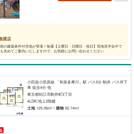
道
(
3
)
北越急行ほくほく線
(
0
)
て銀河鉄道
(
0
)
青い森鉄道
(
1
)
弘南線
(
0
)
弘南鉄道大鰐線
(
0
)
推奨店
2区画の建築条件付売地が登場！毎週【土曜日・日曜日・祝日】現地見学会中で
鉄道鳥海山ろく線
(
0
)
福島交通飯坂線
(
76
)
も含めてご案内いたしますので、お気軽にお問い合わせください
長野線
(
5
)
上田電鉄別所線
(
5
)
イトレール
(
155
)
関東鉄道竜ケ崎線
(
36
)
鉄道大洗鹿島線
(
88
)
ひたちなか海浜鉄道湊線
(
69
)
小田急小田原線 「和泉多摩川」駅 バス5分 駒井 バス停下
車 徒歩4分 他
49
)
千葉都市モノレール
(
190
)
東京都狛江市駒井町3丁目
4LDK/地上2階建
鉄道上毛線
(
175
)
秩父鉄道
(
157
)
土地
125.06m
/
建物
92.74m
2
2
線
(
125
)
つくばエクスプレス
(
357
)
339
)
京成押上線
(
1
)
る