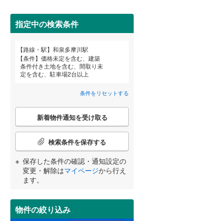
田沢湖線
(
0
)
指定中の検索条件
八戸線
(
4
)
(
4
)
(
3
)
磐越西線
(
89
)
路線・駅
和泉多摩川駅
宮崎
鹿児島
沖縄
条件
価格未定を含む、建築
陸羽西線
(
0
)
条件付き土地を含む、間取り未
定を含む、駐車場2台以上
住宅性能評価付き
（
0
）
左沢線
(
47
)
条件をリセットする
津軽線
(
0
)
する
る
条件をリセットする
条件をリセットする
条件をリセットする
条件をリセットする
条件をリセットする
条件をリセットする
こ
信越本線
(
110
)
新着物件通知を受け取る
の
検
弥彦線
(
0
)
索
検索条件を保存する
条
総武本線
(
291
)
件
保存した条件の確認・通知設定の
小学校まで1km以内
（
1
）
で
変更・解除は
マイページ
から行え
通
ます。
京葉線
(
100
)
知
を
久留里線
(
130
)
受
物件の絞り込み
間取り変更可能
（
0
）
け
山手線
(
2
)