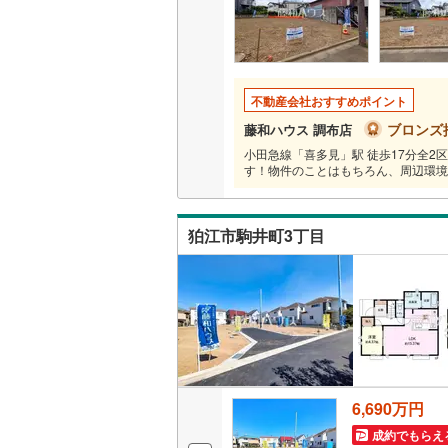
いすみ鉄
IGRいわ
不動産会社おすすめポイント
弘南鉄道
ブロンズ
藤和ハウス 調布店
小田急線「喜多見」駅 徒歩17分全
由利高原
す！物件のことはもちろん、周辺環境
長野電鉄
狛江市駒井町3丁目
宇都宮ラ
鹿島臨海
小湊鐵道
(
上毛電気
流鉄流山
6,690万円
京成本線
(
成約でもらえ