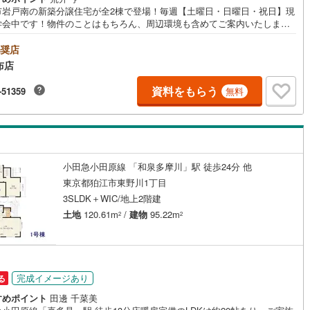
市岩戸南の新築分譲住宅が全2棟で登場！毎週【土曜日・日曜日・祝日】現
1
)
七尾線
(
0
)
学会中です！物件のことはもちろん、周辺環境も含めてご案内いたします
契約、入居関連など
、詳細はお気軽にお問い合わせください
高山本線（JR西日本）
(
0
)
奨店
能
（
2
）
布店
JR西日本）
(
4
)
湖西線
(
95
)
資料をもらう
-51359
応
無料
福知山線
(
141
)
ン内見(相談)可
（
11
）
IT重説可
（
0
）
67
)
播但線
(
55
)
)
津山線
(
22
)
ン対応とは？
小田急小田原線 「和泉多摩川」駅 徒歩24分 他
)
伯備線
(
44
)
東京都狛江市東野川1丁目
3SLDK＋WIC/地上2階建
)
呉線
(
90
)
土地
120.61m
/
建物
95.22m
2
2
山口線
(
2
)
2
)
美祢線
(
0
)
因美線
(
1
)
完成イメージあり
る
すめポイント
田邊 千菜美
草津線
(
49
)