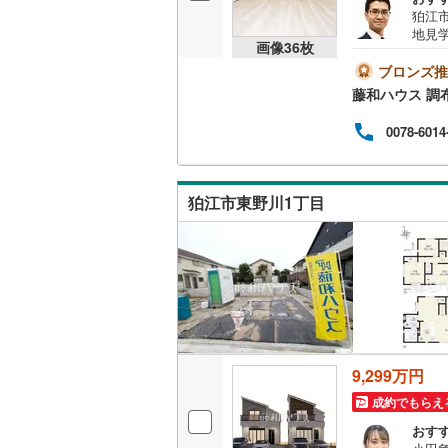
狛江
越美北線
(
地見
販売、価格、
画像
36
枚
ので
氷見線
(
0
)
ブロンズ推
即入居可
藤和ハウス 調
紀勢本線（
0078-6014
オンライン対
桜島線
(
0
)
オンライ
加古川線
(
狛江市東野川1丁目
赤穂線
(
59
オンライ
宇野線
(
50
福塩線
(
41
岩徳線
(
0
)
小野田線
(
9,299万円
舞鶴線
(
4
)
成約でもらえ
おす
木次線
(
0
)