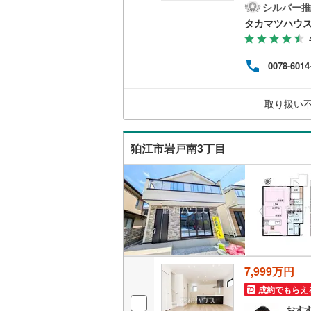
シルバー推
二世帯向
南武線
(
18
タカマツハウ
サービス
横浜線
(
1,
0078-6014
キッチン
相模線
(
94
五日市線
(
独立型キ
取り扱い
篠ノ井線
(
浴室
狛江市岩戸南3丁目
常磐線（
浴室乾燥
伊東線
(
0
)
バルコニー、
身延線
(
12
ウッドデ
武豊線
(
14
関西本線（
収納
7,999万円
参宮線
(
0
)
ウォーク
成約でもらえ
大糸線（J
（
4
）
おす