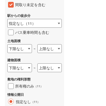
間取り未定を含む
和歌山線
(
108
)
東西線
(
10
)
駅からの徒歩分
指定なし
（
11
）
予讃線
(
1
)
バス乗車時間も含む
高徳線
(
1
)
土地面積
牟岐線
(
3
)
下限なし
上限なし
~
山陽本線（JR九州）
(
28
)
篠栗線
(
135
)
建物面積
指宿枕崎線
(
138
)
下限なし
上限なし
~
筑肥線
(
138
)
敷地の権利形態
久大本線
(
97
)
所有権のみ
（
11
）
日田彦山線
(
88
)
情報公開日
指定なし
（
11
）
筑豊本線
(
158
)