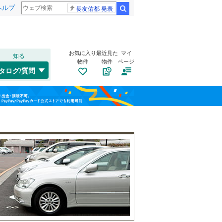
ヘルプ
長友佑都 発表
検索
お気に入り
最近見た
マイ
知る
物件
物件
ページ
千歳線
(
0
)
タログ/質問
日高本線
(
0
)
トイレ２か所
（
2
）
福島
宗谷本線
(
0
)
(
3
)
(
2
)
(
4
)
太陽光発電システム
（
0
）
栃木
群馬
山梨
東北本線
(
1,611
)
川越線
(
566
)
百合ケ丘
新百合ケ丘
(
23
)
吾妻線
(
50
)
(
59
)
(
65
)
日光線
(
178
)
南道路
（
3
）
仙石線
(
217
)
和歌山
大船渡線
(
15
)
(
130
)
(
68
)
(
89
)