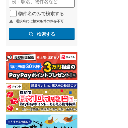
(
152
)
物件名のみで検索する
名古屋市営地下鉄鶴舞線
(
255
)
選択時には検索条件の保存不可
名古屋市営地下鉄名港線
(
59
)
検索する
OsakaMetro長堀鶴見緑地線
(
4
)
OsakaMetro谷町線
(
47
)
OsakaMetro千日前線
(
2
)
神戸市営地下鉄海岸線
(
4
)
福岡市地下鉄七隈線
(
277
)
函館市電宝来・谷地頭線
(
0
)
真岡鐵道
(
15
)
山形鉄道フラワー長井線
(
0
)
えちごトキめき鉄道妙高はねうまラ