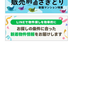
イン
(
3
)
しなの鉄道
(
24
)
津軽鉄道
(
0
)
三陸鉄道リアス線
(
9
)
仙台空港アクセス線
(
65
)
松本電鉄上高地線
(
1
)
関東鉄道常総線
(
148
)
銚子電気鉄道
(
11
)
上信電鉄上信線
(
91
)
埼玉新都市交通伊奈線
(
418
)
京成成田高速鉄道アクセス線
(
27
)
京成千葉線
(
105
)