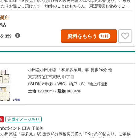
小田原線「喜多見」駅 徒歩13分床暖房完備のLDKは約20帖あり、ご家族
ったりお過ごし頂けます！物件のことはもちろん、周辺環境も含めてご案
5
)
片町線
(
131
)
たしますので、お気軽にお問い合わせください
奨店
)
関西空港線
(
2
)
布店
東線
(
31
)
本四備讃線
(
3
)
資料をもらう
-51359
無料
予土線
(
0
)
徳島線
(
1
)
)
土讃線
(
1
)
小田急小田原線 「和泉多摩川」駅 徒歩24分 他
線
(
1,410
)
香椎線
(
299
)
東京都狛江市東野川1丁目
2SLDK 2号棟/＋WIC、納戸（S）/地上2階建
6
)
肥薩線
(
13
)
土地
120.36m
/
建物
96.04m
2
2
189
)
唐津線
(
37
)
17
)
大村線
(
21
)
完成イメージあり
る
483
)
日豊本線
(
417
)
すめポイント
田邊 千菜美
)
吉都線
(
6
)
小田原線「喜多見」駅 徒歩13分床暖房完備のLDKは約20帖あり、ご家族