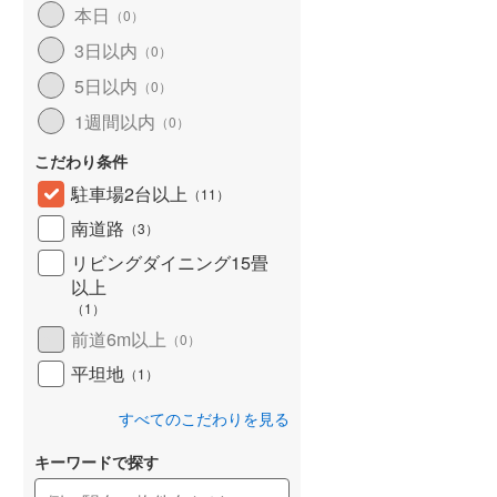
本日
（
0
）
北海道新幹線
(
0
)
3日以内
（
0
）
山形新幹線
(
446
)
5日以内
（
0
）
東海道新幹線
(
538
)
1週間以内
（
0
）
九州新幹線
(
179
)
こだわり条件
駐車場2台以上
（
11
）
南道路
（
3
）
札幌市営地下鉄東豊線
(
0
)
リビングダイニング15畳
以上
東京メトロ銀座線
(
0
)
（
1
）
東京メトロ日比谷線
(
5
)
前道6m以上
（
0
）
東京メトロ有楽町線
(
44
)
平坦地
（
1
）
東京メトロ副都心線
(
43
)
すべてのこだわりを見る
都営新宿線
(
39
)
キーワードで探す
横浜市営地下鉄グリーンライン