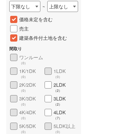
下限なし
上限なし
~
城端線
(
0
)
価格未定を含む
関西本線（JR西日本）
(
193
)
売主
大阪環状線
(
4
)
建築条件付土地を含む
山陽本線（JR西日本）
(
723
)
間取り
姫新線
(
75
)
ワンルーム
（
0
）
吉備線
(
40
)
詳しく見る
1K/1DK
1LDK
芸備線
(
44
)
（
0
）
（
0
）
2K/2DK
2LDK
可部線
(
32
)
（
0
）
（
2
）
宇部線
(
3
)
3K/3DK
3LDK
（
0
）
（
2
）
山陰本線
(
34
)
4K/4DK
4LDK
（
0
）
（
7
）
境線
(
1
)
5K/5DK
5LDK以上
奈良線
(
147
)
（
0
）
（
0
）