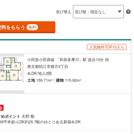
島根
岡山
広島
山口
釜石線
(
6
)
並び替え
ダイニング15畳以上
花輪線
(
0
)
香川
愛媛
高知
保存した条件を見る
3
)
(
83
)
(
7
)
(
6
)
(
0
)
(
3
)
(
4
)
磐越東線
(
121
)
資料をもらう
無料
佐賀
長崎
熊本
大分
施工・品質・工法関連
陸羽東線
(
30
)
人気物件TOP10入り
震、制震構造
設計住宅性能評価付き
118
)
米坂線
(
2
)
（
6
）
小田急小田原線 「和泉多摩川」駅 徒歩13分 他
五能線
(
0
)
この条件で検索する
この条件で検索する
この条件で検索する
この条件で検索する
この条件で検索する
この条件で検索する
市区町村以下を選択
市区町村を選択す
駅を選択する
東京都狛江市猪方2丁目
住宅
（
6
）
大規模（総区画数50戸以上）
5
)
白新線
(
8
)
4LDK/地上2階
（
0
）
土地
159.71m
/
建物
115.92m
2
2
越後線
(
13
)
ライン（宇都宮～逗子）
湘南新宿ライン（前橋～小田原）
(
1,742
)
駅が始発駅
（
0
）
海まで2km以内
（
0
）
る
6
)
内房線
(
323
)
全体
すめポイント
天野 剛
3
)
鹿島線
(
6
)
59平米超×LDK約25.7帖のゆとりある新築4LDK
（
0
）
バリアフリー住宅
（
1
）
)
東海道本線
(
774
)