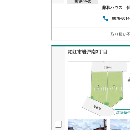
画像
36
枚
しま
藤和ハウス 
名古屋市
0078-6014
名古屋市
取り扱い
京都市営
OsakaMe
狛江市岩戸南3丁目
OsakaMe
OsakaMe
福岡市地
私鉄・その他
札幌市電
(
道南いさ
建築条
阿武隈急
秋田内陸