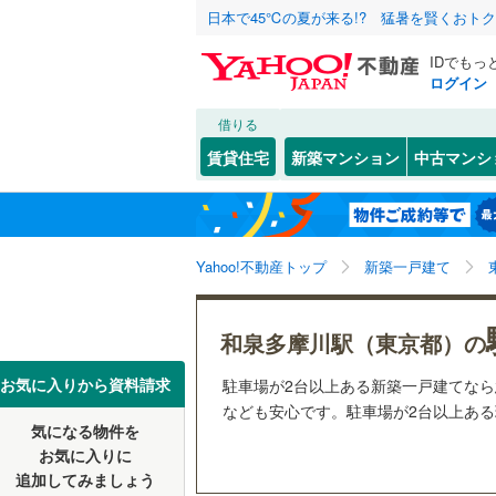
日本で45℃の夏が来る!? 猛暑を賢くおト
IDでもっ
ログイン
借りる
北海道
JR
北海道
函館本線
(
こだわり条件
設備
賃貸住宅
新築マンション
中古マンシ
石勝線
(
0
)
床暖房
（
東北
青森
根室本線
(
(
0
)
(
0
)
(
0
駐車場2
関東
東京
石北本線
(
Yahoo!不動産トップ
新築一戸建て
ＴＶモニ
（
10
）
常磐線
(
1,
信越・北陸
新潟
和泉多摩川駅（東京都）の
祖師ケ谷大蔵
(
15
)
(
2
高崎線
(
97
配置、向き、
(
11
)
東海
愛知
お気に入りから資料請求
駐車場が2台以上ある新築一戸建てな
両毛線
(
31
前道6m
なども安心です。駐車場が2台以上ある理
烏山線
(
12
気になる物件を
近畿
大阪
平坦地
（
お気に入りに
石巻線
(
28
追加してみましょう
(
57
)
(
102
)
(
20