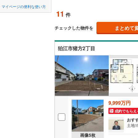
中国
LD
鳥取
北上線
(
0
)
マイページの便利な使い方
11
リビング
件
山田線
(
0
)
四国
徳島
（
1
）
(
31
)
(
38
)
(
8
大湊線
(
0
)
まとめて
チェックした物件を
九州・沖縄
福岡
構造・規模・
只見線
(
8
)
狛江市猪方2丁目
耐震、免
奥羽本線
(
（
6
）
男鹿線
(
0
)
0
0
0
0
0
0
該当物件
該当物件
該当物件
該当物件
該当物件
該当物件
件
件
件
件
件
件
長期優良
羽越本線
(
飯山線
(
0
)
立地
湘南新宿
9,999万円
(
1,207
)
最寄りの
成約でもらえ
外房線
(
15
間取り、居室
おす
成田線
(
20
土地1
吹き抜け
画像
5
枚
東金線
(
27