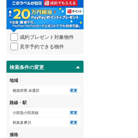
取
3階建て以上
（
0
）
る
武蔵野線
(
955
)
・
条
横須賀線
(
325
)
件
を
青梅線
(
260
)
成約プレゼント対象物件
マ
イ
小海線
(
5
)
見学予約できる物件
ペ
ー
京浜東北線
(
816
)
ジ
に
検索条件の変更
総武線
(
268
)
保
存
御殿場線
(
176
)
地域
す
る
中央本線（JR東海）
(
618
)
都道府県 未選択
変更
太多線
(
60
)
路線・駅
名松線
(
4
)
小田急小田原線
変更
和泉多摩川
変更
東海道本線（JR西日本）
(
300
)
価格
小浜線
(
0
)