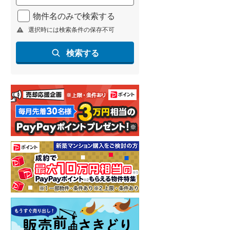
(
196
)
物件名のみで検索する
名古屋市営地下鉄鶴舞線
(
123
)
選択時には検索条件の保存不可
名古屋市営地下鉄名港線
(
42
)
検索する
OsakaMetro長堀鶴見緑地線
(
7
)
OsakaMetro谷町線
(
38
)
OsakaMetro千日前線
(
5
)
神戸市営地下鉄海岸線
(
13
)
福岡市地下鉄七隈線
(
241
)
函館市電宝来・谷地頭線
(
0
)
真岡鐵道
(
12
)
山形鉄道フラワー長井線
(
0
)
えちごトキめき鉄道妙高はねうまラ