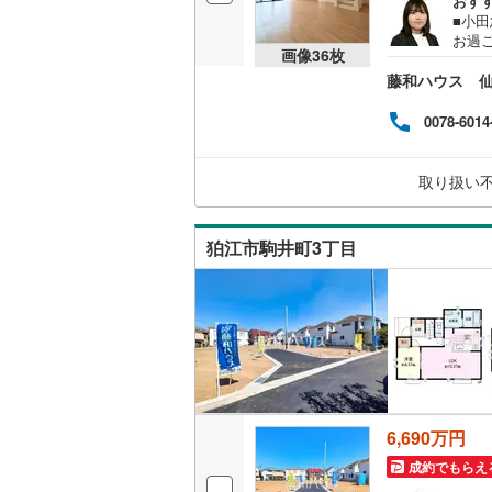
おす
■小田
後藤寺線
(
お過
画像
36
枚
しま
東北新幹
藤和ハウス 
秋田新幹
0078-6014
山陽新幹
取り扱い
西九州新
地下鉄
札幌市営
狛江市駒井町3丁目
仙台市地
東京メト
東京メト
東京メト
6,690万円
都営浅草
成約でもらえ
都営大江