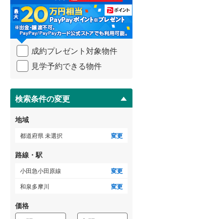
る
3階建て以上
（
1
）
・
武蔵野線
(
1,080
)
条
件
横須賀線
(
370
)
を
成約プレゼント対象物件
マ
青梅線
(
187
)
イ
見学予約できる物件
ペ
小海線
(
3
)
ー
ジ
京浜東北線
(
1,105
)
に
検索条件の変更
総武線
(
390
)
保
存
地域
御殿場線
(
119
)
す
る
都道府県 未選択
変更
中央本線（JR東海）
(
430
)
路線・駅
太多線
(
51
)
小田急小田原線
変更
名松線
(
4
)
和泉多摩川
変更
東海道本線（JR西日本）
(
227
)
価格
小浜線
(
0
)