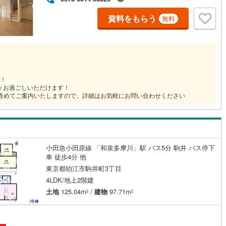
資料をもらう
無料
道
(
0
)
北越急行ほくほく線
(
0
)
て銀河鉄道
(
0
)
青い森鉄道
(
1
)
弘南線
(
0
)
弘南鉄道大鰐線
(
0
)
す！
鉄道鳥海山ろく線
(
0
)
福島交通飯坂線
(
66
)
広々お過ごしいただけます！
含めてご案内いたしますので、詳細はお気軽にお問い合わせください
長野線
(
5
)
上田電鉄別所線
(
5
)
イトレール
(
94
)
関東鉄道竜ケ崎線
(
21
)
鉄道大洗鹿島線
(
60
)
ひたちなか海浜鉄道湊線
(
40
)
小田急小田原線 「和泉多摩川」駅 バス5分 駒井 バス停下
50
)
千葉都市モノレール
(
180
)
車 徒歩4分 他
東京都狛江市駒井町3丁目
鉄道上毛線
(
147
)
秩父鉄道
(
111
)
4LDK/地上2階建
土地
125.04m
/
建物
97.71m
2
2
線
(
141
)
つくばエクスプレス
(
417
)
399
)
京成押上線
(
8
)