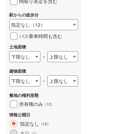
間取り未定を含む
和歌山線
(
53
)
駅からの徒歩分
東西線
(
8
)
指定なし
（
12
）
予讃線
(
0
)
バス乗車時間も含む
高徳線
(
1
)
土地面積
牟岐線
(
1
)
下限なし
上限なし
~
山陽本線（JR九州）
(
29
)
建物面積
篠栗線
(
157
)
下限なし
上限なし
~
指宿枕崎線
(
83
)
敷地の権利形態
筑肥線
(
138
)
所有権のみ
（
12
）
久大本線
(
83
)
情報公開日
日田彦山線
(
96
)
指定なし
（
12
）
筑豊本線
(
171
)
本日
（
0
）