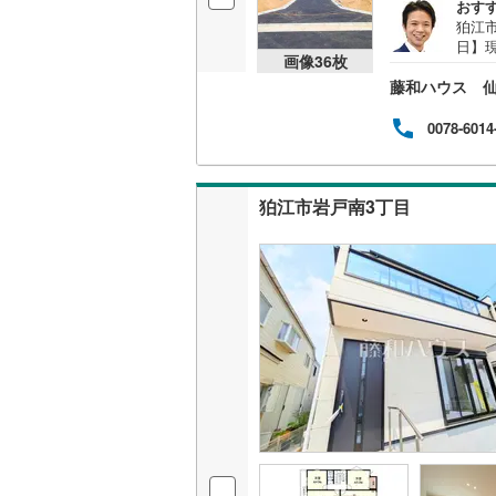
おす
狛江
日】
名古屋市
画像
36
枚
しま
藤和ハウス 
名古屋市
0078-6014
京都市営
OsakaMe
狛江市岩戸南3丁目
OsakaMe
OsakaMe
福岡市地
私鉄・その他
札幌市電
(
道南いさ
阿武隈急
秋田内陸