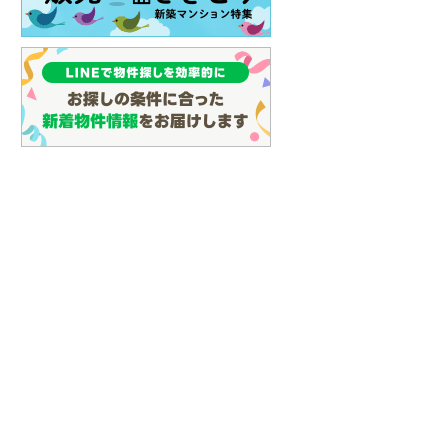
イン
(
3
)
しなの鉄道
(
15
)
津軽鉄道
(
0
)
三陸鉄道リアス線
(
8
)
仙台空港アクセス線
(
58
)
松本電鉄上高地線
(
1
)
関東鉄道常総線
(
93
)
銚子電気鉄道
(
10
)
上信電鉄上信線
(
69
)
埼玉新都市交通伊奈線
(
306
)
京成成田高速鉄道アクセス線
(
24
)
京成千葉線
(
95
)