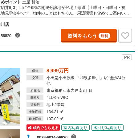
すめポイント
土屋 賢治
市駒井町3丁目に全9棟の開発分譲地が登場！毎週【土曜日・日曜日・祝
現地見学会中です！物件のことはもちろん、周辺環境も含めてご案内いた
営地下鉄東山線
(
219
)
名古屋市営地下鉄名城線
(
176
)
すので、詳細はお気軽にお問い合わせください
仙川店
営地下鉄桜通線
(
192
)
名古屋市営地下鉄上飯田線
(
33
)
資料をもらう
-56820
無料
地下鉄烏丸線
(
5
)
京都市営地下鉄東西線
(
20
)
tro今里筋線
(
10
)
OsakaMetro御堂筋線
(
27
)
PR
tro四つ橋線
(
1
)
OsakaMetro中央線
(
10
)
8,999万円
価格
tro堺筋線
(
0
)
神戸市営地下鉄西神・山手線
(
64
)
小田急小田原線 「和泉多摩川」駅 徒歩24分
交通
他
下鉄空港線
(
94
)
福岡市地下鉄箱崎線
(
7
)
東京都狛江市岩戸南3丁目
所在地
4LDK＋WIC
間取り
0
)
函館市電
(
0
)
地上2階建
建物階
134.21m
土地面積
2
りび鉄道
(
0
)
わたらせ渓谷鐵道
(
1
)
107.02m
建物面積
2
行
(
77
)
会津鉄道
(
5
)
室内写真あり
水回り写真あり
成約でもらえる
縦貫鉄道
(
0
)
しなの鉄道北しなの線
(
2
)
0078-6014-56820