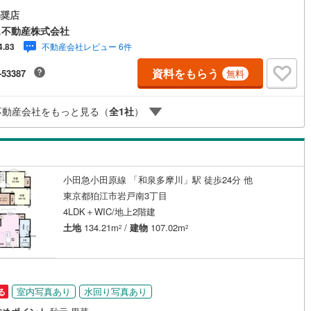
奨店
)
片町線
(
98
)
ス不動産株式会社
)
関西空港線
(
1
)
不動産会社レビュー 6件
4.83
東線
(
34
)
本四備讃線
(
5
)
資料をもらう
-53387
無料
予土線
(
0
)
不動産会社をもっと見る（
全
1
社
）
徳島線
(
1
)
)
土讃線
(
0
)
線
(
1,245
)
香椎線
(
259
)
小田急小田原線 「和泉多摩川」駅 徒歩24分 他
東京都狛江市岩戸南3丁目
1
)
肥薩線
(
10
)
4LDK＋WIC/地上2階建
152
)
唐津線
(
37
)
土地
134.21m
/
建物
107.02m
2
2
12
)
大村線
(
14
)
408
)
日豊本線
(
330
)
室内写真あり
水回り写真あり
る
)
吉都線
(
5
)