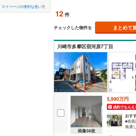
中国
LD
鳥取
北上線
(
0
)
マイページの便利な使い方
12
リビング
件
山田線
(
0
)
四国
徳島
（
2
）
(
28
)
(
33
)
(
7
大湊線
(
0
)
まとめて
チェックした物件を
九州・沖縄
福岡
構造・規模・
只見線
(
5
)
川崎市多摩区宿河原7丁目
耐震、免
奥羽本線
(
（
7
）
男鹿線
(
0
)
0
0
0
0
0
0
該当物件
該当物件
該当物件
該当物件
該当物件
該当物件
件
件
件
件
件
件
長期優良
羽越本線
(
飯山線
(
0
)
立地
湘南新宿
5,990万円
(
1,146
)
最寄りの
成約でもらえ
外房線
(
14
おす
間取り、居室
■前
成田線
(
17
風通し
吹き抜け
画像
36
枚
お部
東金線
(
30