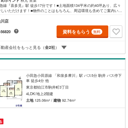
すめポイント
秋元 里菜
急線『喜多見』駅 徒歩17分です！■土地面積134平米の約40坪あり、広々
48
)
宮崎空港線
(
21
)
ごしいただけます！■物件のことはもちろん、周辺環境も含めてご案内いた
すので、詳細はお気軽にお問い合わせください
線
(
364
)
上越新幹線
(
193
)
仙川店
線
(
147
)
北陸新幹線
(
198
)
資料をもらう
-56820
無料
線
(
157
)
北陸新幹線（JR西日本）
(
1
)
不動産会社をもっと見る（
全
2
社
）
幹線
(
11
)
地下鉄南北線
(
1
)
札幌市営地下鉄東西線
(
2
)
下鉄南北線
(
311
)
仙台市地下鉄東西線
(
78
)
小田急小田原線 「和泉多摩川」駅 バス5分 駒井 バス停下
車 徒歩4分 他
ロ丸ノ内線
(
29
)
東京メトロ丸ノ内方南支線
(
5
)
東京都狛江市駒井町3丁目
4LDK/地上2階建
ロ東西線
(
82
)
東京メトロ千代田線
(
54
)
土地
125.06m
/
建物
92.74m
2
2
ロ半蔵門線
(
3
)
東京メトロ南北線
(
20
)
線
(
7
)
都営三田線
(
18
)
る
戸線
(
34
)
横浜市営地下鉄ブルーライン
(
495
)