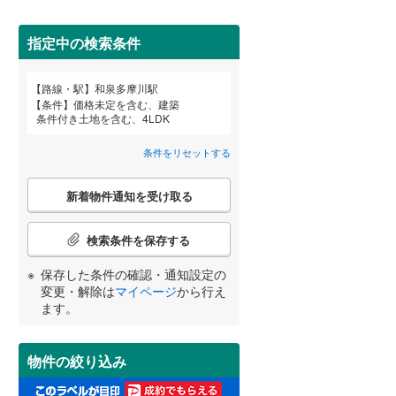
田沢湖線
(
0
)
指定中の検索条件
八戸線
(
4
)
(
1
)
(
4
)
磐越西線
(
80
)
路線・駅
和泉多摩川駅
宮崎
鹿児島
沖縄
条件
価格未定を含む、建築
陸羽西線
(
0
)
条件付き土地を含む、4LDK
住宅性能評価付き
（
1
）
左沢線
(
37
)
条件をリセットする
津軽線
(
0
)
こ
する
る
条件をリセットする
条件をリセットする
条件をリセットする
条件をリセットする
条件をリセットする
条件をリセットする
新着物件通知を受け取る
の
信越本線
(
83
)
検
索
検索条件を保存する
弥彦線
(
0
)
条
件
保存した条件の確認・通知設定の
総武本線
(
332
)
で
変更・解除は
マイページ
から行え
小学校まで1km以内
（
3
）
通
ます。
知
京葉線
(
93
)
を
受
久留里線
(
114
)
物件の絞り込み
け
間取り変更可能
（
0
）
取
山手線
(
19
)