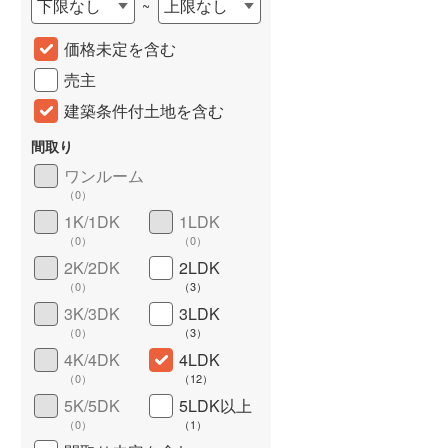
下限なし
上限なし
~
城端線
(
0
)
価格未定を含む
関西本線（JR西日本）
(
132
)
売主
大阪環状線
(
5
)
建築条件付土地を含む
山陽本線（JR西日本）
(
524
)
間取り
ワンルーム
姫新線
(
41
)
（
0
）
吉備線
(
38
)
1K/1DK
1LDK
詳しく見る
（
0
）
（
0
）
芸備線
(
52
)
2K/2DK
2LDK
可部線
(
26
)
（
0
）
（
3
）
3K/3DK
3LDK
宇部線
(
2
)
（
0
）
（
3
）
4K/4DK
4LDK
山陰本線
(
25
)
（
0
）
（
12
）
境線
(
0
)
5K/5DK
5LDK以上
（
0
）
（
1
）
奈良線
(
99
)