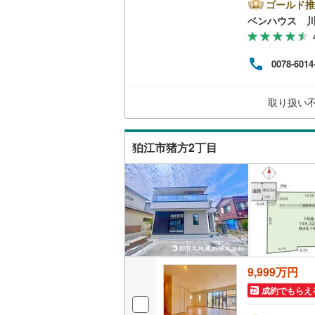
対応
ゴールド推
二世帯向
ます
ベンハウス 
南武線
(
21
にも
サービス
う？
横浜線
(
1,
ンが
0078-6014
「自
キッチン
相模線
(
81
こと
意 
五日市線
(
独立型キ
取り扱い
篠ノ井線
(
浴室
狛江市猪方2丁目
常磐線（
浴室乾燥
伊東線
(
0
)
バルコニー、
身延線
(
95
ウッドデ
武豊線
(
10
関西本線（
収納
9,999万円
参宮線
(
0
)
成約でもらえ
ウォーク
大糸線（J
（
3
）