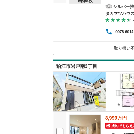
画像
5
枚
シルバー推
桜井線
(
87
タカマツハウ
阪和線
(
45
おおさか
0078-6014
内子線
(
0
)
取り扱い
鳴門線
(
0
)
土讃線
(
22
狛江市岩戸南3丁目
鹿児島本
三角線
(
19
長崎本線
(
佐世保線
(
8,999万円
豊肥本線
(
成約でもらえ
日南線
(
47