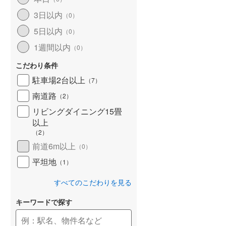
北海道新幹線
(
0
)
3日以内
（
0
）
山形新幹線
(
301
)
5日以内
（
0
）
1週間以内
東海道新幹線
(
371
)
（
0
）
こだわり条件
九州新幹線
(
137
)
駐車場2台以上
（
7
）
南道路
（
2
）
リビングダイニング15畳
札幌市営地下鉄東豊線
(
0
)
以上
東京メトロ銀座線
(
2
)
（
2
）
前道6m以上
（
0
）
東京メトロ日比谷線
(
7
)
平坦地
（
1
）
東京メトロ有楽町線
(
57
)
すべてのこだわりを見る
東京メトロ副都心線
(
58
)
キーワードで探す
都営新宿線
(
109
)
横浜市営地下鉄グリーンライン