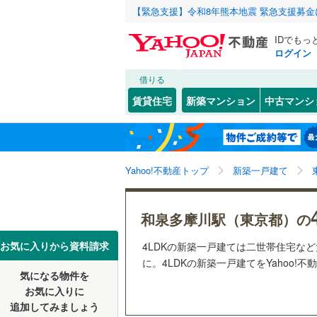
【緊急支援】令和8年熊本地震 緊急支援募
IDでもっ
ログイン
借りる
北海道
JR
北海道
函館本線
(
こだわり条件
設備
賃貸住宅
新築マンション
中古マンシ
石勝線
(
0
)
床暖房
（
東北
青森
根室本線
(
(
1
)
(
1
)
(
1
駐車場2
関東
東京
石北本線
(
Yahoo!不動産トップ
新築一戸建て
ＴＶモニ
（
10
）
常磐線
(
79
信越・北陸
新潟
和泉多摩川駅（東京都）の
祖師ケ谷大蔵
(
4
)
(
1
高崎線
(
83
配置、向き、
(
6
)
東海
愛知
お気に入りから資料請求
4LDKの新築一戸建ては二世帯住宅な
両毛線
(
24
前道6m
に。4LDKの新築一戸建てをYahoo!
烏山線
(
81
気になる物件を
近畿
大阪
平坦地
（
お気に入りに
石巻線
(
23
追加してみましょう
(
75
)
(
104
)
(
19