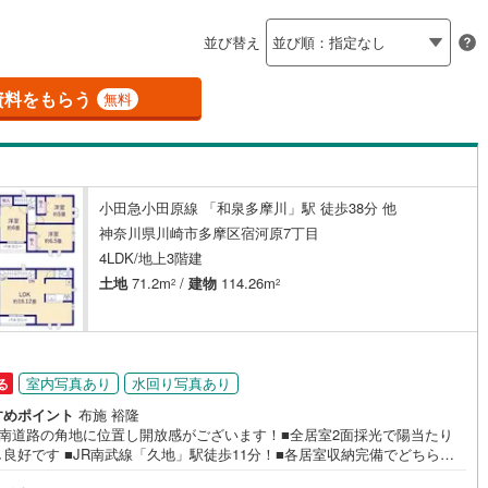
島根
岡山
広島
山口
釜石線
(
4
)
並び替え
ダイニング15畳以上
花輪線
(
0
)
香川
愛媛
高知
保存した条件を見る
2
)
(
66
)
(
10
)
(
4
)
(
0
)
(
2
)
(
3
)
磐越東線
(
106
)
資料をもらう
無料
佐賀
長崎
熊本
大分
施工・品質・工法関連
陸羽東線
(
21
)
震、制震構造
設計住宅性能評価付き
103
)
米坂線
(
2
)
（
8
）
小田急小田原線 「和泉多摩川」駅 徒歩38分 他
五能線
(
0
)
この条件で検索する
この条件で検索する
この条件で検索する
この条件で検索する
この条件で検索する
この条件で検索する
市区町村以下を選択
市区町村を選択す
駅を選択する
神奈川県川崎市多摩区宿河原7丁目
住宅
（
7
）
大規模（総区画数50戸以上）
4
)
白新線
(
8
)
4LDK/地上3階建
（
0
）
土地
71.2m
/
建物
114.26m
2
2
越後線
(
7
)
ライン（宇都宮～逗子）
湘南新宿ライン（前橋～小田原）
(
1,572
)
駅が始発駅
（
0
）
海まで2km以内
（
0
）
室内写真あり
水回り写真あり
る
8
)
内房線
(
301
)
すめポイント
布施 裕隆
全体
面南道路の角地に位置し開放感がございます！■全居室2面採光で陽当たり
7
)
鹿島線
(
5
)
良好です ■JR南武線「久地」駅徒歩11分！■各居室収納完備でどちらの
（
0
）
バリアフリー住宅
（
2
）
屋もスッキリ片付きます ■ご見学をご希望のお客様、平日・休日問わず ご
)
東海道本線
(
745
)