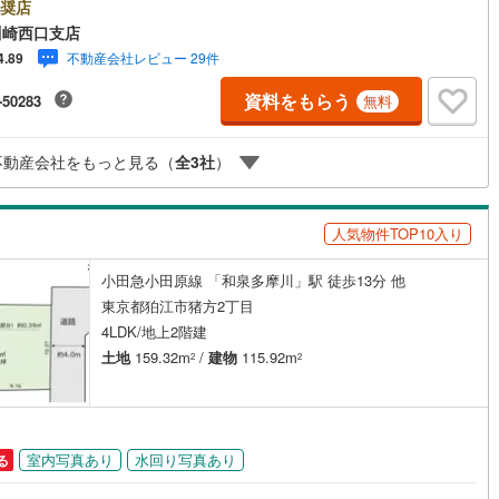
させていただきます。■また、オンライン案内・相談などにも対応しており
奨店
け
（
0
）
平屋・1階建て
（
0
）
。 どうぞ お気軽にご連絡下さい。その他にも・・・●「この物件以外
川崎西口支店
2
)
鶴見線
(
47
)
何件か一緒に物件を見てみたい」●「私はローンいくら借りられるのだろ
不動産会社レビュー 29件
4.89
ルーム（納戸）
（
0
）
」●「買替えなので、自宅がいくらで売却できるか知りたい」 ●「車のロー
079
)
根岸線
(
218
)
あるけど大丈夫かな？」●「頭金は、どれくらいないと買えないの？」●
資料をもらう
-50283
無料
営業者はローン通りにくいって本当？」などなど、住宅購入はわからない
8
)
中央本線（JR東日本）
(
601
)
ばかり・・・。ご安心ください!!お力になれる事がございましたら、誠心誠
お手伝いをさせていただきます。【ベンハウス】にお任せ下さい！
125
)
八高線
(
510
)
ッチン
（
1
）
対面キッチン
（
10
）
不動産会社をもっと見る（
全
3
社
）
10
)
大糸線（JR東日本）
(
3
)
人気物件TOP10入り
各駅停車）
(
491
)
埼京線
(
388
)
機あり
（
11
）
小田急小田原線 「和泉多摩川」駅 徒歩13分 他
東海道本線（JR東海）
(
1,041
)
東京都狛江市猪方2丁目
庭
)
飯田線
(
129
)
4LDK/地上2階建
土地
159.32m
/
建物
115.92m
2
2
ッキあり
（
0
）
3
)
高山本線（JR東海）
(
76
)
JR東海）
(
161
)
紀勢本線（JR東海）
(
6
)
博多南線
(
187
)
室内写真あり
水回り写真あり
る
インクローゼット
床下収納
（
3
）
R西日本）
(
0
)
北陸本線
(
7
)