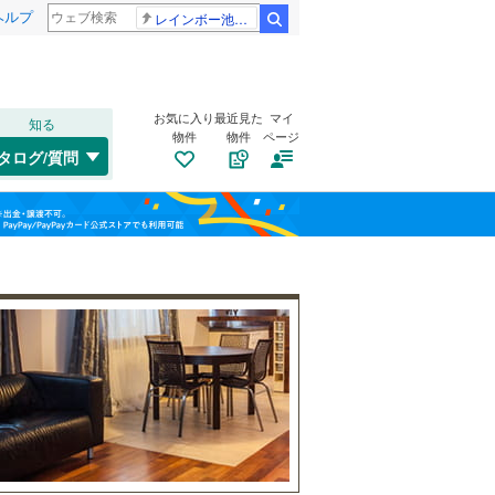
ヘルプ
レインボー池田 佐藤佳奈アナ
検索
お気に入り
最近見た
マイ
知る
物件
物件
ページ
千歳線
(
0
)
タログ/質問
日高本線
(
0
)
トイレ２か所
（
3
）
福島
宗谷本線
(
0
)
(
2
)
(
4
)
(
5
)
太陽光発電システム
（
1
）
栃木
群馬
山梨
東北本線
(
1,392
)
川越線
(
410
)
百合ケ丘
新百合ケ丘
(
35
)
吾妻線
(
36
)
(
58
)
(
70
)
日光線
(
109
)
南道路
（
2
）
仙石線
(
188
)
和歌山
大船渡線
(
10
)
(
94
)
(
42
)
(
77
)