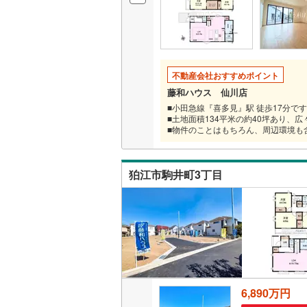
いすみ鉄
IGRいわ
不動産会社おすすめポイント
弘南鉄道
藤和ハウス 仙川店
■小田急線『喜多見』駅 徒歩17分で
由利高原
■土地面積134平米の約40坪あり、
■物件のことはもちろん、周辺環境も
長野電鉄
宇都宮ラ
狛江市駒井町3丁目
鹿島臨海
小湊鐵道
(
上毛電気
流鉄流山
京成本線
(
6,890万円