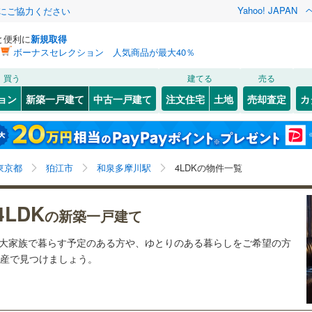
Yahoo! JAPAN
金にご協力ください
と便利に
新規取得
ボーナスセレクション 人気商品が最大40％
検索条件を保存しました
買う
建てる
売る
0
)
札沼線
(
0
)
ョン
新築一戸建て
中古一戸建て
注文住宅
土地
売却査定
カ
この検索条件の新着物件通知は、
マイページ
から設定できます。
室蘭本線
(
0
)
3
）
オール電化
（
0
）
岩手
宮城
秋田
山形
0
)
富良野線
(
0
)
梅ケ丘
)
(
0
)
(
0
)
(
1
)
(
4
)
(
3
)
台以上
（
7
）
ビルトインガレージ
（
1
）
(
2
)
和泉多摩川駅、価格未定を含む、建築条件付き土地を含
神奈川
埼玉
千葉
茨城
0
)
釧網本線
(
0
)
東京都
狛江市
和泉多摩川駅
4LDKの物件一覧
タ付インターホン
防犯カメラ
（
0
）
む、4LDK
8
)
水郡線
(
175
)
長野
富山
石川
福井
4LDK
の新築一戸建て
向ケ丘遊園
読売ランド前
1
)
(
13
)
(
12
)
(
13
)
(
33
)
4
)
上越線
(
183
)
建ち方、日当たり
(
13
)
閉じる
閉じる
お気に入りリストを見る
お気に入りリストを見る
閉じる
閉じる
岐阜
静岡
三重
ど大家族で暮らす予定のある方や、ゆとりのある暮らしをご希望の方
検索条件を保存する
2
)
水戸線
(
50
)
以上
（
0
）
角地
（
2
）
(
50
)
不動産で見つけましょう。
)
仙山線
(
161
)
マイページ
兵庫
京都
滋賀
奈良
1
）
)
気仙沼線
(
0
)
2
)
(
198
)
(
111
)
(
91
)
(
105
)
(
156
)
(
73
)