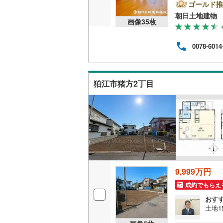
ゴールド推
越美北線
(
朝日土地建物 
販売、価格、
画像
35
枚
氷見線
(
0
)
即入居可
0078-6014
紀勢本線（
オンライン対
桜島線
(
2
)
狛江市猪方2丁目
オンライ
加古川線
(
赤穂線
(
50
オンライ
宇野線
(
34
福塩線
(
24
岩徳線
(
0
)
9,999万円
小野田線
(
成約でもらえ
舞鶴線
(
4
)
おす
土地1
木次線
(
0
)