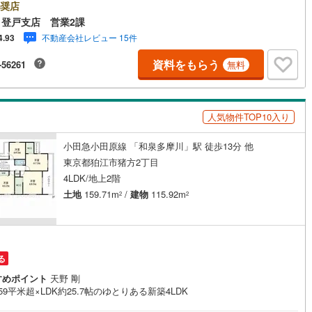
奨店
0
)
七尾線
(
0
)
登戸支店 営業2課
契約、入居関連など
不動産会社レビュー 15件
4.93
高山本線（JR西日本）
(
0
)
能
（
1
）
資料をもらう
-56261
無料
JR西日本）
(
2
)
湖西線
(
55
)
応
福知山線
(
129
)
人気物件TOP10入り
ン内見(相談)可
（
11
）
IT重説可
（
1
）
47
)
播但線
(
35
)
小田急小田原線 「和泉多摩川」駅 徒歩13分 他
)
津山線
(
21
)
ン対応とは？
東京都狛江市猪方2丁目
)
伯備線
(
61
)
4LDK/地上2階
土地
159.71m
/
建物
115.92m
2
2
)
呉線
(
96
)
山口線
(
0
)
1
)
美祢線
(
0
)
る
因美線
(
0
)
すめポイント
天野 剛
59平米超×LDK約25.7帖のゆとりある新築4LDK
草津線
(
33
)