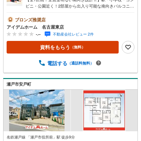
ビニ・公園近く！2部屋から出入り可能な南向きバルコニ
ー！1階に洋室のある4LDK間取♪即日案内可能！お問い合
わせお待ちしております☆ ＼瀬戸市東吉田町13番☆全7棟
ブロンズ推奨店
【G号棟】/当日のご来店・ご見学、大歓迎♪【安心】耐震
アイデムホーム 名古屋東店
等級3取得【品質】設計住宅性能評価書、建設住宅性能評価
-.--
不動産会社レビュー 2件
書【充実】駐車2台、4LDK、全居室南向き■名鉄瀬戸線「瀬
戸市役所前」駅 徒歩6分（約480m）■陶原小学校 :徒歩7
資料をもらう
（無料）
分（約540m）■水無瀬中学校:徒歩13分（約1040m）＜自己
資金0円でも大丈夫！＞*水曜日も営業しております！*今か
ら見たい！聞きたい！にスピード対応！*自己資金なしでも
電話する
（通話料無料）
購入出来ます！*自営業の方・買い替えの方など資金計画で
ご不安な方もおまかせください！弊社HPにて物件のルーム
ツアーMOVIEを公開中!!写真だけでは伝わらない物件の魅
瀬戸市安戸町
力をたっぷりご紹介しております♪さらに店内には豊富な
物件資料や発売予定物件等ございます☆
名鉄瀬戸線 「瀬戸市役所前」駅 徒歩9分