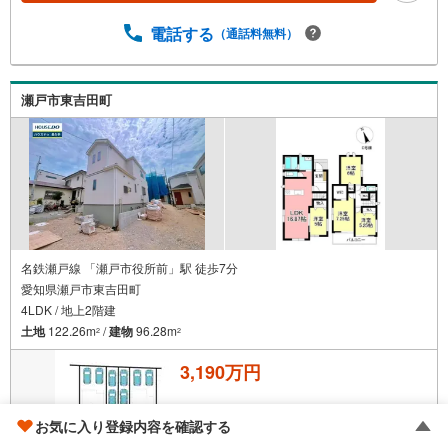
電話する
（通話料無料）
瀬戸市東吉田町
名鉄瀬戸線 「瀬戸市役所前」駅 徒歩7分
愛知県瀬戸市東吉田町
4LDK / 地上2階建
土地
122.26m
/
建物
96.28m
2
2
3,190万円
お気に入り登録内容を確認する