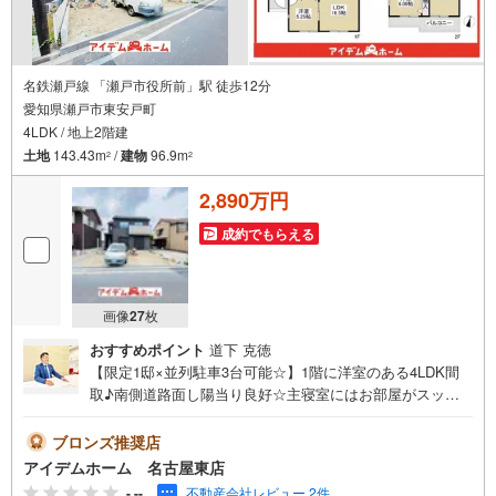
名鉄瀬戸線 「瀬戸市役所前」駅 徒歩12分
愛知県瀬戸市東安戸町
4LDK / 地上2階建
土地
143.43m
/
建物
96.9m
2
2
2,890万円
成約でもらえる
画像
27
枚
おすすめポイント
道下 克徳
【限定1邸×並列駐車3台可能☆】1階に洋室のある4LDK間
取♪南側道路面し陽当り良好☆主寝室にはお部屋がスッキ
リ片付くWIC完備◎即日案内可能！お問い合わせお待ちし
ております☆ ＼瀬戸市東安戸町9番☆限定1邸/当日のご来
ブロンズ推奨店
店・ご見学、大歓迎♪【安心】耐震等級3取得【品質】設計
アイデムホーム 名古屋東店
住宅性能評価書、建設住宅性能評価書【充実】駐車3台、南
-.--
不動産会社レビュー 2件