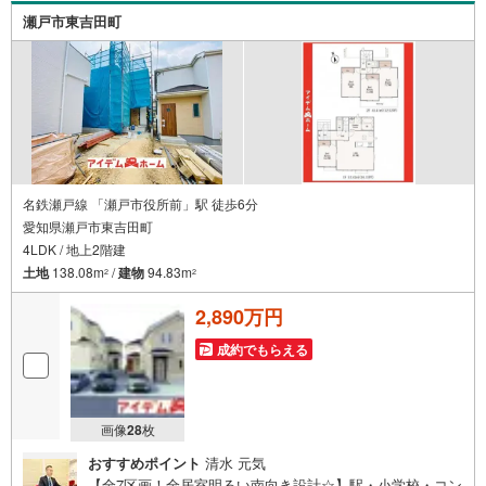
♪さらに店内には豊富な物件資料や発売予定物件等ござい
瀬戸市東吉田町
ます☆
名鉄瀬戸線 「瀬戸市役所前」駅 徒歩6分
愛知県瀬戸市東吉田町
4LDK / 地上2階建
土地
138.08m
/
建物
94.83m
2
2
2,890万円
成約でもらえる
画像
28
枚
おすすめポイント
清水 元気
【全7区画！全居室明るい南向き設計☆】駅・小学校・コン