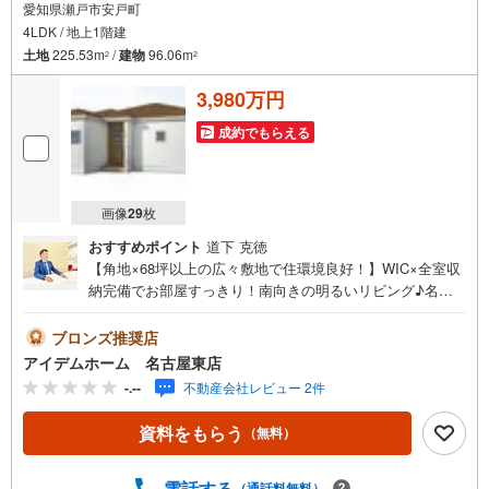
愛知県瀬戸市安戸町
4LDK / 地上1階建
土地
225.53m
/
建物
96.06m
2
2
3,980万円
成約でもらえる
画像
29
枚
おすすめポイント
道下 克徳
【角地×68坪以上の広々敷地で住環境良好！】WIC×全室収
納完備でお部屋すっきり！南向きの明るいリビング♪名鉄
瀬戸線「瀬戸市役所前」駅まで徒歩9分☆即日案内可能！お
問い合わせお待ちしております☆ ＼瀬戸市安戸町の平屋☆
ブロンズ推奨店
限定1邸/当日のご来店・ご見学、大歓迎♪【安心】耐震等級
アイデムホーム 名古屋東店
3取得【品質】設計住宅性能評価書、建設住宅性能評価書
-.--
不動産会社レビュー 2件
【充実】駐車2台、WIC、浴室換気乾燥機、浄水器、パント
リー■名鉄瀬戸線「瀬戸市役所前」駅 徒歩9分（約680m）■
資料をもらう
（無料）
にじの丘小学校:徒歩31分（約2460m）■にじの丘中学校:徒
歩31分（約2460m）＜自己資金0円でも大丈夫！＞*水曜日
も営業しております！*今から見たい！聞きたい！にスピー
電話する
（通話料無料）