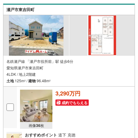
ズスペースやベビールームもありご家族皆様でお越しいた
だける大型店舗です（大型駐車場完備）。【現地ご案内
瀬戸市東吉田町
随時受け付けています！】お電話受付 9:00～20:00（年中
無休）年中無休につき土日はもちろん平日夜やお仕事終わ
りのご内覧、女性営業スタッフによるご案内も可能です！
名鉄瀬戸線 「瀬戸市役所前」駅 徒歩6分
愛知県瀬戸市東吉田町
4LDK / 地上2階建
土地
125m
/
建物
96.48m
2
2
3,290万円
成約でもらえる
画像
36
枚
おすすめポイント
道下 克徳