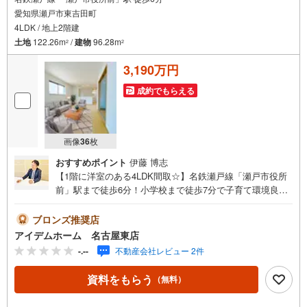
愛知県瀬戸市東吉田町
4LDK / 地上2階建
土地
122.26m
/
建物
96.28m
2
2
3,190万円
成約でもらえる
画像
36
枚
おすすめポイント
伊藤 博志
【1階に洋室のある4LDK間取☆】名鉄瀬戸線「瀬戸市役所
前」駅まで徒歩6分！小学校まで徒歩7分で子育て環境良好
◎WIC付きの南向き主寝室！即日案内可能！お問い合わせ
お待ちしております☆ ＼瀬戸市東吉田町13番☆全7棟【E
ブロンズ推奨店
号棟】/当日のご来店・ご見学、大歓迎♪【安心】耐震等級3
アイデムホーム 名古屋東店
取得【品質】設計住宅性能評価書、建設住宅性能評価書
-.--
不動産会社レビュー 2件
【充実】駐車2台、4LDK、WIC■名鉄瀬戸線「瀬戸市役所
前」駅 徒歩6分（約480m）■陶原小学校 :徒歩7分（約540
資料をもらう
（無料）
m）■水無瀬中学校:徒歩13分（約1040m）＜自己資金0円で
も大丈夫！＞*水曜日も営業しております！*今から見た