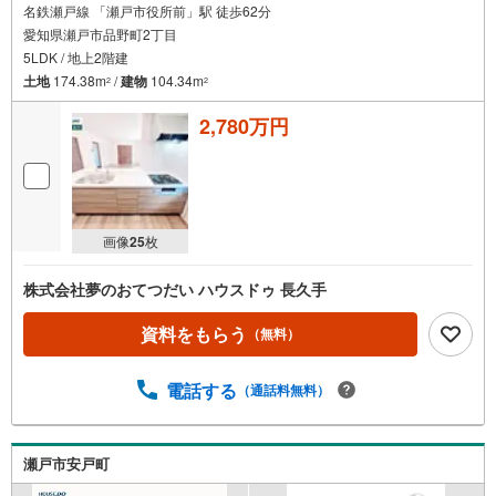
名鉄瀬戸線 「瀬戸市役所前」駅 徒歩62分
愛知県瀬戸市品野町2丁目
5LDK / 地上2階建
土地
174.38m
/
建物
104.34m
2
2
2,780万円
画像
25
枚
株式会社夢のおてつだい ハウスドゥ 長久手
資料をもらう
（無料）
電話する
（通話料無料）
瀬戸市安戸町