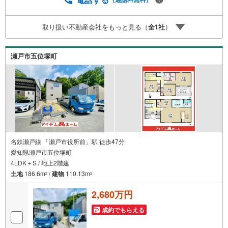
ド対応！*自己資金なしでも購入出来ます！*自営業の方・
買い替えの方など資金計画でご不安な方もおまかせくださ
取り扱い不動産会社をもっと見る（
全
1
社
）
い！弊社HPにて物件のルームツアーMOVIEを公開中!!写真
だけでは伝わらない物件の魅力をたっぷりご紹介しており
ます♪さらに店内には豊富な物件資料や発売予定物件等ご
瀬戸市五位塚町
ざいます☆
名鉄瀬戸線 「瀬戸市役所前」駅 徒歩47分
愛知県瀬戸市五位塚町
4LDK＋S / 地上2階建
土地
186.6m
/
建物
110.13m
2
2
2,680万円
成約でもらえる