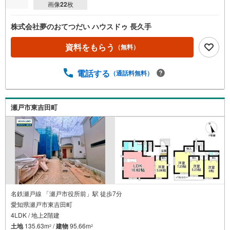
画像
22
枚
株式会社夢のおてつだい ハウスドゥ 長久手
資料をもらう
（無料）
電話する
（通話料無料）
瀬戸市東吉田町
名鉄瀬戸線 「瀬戸市役所前」駅 徒歩7分
愛知県瀬戸市東吉田町
4LDK / 地上2階建
土地
135.63m
/
建物
95.66m
2
2