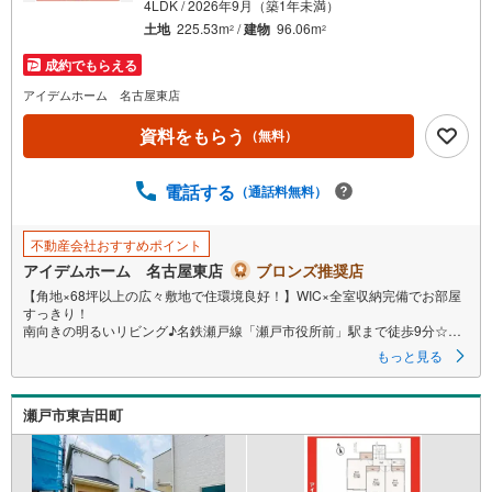
4LDK / 2026年9月（築1年未満）
土地
225.53m
/
建物
96.06m
2
2
成約でもらえる
アイデムホーム 名古屋東店
資料をもらう
（無料）
電話する
（通話料無料）
不動産会社おすすめポイント
アイデムホーム 名古屋東店
ブロンズ推奨店
【角地×68坪以上の広々敷地で住環境良好！】WIC×全室収納完備でお部屋
すっきり！
南向きの明るいリビング♪名鉄瀬戸線「瀬戸市役所前」駅まで徒歩9分☆
即日案内可能！お問い合わせお待ちしております☆
もっと見る
＼瀬戸市安戸町の平屋☆限定1邸/
瀬戸市東吉田町
当日のご来店・ご見学、大歓迎♪
【安心】耐震等級3取得
【品質】設計住宅性能評価書、建設住宅性能評価書
【充実】駐車2台、WIC、浴室換気乾燥機、浄水器、パントリー