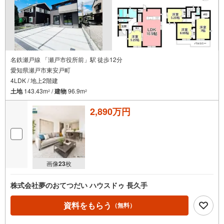
名鉄瀬戸線 「瀬戸市役所前」駅 徒歩12分
愛知県瀬戸市東安戸町
4LDK / 地上2階建
土地
143.43m
/
建物
96.9m
2
2
2,890万円
画像
23
枚
株式会社夢のおてつだい ハウスドゥ 長久手
資料をもらう
（無料）