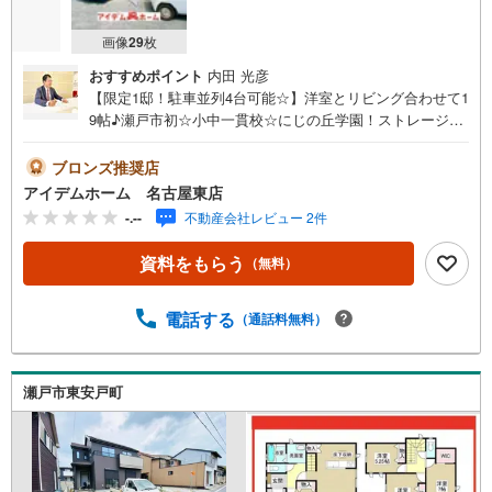
画像
29
枚
おすすめポイント
内田 光彦
【限定1邸！駐車並列4台可能☆】洋室とリビング合わせて1
9帖♪瀬戸市初☆小中一貫校☆にじの丘学園！ストレージル
ームやWIC等収納多数◎即日案内可能！お問い合わせお待
ちしております☆＼瀬戸市五位塚町☆全1棟/当日のご来
ブロンズ推奨店
店・ご見学、大歓迎♪【安心】耐震等級3取得【品質】設計
アイデムホーム 名古屋東店
住宅性能評価書、建設住宅性能評価書【充実】駐車4台、ス
-.--
不動産会社レビュー 2件
トレージルーム■名鉄バス「伍位塚」停 徒歩6分（約420
m） ⇒名鉄瀬戸線「尾張瀬戸」駅バス乗車10分■にじの丘
資料をもらう
（無料）
学園:徒歩30分（約2400m）＜自己資金0円でも大丈夫！＞*
水曜日も営業しております！*今から見たい！聞きたい！に
スピード対応！*自己資金なしでも購入出来ます！*自営業
電話する
（通話料無料）
の方・買い替えの方など資金計画でご不安な方もおまかせ
ください！弊社HPにて物件のルームツアーMOVIEを公開
中!!写真だけでは伝わらない物件の魅力をたっぷりご紹介し
瀬戸市東安戸町
ております♪さらに店内には豊富な物件資料や発売予定物
件等ございます☆この機会にぜひお問い合わせください♪