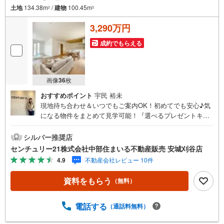
土地
134.38m
/
建物
100.45m
2
2
3,290万円
成約でもらえる
画像
36
枚
おすすめポイント
宇民 裕未
現地待ち合わせ＆いつでもご案内OK！初めてでも安心♪気
になる物件をまとめて見学可能！『選べるプレゼントキャ
ンペーン』実施中！（2026年9月末までご契約の方）■中部
住まいる不動産販売の強み西三河エリア（豊田・岡崎・安
シルバー推奨店
城・刈谷など）を中心に営業しています！地域密着で多数
センチュリー21株式会社中部住まいる不動産販売 安城刈谷店
の物件を取り扱っておりますので条件に合う物件をまとめ
4.9
不動産会社レビュー 10件
てご案内できます。センチュリー21加盟店独自のネットワ
ークにより、当社のみでの取扱物件もございます。また、
資料をもらう
（無料）
当社ではお家の売却やリフォームなどもご相談可能です！
「今の家はいくらで売れるんだろう？」「リモートワーク
用にこんな設備が欲しい」など、物件のご紹介以外でも気
電話する
（通話料無料）
になることがあればお気軽にご連絡下さい当店は広いキッ