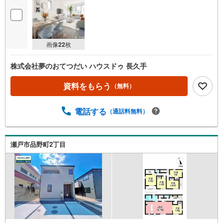
弊社HPにて物件のルームツアーMOVIEを公開中!!
写真だけでは伝わらない物件の魅力をたっぷりご紹介しております♪
さらに店内には豊富な物件資料や発売予定物件等ございます☆
画像
22
枚
株式会社夢のおてつだい ハウスドゥ 長久手
資料をもらう
（無料）
電話する
（通話料無料）
瀬戸市品野町2丁目