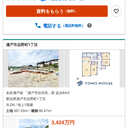
道路、WIC、4LDK■名鉄瀬戸線「瀬戸市役所前」駅 徒歩12
分（約900m）■にじの丘小学校:徒歩31分（約2460m）■に
資料をもらう
（無料）
じの丘中学校:徒歩31分（約2460m）＜自己資金0円でも大
丈夫！＞*水曜日も営業しております！*今から見たい！聞
きたい！にスピード対応！*自己資金なしでも購入出来ま
電話する
（通話料無料）
す！*自営業の方・買い替えの方など資金計画でご不安な方
もおまかせください！弊社HPにて物件のルームツアーMOV
IEを公開中写真だけでは伝わらない物件の魅力をたっぷり
瀬戸市品野町1丁目
ご紹介しております♪さらに店内には豊富な物件資料や発
売予定物件等ございます☆この機会にぜひお問い合わせく
ださい♪
名鉄瀬戸線 「瀬戸市役所前」駅 徒歩64分
愛知県瀬戸市品野町1丁目
3LDK / 地上1階建
土地
367.33m
/
建物
96.47m
2
2
3,424万円