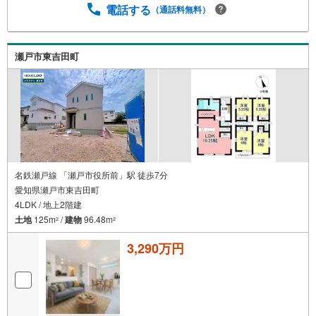
電話する
（通話料無料）
瀬戸市東吉田町
名鉄瀬戸線 「瀬戸市役所前」駅 徒歩7分
愛知県瀬戸市東吉田町
4LDK / 地上2階建
土地
125m
/
建物
96.48m
2
2
3,290万円