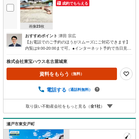
成約でもらえる
画像
23
枚
おすすめポイント
津田 宗広
【お電話でのご予約のほうがスムーズにご対応できます】
内覧は9:00-20:00まで可。●インターネット予約で当日見学
が可能です●（1）［室内・現地を見学する］をクリック
（2）本日～4日以内をご希望の方は「ご要望・ご質問欄」
株式会社東宝ハウス名古屋城東
に希望日時をご記入ください！《東宝ハウス名古屋城東の
こだわり》スタッフ一同、すべてのお客様に対して、自分
資料をもらう
（無料）
の家族や仲の良い友人に対するときと同じ気持ちで接客さ
せていただいています。お客様ひとりひとりが理想の住宅
電話する
（通話料無料）
と出会い、住宅ローンやその他のサービスの内容にもご満
足いただき、ご納得されるまで、お付き合いをさせていた
だきます。私たちが携わる不動産ビジネスでは安全で安心
取り扱い不動産会社をもっと見る（
全
1
社
）
な取引を実現することはプロとしての使命です。営業スタ
ッフを管理職が常にサポートする体制で、ダブルチェック
はもちろん何度も報告と確認を繰り返し、取引の安全性を
瀬戸市東安戸町
追求しています。ご覧いただきありがとうございます！