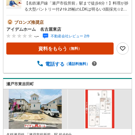
【名鉄瀬戸線「瀬戸市役所前」駅まで徒歩6分！】料理が捗
る大型パントリー付♪19.25帖のLDKは明るい3面採光☆2部
屋から出入り可能なバルコニー！即日案内可能！お問い合
わせお待ちしております☆ ＼瀬戸市東吉田町13番☆全7棟
ブロンズ推奨店
【D号棟】/当日のご来店・ご見学、大歓迎♪【安心】耐震
アイデムホーム 名古屋東店
等級3取得【品質】設計住宅性能評価書、建設住宅性能評価
-.--
不動産会社レビュー 2件
書【充実】駐車2台、4LDK、パントリー■名鉄瀬戸線「瀬戸
市役所前」駅 徒歩6分（約480m）■陶原小学校 :徒歩7分
資料をもらう
（無料）
（約540m）■水無瀬中学校:徒歩13分（約1040m）＜自己資
金0円でも大丈夫！＞*水曜日も営業しております！*今から
見たい！聞きたい！にスピード対応！*自己資金なしでも購
電話する
（通話料無料）
入出来ます！*自営業の方・買い替えの方など資金計画でご
不安な方もおまかせください！弊社HPにて物件のルームツ
アーMOVIEを公開中!!写真だけでは伝わらない物件の魅力
瀬戸市東吉田町
をたっぷりご紹介しております♪さらに店内には豊富な物
件資料や発売予定物件等ございます☆
名鉄瀬戸線 「瀬戸市役所前」駅 徒歩6分