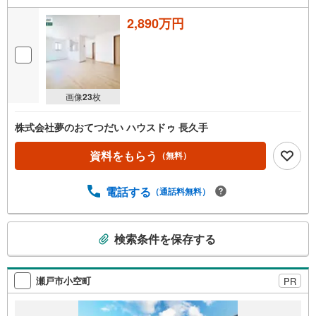
2,890万円
画像
23
枚
株式会社夢のおてつだい ハウスドゥ 長久手
資料をもらう
（無料）
電話する
（通話料無料）
こ
検索条件を保存する
の
検
索
瀬戸市小空町
PR
条
件