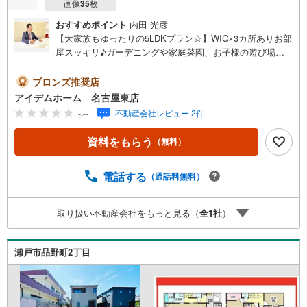
画像
35
枚
おすすめポイント
内田 光彦
【大家族もゆったりの5LDKプラン☆】WIC×3カ所ありお部
屋スッキリ♪ガーデニングや家庭菜園、お子様の遊び場に
もなるお庭◎並列駐車4台可！即日案内可能！お問い合わせ
お待ちしております☆＼瀬戸市品野町☆全2棟【1号棟】/当
ブロンズ推奨店
日のご来店・ご見学、大歓迎♪【安心】耐震等級3取得【品
アイデムホーム 名古屋東店
質】設計住宅性能評価書、建設住宅性能評価書【充実】駐
-.--
不動産会社レビュー 2件
車4台、5LDK、ワイドバルコニー、WIC■名鉄バス「品野火
の見下」停 徒歩3分（約240m）→名鉄瀬戸線「尾張瀬戸」
資料をもらう
（無料）
駅 までバス乗車15分■下品野小学校:徒歩7分（約540m）■
品野中学校 :徒歩20分（約1600m）＜自己資金0円でも大
丈夫！＞*水曜日も営業しております！*今から見たい！聞
電話する
（通話料無料）
きたい！にスピード対応！*自己資金なしでも購入出来ま
す！*自営業の方・買い替えの方など資金計画でご不安な方
取り扱い不動産会社をもっと見る（
全
1
社
）
もおまかせください！弊社HPにて物件のルームツアーMOV
IEを公開中!!写真だけでは伝わらない物件の魅力をたっぷり
ご紹介しております♪
瀬戸市品野町2丁目