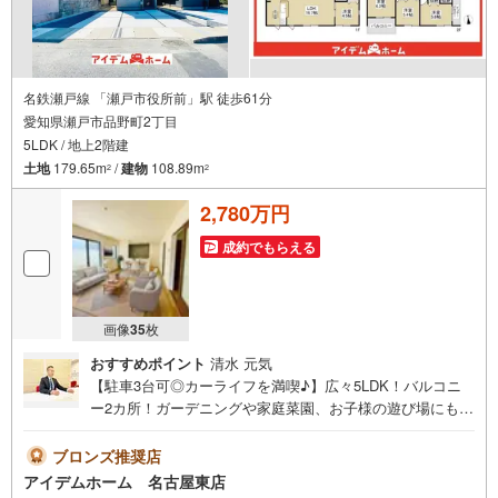
名鉄瀬戸線 「瀬戸市役所前」駅 徒歩61分
愛知県瀬戸市品野町2丁目
5LDK / 地上2階建
土地
179.65m
/
建物
108.89m
2
2
2,780万円
成約でもらえる
画像
35
枚
おすすめポイント
清水 元気
【駐車3台可◎カーライフを満喫♪】広々5LDK！バルコニ
ー2カ所！ガーデニングや家庭菜園、お子様の遊び場にもな
るお庭付き◎即日案内可能！お問い合わせお待ちしており
ます☆＼瀬戸市品野町☆全2棟【2号棟】/当日のご来店・ご
ブロンズ推奨店
見学、大歓迎♪【安心】耐震等級3取得【品質】設計住宅性
アイデムホーム 名古屋東店
能評価書、建設住宅性能評価書【充実】駐車3台、5LDK、