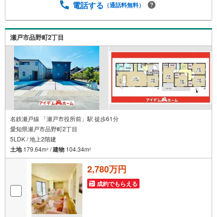
い！聞きたいにスピード対応！*自己資金なしでも購入出来
電話する
（通話料無料）
ます！*自営業の方・買い替えの方など資金計画でご不安な
方もおまかせください！弊社HPにて物件のルームツアーM
OVIEを公開中！写真だけでは伝わらない物件の魅力をたっ
瀬戸市品野町2丁目
ぷりご紹介しております♪さらに店内には豊富な物件資料
や発売予定物件等ございます☆この機会にぜひお問い合わ
せください♪
名鉄瀬戸線 「瀬戸市役所前」駅 徒歩61分
愛知県瀬戸市品野町2丁目
5LDK / 地上2階建
土地
179.64m
/
建物
104.34m
2
2
2,780万円
成約でもらえる