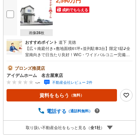
2,590万円
成約でもらえる
画像
28
枚
おすすめポイント
道下 克徳
【広々南庭付き×敷地面積61坪×並列駐車3台】限定1邸♪全
室南向きで日当たり良好！WIC・ワイドバルコニー完備！
即日案内可能！お問い合わせお待ちしております☆＼瀬戸
市小空町212番☆限定1邸/当日のご来店・ご見学、大歓迎♪
ブロンズ推奨店
【安心】耐震等級3取得【品質】設計住宅性能評価書、建設
アイデムホーム 名古屋東店
住宅性能評価書【充実】駐車3台、庭、敷地面積61坪、ワイ
-.--
不動産会社レビュー 2件
ドバルコニー■名鉄バス「新明町」停 徒歩3分（約240m）
→名鉄瀬戸線「尾張瀬戸」駅までバス乗車16分■にじの丘
資料をもらう
（無料）
小学校:徒歩24分（約1850m）■にじの丘中学校:徒歩24分
（約1850m）＜自己資金0円でも大丈夫！＞*水曜日も営業
しております！*今から見たい！聞きたい！にスピード対
電話する
（通話料無料）
応！*自己資金なしでも購入出来ます！*自営業の方・買い
替えの方など資金計画でご不安な方もおまかせください！
取り扱い不動産会社をもっと見る（
全
1
社
）
弊社HPにて物件のルームツアーMOVIEを公開中!!写真だけ
では伝わらない物件の魅力をたっぷりご紹介しております