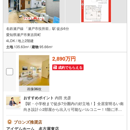
■名鉄瀬戸線「瀬戸市役所前」駅 徒歩9分（約680m）
■にじの丘小学校:徒歩31分（約2460m）
■にじの丘中学校:徒歩31分（約2460m）
＜自己資金0円でも大丈夫！＞
名鉄瀬戸線 「瀬戸市役所前」駅 徒歩6分
愛知県瀬戸市東吉田町
*水曜日も営業しております！
4LDK / 地上2階建
*今から見たい！聞きたい！にスピード対応！
*自己資金なしでも購入出来ます！
土地
135.63m
/
建物
95.66m
2
2
*自営業の方・買い替えの方など資金計画でご不安な方もおまかせくださ
い！
2,890万円
弊社HPにて物件のルームツアーMOVIEを公開中!!
成約でもらえる
写真だけでは伝わらない物件の魅力をたっぷりご紹介しております♪
さらに店内には豊富な物件資料や発売予定物件等ございます☆
画像
36
枚
おすすめポイント
内田 光彦
【駅・小学校まで徒歩7分圏内の好立地！】全居室明るい南
向き設計☆2部屋から出入り可能なバルコニー！1階に洋室
のある4LDK間取♪即日案内可能！お問い合わせお待ちして
おります☆ ＼瀬戸市東吉田町13番☆全7棟【F号棟】/当日
ブロンズ推奨店
のご来店・ご見学、大歓迎♪【安心】耐震等級3取得【品
アイデムホーム 名古屋東店