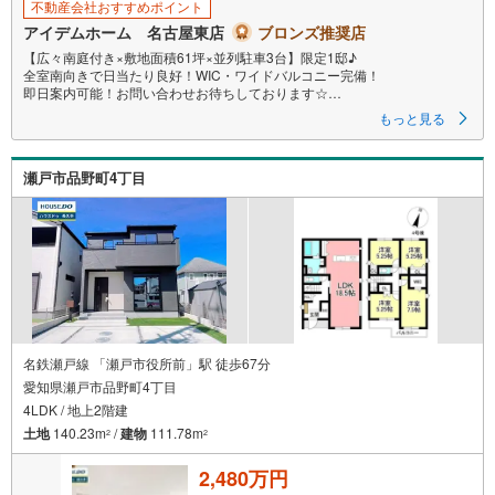
す
不動産会社おすすめポイント
る
アイデムホーム 名古屋東店
ブロンズ推奨店
【広々南庭付き×敷地面積61坪×並列駐車3台】限定1邸♪
全室南向きで日当たり良好！WIC・ワイドバルコニー完備！
即日案内可能！お問い合わせお待ちしております☆
もっと見る
＼瀬戸市小空町212番☆限定1邸/
当日のご来店・ご見学、大歓迎♪
瀬戸市品野町4丁目
【安心】耐震等級3取得
【品質】設計住宅性能評価書、建設住宅性能評価書
【充実】駐車3台、庭、敷地面積61坪、ワイドバルコニー
■名鉄バス「新明町」停 徒歩3分（約240m）
→名鉄瀬戸線「尾張瀬戸」駅までバス乗車16分
■にじの丘小学校:徒歩24分（約1850m）
■にじの丘中学校:徒歩24分（約1850m）
＜自己資金0円でも大丈夫！＞
名鉄瀬戸線 「瀬戸市役所前」駅 徒歩67分
愛知県瀬戸市品野町4丁目
*水曜日も営業しております！
4LDK / 地上2階建
*今から見たい！聞きたい！にスピード対応！
*自己資金なしでも購入出来ます！
土地
140.23m
/
建物
111.78m
2
2
*自営業の方・買い替えの方など資金計画でご不安な方もおまかせくださ
い！
2,480万円