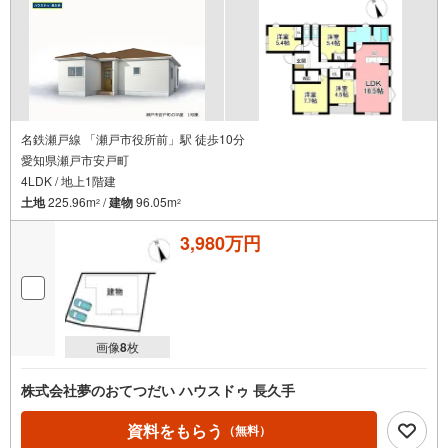
名鉄瀬戸線 「瀬戸市役所前」駅 徒歩10分
愛知県瀬戸市安戸町
4LDK / 地上1階建
土地
225.96m
/
建物
96.05m
2
2
3,980万円
画像
8
枚
株式会社夢のおてつだい ハウスドゥ 長久手
資料をもらう
（無料）