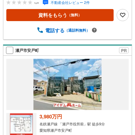
-.--
不動産会社レビュー 2件
バルコニー2カ所、WIC、庭■名鉄バス「品野火の見下」停
徒歩3分（約240m）→名鉄瀬戸線「尾張瀬戸」駅 までバス
資料をもらう
（無料）
乗車15分■下品野小学校:徒歩7分（約540m）■品野中学
校 :徒歩20分（約1600m）＜自己資金0円でも大丈夫！＞*
水曜日も営業しております！*今から見たい！聞きたい！に
電話する
（通話料無料）
スピード対応！*自己資金なしでも購入出来ます！*自営業
の方・買い替えの方など資金計画でご不安な方もおまかせ
ください！弊社HPにて物件のルームツアーMOVIEを公開
瀬戸市安戸町
PR
中!!写真だけでは伝わらない物件の魅力をたっぷりご紹介し
ております♪
3,980万円
名鉄瀬戸線 「瀬戸市役所前」駅 徒歩9分
愛知県瀬戸市安戸町