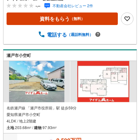
質】設計住宅性能評価書、建設住宅性能評価書【充実】駐
-.--
不動産会社レビュー 2件
車2台、4LDK、全居室南向き■名鉄瀬戸線「瀬戸市役所前」
駅 徒歩6分（約480m）■陶原小学校 :徒歩7分（約540m）
資料をもらう
（無料）
■水無瀬中学校:徒歩13分（約1040m）＜自己資金0円でも大
丈夫！＞*水曜日も営業しております！*今から見たい！聞
きたい！にスピード対応！*自己資金なしでも購入出来ま
電話する
（通話料無料）
す！*自営業の方・買い替えの方など資金計画でご不安な方
もおまかせください！弊社HPにて物件のルームツアーMOV
IEを公開中!!写真だけでは伝わらない物件の魅力をたっぷり
瀬戸市小空町
ご紹介しております♪さらに店内には豊富な物件資料や発
売予定物件等ございます☆この機会にぜひお問い合わせく
ださい♪
名鉄瀬戸線 「瀬戸市役所前」駅 徒歩59分
愛知県瀬戸市小空町
4LDK / 地上2階建
土地
203.68m
/
建物
97.93m
2
2