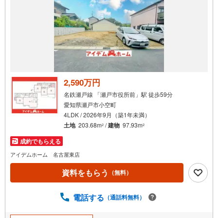
で
通
知
を
受
け
取
る
2,590万円
・
名鉄瀬戸線 「瀬戸市役所前」駅 徒歩59分
条
愛知県瀬戸市小空町
件
4LDK / 2026年9月（築1年未満）
を
土地
203.68m
/
建物
97.93m
2
2
マ
成約でもらえる
イ
ペ
アイデムホーム 名古屋東店
ー
資料をもらう
（無料）
ジ
に
電話する
保
（通話料無料）
存