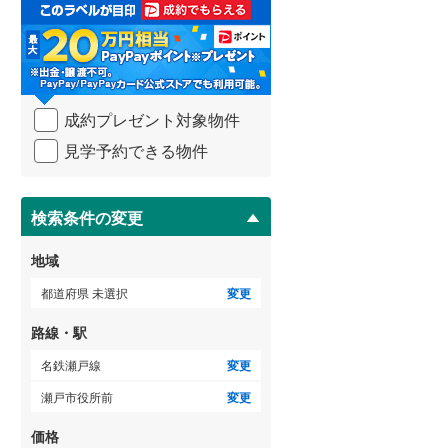
取
3階建て以上
（
0
）
る
武蔵野線
(
1,842
)
・
条
横須賀線
(
676
)
件
を
青梅線
(
425
)
成約プレゼント対象物件
マ
イ
小海線
(
2
)
見学予約できる物件
ペ
ー
京浜東北線
(
2,048
)
ジ
に
検索条件の変更
総武線
(
953
)
保
存
御殿場線
(
169
)
地域
す
る
中央本線（JR東海）
(
628
)
都道府県 未選択
変更
太多線
(
66
)
路線・駅
名松線
(
4
)
名鉄瀬戸線
変更
瀬戸市役所前
変更
東海道本線（JR西日本）
(
476
)
価格
小浜線
(
0
)