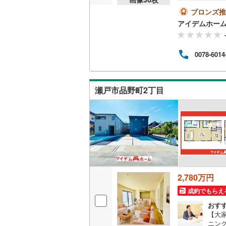
内可
【D
ブロンズ推
越美北線
(
計住
販売、価格、
アイデムホー
名鉄瀬
氷見線
(
0
)
（約5
即入居可
＞*
紀勢本線（
0078-6014
自己
不安
オンライン対
桜島線
(
2
)
中!
店内
オンライ
加古川線
(
瀬戸市品野町2丁目
赤穂線
(
43
オンライ
宇野線
(
36
福塩線
(
32
岩徳線
(
0
)
2,780万円
小野田線
(
成約でもらえ
舞鶴線
(
4
)
おす
【大家
木次線
(
0
)
ニン