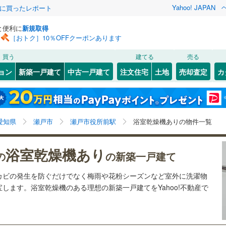
Yahoo! JAPAN
際に買ったレポート
と便利に
新規取得
［おトク］10％OFFクーポンあります
検索条件を保存しました
買う
建てる
売る
0
)
札沼線
(
0
)
ョン
新築一戸建て
中古一戸建て
注文住宅
土地
売却査定
カ
この検索条件の新着物件通知は、
マイページ
から設定できます。
室蘭本線
(
0
)
0
）
オール電化
（
0
）
岩手
宮城
秋田
山形
0
)
富良野線
(
0
)
尼ケ坂
2
)
(
3
)
(
24
)
(
21
)
(
31
)
(
37
)
台以上
（
20
）
ビルトインガレージ
（
0
）
(
10
)
瀬戸市役所前駅、価格未定を含む、建築条件付き土地を
神奈川
埼玉
千葉
茨城
0
)
釧網本線
(
0
)
愛知県
瀬戸市
瀬戸市役所前駅
浴室乾燥機ありの物件一覧
タ付インターホン
防犯カメラ
（
0
）
含む、間取り未定を含む、浴室乾燥機あり
039
)
水郡線
(
228
)
長野
富山
石川
福井
浴室乾燥機あり
の
の新築一戸建て
2
)
(
45
)
(
29
)
(
13
)
(
20
)
(
40
)
290
)
上越線
(
229
)
建ち方、日当たり
閉じる
閉じる
お気に入りリストを見る
お気に入りリストを見る
閉じる
閉じる
岐阜
静岡
三重
カビの発生を防ぐだけでなく梅雨や花粉シーズンなど室外に洗濯物
検索条件を保存する
3
)
水戸線
(
55
)
以上
（
8
）
角地
（
3
）
します。浴室乾燥機のある理想の新築一戸建てをYahoo!不動産で
9
)
仙山線
(
190
)
マイページ
兵庫
京都
滋賀
奈良
1
）
)
気仙沼線
(
0
)