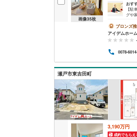
おす
後藤寺線
(
【駐
グや
東北新幹
画像
35
枚
せお
学、
ブロンズ推
秋田新幹
能評価
アイデムホー
野火の
山陽新幹
15分
＜自
西九州新
0078-6014
きた
い替
ルーム
地下鉄
札幌市営
ご紹
瀬戸市東吉田町
仙台市地
東京メト
東京メト
東京メト
都営浅草
3,190万円
成約でもらえ
都営大江