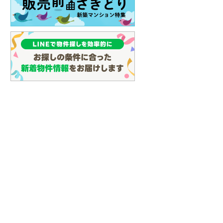
イン
(
3
)
しなの鉄道
(
13
)
津軽鉄道
(
0
)
三陸鉄道リアス線
(
9
)
仙台空港アクセス線
(
66
)
松本電鉄上高地線
(
1
)
関東鉄道常総線
(
107
)
銚子電気鉄道
(
11
)
上信電鉄上信線
(
84
)
埼玉新都市交通伊奈線
(
478
)
京成成田高速鉄道アクセス線
(
26
)
京成千葉線
(
156
)