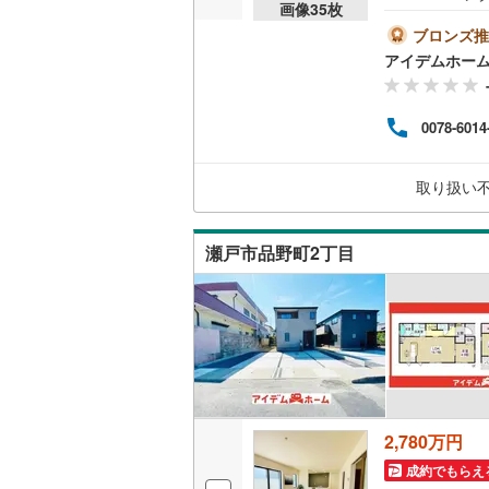
画像
35
枚
能！
桜井線
(
13
のご
ブロンズ推
書、建
アイデムホー
阪和線
(
87
鉄バス
でバス
おおさか
（約1
0078-6014
ら見
内子線
(
0
)
営業
Pにて
取り扱い
鳴門線
(
0
)
をた
土讃線
(
41
瀬戸市品野町2丁目
鹿児島本
三角線
(
22
長崎本線
(
佐世保線
(
豊肥本線
(
2,780万円
日南線
(
50
成約でもらえ