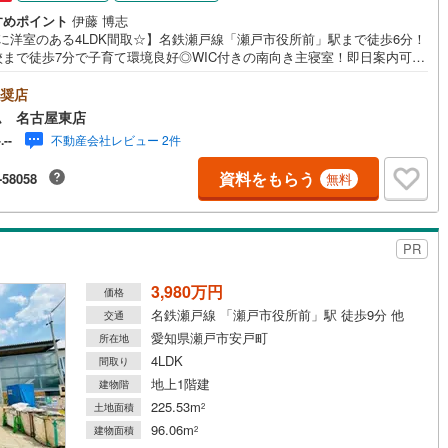
すめポイント
伊藤 博志
階に洋室のある4LDK間取☆】名鉄瀬戸線「瀬戸市役所前」駅まで徒歩6分！
営地下鉄東山線
(
409
)
名古屋市営地下鉄名城線
(
317
)
校まで徒歩7分で子育て環境良好◎WIC付きの南向き主寝室！即日案内可
お問い合わせお待ちしております☆ ＼瀬戸市東吉田町13番☆全7棟【E号
営地下鉄桜通線
(
344
)
名古屋市営地下鉄上飯田線
(
54
)
/当日のご来店・ご見学、大歓迎♪【安心】耐震等級3取得【品質】設計住宅
奨店
価書、建設住宅性能評価書【充実】駐車2台、4LDK、WIC■名鉄瀬戸線
ム 名古屋東店
地下鉄烏丸線
(
23
)
京都市営地下鉄東西線
(
66
)
市役所前」駅 徒歩6分（約480m）■陶原小学校 :徒歩7分（約540m）■
不動産会社レビュー 2件
-.--
中学校:徒歩13分（約1040m）＜自己資金0円でも大丈夫！＞*水曜日も営
ております！*今から見たい！聞きたいにスピード対応！*自己資金なしで
tro今里筋線
(
30
)
OsakaMetro御堂筋線
(
69
)
資料をもらう
-58058
無料
入出来ます！*自営業の方・買い替えの方など資金計画でご不安な方もおま
ください！弊社HPにて物件のルームツアーMOVIEを公開中！写真だけでは
tro四つ橋線
(
5
)
OsakaMetro中央線
(
16
)
らない物件の魅力をたっぷりご紹介しております♪さらに店内には豊富な物
料や発売予定物件等ございます☆この機会にぜひお問い合わせください♪
tro堺筋線
(
1
)
神戸市営地下鉄西神・山手線
(
129
)
PR
下鉄空港線
(
120
)
福岡市地下鉄箱崎線
(
13
)
3,980万円
価格
名鉄瀬戸線 「瀬戸市役所前」駅 徒歩9分 他
交通
0
)
函館市電
(
0
)
愛知県瀬戸市安戸町
所在地
4LDK
間取り
りび鉄道
(
0
)
わたらせ渓谷鐵道
(
1
)
地上1階建
建物階
行
(
91
)
会津鉄道
(
6
)
225.53m
土地面積
2
96.06m
建物面積
2
縦貫鉄道
(
0
)
しなの鉄道北しなの線
(
2
)