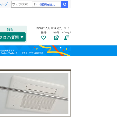
ヘルプ
中国製無線ルーター
検索
お気に入り
最近見た
マイ
知る
物件
物件
ページ
千歳線
(
0
)
タログ/質問
日高本線
(
0
)
トイレ２か所
（
20
）
福島
宗谷本線
(
0
)
(
54
)
(
58
)
(
60
)
太陽光発電システム
（
0
）
栃木
群馬
山梨
東北本線
(
1,915
)
川越線
(
645
)
吾妻線
(
46
)
日光線
(
165
)
南道路
（
3
）
仙石線
(
213
)
和歌山
大船渡線
(
15
)