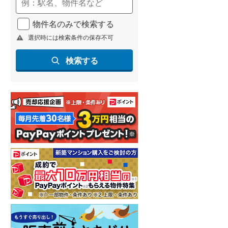
(
297
)
物件名のみで検索する
名古屋市営地下鉄鶴舞線
(
262
)
選択時には検索条件の保存不可
名古屋市営地下鉄名港線
(
55
)
検索する
OsakaMetro長堀鶴見緑地線
(
19
)
OsakaMetro谷町線
(
77
)
OsakaMetro千日前線
(
6
)
神戸市営地下鉄海岸線
(
18
)
福岡市地下鉄七隈線
(
334
)
函館市電宝来・谷地頭線
(
0
)
真岡鐵道
(
14
)
山形鉄道フラワー長井線
(
0
)
えちごトキめき鉄道妙高はねうまラ