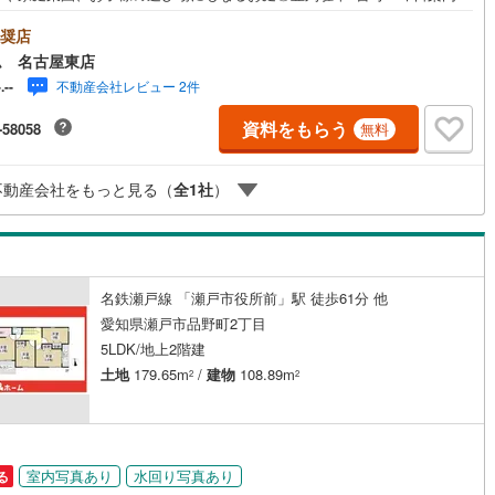
お問い合わせお待ちしております☆＼瀬戸市品野町☆全2棟【1号棟】/当日
4
)
片町線
(
201
)
来店・ご見学、大歓迎♪【安心】耐震等級3取得【品質】設計住宅性能評価
奨店
設住宅性能評価書【充実】駐車4台、5LDK、ワイドバルコニー、WIC■名
ム 名古屋東店
)
関西空港線
(
2
)
「品野火の見下」停 徒歩3分（約240m）→名鉄瀬戸線「尾張瀬戸」駅 ま
不動産会社レビュー 2件
-.--
乗車15分■下品野小学校:徒歩7分（約540m）■品野中学校 :徒歩20分
東線
(
72
)
本四備讃線
(
5
)
600m）＜自己資金0円でも大丈夫！＞*水曜日も営業しております！*今か
資料をもらう
-58058
無料
たい！聞きたい！にスピード対応！*自己資金なしでも購入出来ます！*自
予土線
(
0
)
の方・買い替えの方など資金計画でご不安な方もおまかせください！弊社H
物件のルームツアーMOVIEを公開中!!写真だけでは伝わらない物件の魅力
不動産会社をもっと見る（
全
1
社
）
徳島線
(
1
)
っぷりご紹介しております♪
)
土讃線
(
1
)
線
(
1,478
)
香椎線
(
349
)
名鉄瀬戸線 「瀬戸市役所前」駅 徒歩61分 他
3
)
肥薩線
(
10
)
愛知県瀬戸市品野町2丁目
5LDK/地上2階建
178
)
唐津線
(
40
)
土地
179.65m
/
建物
108.89m
2
2
16
)
大村線
(
21
)
453
)
日豊本線
(
383
)
)
吉都線
(
6
)
室内写真あり
水回り写真あり
る