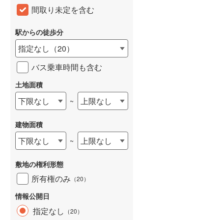
間取り未定を含む
和歌山線
(
93
)
東西線
(
37
)
駅からの徒歩分
指定なし
（
20
）
予讃線
(
1
)
バス乗車時間も含む
高徳線
(
1
)
土地面積
牟岐線
(
3
)
下限なし
上限なし
~
山陽本線（JR九州）
(
31
)
篠栗線
(
183
)
建物面積
指宿枕崎線
(
147
)
下限なし
上限なし
~
筑肥線
(
172
)
敷地の権利形態
久大本線
(
88
)
所有権のみ
（
20
）
日田彦山線
(
98
)
情報公開日
指定なし
（
20
）
筑豊本線
(
169
)