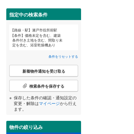
田沢湖線
(
0
)
指定中の検索条件
八戸線
(
0
)
磐越西線
(
86
)
路線・駅
瀬戸市役所前駅
宮崎
鹿児島
沖縄
条件
価格未定を含む、建築
陸羽西線
(
0
)
条件付き土地を含む、間取り未
定を含む、浴室乾燥機あり
住宅性能評価付き
（
11
）
左沢線
(
44
)
条件をリセットする
津軽線
(
0
)
する
る
条件をリセットする
条件をリセットする
条件をリセットする
条件をリセットする
条件をリセットする
条件をリセットする
こ
信越本線
(
100
)
新着物件通知を受け取る
の
検
弥彦線
(
0
)
索
検索条件を保存する
条
総武本線
(
557
)
件
保存した条件の確認・通知設定の
小学校まで1km以内
（
12
）
で
変更・解除は
マイページ
から行え
通
ます。
京葉線
(
237
)
知
を
久留里線
(
137
)
受
物件の絞り込み
間取り変更可能
（
0
）
け
山手線
(
79
)