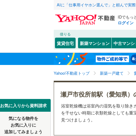
AIに「仕事用イヤホン選んで」と頼んで実
IDでもっ
ログイン
借りる
北海道
JR
北海道
函館本線
(
こだわり条件
設備
賃貸住宅
新築マンション
中古マンシ
石勝線
(
0
)
床暖房
（
東北
青森
根室本線
(
(
1
)
(
1
)
(
1
駐車場2
関東
東京
石北本線
(
Yahoo!不動産トップ
新築一戸建て
ＴＶモニ
（
20
）
常磐線
(
1,
信越・北陸
新潟
瀬戸市役所前駅（愛知県）
(
37
)
(
30
)
(
5
高崎線
(
1,
配置、向き、
東海
愛知
お気に入りから資料請求
浴室乾燥機は浴室内の湿気を取り除き
両毛線
(
23
前道6m
を干せない時期に衣類乾燥としても重宝
烏山線
(
11
気になる物件を
見つけましょう。
近畿
大阪
平坦地
（
お気に入りに
石巻線
(
27
追加してみましょう