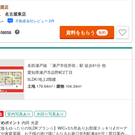
能！お問い合わせお待ちしております☆ ＼瀬戸市東吉田町13番☆全7棟
号棟】/当日のご来店・ご見学、大歓迎♪【安心】耐震等級3取得【品質】設
奨店
0
)
七尾線
(
0
)
宅性能評価書、建設住宅性能評価書【充実】駐車2台、4LDK、パントリー■
契約、入居関連など
ム 名古屋東店
戸線「瀬戸市役所前」駅 徒歩6分（約480m）■陶原小学校 :徒歩7分
高山本線（JR西日本）
(
0
)
不動産会社レビュー 2件
-.--
40m）■水無瀬中学校:徒歩13分（約1040m）＜自己資金0円でも大丈夫！
能
（
0
）
水曜日も営業しております！*今から見たい！聞きたい！にスピード対応！*
JR西日本）
(
3
)
湖西線
(
88
)
資料をもらう
-58058
無料
資金なしでも購入出来ます！*自営業の方・買い替えの方など資金計画でご
な方もおまかせください！弊社HPにて物件のルームツアーMOVIEを公開
応
福知山線
(
229
)
!写真だけでは伝わらない物件の魅力をたっぷりご紹介しております♪さらに
には豊富な物件資料や発売予定物件等ございます☆
ン内見(相談)可
（
12
）
IT重説可
（
2
）
65
)
播但線
(
53
)
)
津山線
(
17
)
名鉄瀬戸線 「瀬戸市役所前」駅 徒歩61分 他
ン対応とは？
愛知県瀬戸市品野町2丁目
)
伯備線
(
63
)
5LDK/地上2階建
土地
179.64m
/
建物
104.34m
)
呉線
(
84
)
2
2
山口線
(
2
)
2
)
美祢線
(
0
)
室内写真あり
水回り写真あり
る
因美線
(
0
)
すめポイント
内田 光彦
族もゆったりの5LDKプラン☆】WIC×3カ所ありお部屋スッキリ♪ガーデ
草津線
(
40
)
グや家庭菜園、お子様の遊び場にもなるお庭◎並列駐車4台可！即日案内可