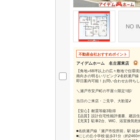
いすみ鉄
IGRいわ
弘南鉄道
由利高原
不動産会社おすすめポイント
長野電鉄
アイデムホーム 名古屋東店
【角地×68坪以上の広々敷地で住環境
宇都宮ラ
南向きの明るいリビング♪名鉄瀬戸線
即日案内可能！お問い合わせお待ちし
鹿島臨海
＼瀬戸市安戸町の平屋☆限定1邸/
小湊鐵道
(
当日のご来店・ご見学、大歓迎♪
上毛電気
【安心】耐震等級3取得
【品質】設計住宅性能評価書、建設住
流鉄流山
【充実】駐車2台、WIC、浴室換気
■名鉄瀬戸線「瀬戸市役所前」駅 徒歩9
京成本線
(
■にじの丘小学校:徒歩31分（約2460