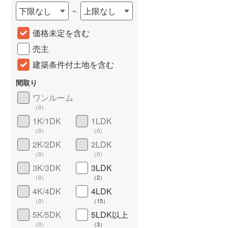
下限なし
上限なし
~
城端線
(
0
)
価格未定を含む
関西本線（JR西日本）
(
231
)
売主
大阪環状線
(
13
)
建築条件付土地を含む
山陽本線（JR西日本）
(
753
)
間取り
姫新線
(
72
)
ワンルーム
（
0
）
吉備線
(
34
)
詳しく見る
1K/1DK
1LDK
芸備線
(
47
)
（
0
）
（
0
）
2K/2DK
2LDK
可部線
(
27
)
（
0
）
（
0
）
宇部線
(
3
)
3K/3DK
3LDK
（
0
）
（
2
）
山陰本線
(
43
)
4K/4DK
4LDK
（
0
）
（
15
）
境線
(
1
)
5K/5DK
5LDK以上
奈良線
(
172
)
（
0
）
（
3
）