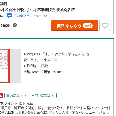
など）を中心に営業しています！地域密着で多数の物件を取り扱っており
奨店
け
（
0
）
平屋・1階建て
（
3
）
ので条件に合う物件をまとめてご案内できます。センチュリー21加盟店独
7
)
鶴見線
(
81
)
1株式会社中部住まいる不動産販売 安城刈谷店
ネットワークにより、当社のみでの取扱物件もございます。また、当社で
ルーム（納戸）
（
2
）
不動産会社レビュー 10件
4.9
家の売却やリフォームなどもご相談可能です！「今の家はいくらで売れる
732
)
根岸線
(
391
)
ろう？」「リモートワーク用にこんな設備が欲しい」など、物件のご紹介
資料をもらう
-53929
無料
でも気になることがあればお気軽にご連絡下さい当店は広いキッズスペー
363
)
中央本線（JR東日本）
(
1,288
)
ベビールームもありご家族皆様でお越しいただける大型店舗です（大型駐
備）。【現地ご案内 随時受け付けています！】お電話受付 9:00～20:00
206
)
八高線
(
775
)
ッチン
（
0
）
対面キッチン
（
19
）
中無休）年中無休につき土日はもちろん平日夜やお仕事終わりのご内覧、
営業スタッフによるご案内も可能です！
11
)
大糸線（JR東日本）
(
4
)
名鉄瀬戸線 「瀬戸市役所前」駅 徒歩6分 他
各駅停車）
(
737
)
埼京線
(
821
)
愛知県瀬戸市東吉田町
機あり
（
20
）
4LDK/地上2階建
東海道本線（JR東海）
(
1,453
)
土地
125m
/
建物
96.48m
2
2
庭
)
飯田線
(
191
)
ッキあり
（
0
）
4
)
高山本線（JR東海）
(
85
)
JR東海）
(
227
)
紀勢本線（JR東海）
(
7
)
室内写真あり
水回り写真あり
る
すめポイント
道下 克徳
博多南線
(
232
)
インクローゼット
床下収納
（
20
）
鉄瀬戸線「瀬戸市役所前」駅まで徒歩6分！】料理が捗る大型パントリー付
.25帖のLDKは明るい3面採光☆2部屋から出入り可能なバルコニー！即日案
R西日本）
(
0
)
北陸本線
(
13
)