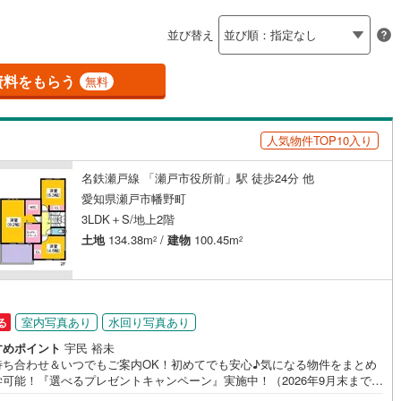
島根
岡山
広島
山口
釜石線
(
6
)
並び替え
ダイニング15畳以上
花輪線
(
0
)
香川
愛媛
高知
保存した条件を見る
磐越東線
(
114
)
資料をもらう
無料
佐賀
長崎
熊本
大分
施工・品質・工法関連
陸羽東線
(
29
)
人気物件TOP10入り
震、制震構造
設計住宅性能評価付き
108
)
米坂線
(
2
)
（
12
）
名鉄瀬戸線 「瀬戸市役所前」駅 徒歩24分 他
五能線
(
0
)
この条件で検索する
この条件で検索する
この条件で検索する
この条件で検索する
この条件で検索する
この条件で検索する
市区町村以下を選択
市区町村を選択す
駅を選択する
愛知県瀬戸市幡野町
住宅
（
3
）
大規模（総区画数50戸以上）
4
)
白新線
(
7
)
3LDK＋S/地上2階
（
0
）
土地
134.38m
/
建物
100.45m
2
2
越後線
(
7
)
ライン（宇都宮～逗子）
湘南新宿ライン（前橋～小田原）
(
2,487
)
駅が始発駅
（
1
）
海まで2km以内
（
0
）
室内写真あり
水回り写真あり
る
7
)
内房線
(
402
)
全体
すめポイント
宇民 裕未
5
)
鹿島線
(
6
)
待ち合わせ＆いつでもご案内OK！初めてでも安心♪気になる物件をまとめ
学可能！『選べるプレゼントキャンペーン』実施中！（2026年9月末までご
（
0
）
バリアフリー住宅
（
11
）
の方）■中部住まいる不動産販売の強み西三河エリア（豊田・岡崎・安城・
)
東海道本線
(
1,236
)