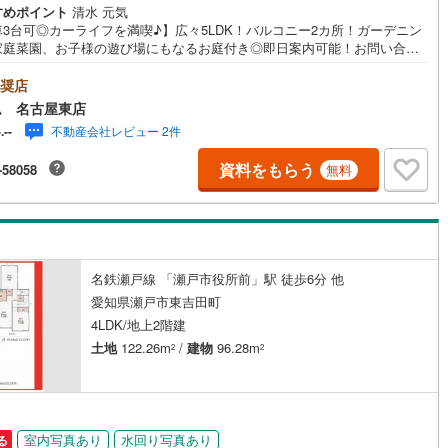
すめポイント
清水 元気
48
)
宮崎空港線
(
23
)
車3台可◎カーライフを満喫♪】広々5LDK！バルコニー2カ所！ガーデニン
家庭菜園、お子様の遊び場にもなるお庭付き◎即日案内可能！お問い合わ
線
(
504
)
上越新幹線
(
305
)
待ちしております☆＼瀬戸市品野町☆全2棟【2号棟】/当日のご来店・ご見
大歓迎♪【安心】耐震等級3取得【品質】設計住宅性能評価書、建設住宅性
奨店
線
(
253
)
北陸新幹線
(
309
)
書【充実】駐車3台、5LDK、バルコニー2カ所、WIC、庭■名鉄バス「品
ム 名古屋東店
見下」停 徒歩3分（約240m）→名鉄瀬戸線「尾張瀬戸」駅 までバス乗車
線
(
224
)
北陸新幹線（JR西日本）
(
2
)
不動産会社レビュー 2件
-.--
■下品野小学校:徒歩7分（約540m）■品野中学校 :徒歩20分（約1600m）
己資金0円でも大丈夫！＞*水曜日も営業しております！*今から見たい！聞
資料をもらう
幹線
(
16
)
-58058
無料
い！にスピード対応！*自己資金なしでも購入出来ます！*自営業の方・買
えの方など資金計画でご不安な方もおまかせください！弊社HPにて物件の
ツアーMOVIEを公開中!!写真だけでは伝わらない物件の魅力をたっぷり
地下鉄南北線
(
1
)
札幌市営地下鉄東西線
(
2
)
介しております♪
下鉄南北線
(
374
)
仙台市地下鉄東西線
(
105
)
名鉄瀬戸線 「瀬戸市役所前」駅 徒歩6分 他
ロ丸ノ内線
(
115
)
東京メトロ丸ノ内方南支線
(
19
)
愛知県瀬戸市東吉田町
4LDK/地上2階建
ロ東西線
(
317
)
東京メトロ千代田線
(
157
)
土地
122.26m
/
建物
96.28m
2
2
ロ半蔵門線
(
30
)
東京メトロ南北線
(
84
)
線
(
51
)
都営三田線
(
94
)
室内写真あり
水回り写真あり
る
戸線
(
101
)
横浜市営地下鉄ブルーライン
(
856
)