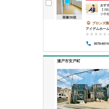
おす
【1
名古屋市
小学
画像
36
枚
能！
名古屋市
棟】
ブロンズ推
性能評
アイデムホー
京都市営
「瀬戸
水無瀬
業し
OsakaMe
0078-6014
も購
かせ
OsakaMe
伝わ
件資
OsakaMe
瀬戸市安戸町
福岡市地
私鉄・その他
札幌市電
(
道南いさ
阿武隈急
秋田内陸