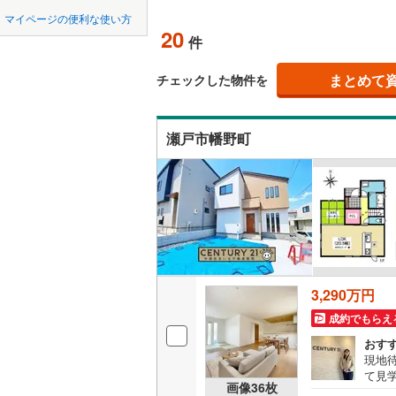
中国
LD
鳥取
北上線
(
0
)
マイページの便利な使い方
20
リビング
件
山田線
(
0
)
四国
徳島
（
13
）
大湊線
(
0
)
まとめて
チェックした物件を
九州・沖縄
福岡
構造・規模・
只見線
(
6
)
瀬戸市幡野町
耐震、免
奥羽本線
(
（
10
）
男鹿線
(
0
)
0
0
0
0
0
0
該当物件
該当物件
該当物件
該当物件
該当物件
該当物件
件
件
件
件
件
件
長期優良
羽越本線
(
飯山線
(
0
)
立地
湘南新宿
3,290万円
(
1,843
)
最寄りの
成約でもらえ
外房線
(
19
間取り、居室
おす
成田線
(
20
現地
て見
吹き抜け
画像
36
枚
契約
東金線
(
31