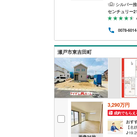
刈谷
シルバー推
二世帯向
ます
南武線
(
53
センチュリー2
自の
サービス
はお
横浜線
(
1,
んだ
0078-6014
以外
キッチン
相模線
(
1,
スや
車場完
五日市線
(
独立型キ
（年
瀬戸市東吉田町
女性
篠ノ井線
(
浴室
常磐線（
浴室乾燥
伊東線
(
1
)
バルコニー、
身延線
(
93
ウッドデ
武豊線
(
14
3,290万円
関西本線（
成約でもらえ
収納
おす
参宮線
(
0
)
ウォーク
【名
♪19
大糸線（J
（
14
）
画像
36
枚