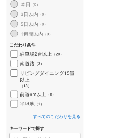
本日
（
0
）
北海道新幹線
(
0
)
3日以内
（
0
）
山形新幹線
(
436
)
5日以内
（
0
）
東海道新幹線
(
553
)
1週間以内
（
0
）
九州新幹線
(
194
)
こだわり条件
駐車場2台以上
（
20
）
南道路
（
3
）
札幌市営地下鉄東豊線
(
0
)
リビングダイニング15畳
以上
東京メトロ銀座線
(
14
)
（
13
）
東京メトロ日比谷線
(
52
)
前道6m以上
（
8
）
東京メトロ有楽町線
(
186
)
平坦地
（
1
）
東京メトロ副都心線
(
191
)
すべてのこだわりを見る
都営新宿線
(
379
)
キーワードで探す
横浜市営地下鉄グリーンライン