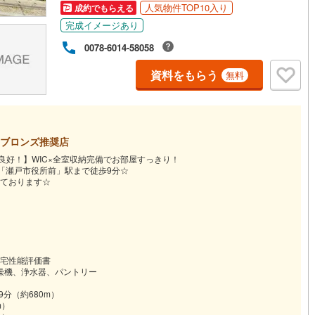
人気物件TOP10入り
成約でもらえる
完成イメージあり
道
(
0
)
北越急行ほくほく線
(
0
)
0078-6014-58058
て銀河鉄道
(
0
)
青い森鉄道
(
0
)
資料をもらう
無料
弘南線
(
0
)
弘南鉄道大鰐線
(
0
)
鉄道鳥海山ろく線
(
0
)
福島交通飯坂線
(
69
)
長野線
(
5
)
上田電鉄別所線
(
5
)
ブロンズ推奨店
良好！】WIC×全室収納完備でお部屋すっきり！
イトレール
(
143
)
関東鉄道竜ケ崎線
(
18
)
「瀬戸市役所前」駅まで徒歩9分☆
ております☆
鉄道大洗鹿島線
(
87
)
ひたちなか海浜鉄道湊線
(
71
)
64
)
千葉都市モノレール
(
273
)
鉄道上毛線
(
166
)
秩父鉄道
(
128
)
宅性能評価書
線
(
209
)
つくばエクスプレス
(
619
)
乾燥機、浄水器、パントリー
分（約680m）
719
)
京成押上線
(
92
)
m）