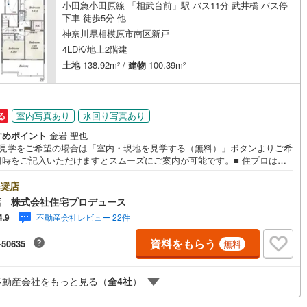
小田急小田原線 「相武台前」駅 バス11分 武井橋 バス停
下車 徒歩5分 他
神奈川県相模原市南区新戸
道
(
3
)
北越急行ほくほく線
(
0
)
4LDK/地上2階建
て銀河鉄道
(
0
)
青い森鉄道
(
2
)
土地
138.92m
/
建物
100.39m
2
2
弘南線
(
0
)
弘南鉄道大鰐線
(
0
)
鉄道鳥海山ろく線
(
0
)
福島交通飯坂線
(
79
)
室内写真あり
水回り写真あり
る
すめポイント
金岩 聖也
長野線
(
6
)
上田電鉄別所線
(
6
)
地見学をご希望の場合は「室内・現地を見学する（無料）」ボタンよりご希
日時をご記入いただけますとスムーズにご案内が可能です。■ 住プロは座
イトレール
(
172
)
関東鉄道竜ケ崎線
(
37
)
・相模原市・海老名市エリアに強い！ 住プロは座間市・相模原市・海老名
リアの不動産売買専門会社です！最新物件情報や当社限定で販売する物件
奨店
鉄道大洗鹿島線
(
100
)
ひたちなか海浜鉄道湊線
(
72
)
数ございますので、お気軽にお問合せ下さい！ -------------- 弊社独自の
店 株式会社住宅プロデュース
ローン提案システム 弊社ではファイナンシャル専門スタッフによる【丁寧
70
)
千葉都市モノレール
(
305
)
不動産会社レビュー 22件
4.9
金アドバイス】【ファイナンシャルプラン提案書の作成】を随時行ってお
す。意外に知らないお客様が多い【定年時の住宅ローン残高】【住宅購入
鉄道上毛線
(
180
)
秩父鉄道
(
178
)
資料をもらう
-50635
無料
けが加入できる無料の生命保険】【13年間もらえる、国からの特別ボーナ
これから多くなる【教育費】住宅を買った後から始まる【住宅ローン返
線
(
234
)
つくばエクスプレス
(
743
)
65歳以上から必要になる【老後の費用負担】住宅探しの【このタイミン
不動産会社をもっと見る（
全
4
社
）
不安な部分を明確にしていきませんか？？ --------------
723
)
京成押上線
(
64
)