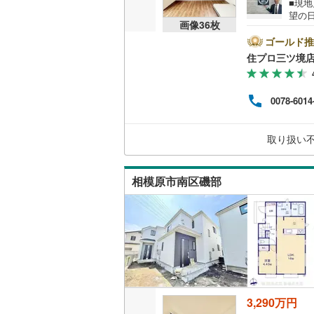
■現
（
88
）
望の
越美北線
(
画像
36
枚
間市
市エ
ゴールド推
氷見線
(
0
)
販売、価格、
情報も多
住プロ三ツ境
住宅
紀勢本線（
即入居可
な資
りま
桜島線
(
7
)
0078-6014
者だ
オンライン対
ス】
加古川線
(
済】
オンライ
取り扱い
グ】で
赤穂線
(
64
宇野線
(
63
オンライ
相模原市南区磯部
福塩線
(
47
岩徳線
(
5
)
小野田線
(
舞鶴線
(
4
)
3,290万円
木次線
(
0
)