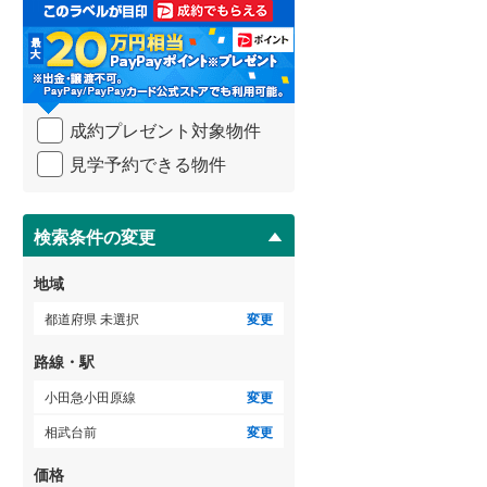
取
3階建て以上
（
14
）
る
武蔵野線
(
2,184
)
・
条
横須賀線
(
707
)
件
を
青梅線
(
541
)
成約プレゼント対象物件
マ
イ
小海線
(
10
)
見学予約できる物件
ペ
ー
京浜東北線
(
2,367
)
ジ
に
検索条件の変更
総武線
(
747
)
保
存
御殿場線
(
194
)
地域
す
る
中央本線（JR東海）
(
696
)
都道府県 未選択
変更
太多線
(
73
)
路線・駅
名松線
(
4
)
小田急小田原線
変更
相武台前
変更
東海道本線（JR西日本）
(
695
)
価格
小浜線
(
0
)