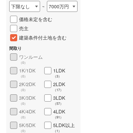
下限なし
7000万円
~
城端線
(
0
)
価格未定を含む
関西本線（JR西日本）
(
303
)
売主
大阪環状線
(
24
)
建築条件付土地を含む
山陽本線（JR西日本）
(
1,060
)
間取り
姫新線
(
95
)
ワンルーム
（
0
）
吉備線
(
50
)
1K/1DK
1LDK
芸備線
(
91
)
詳しく見る
（
0
）
（
3
）
2K/2DK
2LDK
可部線
(
60
)
（
0
）
（
17
）
宇部線
(
4
)
3K/3DK
3LDK
（
0
）
（
57
）
山陰本線
(
75
)
4K/4DK
4LDK
（
0
）
（
91
）
境線
(
2
)
5K/5DK
5LDK以上
奈良線
(
232
)
（
0
）
（
1
）