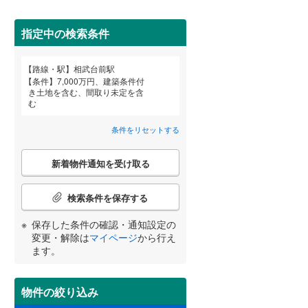
田沢湖線
(
0
)
指定中の検索条件
八戸線
(
4
)
(
5
)
(
6
)
磐越西線
(
94
)
路線・駅
相武台前駅
宮崎
鹿児島
沖縄
条件
7,000万円、建築条件付
陸羽西線
(
0
)
き土地を含む、間取り未定を含
む
住宅性能評価付き
（
59
）
左沢線
(
54
)
条件をリセットする
津軽線
(
1
)
する
る
条件をリセットする
条件をリセットする
条件をリセットする
条件をリセットする
条件をリセットする
条件をリセットする
こ
信越本線
(
117
)
新着物件通知を受け取る
の
検
弥彦線
(
0
)
索
検索条件を保存する
条
総武本線
(
603
)
件
保存した条件の確認・通知設定の
小学校まで1km以内
（
93
）
で
変更・解除は
マイページ
から行え
通
ます。
京葉線
(
237
)
知
を
久留里線
(
144
)
受
物件の絞り込み
間取り変更可能
（
1
）
け
山手線
(
16
)