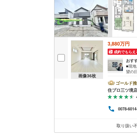
いすみ鉄
IGRいわ
弘南鉄道
3,880万円
由利高原
成約でもらえ
おす
長野電鉄
■現
望の
宇都宮ラ
画像
36
枚
間市
市エ
ゴールド推
鹿島臨海
情報も多
住プロ三ツ境
住宅
小湊鐵道
(
な資
りま
上毛電気
0078-6014
者だ
ス】
流鉄流山
済】
取り扱い
グ】で
京成本線
(