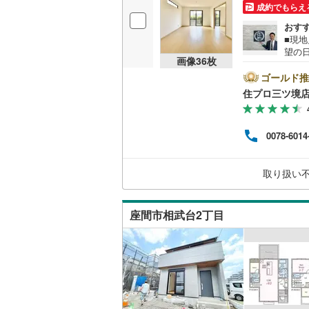
成約でもらえ
桜井線
(
16
おす
■現
阪和線
(
11
望の
画像
36
枚
瀬谷
おおさか
す！
ゴールド推
い!! -------------- 弊
住プロ三ツ境
内子線
(
0
)
専門
書の
鳴門線
(
0
)
宅ロ
0078-6014
える
土讃線
(
92
ら始
探しの
鹿児島本
取り扱い
---
三角線
(
24
座間市相武台2丁目
長崎本線
(
佐世保線
(
豊肥本線
(
日南線
(
55