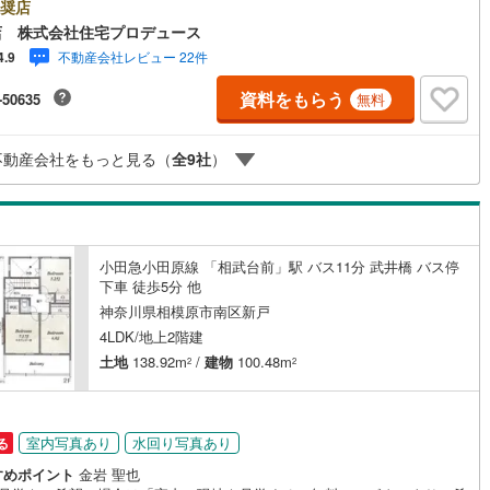
リアの不動産売買専門会社です！最新物件情報や当社限定で販売する物件
奨店
け
（
0
）
平屋・1階建て
（
3
）
数ございますので、お気軽にお問合せ下さい！ -------------- 弊社独自の
店 株式会社住宅プロデュース
5
)
鶴見線
(
111
)
ローン提案システム 弊社ではファイナンシャル専門スタッフによる【丁寧
不動産会社レビュー 22件
4.9
ルーム（納戸）
金アドバイス】【ファイナンシャルプラン提案書の作成】を随時行ってお
061
)
根岸線
(
397
)
す。意外に知らないお客様が多い【定年時の住宅ローン残高】【住宅購入
資料をもらう
-50635
無料
けが加入できる無料の生命保険】【13年間もらえる、国からの特別ボーナ
604
)
中央本線（JR東日本）
(
1,365
)
これから多くなる【教育費】住宅を買った後から始まる【住宅ローン返
65歳以上から必要になる【老後の費用負担】住宅探しの【このタイミン
248
)
八高線
(
1,083
)
不動産会社をもっと見る（
全
9
社
）
不安な部分を明確にしていきませんか？？ --------------
ッチン
（
0
）
対面キッチン
（
132
）
14
)
大糸線（JR東日本）
(
5
)
各駅停車）
(
846
)
埼京線
(
863
)
小田急小田原線 「相武台前」駅 バス11分 武井橋 バス停
東海道本線（JR東海）
(
1,647
)
機あり
（
155
）
下車 徒歩5分 他
神奈川県相模原市南区新戸
6
)
飯田線
(
222
)
4LDK/地上2階建
庭
9
)
高山本線（JR東海）
(
102
)
土地
138.92m
/
建物
100.48m
2
2
ッキあり
（
3
）
JR東海）
(
249
)
紀勢本線（JR東海）
(
8
)
博多南線
(
249
)
室内写真あり
水回り写真あり
る
すめポイント
金岩 聖也
R西日本）
(
0
)
北陸本線
(
17
)
インクローゼット
床下収納
（
160
）