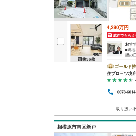
名古屋市
4,280万円
名古屋市
成約でもらえ
京都市営
おす
■現
OsakaMe
望の
画像
36
枚
間市
OsakaMe
市エ
ゴールド推
情報も多
OsakaMe
住プロ三ツ境
住宅
な資
福岡市地
りま
0078-6014
者だ
ス】
私鉄・その他
札幌市電
(
済】
取り扱い
グ】で
道南いさ
阿武隈急
相模原市南区新戸
秋田内陸