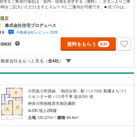
地見学をご希望の場合は「室内・現地を見学する（無料）」ボタンよりご希
日時をご記入いただけますとスムーズにご案内が可能です。■ 住プロは座
2
)
七尾線
(
0
)
・相模原市・海老名市エリアに強い！ 住プロは座間市・相模原市・海老名
リアの不動産売買専門会社です！最新物件情報や当社限定で販売する物件
奨店
高山本線（JR西日本）
(
0
)
契約、入居関連など
数ございますので、お気軽にお問合せ下さい！ -------------- 弊社独自の
店 株式会社住宅プロデュース
ローン提案システム 弊社ではファイナンシャル専門スタッフによる【丁寧
JR西日本）
(
5
)
湖西線
(
112
)
不動産会社レビュー 22件
4.9
能
（
74
）
金アドバイス】【ファイナンシャルプラン提案書の作成】を随時行ってお
す。意外に知らないお客様が多い【定年時の住宅ローン残高】【住宅購入
福知山線
(
290
)
資料をもらう
-50635
無料
けが加入できる無料の生命保険】【13年間もらえる、国からの特別ボーナ
応
これから多くなる【教育費】住宅を買った後から始まる【住宅ローン返
86
)
播但線
(
75
)
65歳以上から必要になる【老後の費用負担】住宅探しの【このタイミン
ン内見(相談)可
（
70
）
IT重説可
（
60
）
不動産会社をもっと見る（
全
4
社
）
不安な部分を明確にしていきませんか？？ --------------
)
津山線
(
24
)
)
伯備線
(
90
)
ン対応とは？
)
呉線
(
162
)
小田急小田原線 「相武台前」駅 バス13分 新磯まちづく
りセンター前 バス停下車 徒歩3分 他
山口線
(
3
)
神奈川県相模原市南区磯部
4LDK/地上2階建
3
)
美祢線
(
0
)
土地
120.27m
/
建物
94.6m
2
2
因美線
(
1
)
草津線
(
62
)