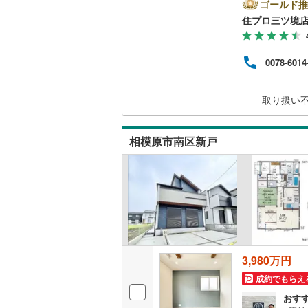
市エ
ゴールド推
二世帯向
情報も多
住プロ三ツ境
南武線
(
57
住宅
サービス
な資
横浜線
(
2,
りま
（
45
）
0078-6014
者だ
相模線
(
1,
ス】
キッチン
済】
五日市線
(
取り扱い
グ】で
独立型キ
篠ノ井線
(
相模原市南区新戸
常磐線（
浴室
伊東線
(
1
)
浴室乾燥
身延線
(
13
バルコニー、
武豊線
(
14
ウッドデ
関西本線（
3,980万円
収納
参宮線
(
0
)
成約でもらえ
おす
大糸線（J
ウォーク