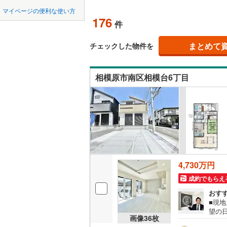
中国
LD
鳥取
北上線
(
0
)
マイページの便利な使い方
176
リビング
件
山田線
(
0
)
四国
徳島
（
153
）
(
37
)
(
45
)
(
9
大湊線
(
0
)
まとめて
チェックした物件を
九州・沖縄
福岡
構造・規模・
只見線
(
8
)
相模原市南区相模台6丁目
耐震、免
奥羽本線
(
（
72
）
男鹿線
(
0
)
0
0
0
0
0
0
該当物件
該当物件
該当物件
該当物件
該当物件
該当物件
件
件
件
件
件
件
長期優良
羽越本線
(
飯山線
(
0
)
立地
湘南新宿
4,730万円
(
2,088
)
最寄りの
成約でもらえ
外房線
(
23
おす
間取り、居室
■現
成田線
(
23
望の
吹き抜け
画像
36
枚
間市
東金線
(
39