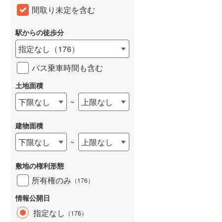
間取り未定を含む
和歌山線
(
116
)
東西線
(
54
)
駅からの徒歩分
指定なし
（
176
）
予讃線
(
2
)
バス乗車時間も含む
高徳線
(
2
)
土地面積
牟岐線
(
5
)
下限なし
上限なし
~
山陽本線（JR九州）
(
32
)
篠栗線
(
192
)
建物面積
指宿枕崎線
(
177
)
下限なし
上限なし
~
筑肥線
(
194
)
敷地の権利形態
久大本線
(
111
)
所有権のみ
（
176
）
日田彦山線
(
104
)
情報公開日
指定なし
（
176
）
筑豊本線
(
179
)