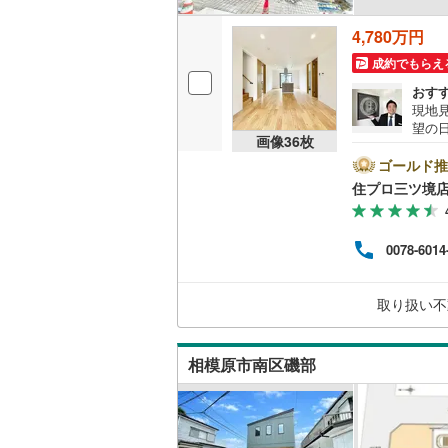
後藤寺線
(
4,780万円
東北新幹
成約でもらえ
おす
秋田新幹
現地
望の日
山陽新幹
画像
36
枚
市・
の不
ゴールド推
西九州新
数ござい
住プロ三ツ境
ン提
ドバ
地下鉄
札幌市営
意外
0078-6014
加入
仙台市地
から
上か
東京メト
取り扱い不
部分を明
東京メト
相模原市南区磯部
東京メト
都営浅草
都営大江