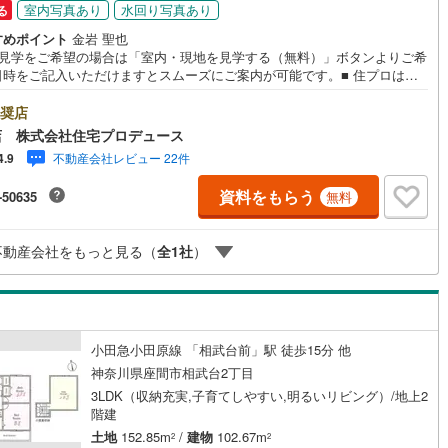
室内写真あり
水回り写真あり
る
1
)
片町線
(
258
)
すめポイント
金岩 聖也
地見学をご希望の場合は「室内・現地を見学する（無料）」ボタンよりご希
8
)
関西空港線
(
3
)
日時をご記入いただけますとスムーズにご案内が可能です。■ 住プロは、
区・旭区・泉区・戸塚区・保土ケ谷区・大和市の不動産売買専門会社で
東線
(
109
)
本四備讃線
(
11
)
 最新物件情報や当社限定の物件情報も多数ご用意！お気軽にお問合せ下さ
奨店
社独自の住宅ローン提案システム 弊社ではファイナンシャル
店 株式会社住宅プロデュース
予土線
(
0
)
スタッフによる【丁寧な資金アドバイス】【ファイナンシャルプラン提案
不動産会社レビュー 22件
4.9
作成】を随時行っております。意外に知らないお客様が多い【定年時の住
徳島線
(
2
)
ーン残高】【住宅購入者だけが加入できる無料の生命保険】【13年間もら
資料をもらう
-50635
無料
、国からの特別ボーナス】これから多くなる【教育費】住宅を買った後か
)
土讃線
(
3
)
まる【住宅ローン返済】65歳以上から必要になる【老後の費用負担】住宅
【このタイミング】で不安な部分を明確にしていきませんか？？ -----------
線
(
1,631
)
香椎線
(
370
)
不動産会社をもっと見る（
全
1
社
）
0
)
肥薩線
(
13
)
199
)
唐津線
(
43
)
小田急小田原線 「相武台前」駅 徒歩15分 他
19
)
大村線
(
21
)
神奈川県座間市相武台2丁目
505
)
日豊本線
(
456
)
3LDK（収納充実,子育てしやすい,明るいリビング）/地上2
階建
)
吉都線
(
8
)
土地
152.85m
/
建物
102.67m
2
2