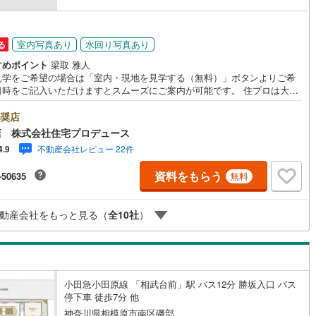
49
)
宮崎空港線
(
23
)
線
(
652
)
上越新幹線
(
384
)
室内写真あり
水回り写真あり
る
すめポイント
梁取 雅人
線
(
321
)
北陸新幹線
(
390
)
見学をご希望の場合は「室内・現地を見学する（無料）」ボタンよりご希
時をご記入いただけますとスムーズにご案内が可能です。 住プロは大和
線
(
286
)
北陸新幹線（JR西日本）
(
4
)
綾瀬市・座間市エリアに強い！ 住プロは、大和市・綾瀬市・座間市エリア
動産売買専門会社です！最新物件情報や当社限定で販売する物件情報も多
奨店
幹線
(
18
)
ますので、お気軽にお問合せ下さい！ -------------- 弊社独自の住宅ロー
店 株式会社住宅プロデュース
案システム 弊社ではファイナンシャル専門スタッフによる【丁寧な資金ア
不動産会社レビュー 22件
4.9
イス】【ファイナンシャルプラン提案書の作成】を随時行っております。
地下鉄南北線
(
2
)
札幌市営地下鉄東西線
(
6
)
に知らないお客様が多い【定年時の住宅ローン残高】【住宅購入者だけが
資料をもらう
-50635
無料
できる無料の生命保険】【13年間もらえる、国からの特別ボーナス】これ
下鉄南北線
(
428
)
仙台市地下鉄東西線
(
115
)
多くなる【教育費】住宅を買った後から始まる【住宅ローン返済】65歳以
ら必要になる【老後の費用負担】住宅探しの【このタイミング】で不安な
ロ丸ノ内線
(
17
)
東京メトロ丸ノ内方南支線
(
7
)
動産会社をもっと見る（
全
10
社
）
確にしていきませんか？？ --------------
ロ東西線
(
240
)
東京メトロ千代田線
(
127
)
ロ半蔵門線
(
13
)
東京メトロ南北線
(
48
)
小田急小田原線 「相武台前」駅 バス12分 勝坂入口 バス
線
(
26
)
都営三田線
(
36
)
停下車 徒歩7分 他
戸線
(
36
)
横浜市営地下鉄ブルーライン
(
847
)
神奈川県相模原市南区磯部