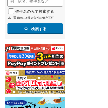
(
267
)
物件名のみで検索する
名古屋市営地下鉄鶴舞線
(
273
)
選択時には検索条件の保存不可
名古屋市営地下鉄名港線
(
60
)
検索する
OsakaMetro長堀鶴見緑地線
(
29
)
OsakaMetro谷町線
(
111
)
OsakaMetro千日前線
(
15
)
神戸市営地下鉄海岸線
(
26
)
福岡市地下鉄七隈線
(
372
)
函館市電宝来・谷地頭線
(
0
)
真岡鐵道
(
15
)
山形鉄道フラワー長井線
(
0
)
えちごトキめき鉄道妙高はねうまラ