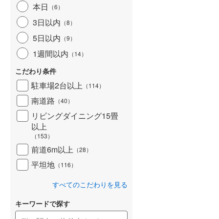
本日
（
6
）
北海道新幹線
(
0
)
3日以内
（
8
）
山形新幹線
(
540
)
5日以内
（
9
）
東海道新幹線
(
607
)
1週間以内
（
14
）
九州新幹線
(
213
)
こだわり条件
駐車場2台以上
（
114
）
南道路
（
40
）
札幌市営地下鉄東豊線
(
2
)
リビングダイニング15畳
以上
東京メトロ銀座線
(
6
)
（
153
）
東京メトロ日比谷線
(
25
)
前道6m以上
（
28
）
東京メトロ有楽町線
(
89
)
平坦地
（
116
）
東京メトロ副都心線
(
88
)
すべてのこだわりを見る
都営新宿線
(
291
)
キーワードで探す
横浜市営地下鉄グリーンライン