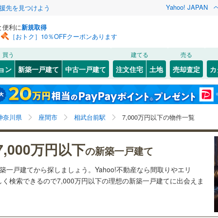
Yahoo! JAPAN
援先を見つけよう
と便利に
新規取得
［おトク］10％OFFクーポンあります
検索条件を保存しました
買う
建てる
売る
3
)
札沼線
(
1
)
ョン
新築一戸建て
中古一戸建て
注文住宅
土地
売却査定
カ
この検索条件の新着物件通知は、
マイページ
から設定できます。
室蘭本線
(
0
)
2
）
オール電化
（
4
）
岩手
宮城
秋田
山形
0
)
富良野線
(
0
)
梅ケ丘
)
(
0
)
(
0
)
(
0
)
(
0
)
(
0
)
台以上
（
114
）
ビルトインガレージ
（
5
）
(
0
)
相武台前駅、7,000万円、建築条件付き土地を含む、間
神奈川
埼玉
千葉
茨城
0
)
釧網本線
(
0
)
神奈川県
座間市
相武台前駅
7,000万円以下の物件一覧
タ付インターホン
防犯カメラ
（
12
）
取り未定を含む
194
)
水郡線
(
242
)
長野
富山
石川
福井
7,000万円以下
の新築一戸建て
向ケ丘遊園
読売ランド前
7
)
(
31
)
(
19
)
(
28
)
(
59
)
482
)
上越線
(
265
)
建ち方、日当たり
(
31
)
閉じる
閉じる
お気に入りリストを見る
お気に入りリストを見る
閉じる
閉じる
岐阜
静岡
三重
新築一戸建てから探しましょう。Yahoo!不動産なら間取りやエリ
検索条件を保存する
5
)
水戸線
(
98
)
以上
（
28
）
角地
（
33
）
(
82
)
く検索できるので7,000万円以下の理想の新築一戸建てに出会えま
6
)
仙山線
(
254
)
マイページ
兵庫
京都
滋賀
奈良
116
）
)
気仙沼線
(
0
)
9
)
(
370
)
(
215
)
(
176
)
(
149
)
(
315
)
(
142
)