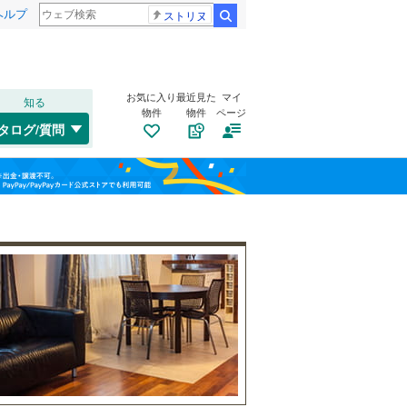
ヘルプ
ストリヌ
検索
お気に入り
最近見た
マイ
知る
物件
物件
ページ
千歳線
(
1
)
タログ/質問
日高本線
(
0
)
トイレ２か所
（
161
）
福島
宗谷本線
(
0
)
(
0
)
(
3
)
(
3
)
太陽光発電システム
（
2
）
栃木
群馬
山梨
東北本線
(
2,260
)
川越線
(
775
)
百合ケ丘
新百合ケ丘
(
64
)
吾妻線
(
50
)
(
82
)
(
119
)
日光線
(
197
)
南道路
（
40
）
仙石線
(
262
)
和歌山
大船渡線
(
17
)
(
178
)
(
76
)
(
109
)