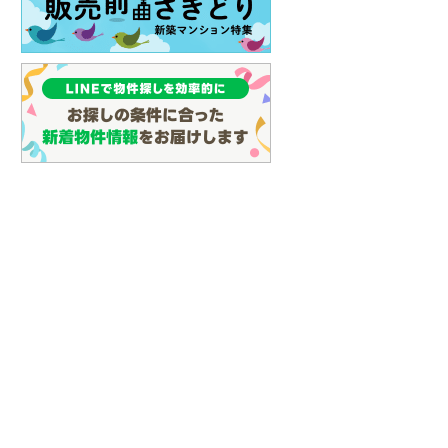
イン
(
3
)
しなの鉄道
(
20
)
津軽鉄道
(
0
)
三陸鉄道リアス線
(
9
)
仙台空港アクセス線
(
84
)
松本電鉄上高地線
(
1
)
関東鉄道常総線
(
163
)
銚子電気鉄道
(
11
)
上信電鉄上信線
(
94
)
埼玉新都市交通伊奈線
(
602
)
京成成田高速鉄道アクセス線
(
29
)
京成千葉線
(
176
)