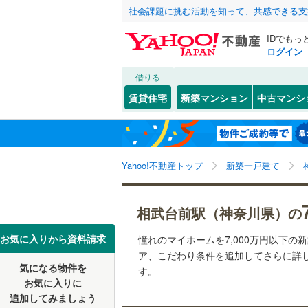
社会課題に挑む活動を知って、共感できる支
IDでもっ
ログイン
借りる
北海道
JR
北海道
函館本線
(
こだわり条件
設備
賃貸住宅
新築マンション
中古マンシ
石勝線
(
0
)
床暖房
（
東北
青森
根室本線
(
(
0
)
(
0
)
(
0
駐車場2
関東
東京
石北本線
(
Yahoo!不動産トップ
新築一戸建て
ＴＶモニ
（
156
）
常磐線
(
1,
信越・北陸
新潟
相武台前駅（神奈川県）の
祖師ケ谷大蔵
(
2
)
(
2
高崎線
(
1,
配置、向き、
(
3
)
東海
愛知
お気に入りから資料請求
憧れのマイホームを7,000万円以下の
両毛線
(
35
前道6m
ア、こだわり条件を追加してさらに詳し
烏山線
(
14
気になる物件を
す。
近畿
大阪
平坦地
（
お気に入りに
石巻線
(
36
追加してみましょう
(
113
)
(
150
)
(
35