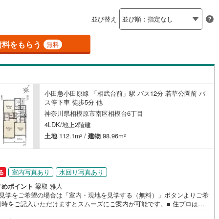
島根
岡山
広島
山口
釜石線
(
6
)
並び替え
ダイニング15畳以上
花輪線
(
0
)
香川
愛媛
高知
保存した条件を見る
1
)
(
90
)
(
12
)
(
6
)
(
0
)
(
3
)
(
4
)
磐越東線
(
130
)
資料をもらう
無料
佐賀
長崎
熊本
大分
施工・品質・工法関連
陸羽東線
(
31
)
震、制震構造
設計住宅性能評価付き
127
)
米坂線
(
2
)
（
63
）
小田急小田原線 「相武台前」駅 バス12分 若草公園前 バ
五能線
(
0
)
ス停下車 徒歩5分 他
この条件で検索する
この条件で検索する
この条件で検索する
この条件で検索する
この条件で検索する
この条件で検索する
市区町村以下を選択
市区町村を選択す
駅を選択する
住宅
（
72
）
大規模（総区画数50戸以上）
神奈川県相模原市南区相模台6丁目
5
)
白新線
(
9
)
（
0
）
4LDK/地上2階建
越後線
(
21
)
土地
112.1m
/
建物
98.96m
2
2
ライン（宇都宮～逗子）
湘南新宿ライン（前橋～小田原）
(
2,782
)
駅が始発駅
（
3
）
海まで2km以内
（
0
）
室内写真あり
水回り写真あり
る
1
)
内房線
(
440
)
すめポイント
梁取 雅人
全体
地見学をご希望の場合は「室内・現地を見学する（無料）」ボタンよりご希
7
)
鹿島線
(
6
)
日時をご記入いただけますとスムーズにご案内が可能です。■ 住プロは座
（
28
）
バリアフリー住宅
（
69
）
・相模原市・海老名市エリアに強い！ 住プロは座間市・相模原市・海老名
)
東海道本線
(
1,374
)