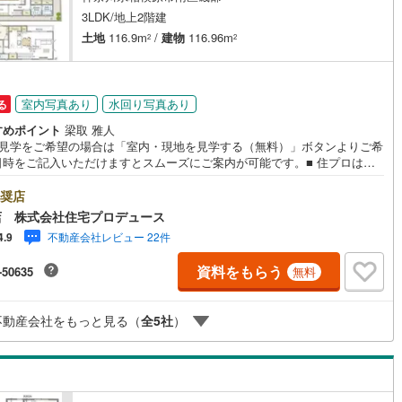
3LDK/地上2階建
土地
116.9m
/
建物
116.96m
2
2
営地下鉄東山線
(
435
)
名古屋市営地下鉄名城線
(
340
)
営地下鉄桜通線
(
389
)
名古屋市営地下鉄上飯田線
(
62
)
室内写真あり
水回り写真あり
る
地下鉄烏丸線
(
55
)
京都市営地下鉄東西線
(
104
)
すめポイント
梁取 雅人
地見学をご希望の場合は「室内・現地を見学する（無料）」ボタンよりご希
tro今里筋線
(
44
)
OsakaMetro御堂筋線
(
98
)
日時をご記入いただけますとスムーズにご案内が可能です。■ 住プロは座
・相模原市・海老名市エリアに強い！ 住プロは座間市・相模原市・海老名
tro四つ橋線
(
7
)
OsakaMetro中央線
(
29
)
リアの不動産売買専門会社です！最新物件情報や当社限定で販売する物件
奨店
数ございますので、お気軽にお問合せ下さい！ -------------- 弊社独自の
tro堺筋線
(
0
)
神戸市営地下鉄西神・山手線
(
153
)
店 株式会社住宅プロデュース
ローン提案システム 弊社ではファイナンシャル専門スタッフによる【丁寧
不動産会社レビュー 22件
4.9
金アドバイス】【ファイナンシャルプラン提案書の作成】を随時行ってお
下鉄空港線
(
132
)
福岡市地下鉄箱崎線
(
13
)
す。意外に知らないお客様が多い【定年時の住宅ローン残高】【住宅購入
資料をもらう
-50635
無料
けが加入できる無料の生命保険】【13年間もらえる、国からの特別ボーナ
これから多くなる【教育費】住宅を買った後から始まる【住宅ローン返
1
)
函館市電
(
0
)
65歳以上から必要になる【老後の費用負担】住宅探しの【このタイミン
不動産会社をもっと見る（
全
5
社
）
不安な部分を明確にしていきませんか？？ --------------
りび鉄道
(
0
)
わたらせ渓谷鐵道
(
1
)
行
(
100
)
会津鉄道
(
8
)
縦貫鉄道
(
0
)
しなの鉄道北しなの線
(
3
)