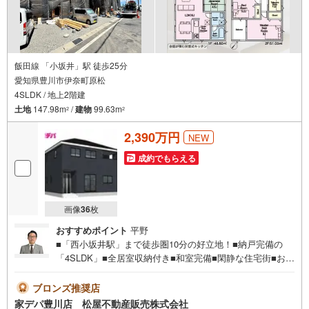
飯田線 「小坂井」駅 徒歩25分
愛知県豊川市伊奈町原松
4SLDK / 地上2階建
土地
147.98m
/
建物
99.63m
2
2
2,390万円
NEW
成約でもらえる
画像
36
枚
おすすめポイント
平野
■「西小坂井駅」まで徒歩圏10分の好立地！■納戸完備の
「4SLDK」■全居室収納付き■和室完備■閑静な住宅街■おす
すめポイント ・キッチンや浴室などがまとまった家事動
線の良い間取り ・カウンター付キッチンで、配膳、片付
ブロンズ推奨店
けもスムーズに●家デパ 松屋不動産販売 のつよみ●・豊橋
家デパ豊川店 松屋不動産販売株式会社