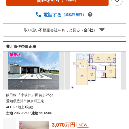
い。新築戸建、中古戸建、中古マンション、土地をお客様
のご希望に合わせてご提案いたします！・中古物件のリフ
電話する
（通話料無料）
ォーム実績多数！中古物件をご購入の際、約70％という多
くの方々がリフォームを行っています。新築購入より低コ
ストで、新築同様の快適なお住まいを実現できます。・キ
取り扱い不動産会社をもっと見る（
全
3
社
）
ッズスペース用意しております。ぜひご家族そろってご来
場ください。・営業時間 午前9時00分～午後6時30分 （定
休日:水曜日）この時間帯はお電話でのお問い合わせがスム
豊川市伊奈町正庵
ーズにご案内できます。右下の電話ボタンをタッチ！もし
くはお気軽にお電話ください。
飯田線 「小坂井」駅 徒歩25分
愛知県豊川市伊奈町正庵
4LDK / 地上1階建
土地
296.95m
/
建物
95.65m
2
2
3,070万円
NEW