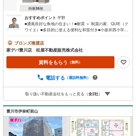
画像
36
枚
おすすめポイント
平野
■通風良好な角地の住まい！■耐震 ＋ 制震の家、QUIE（ク
ワイエ）■多目的に使える便利な和室付き■小坂井西小学校
が徒歩7分！■「西小坂井」駅まで徒歩圏内！■駐車並列3台
可能！■閑静な住宅街■おすすめポイント ・壁面が広く家
ブロンズ推奨店
具の配置がしやすいリビングは広さ16帖●家デパ 松屋不
家デパ豊川店 松屋不動産販売株式会社
動産販売 のつよみ●・豊橋市・豊川市・知立市・浜松市の4
店舗営業中！三河エリア・遠州エリアの物件ならおまかせ
資料をもらう
（無料）
ください。新築戸建、中古戸建、中古マンション、土地を
お客様のご希望に合わせてご提案いたします！・中古物件
電話する
（通話料無料）
のリフォーム実績多数！中古物件をご購入の際、約70％と
いう多くの方々がリフォームを行っています。新築購入よ
り低コストで、新築同様の快適なお住まいを実現できま
取り扱い不動産会社をもっと見る（
全
2
社
）
す。・キッズスペース用意しております。ぜひご家族そろ
ってご来場ください。・営業時間 午前9時00分～午後6時30
分 （定休日:水曜日）この時間帯はお電話でのお問い合わせ
豊川市伊奈町前山
がスムーズにご案内できます。右下の電話ボタンをタッ
チ！もしくはお気軽にお電話ください。