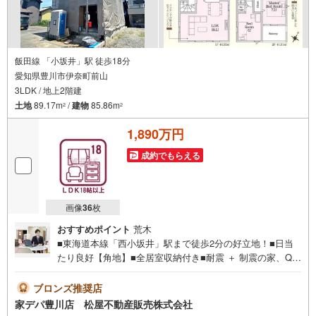
飯田線 「小坂井」駅 徒歩18分
愛知県豊川市伊奈町前山
3LDK / 地上2階建
土地
89.17m
/
建物
85.86m
2
2
1,890万円
成約でもらえる
画像
36
枚
おすすめポイント
荒木
■東海道本線「西小坂井」駅まで徒歩2分の好立地！■日当
たり良好【角地】■全居室収納付き■耐震 ＋ 制震の家、QUI
E（クワイエ）■おすすめポイント ・キッチンや浴室など
がまとまった家事動線の良い間取り ・主寝室にファミリ
ブロンズ推奨店
ークロークとしても活用可能な納戸付●家デパ 松屋不動産
家デパ豊川店 松屋不動産販売株式会社
販売 のつよみ●・豊橋市・豊川市・知立市・浜松市の4店舗