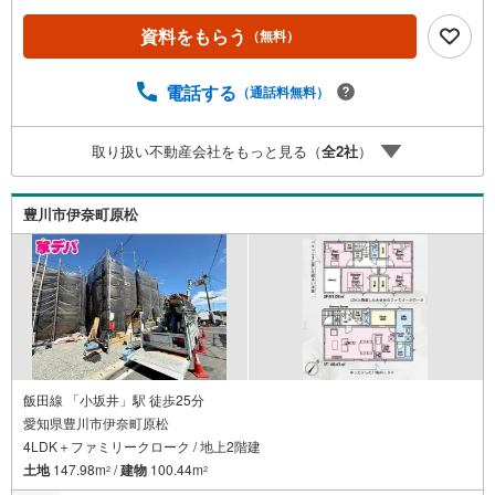
市・豊川市・知立市・浜松市の4店舗営業中！三河エリア・
遠州エリアの物件ならおまかせください。新築戸建、中古
資料をもらう
（無料）
戸建、中古マンション、土地をお客様のご希望に合わせて
ご提案いたします！・中古物件のリフォーム実績多数！中
電話する
（通話料無料）
古物件をご購入の際、約70％という多くの方々がリフォー
ムを行っています。新築購入より低コストで、新築同様の
快適なお住まいを実現できます。・キッズスペース用意し
取り扱い不動産会社をもっと見る（
全
2
社
）
ております。ぜひご家族そろってご来場ください。・営業
時間 午前9時00分～午後6時30分 （定休日:水曜日）この時
間帯はお電話でのお問い合わせがスムーズにご案内できま
豊川市伊奈町原松
す。右下の電話ボタンをタッチ！もしくはお気軽にお電話
ください。
飯田線 「小坂井」駅 徒歩25分
愛知県豊川市伊奈町原松
4LDK＋ファミリークローク / 地上2階建
土地
147.98m
/
建物
100.44m
2
2