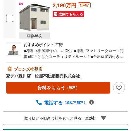
2,190万円
NEW
成約でもらえる
画像
36
枚
おすすめポイント
平野
■2階に4部屋確保の「4LDK」■1階にファミリークローク完
備■広々としたユーティリティルーム！■全居室収納付き■
小坂井西小学校が徒歩7分！■「西小坂井」駅まで徒歩圏
内！■おすすめポイント ・壁面が広く家具の配置がしやす
ブロンズ推奨店
いリビングは広さ17帖●家デパ 松屋不動産販売 のつよみ
家デパ豊川店 松屋不動産販売株式会社
●・豊橋市・豊川市・知立市・浜松市の4店舗営業中！三河
エリア・遠州エリアの物件ならおまかせください。新築戸
資料をもらう
（無料）
建、中古戸建、中古マンション、土地をお客様のご希望に
合わせてご提案いたします！・中古物件のリフォーム実績
電話する
（通話料無料）
多数！中古物件をご購入の際、約70％という多くの方々が
リフォームを行っています。新築購入より低コストで、新
築同様の快適なお住まいを実現できます。・キッズスペー
取り扱い不動産会社をもっと見る（
全
2
社
）
ス用意しております。ぜひご家族そろってご来場くださ
い。・営業時間 午前9時00分～午後6時30分 （定休日:水曜