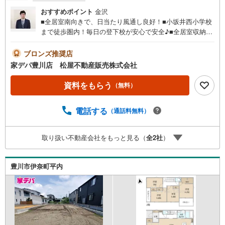
おすすめポイント
金沢
■全居室南向きで、日当たり風通し良好！■小坂井西小学校
まで徒歩圏内！毎日の登下校が安心で安全♪■全居室収納付
き■主寝室にはWIC完備■【長期優良住宅】■「耐震性」と
「耐久性」を備えた安心住宅■おすすめポイント ・壁面が
ブロンズ推奨店
広く家具の配置がしやすいリビングは広さ17.7帖●家デパ
家デパ豊川店 松屋不動産販売株式会社
松屋不動産販売 のつよみ●・豊橋市・豊川市・知立市・浜
松市の4店舗営業中！三河エリア・遠州エリアの物件ならお
資料をもらう
（無料）
まかせください。新築戸建、中古戸建、中古マンション、
土地をお客様のご希望に合わせてご提案いたします！・中
電話する
（通話料無料）
古物件のリフォーム実績多数！中古物件をご購入の際、約7
0％という多くの方々がリフォームを行っています。新築購
入より低コストで、新築同様の快適なお住まいを実現でき
取り扱い不動産会社をもっと見る（
全
2
社
）
ます。・キッズスペース用意しております。ぜひご家族そ
ろってご来場ください。・営業時間 午前9時00分～午後6時
30分 （定休日:水曜日）この時間帯はお電話でのお問い合
豊川市伊奈町平内
わせがスムーズにご案内できます。右下の電話ボタンをタ
ッチ！もしくはお気軽にお電話ください。