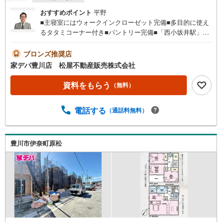
おすすめポイント
平野
■主寝室にはウォークインクローゼット完備■多目的に使え
るタタミコーナー付き■パントリー完備■「西小坂井駅」ま
で徒歩圏内！■耐震 ＋ 制震の家、QUIE（クワイエ）■おす
すめポイント■ ・2部屋から出入り可能なバルコニーでお
ブロンズ推奨店
洗濯物も楽ちん●家デパ 松屋不動産販売 のつよみ●・豊橋
家デパ豊川店 松屋不動産販売株式会社
市・豊川市・知立市・浜松市の4店舗営業中！三河エリア・
遠州エリアの物件ならおまかせください。新築戸建、中古
資料をもらう
（無料）
戸建、中古マンション、土地をお客様のご希望に合わせて
ご提案いたします！・中古物件のリフォーム実績多数！中
電話する
（通話料無料）
古物件をご購入の際、約70％という多くの方々がリフォー
ムを行っています。新築購入より低コストで、新築同様の
快適なお住まいを実現できます。・キッズスペース用意し
ております。ぜひご家族そろってご来場ください。・営業
豊川市伊奈町原松
時間 午前9時00分～午後6時30分 （定休日:水曜日）この時
間帯はお電話でのお問い合わせがスムーズにご案内できま
す。右下の電話ボタンをタッチ！もしくはお気軽にお電話
ください。