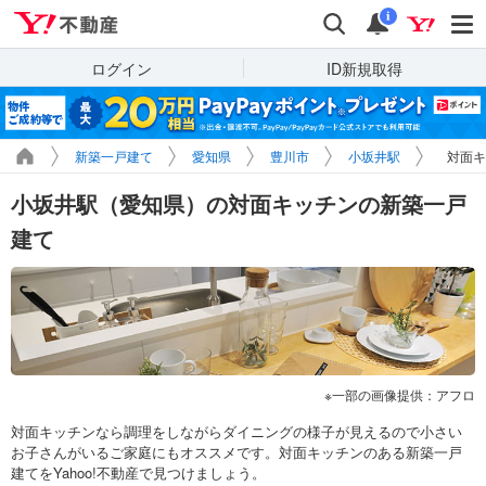
Yahoo!不動産
検索
通知
i
ログイン
ID新規取得
新築一戸建て
愛知県
豊川市
小坂井駅
対面キ
小坂井駅（愛知県）の対面キッチンの新築一戸
建て
一部の画像提供：アフロ
対面キッチンなら調理をしながらダイニングの様子が見えるので小さい
お子さんがいるご家庭にもオススメです。対面キッチンのある新築一戸
建てをYahoo!不動産で見つけましょう。