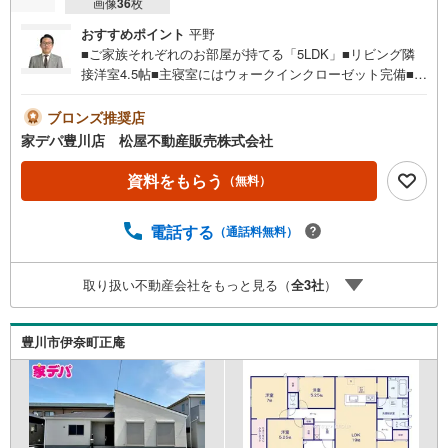
画像
36
枚
おすすめポイント
平野
■ご家族それぞれのお部屋が持てる「5LDK」■リビング隣
接洋室4.5帖■主寝室にはウォークインクローゼット完備■買
い物施設が徒歩圏内■おすすめポイント ・大きな窓から日
差しが差し込むリビングは広さ15.75帖 ・リビング全体を
ブロンズ推奨店
見渡せ、お子様も安心の対面キッチン●家デパ 松屋不動産
家デパ豊川店 松屋不動産販売株式会社
販売 のつよみ●・豊橋市・豊川市・知立市・浜松市の4店舗
営業中！三河エリア・遠州エリアの物件ならおまかせくだ
資料をもらう
（無料）
さい。新築戸建、中古戸建、中古マンション、土地をお客
様のご希望に合わせてご提案いたします！・中古物件のリ
電話する
（通話料無料）
フォーム実績多数！中古物件をご購入の際、約70％という
多くの方々がリフォームを行っています。新築購入より低
コストで、新築同様の快適なお住まいを実現できます。・
取り扱い不動産会社をもっと見る（
全
3
社
）
キッズスペース用意しております。ぜひご家族そろってご
来場ください。・営業時間 午前9時00分～午後6時30分
（定休日:水曜日）この時間帯はお電話でのお問い合わせが
豊川市伊奈町正庵
スムーズにご案内できます。右下の電話ボタンをタッチ！
もしくはお気軽にお電話ください。