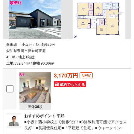
ボタンをタッチ！もしくはお気軽にお電話ください。
飯田線 「小坂井」駅 徒歩25分
愛知県豊川市伊奈町正庵
4LDK / 地上1階建
土地
532.84m
/
建物
96.06m
2
2
3,170万円
NEW
成約でもらえる
画像
36
枚
おすすめポイント
平野
■小坂井西小学校まで徒歩9分！■3路線利用可能でアクセス
良好！■長期優良住宅■「平屋建て住宅」■ウォークインク
ローゼット完備■おすすめポイント ・リビング学習にもお