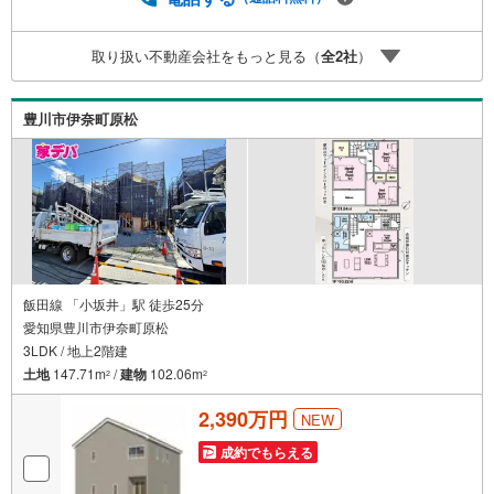
いう多くの方々がリフォームを行っています。新築購入よ
り低コストで、新築同様の快適なお住まいを実現できま
取り扱い不動産会社をもっと見る（
全
2
社
）
す。・キッズスペース用意しております。ぜひご家族そろ
ってご来場ください。・営業時間 午前9時00分～午後6時30
分 （定休日:水曜日）この時間帯はお電話でのお問い合わせ
豊川市伊奈町原松
がスムーズにご案内できます。右下の電話ボタンをタッ
チ！もしくはお気軽にお電話ください。
飯田線 「小坂井」駅 徒歩25分
愛知県豊川市伊奈町原松
3LDK / 地上2階建
土地
147.71m
/
建物
102.06m
2
2
2,390万円
NEW
成約でもらえる