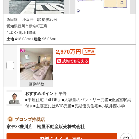
飯田線 「小坂井」駅 徒歩25分
愛知県豊川市伊奈町正庵
4LDK / 地上1階建
土地
418.08m
/
建物
96.06m
2
2
2,970万円
NEW
成約でもらえる
画像
36
枚
おすすめポイント
平野
■平屋住宅「4LDK」■大容量のパントリー完備■全居室収納
付き■主寝室にはWIC完備■長期優良住宅■小坂井西小学校
まで徒歩9分！■おすすめポイント ・浴室暖房乾燥機付浴
室でヒートショックの心配も軽減 ・キッチンや浴室など
ブロンズ推奨店
がまとまった家事動線の良い間取り●家デパ 松屋不動産販
家デパ豊川店 松屋不動産販売株式会社
売 のつよみ●・豊橋市・豊川市・知立市・浜松市の4店舗営
業中！三河エリア・遠州エリアの物件ならおまかせくださ
資料をもらう
（無料）