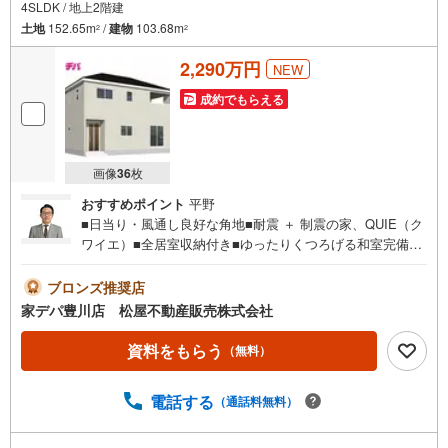
4SLDK / 地上2階建
る
土地
152.65m
/
建物
103.68m
・
2
2
条
2,290万円
NEW
件
を
成約でもらえる
マ
イ
ペ
画像
36
枚
ー
おすすめポイント
平野
ジ
■日当り・風通し良好な角地■耐震 ＋ 制震の家、QUIE（ク
に
ワイエ）■全居室収納付き■ゆったりくつろげる和室完備■
保
小坂井西小学校が徒歩7分！■おすすめポイント ・大きな
存
窓から日差しが差し込むリビングは広さ16.5帖 ・テレワ
ブロンズ推奨店
す
ークルームとしても活用可能な2帖の納戸完備●家デパ 松
家デパ豊川店 松屋不動産販売株式会社
る
屋不動産販売 のつよみ●・豊橋市・豊川市・知立市・浜松
市の4店舗営業中！三河エリア・遠州エリアの物件ならおま
資料をもらう
（無料）
かせください。新築戸建、中古戸建、中古マンション、土
地をお客様のご希望に合わせてご提案いたします！・中古
電話する
（通話料無料）
物件のリフォーム実績多数！中古物件をご購入の際、約7
0％という多くの方々がリフォームを行っています。新築購
入より低コストで、新築同様の快適なお住まいを実現でき