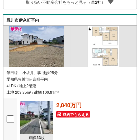
取り扱い不動産会社をもっと見る（
全
2
社
）
ます。・キッズスペース用意しております。ぜひご家族そ
ろってご来場ください。・営業時間 午前9時00分～午後6時
30分 （定休日:水曜日）この時間帯はお電話でのお問い合
豊川市伊奈町平内
わせがスムーズにご案内できます。右下の電話ボタンをタ
ッチ！もしくはお気軽にお電話ください。
飯田線 「小坂井」駅 徒歩25分
愛知県豊川市伊奈町平内
4LDK / 地上2階建
土地
203.35m
/
建物
100.81m
2
2
2,840万円
成約でもらえる
画像
33
枚