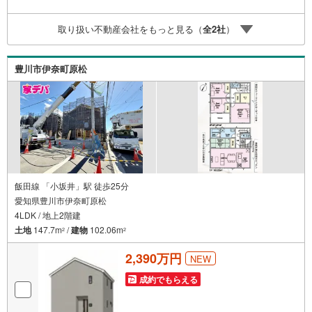
リフォームを行っています。新築購入より低コストで、新
築同様の快適なお住まいを実現できます。・キッズスペー
取り扱い不動産会社をもっと見る（
全
2
社
）
ス用意しております。ぜひご家族そろってご来場くださ
い。・営業時間 午前9時00分～午後6時30分 （定休日:水曜
日）この時間帯はお電話でのお問い合わせがスムーズにご
豊川市伊奈町原松
案内できます。右下の電話ボタンをタッチ！もしくはお気
軽にお電話ください。
飯田線 「小坂井」駅 徒歩25分
愛知県豊川市伊奈町原松
4LDK / 地上2階建
土地
147.7m
/
建物
102.06m
2
2
2,390万円
NEW
成約でもらえる