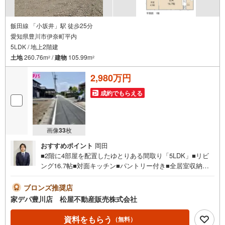
飯田線 「小坂井」駅 徒歩25分
愛知県豊川市伊奈町平内
5LDK / 地上2階建
土地
260.76m
/
建物
105.99m
2
2
2,980万円
成約でもらえる
画像
33
枚
おすすめポイント
岡田
■2階に4部屋を配置したゆとりある間取り「5LDK」■リビ
ング16.7帖■対面キッチン■パントリー付き■全居室収納付
き■主寝室にはWIC完備！■小坂井西小学校まで徒歩圏内■
閑静な住宅街■おすすめポイント ・リビング隣接洋室（4.
ブロンズ推奨店
5帖）の間仕切り開放で広々空間●家デパ 松屋不動産販売
家デパ豊川店 松屋不動産販売株式会社
のつよみ●・豊橋市・豊川市・知立市・浜松市の4店舗営業
中！三河エリア・遠州エリアの物件ならおまかせくださ
資料をもらう
（無料）