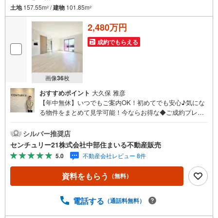
土地
157.55m
/
建物
101.85m
2
2
2,480万円
成約でもらえる
画像
36
枚
おすすめポイント
大久保 雅彦
【年中無休】いつでもご案内OK！初めてでも安心♪気にな
る物件をまとめて見学可能！今ならお得な◆ご成約プレゼ
ント◆実施中！（2026年9月末までご契約の方）■中部住ま
いる不動産販売の強み西三河エリア・知多エリアを中心に
シルバー推奨店
営業しています！地域密着で多数の物件を取り扱っており
センチュリー21株式会社中部住まいる不動産販売
ますので条件に合う物件をまとめてご案内できます。セン
5.0
不動産会社レビュー 8件
チュリー21加盟店独自のネットワークにより、当社のみで
の取扱物件もございます。また、当社ではお家の売却やリ
資料をもらう
（無料）
フォームなどもご相談可能です！「今の家はいくらで売れ
るんだろう？」「リモートワーク用にこんな設備が欲し
い」など、物件のご紹介以外でも気になることがあればお
電話する
（通話料無料）
気軽にご連絡下さい♪当店は広いキッズスペースもありご