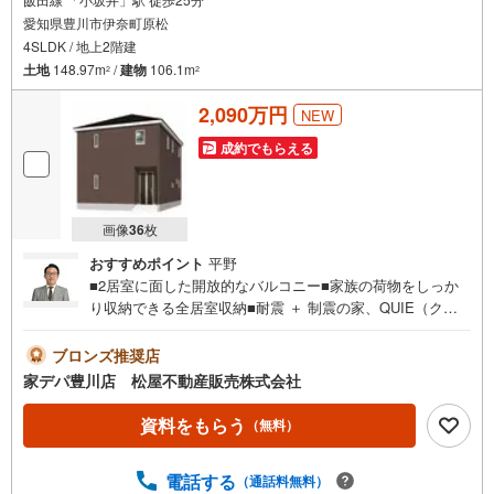
愛知県豊川市伊奈町原松
4SLDK / 地上2階建
土地
148.97m
/
建物
106.1m
2
2
2,090万円
NEW
成約でもらえる
画像
36
枚
おすすめポイント
平野
■2居室に面した開放的なバルコニー■家族の荷物をしっか
り収納できる全居室収納■耐震 ＋ 制震の家、QUIE（クワ
イエ）■おすすめポイント ・急な来客でも安心の4.5帖の
洋風和室はリビングの隣 ・テレワークルームとしても活
ブロンズ推奨店
用可能な3帖の納戸完備●家デパ 松屋不動産販売 のつよみ
家デパ豊川店 松屋不動産販売株式会社
●・豊橋市・豊川市・知立市・浜松市の4店舗営業中！三河
エリア・遠州エリアの物件ならおまかせください。新築戸
資料をもらう
（無料）
建、中古戸建、中古マンション、土地をお客様のご希望に
合わせてご提案いたします！・中古物件のリフォーム実績
電話する
（通話料無料）
多数！中古物件をご購入の際、約70％という多くの方々が