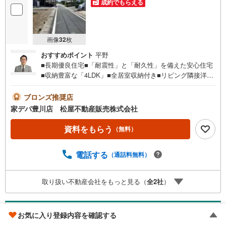
成約でもらえる
画像
32
枚
おすすめポイント
平野
■長期優良住宅■「耐震性」と「耐久性」を備えた安心住宅
■収納豊富な「4LDK」■全居室収納付き■リビング隣接洋室
は5.4帖！■主寝室にはWIC完備！■小坂井西小学校まで徒歩
圏内！■おすすめポイント ・食料品や日用品もきれいに保
ブロンズ推奨店
存ができるパントリー●家デパ 松屋不動産販売 のつよみ
家デパ豊川店 松屋不動産販売株式会社
●・豊橋市・豊川市・知立市・浜松市の4店舗営業中！三河
エリア・遠州エリアの物件ならおまかせください。新築戸
資料をもらう
（無料）
建、中古戸建、中古マンション、土地をお客様のご希望に
合わせてご提案いたします！・中古物件のリフォーム実績
電話する
（通話料無料）
多数！中古物件をご購入の際、約70％という多くの方々が
リフォームを行っています。新築購入より低コストで、新
築同様の快適なお住まいを実現できます。・キッズスペー
取り扱い不動産会社をもっと見る（
全
2
社
）
ス用意しております。ぜひご家族そろってご来場くださ
い。・営業時間 午前9時00分～午後6時30分 （定休日:水曜
日）この時間帯はお電話でのお問い合わせがスムーズにご
豊川市伊奈町原松
お気に入り登録内容を確認する
案内できます。右下の電話ボタンをタッチ！もしくはお気