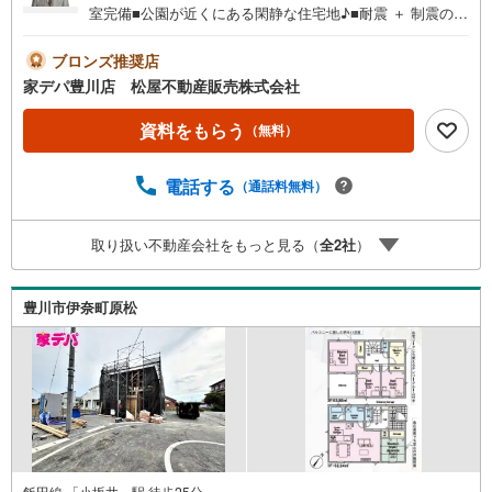
室完備■公園が近くにある閑静な住宅地♪■耐震 ＋ 制震の
家、QUIE（クワイエ）■おすすめポイント ・子どもの遊
び場やお昼寝スペースになるLDK隣接和室●家デパ 松屋不
ブロンズ推奨店
動産販売 のつよみ●・豊橋市・豊川市・知立市・浜松市の4
家デパ豊川店 松屋不動産販売株式会社
店舗営業中！三河エリア・遠州エリアの物件ならおまかせ
ください。新築戸建、中古戸建、中古マンション、土地を
資料をもらう
（無料）
お客様のご希望に合わせてご提案いたします！・中古物件
のリフォーム実績多数！中古物件をご購入の際、約70％と
電話する
（通話料無料）
いう多くの方々がリフォームを行っています。新築購入よ
り低コストで、新築同様の快適なお住まいを実現できま
す。・キッズスペース用意しております。ぜひご家族そろ
取り扱い不動産会社をもっと見る（
全
2
社
）
ってご来場ください。・営業時間 午前9時00分～午後6時30
分 （定休日:水曜日）この時間帯はお電話でのお問い合わせ
がスムーズにご案内できます。右下の電話ボタンをタッ
豊川市伊奈町原松
チ！もしくはお気軽にお電話ください。
飯田線 「小坂井」駅 徒歩25分