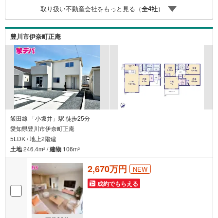
家族皆様でお越しいただける大型店舗です（大型駐車場完
取り扱い不動産会社をもっと見る（
全
4
社
）
備）。【現地ご案内 随時受け付けています！】お電話受
付 9:00～20:00（年中無休）年中無休につき土日はもちろ
ん平日夜やお仕事終わりのご内覧、女性営業スタッフによ
豊川市伊奈町正庵
るご案内も可能です！
飯田線 「小坂井」駅 徒歩25分
愛知県豊川市伊奈町正庵
5LDK / 地上2階建
土地
246.4m
/
建物
106m
2
2
2,670万円
NEW
成約でもらえる