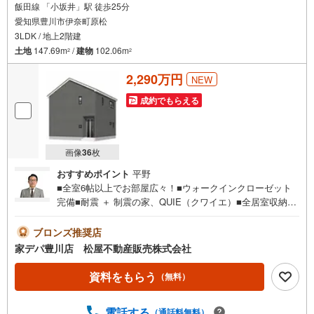
飯田線 「小坂井」駅 徒歩25分
愛知県豊川市伊奈町原松
3LDK / 地上2階建
土地
147.69m
/
建物
102.06m
2
2
2,290万円
NEW
成約でもらえる
画像
36
枚
おすすめポイント
平野
■全室6帖以上でお部屋広々！■ウォークインクローゼット
完備■耐震 ＋ 制震の家、QUIE（クワイエ）■全居室収納付
き■小坂井西小学校が徒歩7分■2部屋からアクセスできるバ
ルコニー■駐車3台可能■おすすめポイント ・大きな窓か
ブロンズ推奨店
ら日差しが差し込むリビングは広さ20帖●家デパ 松屋不
家デパ豊川店 松屋不動産販売株式会社
動産販売 のつよみ●・豊橋市・豊川市・知立市・浜松市の4
店舗営業中！三河エリア・遠州エリアの物件ならおまかせ
資料をもらう
（無料）
ください。新築戸建、中古戸建、中古マンション、土地を
お客様のご希望に合わせてご提案いたします！・中古物件
電話する
（通話料無料）
のリフォーム実績多数！中古物件をご購入の際、約70％と