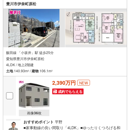
日）この時間帯はお電話でのお問い合わせがスムーズにご
豊川市伊奈町原松
案内できます。右下の電話ボタンをタッチ！もしくはお気
軽にお電話ください。
飯田線 「小坂井」駅 徒歩25分
愛知県豊川市伊奈町原松
4LDK / 地上2階建
土地
140.93m
/
建物
106.1m
2
2
2,390万円
NEW
成約でもらえる
画像
36
枚
おすすめポイント
平野
■家事動線の良い間取り「4LDK」■ゆったりくつろげる和