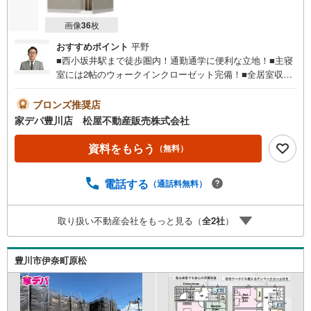
画像
36
枚
おすすめポイント
平野
■西小坂井駅まで徒歩圏内！通勤通学に便利な立地！■主寝
室には2帖のウォークインクローゼット完備！■全居室収納
付き！■小坂井西小学校まで徒歩7分！■閑静な住宅地♪■耐
震 ＋ 制震の家、QUIE（クワイエ）■おすすめポイン
ブロンズ推奨店
ト ・リビング学習にもお役立ちのリビング収納完備●家デ
家デパ豊川店 松屋不動産販売株式会社
パ 松屋不動産販売 のつよみ●・豊橋市・豊川市・知立
市・浜松市の4店舗営業中！三河エリア・遠州エリアの物件
資料をもらう
（無料）
ならおまかせください。新築戸建、中古戸建、中古マンシ
ョン、土地をお客様のご希望に合わせてご提案いたしま
電話する
（通話料無料）
す！・中古物件のリフォーム実績多数！中古物件をご購入
の際、約70％という多くの方々がリフォームを行っていま
す。新築購入より低コストで、新築同様の快適なお住まい
取り扱い不動産会社をもっと見る（
全
2
社
）
を実現できます。・キッズスペース用意しております。ぜ
ひご家族そろってご来場ください。・営業時間 午前9時00
分～午後6時30分 （定休日:水曜日）この時間帯はお電話で
豊川市伊奈町原松
のお問い合わせがスムーズにご案内できます。右下の電話
ボタンをタッチ！もしくはお気軽にお電話ください。