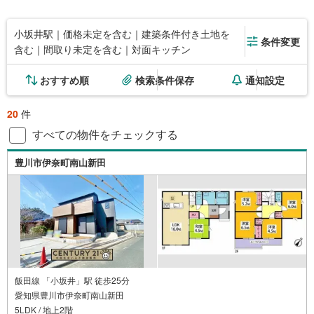
小坂井駅｜価格未定を含む｜建築条件付き土地を
条件変更
含む｜間取り未定を含む｜対面キッチン
おすすめ順
検索条件保存
通知設定
20
件
すべての物件をチェックする
豊川市伊奈町南山新田
飯田線 「小坂井」駅 徒歩25分
愛知県豊川市伊奈町南山新田
5LDK / 地上2階