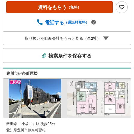
営業中！三河エリア・遠州エリアの物件ならおまかせくだ
資料をもらう
（無料）
さい。新築戸建、中古戸建、中古マンション、土地をお客
様のご希望に合わせてご提案いたします！・中古物件のリ
電話する
（通話料無料）
フォーム実績多数！中古物件をご購入の際、約70％という
多くの方々がリフォームを行っています。新築購入より低
コストで、新築同様の快適なお住まいを実現できます。・
取り扱い不動産会社をもっと見る（
全
2
社
）
キッズスペース用意しております。ぜひご家族そろってご
来場ください。・営業時間 午前9時00分～午後6時30分
こ
（定休日:水曜日）この時間帯はお電話でのお問い合わせが
検索条件を保存する
の
スムーズにご案内できます。右下の電話ボタンをタッチ！
検
もしくはお気軽にお電話ください。
索
豊川市伊奈町原松
条
件
で
通
知
を
受
け
飯田線 「小坂井」駅 徒歩25分
愛知県豊川市伊奈町原松
取