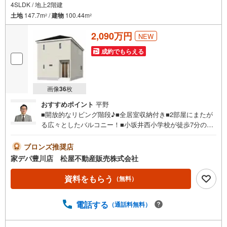
4SLDK / 地上2階建
土地
147.7m
/
建物
100.44m
2
2
2,090万円
NEW
成約でもらえる
画像
36
枚
おすすめポイント
平野
■開放的なリビング階段♪■全居室収納付き■2部屋にまたが
る広々としたバルコニー！■小坂井西小学校が徒歩7分の安
全立地！■公園が近くにある閑静な住宅地♪■耐震 ＋ 制震の
家、QUIE（クワイエ）■おすすめポイント ・テレワーク
ブロンズ推奨店
ルームとしても活用可能な2帖の納戸完備●家デパ 松屋不
家デパ豊川店 松屋不動産販売株式会社
動産販売 のつよみ●・豊橋市・豊川市・知立市・浜松市の4
店舗営業中！三河エリア・遠州エリアの物件ならおまかせ
資料をもらう
（無料）
ください。新築戸建、中古戸建、中古マンション、土地を
お客様のご希望に合わせてご提案いたします！・中古物件
電話する
（通話料無料）
のリフォーム実績多数！中古物件をご購入の際、約70％と
いう多くの方々がリフォームを行っています。新築購入よ
り低コストで、新築同様の快適なお住まいを実現できま