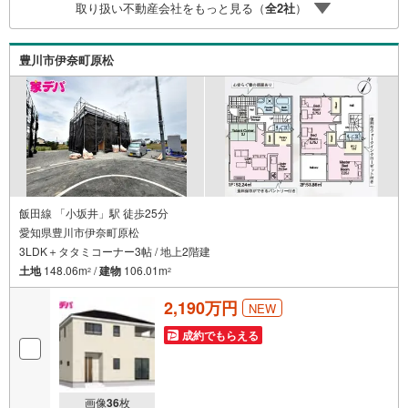
取り扱い不動産会社をもっと見る（
全
2
社
）
す。・キッズスペース用意しております。ぜひご家族そろ
ってご来場ください。・営業時間 午前9時00分～午後6時30
分 （定休日:水曜日）この時間帯はお電話でのお問い合わせ
豊川市伊奈町原松
がスムーズにご案内できます。右下の電話ボタンをタッ
チ！もしくはお気軽にお電話ください。
飯田線 「小坂井」駅 徒歩25分
愛知県豊川市伊奈町原松
3LDK＋タタミコーナー3帖 / 地上2階建
土地
148.06m
/
建物
106.01m
2
2
2,190万円
NEW
成約でもらえる
画像
36
枚