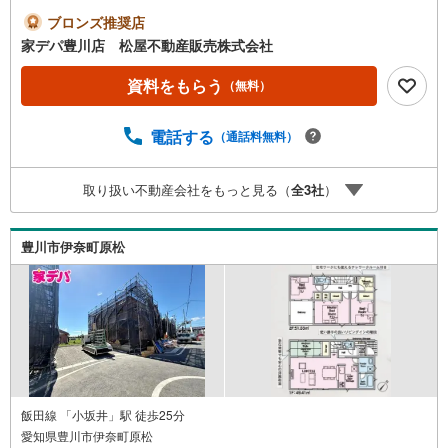
役立ちのリビング収納完備 ・カウンター付キッチンで、
ブロンズ推奨店
配膳、片付けもスムーズに●家デパ 松屋不動産販売 のつ
家デパ豊川店 松屋不動産販売株式会社
よみ●・豊橋市・豊川市・知立市・浜松市の4店舗営業中！
三河エリア・遠州エリアの物件ならおまかせください。新
資料をもらう
（無料）
築戸建、中古戸建、中古マンション、土地をお客様のご希
望に合わせてご提案いたします！・中古物件のリフォーム
電話する
（通話料無料）
実績多数！中古物件をご購入の際、約70％という多くの
方々がリフォームを行っています。新築購入より低コスト
で、新築同様の快適なお住まいを実現できます。・キッズ
取り扱い不動産会社をもっと見る（
全
3
社
）
スペース用意しております。ぜひご家族そろってご来場く
ださい。・営業時間 午前9時00分～午後6時30分 （定休日:
水曜日）この時間帯はお電話でのお問い合わせがスムーズ
豊川市伊奈町原松
にご案内できます。右下の電話ボタンをタッチ！もしくは
お気軽にお電話ください。
飯田線 「小坂井」駅 徒歩25分
愛知県豊川市伊奈町原松