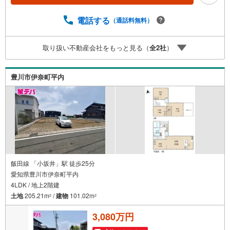
い。新築戸建、中古戸建、中古マンション、土地をお客様
のご希望に合わせてご提案いたします！・中古物件のリフ
電話する
（通話料無料）
ォーム実績多数！中古物件をご購入の際、約70％という多
くの方々がリフォームを行っています。新築購入より低コ
ストで、新築同様の快適なお住まいを実現できます。・キ
取り扱い不動産会社をもっと見る（
全
2
社
）
ッズスペース用意しております。ぜひご家族そろってご来
場ください。・営業時間 午前9時00分～午後6時30分 （定
休日:水曜日）この時間帯はお電話でのお問い合わせがスム
豊川市伊奈町平内
ーズにご案内できます。右下の電話ボタンをタッチ！もし
くはお気軽にお電話ください。
飯田線 「小坂井」駅 徒歩25分
愛知県豊川市伊奈町平内
4LDK / 地上2階建
土地
205.21m
/
建物
101.02m
2
2
3,080万円