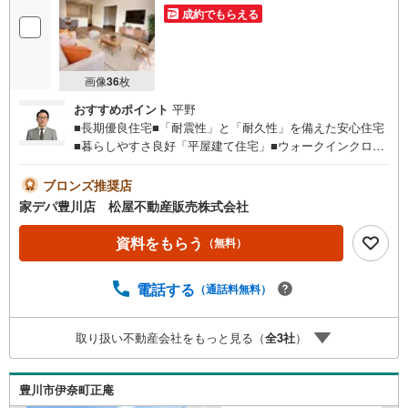
成約でもらえる
画像
36
枚
おすすめポイント
平野
■長期優良住宅■「耐震性」と「耐久性」を備えた安心住宅
■暮らしやすさ良好「平屋建て住宅」■ウォークインクロー
ゼット完備■小坂井西小学校まで徒歩圏内！■おすすめポイ
ント ・リビング隣接洋室の間仕切り開放で広々空間
ブロンズ推奨店
に ・食料品や日用品もきれいに保存ができるパントリー●
家デパ豊川店 松屋不動産販売株式会社
家デパ 松屋不動産販売 のつよみ●・豊橋市・豊川市・知
立市・浜松市の4店舗営業中！三河エリア・遠州エリアの物
資料をもらう
（無料）
件ならおまかせください。新築戸建、中古戸建、中古マン
ション、土地をお客様のご希望に合わせてご提案いたしま
電話する
（通話料無料）
す！・中古物件のリフォーム実績多数！中古物件をご購入
の際、約70％という多くの方々がリフォームを行っていま
す。新築購入より低コストで、新築同様の快適なお住まい
取り扱い不動産会社をもっと見る（
全
3
社
）
を実現できます。・キッズスペース用意しております。ぜ
ひご家族そろってご来場ください。・営業時間 午前9時00
分～午後6時30分 （定休日:水曜日）この時間帯はお電話で
豊川市伊奈町正庵
のお問い合わせがスムーズにご案内できます。右下の電話