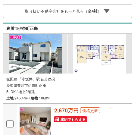
気軽にご連絡下さい♪当店は広いキッズスペースもありご
家族皆様でお越しいただける大型店舗です（大型駐車場完
取り扱い不動産会社をもっと見る（
全
4
社
）
備）。【現地ご案内 随時受け付けています！】お電話受
付 9:00～20:00（年中無休）年中無休につき土日はもちろ
ん平日夜やお仕事終わりのご内覧、女性営業スタッフによ
豊川市伊奈町正庵
るご案内も可能です！
飯田線 「小坂井」駅 徒歩25分
愛知県豊川市伊奈町正庵
5LDK / 地上2階建
土地
246.4m
/
建物
106m
2
2
2,670万円
価格更新
成約でもらえる