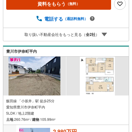
松市の4店舗営業中！三河エリア・遠州エリアの物件ならお
資料をもらう
（無料）
まかせください。新築戸建、中古戸建、中古マンション、
土地をお客様のご希望に合わせてご提案いたします！・中
電話する
（通話料無料）
古物件のリフォーム実績多数！中古物件をご購入の際、約7
0％という多くの方々がリフォームを行っています。新築購
入より低コストで、新築同様の快適なお住まいを実現でき
取り扱い不動産会社をもっと見る（
全
2
社
）
ます。・キッズスペース用意しております。ぜひご家族そ
ろってご来場ください。・営業時間 午前9時00分～午後6時
30分 （定休日:水曜日）この時間帯はお電話でのお問い合
豊川市伊奈町平内
わせがスムーズにご案内できます。右下の電話ボタンをタ
ッチ！もしくはお気軽にお電話ください。
飯田線 「小坂井」駅 徒歩25分
愛知県豊川市伊奈町平内
5LDK / 地上2階建
土地
260.76m
/
建物
105.99m
2
2
2,980万円