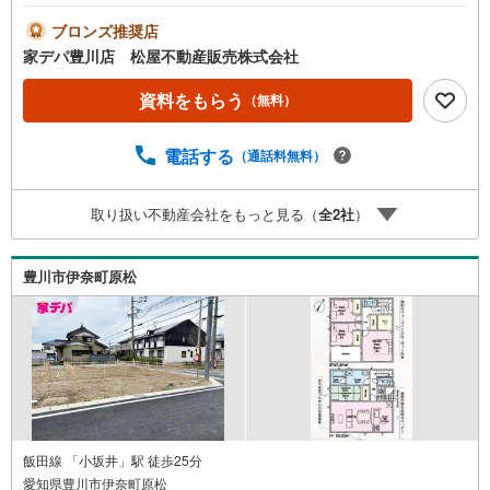
E（クワイエ）■おすすめポイント ・キッチンや浴室など
がまとまった家事動線の良い間取り ・主寝室にファミリ
ブロンズ推奨店
ークロークとしても活用可能な納戸付●家デパ 松屋不動産
家デパ豊川店 松屋不動産販売株式会社
販売 のつよみ●・豊橋市・豊川市・知立市・浜松市の4店舗
営業中！三河エリア・遠州エリアの物件ならおまかせくだ
資料をもらう
（無料）
さい。新築戸建、中古戸建、中古マンション、土地をお客
様のご希望に合わせてご提案いたします！・中古物件のリ
電話する
（通話料無料）
フォーム実績多数！中古物件をご購入の際、約70％という
多くの方々がリフォームを行っています。新築購入より低
コストで、新築同様の快適なお住まいを実現できます。・
取り扱い不動産会社をもっと見る（
全
2
社
）
キッズスペース用意しております。ぜひご家族そろってご
来場ください。・営業時間 午前9時00分～午後6時30分
（定休日:水曜日）この時間帯はお電話でのお問い合わせが
豊川市伊奈町原松
スムーズにご案内できます。右下の電話ボタンをタッチ！
もしくはお気軽にお電話ください。
飯田線 「小坂井」駅 徒歩25分
愛知県豊川市伊奈町原松