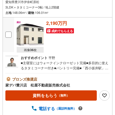
愛知県豊川市伊奈町原松
3LDK＋タタミコーナー3帖 / 地上2階建
土地
148.06m
/
建物
106.01m
2
2
2,190万円
成約でもらえる
画像
36
枚
おすすめポイント
平野
■主寝室にはウォークインクローゼット完備■多目的に使え
るタタミコーナー付き■パントリー完備■「西小坂井駅」ま
で徒歩圏内！■耐震 ＋ 制震の家、QUIE（クワイエ）■おす
すめポイント■ ・2部屋から出入り可能なバルコニーでお
ブロンズ推奨店
洗濯物も楽ちん●家デパ 松屋不動産販売 のつよみ●・豊橋
家デパ豊川店 松屋不動産販売株式会社
市・豊川市・知立市・浜松市の4店舗営業中！三河エリア・
遠州エリアの物件ならおまかせください。新築戸建、中古
資料をもらう
（無料）
戸建、中古マンション、土地をお客様のご希望に合わせて
ご提案いたします！・中古物件のリフォーム実績多数！中
電話する
（通話料無料）
古物件をご購入の際、約70％という多くの方々がリフォー
ムを行っています。新築購入より低コストで、新築同様の