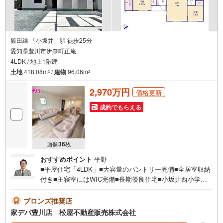
飯田線 「小坂井」駅 徒歩25分
愛知県豊川市伊奈町正庵
4LDK / 地上1階建
土地
418.08m
/
建物
96.06m
2
2
2,970万円
価格更新
成約でもらえる
画像
36
枚
おすすめポイント
平野
■平屋住宅「4LDK」■大容量のパントリー完備■全居室収納
付き■主寝室にはWIC完備■長期優良住宅■小坂井西小学校
まで徒歩9分！■おすすめポイント ・浴室暖房乾燥機付浴
室でヒートショックの心配も軽減 ・キッチンや浴室など
ブロンズ推奨店
がまとまった家事動線の良い間取り●家デパ 松屋不動産販
家デパ豊川店 松屋不動産販売株式会社
売 のつよみ●・豊橋市・豊川市・知立市・浜松市の4店舗営