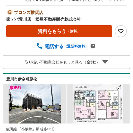
ローゼット完備■おすすめポイント ・リビング学習にもお
役立ちのリビング収納完備 ・カウンター付キッチンで、
ブロンズ推奨店
配膳、片付けもスムーズに●家デパ 松屋不動産販売 のつ
家デパ豊川店 松屋不動産販売株式会社
よみ●・豊橋市・豊川市・知立市・浜松市の4店舗営業中！
三河エリア・遠州エリアの物件ならおまかせください。新
資料をもらう
（無料）
築戸建、中古戸建、中古マンション、土地をお客様のご希
望に合わせてご提案いたします！・中古物件のリフォーム
電話する
（通話料無料）
実績多数！中古物件をご購入の際、約70％という多くの
方々がリフォームを行っています。新築購入より低コスト
で、新築同様の快適なお住まいを実現できます。・キッズ
取り扱い不動産会社をもっと見る（
全
3
社
）
スペース用意しております。ぜひご家族そろってご来場く
ださい。・営業時間 午前9時00分～午後6時30分 （定休日:
水曜日）この時間帯はお電話でのお問い合わせがスムーズ
豊川市伊奈町原松
にご案内できます。右下の電話ボタンをタッチ！もしくは
お気軽にお電話ください。
飯田線 「小坂井」駅 徒歩25分