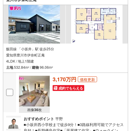
のお問い合わせがスムーズにご案内できます。右下の電話
ボタンをタッチ！もしくはお気軽にお電話ください。
飯田線 「小坂井」駅 徒歩25分
愛知県豊川市伊奈町正庵
4LDK / 地上1階建
土地
532.84m
/
建物
96.06m
2
2
3,170万円
価格更新
成約でもらえる
画像
36
枚
おすすめポイント
平野
■小坂井西小学校まで徒歩9分！■3路線利用可能でアクセス
良好！■長期優良住宅■「平屋建て住宅」■ウォークインク