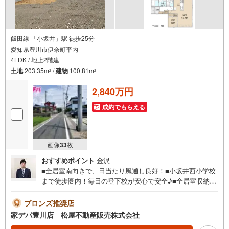
飯田線 「小坂井」駅 徒歩25分
愛知県豊川市伊奈町平内
4LDK / 地上2階建
土地
203.35m
/
建物
100.81m
2
2
2,840万円
成約でもらえる
画像
33
枚
おすすめポイント
金沢
■全居室南向きで、日当たり風通し良好！■小坂井西小学校
まで徒歩圏内！毎日の登下校が安心で安全♪■全居室収納付
き■主寝室にはWIC完備■【長期優良住宅】■「耐震性」と
「耐久性」を備えた安心住宅■おすすめポイント ・壁面が
ブロンズ推奨店
広く家具の配置がしやすいリビングは広さ17.7帖●家デパ
家デパ豊川店 松屋不動産販売株式会社
松屋不動産販売 のつよみ●・豊橋市・豊川市・知立市・浜