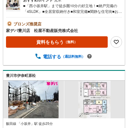
■「西小坂井駅」まで徒歩圏10分の好立地！■納戸完備の
「4SLDK」■全居室収納付き■和室完備■閑静な住宅街■おす
すめポイント ・キッチンや浴室などがまとまった家事動
線の良い間取り ・カウンター付キッチンで、配膳、片付
ブロンズ推奨店
けもスムーズに●家デパ 松屋不動産販売 のつよみ●・豊橋
家デパ豊川店 松屋不動産販売株式会社
市・豊川市・知立市・浜松市の4店舗営業中！三河エリア・
遠州エリアの物件ならおまかせください。新築戸建、中古
資料をもらう
（無料）
戸建、中古マンション、土地をお客様のご希望に合わせて
ご提案いたします！・中古物件のリフォーム実績多数！中
電話する
（通話料無料）
古物件をご購入の際、約70％という多くの方々がリフォー
ムを行っています。新築購入より低コストで、新築同様の
快適なお住まいを実現できます。・キッズスペース用意し
ております。ぜひご家族そろってご来場ください。・営業
豊川市伊奈町原松
時間 午前9時00分～午後6時30分 （定休日:水曜日）この時
間帯はお電話でのお問い合わせがスムーズにご案内できま
す。右下の電話ボタンをタッチ！もしくはお気軽にお電話
ください。
飯田線 「小坂井」駅 徒歩25分