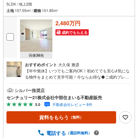
5LDK / 地上2階
土地
157.55m
/
建物
101.85m
2
2
2,480万円
成約でもらえる
画像
36
枚
おすすめポイント
大久保 雅彦
【年中無休】いつでもご案内OK！初めてでも安心♪気にな
る物件をまとめて見学可能！今ならお得な◆ご成約プレゼ
ント◆実施中！（2026年9月末までご契約の方）■中部住ま
いる不動産販売の強み西三河エリア・知多エリアを中心に
シルバー推奨店
営業しています！地域密着で多数の物件を取り扱っており
センチュリー21株式会社中部住まいる不動産販売
ますので条件に合う物件をまとめてご案内できます。セン
5.0
不動産会社レビュー 8件
チュリー21加盟店独自のネットワークにより、当社のみで
の取扱物件もございます。また、当社ではお家の売却やリ
資料をもらう
（無料）
フォームなどもご相談可能です！「今の家はいくらで売れ
るんだろう？」「リモートワーク用にこんな設備が欲し
い」など、物件のご紹介以外でも気になることがあればお
電話する
（通話料無料）