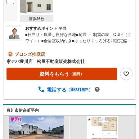
マ
イ
ペ
画像
36
枚
ー
おすすめポイント
平野
ジ
■日当り・風通し良好な角地■耐震 ＋ 制震の家、QUIE（ク
に
ワイエ）■全居室収納付き■ゆったりくつろげる和室完備■
保
小坂井西小学校が徒歩7分！■おすすめポイント ・大きな
存
窓から日差しが差し込むリビングは広さ16.5帖 ・テレワ
ブロンズ推奨店
す
ークルームとしても活用可能な2帖の納戸完備●家デパ 松
家デパ豊川店 松屋不動産販売株式会社
る
屋不動産販売 のつよみ●・豊橋市・豊川市・知立市・浜松
市の4店舗営業中！三河エリア・遠州エリアの物件ならおま
資料をもらう
（無料）
かせください。新築戸建、中古戸建、中古マンション、土
地をお客様のご希望に合わせてご提案いたします！・中古
電話する
（通話料無料）
物件のリフォーム実績多数！中古物件をご購入の際、約7
0％という多くの方々がリフォームを行っています。新築購
入より低コストで、新築同様の快適なお住まいを実現でき
ます。・キッズスペース用意しております。ぜひご家族そ
豊川市伊奈町平内
ろってご来場ください。・営業時間 午前9時00分～午後6時
30分 （定休日:水曜日）この時間帯はお電話でのお問い合
わせがスムーズにご案内できます。右下の電話ボタンをタ
ッチ！もしくはお気軽にお電話ください。