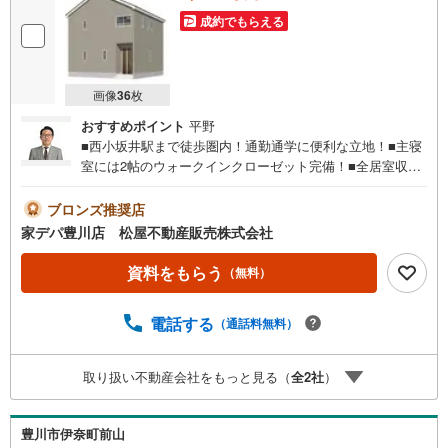
成約でもらえる
画像
36
枚
おすすめポイント
平野
■西小坂井駅まで徒歩圏内！通勤通学に便利な立地！■主寝
室には2帖のウォークインクローゼット完備！■全居室収納
付き！■小坂井西小学校まで徒歩7分！■閑静な住宅地♪■耐
震 ＋ 制震の家、QUIE（クワイエ）■おすすめポイン
ブロンズ推奨店
ト ・リビング学習にもお役立ちのリビング収納完備●家デ
家デパ豊川店 松屋不動産販売株式会社
パ 松屋不動産販売 のつよみ●・豊橋市・豊川市・知立
市・浜松市の4店舗営業中！三河エリア・遠州エリアの物件
資料をもらう
（無料）
ならおまかせください。新築戸建、中古戸建、中古マンシ
ョン、土地をお客様のご希望に合わせてご提案いたしま
電話する
（通話料無料）
す！・中古物件のリフォーム実績多数！中古物件をご購入
の際、約70％という多くの方々がリフォームを行っていま
す。新築購入より低コストで、新築同様の快適なお住まい
取り扱い不動産会社をもっと見る（
全
2
社
）
を実現できます。・キッズスペース用意しております。ぜ
ひご家族そろってご来場ください。・営業時間 午前9時00
分～午後6時30分 （定休日:水曜日）この時間帯はお電話で
豊川市伊奈町前山
のお問い合わせがスムーズにご案内できます。右下の電話