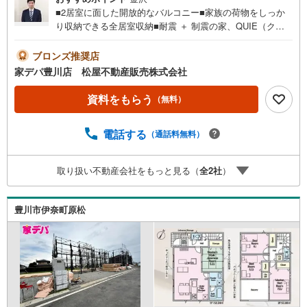
■2居室に面した開放的なバルコニー■家族の荷物をしっか
り収納できる全居室収納■耐震 ＋ 制震の家、QUIE（クワ
イエ）■おすすめポイント ・急な来客でも安心の4.5帖の
洋風和室はリビングの隣 ・テレワークルームとしても活
ブロンズ推奨店
用可能な3帖の納戸完備●家デパ 松屋不動産販売 のつよみ
家デパ豊川店 松屋不動産販売株式会社
●・豊橋市・豊川市・知立市・浜松市の4店舗営業中！三河
エリア・遠州エリアの物件ならおまかせください。新築戸
資料をもらう
（無料）
建、中古戸建、中古マンション、土地をお客様のご希望に
合わせてご提案いたします！・中古物件のリフォーム実績
電話する
（通話料無料）
多数！中古物件をご購入の際、約70％という多くの方々が
リフォームを行っています。新築購入より低コストで、新
築同様の快適なお住まいを実現できます。・キッズスペー
取り扱い不動産会社をもっと見る（
全
2
社
）
ス用意しております。ぜひご家族そろってご来場くださ
い。・営業時間 午前9時00分～午後6時30分 （定休日:水曜
日）この時間帯はお電話でのお問い合わせがスムーズにご
豊川市伊奈町原松
案内できます。右下の電話ボタンをタッチ！もしくはお気
軽にお電話ください。