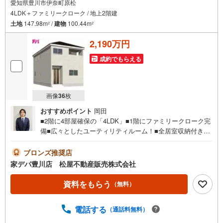
愛知県豊川市伊奈町原松
4LDK＋ファミリークローク / 地上2階建
土地
147.98m
/
建物
100.44m
2
2
2,190万円
成約でもらえる
画像
36
枚
おすすめポイント
岡田
■2階に4部屋確保の「4LDK」■1階にファミリークローク完
備■広々としたユーティリティルーム！■全居室収納付き■
小坂井西小学校が徒歩7分！■「西小坂井」駅まで徒歩圏
内！■おすすめポイント ・壁面が広く家具の配置がしやす
ブロンズ推奨店
いリビングは広さ17帖●家デパ 松屋不動産販売 のつよみ
家デパ豊川店 松屋不動産販売株式会社
●・豊橋市・豊川市・知立市・浜松市の4店舗営業中！三河
エリア・遠州エリアの物件ならおまかせください。新築戸
資料をもらう
（無料）
建、中古戸建、中古マンション、土地をお客様のご希望に
合わせてご提案いたします！・中古物件のリフォーム実績
電話する
（通話料無料）
多数！中古物件をご購入の際、約70％という多くの方々が
リフォームを行っています。新築購入より低コストで、新