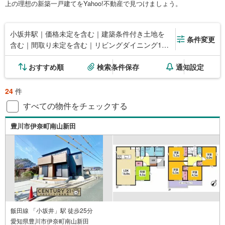
上の理想の新築一戸建てをYahoo!不動産で見つけましょう。
小坂井駅｜価格未定を含む｜建築条件付き土地を
条件変更
含む｜間取り未定を含む｜リビングダイニング15
畳以上
おすすめ順
検索条件保存
通知設定
24
件
すべての物件をチェックする
豊川市伊奈町南山新田
飯田線 「小坂井」駅 徒歩25分
愛知県豊川市伊奈町南山新田