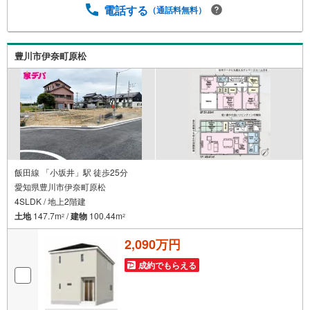
電話する
（通話料無料）
いう多くの方々がリフォームを行っています。新築購入よ
り低コストで、新築同様の快適なお住まいを実現できま
す。・キッズスペース用意しております。ぜひご家族そろ
ってご来場ください。・営業時間 午前9時00分～午後6時30
豊川市伊奈町原松
分 （定休日:水曜日）この時間帯はお電話でのお問い合わせ
がスムーズにご案内できます。右下の電話ボタンをタッ
チ！もしくはお気軽にお電話ください。
飯田線 「小坂井」駅 徒歩25分
愛知県豊川市伊奈町原松
4SLDK / 地上2階建
土地
147.7m
/
建物
100.44m
2
2
2,090万円
成約でもらえる