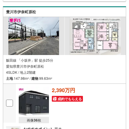
快適なお住まいを実現できます。・キッズスペース用意し
ております。ぜひご家族そろってご来場ください。・営業
豊川市伊奈町原松
時間 午前9時00分～午後6時30分 （定休日:水曜日）この時
間帯はお電話でのお問い合わせがスムーズにご案内できま
す。右下の電話ボタンをタッチ！もしくはお気軽にお電話
ください。
飯田線 「小坂井」駅 徒歩25分
愛知県豊川市伊奈町原松
4SLDK / 地上2階建
土地
147.98m
/
建物
99.63m
2
2
2,390万円
成約でもらえる
画像
36
枚
おすすめポイント
荒木