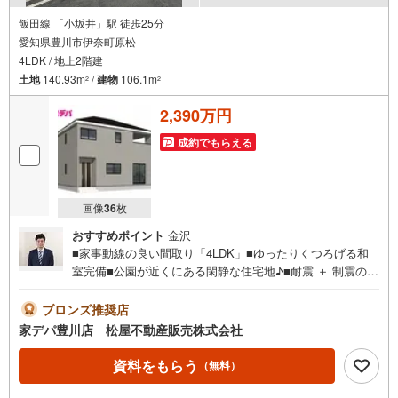
飯田線 「小坂井」駅 徒歩25分
愛知県豊川市伊奈町原松
4LDK / 地上2階建
土地
140.93m
/
建物
106.1m
2
2
2,390万円
成約でもらえる
画像
36
枚
おすすめポイント
金沢
■家事動線の良い間取り「4LDK」■ゆったりくつろげる和
室完備■公園が近くにある閑静な住宅地♪■耐震 ＋ 制震の
家、QUIE（クワイエ）■おすすめポイント ・子どもの遊
び場やお昼寝スペースになるLDK隣接和室●家デパ 松屋不
ブロンズ推奨店
動産販売 のつよみ●・豊橋市・豊川市・知立市・浜松市の4
家デパ豊川店 松屋不動産販売株式会社
店舗営業中！三河エリア・遠州エリアの物件ならおまかせ
ください。新築戸建、中古戸建、中古マンション、土地を
資料をもらう
（無料）
お客様のご希望に合わせてご提案いたします！・中古物件
のリフォーム実績多数！中古物件をご購入の際、約70％と