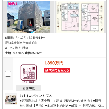
ボタンをタッチ！もしくはお気軽にお電話ください。
飯田線 「小坂井」駅 徒歩18分
愛知県豊川市伊奈町前山
3LDK / 地上2階建
土地
89.17m
/
建物
85.86m
2
2
1,890万円
成約でもらえる
画像
36
枚
おすすめポイント
荒木
■東海道本線「西小坂井」駅まで徒歩2分の好立地！■日当
たり良好【角地】■全居室収納付き■耐震 ＋ 制震の家、QUI