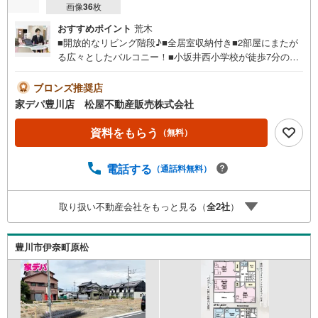
画像
36
枚
おすすめポイント
荒木
■開放的なリビング階段♪■全居室収納付き■2部屋にまたが
る広々としたバルコニー！■小坂井西小学校が徒歩7分の安
全立地！■公園が近くにある閑静な住宅地♪■耐震 ＋ 制震の
家、QUIE（クワイエ）■おすすめポイント ・テレワーク
ブロンズ推奨店
ルームとしても活用可能な2帖の納戸完備●家デパ 松屋不
家デパ豊川店 松屋不動産販売株式会社
動産販売 のつよみ●・豊橋市・豊川市・知立市・浜松市の4
店舗営業中！三河エリア・遠州エリアの物件ならおまかせ
資料をもらう
（無料）
ください。新築戸建、中古戸建、中古マンション、土地を
お客様のご希望に合わせてご提案いたします！・中古物件
電話する
（通話料無料）
のリフォーム実績多数！中古物件をご購入の際、約70％と
いう多くの方々がリフォームを行っています。新築購入よ
り低コストで、新築同様の快適なお住まいを実現できま
取り扱い不動産会社をもっと見る（
全
2
社
）
す。・キッズスペース用意しております。ぜひご家族そろ
ってご来場ください。・営業時間 午前9時00分～午後6時30
分 （定休日:水曜日）この時間帯はお電話でのお問い合わせ
豊川市伊奈町原松
がスムーズにご案内できます。右下の電話ボタンをタッ
チ！もしくはお気軽にお電話ください。