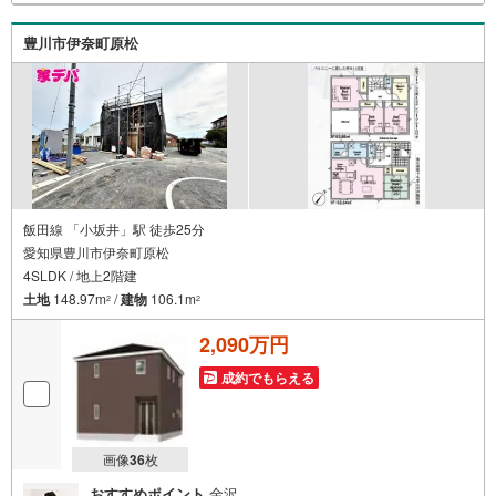
築同様の快適なお住まいを実現できます。・キッズスペー
ス用意しております。ぜひご家族そろってご来場くださ
豊川市伊奈町原松
い。・営業時間 午前9時00分～午後6時30分 （定休日:水曜
日）この時間帯はお電話でのお問い合わせがスムーズにご
案内できます。右下の電話ボタンをタッチ！もしくはお気
軽にお電話ください。
飯田線 「小坂井」駅 徒歩25分
愛知県豊川市伊奈町原松
4SLDK / 地上2階建
土地
148.97m
/
建物
106.1m
2
2
2,090万円
成約でもらえる
画像
36
枚
おすすめポイント
金沢