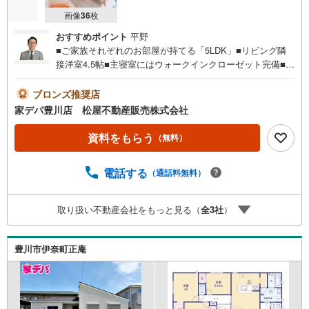
画像
36
枚
おすすめポイント
平野
■ご家族それぞれのお部屋が持てる「5LDK」■リビング隣
接洋室4.5帖■主寝室にはウォークインクローゼット完備■買
い物施設が徒歩圏内■おすすめポイント ・大きな窓から日
差しが差し込むリビングは広さ15.75帖 ・リビング全体を
ブロンズ推奨店
見渡せ、お子様も安心の対面キッチン●家デパ 松屋不動産
家デパ豊川店 松屋不動産販売株式会社
販売 のつよみ●・豊橋市・豊川市・知立市・浜松市の4店舗
営業中！三河エリア・遠州エリアの物件ならおまかせくだ
資料をもらう
（無料）
さい。新築戸建、中古戸建、中古マンション、土地をお客
様のご希望に合わせてご提案いたします！・中古物件のリ
電話する
（通話料無料）
フォーム実績多数！中古物件をご購入の際、約70％という
多くの方々がリフォームを行っています。新築購入より低
コストで、新築同様の快適なお住まいを実現できます。・
取り扱い不動産会社をもっと見る（
全
3
社
）
キッズスペース用意しております。ぜひご家族そろってご
来場ください。・営業時間 午前9時00分～午後6時30分
（定休日:水曜日）この時間帯はお電話でのお問い合わせが
豊川市伊奈町正庵
スムーズにご案内できます。右下の電話ボタンをタッチ！
もしくはお気軽にお電話ください。