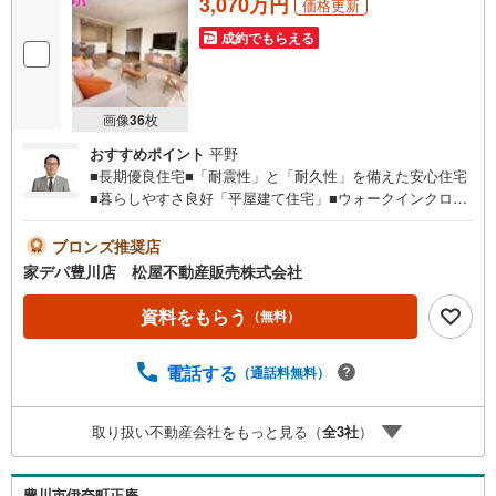
3,070万円
価格更新
成約でもらえる
画像
36
枚
おすすめポイント
平野
■長期優良住宅■「耐震性」と「耐久性」を備えた安心住宅
■暮らしやすさ良好「平屋建て住宅」■ウォークインクロー
ゼット完備■小坂井西小学校まで徒歩圏内！■おすすめポイ
ント ・リビング隣接洋室の間仕切り開放で広々空間
ブロンズ推奨店
に ・食料品や日用品もきれいに保存ができるパントリー●
家デパ豊川店 松屋不動産販売株式会社
家デパ 松屋不動産販売 のつよみ●・豊橋市・豊川市・知
立市・浜松市の4店舗営業中！三河エリア・遠州エリアの物
資料をもらう
（無料）
件ならおまかせください。新築戸建、中古戸建、中古マン
ション、土地をお客様のご希望に合わせてご提案いたしま
電話する
（通話料無料）
す！・中古物件のリフォーム実績多数！中古物件をご購入
の際、約70％という多くの方々がリフォームを行っていま
す。新築購入より低コストで、新築同様の快適なお住まい
取り扱い不動産会社をもっと見る（
全
3
社
）
を実現できます。・キッズスペース用意しております。ぜ
ひご家族そろってご来場ください。・営業時間 午前9時00
分～午後6時30分 （定休日:水曜日）この時間帯はお電話で
豊川市伊奈町正庵