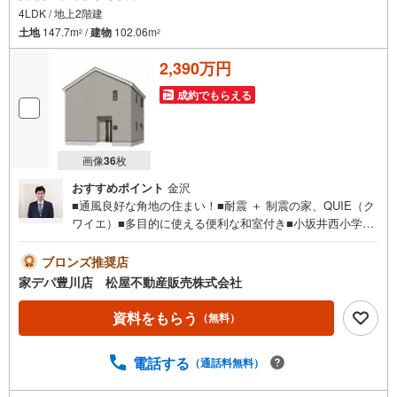
4LDK / 地上2階建
土地
147.7m
/
建物
102.06m
2
2
2,390万円
成約でもらえる
画像
36
枚
おすすめポイント
金沢
■通風良好な角地の住まい！■耐震 ＋ 制震の家、QUIE（ク
ワイエ）■多目的に使える便利な和室付き■小坂井西小学校
が徒歩7分！■「西小坂井」駅まで徒歩圏内！■駐車並列3台
可能！■閑静な住宅街■おすすめポイント ・壁面が広く家
ブロンズ推奨店
具の配置がしやすいリビングは広さ16帖●家デパ 松屋不
家デパ豊川店 松屋不動産販売株式会社
動産販売 のつよみ●・豊橋市・豊川市・知立市・浜松市の4
店舗営業中！三河エリア・遠州エリアの物件ならおまかせ
資料をもらう
（無料）
ください。新築戸建、中古戸建、中古マンション、土地を
お客様のご希望に合わせてご提案いたします！・中古物件
電話する
（通話料無料）
のリフォーム実績多数！中古物件をご購入の際、約70％と
いう多くの方々がリフォームを行っています。新築購入よ