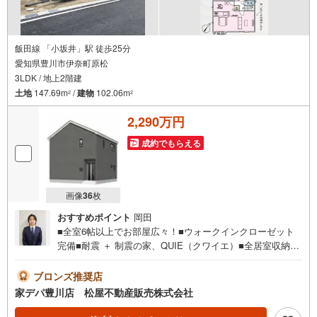
飯田線 「小坂井」駅 徒歩25分
愛知県豊川市伊奈町原松
3LDK / 地上2階建
土地
147.69m
/
建物
102.06m
2
2
2,290万円
成約でもらえる
画像
36
枚
おすすめポイント
岡田
■全室6帖以上でお部屋広々！■ウォークインクローゼット
完備■耐震 ＋ 制震の家、QUIE（クワイエ）■全居室収納付
き■小坂井西小学校が徒歩7分■2部屋からアクセスできるバ
ルコニー■駐車3台可能■おすすめポイント ・大きな窓か
ブロンズ推奨店
ら日差しが差し込むリビングは広さ20帖●家デパ 松屋不
家デパ豊川店 松屋不動産販売株式会社
動産販売 のつよみ●・豊橋市・豊川市・知立市・浜松市の4
店舗営業中！三河エリア・遠州エリアの物件ならおまかせ