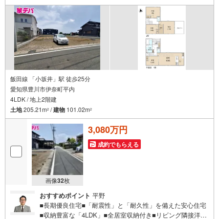
ーズにご案内できます。右下の電話ボタンをタッチ！もし
くはお気軽にお電話ください。
飯田線 「小坂井」駅 徒歩25分
愛知県豊川市伊奈町平内
4LDK / 地上2階建
土地
205.21m
/
建物
101.02m
2
2
3,080万円
成約でもらえる
画像
32
枚
おすすめポイント
平野
■長期優良住宅■「耐震性」と「耐久性」を備えた安心住宅
■収納豊富な「4LDK」■全居室収納付き■リビング隣接洋室