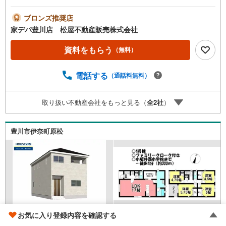
は5.4帖！■主寝室にはWIC完備！■小坂井西小学校まで徒歩
圏内！■おすすめポイント ・食料品や日用品もきれいに保
ブロンズ推奨店
存ができるパントリー●家デパ 松屋不動産販売 のつよみ
家デパ豊川店 松屋不動産販売株式会社
●・豊橋市・豊川市・知立市・浜松市の4店舗営業中！三河
エリア・遠州エリアの物件ならおまかせください。新築戸
資料をもらう
（無料）
建、中古戸建、中古マンション、土地をお客様のご希望に
合わせてご提案いたします！・中古物件のリフォーム実績
電話する
（通話料無料）
多数！中古物件をご購入の際、約70％という多くの方々が
リフォームを行っています。新築購入より低コストで、新
築同様の快適なお住まいを実現できます。・キッズスペー
取り扱い不動産会社をもっと見る（
全
2
社
）
ス用意しております。ぜひご家族そろってご来場くださ
い。・営業時間 午前9時00分～午後6時30分 （定休日:水曜
日）この時間帯はお電話でのお問い合わせがスムーズにご
豊川市伊奈町原松
案内できます。右下の電話ボタンをタッチ！もしくはお気
軽にお電話ください。
お気に入り登録内容を確認する
飯田線 「小坂井」駅 徒歩25分