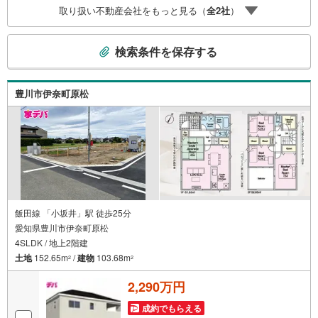
り低コストで、新築同様の快適なお住まいを実現できま
取り扱い不動産会社をもっと見る（
全
2
社
）
す。・キッズスペース用意しております。ぜひご家族そろ
ってご来場ください。・営業時間 午前9時00分～午後6時30
こ
分 （定休日:水曜日）この時間帯はお電話でのお問い合わせ
検索条件を保存する
の
がスムーズにご案内できます。右下の電話ボタンをタッ
検
チ！もしくはお気軽にお電話ください。
索
豊川市伊奈町原松
条
件
で
通
知
を
受
け
飯田線 「小坂井」駅 徒歩25分
愛知県豊川市伊奈町原松
取
4SLDK / 地上2階建
る
土地
152.65m
/
建物
103.68m
・
2
2
条
2,290万円
件
を
成約でもらえる