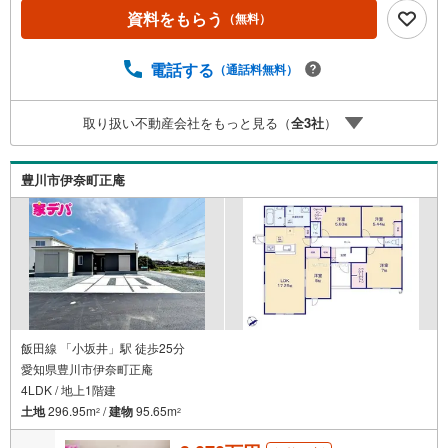
業中！三河エリア・遠州エリアの物件ならおまかせくださ
資料をもらう
（無料）
い。新築戸建、中古戸建、中古マンション、土地をお客様
のご希望に合わせてご提案いたします！・中古物件のリフ
電話する
（通話料無料）
ォーム実績多数！中古物件をご購入の際、約70％という多
くの方々がリフォームを行っています。新築購入より低コ
ストで、新築同様の快適なお住まいを実現できます。・キ
取り扱い不動産会社をもっと見る（
全
3
社
）
ッズスペース用意しております。ぜひご家族そろってご来
場ください。・営業時間 午前9時00分～午後6時30分 （定
休日:水曜日）この時間帯はお電話でのお問い合わせがスム
豊川市伊奈町正庵
ーズにご案内できます。右下の電話ボタンをタッチ！もし
くはお気軽にお電話ください。
飯田線 「小坂井」駅 徒歩25分
愛知県豊川市伊奈町正庵
4LDK / 地上1階建
土地
296.95m
/
建物
95.65m
2
2