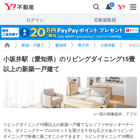
Yahoo!不動産
検索
通知
i
ログイン
ID新規取得
新築一戸建て
愛知県
豊川市
小坂井駅
リビン
小坂井駅（愛知県）のリビングダイニング15畳
以上の新築一戸建て
一部の画像提供：アフロ
リビングダイニング15畳以上の新築一戸建てならソファやセンターテー
ブル、ダイニングテーブルのセットを置ける十分な広さがありリビング
ダイニングで快適に過ごすことができます。リビングダイニング15畳以