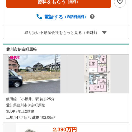
資料をもらう
（無料）
ください。新築戸建、中古戸建、中古マンション、土地を
お客様のご希望に合わせてご提案いたします！・中古物件
電話する
（通話料無料）
のリフォーム実績多数！中古物件をご購入の際、約70％と
いう多くの方々がリフォームを行っています。新築購入よ
り低コストで、新築同様の快適なお住まいを実現できま
取り扱い不動産会社をもっと見る（
全
2
社
）
す。・キッズスペース用意しております。ぜひご家族そろ
ってご来場ください。・営業時間 午前9時00分～午後6時30
分 （定休日:水曜日）この時間帯はお電話でのお問い合わせ
豊川市伊奈町原松
がスムーズにご案内できます。右下の電話ボタンをタッ
チ！もしくはお気軽にお電話ください。
飯田線 「小坂井」駅 徒歩25分
愛知県豊川市伊奈町原松
3LDK / 地上2階建
土地
147.71m
/
建物
102.06m
2
2
2,390万円