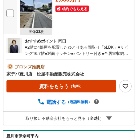
成約でもらえる
画像
33
枚
おすすめポイント
岡田
■2階に4部屋を配置したゆとりある間取り「5LDK」■リビ
ング16.7帖■対面キッチン■パントリー付き■全居室収納付
き■主寝室にはWIC完備！■小坂井西小学校まで徒歩圏内■
閑静な住宅街■おすすめポイント ・リビング隣接洋室（4.
ブロンズ推奨店
5帖）の間仕切り開放で広々空間●家デパ 松屋不動産販売
家デパ豊川店 松屋不動産販売株式会社
のつよみ●・豊橋市・豊川市・知立市・浜松市の4店舗営業
中！三河エリア・遠州エリアの物件ならおまかせくださ
資料をもらう
（無料）
い。新築戸建、中古戸建、中古マンション、土地をお客様
のご希望に合わせてご提案いたします！・中古物件のリフ
電話する
（通話料無料）
ォーム実績多数！中古物件をご購入の際、約70％という多
くの方々がリフォームを行っています。新築購入より低コ
ストで、新築同様の快適なお住まいを実現できます。・キ
取り扱い不動産会社をもっと見る（
全
2
社
）
ッズスペース用意しております。ぜひご家族そろってご来
場ください。・営業時間 午前9時00分～午後6時30分 （定
休日:水曜日）この時間帯はお電話でのお問い合わせがスム
豊川市伊奈町平内