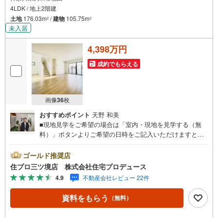
4LDK / 地上2階建
土地
176.03m
/
建物
105.75m
2
2
未入居
4,398万円
成約でもらえる
画像
36
枚
おすすめポイント
天野 和美
■現地見学をご希望の場合は「室内・現地を見学する（無
料）」ボタンよりご希望の日時をご記入いただけますとス
ムーズにご案内が可能です。■ 住プロは大和市・綾瀬市エ
リアに強い！ 住プロは大和市・綾瀬市エリアの不動産売買
ゴールド推奨店
専門会社です！最新物件情報や当社限定で販売する物件情
住プロ三ツ境店 株式会社住宅プロデュース
報も多数ございますので、お気軽にお問合せ下さい！ -------
4.9
不動産会社レビュー 22件
------- 弊社独自の住宅ローン提案システム 弊社ではファイ
ナンシャル専門スタッフによる【丁寧な資金アドバイス】
資料をもらう
（無料）
【ファイナンシャルプラン提案書の作成】を随時行ってお
ります。意外に知らないお客様が多い【定年時の住宅ロー