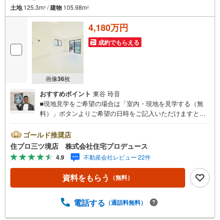
土地
125.3m
/
建物
105.98m
2
2
4,180万円
成約でもらえる
画像
36
枚
おすすめポイント
東谷 玲音
■現地見学をご希望の場合は「室内・現地を見学する（無
料）」ボタンよりご希望の日時をご記入いただけますとス
ムーズにご案内が可能です。■ 住プロは大和市・綾瀬市・
座間市エリアに強い！ 住プロは、大和市・綾瀬市・座間市
ゴールド推奨店
エリアの不動産売買専門会社です！最新物件情報や当社限
住プロ三ツ境店 株式会社住宅プロデュース
定で販売する物件情報も多数ございますので、お気軽にお
4.9
不動産会社レビュー 22件
問合せ下さい！ -------------- 弊社独自の住宅ローン提案シス
テム 弊社ではファイナンシャル専門スタッフによる【丁寧
資料をもらう
（無料）
な資金アドバイス】【ファイナンシャルプラン提案書の作
成】を随時行っております。意外に知らないお客様が多い
【定年時の住宅ローン残高】【住宅購入者だけが加入でき
電話する
（通話料無料）
る無料の生命保険】【13年間もらえる、国からの特別ボー