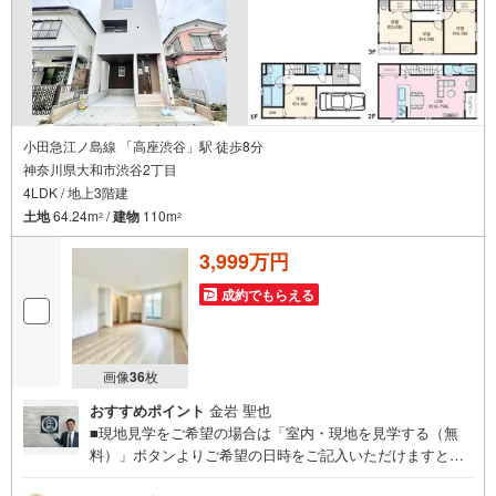
小田急江ノ島線 「高座渋谷」駅 徒歩8分
神奈川県大和市渋谷2丁目
4LDK / 地上3階建
土地
64.24m
/
建物
110m
2
2
3,999万円
成約でもらえる
画像
36
枚
おすすめポイント
金岩 聖也
■現地見学をご希望の場合は「室内・現地を見学する（無
料）」ボタンよりご希望の日時をご記入いただけますとス
ムーズにご案内が可能です。■ 住プロは大和市・綾瀬市・