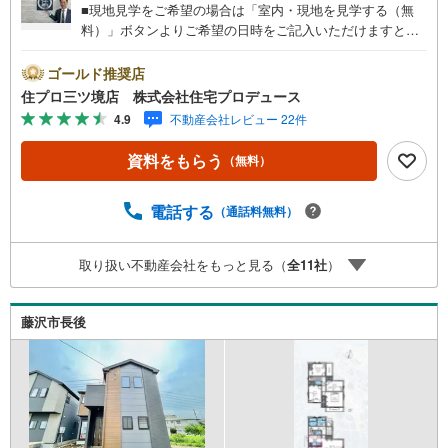
■現地見学をご希望の場合は「室内・現地を見学する（無
料）」ボタンよりご希望の日時をご記入いただけますとス
ムーズにご案内が可能です。■ 住プロは藤沢市・綾瀬市エ
リアに強い！ 住プロは、藤沢市・綾瀬市エリアの不動産売
ゴールド推奨店
買専門会社です！最新物件情報や当社限定で販売する物件
住プロ三ツ境店 株式会社住宅プロデュース
情報も多数ございますので、お気軽にお問合せ下さい！ ----
4.9
不動産会社レビュー 22件
---------- 弊社独自の住宅ローン提案システム 弊社ではファ
イナンシャル専門スタッフによる【丁寧な資金アドバイ
資料をもらう
（無料）
ス】【ファイナンシャルプラン提案書の作成】を随時行っ
ております。意外に知らないお客様が多い【定年時の住宅
ローン残高】【住宅購入者だけが加入できる無料の生命保
電話する
（通話料無料）
険】【13年間もらえる、国からの特別ボーナス】これから
多くなる【教育費】住宅を買った後から始まる【住宅ロー
取り扱い不動産会社をもっと見る（
全
11
社
）
ン返済】65歳以上から必要になる【老後の費用負担】住宅
探しの【このタイミング】で不安な部分を明確にしていき
ませんか？？ --------------
藤沢市長後