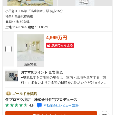
小田急江ノ島線 「高座渋谷」駅 徒歩15分
神奈川県藤沢市長後
4LDK / 地上2階建
土地
114.07m
/
建物
101.85m
2
2
4,999万円
成約でもらえる
画像
36
枚
おすすめポイント
金岩 聖也
■現地見学をご希望の場合は「室内・現地を見学する（無
料）」ボタンよりご希望の日時をご記入いただけますとス
ムーズにご案内が可能です。■ 住プロは藤沢市・綾瀬市エ
リアに強い！ 住プロは、藤沢市・綾瀬市エリアの不動産売
ゴールド推奨店
買専門会社です！最新物件情報や当社限定で販売する物件
住プロ三ツ境店 株式会社住宅プロデュース
情報も多数ございますので、お気軽にお問合せ下さい！ ----
4.9
不動産会社レビュー 22件
---------- 弊社独自の住宅ローン提案システム 弊社ではファ
イナンシャル専門スタッフによる【丁寧な資金アドバイ