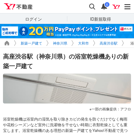
Yahoo!不動産
検索
通知
i
ログイン
ID新規取得
新築一戸建て
神奈川県
大和市
高座渋谷駅
浴
高座渋谷駅（神奈川県）の浴室乾燥機ありの新
築一戸建て
一部の画像提供：アフロ
浴室乾燥機は浴室内の湿気を取り除きカビの発生を防ぐだけでなく梅雨
や花粉シーズンなど室外に洗濯物を干せない時期に衣類乾燥としても重
宝します。浴室乾燥機のある理想の新築一戸建てをYahoo!不動産で見つ