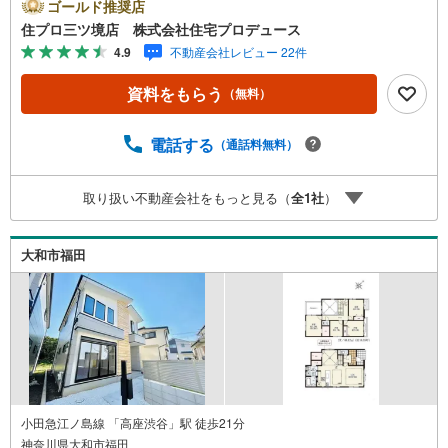
座間市エリアに強い！ 住プロは、大和市・綾瀬市・座間市
ゴールド推奨店
エリアの不動産売買専門会社です！最新物件情報や当社限
住プロ三ツ境店 株式会社住宅プロデュース
定で販売する物件情報も多数ございますので、お気軽にお
4.9
不動産会社レビュー 22件
問合せ下さい！ -------------- 弊社独自の住宅ローン提案シス
テム 弊社ではファイナンシャル専門スタッフによる【丁寧
資料をもらう
（無料）
な資金アドバイス】【ファイナンシャルプラン提案書の作
成】を随時行っております。意外に知らないお客様が多い
【定年時の住宅ローン残高】【住宅購入者だけが加入でき
電話する
（通話料無料）
る無料の生命保険】【13年間もらえる、国からの特別ボー
ナス】これから多くなる【教育費】住宅を買った後から始
取り扱い不動産会社をもっと見る（
全
1
社
）
まる【住宅ローン返済】65歳以上から必要になる【老後の
費用負担】住宅探しの【このタイミング】で不安な部分を
明確にしていきませんか？？ --------------
大和市福田
小田急江ノ島線 「高座渋谷」駅 徒歩21分
神奈川県大和市福田