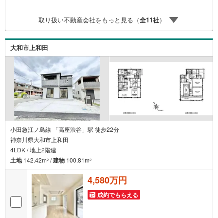
る無料の生命保険】【13年間もらえる、国からの特別ボー
ナス】これから多くなる【教育費】住宅を買った後から始
取り扱い不動産会社をもっと見る（
全
11
社
）
まる【住宅ローン返済】65歳以上から必要になる【老後の
費用負担】住宅探しの【このタイミング】で不安な部分を
明確にしていきませんか？？ --------------
大和市上和田
小田急江ノ島線 「高座渋谷」駅 徒歩22分
神奈川県大和市上和田
4LDK / 地上2階建
土地
142.42m
/
建物
100.81m
2
2
4,580万円
成約でもらえる