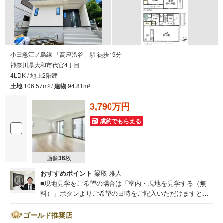
小田急江ノ島線 「高座渋谷」駅 徒歩19分
神奈川県大和市代官4丁目
4LDK / 地上2階建
土地
106.57m
/
建物
94.81m
2
2
3,790万円
成約でもらえる
画像
36
枚
おすすめポイント
梁取 雅人
■現地見学をご希望の場合は「室内・現地を見学する（無
料）」ボタンよりご希望の日時をご記入いただけますとス
ムーズにご案内が可能です。■ 住プロは大和市・綾瀬市・
座間市エリアに強い！ 住プロは、大和市・綾瀬市・座間市
ゴールド推奨店
エリアの不動産売買専門会社です！最新物件情報や当社限