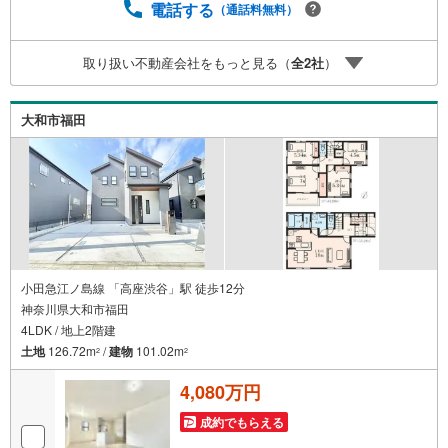
ン残高】【住宅購入者だけが加入できる無料の生命保険】
電話する
（通話料無料）
【13年間もらえる、国からの特別ボーナス】これから多く
なる【教育費】住宅を買った後から始まる【住宅ローン返
取り扱い不動産会社をもっと見る（
全
2
社
）
済】65歳以上から必要になる【老後の費用負担】住宅探し
の【このタイミング】で不安な部分を明確にしていきませ
んか？？ --------------
大和市福田
小田急江ノ島線 「高座渋谷」駅 徒歩12分
神奈川県大和市福田
4LDK / 地上2階建
土地
126.72m
/
建物
101.02m
2
2
4,080万円
成約でもらえる