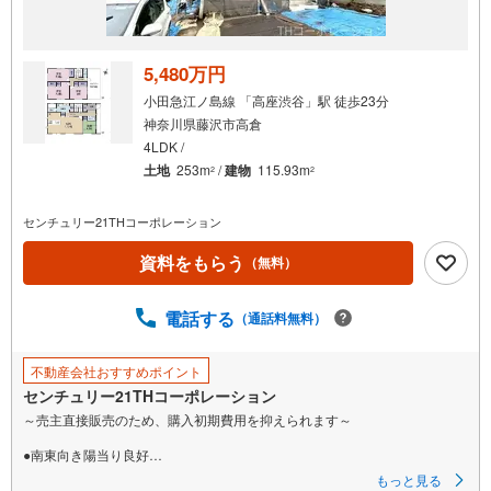
5,480万円
小田急江ノ島線 「高座渋谷」駅 徒歩23分
神奈川県藤沢市高倉
4LDK /
土地
253m
/
建物
115.93m
2
2
センチュリー21THコーポレーション
資料をもらう
（無料）
電話する
（通話料無料）
不動産会社おすすめポイント
センチュリー21THコーポレーション
～売主直接販売のため、購入初期費用を抑えられます～
●南東向き陽当り良好
●広々お庭スペースと車庫3台分も可能
もっと見る
●心落ち着く和室スペースあり