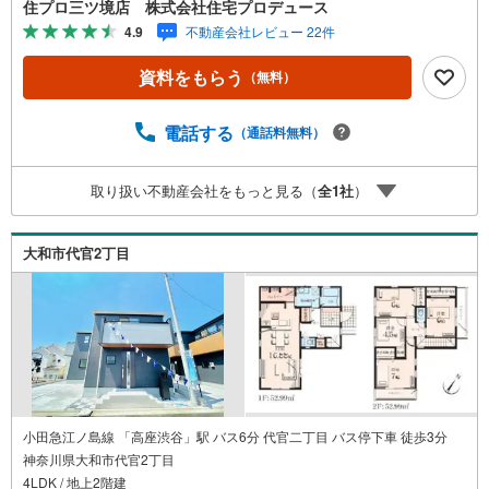
住プロ三ツ境店 株式会社住宅プロデュース
定で販売する物件情報も多数ございますので、お気軽にお
4.9
不動産会社レビュー 22件
問合せ下さい！ -------------- 弊社独自の住宅ローン提案シス
テム 弊社ではファイナンシャル専門スタッフによる【丁寧
資料をもらう
（無料）
な資金アドバイス】【ファイナンシャルプラン提案書の作
成】を随時行っております。意外に知らないお客様が多い
【定年時の住宅ローン残高】【住宅購入者だけが加入でき
電話する
（通話料無料）
る無料の生命保険】【13年間もらえる、国からの特別ボー
ナス】これから多くなる【教育費】住宅を買った後から始
取り扱い不動産会社をもっと見る（
全
1
社
）
まる【住宅ローン返済】65歳以上から必要になる【老後の
費用負担】住宅探しの【このタイミング】で不安な部分を
明確にしていきませんか？？ --------------
大和市代官2丁目
小田急江ノ島線 「高座渋谷」駅 バス6分 代官二丁目 バス停下車 徒歩3分
神奈川県大和市代官2丁目
4LDK / 地上2階建