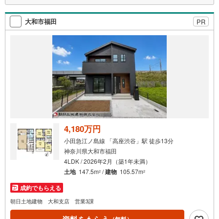
●用途様々、眺望良好のルーフバルコニー完備
大和市福田
PR
◇閑静な住宅街で、前面道路は車通りも少ない袋小路
◇リビングを見渡せる対面式キッチンを採用
◇都市ガス仕様
◇滝の上公園まで徒歩2分
4,180万円
小田急江ノ島線 「高座渋谷」駅 徒歩13分
神奈川県大和市福田
4LDK / 2026年2月（築1年未満）
土地
147.5m
/
建物
105.57m
2
2
成約でもらえる
朝日土地建物 大和支店 営業3課