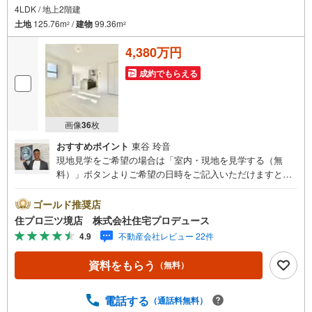
4LDK / 地上2階建
土地
125.76m
/
建物
99.36m
2
2
4,380万円
成約でもらえる
画像
36
枚
おすすめポイント
東谷 玲音
現地見学をご希望の場合は「室内・現地を見学する（無
料）」ボタンよりご希望の日時をご記入いただけますとス
ムーズにご案内が可能です。 住プロは大和市・綾瀬市・座
間市エリアに強い！ 住プロは、大和市・綾瀬市・座間市エ
ゴールド推奨店
リアの不動産売買専門会社です！最新物件情報や当社限定
住プロ三ツ境店 株式会社住宅プロデュース
で販売する物件情報も多数ございますので、お気軽にお問
4.9
不動産会社レビュー 22件
合せ下さい！ -------------- 弊社独自の住宅ローン提案システ
ム 弊社ではファイナンシャル専門スタッフによる【丁寧な
資料をもらう
（無料）
資金アドバイス】【ファイナンシャルプラン提案書の作
成】を随時行っております。意外に知らないお客様が多い
【定年時の住宅ローン残高】【住宅購入者だけが加入でき
電話する
（通話料無料）