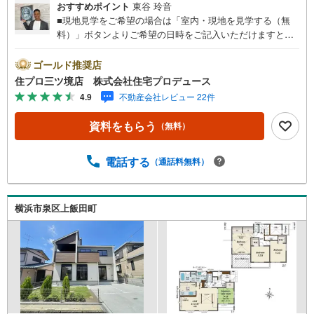
おすすめポイント
東谷 玲音
■現地見学をご希望の場合は「室内・現地を見学する（無
料）」ボタンよりご希望の日時をご記入いただけますとス
ムーズにご案内が可能です。■ 住プロは大和市・綾瀬市・
座間市エリアに強い！ 住プロは、大和市・綾瀬市・座間市
ゴールド推奨店
エリアの不動産売買専門会社です！最新物件情報や当社限
住プロ三ツ境店 株式会社住宅プロデュース
定で販売する物件情報も多数ございますので、お気軽にお
4.9
不動産会社レビュー 22件
問合せ下さい！ -------------- 弊社独自の住宅ローン提案シス
テム 弊社ではファイナンシャル専門スタッフによる【丁寧
資料をもらう
（無料）
な資金アドバイス】【ファイナンシャルプラン提案書の作
成】を随時行っております。意外に知らないお客様が多い
【定年時の住宅ローン残高】【住宅購入者だけが加入でき
電話する
（通話料無料）
る無料の生命保険】【13年間もらえる、国からの特別ボー
ナス】これから多くなる【教育費】住宅を買った後から始
まる【住宅ローン返済】65歳以上から必要になる【老後の
横浜市泉区上飯田町
費用負担】住宅探しの【このタイミング】で不安な部分を
明確にしていきませんか？？ --------------