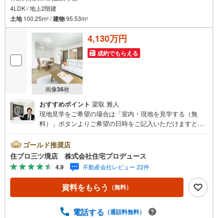
4LDK / 地上2階建
土地
100.25m
/
建物
95.53m
2
2
4,130万円
成約でもらえる
画像
36
枚
おすすめポイント
梁取 雅人
現地見学をご希望の場合は「室内・現地を見学する（無
料）」ボタンよりご希望の日時をご記入いただけますとス
ムーズにご案内が可能です。 住プロは大和市・綾瀬市・座
間市エリアに強い！ 住プロは、大和市・綾瀬市・座間市エ
ゴールド推奨店
リアの不動産売買専門会社です！最新物件情報や当社限定
住プロ三ツ境店 株式会社住宅プロデュース
で販売する物件情報も多数ございますので、お気軽にお問
4.9
不動産会社レビュー 22件
合せ下さい！ -------------- 弊社独自の住宅ローン提案システ
ム 弊社ではファイナンシャル専門スタッフによる【丁寧な
資料をもらう
（無料）
資金アドバイス】【ファイナンシャルプラン提案書の作
成】を随時行っております。意外に知らないお客様が多い
【定年時の住宅ローン残高】【住宅購入者だけが加入でき
電話する
（通話料無料）