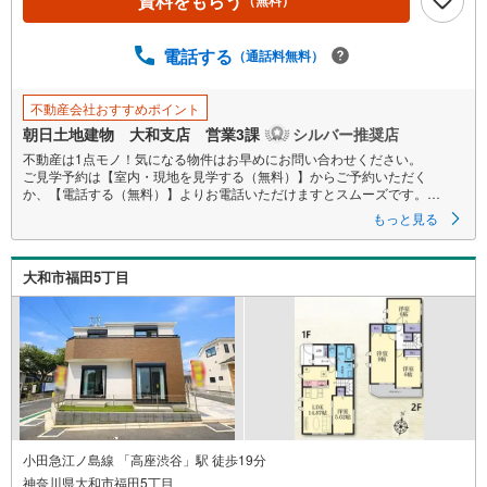
資料をもらう
（無料）
電話する
（通話料無料）
不動産会社おすすめポイント
朝日土地建物 大和支店 営業3課
シルバー推奨店
不動産は1点モノ！気になる物件はお早めにお問い合わせください。
ご見学予約は【室内・現地を見学する（無料）】からご予約いただく
か、【電話する（無料）】よりお電話いただけますとスムーズです。
■ご案内方法
もっと見る
ご自宅へお迎え、最寄り駅等でお待ち合わせなど、お気軽にご相談くださ
い。
周辺環境、お客様の希望に合わせた物件もご案内致します。
大和市福田5丁目
おおよその所要時間や内容は下記をご参考ください
〇ご希望条件のご相談（30分～）〇資金計画のご相談（30分～）
〇現地/物件見学（30分～）〇周辺環境のご紹介（30分～）
■その他、各種ローンのご相談もお気軽にどうぞ！
・自己資金はないけど家は買える？
・転職したばかりだけどローンは組めるの？
・住宅ローンが残っているけど？
☆経験豊富な住宅ローンアドバイザーが何でもお答えします！
「住まいを通じて一生涯のお付き合い」
地域密着を合言葉に創業42年、成約件数7万件突破。
不動産探しは朝日土地建物大和支店にお任せください！
小田急江ノ島線 「高座渋谷」駅 徒歩19分
広告未掲載物件など多数ご用意して、スタッフ一同お待ちしております！
神奈川県大和市福田5丁目