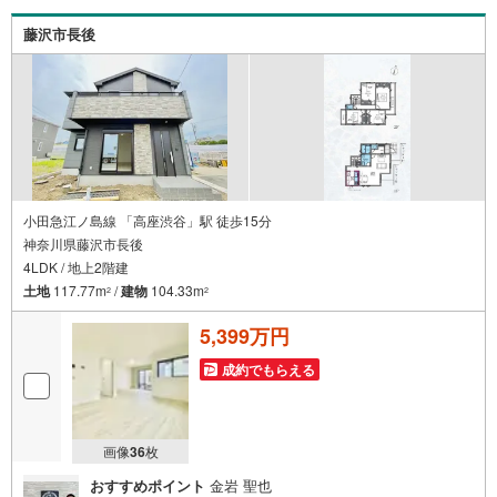
ナス】これから多くなる【教育費】住宅を買った後から始
まる【住宅ローン返済】65歳以上から必要になる【老後の
藤沢市長後
費用負担】住宅探しの【このタイミング】で不安な部分を
明確にしていきませんか？？ --------------
小田急江ノ島線 「高座渋谷」駅 徒歩15分
神奈川県藤沢市長後
4LDK / 地上2階建
土地
117.77m
/
建物
104.33m
2
2
5,399万円
成約でもらえる
画像
36
枚
おすすめポイント
金岩 聖也