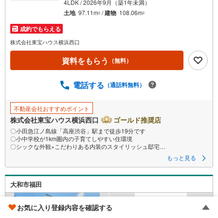
4LDK / 2026年9月（築1年未満）
土地
97.11m
/
建物
108.06m
2
2
成約でもらえる
株式会社東宝ハウス横浜西口
資料をもらう
（無料）
電話する
（通話料無料）
不動産会社おすすめポイント
株式会社東宝ハウス横浜西口
ゴールド推奨店
〇小田急江ノ島線「高座渋谷」駅まで徒歩19分です
〇小中学校が1km圏内の子育てしやすい住環境
〇シックな外観×こだわりある内装のスタイリッシュ邸宅
ーーーーYahoo！ 不動産キャンペーン対象店舗ーーーー
もっと見る
当店で物件を成約するとPayPayボーナスライトがもらえる
「Yahoo！ 不動産 物件ご成約キャンペーン」の対象になります。
「資料をもらう」「見学予約をする」ボタンからお問い合わせください。
大和市福田
※必ずYahoo！ JAPAN IDでログインしてください。
※PayPayボーナスライトは出金と譲渡はできません。有効期限は付与日か
ら60日です。
お気に入り登録内容を確認する
ーーーーーーーーーーーーーーーーーーーーーーーーーー
紹介金融機関/都市銀行