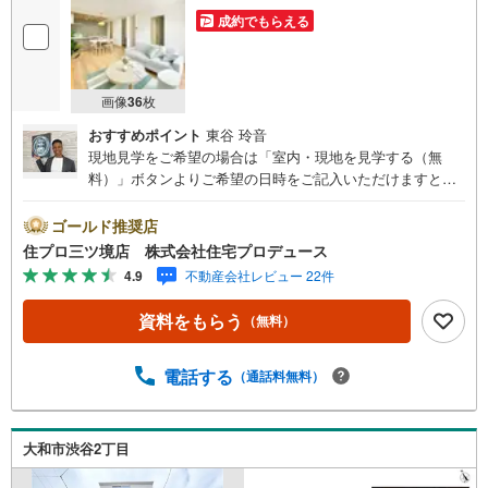
成約でもらえる
画像
36
枚
おすすめポイント
東谷 玲音
現地見学をご希望の場合は「室内・現地を見学する（無
料）」ボタンよりご希望の日時をご記入いただけますとス
ムーズにご案内が可能です。 住プロは大和市・綾瀬市・座
間市エリアに強い！ 住プロは、大和市・綾瀬市・座間市エ
ゴールド推奨店
リアの不動産売買専門会社です！最新物件情報や当社限定
住プロ三ツ境店 株式会社住宅プロデュース
で販売する物件情報も多数ございますので、お気軽にお問
4.9
不動産会社レビュー 22件
合せ下さい！ -------------- 弊社独自の住宅ローン提案システ
ム 弊社ではファイナンシャル専門スタッフによる【丁寧な
資料をもらう
（無料）
資金アドバイス】【ファイナンシャルプラン提案書の作
成】を随時行っております。意外に知らないお客様が多い
【定年時の住宅ローン残高】【住宅購入者だけが加入でき
電話する
（通話料無料）
る無料の生命保険】【13年間もらえる、国からの特別ボー
ナス】これから多くなる【教育費】住宅を買った後から始
まる【住宅ローン返済】65歳以上から必要になる【老後の
大和市渋谷2丁目
費用負担】住宅探しの【このタイミング】で不安な部分を
明確にしていきませんか？？ --------------