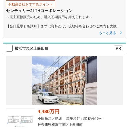
存
不動産会社おすすめポイント
す
センチュリー21THコーポレーション
る
～売主直接販売のため、購入初期費用を抑えられます～
【当日見学も相談可】まずは資料だけ、現地待ち合わせのご案内も大歓迎
です♪
もっと見る
▼ 弊社売主・限定物件も多数あり ▼
・エリア特化の豊富な実績！自社物件も多数取扱あり
横浜市泉区上飯田町
PR
・地域密着の豊富な情報量で住まい探しをサポート！
・見学や資料請求はお気軽にどうぞ♪
▼ 他社掲載の物件もまとめてご紹介可 ▼
・効率よく複数を比較見学したい方、お任せください！
・ワンストップで比較検討！資金計画から丁寧に対応します。
▼ まずは話を聞いてみたい方も歓迎 ▼
・資金計画や住宅ローンのご相談のみでもお気軽に♪
▼ しつこい営業はいたしません ▼
・気になること、まずはメールでのお問い合わせでも結構です。
・お気軽にご相談ください！
4,480万円
ーーーーーーーーーーーーーーーーーーーーーーーーーー
ご質問、ご見学希望、資料請求など、まずはお気軽にお問い合わせくださ
小田急江ノ島線 「高座渋谷」駅 徒歩19分
い♪
神奈川県横浜市泉区上飯田町