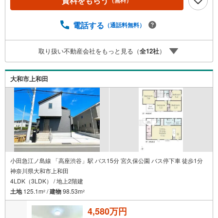
資料をもらう
（無料）
金アドバイス】【ファイナンシャルプラン提案書の作成】
を随時行っております。意外に知らないお客様が多い【定
年時の住宅ローン残高】【住宅購入者だけが加入できる無
電話する
（通話料無料）
料の生命保険】【13年間もらえる、国からの特別ボーナ
ス】これから多くなる【教育費】住宅を買った後から始ま
取り扱い不動産会社をもっと見る（
全
12
社
）
る【住宅ローン返済】65歳以上から必要になる【老後の費
用負担】住宅探しの【このタイミング】で不安な部分を明
確にしていきませんか？？ --------------
大和市上和田
小田急江ノ島線 「高座渋谷」駅 バス15分 宮久保公園 バス停下車 徒歩1分
神奈川県大和市上和田
4LDK（3LDK） / 地上2階建
土地
125.1m
/
建物
98.53m
2
2
4,580万円