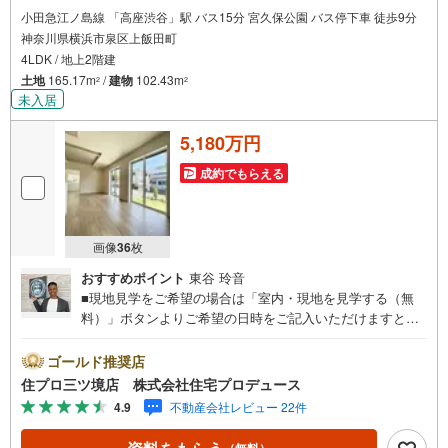
小田急江ノ島線 「高座渋谷」駅 バス15分 宮久保公園 バス停下車 徒歩9分
神奈川県横浜市泉区上飯田町
4LDK / 地上2階建
土地
165.17m
/
建物
102.43m
2
2
未入居
5,180万円
成約でもらえる
画像
36
枚
おすすめポイント
東谷 玲音
■現地見学をご希望の場合は「室内・現地を見学する（無
料）」ボタンよりご希望の日時をご記入いただけますとス
ムーズにご案内が可能です。■ 住プロは泉区・瀬谷区・旭
区・戸塚区・大和市に強い！ 住プロは、泉区・瀬谷区・旭
ゴールド推奨店
区・戸塚区・大和市の不動産売買専門会社です！最新物件
住プロ三ツ境店 株式会社住宅プロデュース
情報や当社限定の物件情報も多数ご用意！お気軽にお問合
4.9
不動産会社レビュー 22件
せ下さい!! -------------- 弊社独自の住宅ローン提案システム
弊社ではファイナンシャル専門スタッフによる【丁寧な資