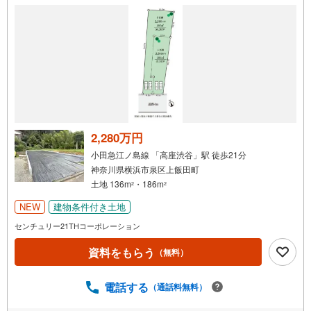
件
で
通
知
を
受
け
取
る
2,280万円
・
小田急江ノ島線 「高座渋谷」駅 徒歩21分
条
神奈川県横浜市泉区上飯田町
件
土地 136m
・186m
2
2
を
NEW
建物条件付き土地
マ
イ
センチュリー21THコーポレーション
ペ
資料をもらう
（無料）
ー
ジ
に
電話する
（通話料無料）
保