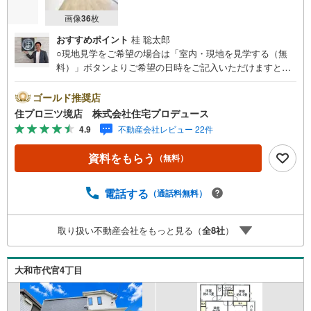
画像
36
枚
おすすめポイント
桂 聡太郎
○現地見学をご希望の場合は「室内・現地を見学する（無
料）」ボタンよりご希望の日時をご記入いただけますとス
ムーズにご案内が可能です。○ 住プロは大和市・綾瀬市・
座間市エリアに強い！ 住プロは、大和市・綾瀬市・座間市
ゴールド推奨店
エリアの不動産売買専門会社です！最新物件情報や当社限
住プロ三ツ境店 株式会社住宅プロデュース
定で販売する物件情報も多数ございますので、お気軽にお
4.9
不動産会社レビュー 22件
問合せ下さい！ -------------- 弊社独自の住宅ローン提案シス
テム 弊社ではファイナンシャル専門スタッフによる【丁寧
資料をもらう
（無料）
な資金アドバイス】【ファイナンシャルプラン提案書の作
成】を随時行っております。意外に知らないお客様が多い
【定年時の住宅ローン残高】【住宅購入者だけが加入でき
電話する
（通話料無料）
る無料の生命保険】【13年間もらえる、国からの特別ボー
ナス】これから多くなる【教育費】住宅を買った後から始
取り扱い不動産会社をもっと見る（
全
8
社
）
まる【住宅ローン返済】65歳以上から必要になる【老後の
費用負担】住宅探しの【このタイミング】で不安な部分を
明確にしていきませんか？？ --------------
大和市代官4丁目