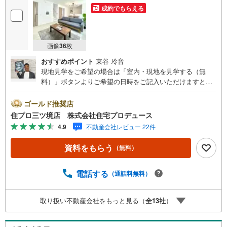
成約でもらえる
画像
36
枚
おすすめポイント
東谷 玲音
現地見学をご希望の場合は「室内・現地を見学する（無
料）」ボタンよりご希望の日時をご記入いただけますとス
ムーズにご案内が可能です。 住プロは大和市・綾瀬市エリ
アに強い！ 住プロは、大和市・綾瀬市エリアの不動産売買
ゴールド推奨店
専門会社です！最新物件情報や当社限定で販売する物件情
住プロ三ツ境店 株式会社住宅プロデュース
報も多数ございますので、お気軽にお問合せ下さい！ -------
4.9
不動産会社レビュー 22件
------- 弊社独自の住宅ローン提案システム 弊社ではファイ
ナンシャル専門スタッフによる【丁寧な資金アドバイス】
資料をもらう
（無料）
【ファイナンシャルプラン提案書の作成】を随時行ってお
ります。意外に知らないお客様が多い【定年時の住宅ロー
ン残高】【住宅購入者だけが加入できる無料の生命保険】
電話する
（通話料無料）
【13年間もらえる、国からの特別ボーナス】これから多く
なる【教育費】住宅を買った後から始まる【住宅ローン返
取り扱い不動産会社をもっと見る（
全
13
社
）
済】65歳以上から必要になる【老後の費用負担】住宅探し
の【このタイミング】で不安な部分を明確にしていきませ
んか？？ --------------