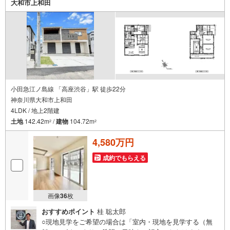
大和市上和田
小田急江ノ島線 「高座渋谷」駅 徒歩22分
神奈川県大和市上和田
4LDK / 地上2階建
土地
142.42m
/
建物
104.72m
2
2
4,580万円
成約でもらえる
画像
36
枚
おすすめポイント
桂 聡太郎
○現地見学をご希望の場合は「室内・現地を見学する（無