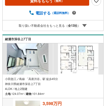
資料をもらう
（無料）
ス】【ファイナンシャルプラン提案書の作成】を随時行っ
ております。意外に知らないお客様が多い【定年時の住宅
ローン残高】【住宅購入者だけが加入できる無料の生命保
電話する
（通話料無料）
険】【13年間もらえる、国からの特別ボーナス】これから
多くなる【教育費】住宅を買った後から始まる【住宅ロー
取り扱い不動産会社をもっと見る（
全
13
社
）
ン返済】65歳以上から必要になる【老後の費用負担】住宅
探しの【このタイミング】で不安な部分を明確にしていき
ませんか？？ --------------
綾瀬市深谷上7丁目
小田急江ノ島線 「高座渋谷」駅 徒歩45分
神奈川県綾瀬市深谷上7丁目
4LDK / 地上2階建
土地
124.07m
/
建物
101.84m
2
2
3,598万円