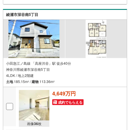
る無料の生命保険】【13年間もらえる、国からの特別ボー
ナス】これから多くなる【教育費】住宅を買った後から始
まる【住宅ローン返済】65歳以上から必要になる【老後の
綾瀬市深谷南5丁目
費用負担】住宅探しの【このタイミング】で不安な部分を
明確にしていきませんか？？ --------------
小田急江ノ島線 「高座渋谷」駅 徒歩40分
神奈川県綾瀬市深谷南5丁目
4LDK / 地上2階建
土地
185.15m
/
建物
113.36m
2
2
4,649万円
成約でもらえる
画像
36
枚