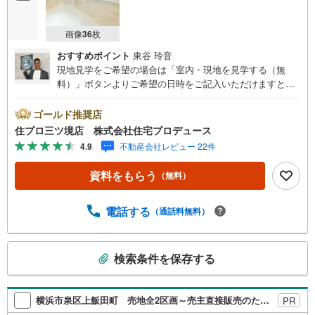
画像
36
枚
おすすめポイント
東谷 玲音
現地見学をご希望の場合は「室内・現地を見学する（無
料）」ボタンよりご希望の日時をご記入いただけますとス
ムーズにご案内が可能です。 住プロは大和市・綾瀬市・座
間市エリアに強い！ 住プロは、大和市・綾瀬市・座間市エ
ゴールド推奨店
リアの不動産売買専門会社です！最新物件情報や当社限定
住プロ三ツ境店 株式会社住宅プロデュース
で販売する物件情報も多数ございますので、お気軽にお問
4.9
不動産会社レビュー 22件
合せ下さい！ -------------- 弊社独自の住宅ローン提案システ
ム 弊社ではファイナンシャル専門スタッフによる【丁寧な
資料をもらう
（無料）
資金アドバイス】【ファイナンシャルプラン提案書の作
成】を随時行っております。意外に知らないお客様が多い
【定年時の住宅ローン残高】【住宅購入者だけが加入でき
電話する
（通話料無料）
る無料の生命保険】【13年間もらえる、国からの特別ボー
ナス】これから多くなる【教育費】住宅を買った後から始
こ
まる【住宅ローン返済】65歳以上から必要になる【老後の
検索条件を保存する
の
費用負担】住宅探しの【このタイミング】で不安な部分を
検
明確にしていきませんか？？ --------------
索
横浜市泉区上飯田町 売地全2区画～売主直接販売のため、購入初期費用を抑えられます～
PR
条