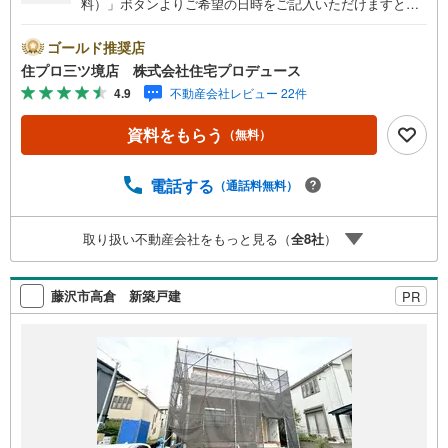
料）」ボタンよりご希望の日時をご記入いただけますとス
ムーズにご案内が可能です。○ 住プロは大和市・綾瀬市・
座間市エリアに強い！ 住プロは、大和市・綾瀬市・座間市
ゴールド推奨店
エリアの不動産売買専門会社です！最新物件情報や当社限
住プロ三ツ境店 株式会社住宅プロデュース
定で販売する物件情報も多数ございますので、お気軽にお
4.9
不動産会社レビュー 22件
問合せ下さい！ -------------- 弊社独自の住宅ローン提案シス
テム 弊社ではファイナンシャル専門スタッフによる【丁寧
資料をもらう
（無料）
な資金アドバイス】【ファイナンシャルプラン提案書の作
成】を随時行っております。意外に知らないお客様が多い
【定年時の住宅ローン残高】【住宅購入者だけが加入でき
電話する
（通話料無料）
る無料の生命保険】【13年間もらえる、国からの特別ボー
ナス】これから多くなる【教育費】住宅を買った後から始
取り扱い不動産会社をもっと見る（
全
8
社
）
まる【住宅ローン返済】65歳以上から必要になる【老後の
費用負担】住宅探しの【このタイミング】で不安な部分を
明確にしていきませんか？？ --------------
藤沢市高倉 新築戸建
PR