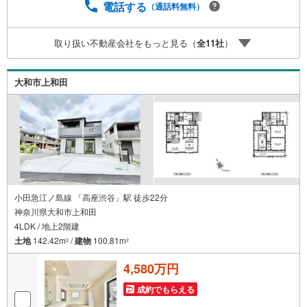
【定年時の住宅ローン残高】【住宅購入者だけが加入でき
電話する
（通話料無料）
る無料の生命保険】【13年間もらえる、国からの特別ボー
ナス】これから多くなる【教育費】住宅を買った後から始
取り扱い不動産会社をもっと見る（
全
11
社
）
まる【住宅ローン返済】65歳以上から必要になる【老後の
費用負担】住宅探しの【このタイミング】で不安な部分を
明確にしていきませんか？？ --------------
大和市上和田
小田急江ノ島線 「高座渋谷」駅 徒歩22分
神奈川県大和市上和田
4LDK / 地上2階建
土地
142.42m
/
建物
100.81m
2
2
4,580万円
成約でもらえる