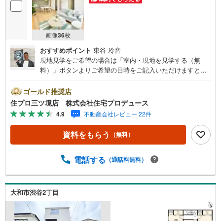
画像
36
枚
おすすめポイント
東谷 玲音
現地見学をご希望の場合は「室内・現地を見学する（無
料）」ボタンよりご希望の日時をご記入いただけますとス
ムーズにご案内が可能です。 住プロは大和市・綾瀬市・座
間市エリアに強い！ 住プロは、大和市・綾瀬市・座間市エ
ゴールド推奨店
リアの不動産売買専門会社です！最新物件情報や当社限定
住プロ三ツ境店 株式会社住宅プロデュース
で販売する物件情報も多数ございますので、お気軽にお問
4.9
不動産会社レビュー 22件
合せ下さい！ -------------- 弊社独自の住宅ローン提案システ
ム 弊社ではファイナンシャル専門スタッフによる【丁寧な
資料をもらう
（無料）
資金アドバイス】【ファイナンシャルプラン提案書の作
成】を随時行っております。意外に知らないお客様が多い
【定年時の住宅ローン残高】【住宅購入者だけが加入でき
電話する
（通話料無料）
る無料の生命保険】【13年間もらえる、国からの特別ボー
ナス】これから多くなる【教育費】住宅を買った後から始
まる【住宅ローン返済】65歳以上から必要になる【老後の
大和市渋谷2丁目
費用負担】住宅探しの【このタイミング】で不安な部分を
明確にしていきませんか？？ --------------