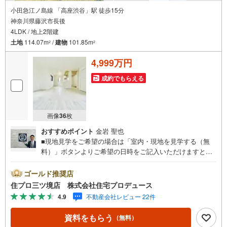
小田急江ノ島線 「高座渋谷」駅 徒歩15分
神奈川県藤沢市長後
4LDK / 地上2階建
土地
114.07m
/
建物
101.85m
2
2
4,999万円
成約でもらえる
画像
36
枚
おすすめポイント
金岩 聖也
■現地見学をご希望の場合は「室内・現地を見学する（無
料）」ボタンよりご希望の日時をご記入いただけますとス
ムーズにご案内が可能です。■ 住プロは藤沢市・綾瀬市エ
リアに強い！ 住プロは、藤沢市・綾瀬市エリアの不動産売
ゴールド推奨店
買専門会社です！最新物件情報や当社限定で販売する物件
住プロ三ツ境店 株式会社住宅プロデュース
情報も多数ございますので、お気軽にお問合せ下さい！ ----
4.9
不動産会社レビュー 22件
---------- 弊社独自の住宅ローン提案システム 弊社ではファ
イナンシャル専門スタッフによる【丁寧な資金アドバイ
資料をもらう
（無料）
ス】【ファイナンシャルプラン提案書の作成】を随時行っ