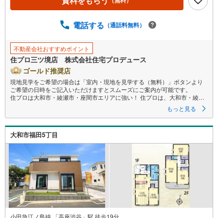
資料をもらう
（無料）
電話する
（通話料無料）
不動産会社おすすめポイント
住プロ三ツ境店 株式会社住宅プロデュース
ゴールド推奨店
現地見学をご希望の場合は「室内・現地を見学する（無料）」ボタンより
ご希望の日時をご記入いただけますとスムーズにご案内が可能です。
住プロは大和市・綾瀬市・座間市エリアに強い！ 住プロは、大和市・綾瀬
市・座間市エリアの不動産売買専門会社です！最新物件情報や当社限定で
もっと見る
販売する物件情報も多数ございますので、お気軽にお問合せ下さい！
--------------
弊社独自の住宅ローン提案システム
大和市福田5丁目
弊社ではファイナンシャル専門スタッフによる
【丁寧な資金アドバイス】
【ファイナンシャルプラン提案書の作成】
を随時行っております。
意外に知らないお客様が多い
【定年時の住宅ローン残高】
【住宅購入者だけが加入できる無料の生命保険】
【13年間もらえる、国からの特別ボーナス】
これから多くなる【教育費】
小田急江ノ島線 「高座渋谷」駅 徒歩19分