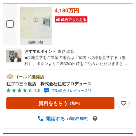
4,180万円
成約でもらえる
画像
36
枚
おすすめポイント
東谷 玲音
■現地見学をご希望の場合は「室内・現地を見学する（無
料）」ボタンよりご希望の日時をご記入いただけますとス
ムーズにご案内が可能です。■ 住プロは大和市・綾瀬市・
座間市エリアに強い！ 住プロは、大和市・綾瀬市・座間市
ゴールド推奨店
エリアの不動産売買専門会社です！最新物件情報や当社限
住プロ三ツ境店 株式会社住宅プロデュース
定で販売する物件情報も多数ございますので、お気軽にお
4.9
不動産会社レビュー 22件
問合せ下さい！ -------------- 弊社独自の住宅ローン提案シス
テム 弊社ではファイナンシャル専門スタッフによる【丁寧
資料をもらう
（無料）
な資金アドバイス】【ファイナンシャルプラン提案書の作
成】を随時行っております。意外に知らないお客様が多い
【定年時の住宅ローン残高】【住宅購入者だけが加入でき
電話する
（通話料無料）
る無料の生命保険】【13年間もらえる、国からの特別ボー
ナス】これから多くなる【教育費】住宅を買った後から始