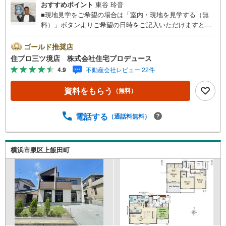
おすすめポイント
東谷 玲音
■現地見学をご希望の場合は「室内・現地を見学する（無
料）」ボタンよりご希望の日時をご記入いただけますとス
ムーズにご案内が可能です。■ 住プロは大和市・綾瀬市・
座間市エリアに強い！ 住プロは、大和市・綾瀬市・座間市
ゴールド推奨店
エリアの不動産売買専門会社です！最新物件情報や当社限
住プロ三ツ境店 株式会社住宅プロデュース
定で販売する物件情報も多数ございますので、お気軽にお
4.9
不動産会社レビュー 22件
問合せ下さい！ -------------- 弊社独自の住宅ローン提案シス
テム 弊社ではファイナンシャル専門スタッフによる【丁寧
資料をもらう
（無料）
な資金アドバイス】【ファイナンシャルプラン提案書の作
成】を随時行っております。意外に知らないお客様が多い
【定年時の住宅ローン残高】【住宅購入者だけが加入でき
電話する
（通話料無料）
る無料の生命保険】【13年間もらえる、国からの特別ボー
ナス】これから多くなる【教育費】住宅を買った後から始
まる【住宅ローン返済】65歳以上から必要になる【老後の
横浜市泉区上飯田町
費用負担】住宅探しの【このタイミング】で不安な部分を
明確にしていきませんか？？ --------------