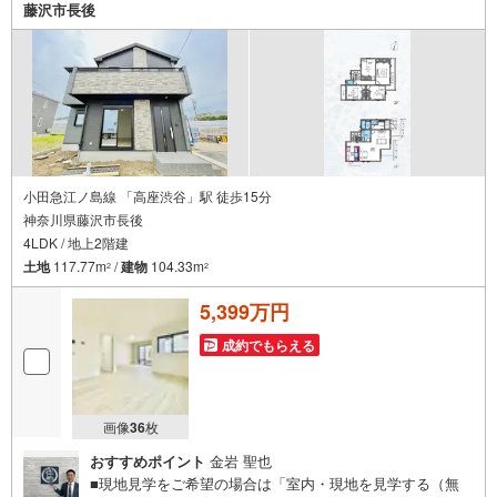
まる【住宅ローン返済】65歳以上から必要になる【老後の
藤沢市長後
費用負担】住宅探しの【このタイミング】で不安な部分を
明確にしていきませんか？？ --------------
小田急江ノ島線 「高座渋谷」駅 徒歩15分
神奈川県藤沢市長後
4LDK / 地上2階建
土地
117.77m
/
建物
104.33m
2
2
5,399万円
成約でもらえる
画像
36
枚
おすすめポイント
金岩 聖也
■現地見学をご希望の場合は「室内・現地を見学する（無