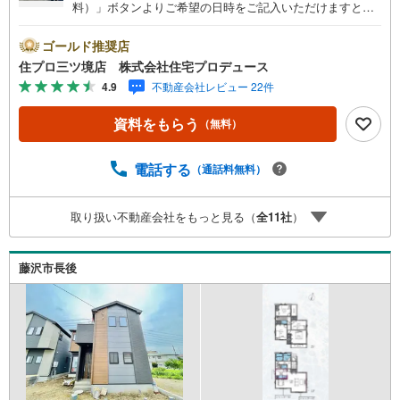
料）」ボタンよりご希望の日時をご記入いただけますとス
ムーズにご案内が可能です。■ 住プロは藤沢市・綾瀬市エ
リアに強い！ 住プロは、藤沢市・綾瀬市エリアの不動産売
ゴールド推奨店
買専門会社です！最新物件情報や当社限定で販売する物件
住プロ三ツ境店 株式会社住宅プロデュース
情報も多数ございますので、お気軽にお問合せ下さい！ ----
4.9
不動産会社レビュー 22件
---------- 弊社独自の住宅ローン提案システム 弊社ではファ
イナンシャル専門スタッフによる【丁寧な資金アドバイ
資料をもらう
（無料）
ス】【ファイナンシャルプラン提案書の作成】を随時行っ
ております。意外に知らないお客様が多い【定年時の住宅
ローン残高】【住宅購入者だけが加入できる無料の生命保
電話する
（通話料無料）
険】【13年間もらえる、国からの特別ボーナス】これから
多くなる【教育費】住宅を買った後から始まる【住宅ロー
取り扱い不動産会社をもっと見る（
全
11
社
）
ン返済】65歳以上から必要になる【老後の費用負担】住宅
探しの【このタイミング】で不安な部分を明確にしていき
ませんか？？ --------------
藤沢市長後