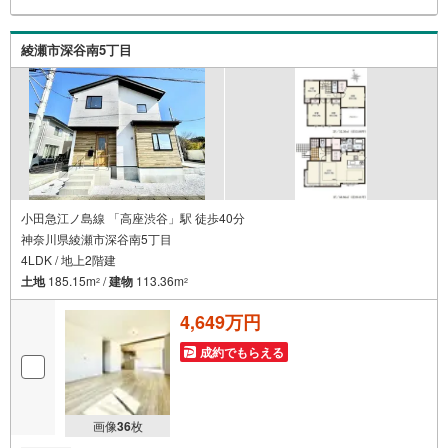
る無料の生命保険】【13年間もらえる、国からの特別ボー
ナス】これから多くなる【教育費】住宅を買った後から始
まる【住宅ローン返済】65歳以上から必要になる【老後の
綾瀬市深谷南5丁目
費用負担】住宅探しの【このタイミング】で不安な部分を
明確にしていきませんか？？ --------------
小田急江ノ島線 「高座渋谷」駅 徒歩40分
神奈川県綾瀬市深谷南5丁目
4LDK / 地上2階建
土地
185.15m
/
建物
113.36m
2
2
4,649万円
成約でもらえる
画像
36
枚