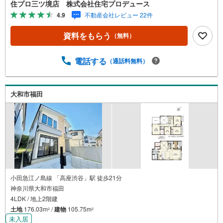
エリアの不動産売買専門会社です！最新物件情報や当社限
住プロ三ツ境店 株式会社住宅プロデュース
定で販売する物件情報も多数ございますので、お気軽にお
4.9
不動産会社レビュー 22件
問合せ下さい！ -------------- 弊社独自の住宅ローン提案シス
テム 弊社ではファイナンシャル専門スタッフによる【丁寧
資料をもらう
（無料）
な資金アドバイス】【ファイナンシャルプラン提案書の作
成】を随時行っております。意外に知らないお客様が多い
【定年時の住宅ローン残高】【住宅購入者だけが加入でき
電話する
（通話料無料）
る無料の生命保険】【13年間もらえる、国からの特別ボー
ナス】これから多くなる【教育費】住宅を買った後から始
まる【住宅ローン返済】65歳以上から必要になる【老後の
大和市福田
費用負担】住宅探しの【このタイミング】で不安な部分を
明確にしていきませんか？？ --------------
小田急江ノ島線 「高座渋谷」駅 徒歩21分
神奈川県大和市福田
4LDK / 地上2階建
土地
176.03m
/
建物
105.75m
2
2
未入居