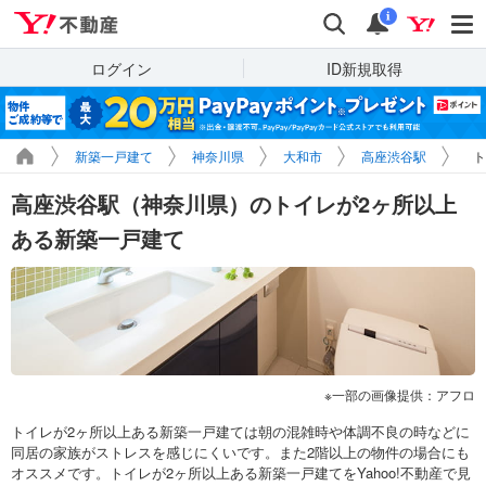
Yahoo!不動産
検索
通知
i
ログイン
ID新規取得
新築一戸建て
神奈川県
大和市
高座渋谷駅
ト
高座渋谷駅（神奈川県）のトイレが2ヶ所以上
ある新築一戸建て
一部の画像提供：アフロ
トイレが2ヶ所以上ある新築一戸建ては朝の混雑時や体調不良の時などに
同居の家族がストレスを感じにくいです。また2階以上の物件の場合にも
オススメです。トイレが2ヶ所以上ある新築一戸建てをYahoo!不動産で見