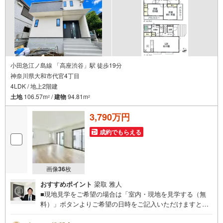
小田急江ノ島線 「高座渋谷」駅 徒歩19分
神奈川県大和市代官4丁目
4LDK / 地上2階建
土地
106.57m
/
建物
94.81m
2
2
3,790万円
成約でもらえる
画像
36
枚
おすすめポイント
梁取 雅人
■現地見学をご希望の場合は「室内・現地を見学する（無
料）」ボタンよりご希望の日時をご記入いただけますとス
ムーズにご案内が可能です。■ 住プロは大和市・綾瀬市・