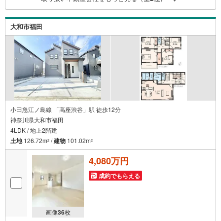
済】65歳以上から必要になる【老後の費用負担】住宅探し
の【このタイミング】で不安な部分を明確にしていきませ
んか？？ --------------
大和市福田
小田急江ノ島線 「高座渋谷」駅 徒歩12分
神奈川県大和市福田
4LDK / 地上2階建
土地
126.72m
/
建物
101.02m
2
2
4,080万円
成約でもらえる
画像
36
枚