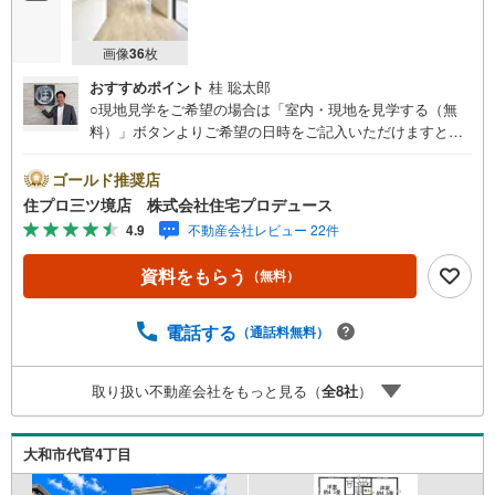
画像
36
枚
おすすめポイント
桂 聡太郎
○現地見学をご希望の場合は「室内・現地を見学する（無
料）」ボタンよりご希望の日時をご記入いただけますとス
ムーズにご案内が可能です。○ 住プロは大和市・綾瀬市・
座間市エリアに強い！ 住プロは、大和市・綾瀬市・座間市
ゴールド推奨店
エリアの不動産売買専門会社です！最新物件情報や当社限
住プロ三ツ境店 株式会社住宅プロデュース
定で販売する物件情報も多数ございますので、お気軽にお
4.9
不動産会社レビュー 22件
問合せ下さい！ -------------- 弊社独自の住宅ローン提案シス
テム 弊社ではファイナンシャル専門スタッフによる【丁寧
資料をもらう
（無料）
な資金アドバイス】【ファイナンシャルプラン提案書の作
成】を随時行っております。意外に知らないお客様が多い
【定年時の住宅ローン残高】【住宅購入者だけが加入でき
電話する
（通話料無料）
る無料の生命保険】【13年間もらえる、国からの特別ボー
ナス】これから多くなる【教育費】住宅を買った後から始
取り扱い不動産会社をもっと見る（
全
8
社
）
まる【住宅ローン返済】65歳以上から必要になる【老後の
費用負担】住宅探しの【このタイミング】で不安な部分を
明確にしていきませんか？？ --------------
大和市代官4丁目