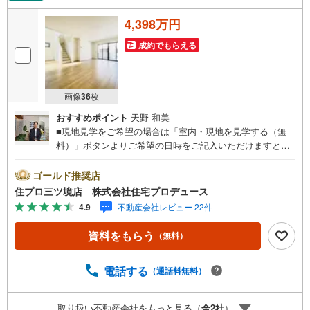
4,398万円
成約でもらえる
画像
36
枚
おすすめポイント
天野 和美
■現地見学をご希望の場合は「室内・現地を見学する（無
料）」ボタンよりご希望の日時をご記入いただけますとス
ムーズにご案内が可能です。■ 住プロは大和市・綾瀬市エ
リアに強い！ 住プロは大和市・綾瀬市エリアの不動産売買
ゴールド推奨店
専門会社です！最新物件情報や当社限定で販売する物件情
住プロ三ツ境店 株式会社住宅プロデュース
報も多数ございますので、お気軽にお問合せ下さい！ -------
4.9
不動産会社レビュー 22件
------- 弊社独自の住宅ローン提案システム 弊社ではファイ
ナンシャル専門スタッフによる【丁寧な資金アドバイス】
資料をもらう
（無料）
【ファイナンシャルプラン提案書の作成】を随時行ってお
ります。意外に知らないお客様が多い【定年時の住宅ロー
ン残高】【住宅購入者だけが加入できる無料の生命保険】
電話する
（通話料無料）
【13年間もらえる、国からの特別ボーナス】これから多く
なる【教育費】住宅を買った後から始まる【住宅ローン返
取り扱い不動産会社をもっと見る（
全
2
社
）