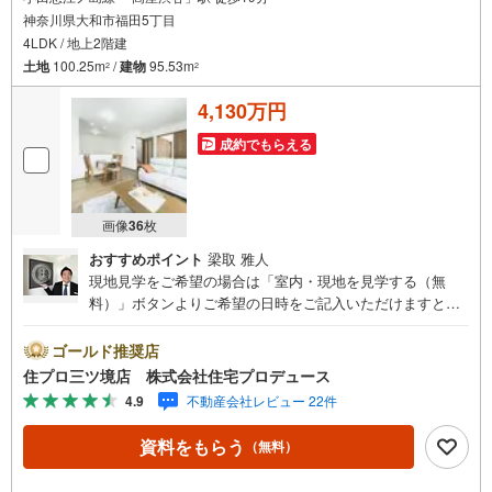
住宅を買った後から始まる【住宅ローン返済】
神奈川県大和市福田5丁目
65歳以上から必要になる【老後の費用負担】
4LDK / 地上2階建
住宅探しの【このタイミング】で不安な部分を明確にしていきません
か？？
土地
100.25m
/
建物
95.53m
2
2
--------------
4,130万円
成約でもらえる
画像
36
枚
おすすめポイント
梁取 雅人
現地見学をご希望の場合は「室内・現地を見学する（無
料）」ボタンよりご希望の日時をご記入いただけますとス
ムーズにご案内が可能です。 住プロは大和市・綾瀬市・座
間市エリアに強い！ 住プロは、大和市・綾瀬市・座間市エ
ゴールド推奨店
リアの不動産売買専門会社です！最新物件情報や当社限定
住プロ三ツ境店 株式会社住宅プロデュース
で販売する物件情報も多数ございますので、お気軽にお問
4.9
不動産会社レビュー 22件
合せ下さい！ -------------- 弊社独自の住宅ローン提案システ
ム 弊社ではファイナンシャル専門スタッフによる【丁寧な
資料をもらう
（無料）
資金アドバイス】【ファイナンシャルプラン提案書の作
成】を随時行っております。意外に知らないお客様が多い