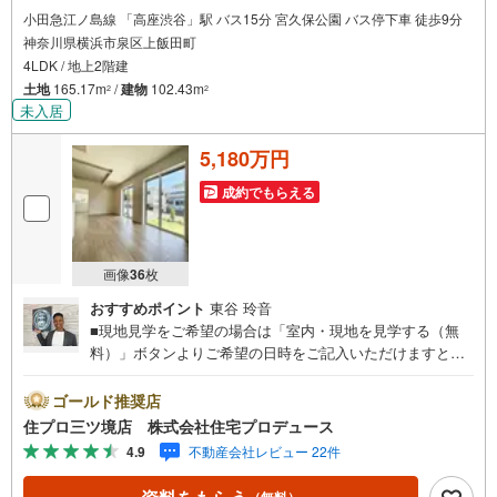
小田急江ノ島線 「高座渋谷」駅 バス15分 宮久保公園 バス停下車 徒歩9分
神奈川県横浜市泉区上飯田町
4LDK / 地上2階建
土地
165.17m
/
建物
102.43m
2
2
未入居
5,180万円
成約でもらえる
画像
36
枚
おすすめポイント
東谷 玲音
■現地見学をご希望の場合は「室内・現地を見学する（無
料）」ボタンよりご希望の日時をご記入いただけますとス
ムーズにご案内が可能です。■ 住プロは泉区・瀬谷区・旭
区・戸塚区・大和市に強い！ 住プロは、泉区・瀬谷区・旭
ゴールド推奨店
区・戸塚区・大和市の不動産売買専門会社です！最新物件
住プロ三ツ境店 株式会社住宅プロデュース
情報や当社限定の物件情報も多数ご用意！お気軽にお問合
4.9
不動産会社レビュー 22件
せ下さい!! -------------- 弊社独自の住宅ローン提案システム
弊社ではファイナンシャル専門スタッフによる【丁寧な資