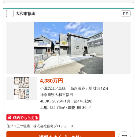
●用途様々、眺望良好のルーフバルコニー完備
大和市福田
PR
◇閑静な住宅街で、前面道路は車通りも少ない袋小路
◇リビングを見渡せる対面式キッチンを採用
◇都市ガス仕様
◇滝の上公園まで徒歩2分
4,380万円
小田急江ノ島線 「高座渋谷」駅 徒歩12分
神奈川県大和市福田
4LDK / 2026年1月（築1年未満）
土地
125.76m
/
建物
99.36m
2
2
成約でもらえる
住プロ三ツ境店 株式会社住宅プロデュース