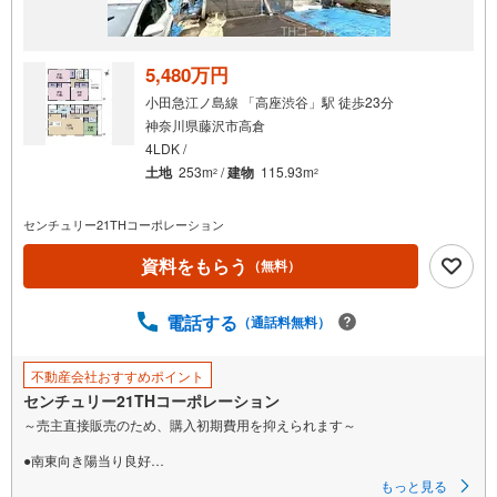
5,480万円
小田急江ノ島線 「高座渋谷」駅 徒歩23分
神奈川県藤沢市高倉
4LDK /
土地
253m
/
建物
115.93m
2
2
センチュリー21THコーポレーション
資料をもらう
（無料）
電話する
（通話料無料）
不動産会社おすすめポイント
センチュリー21THコーポレーション
～売主直接販売のため、購入初期費用を抑えられます～
●南東向き陽当り良好
●広々お庭スペースと車庫3台分も可能
もっと見る
●心落ち着く和室スペースあり