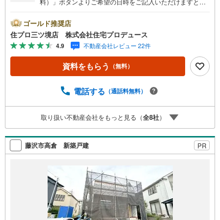
料）」ボタンよりご希望の日時をご記入いただけますとス
ムーズにご案内が可能です。○ 住プロは大和市・綾瀬市・
座間市エリアに強い！ 住プロは、大和市・綾瀬市・座間市
ゴールド推奨店
エリアの不動産売買専門会社です！最新物件情報や当社限
住プロ三ツ境店 株式会社住宅プロデュース
定で販売する物件情報も多数ございますので、お気軽にお
4.9
不動産会社レビュー 22件
問合せ下さい！ -------------- 弊社独自の住宅ローン提案シス
テム 弊社ではファイナンシャル専門スタッフによる【丁寧
資料をもらう
（無料）
な資金アドバイス】【ファイナンシャルプラン提案書の作
成】を随時行っております。意外に知らないお客様が多い
【定年時の住宅ローン残高】【住宅購入者だけが加入でき
電話する
（通話料無料）
る無料の生命保険】【13年間もらえる、国からの特別ボー
ナス】これから多くなる【教育費】住宅を買った後から始
取り扱い不動産会社をもっと見る（
全
8
社
）
まる【住宅ローン返済】65歳以上から必要になる【老後の
費用負担】住宅探しの【このタイミング】で不安な部分を
明確にしていきませんか？？ --------------
藤沢市高倉 新築戸建
PR