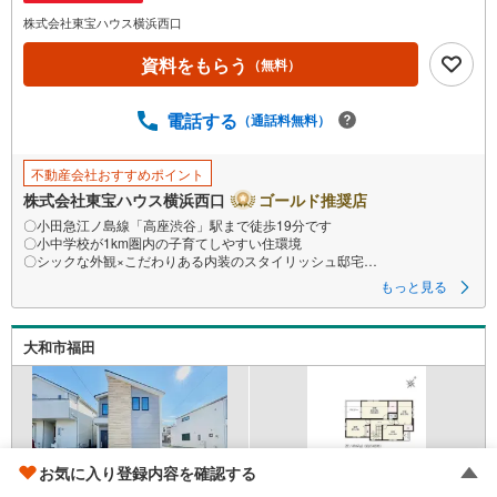
株式会社東宝ハウス横浜西口
資料をもらう
（無料）
電話する
（通話料無料）
不動産会社おすすめポイント
株式会社東宝ハウス横浜西口
ゴールド推奨店
〇小田急江ノ島線「高座渋谷」駅まで徒歩19分です
〇小中学校が1km圏内の子育てしやすい住環境
〇シックな外観×こだわりある内装のスタイリッシュ邸宅
ーーーーYahoo！ 不動産キャンペーン対象店舗ーーーー
もっと見る
当店で物件を成約するとPayPayボーナスライトがもらえる
「Yahoo！ 不動産 物件ご成約キャンペーン」の対象になります。
「資料をもらう」「見学予約をする」ボタンからお問い合わせください。
大和市福田
※必ずYahoo！ JAPAN IDでログインしてください。
※PayPayボーナスライトは出金と譲渡はできません。有効期限は付与日か
ら60日です。
ーーーーーーーーーーーーーーーーーーーーーーーーーー
紹介金融機関/都市銀行
利率/年利 0.95％（変動金利）
※上記金利は 2026年8月時点 のものであり、実際の適用金利は融資実行時
お気に入り登録内容を確認する
のものとなります。金利情勢により表記の返済額と異なる場合がありま
す。