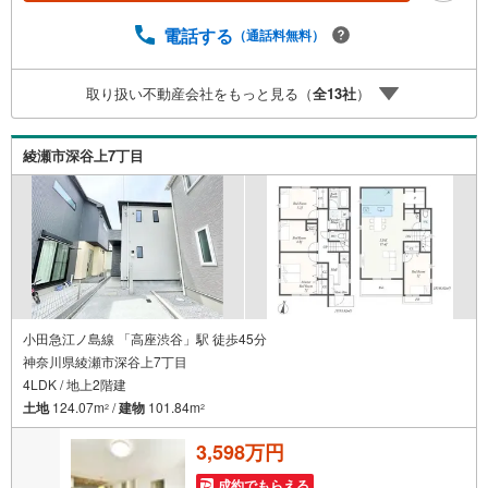
ております。意外に知らないお客様が多い【定年時の住宅
ローン残高】【住宅購入者だけが加入できる無料の生命保
電話する
（通話料無料）
険】【13年間もらえる、国からの特別ボーナス】これから
多くなる【教育費】住宅を買った後から始まる【住宅ロー
取り扱い不動産会社をもっと見る（
全
13
社
）
ン返済】65歳以上から必要になる【老後の費用負担】住宅
探しの【このタイミング】で不安な部分を明確にしていき
ませんか？？ --------------
綾瀬市深谷上7丁目
小田急江ノ島線 「高座渋谷」駅 徒歩45分
神奈川県綾瀬市深谷上7丁目
4LDK / 地上2階建
土地
124.07m
/
建物
101.84m
2
2
3,598万円
成約でもらえる