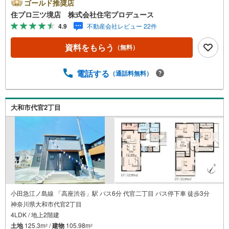
座間市エリアに強い！ 住プロは、大和市・綾瀬市・座間市
ゴールド推奨店
エリアの不動産売買専門会社です！最新物件情報や当社限
住プロ三ツ境店 株式会社住宅プロデュース
定で販売する物件情報も多数ございますので、お気軽にお
4.9
不動産会社レビュー 22件
問合せ下さい！ -------------- 弊社独自の住宅ローン提案シス
テム 弊社ではファイナンシャル専門スタッフによる【丁寧
資料をもらう
（無料）
な資金アドバイス】【ファイナンシャルプラン提案書の作
成】を随時行っております。意外に知らないお客様が多い
【定年時の住宅ローン残高】【住宅購入者だけが加入でき
電話する
（通話料無料）
る無料の生命保険】【13年間もらえる、国からの特別ボー
ナス】これから多くなる【教育費】住宅を買った後から始
まる【住宅ローン返済】65歳以上から必要になる【老後の
大和市代官2丁目
費用負担】住宅探しの【このタイミング】で不安な部分を
明確にしていきませんか？？ --------------
小田急江ノ島線 「高座渋谷」駅 バス6分 代官二丁目 バス停下車 徒歩3分
神奈川県大和市代官2丁目
4LDK / 地上2階建
土地
125.3m
/
建物
105.98m
2
2