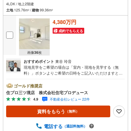
4LDK / 地上2階建
土地
125.76m
/
建物
99.36m
2
2
4,380万円
成約でもらえる
画像
36
枚
おすすめポイント
東谷 玲音
現地見学をご希望の場合は「室内・現地を見学する（無
料）」ボタンよりご希望の日時をご記入いただけますとス
ムーズにご案内が可能です。 住プロは大和市・綾瀬市・座
間市エリアに強い！ 住プロは、大和市・綾瀬市・座間市エ
ゴールド推奨店
リアの不動産売買専門会社です！最新物件情報や当社限定
住プロ三ツ境店 株式会社住宅プロデュース
で販売する物件情報も多数ございますので、お気軽にお問
4.9
不動産会社レビュー 22件
合せ下さい！ -------------- 弊社独自の住宅ローン提案システ
ム 弊社ではファイナンシャル専門スタッフによる【丁寧な
資料をもらう
（無料）
資金アドバイス】【ファイナンシャルプラン提案書の作
成】を随時行っております。意外に知らないお客様が多い
【定年時の住宅ローン残高】【住宅購入者だけが加入でき
電話する
（通話料無料）