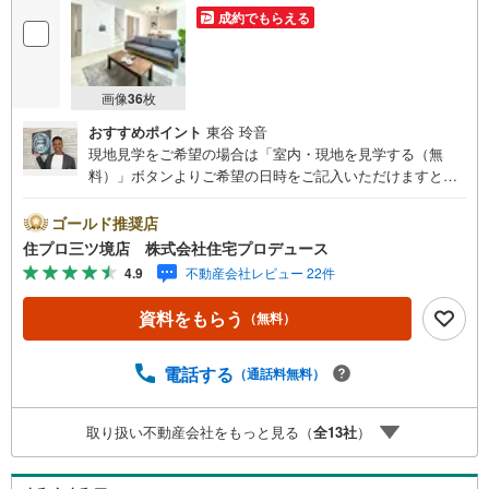
成約でもらえる
画像
36
枚
おすすめポイント
東谷 玲音
現地見学をご希望の場合は「室内・現地を見学する（無
料）」ボタンよりご希望の日時をご記入いただけますとス
ムーズにご案内が可能です。 住プロは大和市・綾瀬市エリ
アに強い！ 住プロは、大和市・綾瀬市エリアの不動産売買
ゴールド推奨店
専門会社です！最新物件情報や当社限定で販売する物件情
住プロ三ツ境店 株式会社住宅プロデュース
報も多数ございますので、お気軽にお問合せ下さい！ -------
4.9
不動産会社レビュー 22件
------- 弊社独自の住宅ローン提案システム 弊社ではファイ
ナンシャル専門スタッフによる【丁寧な資金アドバイス】
資料をもらう
（無料）
【ファイナンシャルプラン提案書の作成】を随時行ってお
ります。意外に知らないお客様が多い【定年時の住宅ロー
ン残高】【住宅購入者だけが加入できる無料の生命保険】
電話する
（通話料無料）
【13年間もらえる、国からの特別ボーナス】これから多く
なる【教育費】住宅を買った後から始まる【住宅ローン返
取り扱い不動産会社をもっと見る（
全
13
社
）
済】65歳以上から必要になる【老後の費用負担】住宅探し
の【このタイミング】で不安な部分を明確にしていきませ
んか？？ --------------