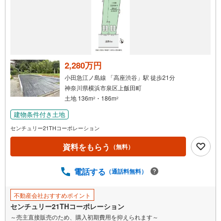
知
を
受
け
取
る
2,280万円
・
小田急江ノ島線 「高座渋谷」駅 徒歩21分
条
神奈川県横浜市泉区上飯田町
件
土地 136m
・186m
2
2
を
建物条件付き土地
マ
イ
センチュリー21THコーポレーション
ペ
資料をもらう
（無料）
ー
ジ
に
電話する
（通話料無料）
保
存
不動産会社おすすめポイント
す
センチュリー21THコーポレーション
る
～売主直接販売のため、購入初期費用を抑えられます～