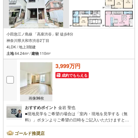
小田急江ノ島線 「高座渋谷」駅 徒歩8分
神奈川県大和市渋谷2丁目
4LDK / 地上3階建
土地
64.24m
/
建物
110m
2
2
3,999万円
成約でもらえる
画像
36
枚
おすすめポイント
金岩 聖也
■現地見学をご希望の場合は「室内・現地を見学する（無
料）」ボタンよりご希望の日時をご記入いただけますとス
ムーズにご案内が可能です。■ 住プロは大和市・綾瀬市・
座間市エリアに強い！ 住プロは、大和市・綾瀬市・座間市
ゴールド推奨店