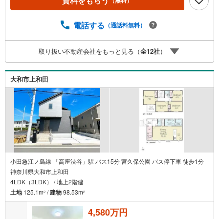
資料をもらう
（無料）
金アドバイス】【ファイナンシャルプラン提案書の作成】
を随時行っております。意外に知らないお客様が多い【定
年時の住宅ローン残高】【住宅購入者だけが加入できる無
電話する
（通話料無料）
料の生命保険】【13年間もらえる、国からの特別ボーナ
ス】これから多くなる【教育費】住宅を買った後から始ま
取り扱い不動産会社をもっと見る（
全
12
社
）
る【住宅ローン返済】65歳以上から必要になる【老後の費
用負担】住宅探しの【このタイミング】で不安な部分を明
確にしていきませんか？？ --------------
大和市上和田
小田急江ノ島線 「高座渋谷」駅 バス15分 宮久保公園 バス停下車 徒歩1分
神奈川県大和市上和田
4LDK（3LDK） / 地上2階建
土地
125.1m
/
建物
98.53m
2
2
4,580万円