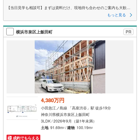
【当日見学も相談可】まずは資料だけ、現地待ち合わせのご案内も大歓迎
です♪
もっと見る
▼ 弊社売主・限定物件も多数あり ▼
・エリア特化の豊富な実績！自社物件も多数取扱あり
横浜市泉区上飯田町
PR
・地域密着の豊富な情報量で住まい探しをサポート！
・見学や資料請求はお気軽にどうぞ♪
▼ 他社掲載の物件もまとめてご紹介可 ▼
・効率よく複数を比較見学したい方、お任せください！
・ワンストップで比較検討！資金計画から丁寧に対応します。
▼ まずは話を聞いてみたい方も歓迎 ▼
・資金計画や住宅ローンのご相談のみでもお気軽に♪
▼ しつこい営業はいたしません ▼
・気になること、まずはメールでのお問い合わせでも結構です。
・お気軽にご相談ください！
4,380万円
ーーーーーーーーーーーーーーーーーーーーーーーーーー
ご質問、ご見学希望、資料請求など、まずはお気軽にお問い合わせくださ
小田急江ノ島線 「高座渋谷」駅 徒歩19分
い♪
神奈川県横浜市泉区上飯田町
3LDK / 2026年9月（築1年未満）
土地
91.69m
/
建物
100.19m
2
2
成約でもらえる