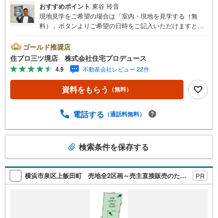
おすすめポイント
東谷 玲音
現地見学をご希望の場合は「室内・現地を見学する（無
料）」ボタンよりご希望の日時をご記入いただけますとス
ムーズにご案内が可能です。 住プロは大和市・綾瀬市・座
間市エリアに強い！ 住プロは、大和市・綾瀬市・座間市エ
ゴールド推奨店
リアの不動産売買専門会社です！最新物件情報や当社限定
住プロ三ツ境店 株式会社住宅プロデュース
で販売する物件情報も多数ございますので、お気軽にお問
4.9
不動産会社レビュー 22件
合せ下さい！ -------------- 弊社独自の住宅ローン提案システ
ム 弊社ではファイナンシャル専門スタッフによる【丁寧な
資料をもらう
（無料）
資金アドバイス】【ファイナンシャルプラン提案書の作
成】を随時行っております。意外に知らないお客様が多い
【定年時の住宅ローン残高】【住宅購入者だけが加入でき
電話する
（通話料無料）
る無料の生命保険】【13年間もらえる、国からの特別ボー
ナス】これから多くなる【教育費】住宅を買った後から始
こ
まる【住宅ローン返済】65歳以上から必要になる【老後の
検索条件を保存する
の
費用負担】住宅探しの【このタイミング】で不安な部分を
検
明確にしていきませんか？？ --------------
索
横浜市泉区上飯田町 売地全2区画～売主直接販売のため、購入初期費用を抑えられます～
PR
条
件
で
通