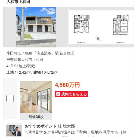
大和市上和田
小田急江ノ島線 「高座渋谷」駅 徒歩22分
神奈川県大和市上和田
4LDK / 地上2階建
土地
142.42m
/
建物
104.72m
2
2
4,580万円
成約でもらえる
画像
36
枚
おすすめポイント
桂 聡太郎
○現地見学をご希望の場合は「室内・現地を見学する（無