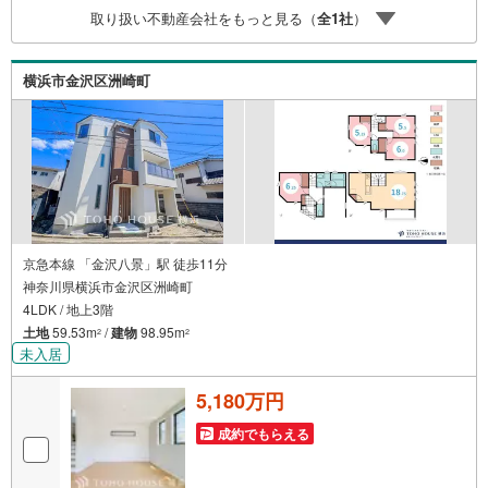
関/都市銀行利率/年利 0.95％（変動金利）※上記金利は 202
取り扱い不動産会社をもっと見る（
全
1
社
）
6年8月時点 のものであり、実際の適用金利は融資実行時の
ものとなります。金利情勢により表記の返済額と異なる場
合があります。ーーーーーーーーーーーーーーーーーーー
横浜市金沢区洲崎町
ーー
京急本線 「金沢八景」駅 徒歩11分
神奈川県横浜市金沢区洲崎町
4LDK / 地上3階
土地
59.53m
/
建物
98.95m
2
2
未入居
5,180万円
成約でもらえる