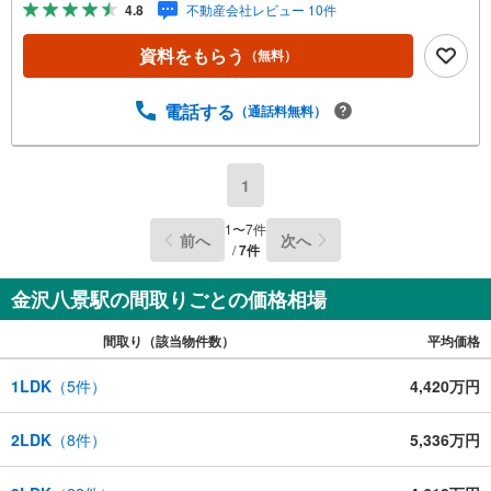
4.8
不動産会社レビュー 10件
満たした、上位4％しか受賞できない賞。それが「センチュ
リオン」です。弊社はそのセンチュリオンを2002年から欠
資料をもらう
（無料）
かすことなく取り続けております。◆住宅ローン相談会◆
お客様にあった無理のない住宅ローンの試算やご購入の際
に実際かかる諸費用の概算も行っております。人生最大の
電話する
（通話料無料）
お買い物になりますので、しっかりとした資金計画のアド
バイスをさせて頂きます。◆優遇金利にこだわる◆大きな
金額を長期間で返済する住宅ローンは優遇金利が0.1％変わ
1
るだけで、支払い総額に大きな変化が生じます。取引の多
い弊社は金融機関の特色、傾向、トレンドを熟知しており
1
〜
7
件
前へ
次へ
ますので、お客様のニーズにあった金融機関をご紹介させ
/
7
件
て頂きます。
金沢八景駅の間取りごとの価格相場
間取り（該当物件数）
平均価格
1LDK
（
5
件）
4,420万円
2LDK
（
8
件）
5,336万円