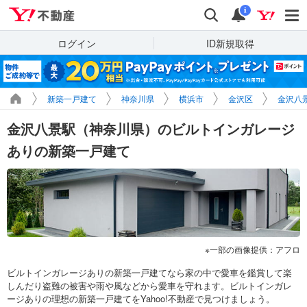
Yahoo!不動産
検索
通知
i
ログイン
ID新規取得
新築一戸建て
神奈川県
横浜市
金沢区
金沢八
金沢八景駅（神奈川県）のビルトインガレージ
ありの新築一戸建て
一部の画像提供：アフロ
ビルトインガレージありの新築一戸建てなら家の中で愛車を鑑賞して楽
しんだり盗難の被害や雨や風などから愛車を守れます。ビルトインガレ
ージありの理想の新築一戸建てをYahoo!不動産で見つけましょう。