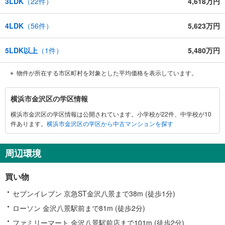
3LDK
（
22
件）
4,618万円
4LDK
（
56
件）
5,623万円
5LDK以上
（
1
件）
5,480万円
物件が所在する市区町村を対象とした平均価格を表示しています。
横
横浜市金沢区の学区情報
浜
横浜市金沢区の学区情報は公開されています。小学校が22件、中学校が10
市
件あります。
横浜市金沢区の学区から中古マンションを探す
金
沢
区
周辺環境
に
関
買い物
す
る
セブンイレブン 京急ST金沢八景まで38m (徒歩1分)
情
ローソン 金沢八景駅前まで81m (徒歩2分)
報
ファミリーマート 金沢八景駅前店まで101m (徒歩2分)