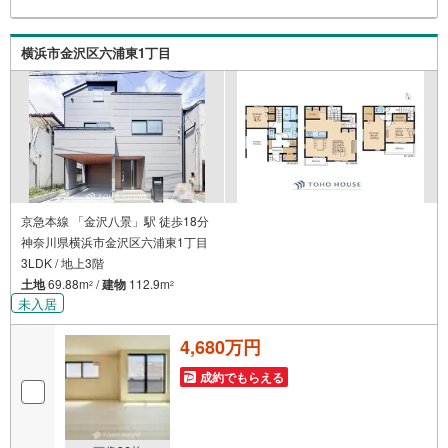
0.95％（変動金利）※上記金利は 2026年8月時点 のもので
あり、実際の適用金利は融資実行時のものとなります。金
利情勢により表記の返済額と異なる場合があります。ーー
横浜市金沢区六浦東1丁目
ーーーーーーーーーーーーーーーーーーーーーーー
京急本線 「金沢八景」駅 徒歩18分
神奈川県横浜市金沢区六浦東1丁目
3LDK / 地上3階
土地
69.88m
/
建物
112.9m
2
2
未入居
4,680万円
成約でもらえる