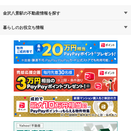
金沢八景駅の不動産情報を探す
暮らしのお役立ち情報
不動産・住宅
賃貸住宅
マンションカタログ
教えて！住まいの先生
新築マンション
中古マンション
新築一戸建て
中古一戸建て
注文住宅
土地
売却査定