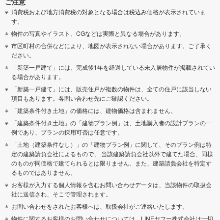
ご注意
消費税および地方消費税の対象となる場合は税込み価格が表示されていま
す。
物件の写真やイラスト、CGなどは実際と異なる場合があります。
市区町村の合併などにより、地図が表示されない場合があります。ご了承く
ださい。
「新築一戸建て」には、完成後1年を経過している未入居物件が掲載されてい
る場合があります。
「新築一戸建て」には、販売住戸が複数の物件は、全ての住戸に該当しない
項目もあります。各問い合わせ先にご確認ください。
「建築条件付き土地」の価格には、建物価格は含まれません。
「建築条件付き土地」の「建物プラン例」は、土地購入者の設計プランの一
例であり、プランの採用可否は任意です。
「土地（建築条件なし）」の「建物プラン例」に関して、そのプラン例は特
定の建築請負会社によるもので、 当該建築請負会社以外で建てた場合、同様
のものが同価格で建てられるとは限りません。また、建築請負会社を特定す
るものではありません。
お客様が入力する個人情報を含むお問い合わせデータは、当該物件の取扱会
社に送信され、そこで管理されます。
お問い合わせをされたお客様へは、取扱会社がご連絡いたします。
物件に関するお客様のお問い合わせについては、LINEヤフー株式会社は一切