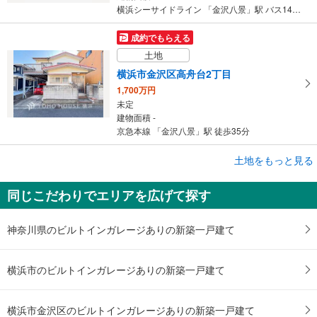
横浜シーサイドライン 「金沢八景」駅 バス14分 相武隧道 バス停下車 徒歩18分
成約でもらえる
土地
横浜市金沢区高舟台2丁目
1,700万円
未定
建物面積 -
京急本線 「金沢八景」駅 徒歩35分
土地をもっと見る
土地
横浜市金沢区釜利谷東1丁目
同じこだわりでエリアを広げて探す
3,450万円
未定
建物面積 -
神奈川県のビルトインガレージありの新築一戸建て
横浜シーサイドライン 「金沢八景」駅 徒歩7分
横浜市のビルトインガレージありの新築一戸建て
横浜市金沢区のビルトインガレージありの新築一戸建て