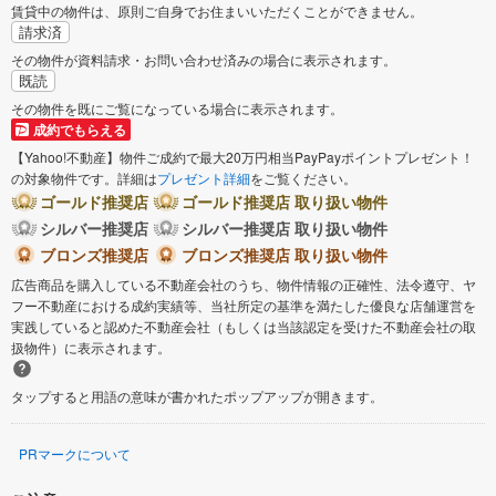
賃貸中の物件は、原則ご自身でお住まいいただくことができません。
請求済
その物件が資料請求・お問い合わせ済みの場合に表示されます。
既読
その物件を既にご覧になっている場合に表示されます。
成約でもらえる
【Yahoo!不動産】物件ご成約で最大20万円相当PayPayポイントプレゼント！
の対象物件です。詳細は
プレゼント詳細
をご覧ください。
ゴールド推奨店
ゴールド推奨店 取り扱い物件
シルバー推奨店
シルバー推奨店 取り扱い物件
ブロンズ推奨店
ブロンズ推奨店 取り扱い物件
広告商品を購入している不動産会社のうち、物件情報の正確性、法令遵守、ヤ
フー不動産における成約実績等、当社所定の基準を満たした優良な店舗運営を
実践していると認めた不動産会社（もしくは当該認定を受けた不動産会社の取
扱物件）に表示されます。
タップすると用語の意味が書かれたポップアップが開きます。
PRマークについて