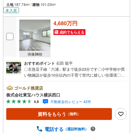
土地
187.74m
/
建物
101.03m
2
2
未入居
4,680万円
成約でもらえる
画像
36
枚
おすすめポイント
石田 龍平
〇京急逗子線「六浦」駅まで徒歩23分です〇小中学校や買
い物施設が徒歩10分以内の子育て世代に嬉しい住環境〇高
台のため解放感溢れる景色が広がりますーーーーYahoo！
不動産キャンペーン対象店舗ーーーー当店で物件を成約す
ゴールド推奨店
るとPayPayボーナスライトがもらえる「Yahoo！ 不動産
株式会社東宝ハウス横浜西口
物件ご成約キャンペーン」の対象になります。「資料をも
4.8
不動産会社レビュー 42件
らう」「見学予約をする」ボタンからお問い合わせくださ
い。※必ずYahoo！ JAPAN IDでログインしてください。※P
資料をもらう
（無料）
ayPayボーナスライトは出金と譲渡はできません。有効期
限は付与日から60日です。ーーーーーーーーーーーーーー
ーーーーーーーーーーーー紹介金融機関/都市銀行利率/年利
電話する
（通話料無料）