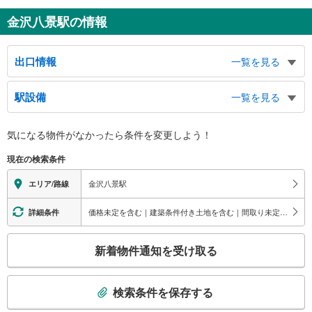
金沢八景駅の情報
出口情報
一覧を見る
出口
駅設備
一覧を見る
シーサイドライン
バリアフリー状況
気になる物件がなかったら
条件を変更しよう！
※段差なしでの移動経路
（○：有り △：要駅員設備 ×：無し）
現在の検索条件
地上⇔改札⇔ホーム：○
エレベータ
金沢八景駅
エリア/路線
・各ホーム⇔改札
トイレ
価格未定を含む｜建築条件付き土地を含む｜間取り未定を含む｜ビルトインガレージ
詳細条件
《多機能トイレ》
こ
・改札外
新着物件通知を受け取る
その他
の
検
・ＡＥＤ
索
検索条件を保存する
条