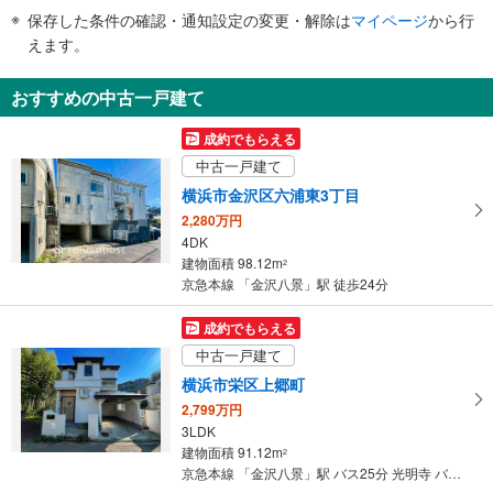
件
保存した条件の確認・通知設定の変更・解除は
マイページ
から行
で
えます。
通
知
おすすめの中古一戸建て
を
受
成約でもらえる
け
中古一戸建て
取
横浜市金沢区六浦東3丁目
る
2,280万円
・
4DK
条
建物面積 98.12m
2
件
京急本線 「金沢八景」駅 徒歩24分
を
マ
成約でもらえる
イ
中古一戸建て
ペ
横浜市栄区上郷町
ー
2,799万円
ジ
3LDK
に
建物面積 91.12m
2
保
京急本線 「金沢八景」駅 バス25分 光明寺 バス停下車 徒歩3分
存