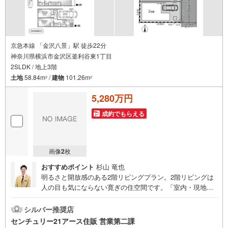
京急本線 「金沢八景」駅 徒歩22分
神奈川県横浜市金沢区釜利谷東1丁目
2SLDK / 地上3階
土地
58.84m
/
建物
101.26m
2
2
5,280万円
成約でもらえる
画像
2
枚
おすすめポイント
杉山 竜也
明るさと開放感のある2階リビングプラン。2階リビングは
人の目も気にならない寛ぎの住空間です。「室内・現地を
見学する」ボタンよりご予約いただくとご見学がスムーズ
になります。【センチュリー21アース住販のポイント】◆
シルバー推奨店
センチュリオン獲得店舗◆全国約970店舗あるセンチュリー
センチュリー21アース住販 営業第二課
21のお店。その中でも、アメリカ本部が設ける一定基準を