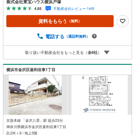
株式会社東宝ハウス横浜戸塚
を満たしており、一年中快適な室温を保ち光熱費の負担も
4.85
不動産会社レビュー 14件
軽減してくれる家計に優しい住まい＝＝＝＝＝＝＝＝＝＝
＝＝【東宝ハウス横浜戸塚】提携銀行 じぶん銀行利用可 *
資料をもらう
（無料）
がん100％保証団信＋全疾病保障付き＝＝＝＝＝＝＝＝＝＝
＝＝○現地見学会（事前に必ずお問い合わせください）毎
日、ご見学・ご相談が可能です。9:00～21:00まで。ご自宅
電話する
（通話料無料）
へお迎え、最寄駅でお待ち合わせ、弊社へのご来社等ご相
談下さい。○FPによるライフプランのシミュレーションラ
取り扱い不動産会社をもっと見る（
全
6
社
）
イフプランにあった資金計画や、住宅ローンのご相談な
ど。○キッズスペースもご用意しております○お車の無料提
携駐車場がございます詳しくは営業スタッフよりお伝えさ
横浜市金沢区釜利谷東1丁目
せて頂きます。なんでもお気軽にお申し付けくださいま
せ。
京急本線 「金沢八景」駅 徒歩23分
神奈川県横浜市金沢区釜利谷東1丁目
2LDK＋S / 地上3階