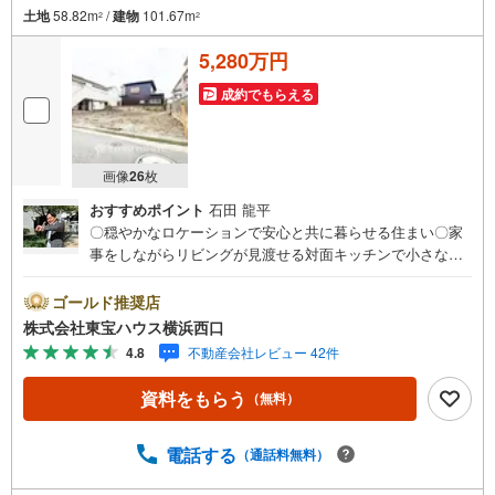
土地
58.82m
/
建物
101.67m
2
2
5,280万円
成約でもらえる
画像
26
枚
おすすめポイント
石田 龍平
〇穏やかなロケーションで安心と共に暮らせる住まい〇家
事をしながらリビングが見渡せる対面キッチンで小さなお
子様がいても安心〇大切なお車を雨や風から守ってくれる
ビルトイン車庫付き！玄関からの動線もよく乗り降りラク
ゴールド推奨店
ラクーーーーYahoo！ 不動産キャンペーン対象店舗ーーー
株式会社東宝ハウス横浜西口
ー当店で物件を成約するとPayPayボーナスライトがもらえ
4.8
不動産会社レビュー 42件
る「Yahoo！ 不動産 物件ご成約キャンペーン」の対象にな
ります。「資料をもらう」「見学予約をする」ボタンから
資料をもらう
（無料）
お問い合わせください。※必ずYahoo！ JAPAN IDでログイ
ンしてください。※PayPayボーナスライトは出金と譲渡は
できません。有効期限は付与日から60日です。ーーーーー
電話する
（通話料無料）
ーーーーーーーーーーーーーーーーーーーーー紹介金融機