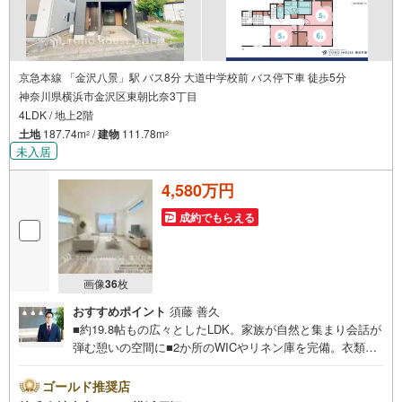
京急本線 「金沢八景」駅 バス8分 大道中学校前 バス停下車 徒歩5分
神奈川県横浜市金沢区東朝比奈3丁目
4LDK / 地上2階
土地
187.74m
/
建物
111.78m
2
2
未入居
4,580万円
成約でもらえる
画像
36
枚
おすすめポイント
須藤 善久
■約19.8帖もの広々としたLDK。家族が自然と集まり会話が
弾む憩いの空間に■2か所のWICやリネン庫を完備。衣類や
日用品もすっきり収納できる機能的な間取り■カースペース
は並列で2台分を確保。来客やご家族でお車を複数所有され
ゴールド推奨店
る際にも大変便利です。※車種による■「省エネ」住宅基準