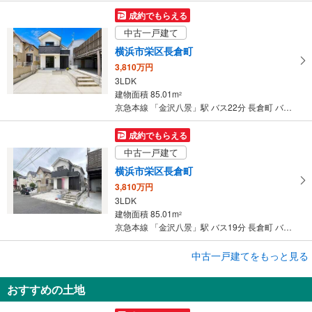
す
成約でもらえる
る
中古一戸建て
横浜市栄区長倉町
3,810万円
3LDK
建物面積 85.01m
2
京急本線 「金沢八景」駅 バス22分 長倉町 バス停下車 徒歩4分
成約でもらえる
中古一戸建て
横浜市栄区長倉町
3,810万円
3LDK
建物面積 85.01m
2
京急本線 「金沢八景」駅 バス19分 長倉町 バス停下車 徒歩4分
成約でもらえる
中古一戸建てをもっと見る
中古一戸建て
おすすめの土地
横浜市栄区桂町
4,080万円