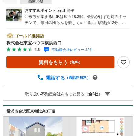
画像
36
枚
おすすめポイント
石田 龍平
〇家族が集まるLDKは広々18.3帖。会話がはずむ対面キッ
チンで、毎日の団らんを楽しく○「追浜」駅徒歩12分。家
族みんなが快適に暮らせる、緑豊かで閑静な環境○パントリ
ーや大型収納など、お片付けがラクになる充実の設計でス
ゴールド推奨店
ッキリとした暮らしーーーーYahoo！ 不動産キャンペーン
株式会社東宝ハウス横浜西口
対象店舗ーーーー当店で物件を成約するとPayPayボーナス
4.8
不動産会社レビュー 42件
ライトがもらえる「Yahoo！ 不動産 物件ご成約キャンペー
ン」の対象になります。「資料をもらう」「見学予約をす
資料をもらう
（無料）
る」ボタンからお問い合わせください。※必ずYahoo！ JAP
AN IDでログインしてください。※PayPayボーナスライト
は出金と譲渡はできません。有効期限は付与日から60日で
電話する
（通話料無料）
す。ーーーーーーーーーーーーーーーーーーーーーーーー
ーー紹介金融機関/都市銀行利率/年利 0.95％（変動金利）※
取り扱い不動産会社をもっと見る（
全
2
社
）
上記金利は 2026年8月時点 のものであり、実際の適用金利
は融資実行時のものとなります。金利情勢により表記の返
済額と異なる場合があります。ーーーーーーーーー
横浜市金沢区東朝比奈3丁目