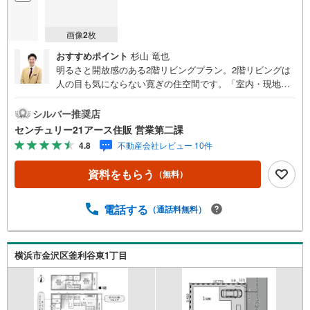
画像
2
枚
おすすめポイント
杉山 竜也
明るさと開放感のある2階リビングプラン。2階リビングは
人の目も気にならない寛ぎの住空間です。「室内・現地を
見学する」ボタンよりご予約いただくとご見学がスムーズ
になります。【センチュリー21アース住販のポイント】◆
シルバー推奨店
センチュリオン獲得店舗◆全国約970店舗あるセンチュリー
センチュリー21アース住販 営業第二課
21のお店。その中でも、アメリカ本部が設ける一定基準を
4.8
不動産会社レビュー 10件
満たした、上位4％しか受賞できない賞。それが「センチュ
リオン」です。弊社はそのセンチュリオンを2002年から欠
資料をもらう
（無料）
かすことなく取り続けております。◆住宅ローン相談会◆
お客様にあった無理のない住宅ローンの試算やご購入の際
に実際かかる諸費用の概算も行っております。人生最大の
電話する
（通話料無料）
お買い物になりますので、しっかりとした資金計画のアド
バイスをさせて頂きます。◆優遇金利にこだわる◆大きな
金額を長期間で返済する住宅ローンは優遇金利が0.1％変わ
横浜市金沢区釜利谷東1丁目
るだけで、支払い総額に大きな変化が生じます。取引の多
い弊社は金融機関の特色、傾向、トレンドを熟知しており
ますので、お客様のニーズにあった金融機関をご紹介させ
て頂きます。