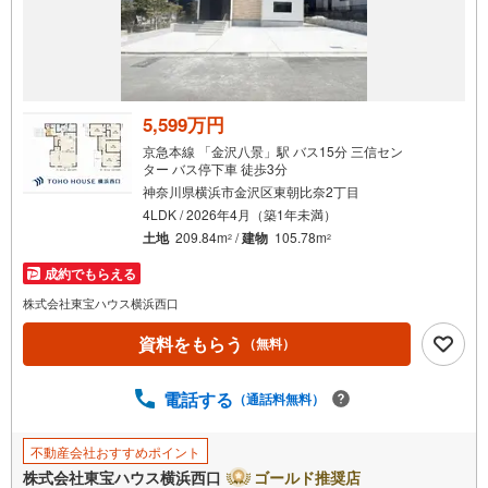
5,599万円
京急本線 「金沢八景」駅 バス15分 三信セン
ター バス停下車 徒歩3分
神奈川県横浜市金沢区東朝比奈2丁目
4LDK / 2026年4月（築1年未満）
土地
209.84m
/
建物
105.78m
2
2
成約でもらえる
株式会社東宝ハウス横浜西口
資料をもらう
（無料）
電話する
（通話料無料）
不動産会社おすすめポイント
株式会社東宝ハウス横浜西口
ゴールド推奨店