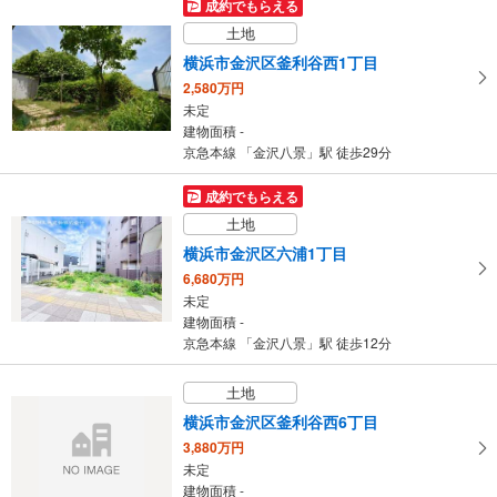
成約でもらえる
4LDK
土地
建物面積 94.25m
2
京急本線 「金沢八景」駅 バス35分 公田 バス停下車 徒歩5分
横浜市金沢区釜利谷西1丁目
2,580万円
未定
建物面積 -
京急本線 「金沢八景」駅 徒歩29分
成約でもらえる
土地
横浜市金沢区六浦1丁目
6,680万円
未定
建物面積 -
京急本線 「金沢八景」駅 徒歩12分
土地
横浜市金沢区釜利谷西6丁目
3,880万円
未定
建物面積 -