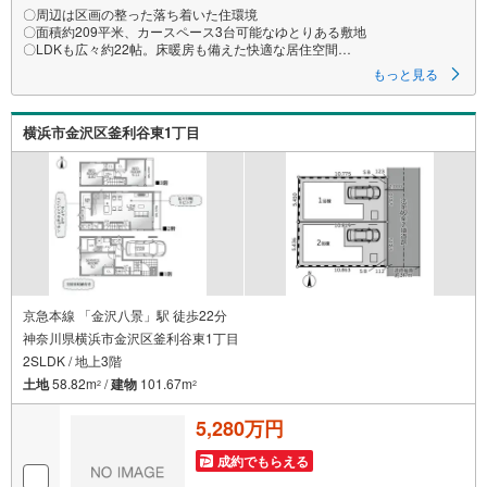
〇周辺は区画の整った落ち着いた住環境
〇面積約209平米、カースペース3台可能なゆとりある敷地
〇LDKも広々約22帖。床暖房も備えた快適な居住空間
ーーーーYahoo！ 不動産キャンペーン対象店舗ーーーー
もっと見る
当店で物件を成約するとPayPayボーナスライトがもらえる
「Yahoo！ 不動産 物件ご成約キャンペーン」の対象になります。
「資料をもらう」「見学予約をする」ボタンからお問い合わせください。
横浜市金沢区釜利谷東1丁目
※必ずYahoo！ JAPAN IDでログインしてください。
※PayPayボーナスライトは出金と譲渡はできません。有効期限は付与日か
ら60日です。
ーーーーーーーーーーーーーーーーーーーーーーーーーー
紹介金融機関/都市銀行
利率/年利 0.95％（変動金利）
※上記金利は 2026年8月時点 のものであり、実際の適用金利は融資実行時
のものとなります。金利情勢により表記の返済額と異なる場合がありま
す。
ーーーーーーーーーーーーーーーーーーーーーーーーー
京急本線 「金沢八景」駅 徒歩22分
神奈川県横浜市金沢区釜利谷東1丁目
2SLDK / 地上3階
土地
58.82m
/
建物
101.67m
2
2
5,280万円
成約でもらえる