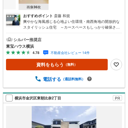
画像
36
枚
おすすめポイント
斎藤 和規
爽やかな海風感じる心地よい住環境・南西角地の開放的な
スタイリッシュ住宅 ～カースペースもしっかり確保され
ています～○閑静な住宅街の南西角地で明るく開放的な立地
○暮らしの中心となるLDKは18.7帖の広々とした空間○全居
シルバー推奨店
室2面採光、5帖以上の明るくゆとりある室内＝＝＝＝＝＝
東宝ハウス横浜
＝＝＝＝＝＝＝＝＝提携銀行 横浜銀行利用可変動金利35
4.78
不動産会社レビュー 14件
年の場合 金利 0.920％（諸条件あり）横浜銀行 提携金
利＝＝＝＝＝＝＝＝＝＝＝＝＝＝＝・年齢制限/20歳以上65
資料をもらう
（無料）
歳以下で完済時満80歳未満の方・返済期間/35年・利率/年
利0.92％ （変動金利の場合）※店頭金利より当初期間 -2.20
5％（35年）の適用を受けた場合・保証料/0円・事務手数
電話する
（通話料無料）
料/融資金額2％に消費税を加算した金額※金利は2026年4月
時点のものであり、実際の適用金利は融資実行時のものと
なります。※金利は年2回見直しされ、5年ごとに調整され
横浜市金沢区東朝比奈2丁目
PR
ます（ただし、前返済額の1.25倍が限度）