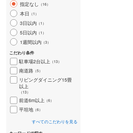
指定なし
（
16
）
北海道新幹線
(
0
)
本日
（
1
）
山形新幹線
(
316
)
3日以内
（
1
）
東海道新幹線
(
397
)
5日以内
（
1
）
九州新幹線
(
30
)
1週間以内
（
3
）
こだわり条件
駐車場2台以上
（
13
）
札幌市営地下鉄東豊線
(
0
)
南道路
（
5
）
東京メトロ銀座線
(
0
)
リビングダイニング15畳
以上
東京メトロ日比谷線
(
6
)
（
13
）
東京メトロ有楽町線
(
57
)
前道6m以上
（
6
）
平坦地
東京メトロ副都心線
(
57
)
（
6
）
都営新宿線
(
115
)
すべてのこだわりを見る
横浜市営地下鉄グリーンライン
キーワードで探す