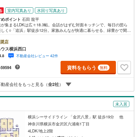
6
)
片町線
(
87
)
室内写真あり
水回り写真あり
る
)
関西空港線
(
1
)
すめポイント
石田 龍平
が集まるLDKは広々18.3帖。会話がはずむ対面キッチンで、毎日の団ら
東線
(
23
)
本四備讃線
(
1
)
楽しく○「追浜」駅徒歩12分。家族みんなが快適に暮らせる、緑豊かで閑静
境○パントリーや大型収納など、お片付けがラクになる充実の設計でスッキ
た暮らしーーーーYahoo！ 不動産キャンペーン対象店舗ーーーー当店で
予土線
(
0
)
奨店
成約するとPayPayボーナスライトがもらえる「Yahoo！ 不動産 物件ご
ハウス横浜西口
キャンペーン」の対象になります。「資料をもらう」「見学予約をする」
徳島線
(
1
)
不動産会社レビュー 42件
4.8
からお問い合わせください。※必ずYahoo！ JAPAN IDでログインしてく
い。※PayPayボーナスライトは出金と譲渡はできません。有効期限は付与
)
土讃線
(
1
)
資料をもらう
-59594
無料
ら60日です。ーーーーーーーーーーーーーーーーーーーーーーーーーー紹
機関/都市銀行利率/年利 0.95％（変動金利）※上記金利は 2026年8月時点
線
(
413
)
香椎線
(
117
)
のであり、実際の適用金利は融資実行時のものとなります。金利情勢によ
不動産会社をもっと見る（
全
2
社
）
記の返済額と異なる場合があります。ーーーーーーーーー
)
肥薩線
(
0
)
52
)
唐津線
(
7
)
未入居
1
)
大村線
(
4
)
横浜シーサイドライン 「金沢八景」駅 徒歩19分 他
99
)
日豊本線
(
129
)
神奈川県横浜市金沢区六浦南1丁目
4LDK/地上2階
)
吉都線
(
6
)