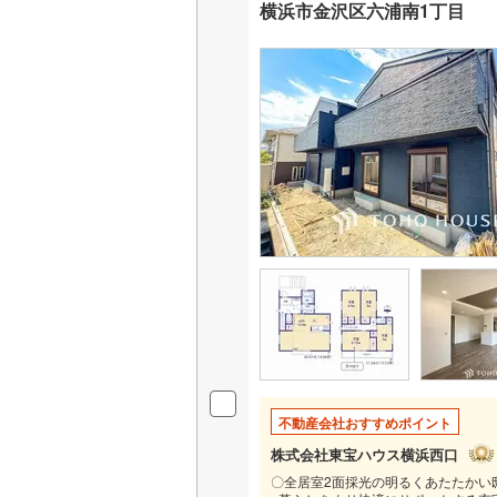
横浜市金沢区六浦南1丁目
いすみ鉄
IGRいわ
弘南鉄道
由利高原
長野電鉄
宇都宮ラ
鹿島臨海
小湊鐵道
(
上毛電気
不動産会社おすすめポイント
流鉄流山
株式会社東宝ハウス横浜西口
京成本線
(
〇全居室2面採光の明るくあたたかい