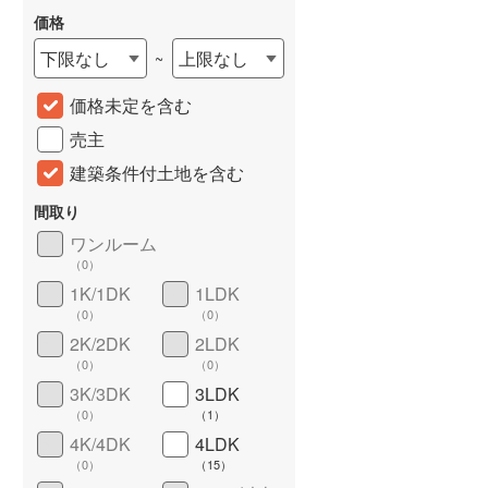
価格
城端線
(
0
)
下限なし
上限なし
~
関西本線（JR西日本）
(
167
)
価格未定を含む
大阪環状線
(
1
)
売主
山陽本線（JR西日本）
(
361
)
建築条件付土地を含む
姫新線
(
58
)
間取り
吉備線
(
0
)
ワンルーム
詳しく見る
（
0
）
芸備線
(
12
)
1K/1DK
1LDK
可部線
(
3
)
（
0
）
（
0
）
2K/2DK
2LDK
宇部線
(
3
)
（
0
）
（
0
）
3K/3DK
3LDK
山陰本線
(
20
)
（
0
）
（
1
）
境線
(
1
)
4K/4DK
4LDK
（
0
）
（
15
）
奈良線
(
69
)