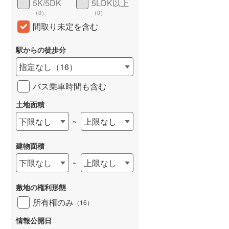
5K/5DK
5LDK以上
和歌山線
(
84
)
（
0
）
（
0
）
間取り未定を含む
東西線
(
26
)
駅からの徒歩分
予讃線
(
1
)
指定なし
（
16
）
高徳線
(
1
)
バス乗車時間も含む
牟岐線
(
3
)
土地面積
山陽本線（JR九州）
(
6
)
下限なし
上限なし
~
篠栗線
(
25
)
指宿枕崎線
(
18
)
建物面積
下限なし
上限なし
~
筑肥線
(
18
)
久大本線
(
24
)
敷地の権利形態
所有権のみ
日田彦山線
(
24
)
（
16
）
情報公開日
筑豊本線
(
36
)