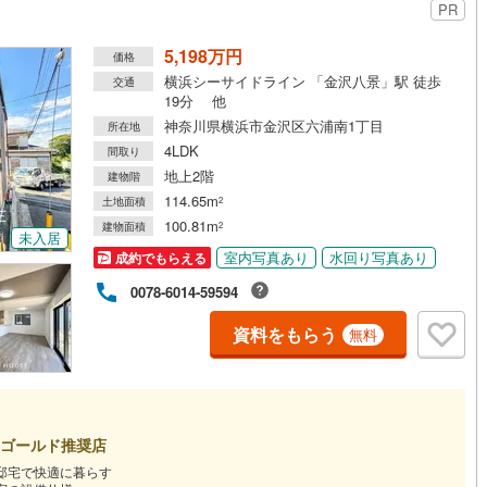
PR
5,198万円
道
(
0
)
北越急行ほくほく線
(
0
)
価格
横浜シーサイドライン 「金沢八景」駅 徒歩
交通
て銀河鉄道
(
1
)
青い森鉄道
(
0
)
19分 他
神奈川県横浜市金沢区六浦南1丁目
所在地
弘南線
(
0
)
弘南鉄道大鰐線
(
0
)
4LDK
間取り
地上2階
鉄道鳥海山ろく線
(
0
)
福島交通飯坂線
(
33
)
建物階
114.65m
土地面積
2
長野線
(
4
)
上田電鉄別所線
(
2
)
100.81m
建物面積
2
未入居
イトレール
(
115
)
関東鉄道竜ケ崎線
(
13
)
室内写真あり
水回り写真あり
成約でもらえる
0078-6014-59594
鉄道大洗鹿島線
(
55
)
ひたちなか海浜鉄道湊線
(
33
)
資料をもらう
無料
55
)
千葉都市モノレール
(
151
)
鉄道上毛線
(
75
)
秩父鉄道
(
59
)
線
(
93
)
つくばエクスプレス
(
217
)
ゴールド推奨店
321
)
京成押上線
(
4
)
邸宅で快適に暮らす