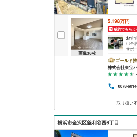
後藤寺線
(
東北新幹
5,198万円
秋田新幹
成約でもらえ
おす
山陽新幹
〇全
サポー
西九州新
画像
36
枚
設計ー
すると
ゴールド推
ペー
株式会社東宝
地下鉄
札幌市営
お問い
ayP
仙台市地
です
0078-6014
都市銀
東京メト
り、
済額
東京メト
取り扱い
ーー
東京メト
横浜市金沢区釜利谷西6丁目
都営浅草
都営大江