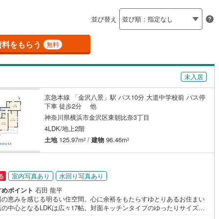
島根
岡山
広島
山口
釜石線
(
6
)
6
)
(
2
)
(
0
)
(
0
)
(
0
)
(
0
)
(
0
)
並び替え
ダイニング15畳以上
花輪線
(
0
)
香川
愛媛
高知
保存した条件を見る
磐越東線
(
107
)
資料をもらう
無料
佐賀
長崎
熊本
大分
施工・品質・工法関連
陸羽東線
(
14
)
未入居
震、制震構造
設計住宅性能評価付き
61
)
米坂線
(
0
)
（
16
）
京急本線 「金沢八景」駅 バス10分 大道中学校前 バス停
五能線
(
0
)
この条件で検索する
この条件で検索する
この条件で検索する
この条件で検索する
この条件で検索する
この条件で検索する
市区町村以下を選択
市区町村を選択す
駅を選択する
下車 徒歩2分 他
住宅
（
12
）
大規模（総区画数50戸以上）
0
)
白新線
(
2
)
神奈川県横浜市金沢区東朝比奈3丁目
（
0
）
)
(
4
)
4LDK/地上2階
越後線
(
8
)
土地
125.97m
/
建物
96.46m
2
2
ライン（宇都宮～逗子）
湘南新宿ライン（前橋～小田原）
(
937
)
駅が始発駅
（
6
）
海まで2km以内
（
1
）
産業振興センター
室内写真あり
水回り写真あり
る
)
(
0
)
(
0
)
(
1
)
(
0
)
(
0
)
)
内房線
(
275
)
全体
すめポイント
石田 龍平
8
)
鹿島線
(
6
)
陽の恵みを感じる明るい住空間。心に余裕をもたらすゆとりあるお住まい
(
0
)
活の中心となるLDKは広々17帖。対面キッチンタイプのゆったりサイズ〇
（
6
）
バリアフリー住宅
（
3
）
ペース2台駐車可能です（車種によります）ーーーーYahoo！ 不動産キャ
)
東海道本線
(
299
)