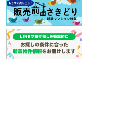
イン
(
0
)
しなの鉄道
(
7
)
津軽鉄道
(
0
)
三陸鉄道リアス線
(
9
)
仙台空港アクセス線
(
37
)
松本電鉄上高地線
(
0
)
関東鉄道常総線
(
75
)
銚子電気鉄道
(
11
)
上信電鉄上信線
(
38
)
埼玉新都市交通伊奈線
(
332
)
京成成田高速鉄道アクセス線
(
18
)
京成千葉線
(
59
)