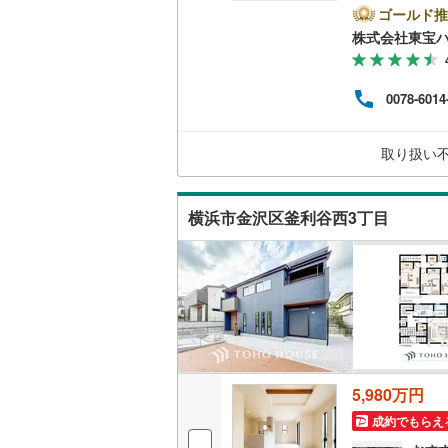
ンペ
ゴールド推
二世帯向
らえる
南武線
(
18
株式会社東宝
をも
(
1
)
(
16
)
サービス
o！ 
横浜線
(
58
はで
0078-6014
ーーー
キッチン
相模線
(
49
利）※
のも
五日市線
(
独立型キ
取り扱い
ーー
篠ノ井線
(
浴室
横浜市金沢区釜利谷西3丁目
常磐線（
浴室乾燥
伊東線
(
0
)
バルコニー、
身延線
(
60
ウッドデ
武豊線
(
10
関西本線（
収納
5,980万円
参宮線
(
0
)
ウォーク
成約でもらえ
大糸線（J
（
1
）