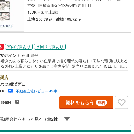
神奈川県横浜市金沢区釜利谷西6丁目
4LDK＋S/地上2階
営地下鉄東山線
(
189
)
名古屋市営地下鉄名城線
(
116
)
土地
250.79m
/
建物
109.72m
2
2
営地下鉄桜通線
(
183
)
名古屋市営地下鉄上飯田線
(
42
)
地下鉄烏丸線
(
2
)
京都市営地下鉄東西線
(
8
)
室内写真あり
水回り写真あり
る
tro今里筋線
(
5
)
OsakaMetro御堂筋線
(
27
)
すめポイント
石田 龍平
tro四つ橋線
(
1
)
OsakaMetro中央線
(
6
)
ち着きのある暮らしやすい住環境で描く理想の暮らし○閑静な環境に映える
クな外観×上質とゆとりを感じる室内空間○陽当りに恵まれた4SLDK。充実
設備で快適な暮らしをーーーーYahoo！ 不動産キャンペーン対象店舗ー
tro堺筋線
(
0
)
神戸市営地下鉄西神・山手線
(
57
)
当店で物件を成約するとPayPayボーナスライトがもらえる「Yahoo！ 不
奨店
 物件ご成約キャンペーン」の対象になります。「資料をもらう」「見学予
下鉄空港線
(
17
)
福岡市地下鉄箱崎線
(
0
)
ハウス横浜西口
る」ボタンからお問い合わせください。※必ずYahoo！ JAPAN IDでログ
不動産会社レビュー 42件
4.8
してください。※PayPayボーナスライトは出金と譲渡はできません。有効
は付与日から60日です。ーーーーーーーーーーーーーーーーーーーーーー
0
)
函館市電
(
0
)
資料をもらう
-59594
無料
ー紹介金融機関/都市銀行利率/年利 0.95％（変動金利）※上記金利は 202
8月時点 のものであり、実際の適用金利は融資実行時のものとなります。金
りび鉄道
(
0
)
わたらせ渓谷鐵道
(
0
)
勢により表記の返済額と異なる場合があります。ーーーーーーーーーーー
不動産会社をもっと見る（
全
2
社
）
ーーーーーーーーーーーー
行
(
46
)
会津鉄道
(
3
)
縦貫鉄道
(
0
)
しなの鉄道北しなの線
(
2
)