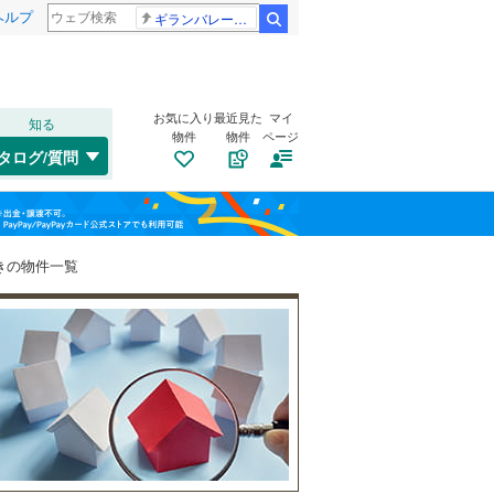
ヘルプ
ギランバレー症候群
検索
お気に入り
最近見た
マイ
知る
物件
物件
ページ
千歳線
(
0
)
タログ/質問
日高本線
(
0
)
トイレ２か所
（
16
）
福島
宗谷本線
(
0
)
(
0
)
(
1
)
(
2
)
太陽光発電システム
（
3
）
栃木
群馬
山梨
東北本線
(
1,094
)
きの物件一覧
川越線
(
496
)
(
0
)
(
0
)
(
0
)
吾妻線
(
21
)
日光線
(
136
)
南道路
（
5
）
(
3
)
(
2
)
(
1
)
仙石線
(
110
)
和歌山
大船渡線
(
13
)