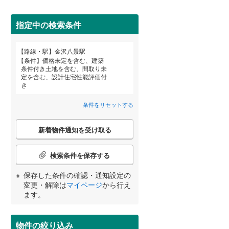
田沢湖線
(
0
)
堀ノ内
(
0
)
(
2
)
指定中の検索条件
(
1
)
八戸線
(
0
)
磐越西線
(
79
)
路線・駅
金沢八景駅
宮崎
鹿児島
沖縄
条件
価格未定を含む、建築
陸羽西線
(
0
)
条件付き土地を含む、間取り未
定を含む、設計住宅性能評価付
住宅性能評価付き
（
12
）
左沢線
(
27
)
き
津軽線
(
0
)
条件をリセットする
する
る
条件をリセットする
条件をリセットする
条件をリセットする
条件をリセットする
条件をリセットする
条件をリセットする
信越本線
(
55
)
こ
新着物件通知を受け取る
の
弥彦線
(
0
)
検
索
検索条件を保存する
総武本線
(
247
)
条
件
小学校まで1km以内
（
8
）
保存した条件の確認・通知設定の
で
海の公園柴口
海の公園南口
変更・解除は
マイページ
から行え
(
1
)
京葉線
(
96
)
通
ます。
(
1
)
(
1
)
知
久留里線
(
108
)
を
間取り変更可能
（
0
）
受
物件の絞り込み
山手線
(
7
)