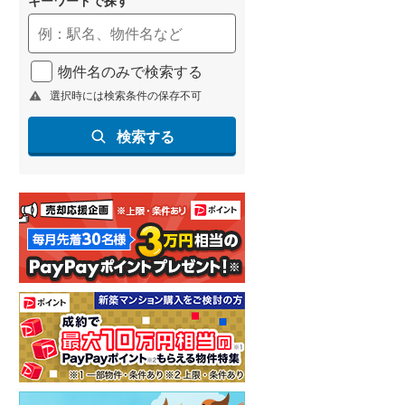
(
55
)
名古屋市営地下鉄鶴舞線
(
123
)
物件名のみで検索する
名古屋市営地下鉄名港線
(
27
)
選択時には検索条件の保存不可
OsakaMetro長堀鶴見緑地線
(
9
)
検索する
OsakaMetro谷町線
(
33
)
OsakaMetro千日前線
(
2
)
神戸市営地下鉄海岸線
(
0
)
福岡市地下鉄七隈線
(
102
)
函館市電宝来・谷地頭線
(
0
)
真岡鐵道
(
12
)
山形鉄道フラワー長井線
(
0
)
えちごトキめき鉄道妙高はねうまラ