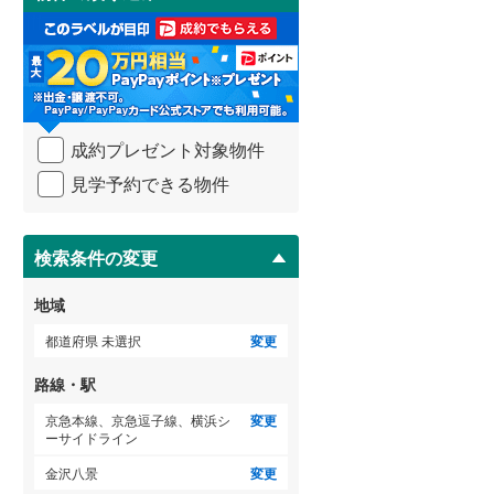
け
3階建て以上
（
1
）
取
武蔵野線
(
852
)
る
・
横須賀線
(
70
)
条
件
青梅線
(
285
)
を
成約プレゼント対象物件
マ
小海線
(
1
)
イ
見学予約できる物件
ペ
京浜東北線
(
570
)
ー
ジ
総武線
(
296
)
に
検索条件の変更
保
御殿場線
(
144
)
存
地域
す
中央本線（JR東海）
(
438
)
る
都道府県 未選択
変更
太多線
(
60
)
路線・駅
名松線
(
0
)
京急本線、京急逗子線、横浜シ
変更
ーサイドライン
東海道本線（JR西日本）
(
127
)
金沢八景
変更
小浜線
(
0
)