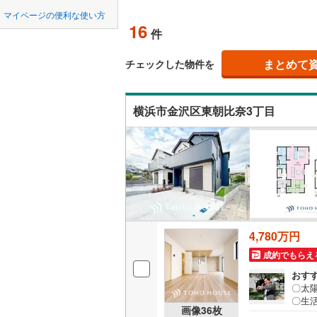
中国
LD
鳥取
北上線
(
0
)
マイページの便利な使い方
(
4
)
(
10
)
(
1
16
リビング
件
山田線
(
0
)
四国
徳島
（
13
）
大湊線
(
0
)
まとめて
チェックした物件を
九州・沖縄
福岡
構造・規模・
只見線
(
3
)
(
2
)
(
4
)
横浜市金沢区東朝比奈3丁目
耐震、免
奥羽本線
(
（
8
）
男鹿線
(
0
)
0
0
0
0
0
0
該当物件
該当物件
該当物件
該当物件
該当物件
該当物件
件
件
件
件
件
件
長期優良
羽越本線
(
(
16
)
(
9
)
(
6
飯山線
(
0
)
立地
湘南新宿
4,780万円
(
723
)
最寄りの
成約でもらえ
(
1
)
(
0
)
(
0
外房線
(
87
間取り、居室
おす
成田線
(
11
〇太
〇生
吹き抜け
画像
36
枚
カース
東金線
(
24