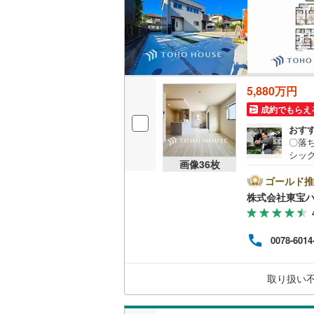
名古屋市
名古屋市
5,880万円
京都市営
成約でもらえ
OsakaMe
おす
OsakaMe
〇落
シッ
画像
36
枚
の建物
OsakaMe
ーーー
ゴールド推
動産
福岡市地
株式会社東宝
約をす
イン
私鉄・その他
期限
札幌市電
(
0078-6014
ーーー
6年
道南いさ
利情
取り扱い
ーー
阿武隈急
秋田内陸