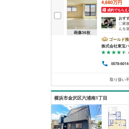
4,680万円
桜井線
(
11
成約でもらえ
阪和線
(
32
おす
〇家族
おおさか
んを
画像
36
枚
な環
リとし
内子線
(
0
)
ゴールド推
物件を
株式会社東宝
成約
鳴門線
(
0
)
ボタン
ださ
土讃線
(
11
0078-6014
日か
介金融
鹿児島本
のも
取り扱い
り表
三角線
(
57
長崎本線
(
横浜市金沢区六浦南1丁目
佐世保線
(
豊肥本線
(
日南線
(
40