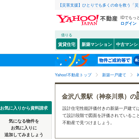
【災害支援】ひとりでも多くの命を救う「災
IDでもっ
ログイン
借りる
北海道
JR
北海道
函館本線
(
こだわり条件
設備
賃貸住宅
新築マンション
中古マンシ
石勝線
(
0
)
床暖房
（
東北
青森
根室本線
(
(
0
)
(
0
)
(
0
駐車場2
関東
東京
石北本線
(
Yahoo!不動産トップ
新築一戸建て
ＴＶモニ
（
16
）
常磐線
(
62
信越・北陸
新潟
(
1
)
(
0
)
(
1
金沢八景駅（神奈川県）の
高崎線
(
64
配置、向き、
東海
愛知
お気に入りから資料請求
設計住宅性能評価付きの新築一戸建て
両毛線
(
10
前道6m
て設計段階で図面を評価されていること
(
0
)
(
1
)
(
0
烏山線
(
99
気になる物件を
不動産で見つけましょう。
近畿
大阪
平坦地
（
お気に入りに
石巻線
(
6
)
追加してみましょう