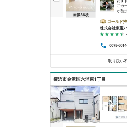
おす
〇カ
越美北線
(
が徒
販売、価格、
画像
36
枚
Yah
氷見線
(
0
)
ボーナ
ゴールド推
即入居可
にな
株式会社東宝
紀勢本線（
ださい
ライ
オンライン対
桜島線
(
1
)
ーー
0078-6014
利 0
オンライ
加古川線
(
金利
合が
赤穂線
(
8
)
取り扱い
オンライ
宇野線
(
3
)
横浜市金沢区六浦東1丁目
福塩線
(
4
)
岩徳線
(
0
)
小野田線
(
舞鶴線
(
4
)
木次線
(
0
)