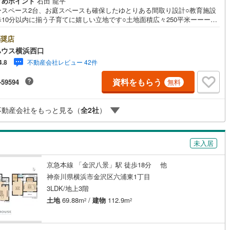
すめポイント
石田 龍平
ースペース2台、お庭スペースも確保したゆとりある間取り設計○教育施設
0
)
七尾線
(
0
)
歩10分以内に揃う子育てに嬉しい立地です○土地面積広々250平米ーーーー
契約、入居関連など
oo！ 不動産キャンペーン対象店舗ーーーー当店で物件を成約するとPayPay
高山本線（JR西日本）
(
0
)
スライトがもらえる「Yahoo！ 不動産 物件ご成約キャンペーン」の対象
奨店
能
（
7
）
ります。「資料をもらう」「見学予約をする」ボタンからお問い合わせく
ハウス横浜西口
JR西日本）
(
1
)
湖西線
(
43
)
。※必ずYahoo！ JAPAN IDでログインしてください。※PayPayボーナス
不動産会社レビュー 42件
4.8
トは出金と譲渡はできません。有効期限は付与日から60日です。ーーーー
応
福知山線
(
96
)
ーーーーーーーーーーーーーーーーーーーー紹介金融機関/都市銀行利率/年
資料をもらう
-59594
無料
.95％（変動金利）※上記金利は 2026年8月時点 のものであり、実際の適用
ン内見(相談)可
（
8
）
IT重説可
（
3
）
30
)
播但線
(
37
)
は融資実行時のものとなります。金利情勢により表記の返済額と異なる場
あります。ーーーーーーーーーーーーーーーーーーーーーーーーー
津山線
(
0
)
不動産会社をもっと見る（
全
2
社
）
ン対応とは？
伯備線
(
10
)
未入居
呉線
(
30
)
京急本線 「金沢八景」駅 徒歩18分 他
山口線
(
1
)
神奈川県横浜市金沢区六浦東1丁目
1
)
美祢線
(
0
)
3LDK/地上3階
土地
69.88m
/
建物
112.9m
2
2
因美線
(
0
)
草津線
(
18
)