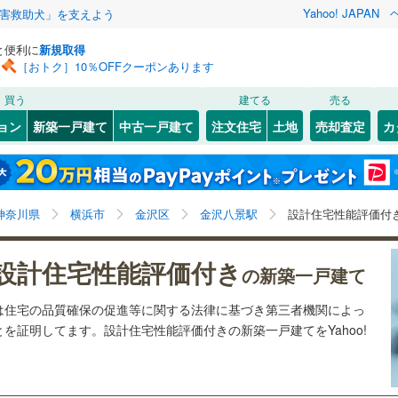
Yahoo! JAPAN
害救助犬」を支えよう
と便利に
新規取得
［おトク］10％OFFクーポンあります
検索条件を保存しました
買う
建てる
売る
0
)
札沼線
(
0
)
ョン
新築一戸建て
中古一戸建て
注文住宅
土地
売却査定
カ
この検索条件の新着物件通知は、
マイページ
から設定できます。
室蘭本線
(
0
)
4
）
オール電化
（
0
）
岩手
宮城
秋田
山形
0
)
富良野線
(
0
)
)
(
0
)
(
0
)
(
0
)
(
0
)
(
0
)
(
0
)
台以上
（
13
）
ビルトインガレージ
（
1
）
金沢八景駅、価格未定を含む、建築条件付き土地を含
神奈川
埼玉
千葉
茨城
0
)
釧網本線
(
0
)
神奈川県
横浜市
金沢区
金沢八景駅
設計住宅性能評価付
タ付インターホン
防犯カメラ
（
0
）
む、間取り未定を含む、設計住宅性能評価付き
3
)
水郡線
(
161
)
長野
富山
石川
福井
)
(
2
)
(
1
)
(
2
)
(
0
)
(
0
)
(
0
)
設計住宅性能評価付き
の新築一戸建て
5
)
上越線
(
116
)
建ち方、日当たり
閉じる
閉じる
お気に入りリストを見る
お気に入りリストを見る
閉じる
閉じる
岐阜
静岡
三重
は住宅の品質確保の促進等に関する法律に基づき第三者機関によっ
5
)
水戸線
(
30
)
以上
（
6
）
角地
（
2
）
を証明してます。設計住宅性能評価付きの新築一戸建てをYahoo!
日ノ出町
井土ケ谷
検索条件を保存する
)
(
0
)
(
2
)
(
6
)
(
4
)
)
仙山線
(
102
)
(
0
)
(
1
)
兵庫
京都
滋賀
奈良
6
）
マイページ
気仙沼線
(
0
)