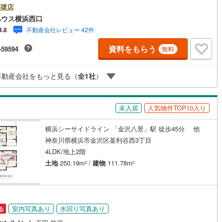
ーン対象店舗ーーーー当店で物件を成約するとPayPayボーナスライトがも
奨店
け
（
0
）
平屋・1階建て
（
0
）
「Yahoo！ 不動産 物件ご成約キャンペーン」の対象になります。「資料
5
)
鶴見線
(
4
)
ハウス横浜西口
らう」「見学予約をする」ボタンからお問い合わせください。※必ずYaho
ルーム（納戸）
（
5
）
不動産会社レビュー 42件
4.8
JAPAN IDでログインしてください。※PayPayボーナスライトは出金と譲渡
8
)
根岸線
(
27
)
きません。有効期限は付与日から60日です。ーーーーーーーーーーーーー
資料をもらう
-59594
無料
ーーーーーーーーーー紹介金融機関/都市銀行利率/年利 0.95％（変動金
2
)
中央本線（JR東日本）
(
558
)
上記金利は 2026年8月時点 のものであり、実際の適用金利は融資実行時
のとなります。金利情勢により表記の返済額と異なる場合があります。ー
176
)
八高線
(
499
)
ッチン
（
0
）
対面キッチン
（
15
）
不動産会社をもっと見る（
全
1
社
）
ーーーーーーーーーーーーーーーーーーーーーー
5
)
大糸線（JR東日本）
(
1
)
各駅停車）
(
302
)
埼京線
(
250
)
未入居
人気物件TOP10入り
機あり
（
16
）
東海道本線（JR東海）
(
1,180
)
横浜シーサイドライン 「金沢八景」駅 徒歩45分 他
神奈川県横浜市金沢区釜利谷西3丁目
庭
)
飯田線
(
144
)
4LDK/地上2階
ッキあり
（
0
）
9
)
高山本線（JR東海）
(
70
)
土地
250.19m
/
建物
111.78m
2
2
JR東海）
(
189
)
紀勢本線（JR東海）
(
3
)
博多南線
(
84
)
インクローゼット
床下収納
（
16
）
室内写真あり
水回り写真あり
る
R西日本）
(
0
)
北陸本線
(
6
)