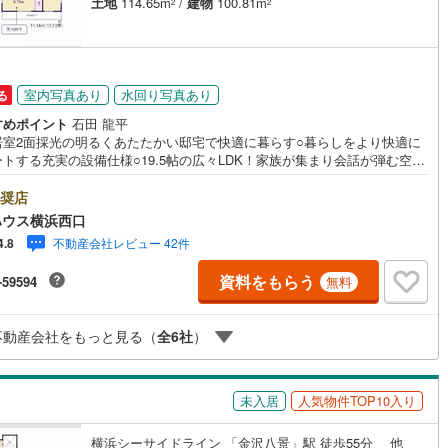
土地
114.65m
/
建物
100.81m
2
2
3
)
宮崎空港線
(
22
)
線
(
342
)
上越新幹線
(
191
)
線
(
156
)
北陸新幹線
(
192
)
室内写真あり
水回り写真あり
る
すめポイント
石田 龍平
線
(
94
)
北陸新幹線（JR西日本）
(
2
)
居室2面採光の明るくあたたかい邸宅で快適に暮らす○暮らしをより快適に
トする充実の設備仕様○19.5帖の広々LDK！家族が集まり会話が弾む空間
幹線
(
4
)
ーーーYahoo！ 不動産キャンペーン対象店舗ーーーー当店で物件を成約
PayPayボーナスライトがもらえる「Yahoo！ 不動産 物件ご成約キャン
奨店
ン」の対象になります。「資料をもらう」「見学予約をする」ボタンから
ハウス横浜西口
地下鉄南北線
(
0
)
札幌市営地下鉄東西線
(
2
)
合わせください。※必ずYahoo！ JAPAN IDでログインしてください。※P
不動産会社レビュー 42件
4.8
ayボーナスライトは出金と譲渡はできません。有効期限は付与日から60日
下鉄南北線
(
242
)
仙台市地下鉄東西線
(
64
)
。ーーーーーーーーーーーーーーーーーーーーーーーーーー紹介金融機関/
資料をもらう
-59594
無料
行利率/年利 0.95％（変動金利）※上記金利は 2026年8月時点 のものであ
ロ丸ノ内線
(
11
)
東京メトロ丸ノ内方南支線
(
1
)
実際の適用金利は融資実行時のものとなります。金利情勢により表記の返
と異なる場合があります。ーーーーーーーーーーーーーーーーーーーーー
ロ東西線
(
76
)
東京メトロ千代田線
(
24
)
不動産会社をもっと見る（
全
6
社
）
ーー
ロ半蔵門線
(
0
)
東京メトロ南北線
(
10
)
未入居
人気物件TOP10入り
線
(
0
)
都営三田線
(
5
)
横浜シーサイドライン 「金沢八景」駅 徒歩55分 他
戸線
(
19
)
横浜市営地下鉄ブルーライン
(
140
)