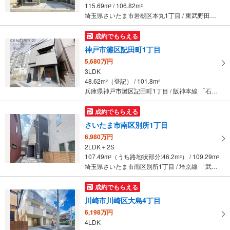
115.69m
/ 106.82m
2
2
埼玉県さいたま市岩槻区本丸1丁目 / 東武野田線 「岩槻」駅 徒歩16分
成約でもらえる
神戸市灘区記田町1丁目
5,680万円
3LDK
48.62m
（登記） / 101.8m
2
2
兵庫県神戸市灘区記田町1丁目 / 阪神本線 「石屋川」駅 徒歩4分
成約でもらえる
さいたま市南区別所1丁目
6,980万円
2LDK＋2S
107.49m
（うち路地状部分:46.2m
） / 109.29m
2
2
2
埼玉県さいたま市南区別所1丁目 / 埼京線 「武蔵浦和」駅 徒歩11分
成約でもらえる
川崎市川崎区大島4丁目
6,198万円
4LDK