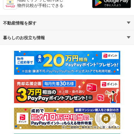
物件比較が手軽にできる
不動産情報を探す
暮らしのお役立ち情報
不動産・住宅
賃貸住宅
マンションカタログ
教えて！住まいの先生
新築マンション
中古マンション
新築一戸建て
中古一戸建て
注文住宅
土地
売却査定