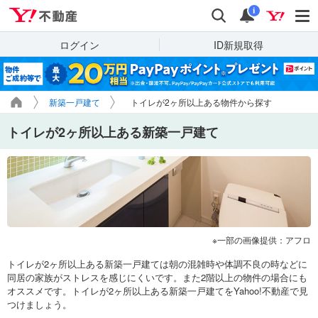
Yahoo!不動産
検索
通知
i
ログイン
ID新規取得
新築一戸建て
トイレが2ヶ所以上ある物件から探す
トイレが2ヶ所以上ある新築一戸建て
一部の画像提供：アフロ
トイレが2ヶ所以上ある新築一戸建ては朝の混雑時や体調不良の時などに
同居の家族がストレスを感じにくいです。また2階以上の物件の場合にも
オススメです。トイレが2ヶ所以上ある新築一戸建てをYahoo!不動産で見
つけましょう。