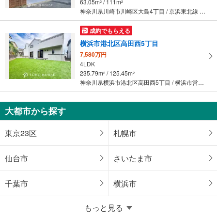
63.05m
/ 111m
2
2
神奈川県川崎市川崎区大島4丁目 / 京浜東北線 「川崎」駅 徒歩28分
成約でもらえる
横浜市港北区高田西5丁目
7,580万円
4LDK
235.79m
/ 125.45m
2
2
神奈川県横浜市港北区高田西5丁目 / 横浜市営地下鉄グリーンライン 「東山田」駅 徒歩11分
大都市から探す
東京23区
札幌市
仙台市
さいたま市
千葉市
横浜市
もっと見る