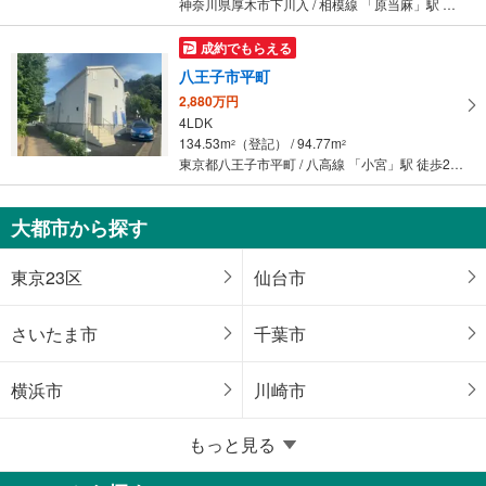
神奈川県厚木市下川入 / 相模線 「原当麻」駅 徒歩63分
成約でもらえる
八王子市平町
2,880万円
4LDK
134.53m
（登記） / 94.77m
2
2
東京都八王子市平町 / 八高線 「小宮」駅 徒歩24分
大都市から探す
東京23区
仙台市
さいたま市
千葉市
横浜市
川崎市
もっと見る