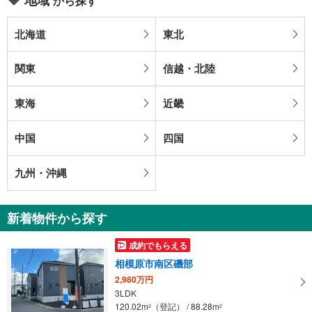
から探す
北海道
東北
関東
信越・北陸
東海
近畿
中国
四国
九州・沖縄
新着物件から探す
成約でもらえる
相模原市南区磯部
2,980万円
3LDK
120.02m
（登記） / 88.28m
2
2