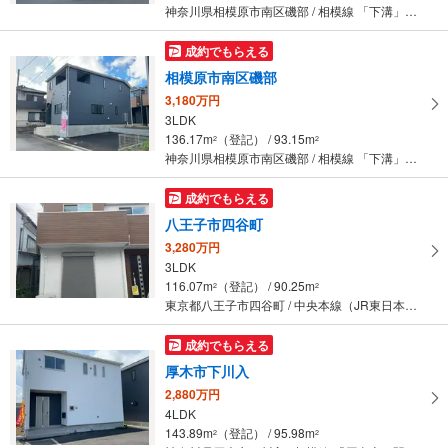
神奈川県相模原市南区磯部 / 相模線 「下溝」駅 徒歩17分
成約でもらえる
相模原市南区磯部
3,180万円
3LDK
136.17m
（登記） / 93.15m
2
2
神奈川県相模原市南区磯部 / 相模線 「下溝」駅 徒歩17分
成約でもらえる
八王子市四谷町
3,280万円
3LDK
116.07m
（登記） / 90.25m
2
2
東京都八王子市四谷町 / 中央本線（JR東日本） 「西八王子」駅 徒歩44分
成約でもらえる
厚木市下川入
2,880万円
4LDK
143.89m
（登記） / 95.98m
2
2