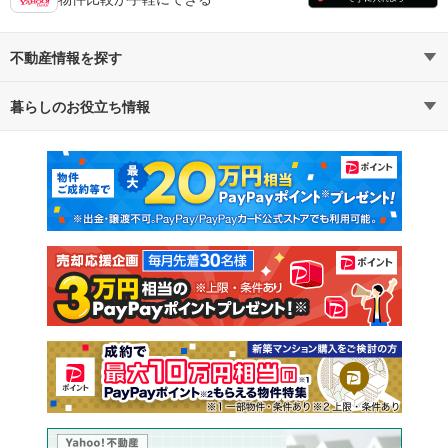
不動産情報を探す
暮らしのお役立ち情報
不動産・住宅
賃貸住宅
マンションカタログ
教えて！住まいの先生
新築マンション
中古マンション
新築一戸建て
中古一戸建て
注文住宅
土地
売却査定