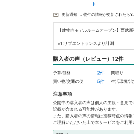
ト
更新通知 … 物件の情報が更新されたらYa
【建物内モデルルームオープン】西武新
※1:サブエントランスより計測
購入者の声（レビュー）12件
2
件
予算/価格
間取り
5
件
買い物/交通の便
生活環境/治
注意事項
公開中の購入者の声は個人の主観・意見で
記載が含まれる可能性があります。
また、購入者の声の情報は投稿時点の情報
ご理解いただいた上で本サービスをご利用