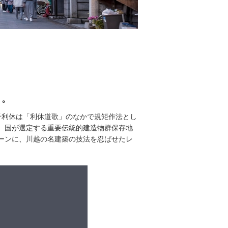
」。
千利休は「利休道歌」のなかで規矩作法とし
、国が選定する重要伝統的建造物群保存地
ーンに、川越の名建築の技法を忍ばせたレ