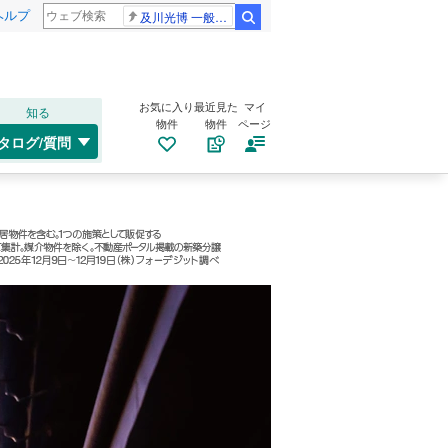
ヘルプ
及川光博 一般女性
検索
お気に入り
最近見た
マイ
知る
物件
物件
ページ
タログ/質問