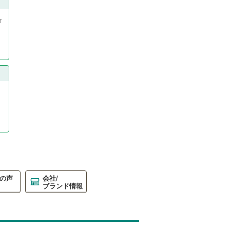
々
の声
会社/
ブランド情報