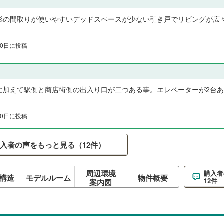
形の間取りが使いやすいデッドスペースが少ない引き戸でリビングが広
月10日に投稿
に加えて駅側と商店街側の出入り口が二つある事。エレベーターが2台あ
月10日に投稿
入者の声をもっと見る（12件）
周辺環境
購入者
構造
モデルルーム
物件概要
12件
案内図