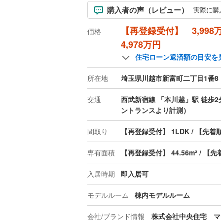
購入者の声（レビュー）
実際に購
【再登録受付】 3,998万
価格
4,978万円
住宅ローン返済額の目安を
所在地
埼玉県川越市新富町二丁目1番8
交通
西武新宿線 「本川越」駅 徒歩
ントランスより計測）
間取り
【再登録受付】 1LDK / 【先着順
専有面積
【再登録受付】 44.56m² / 【先着
入居時期
即入居可
モデルルーム
棟内モデルルーム
会社/ブランド情報
株式会社中央住宅 マ