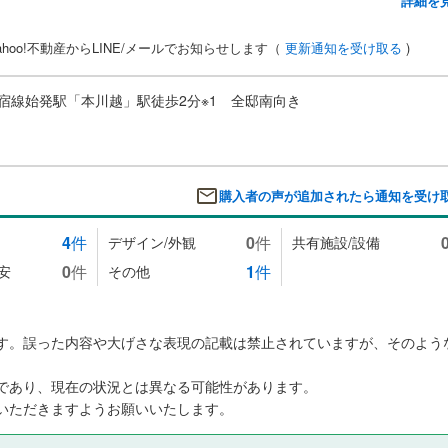
詳細を
hoo!不動産からLINE/メールでお知らせします（
更新通知を受け取る
)
宿線始発駅「本川越」駅徒歩2分※1 全邸南向き
購入者の声が追加されたら通知を受け
4
件
0
件
デザイン/外観
共有施設/設備
0
件
1
件
安
その他
す。誤った内容や大げさな表現の記載は禁止されていますが、そのよう
であり、現在の状況とは異なる可能性があります。
いただきますようお願いいたします。