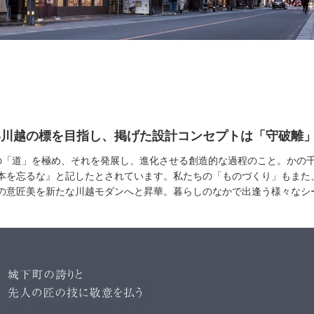
ept］新しい川越の標を目指し、掲げた設計コンセプトは「守破離
の「道」を極め、それを発展し、進化させる創造的な過程のこと。かの
本を忘るな』と記したとされています。私たちの「ものづくり」もまた
の意匠美を新たな川越モダンへと昇華。暮らしのなかで出逢う様々なシ