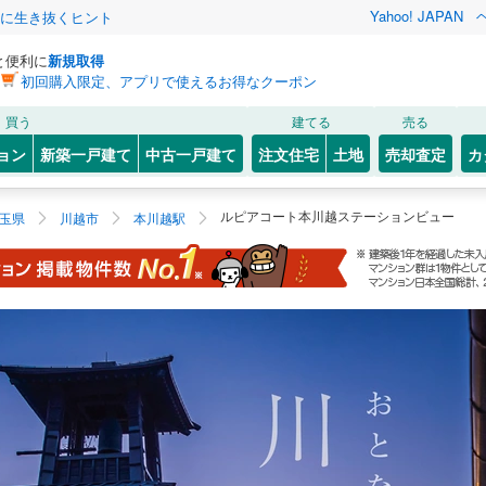
Yahoo! JAPAN
クに生き抜くヒント
と便利に
新規取得
初回購入限定、アプリで使えるお得なクーポン
買う
建てる
売る
ョン
新築一戸建て
中古一戸建て
注文住宅
土地
売却査定
カ
ルピアコート本川越ステーションビュー
玉県
川越市
本川越駅