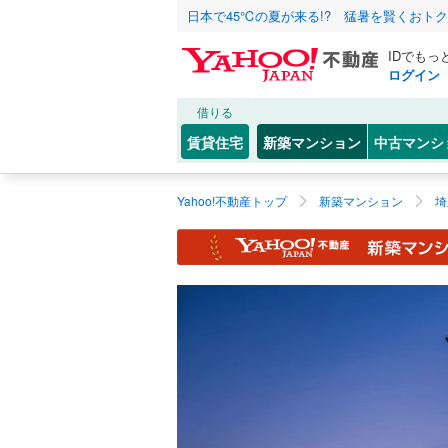
日本で45℃の夏が来る!? 猛暑を賢くおト
IDでもっ
ログイン
借りる
賃貸住宅
新築マンション
中古マンシ
Yahoo!不動産トップ
新築マンション
埼