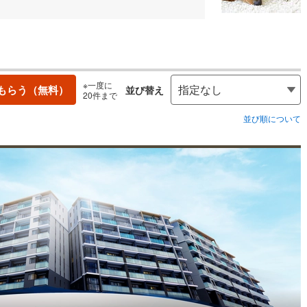
※一度に
もらう（無料）
並び替え
20件まで
並び順について