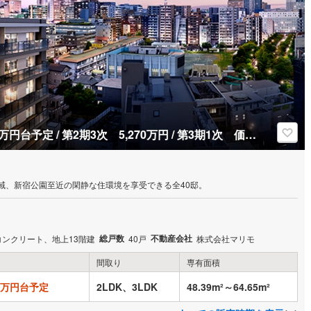
第1期2次 3,900万円台予定～5,400万円台予定 / 第2期3次 5,270万円 / 第3期1次 価格未定
区域、新宿公園至近の閑静な住環境を享受できる全40邸。
総戸数
不動産会社
コンクリート、地上13階建
40戸
株式会社マリモ
間取り
専有面積
00万円台予定
2LDK、3LDK
48.39m²～64.65m²