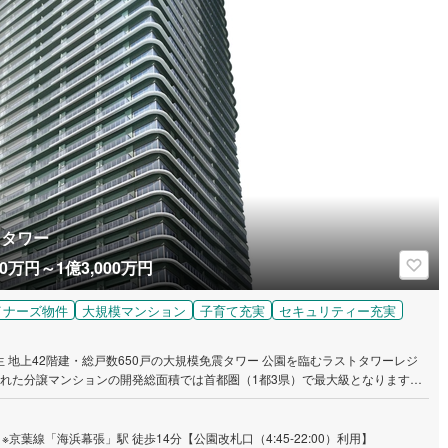
スタワー
0万円～1億3,000万円
イナーズ物件
大規模マンション
子育て充実
セキュリティー充実
 地上42階建・総戸数650戸の大規模免震タワー 公園を臨むラストタワーレジ
C調査・捕捉分に基づく分譲マンションデータより） ※2 2025年9月時点での計画
の新築分譲タワーレジデンスになります。 【エントリー受付中】 ※
致します。スケジュールなどの最新情報をメール等でご案内いたします。
※京葉線「海浜幕張」駅 徒歩14分【公園改札口（4:45-22:00）利用】