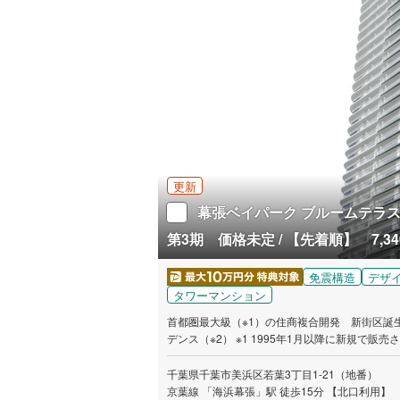
更新
幕張ベイパーク ブルームテラ
第3期 価格未定 / 【先着順】 7,34
免震構造
デザ
タワーマンション
首都圏最大級（※1）の住商複合開発 新街区誕生
デンス（※2） ※1 1995年1月以降に新規で販売された分譲マンションの開発総面積では首都圏（1都3県）で最大級となります。
（対象期間1995年1月～2025年8月までのMR
では、本物件は若葉3丁目公園を臨む幕張ベイパーク内最後
千葉県千葉市美浜区若葉3丁目1-21（地番）
まず資料請求ボタンより、エントリーをお願い
京葉線 「海浜幕張」駅 徒歩15分 【北口利用】 