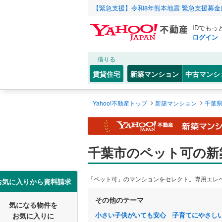
【緊急支援】令和8年熊本地震 緊急支援募
IDでもっ
ログイン
借りる
賃貸住宅
新築マンション
中古マンシ
>
>
Yahoo!不動産トップ
新築マンション
千葉
千葉市のペット可の新
「ペット可」のマンションをセレクト。専用エレ
お気に入りから資料請求
その他のテーマ
気になる物件を
小さい子供がいても安心
子育てにやさし
お気に入りに