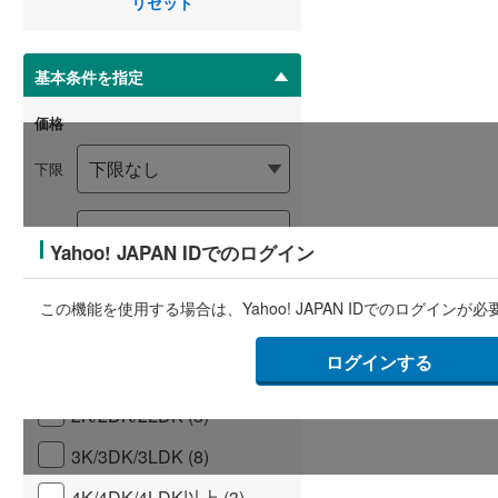
リセット
マ
イ
ペ
基本条件を指定
ー
ジ
価格
に
保
下限
存
す
る
上限
Yahoo! JAPAN IDでのログイン
価格未定の物件も含める
この機能を使用する場合は、Yahoo! JAPAN IDでのログインが
間取り
ログインする
1R/1K/1DK/1LDK (2)
2K/2DK/2LDK (8)
3K/3DK/3LDK (8)
4K/4DK/4LDK以上 (3)