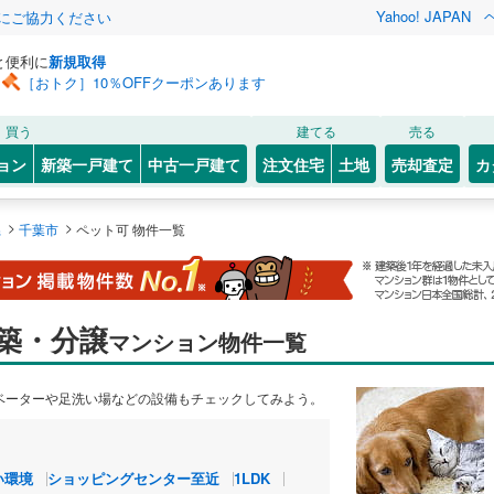
Yahoo! JAPAN
金にご協力ください
と便利に
新規取得
［おトク］10％OFFクーポンあります
買う
建てる
売る
ョン
新築一戸建て
中古一戸建て
注文住宅
土地
売却査定
カ
>
>
県
千葉市
ペット可 物件一覧
築・分譲
マンション物件一覧
ベーターや足洗い場などの設備もチェックしてみよう。
い環境
ショッピングセンター至近
1LDK