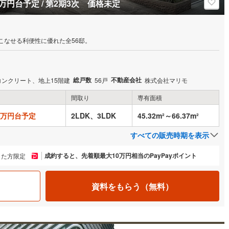
0万円台予定 / 第2期3次 価格未定
こなせる利便性に優れた全56邸。
総戸数
不動産会社
コンクリート、地上15階建
56戸
株式会社マリモ
間取り
専有面積
00万円台予定
2LDK、3LDK
45.32m²～66.37m²
すべての販売時期を表示
成約すると、先着順最大10万円相当のPayPayポイント
した方限定
資料をもらう（無料）