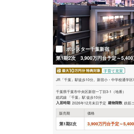
ポレスター千葉新宿
子育て充実
JR「千葉」駅徒歩10分。新宿小・中学校通学
千葉県千葉市中央区新宿一丁目3-1（地番）
総武線 「千葉」駅 徒歩10分
入居時期
建物階数
2026年12月末日予定
鉄筋
販売期
価格
第1期2次
3,900万円台予定～5,4