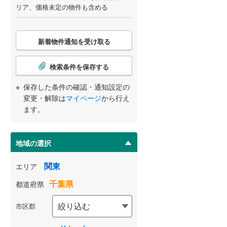
リア、価格未定の物件も含める
こ
新着物件通知を受け取る
の
検
索
検索条件を保存する
条
件
保存した条件の確認・通知設定の
で
変更・解除は
マイページ
から行え
通
ます。
知
を
受
地域の選択
け
取
関東
エリア
る
千葉県
都道府県
・
条
市区郡
件
を