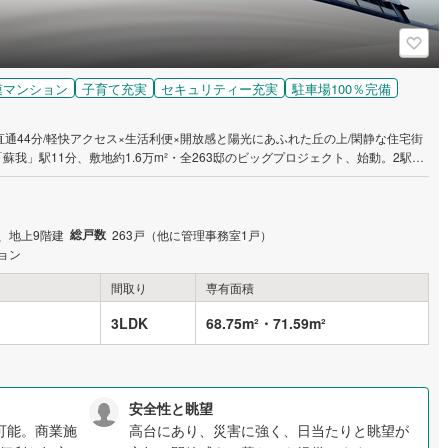
模マンション
子育て充実
セキュリティー充実
駐車場100％完備
通44分/軽快アクセス×生活利便×開放感と陽光にあふれた丘の上/閑静な住宅街
が魅力の住宅地。多彩な暮らしを叶えるオリジナルプランを多数ご用意。
総戸数
、地上9階建
263戸（他に管理事務室1戸）
ョン
間取り
専有面積
3LDK
68.75m²・71.59m²
安全性と眺望
可能。商業施
高台にあり、災害に強く、日当たりと眺望が