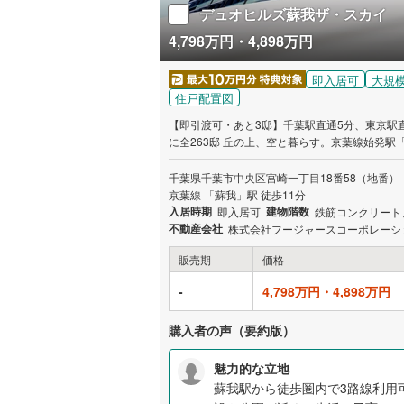
デュオヒルズ蘇我ザ・スカイ
4,798万円・4,898万円
即入居可
大規
住戸配置図
【即引渡可・あと3邸】千葉駅直通5分、東京駅直
に全263邸 丘の上、空と暮らす。京葉線始発駅「蘇我」駅11分、敷地約1.6万m²・全263邸のビッグプロジェクト、始動。2駅4
路線利用可、東京直通44分。徒歩圏の生活利便
千葉県千葉市中央区宮崎一丁目18番58（地番）
京葉線 「蘇我」駅 徒歩11分
入居時期
建物階数
即入居可
鉄筋コンクリート
不動産会社
株式会社フージャースコーポレーシ
販売期
価格
-
4,798万円・4,898万円
購入者の声（要約版）
魅力的な立地
蘇我駅から徒歩圏内で3路線利用