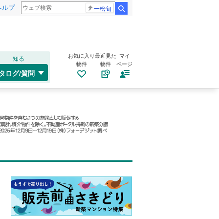
ヘルプ
一松旬
検索
お気に入り
最近見た
マイ
知る
物件
物件
ページ
タログ/質問