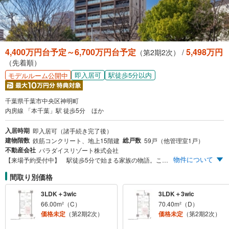
4,400万円台予定～6,700万円台予定
5,498万円
（第2期2次） /
（先着順）
即入居可
駅徒歩5分以内
モデルルーム公開中
千葉県千葉市中央区神明町
内房線 「本千葉」駅 徒歩5分 ほか
入居時期
即入居可（諸手続き完了後）
建物階数
総戸数
鉄筋コンクリート、地上15階建
59戸（他管理室1戸）
不動産会社
パラダイスリゾート株式会社
物件について
【来場予約受付中】 駅徒歩5分で始まる家族の物語。ここは私の願いが叶う場所。JR「本千葉」駅へ徒歩5分と、利便性に包まれた暮らし心地。
間取り別価格
3LDK＋3wic
3LDK＋3wic
66.00m²（C）
70.40m²（D）
価格未定
（第2期2次）
価格未定
（第2期2次）