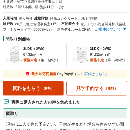
千葉県千葉市花見川区幕張本郷三丁目
総武線 「幕張本郷」駅 徒歩11分 ほか
入居時期
建物階数
即入居可
鉄筋コンクリート、地上7階建
総戸数
不動産会社
26戸（他に管理事務室1戸）
セントラル総合開発株式会社
物件について
ファミリータイプ4,900万円台～ 新モデルルームOPEN JR総武線「幕張本郷」駅×2駅2路線都心直結 丘上の邸宅街 駅までフラットアプローチ 3LDK中心※1＆全邸南東向き ワイドキューブプラン ZEH-M Oriented×低炭素認定住宅 即入居可能！ ※1.全26邸中18邸が3LDK
間取り別価格
3LDK＋2WIC
3LDK＋2WIC
67.32m²（A）
61.82m²（B）
価格未定
（第一期5次）
価格未定
（第一期5次）
最大10万円相当
PayPayポイント
[詳細はこちら]
見学予約する
資料をもらう
（無料）
（無料）
実際に購入された方の声を集めました
間取り
現在は二人で住む予定だが、子供が生まれた場合も住みやすい間