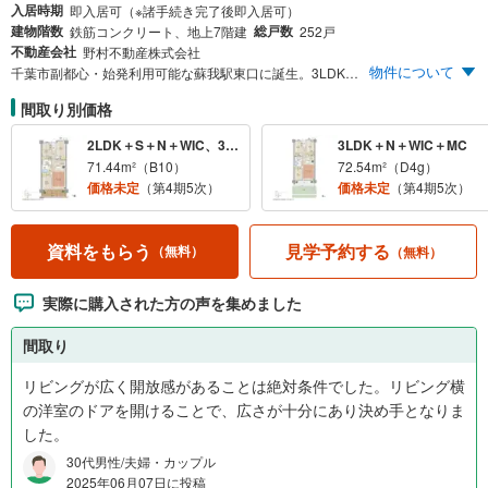
入居時期
即入居可（※諸手続き完了後即入居可）
建物階数
総戸数
鉄筋コンクリート、地上7階建
252戸
不動産会社
野村不動産株式会社
物件について
千葉市副都心・始発利用可能な蘇我駅東口に誕生。3LDK・平均72m²。全区画平置・自走式駐車場。
間取り別価格
2LDK＋S＋N＋WIC、3LDK＋N＋WIC
3LDK＋N＋WIC＋MC
71.44m²（B10）
72.54m²（D4g）
価格未定
（第4期5次）
価格未定
（第4期5次）
見学予約する
資料をもらう
（無料）
（無料）
実際に購入された方の声を集めました
間取り
リビングが広く開放感があることは絶対条件でした。リビング横
の洋室のドアを開けることで、広さが十分にあり決め手となりま
した。
30代男性/夫婦・カップル
2025年06月07日に投稿