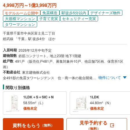
4,998万円～1億3,998万円
免震構造
駅徒歩5分以内
デザイナーズ物件
モデルルーム公開中
大規模マンション
子育て充実
セキュリティー充実
タワーマンション
千葉県千葉市中央区富士見二丁目
総武線 「千葉」駅 徒歩4分 ほか
入居時期
2026年12月中旬予定
建物階数
鉄筋コンクリート、地上23階 地下1階建
総戸数
491戸 （販売住戸481戸、募集対象外10戸、他店舗7区画、保育所1区
画）
不動産会社
東京建物株式会社
物件について
全491邸の免震タワーレジデンス 住・商一体の複合開発 三越千葉店跡地 JR「千葉」駅徒歩4分
間取り別価格
1LDK＋S＋SIC＋N
1LDK
58.55m²（L）
44.80m²（N）
価格未定
価格未定
見学予約する
資料をもらう
（無料）
（無料）