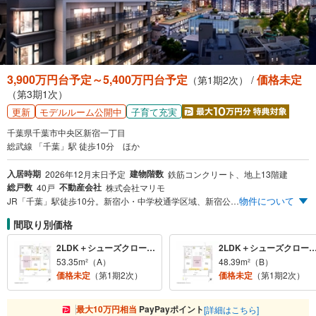
3,900万円台予定～5,400万円台予定
価格未定
（第1期2次） /
（第3期1次）
更新
子育て充実
モデルルーム公開中
千葉県千葉市中央区新宿一丁目
総武線 「千葉」駅 徒歩10分 ほか
入居時期
建物階数
2026年12月末日予定
鉄筋コンクリート、地上13階建
総戸数
不動産会社
40戸
株式会社マリモ
物件について
JR「千葉」駅徒歩10分。新宿小・中学校通学区域、新宿公園至近の閑静な住環境を享受できる全40邸。
間取り別価格
2LDK＋シューズクローク＋ウォークインクロゼット×2
2LDK＋シューズクローク＋ウォークインクロ
53.35m²（A）
48.39m²（B）
価格未定
（第1期2次）
価格未定
（第1期2次）
最大10万円相当
PayPayポイント
[詳細はこちら]