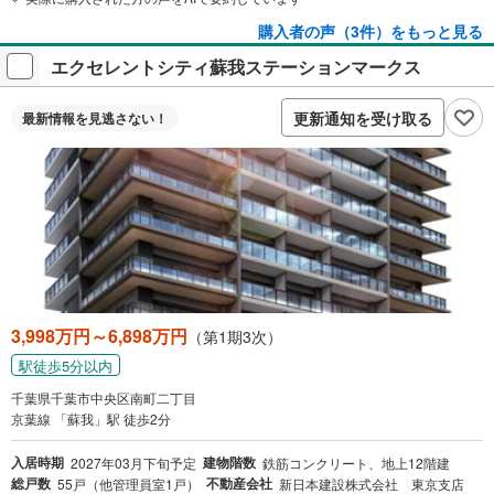
安全な立地
購入者の声（3件）をもっと見る
繁華街や風俗街から離れた静かな地域で、家族で安心して
エクセレントシティ蘇我ステーションマークス
生活を楽しめます。
更新通知を受け取る
最新情報を
見逃さない！
3,998万円～6,898万円
（第1期3次）
駅徒歩5分以内
千葉県千葉市中央区南町二丁目
京葉線 「蘇我」駅 徒歩2分
入居時期
建物階数
2027年03月下旬予定
鉄筋コンクリート、地上12階建
総戸数
不動産会社
55戸（他管理員室1戸）
新日本建設株式会社 東京支店