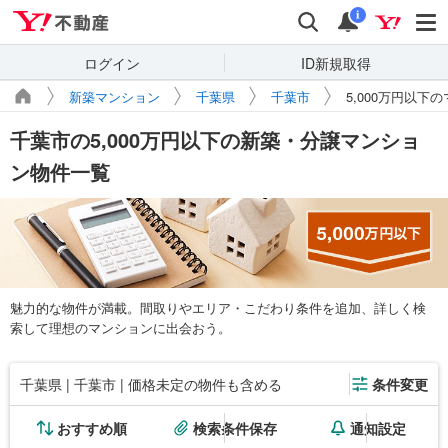
Yahoo!不動産
検索
通知
i
ログイン
ID新規取得
新築マンション
千葉県
千葉市
5,000万円以下
千葉市の5,000万円以下の新築・分譲マンショ
ン物件一覧
魅力的な物件が満載。間取りやエリア・こだわり条件を追加、詳しく検
索して理想のマンションに出会おう。
千葉県 | 千葉市 | 価格未定の物件も含める
条件変更
おすすめ順
検索条件保存
通知設定