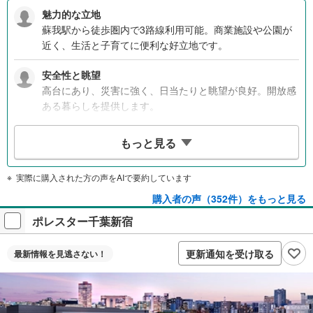
魅力的な立地
蘇我駅から徒歩圏内で3路線利用可能。商業施設や公園が
近く、生活と子育てに便利な好立地です。
安全性と眺望
高台にあり、災害に強く、日当たりと眺望が良好。開放感
ある暮らしを提供します。
家族向けの広さ
もっと見る
3LDK以上の間取りで、家族全員に個室を確保可能。充実
した収納と工夫された動線が生活を楽にします。
実際に購入された方の声をAIで要約しています
コストパフォーマンス
購入者の声（352件）をもっと見る
高級な設備とデザインを備えながらも5000万円以下で、予
ポレスター千葉新宿
算内に収まる優れたコストパフォーマンスです。
更新通知を受け取る
最新情報を
見逃さない！