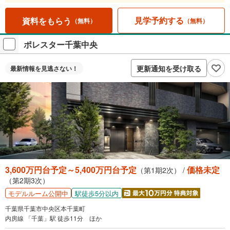
見学予約する
資料をもらう
（無料）
（無料）
ポレスター千葉中央
更新通知を受け取る
最新情報を
見逃さない！
3,600万円台予定～5,400万円台予定
価格未定
（第1期2次） /
（第2期3次）
駅徒歩5分以内
モデルルーム公開中
千葉県千葉市中央区本千葉町
内房線 「千葉」駅 徒歩11分 ほか