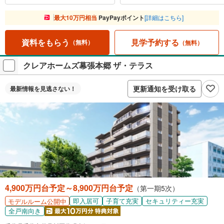
最大10万円相当
PayPayポイント
[詳細はこちら]
見学予約する
資料をもらう
（無料）
（無料）
クレアホームズ幕張本郷 ザ・テラス
更新通知を受け取る
最新情報を
見逃さない！
4,900万円台予定～8,900万円台予定
（第一期5次）
即入居可
子育て充実
セキュリティー充実
モデルルーム公開中
全戸南向き