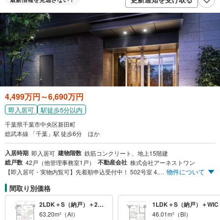
4,499万円～6,690万円
即入居可
駅徒歩5分以内
千葉県千葉市中央区新田町
総武本線 「千葉」駅 徒歩6分 ほか
入居時期
建物階数
即入居可
鉄筋コンクリート、地上15階建
総戸数
不動産会社
42戸（他管理事務室1戸）
株式会社アーネストワン
物件について
【即入居可・実物内覧可】先着順申込受付中！ 502号室 4,499万円返済例 1LDK＋S※1 月々9万円台～・ボーナス払い0円 ※1…S＝サービスルーム（納戸） ※502号室 販売価格4,499万円・頭金49万円 ※借入額4,450万円、月々支払い94,928円・ボーナス加算0円 ※詳しくは物件概要をご確認ください。
間取り別価格
2LDK＋S（納戸）＋2WIC
1LDK＋S（納戸）＋WIC
63.20m²（AI）
46.01m²（BI）