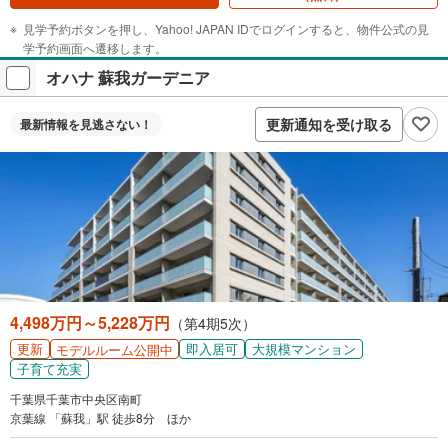
見学予約ボタンを押し、Yahoo! JAPAN IDでログインすると、物件公式の見
学予約画面へ遷移します。
オハナ 蘇我ガーデニア
更新通知を受け取る
最新情報を
見逃さない！
4,498万円～5,228万円
（第4期5次）
更新
即入居可
大規模マンション
モデルルーム公開中
子育て充実
千葉県千葉市中央区南町
京葉線 「蘇我」駅 徒歩8分 ほか