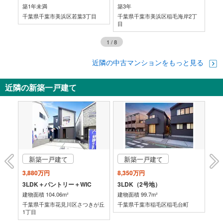
築1年未満
築3年
築3
目
千葉県千葉市美浜区若葉3丁目
千葉県千葉市美浜区稲毛海岸2丁
千
目
1
/
8
近隣の中古マンションをもっと見る
近隣の新築一戸建て
新築一戸建て
新築一戸建て
3,880万円
8,350万円
8,
3LDK＋パントリー＋WIC
3LDK（2号地）
建物面積 104.06m²
建物面積 99.7m²
建物面
目
千葉県千葉市花見川区さつきが丘
千葉県千葉市稲毛区稲毛台町
千
1丁目
目