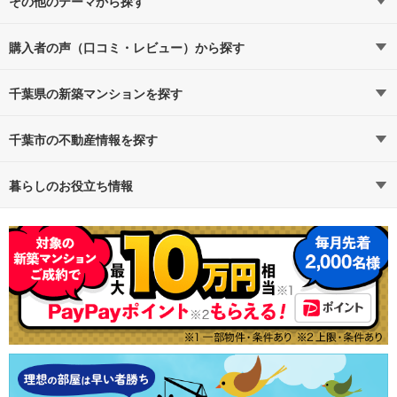
6,000万円以下（15）
1LDK（8）
（9）
7,000万円以下（16）
2LDK（15）
（3）
その他のテーマから探す
本千葉
8,000万円以下（17）
3LDK（19）
駅近・駅徒歩5分以内
（3）
1億円以上（2）
4LDK以上（6）
購入者の声（口コミ・レビュー）から探す
タワーマンション・高層マンション
総武線
千葉県の新築マンションを探す
政令指定都市
総武線すべての駅
千葉市
（16）
ハイグレード・高級マンション
路線・駅から探す
地域から探す
千葉市の不動産情報を探す
幕張本郷
幕張
（2）
（1）
即入居可能
通勤時間から探す
不動産・住宅
予算から探す
賃貸住宅
暮らしのお役立ち情報
総武本線
一人暮らし、DINKS
不動産会社から探す
新築マンション
マンションカタログ
地図から探す
中古マンション
教えて！住まいの先生
総武本線すべての駅
（13）
広さ100m²以上
特集から探す
新築一戸建て
テーマから探す
中古一戸建て
東千葉
（1）
大規模マンション
ランキングから探す
注文住宅
購入者の声から探す
土地
京葉線
駐車場100％完備
売却査定