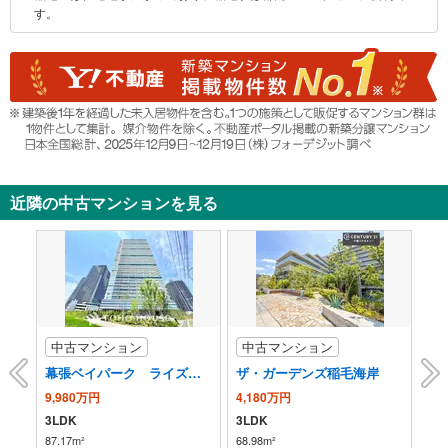
に
す。
る
保
情
存
報
す
る
近隣の中古マンションを見る
中古マンション
中古マンション
中
幕張ベイパーク ライズゲートタワー
ザ・ガーデンズ稲毛海岸
エ
9,980万円
4,180万円
7,
3LDK
3LDK
3L
87.17m²
68.98m²
71.