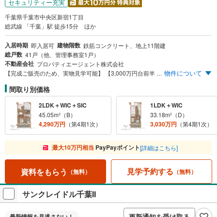
セキュリティー充実
千葉県千葉市中央区新宿1丁目
総武線 「千葉」駅 徒歩15分 ほか
入居時期
建物階数
即入居可
鉄筋コンクリート、地上11階建
総戸数
41戸（他、管理事務室1戸）
不動産会社
プロパティエージェント株式会社
物件について
【完成ご販売のため、実物見学可能】 【3,000万円台前半 1LDK/上層階 検討可能】 【4,000万前半 2LDK中層 検討可能】 「千葉中央」駅徒歩8分、「千葉」駅へ自転車5分。 ホテルライクな内廊下設計・角住戸率100％に加え、千葉駅エリア初の顔認証セキュリティを採用。 快適性と先進性を兼ね備えた、新時代の住まいです。 1LDK（34m²超・収納率15％超）から2LDK（45m²超・南西向き）まで多彩なプランをご用意。 ライフスタイルに合わせてお選びいただけます。 ※お問い合わせの際は「Yahoo！不動産を見た」とお伝えください。お電話番号のご記入で、よりスムーズにご案内いたします。
間取り別価格
2LDK＋WIC＋SIC
1LDK＋WIC
45.05m²（B）
33.18m²（D）
4,290万円
（第4期1次）
3,030万円
（第4期1次）
最大10万円相当
PayPayポイント
[詳細はこちら]
見学予約する
資料をもらう
（無料）
（無料）
サンクレイドル千葉II
更新通知を受け取る
最新情報を
見逃さない！