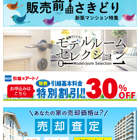
京葉線すべての駅
（6）
エコマンション
千葉みなと
海浜幕張
（2）
（1）
南向きのマンション
京成千葉線
小さい子供がいても安心
京成千葉線すべての駅
（11）
子育てにやさしい環境
千葉中央
（6）
ショッピングセンター至近
京成千原線
ペット可
京成千原線すべての駅
（8）
太陽光発電
千葉寺
（2）
千葉都市モノレール