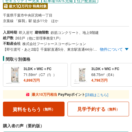
セキュリティー充実
駐車場100％完備
住戸配置図
千葉県千葉市中央区宮崎一丁目
京葉線 「蘇我」駅 徒歩11分 ほか
入居時期
建物階数
即入居可
鉄筋コンクリート、地上9階建
総戸数
263戸（他に管理事務室1戸）
不動産会社
株式会社フージャースコーポレーション
物件について
【即引渡可・あと2邸】千葉駅直通5分、東京駅直通44分/軽快アクセス×生活利便×開放感と陽光にあふれた丘の上/閑静な住宅街に全263邸 丘の上、空と暮らす。京葉線始発駅「蘇我」駅11分、敷地約1.6万m²・全263邸のビッグプロジェクト、始動。2駅4路線利用可、東京直通44分。徒歩圏の生活利便が魅力の住宅地。多彩な暮らしを叶えるオリジナルプランを多数ご用意。
間取り別価格
3LDK＋WIC＋FC
3LDK＋WIC＋FC
71.59m²（C7（f））
68.75m²（E4）
4,898万円
4,798万円
最大10万円相当
PayPayポイント
[詳細はこちら]
見学予約する
資料をもらう
（無料）
（無料）
購入者の声（要約版）