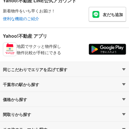
Yahoo!不動産 LINE公式アカウント
新着物件をいち早くお届け！
友だち追加
便利な機能のご紹介
Yahoo!不動産 アプリ
地図でサクッと物件探し
物件比較が手軽にできる
同じこだわりでエリアを広げて探す
千葉県の5,000万円以下
千葉市の駅から探す
価格から探す
内房線
内房線すべての駅
4,000万円以下（5）
（11）
5,000万円以下（14）
間取りから探す
千葉
蘇我