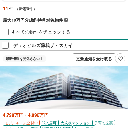
14
件
（新着
0
件）
最大10万円分成約特典対象物件
対象の新築マンションご成約で最大10万円相当のPayPayポイント※もら
すべての物件をチェックする
える！毎月先着2,000名様（成約報告順）ご成約後に契約書アップロード
＋アンケート回答が必要です。
デュオヒルズ蘇我ザ・スカイ
プレゼントの詳細を見る
付与上限等条件あり。出金・譲渡不可。
更新通知を受け取る
最新情報を
見逃さない！
閉じる
4,798万円・4,898万円
即入居可
大規模マンション
子育て充実
モデルルーム公開中