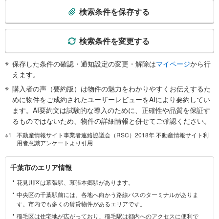
索
検索条件を保存する
条
件
で
検索条件を変更する
通
知
保存した条件の確認・通知設定の変更・解除は
マイページ
から行
を
えます。
受
購入者の声（要約版）は物件の魅力をわかりやすくお伝えするた
け
めに物件をご成約されたユーザーレビューをAIにより要約してい
取
ます。AI要約文は試験的な導入のために、正確性や品質を保証す
る
るものではないため、物件の詳細情報と併せてご確認ください。
・
不動産情報サイト事業者連絡協議会（RSC）2018年 不動産情報サイト利
条
用者意識アンケートより引用
件
を
千
千葉市のエリア情報
マ
葉
イ
花見川区は幕張駅、幕張本郷駅があります。
市
ペ
に
中央区の千葉駅前には、各地へ向かう路線バスのターミナルがありま
ー
す。市内でも多くの賃貸物件があるエリアです。
関
ジ
す
稲毛区は住宅地が広がっており、稲毛駅は都内へのアクセスに便利で