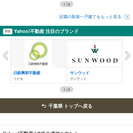
1
/
8
近隣の新築一戸建てをもっと見る
Yahoo!不動産 注目のブランド
PR
日鉄興和不動産
サンウッド
ヤ
リビオ
サンウッド
ユ
1
/
6
千葉県 トップへ戻る