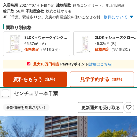
入居時期
建物階数
2027年07月下旬予定
鉄筋コンクリート、地上15階建
総戸数
不動産会社
56戸
株式会社マリモ
物件について
JR「千葉」駅徒歩11分。充実の商業施設を使いこなせる利便性に優れた全56邸。
間取り別価格
3LDK＋ウォークインクロゼット
2LDK＋シューズクローク＋ウォークイン
66.37m²（A）
45.32m²（B）
価格未定
（第1期2次）
価格未定
（第1期2次）
最大10万円相当
PayPayポイント
[詳細はこちら]
見学予約する
資料をもらう
（無料）
（無料）
センチュリー本千葉
更新通知を受け取る
最新情報を
見逃さない！