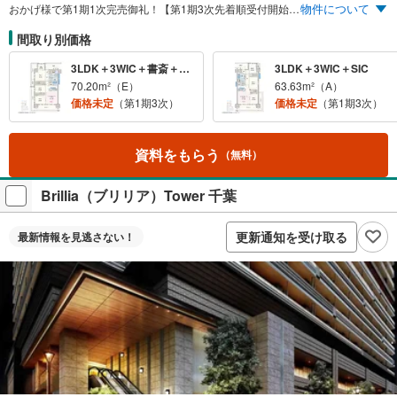
物件について
おかげ様で第1期1次完売御礼！【第1期3次先着順受付開始】来場予約受付開始 2030年の住宅標準 ZEH-M認定レジデンス 主要エリアへ軽快なアクセス「千葉」駅へ直通5分 ハーバーシティ蘇我など利便施設が身近に 最新設備と豊富な収納 1LDK～3LDKの多彩なプラン ※1.Realnetマンションサマリ調べ。（2026年1月23日時点）販売期間:1995年～2025年12月/投資、コーポラティブ、タウンハウスは除外。 ※2.MRC調べ。対象期間:2015年～2025年11月15日までのMRC調査・補足に基づく分譲マンションデータ。 ※3.Realnetマンションサマリ調べ。（2026年1月23日時点）販売期間:2025年12月迄に分譲され、2026年1月23日時点で販売中であった物件が対象/投資、コーポラティブ、タウンハウスは除外。 ※4.2019年～2024年のJR総武線［千葉県］沿線で事業主・施工・管理においてすべて1位。※2025年2月時点、Realnetマンションサマリ調べ。※対象期間:2010年1月～2025年7月15日までのMRC調査・捕捉に基づく分譲マンションデータ。※総武線市川駅～千葉駅が徒歩圏の2020年～2024年に発売された新築マンションが対象。※JV物件については、販売戸数を社数で単純按分した値を各社の戸数として採用しています。※戸数は分譲開始時点でのデータであり、会社の合併や倒産に関する修正はしていません。 ※記載の電車所要時間は、通勤時7:00～9:00到着駅着としています。（ ）は日中時10:00～16:00となります。所要時間には乗り換え時間を含みます。「ジョルダン乗換案内」調べ（2026年1月現在）。
間取り別価格
3LDK＋3WIC＋書斎＋ST＋SIC
3LDK＋3WIC＋SIC
70.20m²（E）
63.63m²（A）
価格未定
（第1期3次）
価格未定
（第1期3次）
資料をもらう
（無料）
Brillia（ブリリア）Tower 千葉
更新通知を受け取る
最新情報を
見逃さない！