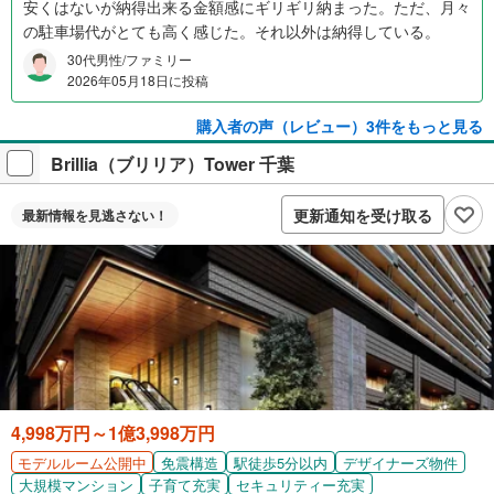
安くはないが納得出来る金額感にギリギリ納まった。ただ、月々
の駐車場代がとても高く感じた。それ以外は納得している。
30代男性/ファミリー
2026年05月18日に投稿
購入者の声（レビュー）3件をもっと見る
Brillia（ブリリア）Tower 千葉
更新通知を受け取る
最新情報を
見逃さない！
4,998万円～1億3,998万円
免震構造
駅徒歩5分以内
デザイナーズ物件
モデルルーム公開中
大規模マンション
子育て充実
セキュリティー充実