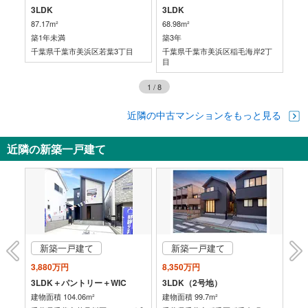
3LDK
3LDK
3L
87.17m²
68.98m²
71.
築1年未満
築3年
築3
目
千葉県千葉市美浜区若葉3丁目
千葉県千葉市美浜区稲毛海岸2丁
千
目
1
/
8
近隣の中古マンションをもっと見る
近隣の新築一戸建て
新築一戸建て
新築一戸建て
3,880万円
8,350万円
8,
3LDK＋パントリー＋WIC
3LDK（2号地）
建物面積 104.06m²
建物面積 99.7m²
建物面