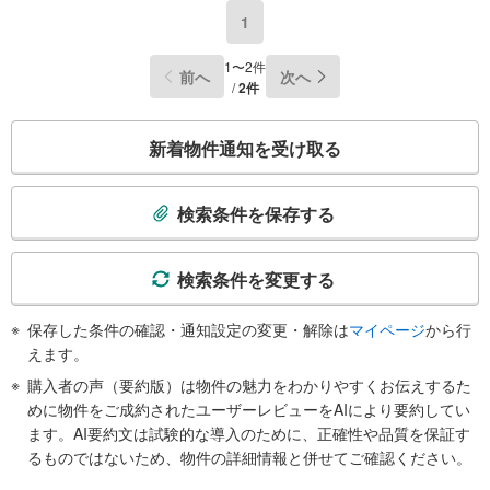
1
1〜2件
前へ
次へ
/
2件
こ
新着物件通知を受け取る
の
検
索
検索条件を保存する
条
件
で
検索条件を変更する
通
知
保存した条件の確認・通知設定の変更・解除は
マイページ
から行
を
えます。
受
購入者の声（要約版）は物件の魅力をわかりやすくお伝えするた
け
めに物件をご成約されたユーザーレビューをAIにより要約してい
取
ます。AI要約文は試験的な導入のために、正確性や品質を保証す
る
るものではないため、物件の詳細情報と併せてご確認ください。
・