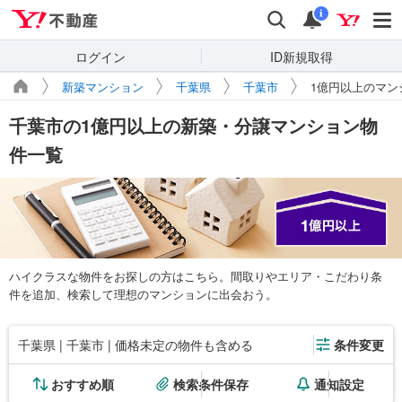
Yahoo!不動産
検索
通知
i
ログイン
ID新規取得
新築マンション
千葉県
千葉市
1億円以上のマン
千葉市の1億円以上の新築・分譲マンション物
件一覧
ハイクラスな物件をお探しの方はこちら。間取りやエリア・こだわり条
件を追加、検索して理想のマンションに出会おう。
千葉県 | 千葉市 | 価格未定の物件も含める
条件変更
おすすめ順
検索条件保存
通知設定