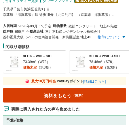
セキュリティー充実
タワーマンション
千葉県千葉市美浜区若葉3丁目
京葉線 「海浜幕張」駅 徒歩15分 【北口利用】 ※京葉線「海浜幕張」...
入居時期
建物階数
2028年03月下旬予定
鉄筋コンクリート、地上42階建
総戸数
不動産会社
650戸
三井不動産レジデンシャル株式会社
物件について
首都圏最大級（※1）の住商複合開発 新街区誕生 地上42階建・総戸数650戸の大規模免震タワー 公園を臨むラストタワーレジデンス（※2） ※1 1995年1月以降に新規で販売された分譲マンションの開発総面積では首都圏（1都3県）で最大級となります。（対象期間1995年1月～2025年8月までのMRC調査・捕捉分に基づく分譲マンションデータより） ※2 2025年9月時点での計画では、本物件は若葉3丁目公園を臨む幕張ベイパーク内最後の新築分譲タワーレジデンスになります。 【エントリー受付中】 ※まず資料請求ボタンより、エントリーをお願い致します。スケジュールなどの最新情報をメール等でご案内いたします。
間取り別価格
3LDK＋WIC＋SIC
3LDK＋2WIC＋SIC
73.39m²（W73）
78.46m²（S78）
価格未定
（第3期）
価格未定
（第3期）
最大10万円相当
PayPayポイント
[詳細はこちら]
資料をもらう
（無料）
実際に購入された方の声を集めました
予算/価格