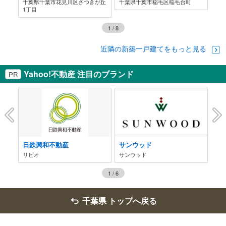
千葉県千葉市花見川区さつきが丘
千葉県千葉市稲毛区稲毛台町
千
1丁目
目
1
/
8
近隣の新築一戸建てをもっと見る
Yahoo!不動産 注目のブランド
PR
日鉄興和不動産
サンウッド
伊
アーバンパレス、 グランドパレス
リビオ
サンウッド
CR
1
/
6
千葉県 トップへ戻る