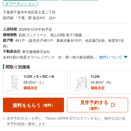
タワーマンション
千葉県千葉市中央区富士見二丁目
総武線 「千葉」駅 徒歩4分 ほか
入居時期
2026年12月中旬予定
建物階数
鉄筋コンクリート、地上23階 地下1階建
総戸数
491戸 （販売住戸481戸、募集対象外10戸、他店舗7区画、保育所1区
画）
不動産会社
東京建物株式会社
物件について
全491邸の免震タワーレジデンス 住・商一体の複合開発 三越千葉店跡地 JR「千葉」駅徒歩4分
間取り別価格
1LDK＋S＋SIC＋N
1LDK
58.55m²（L）
44.80m²（N）
価格未定
価格未定
見学予約する
資料をもらう
（無料）
（無料）
見学予約ボタンを押し、Yahoo! JAPAN IDでログインすると、物件公式の見
学予約画面へ遷移します。