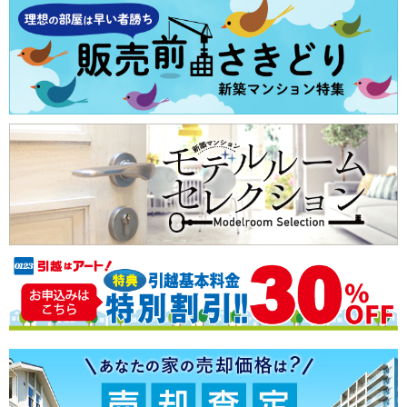
駐車場100％完備
売却査定
エコマンション
南向きのマンション
小さい子供がいても安心
子育てにやさしい環境
ショッピングセンター至近
ペット可
太陽光発電