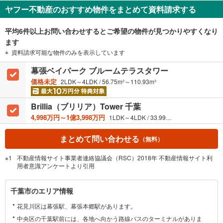
条
ヤフー不動産のおすすめ物件をまとめて資料請求する
件
を
平均6件以上お問い合わせするとご希望の物件が見つかりやすくなり
マ
ます
イ
資料請求可能な物件のみを表示しています
ペ
ー
幕張ベイパーク ブルームテラスタワー
ジ
価格未定
2LDK～4LDK / 56.75m²～110.93m²
に
保
Brillia（ブリリア）Tower 千葉
存
4,998万円～1億3,998万円
1LDK～4LDK / 33.99m²～96.05m²
す
る
まとめて問い合わせる
（無料）
不動産情報サイト事業者連絡協議会（RSC）2018年 不動産情報サイト利
用者意識アンケートより引用
千
千葉市のエリア情報
葉
花見川区は幕張駅、幕張本郷駅があります。
市
に
中央区の千葉駅前には、各地へ向かう路線バスのターミナルがありま