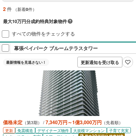
2
件
（新着
0
件）
最大10万円分成約特典対象物件
対象の新築マンションご成約で最大10万円相当のPayPayポイント※もら
すべての物件をチェックする
える！毎月先着2,000名様（成約報告順）ご成約後に契約書アップロード
＋アンケート回答が必要です。
幕張ベイパーク ブルームテラスタワー
プレゼントの詳細を見る
付与上限等条件あり。出金・譲渡不可。
更新通知を受け取る
最新情報を
見逃さない！
閉じる
価格未定
7,340万円～1億3,000万円
（第3期） /
（先着順）
更新
免震構造
デザイナーズ物件
大規模マンション
子育て充実