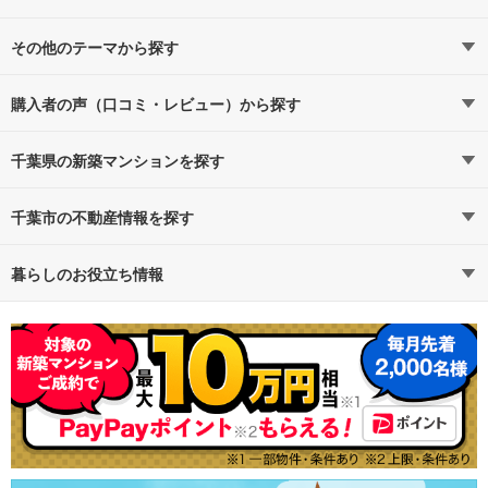
千葉
6,000万円以下（15）
1LDK（8）
（1）
7,000万円以下（16）
2LDK（15）
その他のテーマから探す
8,000万円以下（17）
3LDK（19）
駅近・駅徒歩5分以内
京葉線
1億円以上（2）
4LDK以上（6）
購入者の声（口コミ・レビュー）から探す
京葉線すべての駅
（1）
タワーマンション・高層マンション
千葉県の新築マンションを探す
政令指定都市
海浜幕張
千葉市
（1）
ハイグレード・高級マンション
路線・駅から探す
地域から探す
千葉市の不動産情報を探す
即入居可能
通勤時間から探す
不動産・住宅
予算から探す
賃貸住宅
暮らしのお役立ち情報
一人暮らし、DINKS
不動産会社から探す
新築マンション
マンションカタログ
地図から探す
中古マンション
教えて！住まいの先生
広さ100m²以上
特集から探す
新築一戸建て
テーマから探す
中古一戸建て
大規模マンション
ランキングから探す
注文住宅
購入者の声から探す
土地