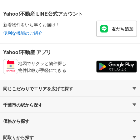
Yahoo!不動産 LINE公式アカウント
新着物件をいち早くお届け！
友だち追加
便利な機能のご紹介
Yahoo!不動産 アプリ
地図でサクッと物件探し
物件比較が手軽にできる
同じこだわりでエリアを広げて探す
千葉県の1億円以上
千葉市の駅から探す
価格から探す
内房線
内房線すべての駅
4,000万円以下（5）
（1）
5,000万円以下（14）
間取りから探す