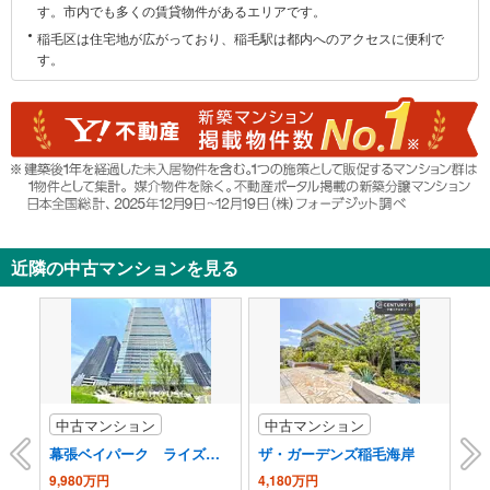
す。市内でも多くの賃貸物件があるエリアです。
関
す
稲毛区は住宅地が広がっており、稲毛駅は都内へのアクセスに便利で
す。
る
情
報
近隣の中古マンションを見る
中古マンション
中古マンション
中
幕張ベイパーク ライズゲートタワー
ザ・ガーデンズ稲毛海岸
エ
9,980万円
4,180万円
7,