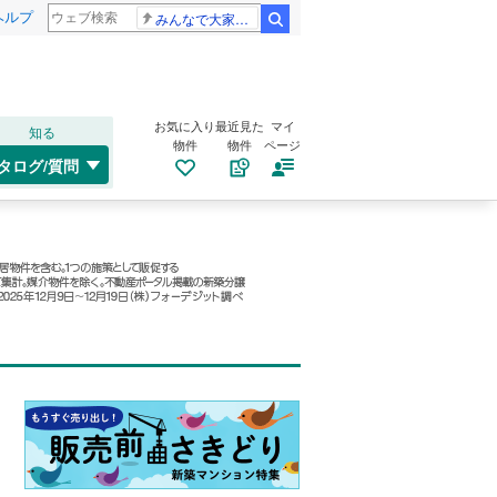
ヘルプ
みんなで大家さん 2881億円
検索
お気に入り
最近見た
マイ
知る
物件
物件
ページ
タログ/質問