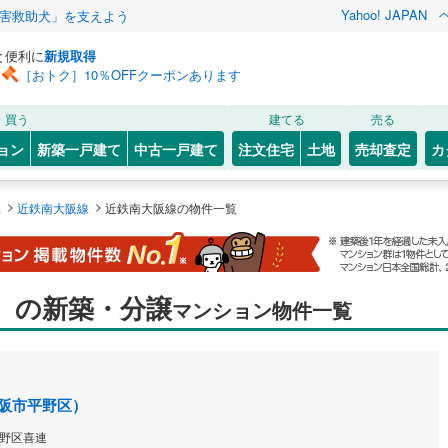
Yahoo! JAPAN
害救助犬」を支えよう
と便利に
新規取得
［おトク］10％OFFクーポンあります
買う
建てる
売る
ョン
新築一戸建て
中古一戸建て
注文住宅
土地
売却査定
カ
>
>
県
近鉄南大阪線
近鉄南大阪線の物件一覧
）の新築・分譲
マンション物件一覧
阪市平野区）
野区喜連