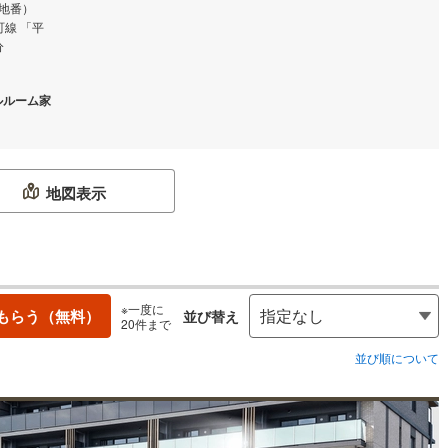
（地番）
谷町線 「平
分
ルルーム家
地図表示
※一度に
もらう（無料）
並び替え
20件まで
並び順について