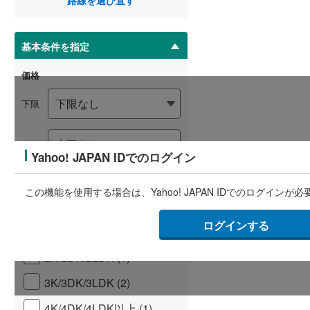
路線を選び直す
マ
イ
ペ
基本条件を指定
ー
ジ
価格
に
保
下限
存
す
る
上限
Yahoo! JAPAN IDでのログイン
価格未定の物件も含める
この機能を使用する場合は、Yahoo! JAPAN IDでのログインが
間取り
ログインする
1R/1K/1DK/1LDK (0)
2K/2DK/2LDK (1)
3K/3DK/3LDK (2)
4K/4DK/4LDK以上 (1)