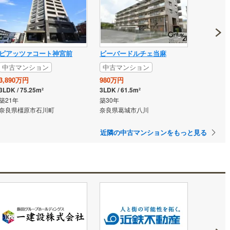
ピアッツァコート神宮前
ビーバードルチェ当麻
中古マンション
中古マンション
3,890万円
980万円
3LDK / 75.25m²
3LDK / 61.5m²
築21年
築30年
奈良県橿原市石川町
奈良県葛城市八川
近隣の中古マンションをもっと見る