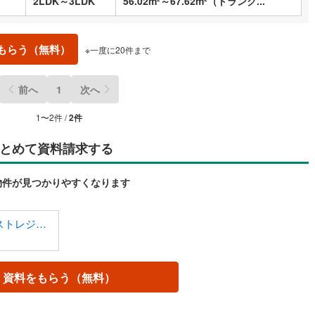
2LDK～3LDK
56.02m²～67.62m²（トランク...
もらう（無料）
※一度に20件まで
前へ
1
次へ
1〜2件 /
2件
とめて資料請求する
物件が見つかりやすくなります
ローレルコート橿原神宮前イーストレジデンス
資料をもらう（無料）