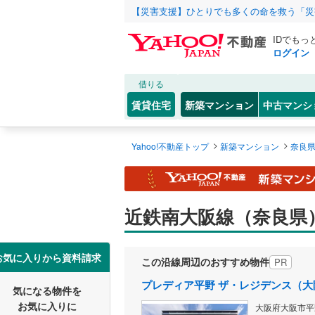
【災害支援】ひとりでも多くの命を救う「災
IDでもっ
ログイン
借りる
賃貸住宅
新築マンション
中古マンシ
>
>
Yahoo!不動産トップ
新築マンション
奈良
近鉄南大阪線（奈良県
お気に入りから資料請求
この沿線周辺のおすすめ物件
PR
プレディア平野 ザ・レジデンス（大
気になる物件を
お気に入りに
大阪府大阪市平