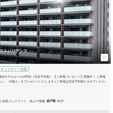
ストレジデンス
セキュリティー充実
内モデルルームOPEN（完全予約制） 【ご来場プレゼント】実施中！ ご来場
レ」（5個入）をプレゼントいたします ※ご来場は完全予約制とさせていただい
サイトの来場予約ボタン、もしくはお電話にてお申し込みください。 ※ご来場プ
ートにご記入いただき、モデルルームを見学された方に限らせていただきます。
限りがありますので、なくなり次第終了いたします。ご了承ください。 皆さまの
数
総戸数
鉄筋コンクリート、地上11階建
80戸