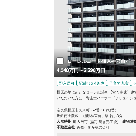
ローレルコート橿原神宮前イー
4,348万円～5,598万円
即入居可
駅徒歩5分以内
子育て充実
橿原の地に新たなローレル誕生 【堂々完成】建物
いただいた方に、資生堂パーラー「フリュイジュ
ております。 希望される方は物件オフィシャル
レゼントは1世帯1回限りとなります。 アンケ
奈良県橿原市久米町652番23（地番）
未成年者のみのご来場はご遠慮ください。 数に
近鉄南大阪線 「橿原神宮前」駅 徒歩3分
ご来場を心よりお待ち申し上げております。
入居時期
建物階
即入居可（諸手続き完了後）
不動産会社
近鉄不動産株式会社