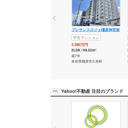
プレサンスロジェ橿原神宮前
中古マンション
3,580万円
2LDK / 69.52m²
築7年
奈良県橿原市久米町
Yahoo!不動産 注目のブランド
PR