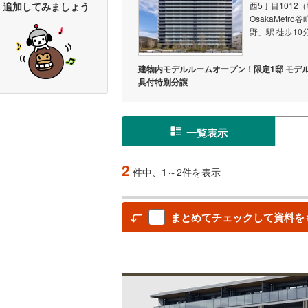
追加してみましょう
西5丁目1012
OsakaMetro
野」駅 徒歩10
建物内モデルルームオープン！限定1邸 モデ
具付特別分譲
一覧表示
2
件中、1～2件を表示
まとめてチェックして資料を