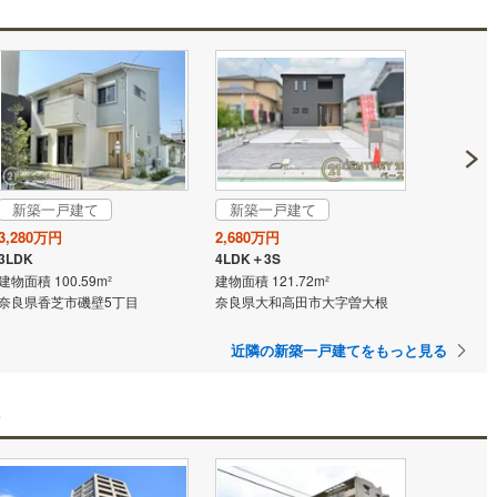
新築一戸建て
新築一戸建て
3,280万円
2,680万円
3LDK
4LDK＋3S
建物面積 100.59m²
建物面積 121.72m²
奈良県香芝市磯壁5丁目
奈良県大和高田市大字曽大根
近隣の新築一戸建てをもっと見る
ン