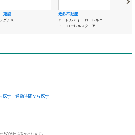
一建設
近鉄不動産
阪急阪神
レグナス
ローレルアイ、 ローレルコー
ジオ
ト、 ローレルスクエア
ら探す
通勤時間から探す
かりの物件に表示されます。