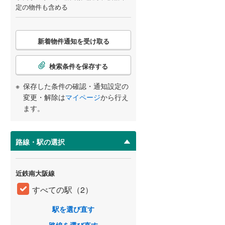
定の物件も含める
こ
新着物件通知を受け取る
の
検
索
検索条件を保存する
条
件
保存した条件の確認・通知設定の
で
変更・解除は
マイページ
から行え
通
ます。
知
を
受
路線・駅の選択
け
取
近鉄南大阪線
る
・
すべての駅（2）
条
件
駅を選び直す
を