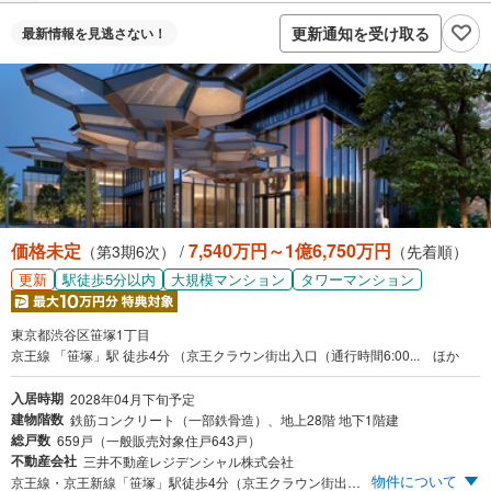
更新通知を受け取る
最新情報を
見逃さない！
価格未定
7,540万円～1億6,750万円
（第3期6次） /
（先着順）
更新
駅徒歩5分以内
大規模マンション
タワーマンション
東京都渋谷区笹塚1丁目
京王線 「笹塚」駅 徒歩4分 （京王クラウン街出入口（通行時間6:00... ほか
入居時期
2028年04月下旬予定
建物階数
鉄筋コンクリート（一部鉄骨造）、地上28階 地下1階建
総戸数
659戸（一般販売対象住戸643戸）
不動産会社
三井不動産レジデンシャル株式会社
物件について
京王線・京王新線「笹塚」駅徒歩4分（京王クラウン街出口より徒歩3分）。「新宿」駅まで1駅5分 地上28階建、全659邸。住・商・業・育の一体複合開発、渋谷区最大級フラグシップタワーレジデンス 標高約37mの高台と周辺の住宅エリアが実現する解放感と眺望 「三井不動産レジデンシャル」×「大林組」が手掛けるZEH制震タワーレジデンス 【エントリー受付中】 ※まず資料請求ボタンより、エントリーをお願い致します。スケジュールなどの最新情報をメール等でご案内いたします。 ※物件エントリー翌日以降にご登録いただいたメールアドレス宛に会員限定サイトのご案内をお送りします。ログイン画面にお進みいただき、マイページ登録へお進みください。