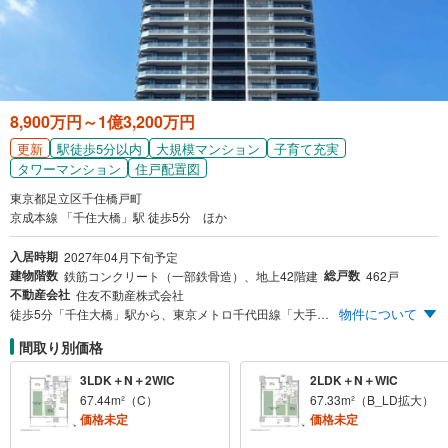
8,900万円～1億3,200万円
更新
駅徒歩5分以内
大規模マンション
子育て充実
タワーマンション
住戸配置図
東京都足立区千住橋戸町
京成本線 「千住大橋」駅 徒歩5分 ほか
入居時期
2027年04月下旬予定
建物階数
総戸数
鉄筋コンクリート（一部鉄骨造）、地上42階建
462戸
不動産会社
住友不動産株式会社
物件について
徒歩5分「千住大橋」駅から、東京メトロ千代田線「大手町」駅21分。JR山手線「日暮里」駅直通6分。【先着順販売受付】2LD・K/8,900万円～。42階建て超高層大規模制振タワーレジデンス。【実物見学可能】安心の24時間有人管理、快適な内廊下設計。ZEH-M Oriented 省エネ住宅。
間取り別価格
3LDK＋N＋2WIC
2LDK＋N＋WIC
67.44m²（C）
67.33m²（B_LD拡大）
価格未定
価格未定