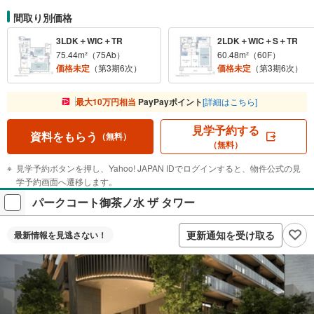
間取り別価格
3LDK＋WIC＋TR
2LDK＋WIC＋S＋TR
75.44m²（75Ab）
60.48m²（60F）
価格未定
（第3期6次）
価格未定
（第3期6次）
最大10万円相当
PayPayポイント
[詳細はこちら]
見学予約する
資料をもらう
（無料）
（無料）
見学予約ボタンを押し、Yahoo! JAPAN IDでログインすると、物件公式の見
学予約画面へ遷移します。
パークコート御茶ノ水 ザ タワー
更新通知を受け取る
最新情報を
見逃さない！