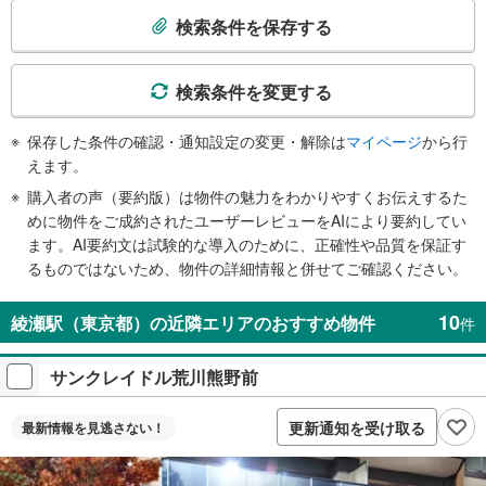
索
検索条件を保存する
条
件
で
検索条件を変更する
通
知
保存した条件の確認・通知設定の変更・解除は
マイページ
から行
を
えます。
受
購入者の声（要約版）は物件の魅力をわかりやすくお伝えするた
け
めに物件をご成約されたユーザーレビューをAIにより要約してい
取
ます。AI要約文は試験的な導入のために、正確性や品質を保証す
る
るものではないため、物件の詳細情報と併せてご確認ください。
・
条
10
綾瀬駅（東京都）の近隣エリアのおすすめ物件
件
件
を
サンクレイドル荒川熊野前
マ
イ
ペ
更新通知を受け取る
最新情報を
見逃さない！
ー
ジ