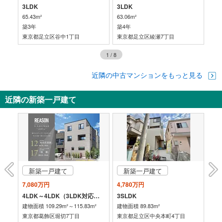
3LDK
3LDK
3L
65.43m²
63.06m²
62.
築3年
築4年
築4
東京都足立区谷中1丁目
東京都足立区綾瀬7丁目
東
1
/
8
近隣の中古マンションをもっと見る
近隣の新築一戸建て
新築一戸建て
新築一戸建て
7,080万円
4,780万円
4,
4LDK～4LDK（3LDK対応可※有償工事）
3SLDK
3S
建物面積 109.29m²～115.83m²
建物面積 89.83m²
建物
東京都葛飾区堀切7丁目
東京都足立区中央本町4丁目
東