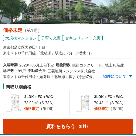
価格未定
（第1期）
大規模マンション
子育て充実
セキュリティー充実
東京都足立区大谷田4丁目
東京メトロ千代田線 「北綾瀬」駅 徒歩7分 （1番出口）
入居時期
建物階数
2028年06月上旬予定
鉄筋コンクリート、地上10階建
総戸数
不動産会社
199戸
三菱地所レジデンス株式会社
物件について
東京メトロ千代田線・始発駅「北綾瀬」駅まで徒歩7分。「大谷田公園」を臨むパークフロント、全199邸。2025年に整備完了した駅周辺地区まちづくりにより、北綾瀬駅前に「大型商業施設」が誕生。3LDK中心のゆとりあるプラン。ルーフバルコニーや専用テラス付き住戸などもご用意。 【エントリー受付中】 ※まず資料請求ボタンより、エントリーをお願い致します。スケジュールなどの最新情報をメール等でご案内いたします。
間取り別価格
3LDK＋FC＋WIC
3LDK＋FC＋WIC
73.00m²（S-73A）
70.43m²（S-70A）
価格未定
（第1期）
価格未定
（第1期）
資料をもらう
（無料）