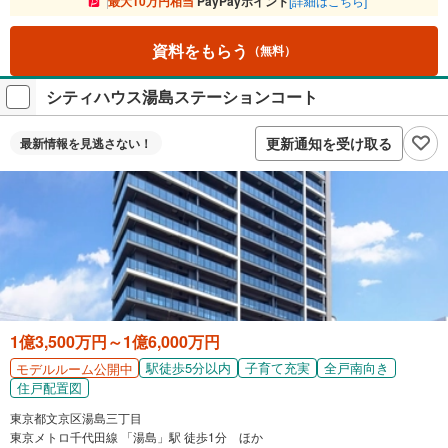
最大10万円相当
PayPayポイント
[詳細はこちら]
資料をもらう
（無料）
シティハウス湯島ステーションコート
更新通知を受け取る
最新情報を
見逃さない！
1億3,500万円～1億6,000万円
駅徒歩5分以内
子育て充実
全戸南向き
モデルルーム公開中
住戸配置図
東京都文京区湯島三丁目
東京メトロ千代田線 「湯島」駅 徒歩1分 ほか