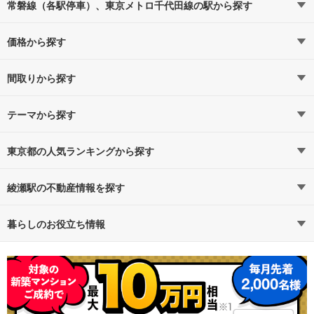
常磐線（各駅停車）、東京メトロ千代田線の駅から探す
価格から探す
常磐線（各駅停車）
常磐線（各駅停車）すべての駅
4,000万円以下（0）
（11）
5,000万円以下（0）
間取りから探す
北千住
6,000万円以下（0）
1LDK（1）
（3）
7,000万円以下（0）
2LDK（1）
テーマから探す
8,000万円以下（1）
3LDK（1）
駅近・駅徒歩5分以内
東京メトロ千代田線
1億円以上（1）
4LDK以上（0）
東京都の人気ランキングから探す
東京メトロ千代田線すべての駅
（15）
タワーマンション・高層マンション
綾瀬駅の不動産情報を探す
地域
路線
駅
西日暮里
町屋
（3）
（3）
ハイグレード・高級マンション
不動産・住宅
賃貸住宅
暮らしのお役立ち情報
港区
1
表参道
代々木上原
（2）
（1）
一人暮らし、DINKS
新築マンション
マンションカタログ
中古マンション
教えて！住まいの先生
文京区
2
新御茶ノ水
北綾瀬
（1）
（1）
広さ100m²以上
新築一戸建て
中古一戸建て
世田谷区
3