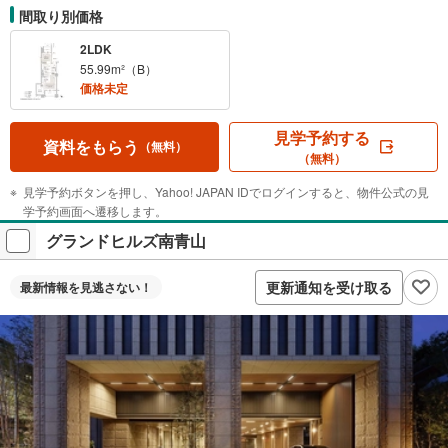
間取り別価格
2LDK
55.99m²（B）
価格未定
見学予約する
資料をもらう
（無料）
（無料）
見学予約ボタンを押し、Yahoo! JAPAN IDでログインすると、物件公式の見
学予約画面へ遷移します。
グランドヒルズ南青山
更新通知を受け取る
最新情報を
見逃さない！