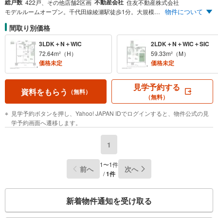
総戸数
不動産会社
422戸、その他店舗2区画
住友不動産株式会社
物件について
モデルルームオープン。千代田線綾瀬駅徒歩1分。大規模制震タワーレジデンス。 ※1.「東京メトロ千代田線沿線最大」:1995年以降に東京メトロ千代田線の駅を最寄りとして供給された分譲マンションのうち、本物件の総戸数422戸は単独事業主で過去最大規模の戸数となります。MRC入力ベースで、1期・新規販売が1995年1月以降の物件のみ。
間取り別価格
3LDK＋N＋WIC
2LDK＋N＋WIC＋SIC
72.64m²（H）
59.33m²（M）
価格未定
価格未定
見学予約する
資料をもらう
（無料）
（無料）
見学予約ボタンを押し、Yahoo! JAPAN IDでログインすると、物件公式の見
学予約画面へ遷移します。
1
1〜1件
前へ
次へ
/
1件
こ
新着物件通知を受け取る
の
検