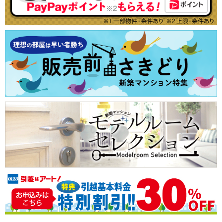
根津
湯島
（1）
（1）
大規模マンション
注文住宅
土地
中央区
4
代々木公園
（1）
エコマンション
売却査定
千代田区
5
小さい子供がいても安心
目黒区
6
子育てにやさしい環境
品川区
7
ショッピングセンター至近
渋谷区
8
ペット可
新宿区
9
太陽光発電
江東区
10
毎週月曜更新