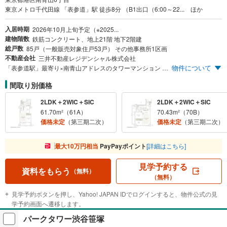
東京メトロ千代田線 「表参道」駅 徒歩8分 （B1出口（6:00～22... ほか
入居時期
2026年10月上旬予定（※2025...
建物階数
鉄筋コンクリート、地上21階 地下2階建
総戸数
85戸（一般販売対象住戸53戸） その他事務所1区画
不動産会社
三井不動産レジデンシャル株式会社
物件について
「表参道駅」最寄り×南青山アドレスのタワーマンション 標高約31メートルの高台から望む開放的な眺望 最高天井高2,750mm以上の空間性能 【エントリー受付中】 ※まず資料請求ボタンより、エントリーをお願い致します。スケジュールなどの最新情報をメール等でご案内いたします。
間取り別価格
2LDK＋2WIC＋SIC
2LDK＋2WIC＋SIC
61.70m²（61A）
70.43m²（70B）
価格未定
（第三期二次）
価格未定
（第三期二次）
最大10万円相当
PayPayポイント
[詳細はこちら]
見学予約する
資料をもらう
（無料）
（無料）
見学予約ボタンを押し、Yahoo! JAPAN IDでログインすると、物件公式の見
学予約画面へ遷移します。
パークタワー渋谷笹塚