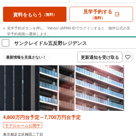
見学予約する
資料をもらう
（無料）
（無料）
見学予約ボタンを押し、Yahoo! JAPAN IDでログインすると、物件公式の見
学予約画面へ遷移します。
サンクレイドル五反野レジデンス
更新通知を受け取る
最新情報を
見逃さない！
4,800万円台予定～7,700万円台予定
モデルルーム公開中
東京都足立区梅田二丁目