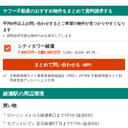
ヤフー不動産のおすすめ物件をまとめて資料請求する
平均6件以上お問い合わせするとご希望の物件が見つかりやすくなり
ます
資料請求可能な物件のみを表示しています
シティタワー綾瀬
7,400万円～2億9,300万円
1LDK～3LDK / 45.78m²～103.04m²
まとめて問い合わせる
（無料）
不動産情報サイト事業者連絡協議会（RSC）2018年 不動産情報サイト利
用者意識アンケートより引用
綾瀬駅の周辺環境
買い物
ローソン メトロス綾瀬東口まで101m (徒歩2分)
セブンイレブン 足立綾瀬3丁目まで117m (徒歩2分)