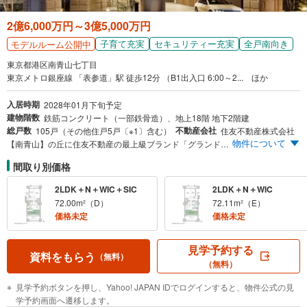
2億6,000万円～3億5,000万円
子育て充実
セキュリティー充実
全戸南向き
モデルルーム公開中
東京都港区南青山七丁目
東京メトロ銀座線 「表参道」駅 徒歩12分 （B1出入口 6:00～2... ほか
入居時期
2028年01月下旬予定
建物階数
鉄筋コンクリート（一部鉄骨造）、地上18階 地下2階建
総戸数
不動産会社
105戸（その他住戸5戸〔※1〕含む）
住友不動産株式会社
物件について
【南青山】の丘に住友不動産の最上級ブランド「グランドヒルズ」誕生。全戸南向き。モデルルームオープン。 ※1.「グランドヒルズ」は住友不動産の最高峰ブランドマンションです。
間取り別価格
2LDK＋N＋WIC＋SIC
2LDK＋N＋WIC
72.00m²（D）
72.11m²（E）
価格未定
価格未定
見学予約する
資料をもらう
（無料）
（無料）
見学予約ボタンを押し、Yahoo! JAPAN IDでログインすると、物件公式の見
学予約画面へ遷移します。