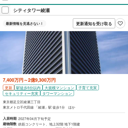
＋アンケート回答が必要です。
シティタワー綾瀬
プレゼントの詳細を見る
付与上限等条件あり。出金・譲渡不可。
更新通知を受け取る
最新情報を
見逃さない！
閉じる
7,400万円～2億9,300万円
更新
駅徒歩5分以内
大規模マンション
子育て充実
セキュリティー充実
タワーマンション
東京都足立区綾瀬三丁目
東京メトロ千代田線 「綾瀬」駅 徒歩1分 ほか
入居時期
2027年04月下旬予定
建物階数
鉄筋コンクリート、地上32階 地下1階建