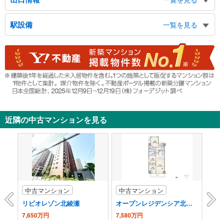
東口（北）
駅設備
一覧を見る
タクシーのりば,バスのりば,三井住友銀行,綾瀬小学校,東綾瀬区民事務所,東京武
道館,東綾瀬公園,東綾瀬中学校,綾瀬３丁目,東綾瀬１丁目
バリアフリー状況
東口（南）
※段差なしでの移動経路
足立年金事務所,綾瀬２丁目
（○：有り △：要駅員設備 ×：無し）
西口（北）
【ＪＲ東日本】【東京メトロ】
（※上記２社の駅は共同）
タクシーのりば,バスのりば,綾瀬児童館,弘道小学校,五兵衛新橋,綾瀬川,綾瀬４丁
地上⇔改札⇔ホーム：○
目,西綾瀬４丁目
エレベータ
西口（南）
・各ホーム⇔東改札
みずほ銀行,勤労福祉会館,伊藤谷橋,綾瀬１丁目
近隣の中古マンションを見る
エスカレータ
・各ホーム⇔各改札
トイレ
《多機能トイレ》
・西改札内
《車椅子対応トイレ》
・東改札内
中古マンション
中古マンション
中
スロープ
リビオレゾン北綾瀬
オープンレジデンシア北綾瀬
セ
・東口改札⇔東出口
7,650万円
7,580万円
6,