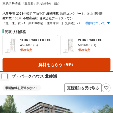
東武伊勢崎線 「五反野」駅 徒歩9分 ほか
入居時期
建物階数
2028年03月下旬予定
鉄筋コンクリート、地上15階建
総戸数
不動産会社
106戸
株式会社アーネストワン
物件について
「北千住」駅へ1日約110本超 千住車庫前［日光街道］バス停 徒歩2分「北千住」駅 バス6～10分※4 東武伊勢崎線「北千住」駅 直通5分※2 東武伊勢崎線「五反野」駅 徒歩9分※5 1LDK～3LDK 44.80m²～67.46m² 全12タイプの多彩なプラン 総戸数106戸の大規模レジデンス ZEH-M Oriented取得 第1期予定販売価格 1LDK 45m²超 4,800万円台～※100万円単位 ファミリータイプ 5,800万円台※100万円単位 8月1日（土）～ 北千住にてモデルルームオープン！資料請求・来場予約受付中 ※1 東武スカイツリーライン「五反野」駅（約660m） ※2 「北千住」駅へ5分（4分）:東武スカイツリーライン利用。（ ）内は日中時。 ※3 「上野」駅へ16分（14分）:東武スカイツリーライン利用。（ ）内は日中時。 ※4 「千住車庫前〔日光街道〕」バス停へ徒歩2分（約90m） ※5 東武スカイツリーライン「五反野」駅（約660m） ※電車による所要時間は、「駅すぱあと」ホームページに基づいて作成しています。掲載の時間は通勤時および日中平常時のものです。通勤時＝目的駅へのと到着時刻を8時30分に設定、日中時＝目的駅への到着時刻を11時から16時に設定した上で算出しております。乗換、待ち時間が含まれます。 ※掲載の情報は2026年5月時点のもので、ダイヤ改正により変更となる場合がございます。 ※バスによる所要時間は、「NAVITIME」ホームページに基づいて作成しています。 ※所要時間は、交通状況により変動する場合があります。
間取り別価格
1LDK＋WIC＋FC＋SC
2LDK＋WIC＋SC
45.56m²（B）
50.96m²（D）
価格未定
価格未定
資料をもらう
（無料）
ザ・パークハウス 北綾瀬
更新通知を受け取る
最新情報を
見逃さない！