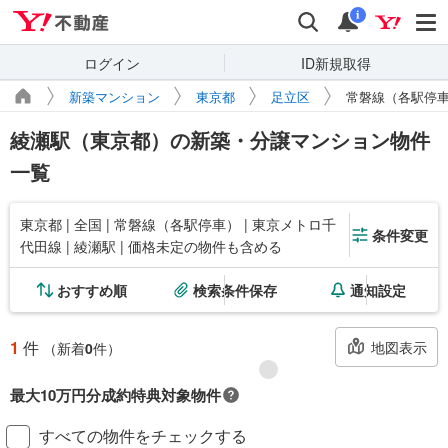
Yahoo!不動産
検索
通知
i
ログイン
ID新規取得
新築マンション
東京都
足立区
常磐線（各駅停
綾瀬駅（東京都）の新築・分譲マンション物件
一覧
東京都 | 全国 | 常磐線（各駅停車） | 東京メトロ千
条件変更
代田線 | 綾瀬駅 | 価格未定の物件も含める
おすすめ順
検索条件保存
通知設定
1
件
地図表示
（新着
0
件）
最大10万円分成約特典対象物件
対象の新築マンションご成約で最大10万円相当のPayPayポイント※もら
すべての物件をチェックする
える！毎月先着2,000名様（成約報告順）ご成約後に契約書アップロード