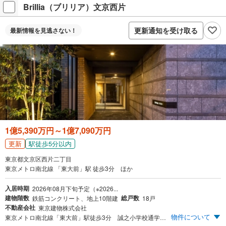
Brillia（ブリリア）文京西片
更新通知を受け取る
最新情報を
見逃さない！
1億5,390万円～1億7,090万円
更新
駅徒歩5分以内
東京都文京区西片二丁目
東京メトロ南北線 「東大前」駅 徒歩3分 ほか
入居時期
2026年08月下旬予定（※2026...
建物階数
総戸数
鉄筋コンクリート、地上10階建
18戸
不動産会社
東京建物株式会社
物件について
東京メトロ南北線「東大前」駅徒歩3分 誠之小学校通学区 4駅4路線利用可能