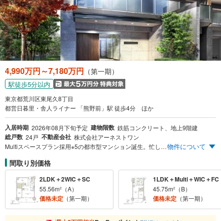
に
保
存
す
る
4,990万円～7,180万円
（第一期）
駅徒歩5分以内
東京都荒川区東尾久8丁目
都営日暮里・舎人ライナー 「熊野前」駅 徒歩4分 ほか
入居時期
建物階数
2026年08月下旬予定
鉄筋コンクリート、地上9階建
総戸数
不動産会社
24戸
株式会社アーネストワン
物件について
Multiスペースプラン採用※5の都市型マンション誕生。忙しい毎日に、駅近という余裕を。 JR山手線・京浜東北線、東京メトロ千代田線、日暮里・舎人ライナー「西日暮里」駅 直通3分※1 日暮里・舎人ライナー、東京さくらトラム（都電荒川線）「熊野前」駅 徒歩4分※2 「日暮里」駅より「成田空港」駅 まで55分※3 「東京」駅 まで22分※4 多用な使い方を享受 一部Multi PLAN採用※5 全邸南東向き 第一期販売価格 南東向き角住戸 1LDK/4,900万円台～※100万円単位 JR「上野」駅徒歩3分にてマンションギャラリーオープン 来場予約受付中 現地案内開催中！（予約制）先着順申込受付中！ ※1 「西日暮里」駅へ3分（3分）:日暮里・舎人ライナー利用。日中平常時も同じ。 ※2 日暮里・舎人ライナー「熊野前」駅（約318m） ※3 日暮里・舎人ライナー利用、「日暮里」駅で京成特急スカイライナーに乗り換え。日中平常時は50分。 ※4 日暮里・舎人ライナー利用、「日暮里」駅下車、徒歩でJR「日暮里」駅へ、JR山手線外回りに乗換え。日中平常時は22分。 ※5 Multi:マルチスペース（Bタイプ・Cタイプのみ）
間取り別価格
2LDK＋2WIC＋SC
1LDK＋Multi＋WIC＋FC
55.56m²（A）
45.75m²（B）
価格未定
（第一期）
価格未定
（第一期）