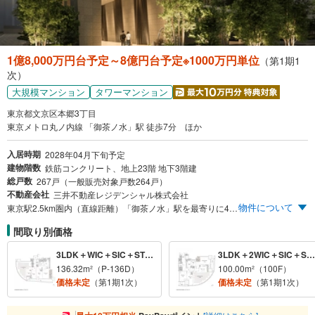
1億8,000万円台予定～8億円台予定※1000万円単位
（第1期1
次）
大規模マンション
タワーマンション
東京都文京区本郷3丁目
東京メトロ丸ノ内線 「御茶ノ水」駅 徒歩7分 ほか
入居時期
2028年04月下旬予定
建物階数
鉄筋コンクリート、地上23階 地下3階建
総戸数
267戸（一般販売対象戸数264戸）
不動産会社
三井不動産レジデンシャル株式会社
物件について
東京駅2.5km圏内（直線距離）「御茶ノ水」駅を最寄りに4駅6路線を使いこなす圧巻のマルチアクセス。 総戸数267戸・地上23階建の住宅専用タワーレジデンス、躍動の御茶ノ水×安らぎの文京区本郷を日常に。 ガラス基調デザイン＆2層吹抜けエントランス、多彩な共用空間とホスピタリティを備えた上質な暮らし。 【エントリー受付中】 ※まず資料請求ボタンより、エントリーをお願い致します。スケジュールなどの最新情報をメール等でご案内いたします。 ※「GRAND PERFECTION」とは、利便性、環境、住品質など、複数の要素が高い次元で調和する、タワーレジデンスの理想を追い求めたコンセプトワードです。
間取り別価格
3LDK＋WIC＋SIC＋STO＋MC
3LDK＋2WIC＋SIC＋STO
136.32m²（P-136D）
100.00m²（100F）
価格未定
（第1期1次）
価格未定
（第1期1次）