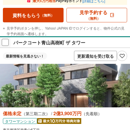
最大5万円相当
PayPayポイント
[詳細はこちら]
見学予約する
資料をもらう
（無料）
（無料）
見学予約ボタンを押し、Yahoo! JAPAN IDでログインすると、物件公式の見
学予約画面へ遷移します。
パークコート青山高樹町 ザ タワー
更新通知を受け取る
最新情報を
見逃さない！
価格未定
2億3,900万円
（第三期二次） /
（先着順）
タワーマンション
東京都港区南青山6丁目