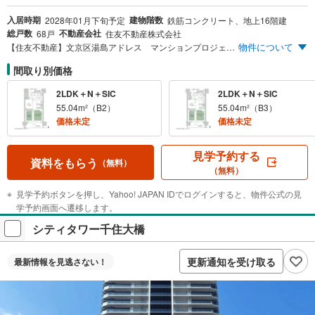
入居時期
建物階数
2028年01月下旬予定
鉄筋コンクリート、地上16階建
総戸数
不動産会社
68戸
住友不動産株式会社
物件について
【住友不動産】文京区湯島アドレス マンションプロジェクト 東京メトロ千代田線「湯島」駅徒歩1分。山手線も徒歩圏に。「上野」駅徒歩9分・「御徒町」駅徒歩7分。
間取り別価格
2LDK＋N＋SIC
2LDK＋N＋SIC
55.04m²（B2）
55.04m²（B3）
価格未定
価格未定
見学予約する
資料をもらう
（無料）
（無料）
見学予約ボタンを押し、Yahoo! JAPAN IDでログインすると、物件公式の見
学予約画面へ遷移します。
シティタワー千住大橋
更新通知を受け取る
最新情報を
見逃さない！