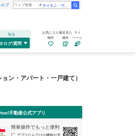
ヘルプ
サイモニ・ヴニランギ 死去
検索
お気に入り
最近見た
マイ
知る
物件
物件
ページ
タログ/質問
ション・アパート・一戸建て）
ahoo!不動産公式アプリ
簡単操作でもっと便利
に
アプリならではの機能が充