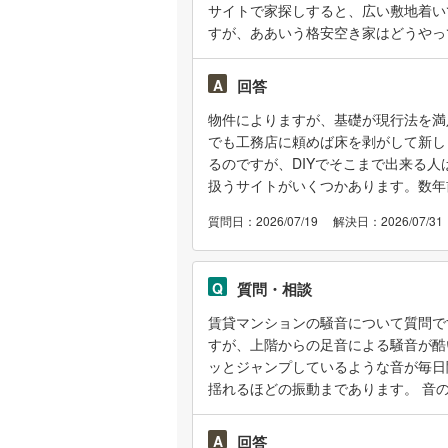
でも細かな古さも許せず、退去費用も
サイトで家探しすると、広い敷地着い
不動産屋が低価格な部屋を対応するの
すが、ああいう格安空き家はどうやっ
全く判らない為教えて頂きたいです。
A
回答
物件によりますが、基礎が現行法を満
でも工務店に頼めば床を剥がして新し
るのですが、DIYでそこまで出来る
扱うサイトがいくつかあります。数年
があって、東京都奥多摩町の物件も11万
質問日：2026/07/19
解決日：2026/07/31
Q
質問・相談
賃貸マンションの騒音について質問で
すが、上階からの足音による騒音が酷
ッとジャンプしているような音が毎日
揺れるほどの振動まであります。 音
だとは思いますが、あまりにも音が大
にお手紙を入れるかなどの対応を考え
A
回答