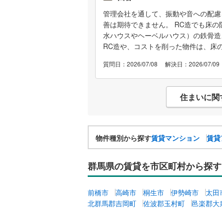
時〜8時なので、お子様がいる場合は
管理会社を通して、振動や音への配慮
ません。 女性の一人暮らしのため、
善は期待できません。 RC造でも床
ても怖いです…。 皆さんなら、どのよ
水ハウスやヘーベルハウス）の鉄骨造
が、室内はフルリノベされているのと
RC造や、コストを削った物件は、床
はしっかりしているように感じます。
リングが張ってあり、音が響きやすいため
質問日：2026/07/08
解決日：2026/07/09
住まいに関
物件種別から探す
賃貸マンション
賃貸
群馬県の賃貸を市区町村から探す
前橋市
高崎市
桐生市
伊勢崎市
太田
北群馬郡吉岡町
佐波郡玉村町
邑楽郡大