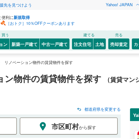
Yahoo! JAPAN
援先を見つけよう
と便利に
新規取得
［おトク］10％OFFクーポンあります
買う
建てる
売る
ョン
新築一戸建て
中古一戸建て
注文住宅
土地
売却査定
カ
リノベーション物件の賃貸物件を探す
ョン物件の賃貸物件を探す
（賃貸マン
都道府県を変更する
Y
市区町村
から探す