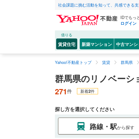
社会課題に挑む活動を知って、共感できる支
IDでもっ
ログイン
借りる
賃貸住宅
新築マンション
中古マンシ
Yahoo!不動産トップ
賃貸
群馬県
群馬県のリノベーシ
271
件
新着
2
件
探し方を選択してください
路線・駅
から探す