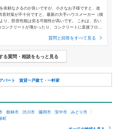
生活音として仕方ないのかな……とも思い、中々行動でき
を依頼なさるのが良いですが、小さなお子様ですと、改
私が何かアクションをおこして相手の方から恨まれたりし
の防音対策が不十分ですと、最新の大手ハウスメーカー（積
うに対応しますか？ ※建物自体は築39年と古いのです
より、防音性能は劣る可能性が高いです。 これは、古い
、構造はRC造なので、軽量鉄骨や木造と比べると防音面
のコンクリートが薄かったり、コンクリートに直接フロー
です。 ...
質問と回答をすべて見る
する質問・相談をもっと見る
アパート
賃貸一戸建て・一軒家
市
館林市
渋川市
藤岡市
安中市
みどり市
泉町
すべての地域を見る