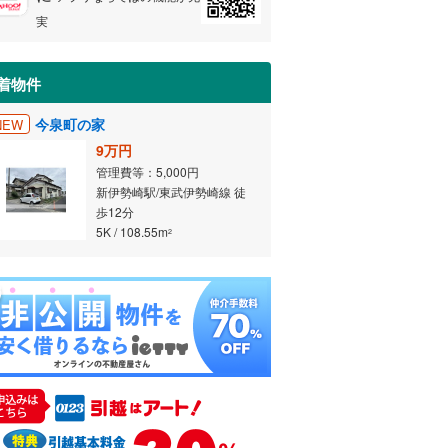
実
着物件
今泉町の家
NEW
9万円
管理費等：5,000円
新伊勢崎駅/東武伊勢崎線 徒
歩12分
5K / 108.55m
2