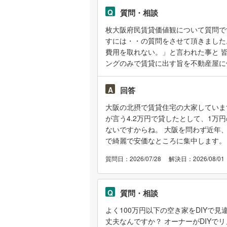
Q
質問・相談
枚大阪府民賃貸価値観について質問で
すには・・の質問をさせて頂きました
費用を取れない。」と言われた事と 
ングのみで賃貸に出す旨を不動産屋に
言われ4月から募集を掛けております
い。理由は汚いとの事なので、リノベ
A
回答
ば、当初私がお伝えしていた通り、先
大阪の北摂で賃貸住宅の大家していま
るとまた「ではこのままで」と言われ
が言う4.2万円で貸したとして、1
36,000円の物件に「汚い」と言わ
ないですからね。 大阪を問わず近年
のかもわかりません。 「最近の大阪
で綺麗で安価なところに集中します。
退去時には払わない。あまり詰めると
ずに物件を決めてしまうということも
カラですか？・・・と思う様なお話で
質問日：2026/07/28
解決日：2026/08/01
濯機置き場がありません。 その為団
す。 ＊フルリノベして洗濯機置き場
すれば逆にこの洗濯スペースの使い勝
Q
質問・相談
を指摘され、結果フルリノベする事に
42,000円ほどで貸せると言いますが
よく100万円以下の空き家をDIYで
おりますが、不動産屋はそれも受け入
丈夫なんですか？ オーナーがDIYで