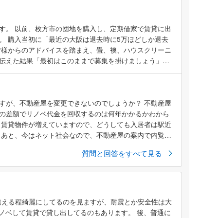
す。 以前、枚方市の団地を購入し、定期借家で賃貸に出
。 購入当初に「最近の大阪は退去時に5万ほどしか退去
皆様からのアドバイスを踏まえ、畳、襖、ハウスクリーニ
伝えた結果「最初はこのままで募集を掛けましょう」と
。 最近不動産屋から「内見案内は多いが契約に至らな
しましょう」と80万円の見積もりが来ました為「であれ
に畳、襖、ハウスクリーニングをやりましょう」と伝え
すが、不動産屋を変更できないのでしょうか？ 不動産屋
ました。 正直、5階建エレベーター無しの団地の2階で
万円の差額でリノベ代金を回収するのは何年かかるかわから
れる事にビックリしておりますし、何故私の意向が通らない
、賃貸物件が増えていますので、どうしても入居者は駅近
人は綺麗にして貸さないと入居後にクレームが来る。でも
 あと、今はネット社会なので、不動産屋の案内で内覧せ
直ぐに不動産協会に駆け込む」と言われます。 ・・・ヤ
多いです。 不動
す・・・ また、私が懸念しているのは、この団地には洗
質問と回答をすべて見る
地の他の部屋同様洗面、浴室スペースに無理に置いてま
を作っている部屋もありますが リノベし、バッチリ綺麗に
手が悪いところが目に付き、次は洗濯機置き場の不便さ
なるのでは？！と言う事です。 不動産屋はリノベすれば
、私としてはリノベせず、32,000程までの値下げも考えて
見違える程綺麗にしてるのを見ますが、耐震とか安全性は大
れてくれません。 本当に最近の大阪府民は低価格は物件
リノベして賃貸で貸し出してるのもあります。 後、普通に