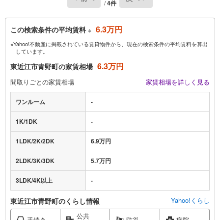
/
4件
6.3万円
この検索条件の平均賃料
※
※Yahoo!不動産に掲載されている賃貸物件から、現在の検索条件の平均賃料を算出
しています。
6.3万円
東近江市青野町の家賃相場
間取りごとの家賃相場
家賃相場を詳しく見る
ワンルーム
-
1K/1DK
-
1LDK/2K/2DK
6.9万円
2LDK/3K/3DK
5.7万円
3LDK/4K以上
-
Yahoo!くらし
東近江市青野町のくらし情報
公共
手続き
防災
病院