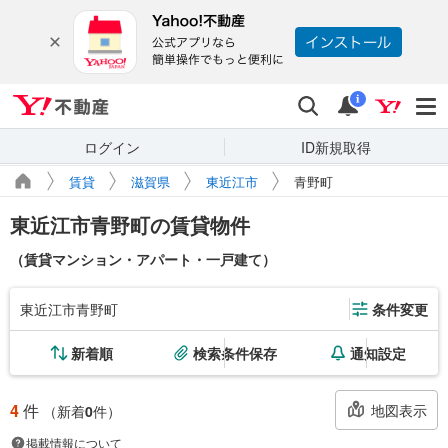
Yahoo!不動産
検索
通知
i
ログイン
ID新規取得
賃貸
滋賀県
東近江市
青野町
東近江市青野町の賃貸物件
（賃貸マンション・アパート・一戸建て）
東近江市青野町
条件変更
新着順
検索条件保存
通知設定
4
件
地図表示
（新着
0
件）
掲載情報について