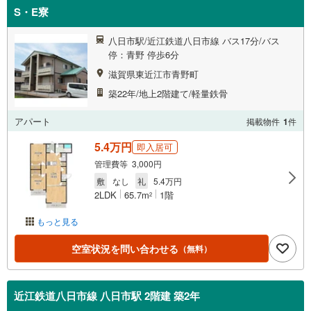
S・E寮
八日市駅/近江鉄道八日市線 バス17分/バス
停：青野 停歩6分
滋賀県東近江市青野町
築22年/地上2階建て/軽量鉄骨
アパート
掲載物件
1
件
5.4万円
即入居可
管理費等 3,000円
敷
なし
礼
5.4万円
2LDK
65.7m
1階
2
もっと見る
空室状況を問い合わせる
（無料）
近江鉄道八日市線 八日市駅 2階建 築2年