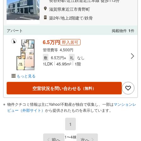
長谷野駅/近江鉄道近江本線 徒歩113分
滋賀県東近江市青野町
築2年/地上2階建て/鉄骨
アパート
掲載物件
1
件
6.5万円
即入居可
管理費等 4,500円
敷
6.5万円※
礼
なし
1LDK
45.95m
1階
2
もっと見る
空室状況を問い合わせる
（無料）
物件クチコミ情報は主にYahoo!不動産が独自で収集し、一部は
マンションレ
ビュー（外部サイト）
から提供されたものを表示しています。
1
1〜4棟
前へ
次へ