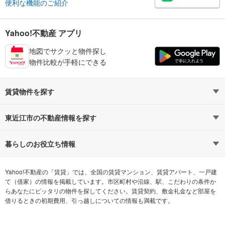
便利な機能のご紹介
Yahoo!不動産 アプリ
地図でサクッと物件探し
物件比較が手軽にできる
賃貸物件を探す
路線・駅から探す
地域から探す
東近江市の不動産情報を探す
通勤時間から探す
不動産・住宅
家賃相場から探す
賃貸住宅
暮らしのお役立ち情報
不動産会社から探す
新築マンション
マンションカタログ
希望の条件から探す
中古マンション
教えて！住まいの先生
Yahoo!不動産の「賃貸」では、全国の賃貸マンション、賃貸アパート、一戸建
て（借家）の情報を掲載しています。市区町村や沿線、駅、こだわりの条件か
らあなたにピッタリの物件を探してください。賃貸契約、敷金礼金など部屋を
テーマから探す
新築一戸建て
ランキングから探す
中古一戸建て
借りるときの初期費用、引っ越しについての情報も満載です。
注文住宅
土地