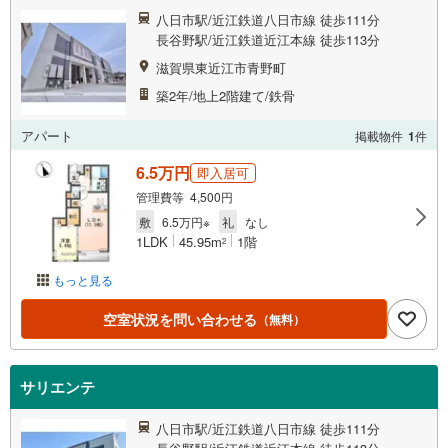
八日市駅/近江鉄道八日市線 徒歩111分
長谷野駅/近江鉄道近江本線 徒歩113分
滋賀県東近江市青野町
築2年/地上2階建て/鉄骨
アパート
掲載物件
1
件
6.5万円
即入居可
管理費等 4,500円
敷
6.5万円※
礼
なし
1LDK
45.95m
1階
2
もっと見る
空室状況を問い合わせる
（無料）
サリエンテ
八日市駅/近江鉄道八日市線 徒歩111分