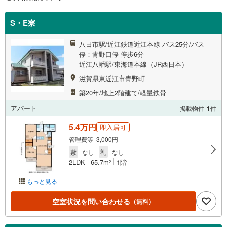
S・E寮
八日市駅/近江鉄道近江本線 バス25分/バス
停：青野口停 停歩6分
近江八幡駅/東海道本線（JR西日本）
滋賀県東近江市青野町
築20年/地上2階建て/軽量鉄骨
アパート
掲載物件
1
件
5.4万円
即入居可
管理費等 3,000円
敷
なし
礼
なし
2LDK
65.7m
1階
2
もっと見る
空室状況を問い合わせる
（無料）