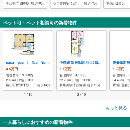
今治駅/予讃線線
徒歩38分
伊予富田駅/予讃線線
徒歩32分
駅/線
徒歩分
ペット可・ペット相談可の新着物件
casa pac i fica Yuwatari
予讃線 新居浜駅 地上2階建て 築13年
愛媛県新居
4.5万円
5.7万円
6.2万円
管理費等：3,500円
管理費等：4,100円
管理費等：6,
29.6m
2階
1DK
52.76m
1階
2LDK
64.46m
2
2
2
2
勝山町駅/伊予鉄道線
徒歩14分
新居浜駅/予讃線線
徒歩12分
駅/線
徒歩
1 / 10
2 / 10
もっと見る
一人暮らしにおすすめの新着物件