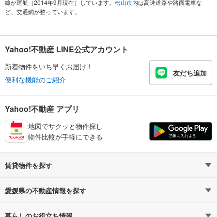
線が運航（2014年9月現在）しています。
松山市
内は高速道路や路面電車な
ど、交通網が整っています。
Yahoo!不動産 LINE公式アカウント
新着物件をいち早くお届け！
友だち追加
便利な機能のご紹介
Yahoo!不動産 アプリ
地図でサクッと物件探し
物件比較が手軽にできる
賃貸物件を探す
路線・駅から探す
地域から探す
愛媛県の不動産情報を探す
通勤時間から探す
不動産・住宅
家賃相場から探す
賃貸住宅
暮らしのお役立ち情報