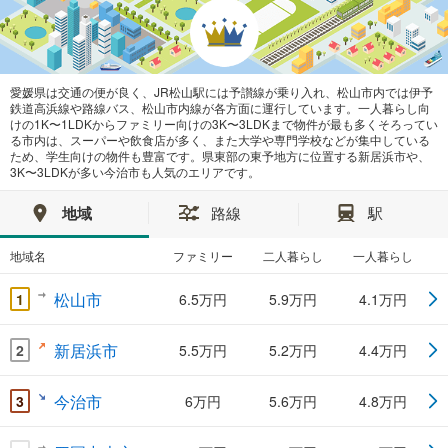
愛媛県は交通の便が良く、JR松山駅には予讃線が乗り入れ、松山市内では伊予
鉄道高浜線や路線バス、松山市内線が各方面に運行しています。一人暮らし向
けの1K〜1LDKからファミリー向けの3K〜3LDKまで物件が最も多くそろってい
る市内は、スーパーや飲食店が多く、また大学や専門学校などが集中している
ため、学生向けの物件も豊富です。県東部の東予地方に位置する新居浜市や、
3K〜3LDKが多い今治市も人気のエリアです。
地域
路線
駅
地域名
ファミリー
二人暮らし
一人暮らし
松山市
1
6.5万円
5.9万円
4.1万円
新居浜市
2
5.5万円
5.2万円
4.4万円
今治市
3
6万円
5.6万円
4.8万円