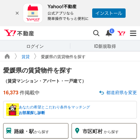
Yahoo!不動産
検索
通知
i
ログイン
ID新規取得
賃貸
愛媛県の賃貸物件を探す
愛媛県の賃貸物件を探す
（賃貸マンション・アパート・一戸建て）
16,373
件掲載中
都道府県を変更
あなたの希望とこだわり条件をマッチング
お部屋探し診断
路線・駅
市区町村
から探す
から探す