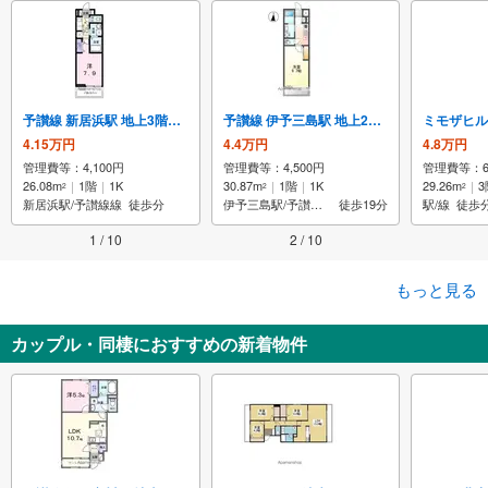
予讃線 新居浜駅 地上3階建て 築6年
予讃線 伊予三島駅 地上2階建て 築6年
4.15万円
4.4万円
4.8万円
管理費等：4,100円
管理費等：4,500円
管理費等：6,
26.08m
1階
1K
30.87m
1階
1K
29.26m
3
2
2
2
新居浜駅/予讃線線
徒歩分
伊予三島駅/予讃線線
徒歩19分
駅/線
徒歩
1 / 10
2 / 10
もっと見る
カップル・同棲におすすめの新着物件