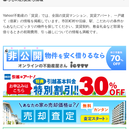
不動産会社から探す
新築マンション
マンションカタログ
希望の条件から探す
中古マンション
教えて！住まいの先生
Yahoo!不動産の「賃貸」では、全国の賃貸マンション、賃貸アパート、一戸建
て（借家）の情報を掲載しています。市区町村や沿線、駅、こだわりの条件か
らあなたにピッタリの物件を探してください。賃貸契約、敷金礼金など部屋を
テーマから探す
新築一戸建て
ランキングから探す
中古一戸建て
借りるときの初期費用、引っ越しについての情報も満載です。
注文住宅
土地
売却査定