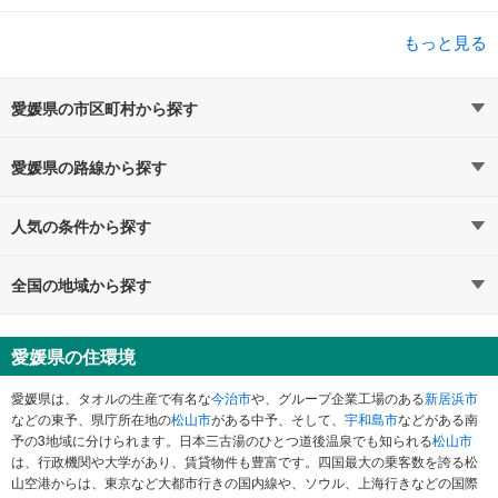
もっと見る
愛媛県の市区町村から探す
愛媛県の路線から探す
人気の条件から探す
全国の地域から探す
愛媛県の住環境
愛媛県は、タオルの生産で有名な
今治市
や、グループ企業工場のある
新居浜市
などの東予、県庁所在地の
松山市
がある中予、そして、
宇和島市
などがある南
予の3地域に分けられます。日本三古湯のひとつ道後温泉でも知られる
松山市
は、行政機関や大学があり、賃貸物件も豊富です。四国最大の乗客数を誇る松
山空港からは、東京など大都市行きの国内線や、ソウル、上海行きなどの国際