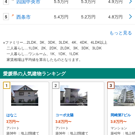
四国中央市
4
5.5万円
5.3万円
4.9万円
西条市
5
5.4万円
5.2万円
4.8万円
もっと見る
※ファミリー…2LDK、3K、3DK、3LDK、4K、4DK、4LDK以上
二人暮らし…1LDK、2K、2DK、2LDK、3K、3DK、3LDK
一人暮らし…ワンルーム、1K、1DK、1LDK
家賃相場は平均値を算出したものとなります。
愛媛県の人気建物ランキング
1
2
3
はなこ
コーポ太陽
岡崎第7ビル
3万円〜
3.8万円〜
3.9万円〜
アパート
アパート
マンション
築38年
地上2階建て
築36年
地上2階建て
築42年
地上6