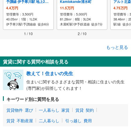
予讃線 伊予寒川駅 地上2階建て 築1年未満
Kamiokande清水町
アルト北
4.4万円
11.5万円
4.75万円
管理費等：3,500円
管理費等：5,000円
管理費等：3,
40.05m
1階
1LDK
81.28m
8階
3LDK
38.46m
2
2
2
2
伊予寒川駅/予讃線線
徒歩6分
木屋町駅/伊予鉄道線
徒歩7分
駅/線
徒歩
1 / 10
2 / 10
もっと見る
賃貸に関する質問や相談を見る
教えて！住まいの先生
住まいに関するさまざまな質問・相談に住まいの先生
(専門家)が回答してくれます！
キーワード別に質問を見る
賃貸物件 選び
一人暮らし 家賃
賃貸 契約
賃貸 不動産屋
二人暮らし
引っ越し 費用