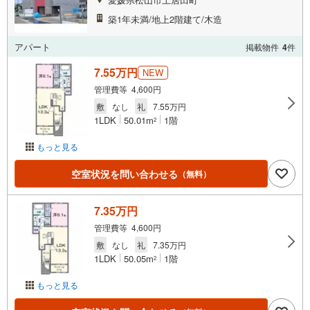
築1年未満/地上2階建て/木造
アパート
掲載物件
4
件
7.55万円
NEW
管理費等 4,600円
敷
なし
礼
7.55万円
1LDK
50.01m
1階
2
もっと見る
空室状況を問い合わせる
（無料）
7.35万円
管理費等 4,600円
敷
なし
礼
7.35万円
1LDK
50.05m
1階
2
もっと見る