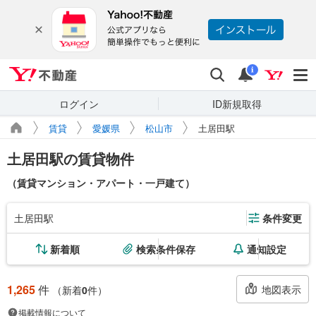
Yahoo!不動産
検索
通知
i
ログイン
ID新規取得
賃貸
愛媛県
松山市
土居田駅
土居田駅の賃貸物件
（賃貸マンション・アパート・一戸建て）
土居田駅
条件変更
新着順
検索条件保存
通知設定
1,265
件
地図表示
（新着
0
件）
掲載情報について