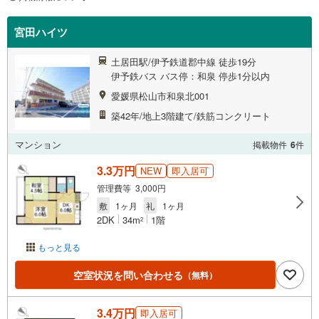
宮田ハイツ
土居田駅/伊予鉄道郡中線 徒歩19分
伊予鉄バス バス停：和泉 停歩1分以内
愛媛県松山市和泉北001
築42年/地上3階建て/鉄筋コンクリート
マンション
掲載物件
6
件
3.3万円
NEW
即入居可
管理費等 3,000円
敷
1ヶ月
礼
1ヶ月
2DK
34m
1階
2
もっと見る
空室状況を問い合わせる
（無料）
3.4万円
即入居可