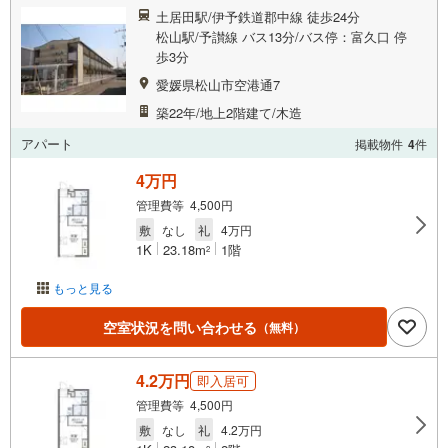
土居田駅/伊予鉄道郡中線 徒歩24分
松山駅/予讃線 バス13分/バス停：富久口 停
歩3分
愛媛県松山市空港通7
築22年/地上2階建て/木造
アパート
掲載物件
4
件
4万円
管理費等 4,500円
敷
なし
礼
4万円
1K
23.18m
1階
2
もっと見る
空室状況を問い合わせる
（無料）
4.2万円
即入居可
管理費等 4,500円
敷
なし
礼
4.2万円