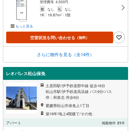
管理費等 4,500円
敷
なし
礼
なし
1K
19.87m
1階
2
もっと見る
空室状況を問い合わせる
（無料）
さらに物件を見る（全14件）
レオパレス松山保免
土居田駅/伊予鉄道郡中線 徒歩16分
松山市駅/伊予鉄道高浜線 バス9分/バス
停：和泉北 停歩9分
愛媛県松山市保免上1丁目
築19年/地上4階建て/その他
アパート
掲載物件
21
件