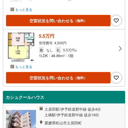
もっと見る
空室状況を問い合わせる
（無料）
5.5万円
管理費等 4,500円
敷
なし
礼
5.5万円※
1LDK
48.86m
1階
2
もっと見る
空室状況を問い合わせる
（無料）
カシュクールハウス
土居田駅/伊予鉄道郡中線 徒歩4分
土橋駅/伊予鉄道郡中線 徒歩19分
愛媛県松山市土居田町