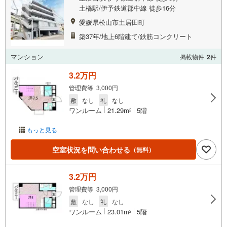
土橋駅/伊予鉄道郡中線 徒歩16分
愛媛県松山市土居田町
築37年/地上6階建て/鉄筋コンクリート
マンション
掲載物件
2
件
3.2万円
管理費等 3,000円
敷
なし
礼
なし
ワンルーム
21.29m
5階
2
もっと見る
空室状況を問い合わせる
（無料）
3.2万円
管理費等 3,000円
敷
なし
礼
なし
ワンルーム
23.01m
5階
2