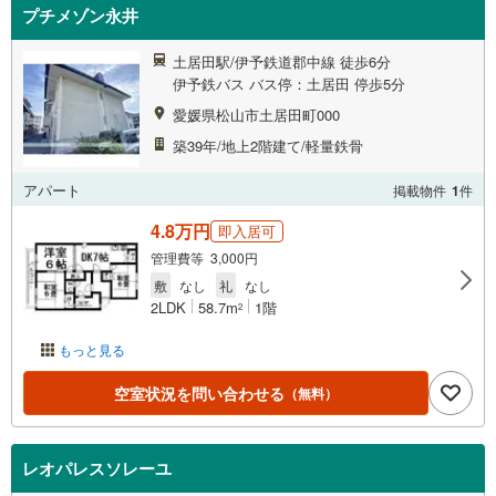
プチメゾン永井
土居田駅/伊予鉄道郡中線 徒歩6分
伊予鉄バス バス停：土居田 停歩5分
愛媛県松山市土居田町000
築39年/地上2階建て/軽量鉄骨
アパート
掲載物件
1
件
4.8万円
即入居可
管理費等 3,000円
敷
なし
礼
なし
2LDK
58.7m
1階
2
もっと見る
空室状況を問い合わせる
（無料）
レオパレスソレーユ