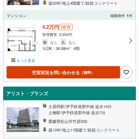
築33年/地上4階建て/鉄筋コンクリート
マンション
掲載物件
1
件
4.2万円
NEW
管理費等 3,500円
敷
なし
礼
なし
1LDK
38.88m
4階
2
もっと見る
空室状況を問い合わせる
（無料）
アリスト・ブランズ
土居田駅/伊予鉄道郡中線 徒歩14分
土橋駅/伊予鉄道郡中線 徒歩7分
愛媛県松山市竹原002
築13年/地上11階建て/鉄筋コンクリート