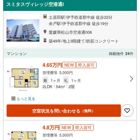
スミタスヴィレッジ空港通I
土居田駅/伊予鉄道郡中線 徒歩22分
余戸駅/伊予鉄道郡中線 徒歩19分
愛媛県松山市空港通006
築49年/地上9階建て/鉄筋コンクリート
マンション
掲載物件
24
件
4.65万円
NEW
即入居可
管理費等 5,000円
敷
1ヶ月
礼
1ヶ月
2LDK
54m
2階
2
もっと見る
空室状況を問い合わせる
（無料）
4.8万円
NEW
即入居可
管理費等 5,000円