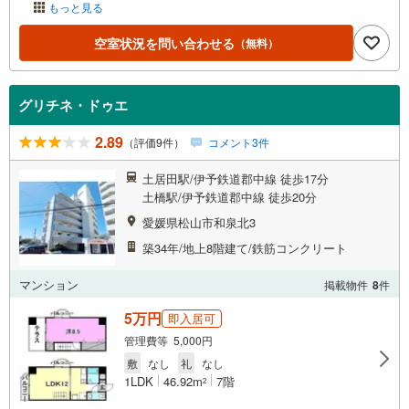
もっと見る
空室状況を問い合わせる
（無料）
グリチネ・ドゥエ
2.89
（評価9件）
コメント3件
土居田駅/伊予鉄道郡中線 徒歩17分
土橋駅/伊予鉄道郡中線 徒歩20分
愛媛県松山市和泉北3
築34年/地上8階建て/鉄筋コンクリート
マンション
掲載物件
8
件
5万円
即入居可
管理費等 5,000円
敷
なし
礼
なし
1LDK
46.92m
7階
2