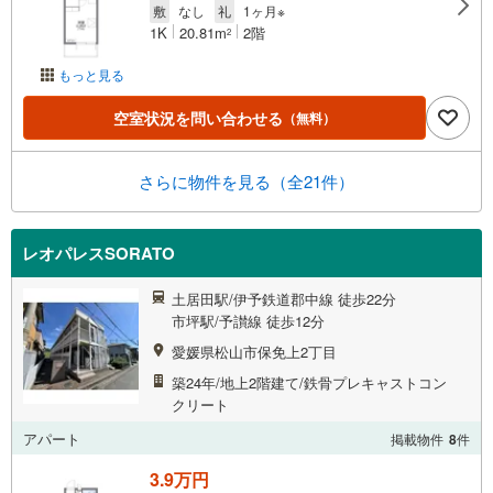
敷
なし
礼
1ヶ月※
1K
20.81m
2階
2
もっと見る
空室状況を問い合わせる
（無料）
さらに物件を見る（全21件）
レオパレスSORATO
土居田駅/伊予鉄道郡中線 徒歩22分
市坪駅/予讃線 徒歩12分
愛媛県松山市保免上2丁目
築24年/地上2階建て/鉄骨プレキャストコン
クリート
アパート
掲載物件
8
件
3.9万円