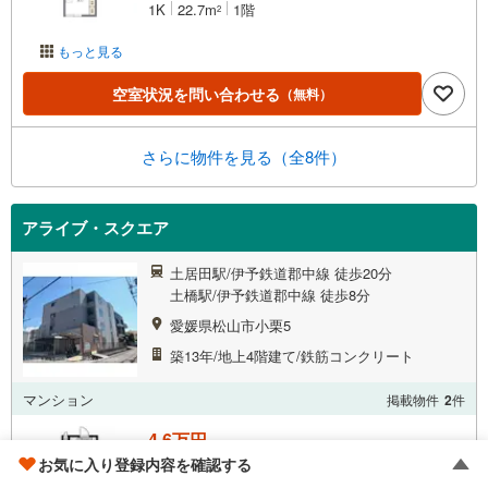
1K
22.7m
1階
2
もっと見る
空室状況を問い合わせる
（無料）
さらに物件を見る（全8件）
アライブ・スクエア
土居田駅/伊予鉄道郡中線 徒歩20分
土橋駅/伊予鉄道郡中線 徒歩8分
愛媛県松山市小栗5
築13年/地上4階建て/鉄筋コンクリート
マンション
掲載物件
2
件
4.6万円
お気に入り登録内容を確認する
管理費等 4,600円