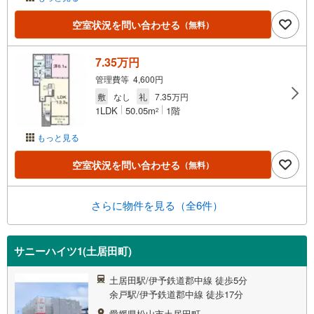
空室状況を問い合わせる
（無料）
7.35万円
管理費等 4,600円
敷
なし
礼
7.35万円
1LDK
50.05m
1階
2
もっと見る
空室状況を問い合わせる
（無料）
さらに物件を見る（全6件）
サニーハイツ1(土居田町)
土居田駅/伊予鉄道郡中線 徒歩5分
余戸駅/伊予鉄道郡中線 徒歩17分
愛媛県松山市土居田町