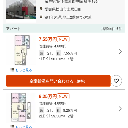
余戸駅/伊予鉄道郡中線 徒歩18分
愛媛県松山市土居田町
築1年未満/地上2階建て/木造
アパート
掲載物件
6
件
7.55万円
NEW
管理費等 4,600円
敷
なし
礼
7.55万円
1LDK
50.01m
1階
2
もっと見る
空室状況を問い合わせる
（無料）
8.25万円
NEW
管理費等 4,600円
敷
なし
礼
8.25万円
2LDK
59.58m
2階
2
もっと見る