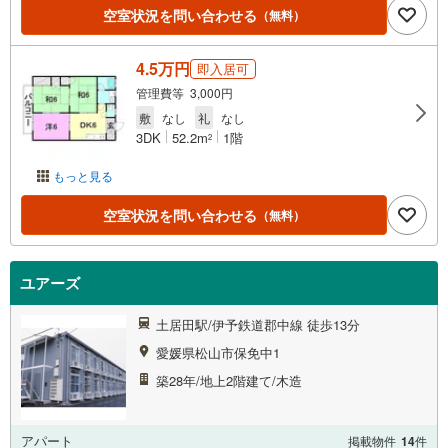
空室状況を問い合わせる
（無料）
4.5万円
即入居可
管理費等 3,000円
敷
なし
礼
なし
3DK
52.2m
1階
2
もっと見る
空室状況を問い合わせる
（無料）
ユアーズ
土居田駅/伊予鉄道郡中線 徒歩13分
愛媛県松山市保免中1
築28年/地上2階建て/木造
アパート
掲載物件
14
件