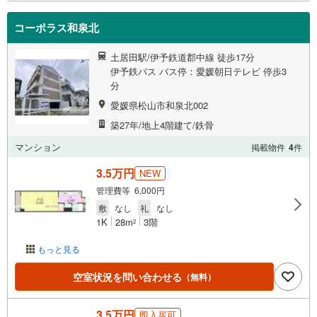
コーポラス和泉北
土居田駅/伊予鉄道郡中線 徒歩17分
伊予鉄バス バス停：愛媛朝日テレビ 停歩3
分
愛媛県松山市和泉北002
築27年/地上4階建て/鉄骨
マンション
掲載物件
4
件
3.5万円
NEW
管理費等 6,000円
敷
なし
礼
なし
1K
28m
3階
2
もっと見る
空室状況を問い合わせる
（無料）
3.5万円
即入居可