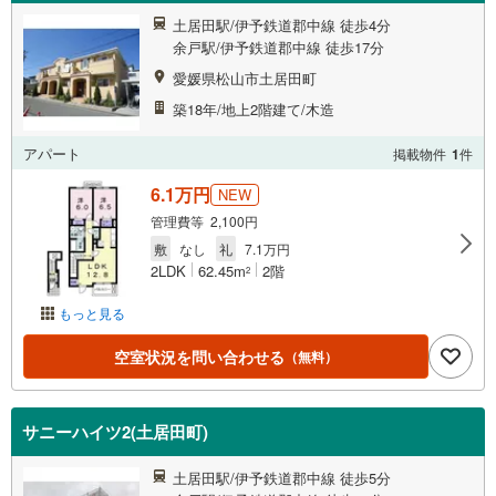
土居田駅/伊予鉄道郡中線 徒歩4分
余戸駅/伊予鉄道郡中線 徒歩17分
愛媛県松山市土居田町
築18年/地上2階建て/木造
アパート
掲載物件
1
件
6.1万円
NEW
管理費等 2,100円
敷
なし
礼
7.1万円
2LDK
62.45m
2階
2
もっと見る
空室状況を問い合わせる
（無料）
サニーハイツ2(土居田町)
土居田駅/伊予鉄道郡中線 徒歩5分