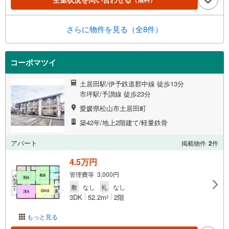
さらに物件を見る（全8件）
コーポマツイ
土居田駅/伊予鉄道郡中線 徒歩13分
市坪駅/予讃線 徒歩23分
愛媛県松山市土居田町
築42年/地上2階建て/軽量鉄骨
アパート
掲載物件
2
件
4.5万円
管理費等 3,000円
敷
なし
礼
なし
3DK
52.2m
2階
2
もっと見る