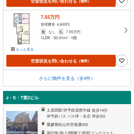
空室状況を問い合わせる
（無料）
7.55万円
管理費等 4,600円
敷
なし
礼
7.55万円
1LDK
50.01m
1階
2
もっと見る
空室状況を問い合わせる
（無料）
さらに物件を見る（全4件）
J・S・T第2ビル
土居田駅/伊予鉄道郡中線 徒歩14分
伊予鉄バス バス停：生石 停歩3分
愛媛県松山市空港通002
築37年/地上3階建て/鉄筋コンクリート