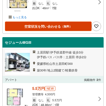
敷
なし
礼
なし
2LDK
46m
7階
2
もっと見る
空室状況を問い合わせる
（無料）
セジュールMGIII
土居田駅/伊予鉄道郡中線 徒歩3分
伊予鉄バス バス停：土居田 停歩2分
愛媛県松山市土居田町000
築30年/地上2階建て/軽量鉄骨
アパート
掲載物件
2
件
5.5万円
NEW
管理費等 4,500円
敷
なし
礼
5.5万円
2DK
48.86m
1階
2