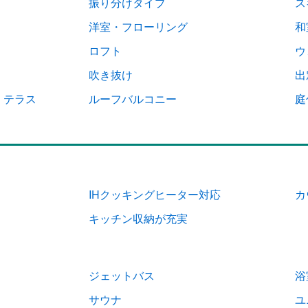
振り分けタイプ
ス
洋室・フローリング
和
ロフト
ウ
吹き抜け
出
・テラス
ルーフバルコニー
庭
IHクッキングヒーター対応
カ
キッチン収納が充実
ジェットバス
浴
サウナ
ユ