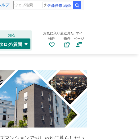
ヘルプ
佐藤佳奈 結婚
検索
お気に入り
最近見た
マイ
知る
物件
物件
ページ
タログ/質問
ーズマンションでおしゃれに暮らしたい