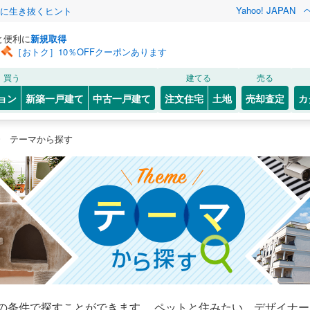
Yahoo! JAPAN
クに生き抜くヒント
と便利に
新規取得
［おトク］10％OFFクーポンあります
買う
建てる
売る
ョン
新築一戸建て
中古一戸建て
注文住宅
土地
売却査定
カ
テーマから探す
の条件で探すことができます。 ペットと住みたい、デザイナ