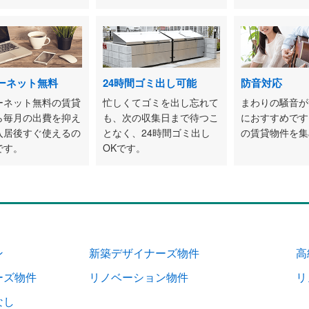
ーネット無料
24時間ゴミ出し可能
防音対応
ーネット無料の賃貸
忙しくてゴミを出し忘れて
まわりの騒音が
ら毎月の出費を抑え
も、次の収集日まで待つこ
におすすめです
入居後すぐ使えるの
となく、24時間ゴミ出し
の賃貸物件を集
です。
OKです。
ン
新築デザイナーズ物件
高
ーズ物件
リノベーション物件
リ
なし