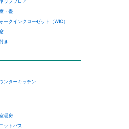
キップフロア
室・畳
ォークインクローゼット（WIC）
窓
付き
ウンターキッチン
室暖房
ニットバス