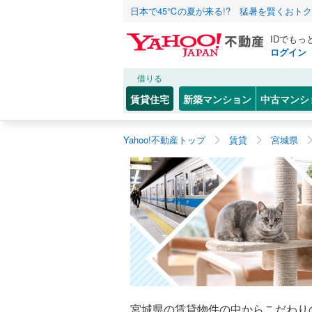
日本で45℃の夏が来る!? 猛暑を賢くおト
IDでもっ
ログイン
借りる
賃貸住宅
新築マンション
中古マンシ
Yahoo!不動産トップ
賃貸
宮城県
宮城県の賃貸物件の中からこだわり