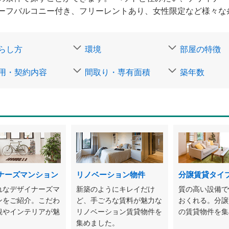
ーフバルコニー付き、フリーレントあり、女性限定など様々な
らし方
環境
部屋の特徴
用・契約内容
間取り・専有面積
築年数
ナーズマンション
リノベーション物件
分譲賃貸タイ
れなデザイナーズマ
新築のようにキレイだけ
質の高い設備で
ンをご紹介。こだわ
ど、手ごろな賃料が魅力な
おくれる。分譲
観やインテリアが魅
リノベーション賃貸物件を
の賃貸物件を集
。
集めました。