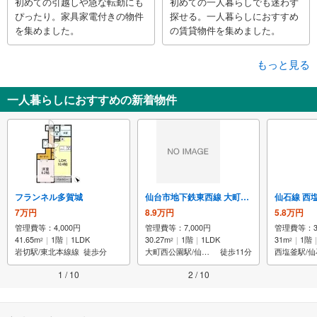
初めての引越しや急な転勤にも
初めての一人暮らしでも迷わず
ぴったり。家具家電付きの物件
探せる。一人暮らしにおすすめ
を集めました。
の賃貸物件を集めました。
もっと見る
一人暮らしにおすすめの新着物件
フランネル多賀城
仙台市地下鉄東西線 大町西公園駅 地上3階建て 築1年未満
7万円
8.9万円
5.8万円
管理費等：4,000円
管理費等：7,000円
管理費等：3,
41.65m
1階
1LDK
30.27m
1階
1LDK
31m
1階
2
2
2
岩切駅/東北本線線
徒歩分
大町西公園駅/仙台市地下鉄東西線線
徒歩11分
西塩釜駅/
1 / 10
2 / 10