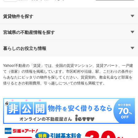
賃貸物件を探す
路線・駅から探す
地域から探す
宮城県の不動産情報を探す
通勤時間から探す
不動産・住宅
家賃相場から探す
賃貸住宅
暮らしのお役立ち情報
不動産会社から探す
新築マンション
マンションカタログ
希望の条件から探す
中古マンション
教えて！住まいの先生
Yahoo!不動産の「賃貸」では、全国の賃貸マンション、賃貸アパート、一戸建
て（借家）の情報を掲載しています。市区町村や沿線、駅、こだわりの条件か
らあなたにピッタリの物件を探してください。賃貸契約、敷金礼金など部屋を
テーマから探す
新築一戸建て
ランキングから探す
中古一戸建て
借りるときの初期費用、引っ越しについての情報も満載です。
注文住宅
土地
売却査定