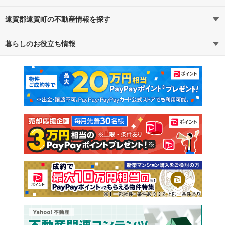
遠賀郡遠賀町の不動産情報を探す
路線・駅から探す
地域から探す
暮らしのお役立ち情報
不動産・住宅
賃貸住宅
通勤・通学時間から探す
地図から探す
マンションカタログ
教えて！住まいの先生
新築マンション
中古マンション
新築一戸建て
中古一戸建て
注文住宅
土地
売却査定