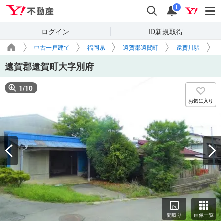
Yahoo!不動産
検索
通知
i
ログイン
ID新規取得
中古一戸建て
福岡県
遠賀郡遠賀町
遠賀川駅
遠賀郡遠賀町大字別府
1
/
10
お気に入り
間取り
画像一覧