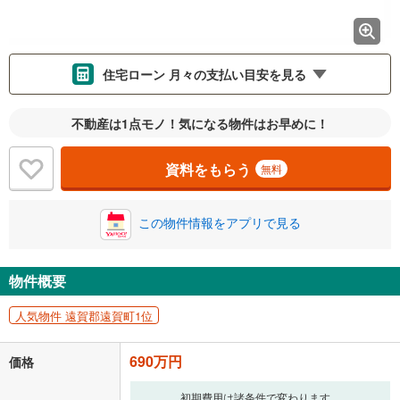
住宅ローン 月々の支払い目安を見る
支払いの目安をシミュレーションすることができます。
不動産は1点モノ！気になる物件はお早めに！
％
金利
資料をもらう
無料
この物件情報をアプリで見る
0.01%
14.99%
物件概要
返済期間
人気物件 遠賀郡遠賀町1位
一般的には最長35年まで借り入れ可能です。多くの金融機関
が完済時の年齢は80歳までを条件としています。
万円
頭金
690万円
価格
閉じる
初期費用は諸条件で変わります。