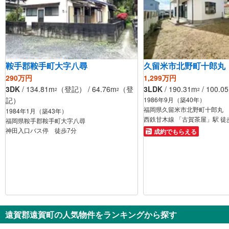
鞍手郡鞍手町大字八尋
久留米市北野町十郎丸
290万円
1,299万円
3DK
/ 134.81m
（登記） / 64.76m
（登
3LDK
/ 190.31m
/ 100.0
2
2
2
記）
1986年9月（築40年）
福岡県久留米市北野町十郎丸
1984年1月（築43年）
西鉄甘木線 「古賀茶屋」駅 徒
福岡県鞍手郡鞍手町大字八尋
神田入口バス停 徒歩7分
成約でもらえる
遠賀郡遠賀町の人気物件をランキングから探す