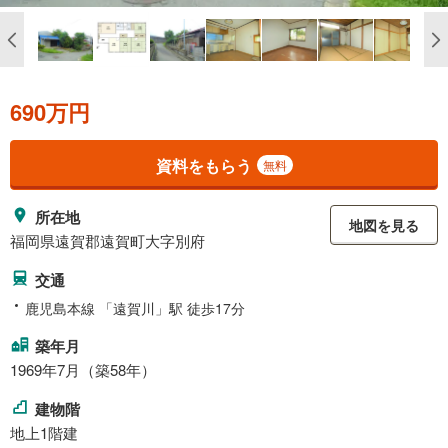
690万円
資料をもらう
無料
所在地
地図を見る
福岡県遠賀郡遠賀町大字別府
交通
鹿児島本線 「遠賀川」駅 徒歩17分
築年月
1969年7月（築58年）
建物階
地上1階建