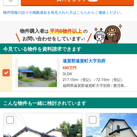
物件情報の誤りや掲載違反を発見された方はこちらからご連絡ください。
物件購入者
平均6物件以上
は
の
お問い合わせをしています
※1
今見ている物件を資料請求できます
遠賀郡遠賀町大字別府
690万円
3LDK
217.15m
（登記） / 72.15m
（登記）
2
2
福岡県遠賀郡遠賀町大字別府 / 鹿児島本線 「遠賀川」駅 徒歩17分
こんな物件も一緒に検討されています