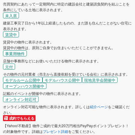
売買契約にあたって一定期間内に特定の建設会社と建築請負契約を結ぶことを
条件にしている土地に表示されます。
未入居
建築工事完了日から1年以上経過したものの、まだ誰も住んだことがない住宅に
表示されます。
賃貸中
賃貸中の物件に表示されます。
賃貸中の物件は、原則ご自身でお住まいいただくことができません。
事業用物件
店舗や事務所などにお使いいただける物件に表示されます。
元付
その物件の元付業者（売主から直接依頼を受けている会社）に表示されます。
モデルルーム公開中
モデルハウス公開中
現地見学会開催中
オープンハウス開催中
記載のイベントが開催中の物件に表示されます。
オンライン対応可
オンライン対応可能な物件に表示されます。詳しくは
紹介ページ
をご確認くだ
さい。
成約でもらえる
【Yahoo!不動産】物件ご成約で最大20万円相当PayPayポイントプレゼント！
の対象物件です。詳細は
プレゼント詳細
をご覧ください。