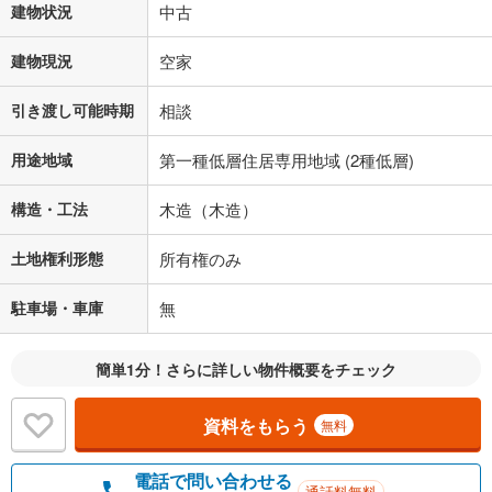
その他月額費用や、初期費用がかかります。ご注意ください。実際にお
建物状況
中古
借り入れの際は各金融機関等に、必ずご自身でご確認をお願いいたしま
す。
建物現況
空家
条件によってお借り入れができないことがあります。
引き渡し可能時期
相談
不動産会社に購入相談をする
無料
用途地域
第一種低層住居専用地域 (2種低層)
閉じる
構造・工法
木造（木造）
土地権利形態
所有権のみ
駐車場・車庫
無
簡単1分！さらに詳しい物件概要をチェック
資料をもらう
無料
電話で問い合わせる
通話料無料