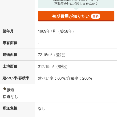
不動産会社に相談しませんか？
0万円
690万円
自己資金から住宅購入にかけられる金額を入力してくださ
初期費用が知りたい
無料
い。一般的には物件価格の2割までが目安です。
万円
ボーナス
閉じる
/回
築年月
1969年7月（築58年）
専有面積
-
0円
690万円
建物面積
72.15m
（登記）
2
年2回払いを想定しています。毎月の返済額に加えて、ボー
ナス時の増額分（1回分）を入力してください。
土地面積
217.15m
（登記）
2
ボーナス払いの限度額は金融機関によって異なります。
17,911
円
/月
月々の返済額
閉じる
建ぺい率/容積率
建ぺい率：60％/容積率：200％
「金利」については、ご利用を予定されている金融機関等にご確認の
接道
上、ご自身での入力をお願いいたします。初期設定で自動入力されてい
接道なし
る値は、実際の金融機関等における貸出金利とは何ら関係がなく、実際
の金融機関等における貸出金利を何ら保証するものではありません。返
私道負担
なし
済方法「元利均等返済」にて算出しております。入力された金利を35年
適用した場合の計算結果を表示しています。