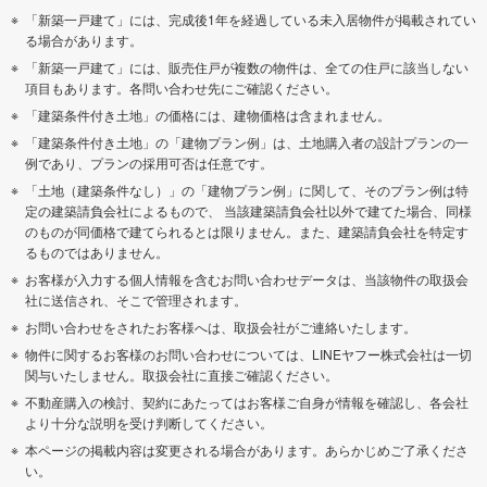
「新築一戸建て」には、完成後1年を経過している未入居物件が掲載されてい
る場合があります。
「新築一戸建て」には、販売住戸が複数の物件は、全ての住戸に該当しない
項目もあります。各問い合わせ先にご確認ください。
「建築条件付き土地」の価格には、建物価格は含まれません。
「建築条件付き土地」の「建物プラン例」は、土地購入者の設計プランの一
例であり、プランの採用可否は任意です。
「土地（建築条件なし）」の「建物プラン例」に関して、そのプラン例は特
定の建築請負会社によるもので、 当該建築請負会社以外で建てた場合、同様
のものが同価格で建てられるとは限りません。また、建築請負会社を特定す
るものではありません。
お客様が入力する個人情報を含むお問い合わせデータは、当該物件の取扱会
社に送信され、そこで管理されます。
お問い合わせをされたお客様へは、取扱会社がご連絡いたします。
物件に関するお客様のお問い合わせについては、LINEヤフー株式会社は一切
関与いたしません。取扱会社に直接ご確認ください。
不動産購入の検討、契約にあたってはお客様ご自身が情報を確認し、各会社
より十分な説明を受け判断してください。
本ページの掲載内容は変更される場合があります。あらかじめご了承くださ
い。