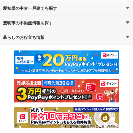
愛知県の中古一戸建てを探す
豊明市の不動産情報を探す
路線・駅から探す
地域から探す
暮らしのお役立ち情報
不動産・住宅
賃貸住宅
通勤・通学時間から探す
地図から探す
マンションカタログ
教えて！住まいの先生
新築マンション
中古マンション
新築一戸建て
中古一戸建て
注文住宅
土地
売却査定