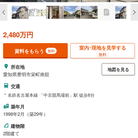
2,480万円
室内･現地を見学する
資料をもらう
無料
無料
所在地
地図を見る
愛知県豊明市栄町南舘
交通
名鉄名古屋本線 「中京競馬場前」駅 徒歩8分
築年月
1998年2月（築29年）
建物階
2階建て