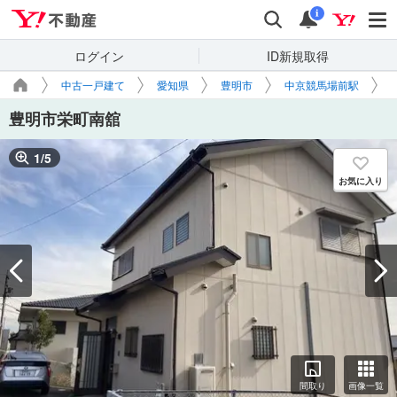
Yahoo!不動産
検索
通知
i
ログイン
ID新規取得
中古一戸建て
愛知県
豊明市
中京競馬場前駅
豊明市栄町南舘
1
/
5
お気に入り
間取り
画像一覧