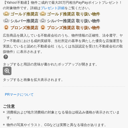
【Yahoo!不動産】物件ご成約で最大20万円相当PayPayポイントプレゼント！
の対象物件です。詳細は
プレゼント詳細
をご覧ください。
ゴールド推奨店
ゴールド推奨店 取り扱い物件
シルバー推奨店
シルバー推奨店 取り扱い物件
ブロンズ推奨店
ブロンズ推奨店 取り扱い物件
広告商品を購入している不動産会社のうち、物件情報の正確性、法令遵守、ヤ
フー不動産における成約実績等、当社所定の基準を満たした優良な店舗運営を
実践していると認めた不動産会社（もしくは当該認定を受けた不動産会社の取
扱物件）に表示されます。
タップすると用語の意味が書かれたポップアップが開きます。
タップすると画像を拡大表示されます。
PRマークについて
ご注意
消費税および地方消費税の対象となる場合は税込み価格が表示されていま
す。
物件の写真やイラスト、CGなどは実際と異なる場合があります。