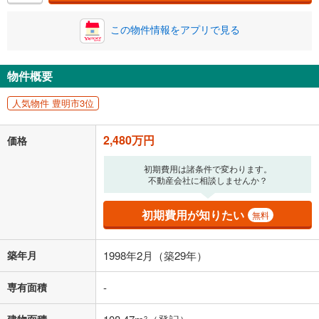
この物件情報をアプリで見る
0.01%
14.99%
物件概要
返済期間
人気物件 豊明市3位
一般的には最長35年まで借り入れ可能です。多くの金融機関
が完済時の年齢は80歳までを条件としています。
万円
頭金
2,480万円
価格
閉じる
初期費用は諸条件で変わります。
不動産会社に相談しませんか？
0万円
2,480万円
自己資金から住宅購入にかけられる金額を入力してくださ
初期費用が知りたい
無料
い。一般的には物件価格の2割までが目安です。
万円
ボーナス
閉じる
/回
築年月
1998年2月（築29年）
専有面積
-
0円
2,480万円
建物面積
2