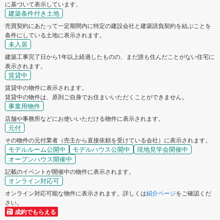
に基づいて表示しています。
建築条件付き土地
売買契約にあたって一定期間内に特定の建設会社と建築請負契約を結ぶことを
条件にしている土地に表示されます。
未入居
建築工事完了日から1年以上経過したものの、まだ誰も住んだことがない住宅に
表示されます。
賃貸中
賃貸中の物件に表示されます。
賃貸中の物件は、原則ご自身でお住まいいただくことができません。
事業用物件
店舗や事務所などにお使いいただける物件に表示されます。
元付
その物件の元付業者（売主から直接依頼を受けている会社）に表示されます。
モデルルーム公開中
モデルハウス公開中
現地見学会開催中
オープンハウス開催中
記載のイベントが開催中の物件に表示されます。
オンライン対応可
オンライン対応可能な物件に表示されます。詳しくは
紹介ページ
をご確認くだ
さい。
成約でもらえる