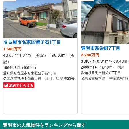
名古屋市名東区猪子石1丁目
豊明市新栄町7丁目
1,600万円
2,280万円
4DK
/ 111.37m
（登記） / 98.63m
（登
2
2
3DK
/ 140.31m
/ 68.48m
記）
2
2
2009年1月（築18年）（築）
1966年8月（築61年）
愛知県豊明市新栄町7丁目
愛知県名古屋市名東区猪子石1丁目
名鉄名古屋本線 「中京競馬場前
名古屋市営地下鉄東山線 「上社」駅 徒歩23分
成約でもらえる
豊明市の人気物件をランキングから探す