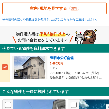
室内･現地を見学する
無料
物件情報の誤りや掲載違反を発見された方はこちらからご連絡ください。
物件購入者
平均6物件以上
は
の
お問い合わせをしています
※1
今見ている物件を資料請求できます
豊明市栄町南舘
2,480万円
4LDK
291.13m
（登記） / 108.47m
（登記）
2
2
愛知県豊明市栄町南舘 / 名鉄名古屋本線 「中京競馬場前」駅 徒歩8分
こんな物件も一緒に検討されています