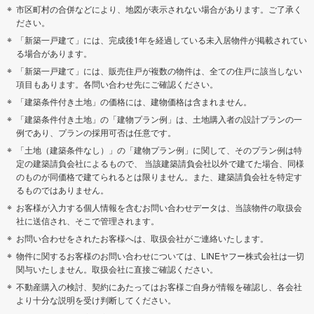
市区町村の合併などにより、地図が表示されない場合があります。ご了承く
ださい。
「新築一戸建て」には、完成後1年を経過している未入居物件が掲載されてい
る場合があります。
「新築一戸建て」には、販売住戸が複数の物件は、全ての住戸に該当しない
項目もあります。各問い合わせ先にご確認ください。
「建築条件付き土地」の価格には、建物価格は含まれません。
「建築条件付き土地」の「建物プラン例」は、土地購入者の設計プランの一
例であり、プランの採用可否は任意です。
「土地（建築条件なし）」の「建物プラン例」に関して、そのプラン例は特
定の建築請負会社によるもので、 当該建築請負会社以外で建てた場合、同様
のものが同価格で建てられるとは限りません。また、建築請負会社を特定す
るものではありません。
お客様が入力する個人情報を含むお問い合わせデータは、当該物件の取扱会
社に送信され、そこで管理されます。
お問い合わせをされたお客様へは、取扱会社がご連絡いたします。
物件に関するお客様のお問い合わせについては、LINEヤフー株式会社は一切
関与いたしません。取扱会社に直接ご確認ください。
不動産購入の検討、契約にあたってはお客様ご自身が情報を確認し、各会社
より十分な説明を受け判断してください。