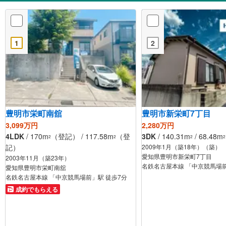
1
2
豊明市栄町南舘
豊明市新栄町7丁目
3,099万円
2,280万円
4LDK
/ 170m
（登記） / 117.58m
（登
3DK
/ 140.31m
/ 68.48m
2
2
2
2
記）
2009年1月（築18年）（築）
愛知県豊明市新栄町7丁目
2003年11月（築23年）
名鉄名古屋本線 「中京競馬場前
愛知県豊明市栄町南舘
名鉄名古屋本線 「中京競馬場前」駅 徒歩7分
成約でもらえる