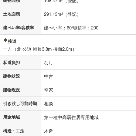
108.47m
（登記）
年2回払いを想定しています。毎月の返済額に加えて、ボー
ナス時の増額分（1回分）を入力してください。
土地面積
291.13m
（登記）
2
ボーナス払いの限度額は金融機関によって異なります。
64,377
円
/月
月々の返済額
閉じる
建ぺい率/容積率
建ぺい率：60/容積率：200
「金利」については、ご利用を予定されている金融機関等にご確認の
接道
上、ご自身での入力をお願いいたします。初期設定で自動入力されてい
一方（北 公道 幅員3.8m 接面2.0m）
る値は、実際の金融機関等における貸出金利とは何ら関係がなく、実際
の金融機関等における貸出金利を何ら保証するものではありません。返
私道負担
なし
済方法「元利均等返済」にて算出しております。入力された金利を35年
適用した場合の計算結果を表示しています。
その他月額費用や、初期費用がかかります。ご注意ください。実際にお
建物状況
中古
借り入れの際は各金融機関等に、必ずご自身でご確認をお願いいたしま
す。
建物現況
空家
条件によってお借り入れができないことがあります。
引き渡し可能時期
相談
不動産会社に購入相談をする
無料
用途地域
第一種中高層住居専用地域
閉じる
構造・工法
木造