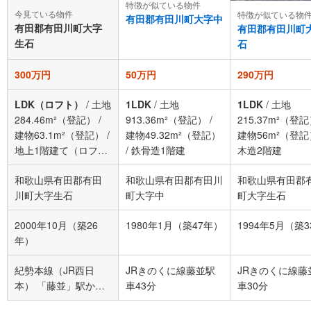
特徴が似ている物件
今見ている物件
特徴が似ている物
有田郡有田川町大字中
有田郡有田川町大字
有田郡有田川町
生石
石
300万円
50万円
290万円
LDK（ロフト）
/
土地
1LDK
/
土地
1LDK
/
土地
284.46m²（登記）
/
913.36m²（登記）
/
215.37m²（登
建物63.1m²（登記）
/
建物49.32m²（登記）
建物56m²（登記
地上1階建て（ロフト
/
鉄骨造1階建
木造2階建
付）
和歌山県有田郡有田
和歌山県有田郡有田川
和歌山県有田郡
川町大字生石
町大字中
町大字生石
2000年10月（築26
1980年1月（築47年）
1994年5月（築
年）
紀勢本線（JR西日
JRきのくに線藤並駅
JRきのくに線藤
本） 「藤並」駅から
車43分
車30分
19100m