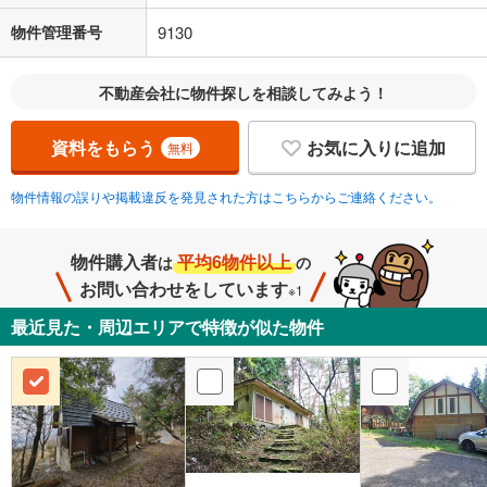
物件管理番号
9130
不動産会社に物件探しを相談してみよう！
資料をもらう
お気に入りに追加
無料
物件情報の誤りや掲載違反を発見された方はこちらからご連絡ください。
物件購入者
平均6物件以上
は
の
お問い合わせをしています
※1
最近見た・周辺エリアで特徴が似た物件