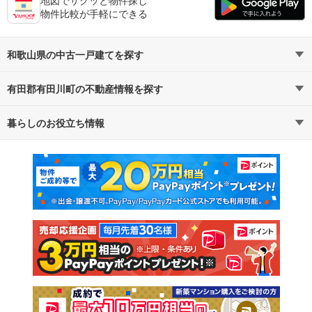
物件比較が手軽にできる
和歌山県の中古一戸建てを探す
有田郡有田川町の不動産情報を探す
路線・駅から探す
地域から探す
暮らしのお役立ち情報
不動産・住宅
賃貸住宅
通勤・通学時間から探す
地図から探す
マンションカタログ
教えて！住まいの先生
新築マンション
中古マンション
新築一戸建て
中古一戸建て
注文住宅
土地
売却査定