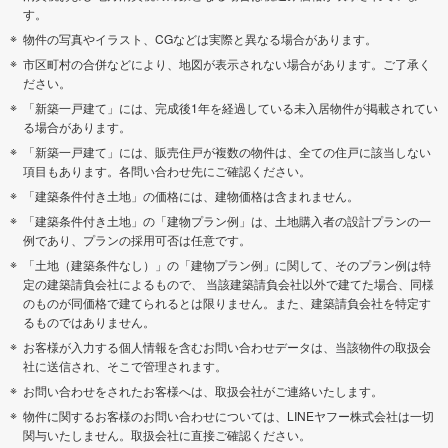
す。
物件の写真やイラスト、CGなどは実際と異なる場合があります。
市区町村の合併などにより、地図が表示されない場合があります。ご了承く
ださい。
「新築一戸建て」には、完成後1年を経過している未入居物件が掲載されてい
る場合があります。
「新築一戸建て」には、販売住戸が複数の物件は、全ての住戸に該当しない
項目もあります。各問い合わせ先にご確認ください。
「建築条件付き土地」の価格には、建物価格は含まれません。
「建築条件付き土地」の「建物プラン例」は、土地購入者の設計プランの一
例であり、プランの採用可否は任意です。
「土地（建築条件なし）」の「建物プラン例」に関して、そのプラン例は特
定の建築請負会社によるもので、 当該建築請負会社以外で建てた場合、同様
のものが同価格で建てられるとは限りません。また、建築請負会社を特定す
るものではありません。
お客様が入力する個人情報を含むお問い合わせデータは、当該物件の取扱会
社に送信され、そこで管理されます。
お問い合わせをされたお客様へは、取扱会社がご連絡いたします。
物件に関するお客様のお問い合わせについては、LINEヤフー株式会社は一切
関与いたしません。取扱会社に直接ご確認ください。