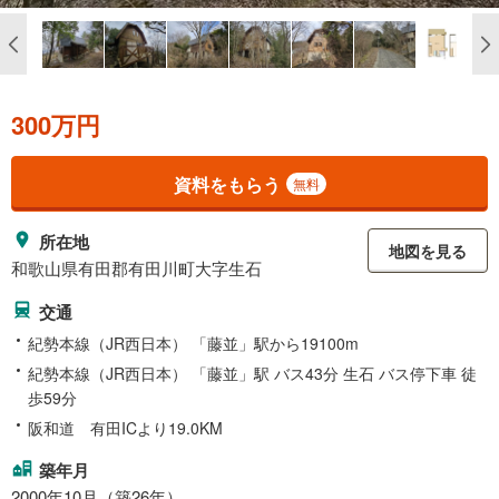
300万円
資料をもらう
無料
所在地
地図を見る
和歌山県有田郡有田川町大字生石
交通
紀勢本線（JR西日本） 「藤並」駅から19100m
紀勢本線（JR西日本） 「藤並」駅 バス43分 生石 バス停下車 徒
歩59分
阪和道 有田ICより19.0KM
築年月
2000年10月（築26年）