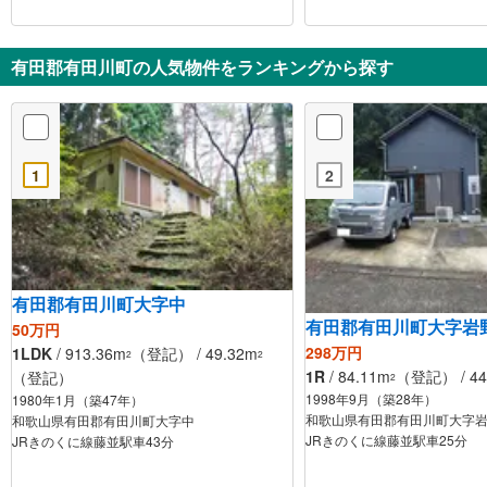
有田郡有田川町の人気物件をランキングから探す
1
2
有田郡有田川町大字中
有田郡有田川町大字岩
50万円
298万円
1LDK
/ 913.36m
（登記） / 49.32m
2
2
1R
/ 84.11m
（登記） / 4
（登記）
2
1998年9月（築28年）
1980年1月（築47年）
和歌山県有田郡有田川町大字
和歌山県有田郡有田川町大字中
JRきのくに線藤並駅車25分
JRきのくに線藤並駅車43分