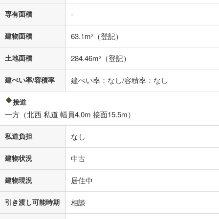
専有面積
-
建物面積
63.1m
（登記）
2
土地面積
284.46m
（登記）
2
建ぺい率/容積率
建ぺい率：なし/容積率：なし
接道
一方（北西 私道 幅員4.0m 接面15.5m）
私道負担
なし
建物状況
中古
建物現況
居住中
引き渡し可能時期
相談