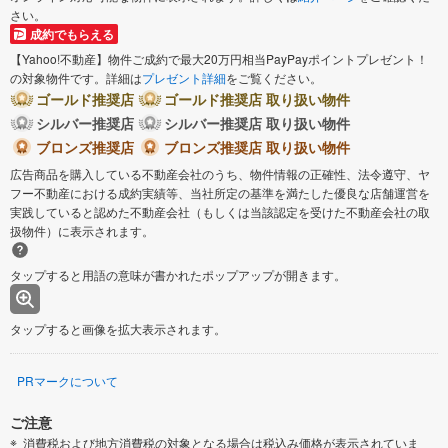
さい。
成約でもらえる
【Yahoo!不動産】物件ご成約で最大20万円相当PayPayポイントプレゼント！
の対象物件です。詳細は
プレゼント詳細
をご覧ください。
ゴールド推奨店
ゴールド推奨店 取り扱い物件
シルバー推奨店
シルバー推奨店 取り扱い物件
ブロンズ推奨店
ブロンズ推奨店 取り扱い物件
広告商品を購入している不動産会社のうち、物件情報の正確性、法令遵守、ヤ
フー不動産における成約実績等、当社所定の基準を満たした優良な店舗運営を
実践していると認めた不動産会社（もしくは当該認定を受けた不動産会社の取
扱物件）に表示されます。
タップすると用語の意味が書かれたポップアップが開きます。
タップすると画像を拡大表示されます。
PRマークについて
ご注意
消費税および地方消費税の対象となる場合は税込み価格が表示されていま