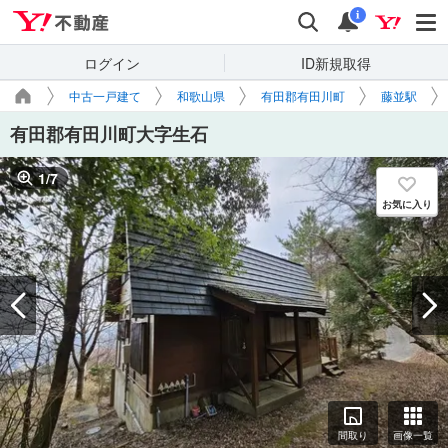
Yahoo!不動産
検索
通知
i
ログイン
ID新規取得
中古一戸建て
和歌山県
有田郡有田川町
藤並駅
有田郡有田川町大字生石
1
/
7
お気に入り
間取り
画像一覧