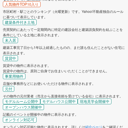
人気物件TOP10入り
市区町村・駅ごとのランキング（火曜更新）です。Yahoo!不動産独自のルール
に基づいて表示しています。
建築条件付き土地
売買契約にあたって一定期間内に特定の建設会社と建築請負契約を結ぶことを
条件にしている土地に表示されます。
未入居
建築工事完了日から1年以上経過したものの、まだ誰も住んだことがない住宅に
表示されます。
賃貸中
賃貸中の物件に表示されます。
賃貸中の物件は、原則ご自身でお住まいいただくことができません。
事業用物件
店舗や事務所などにお使いいただける物件に表示されます。
元付
その物件の元付業者（売主から直接依頼を受けている会社）に表示されます。
モデルルーム公開中
モデルハウス公開中
現地見学会開催中
オープンハウス開催中
記載のイベントが開催中の物件に表示されます。
オンライン対応可
オンライン対応可能な物件に表示されます。詳しくは
紹介ページ
をご確認くだ