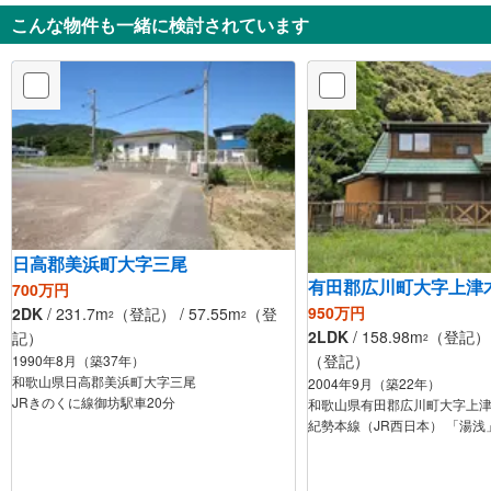
こんな物件も一緒に検討されています
日高郡美浜町大字三尾
有田郡広川町大字上津
700万円
950万円
2DK
/ 231.7m
（登記） / 57.55m
（登
2
2
2LDK
/ 158.98m
（登記） /
記）
2
（登記）
1990年8月（築37年）
和歌山県日高郡美浜町大字三尾
2004年9月（築22年）
JRきのくに線御坊駅車20分
和歌山県有田郡広川町大字上
紀勢本線（JR西日本） 「湯浅」