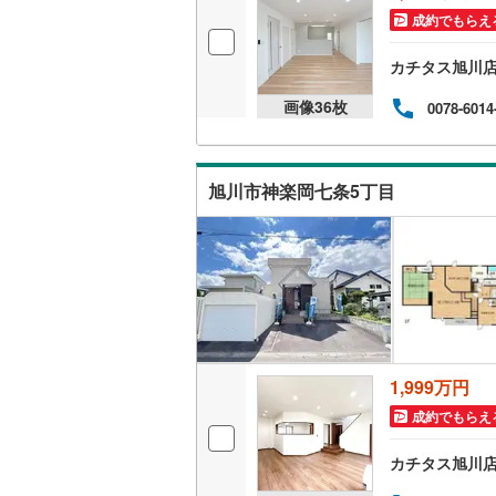
成約でもらえ
利尻郡利
カチタス旭川
網走郡美
画像
36
枚
0078-6014
斜里郡清
常呂郡置
旭川市神楽岡七条5丁目
紋別郡湧
紋別郡西
虻田郡豊
勇払郡厚
勇払郡む
1,999万円
新冠郡新
成約でもらえ
幌泉郡え
カチタス旭川