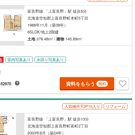
差町
(
1
)
檜山郡上ノ国町
(
0
)
富良野線 「上富良野」駅 徒歩5分
部町
(
0
)
奥尻郡奥尻町
(
0
)
北海道空知郡上富良野町本町5丁目
ッチン
（
0
）
対面キッチン
（
1
）
1988年11月（築38年）
たな町
(
0
)
島牧郡島牧村
(
0
)
6SLDK/地上2階建
土地
378.48m
/
建物
145.89m
松内町
(
0
)
磯谷郡蘭越町
(
0
)
2
2
契約、入居関連など
狩村
(
0
)
虻田郡留寿都村
(
0
)
能
（
0
）
室内写真あり
水回り写真あり
る
極町
(
0
)
虻田郡倶知安町
(
0
)
店
内町
(
0
)
古宇郡泊村
(
0
)
機あり
（
1
）
資料をもらう
-52970
無料
丹町
(
0
)
古平郡古平町
(
0
)
市町
(
0
)
余市郡赤井川村
(
0
)
インクローゼット
床下収納
（
1
）
人気物件TOP10入り
リフォーム
井江町
(
0
)
空知郡上砂川町
(
1
)
富良野線 「上富良野」駅 徒歩13分
沼町
(
1
)
夕張郡栗山町
(
0
)
北海道空知郡上富良野町富町2丁目
庭
臼町
(
0
)
樺戸郡新十津川町
(
0
)
2003年8月（築24年）