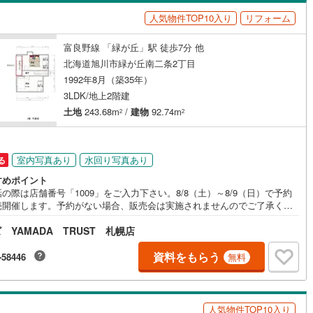
島根
岡山
広島
山口
)
留萌市
(
5
)
人気物件TOP10入り
リフォーム
（
1
）
バリアフリー住宅
（
1
）
)
美唄市
(
1
)
香川
愛媛
高知
富良野線 「緑が丘」駅 徒歩7分 他
け
（
0
）
平屋・1階建て
（
1
）
保存した条件を見る
6
)
赤平市
(
2
)
北海道旭川市緑が丘南二条2丁目
ルーム（納戸）
（
0
）
佐賀
長崎
熊本
大分
1992年8月（築35年）
)
名寄市
(
7
)
3LDK/地上2階建
土地
243.68m
/
建物
92.74m
)
千歳市
(
2
)
2
2
駅が始発駅
（
0
）
海まで2km以内
（
0
）
)
歌志内市
(
0
)
この条件で検索する
この条件で検索する
この条件で検索する
この条件で検索する
この条件で検索する
この条件で検索する
市区町村以下を選択
市区町村を選択す
駅を選択する
室内写真あり
水回り写真あり
る
(
1
)
登別市
(
19
)
建ち方、日当たり
すめポイント
)
北広島市
(
5
)
の際は店舗番号「1009」をご入力下さい。8/8（土）～8/9（日）で予約
以上
（
8
）
角地
（
3
）
売開催します。予約がない場合、販売会は実施されませんのでご了承くだ
。≪リフォーム完成≫※当社は仲介ではなく売主です【リフォーム内容】・
)
石狩郡当別町
(
2
)
7
）
 YAMADA TRUST 札幌店
屋床フロアタイル上張り・全部屋クロス張替え・照明器具交換・お風呂、
レ、洗面台、キッチン、ボイラー新品交換・建具交換【周辺環境】■西御料
前町
(
0
)
松前郡福島町
(
0
)
校:徒歩13分（982m）■緑が丘中学校:徒歩20分（1536m）■セイコーマー
資料をもらう
-58446
無料
川緑が丘店:徒歩12分（900m）■スーパーアークス西神楽店:徒歩10分（75
古内町
(
0
)
亀田郡七飯町
(
4
)
■ツルハ 調剤薬局旭川緑が丘店:徒歩19分（1484m）
ダイニング15畳以上
町
(
0
)
二海郡八雲町
(
0
)
人気物件TOP10入り