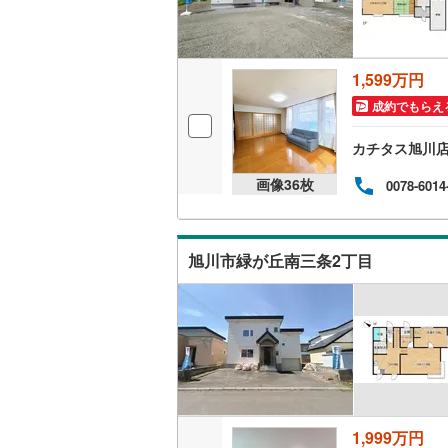
1,599万円
成約でもらえ
カチタス旭川
画像
36
枚
0078-6014
旭川市緑が丘南三条2丁目
1,999万円