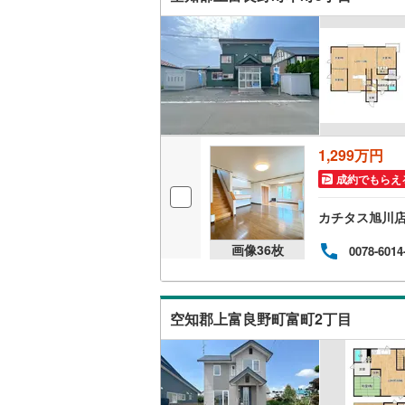
檜山郡江
キッチン
爾志郡乙
独立型キ
久遠郡せ
寿都郡黒
販売、価格、
虻田郡真
1,299万円
即入居可
成約でもらえ
虻田郡京
浴室
カチタス旭川
岩内郡岩
浴室乾燥
画像
36
枚
0078-6014
積丹郡積
収納
余市郡余
空知郡上富良野町富町2丁目
ウォーク
空知郡奈
（
0
）
夕張郡長
バルコニー、
樺戸郡浦