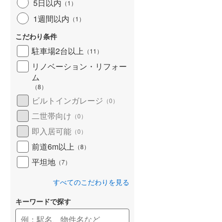
河東郡鹿追町
(
0
)
5日以内
（
1
）
1週間以内
（
1
）
河西郡芽室町
(
3
)
こだわり条件
広尾郡大樹町
(
3
)
駐車場2台以上
（
11
）
中川郡池田町
(
5
)
リノベーション・リフォー
ム
足寄郡足寄町
(
2
)
（
8
）
釧路郡釧路町
(
4
)
ビルトインガレージ
（
0
）
川上郡標茶町
(
2
)
二世帯向け
（
0
）
即入居可能
（
0
）
白糠郡白糠町
(
0
)
前道6m以上
（
8
）
標津郡標津町
(
0
)
平坦地
（
7
）
すべてのこだわりを見る
キーワードで探す