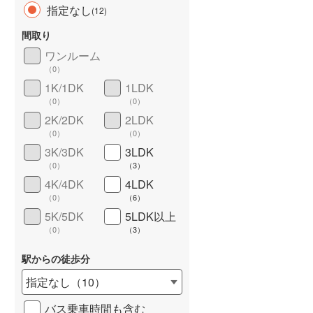
指定なし
(
12
)
雨竜郡北竜町
(
0
)
間取り
上川郡東神楽町
(
2
)
ワンルーム
（
0
）
上川郡愛別町
(
0
)
長期優良住宅
（
0
）
1K/1DK
1LDK
上川郡美瑛町
(
0
)
（
0
）
（
0
）
2K/2DK
2LDK
空知郡南富良野町
(
1
)
（
0
）
（
0
）
上川郡剣淵町
(
0
)
3K/3DK
3LDK
（
0
）
（
3
）
中川郡音威子府村
(
0
)
4K/4DK
4LDK
詳しく見る
（
0
）
（
6
）
増毛郡増毛町
(
0
)
5K/5DK
5LDK以上
苫前郡羽幌町
(
1
)
（
0
）
（
3
）
天塩郡天塩町
(
0
)
駅からの徒歩分
指定なし
（
10
）
枝幸郡中頓別町
(
1
)
バス乗車時間も含む
礼文郡礼文町
(
0
)