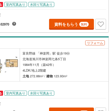
室内写真あり
水回り写真あり
る
尻町
(
0
)
利尻郡利尻富士町
(
0
)
店
幌町
(
3
)
網走郡津別町
(
0
)
資料をもらう
-52970
無料
里町
(
1
)
斜里郡小清水町
(
0
)
戸町
(
0
)
常呂郡佐呂間町
(
0
)
リフォーム
別町
(
0
)
紋別郡滝上町
(
0
)
富良野線 「神楽岡」駅 徒歩19分
興部村
(
0
)
紋別郡雄武町
(
0
)
北海道旭川市神楽岡七条5丁目
浦町
(
0
)
有珠郡壮瞥町
(
0
)
1984年11月（築42年）
4LDK/地上2階建
真町
(
0
)
虻田郡洞爺湖町
(
1
)
土地
272.88m
/
建物
123.93m
2
2
かわ町
(
0
)
沙流郡日高町
(
0
)
冠町
(
0
)
浦河郡浦河町
(
0
)
室内写真あり
水回り写真あり
る
りも町
(
0
)
日高郡新ひだか町
(
0
)
店