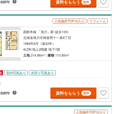
幌町
(
0
)
河東郡上士幌町
(
0
)
資料をもらう
-52970
無料
得町
(
0
)
上川郡清水町
(
5
)
札内村
(
0
)
河西郡更別村
(
0
)
人気物件TOP10入り
リフォーム
尾町
(
1
)
中川郡幕別町
(
7
)
函館本線 「旭川」駅 徒歩13分
北海道旭川市神楽岡十一条6丁目
頃町
(
0
)
中川郡本別町
(
2
)
1984年8月（築43年）
別町
(
1
)
十勝郡浦幌町
(
1
)
4LDK/地上2階建 地下1階
土地
214.86m
/
建物
113.85m
2
2
岸町
(
1
)
厚岸郡浜中町
(
0
)
子屈町
(
0
)
阿寒郡鶴居村
(
0
)
室内写真あり
水回り写真あり
る
海町
(
1
)
標津郡中標津町
(
6
)
店
臼町
(
0
)
資料をもらう
-52970
無料
人気物件TOP10入り