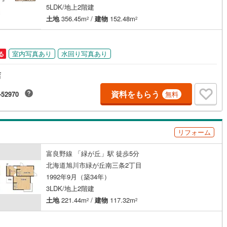
5LDK/地上2階建
土地
356.45m
/
建物
152.48m
2
2
室内写真あり
水回り写真あり
る
店
資料をもらう
-52970
無料
リフォーム
富良野線 「緑が丘」駅 徒歩5分
北海道旭川市緑が丘南三条2丁目
1992年9月（築34年）
3LDK/地上2階建
土地
221.44m
/
建物
117.32m
2
2