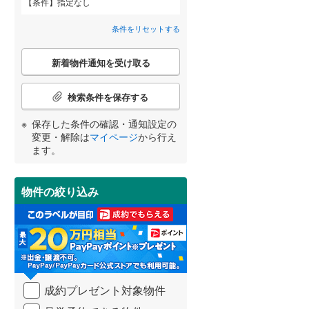
条件
指定なし
苫小牧市
(
12
)
間取り変更可能
（
0
）
条件をリセットする
芦別市
(
2
)
3階建て以上
（
0
）
こ
紋別市
(
0
)
新着物件通知を受け取る
の
宮崎
鹿児島
沖縄
検
三笠市
(
1
)
索
検索条件を保存する
条
滝川市
(
8
)
件
保存した条件の確認・通知設定の
で
小学校まで1km以内
（
0
）
変更・解除は
マイページ
から行え
深川市
(
4
)
通
する
る
条件をリセットする
条件をリセットする
条件をリセットする
条件をリセットする
条件をリセットする
条件をリセットする
ます。
知
恵庭市
(
7
)
を
受
石狩市
(
8
)
物件の絞り込み
南道路
（
1
）
け
取
石狩郡新篠津村
(
0
)
る
・
上磯郡知内町
(
0
)
条
件
茅部郡鹿部町
(
0
)
を
成約プレゼント対象物件
マ
山越郡長万部町
(
0
)
イ