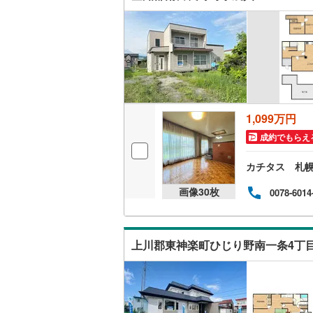
1,099万円
成約でもらえ
カチタス 札
画像
30
枚
0078-6014
上川郡東神楽町ひじり野南一条4丁