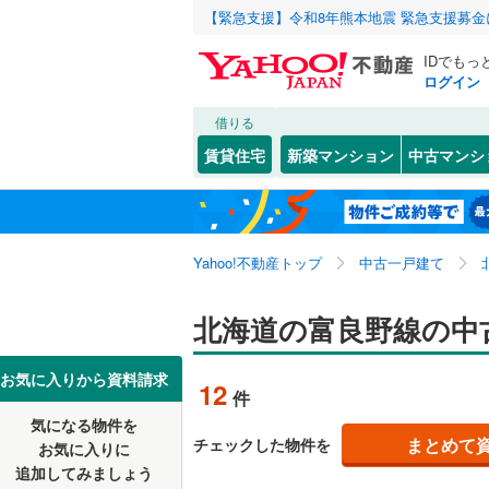
【緊急支援】令和8年熊本地震 緊急支援募
IDでもっ
ログイン
借りる
北海道
JR
北海道
函館本線
(
こだわり条件
リフォーム、
賃貸住宅
新築マンション
中古マンシ
石勝線
(
1
)
リノベー
札幌市
中央区
(
3
東北
青森
（
8
）
根室本線
(
緑が
(
1
)
(
1
)
白石区
(
5
(
3
関東
東京
石北本線
(
Yahoo!不動産トップ
中古一戸建て
設備
西区
(
4
)
清田区
床暖房
(
（
9
信越・北陸
新潟
地下鉄
北海道の富良野線の中
札幌市営
ラベンダー畑
(
0
)
(
0
駐車場2
北海道のそのほ
函館市
(
2
東海
愛知
私鉄・その他
札幌市電
(
お気に入りから資料請求
12
件
ＴＶモニ
かの地域
室蘭市
(
9
(
0
)
道南いさ
気になる物件を
（
1
）
近畿
大阪
まとめて
チェックした物件を
お気に入りに
北見市
(
1
追加してみましょう
間取り、居室