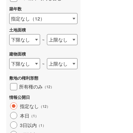
築年数
天塩郡幌延町
(
0
)
指定なし
（
12
）
斜里郡斜里町
(
1
)
土地面積
常呂郡訓子府町
(
0
)
下限なし
上限なし
~
紋別郡遠軽町
(
2
)
建物面積
紋別郡興部町
(
0
)
下限なし
上限なし
~
網走郡大空町
(
0
)
白老郡白老町
(
1
)
敷地の権利形態
所有権のみ
（
12
）
勇払郡安平町
(
0
)
情報公開日
沙流郡平取町
(
0
)
指定なし
（
12
）
様似郡様似町
(
0
)
本日
（
1
）
河東郡音更町
(
8
)
3日以内
（
1
）