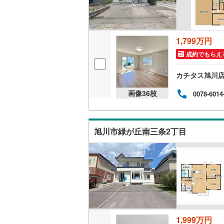
ウッドデ
雨竜郡秩
雨竜郡沼
構造・規模・
1,799万円
上川郡当
耐震、免
成約でもらえ
（
0
）
上川郡上
カチタス旭川
空知郡上
オンライン対
画像
36
枚
0078-6014
勇払郡占
オンライ
上川郡下
旭川市緑が丘南三条2丁目
オンライ
中川郡中
留萌郡小
苫前郡初
宗谷郡猿
1,999万円
枝幸郡枝