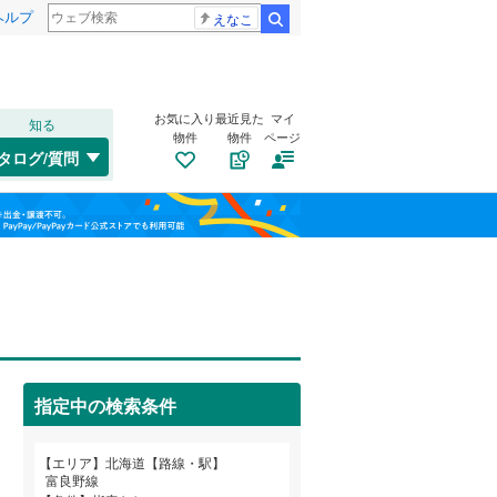
ヘルプ
えなこ
検索
お気に入り
最近見た
マイ
知る
物件
物件
ページ
千歳線
(
29
)
タログ/質問
日高本線
(
4
)
東区
(
8
)
福島
宗谷本線
(
23
)
(
0
)
(
0
)
(
3
)
南区
(
22
)
栃木
群馬
山梨
北海道新幹線
(
2
)
手稲区
(
10
)
トイレ２か所
（
0
）
札幌市営地下鉄東豊線
(
14
)
太陽光発電システム
（
0
）
旭川市
(
27
)
函館市電宝来・谷地頭線
(
1
)
指定中の検索条件
帯広市
(
40
)
和歌山
エリア
北海道【路線・駅】
岩見沢市
(
20
)
富良野線