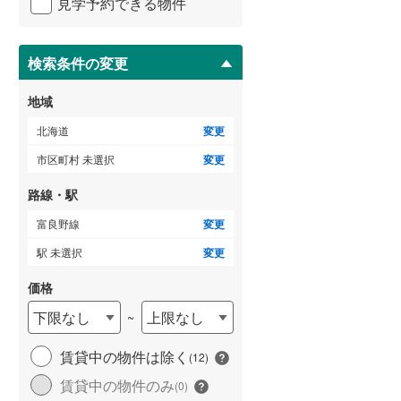
見学予約できる物件
ペ
檜山郡厚沢部町
(
1
)
ー
ジ
瀬棚郡今金町
(
0
)
に
検索条件の変更
保
寿都郡寿都町
(
0
)
存
地域
す
虻田郡ニセコ町
(
0
)
る
北海道
変更
虻田郡喜茂別町
(
0
)
市区町村 未選択
変更
岩内郡共和町
(
0
)
路線・駅
古宇郡神恵内村
(
0
)
富良野線
変更
余市郡仁木町
(
0
)
駅 未選択
変更
空知郡南幌町
(
5
)
価格
下限なし
上限なし
~
夕張郡由仁町
(
2
)
樺戸郡月形町
(
0
)
賃貸中の物件は除く
(
12
)
賃貸中の物件のみ
(
0
)
雨竜郡妹背牛町
(
0
)