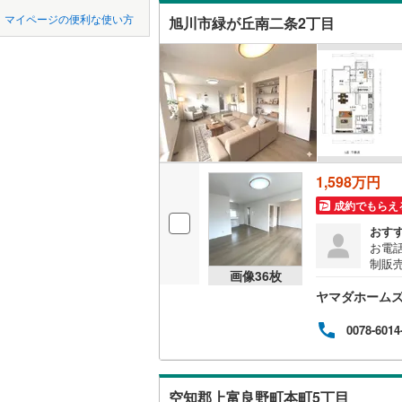
中国
鳥取
網走市
(
5
マイページの便利な使い方
旭川市緑が丘南二条2丁目
吹き抜け
稚内市
(
4
四国
徳島
二世帯向
江別市
(
1
サービス
九州・沖縄
福岡
士別市
(
1
立地
根室市
(
2
最寄りの
砂川市
(
0
1,598万円
0
0
0
0
0
0
該当物件
該当物件
該当物件
該当物件
該当物件
該当物件
件
件
件
件
件
件
成約でもらえ
富良野市
配置、向き、
おす
伊達市
(
2
お電話
前道6m
制販
画像
36
枚
さい
北斗市
(
1
平坦地
（
ヤマダホームズ
全部
トイ
松前郡松
地小学
0078-6014
LD
ト 旭
上磯郡木
9m）
リビング
茅部郡森
（
5
）
空知郡上富良野町本町5丁目