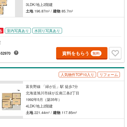
3LDK/地上2階建
ッキあり
（
0
）
父別町
(
0
)
雨竜郡雨竜町
(
1
)
土地
196.87m
/
建物
85.7m
2
2
田町
(
0
)
上川郡鷹栖町
(
3
)
施工・品質・工法関連
麻町
(
1
)
上川郡比布町
(
0
)
室内写真あり
水回り写真あり
震、制震構造
住宅性能評価付き
（
0
）
る
川町
(
0
)
上川郡東川町
(
0
)
店
富良野町
(
2
)
空知郡中富良野町
(
0
)
応
資料をもらう
-52970
無料
冠村
(
0
)
上川郡和寒町
(
0
)
ン内見(相談)可
（
0
）
IT重説可
（
0
）
川町
(
0
)
中川郡美深町
(
0
)
人気物件TOP10入り
リフォーム
ン対応とは？
川町
(
0
)
雨竜郡幌加内町
(
0
)
富良野線 「緑が丘」駅 徒歩7分
北海道旭川市緑が丘南三条2丁目
平町
(
0
)
苫前郡苫前町
(
0
)
1992年5月（築35年）
山別村
(
0
)
天塩郡遠別町
(
0
)
4LDK/地上2階建
土地
221.44m
/
建物
117.85m
2
2
払村
(
0
)
枝幸郡浜頓別町
(
0
)
幸町
(
0
)
天塩郡豊富町
(
0
)