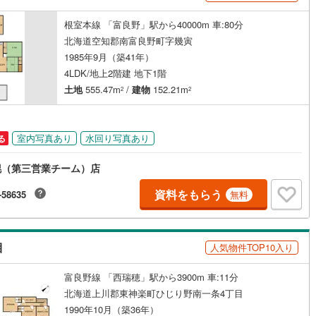
根室本線 「富良野」駅から40000m 車:80分
北海道空知郡南富良野町字幾寅
1985年9月（築41年）
4LDK/地上2階建 地下1階
土地
555.47m
/
建物
152.21m
2
2
室内写真あり
水回り写真あり
る
幌（第三営業チーム）店
資料をもらう
-58635
無料
目
人気物件TOP10入り
富良野線 「西瑞穂」駅から3900m 車:11分
北海道上川郡東神楽町ひじり野南一条4丁目
1990年10月（築36年）