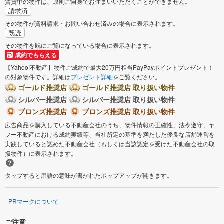
賃貸中の物件は、原則ご自身でお住まいいただくことができません。
請求済
その物件が資料請求・お問い合わせ済みの場合に表示されます。
既読
その物件を既にご覧になっている場合に表示されます。
成約でもらえる
【Yahoo!不動産】物件ご成約で最大20万円相当PayPayポイントプレゼント！
の対象物件です。詳細は
プレゼント詳細
をご覧ください。
ゴールド推奨店
ゴールド推奨店 取り扱い物件
シルバー推奨店
シルバー推奨店 取り扱い物件
ブロンズ推奨店
ブロンズ推奨店 取り扱い物件
広告商品を購入している不動産会社のうち、物件情報の正確性、法令遵守、ヤ
フー不動産における成約実績等、当社所定の基準を満たした優良な店舗運営を
実践していると認めた不動産会社（もしくは当該認定を受けた不動産会社の取
扱物件）に表示されます。
タップすると用語の意味が書かれたポップアップが開きます。
PRマークについて
ご注意