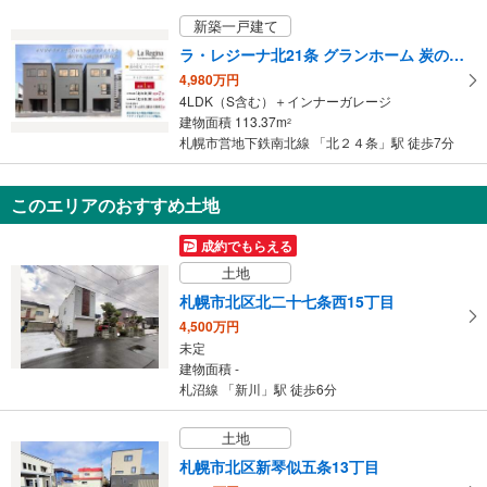
121.72m
（登記）
2
新築一戸建て
北海道札幌市北区新琴似六条2丁目
ラ・レジーナ北21条 グランホーム 炭の住宅
4,980万円
4LDK（S含む）＋インナーガレージ
建物面積 113.37m
2
札幌市営地下鉄南北線 「北２４条」駅 徒歩7分
このエリアのおすすめ土地
成約でもらえる
土地
札幌市北区北二十七条西15丁目
4,500万円
未定
建物面積 -
札沼線 「新川」駅 徒歩6分
土地
札幌市北区新琴似五条13丁目