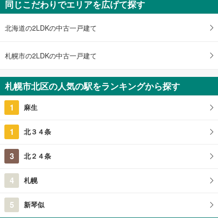
同じこだわりでエリアを広げて探す
998万円
未定
建物面積 -
北海道の2LDKの中古一戸建て
札沼線 「篠路」駅 徒歩7分
札幌市の2LDKの中古一戸建て
札幌市北区の人気の駅をランキングから探す
1
麻生
1
北３４条
3
北２４条
4
札幌
5
新琴似