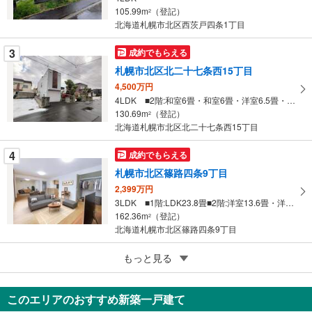
105.99m
（登記）
ペ
2
北海道札幌市北区西茨戸四条1丁目
ー
ジ
3
成約でもらえる
に
札幌市北区北二十七条西15丁目
保
4,500万円
存
4LDK ■2階:和室6畳・和室6畳・洋室6.5畳・洋室6畳・LDK16畳
す
130.69m
（登記）
2
る
北海道札幌市北区北二十七条西15丁目
4
成約でもらえる
札幌市北区篠路四条9丁目
2,399万円
3LDK ■1階:LDK23.8畳■2階:洋室13.6畳・洋室9.5畳・洋室12畳・洋室9畳
162.36m
（登記）
2
北海道札幌市北区篠路四条9丁目
5
もっと見る
成約でもらえる
札幌市北区新琴似六条2丁目
2,799万円
このエリアのおすすめ新築一戸建て
4LDK