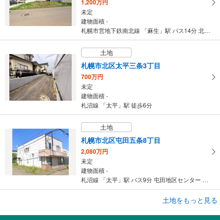
1,200万円
未定
建物面積 -
札幌市営地下鉄南北線 「麻生」駅 バス14分 北海道中央バス「新琴似6条13丁目」停 バス停下車 徒歩3分
土地
札幌市北区太平三条3丁目
700万円
未定
建物面積 -
札沼線 「太平」駅 徒歩6分
土地
札幌市北区屯田五条8丁目
2,080万円
未定
建物面積 -
札沼線 「太平」駅 バス9分 屯田地区センター バス停下車 徒歩5分
土地をもっと見る
土地
札幌市北区篠路一条7丁目