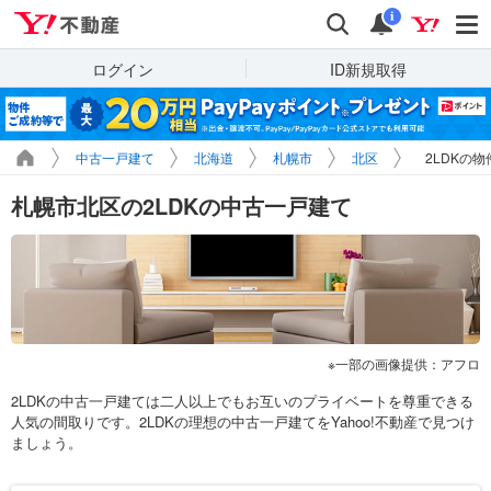
Yahoo!不動産
検索
通知
i
ログイン
ID新規取得
中古一戸建て
北海道
札幌市
北区
2LDKの
札幌市北区の2LDKの中古一戸建て
一部の画像提供：アフロ
2LDKの中古一戸建ては二人以上でもお互いのプライベートを尊重できる
人気の間取りです。2LDKの理想の中古一戸建てをYahoo!不動産で見つけ
ましょう。