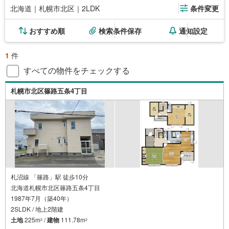
北海道｜札幌市北区｜2LDK
条件変更
おすすめ順
検索条件保存
通知設定
1
件
すべての物件をチェックする
札幌市北区篠路五条4丁目
札沼線 「篠路」駅 徒歩10分
北海道札幌市北区篠路五条4丁目
1987年7月（築40年）
2SLDK / 地上2階建
土地
225m
/
建物
111.78m
2
2