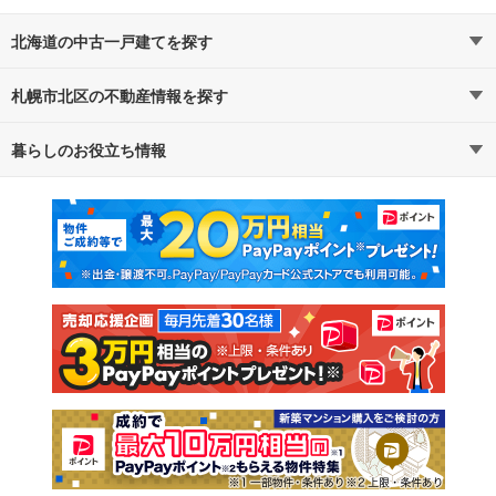
北海道の中古一戸建てを探す
札幌市北区の不動産情報を探す
路線・駅から探す
地域から探す
暮らしのお役立ち情報
不動産・住宅
賃貸住宅
通勤・通学時間から探す
地図から探す
マンションカタログ
教えて！住まいの先生
新築マンション
中古マンション
新築一戸建て
中古一戸建て
注文住宅
土地
売却査定