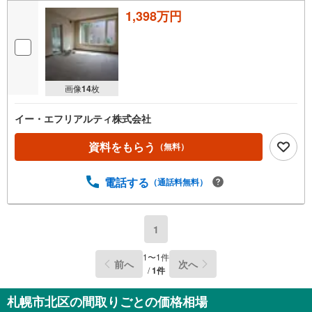
1,398万円
画像
14
枚
イー・エフリアルティ株式会社
資料をもらう
（無料）
電話する
（通話料無料）
1
1
〜
1
件
前へ
次へ
/
1
件
札幌市北区の間取りごとの価格相場