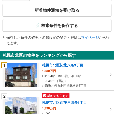
こ
新着物件通知を受け取る
の
検
索
検索条件を保存する
条
件
保存した条件の確認・通知設定の変更・解除は
マイページ
から行
で
えます。
通
知
札幌市北区の物件をランキングから探す
を
受
1
札幌市北区拓北八条3丁目
け
1,380万円
取
LD16.4帖、K3.8帖、洋8.6帖
る
123.38m
（登記）
2
・
北海道札幌市北区拓北八条3丁目
条
2
成約でもらえる
件
を
札幌市北区西茨戸四条1丁目
マ
1,398万円
イ
4LDK