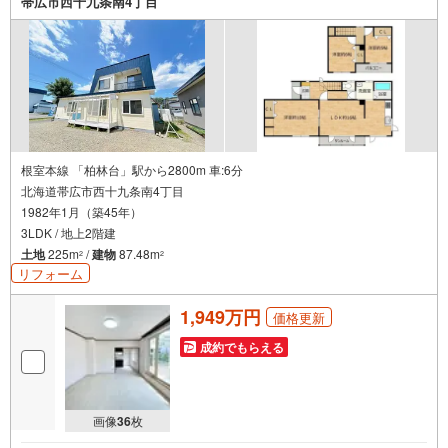
帯広市西十九条南4丁目
根室本線 「柏林台」駅から2800m 車:6分
北海道帯広市西十九条南4丁目
1982年1月（築45年）
3LDK / 地上2階建
土地
225m
/
建物
87.48m
2
2
リフォーム
1,949万円
価格更新
成約でもらえる
画像
36
枚