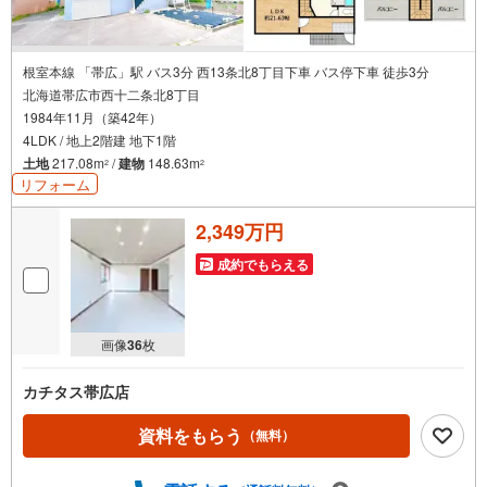
根室本線 「帯広」駅 バス3分 西13条北8丁目下車 バス停下車 徒歩3分
北海道帯広市西十二条北8丁目
1984年11月（築42年）
4LDK / 地上2階建 地下1階
土地
217.08m
/
建物
148.63m
2
2
リフォーム
2,349万円
成約でもらえる
画像
36
枚
カチタス帯広店
資料をもらう
（無料）