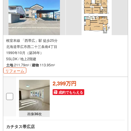
根室本線 「西帯広」駅 徒歩25分
北海道帯広市西二十三条南4丁目
1990年10月（築36年）
5SLDK / 地上2階建
土地
211.79m
/
建物
113.95m
2
2
リフォーム
2,399万円
成約でもらえる
画像
36
枚
カチタス帯広店