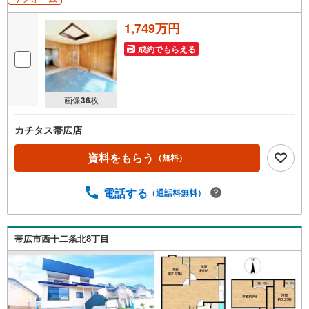
1,749万円
成約でもらえる
画像
36
枚
カチタス帯広店
資料をもらう
（無料）
電話する
（通話料無料）
帯広市西十二条北8丁目