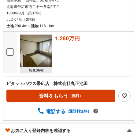
北海道帯広市西二十一条南5丁目
1989年9月（築37年）
5LDK / 地上2階建
土地
200.4m
/
建物
116.16m
2
2
1,280万円
画像
36
枚
ピタットハウス帯広店 株式会社丸正池田
資料をもらう
（無料）
電話する
（通話料無料）
お気に入り登録内容を確認する
帯広市西九条南29丁目