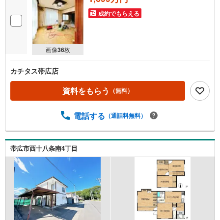
マ
イ
成約でもらえる
ペ
ー
ジ
画像
36
枚
に
保
カチタス帯広店
存
す
資料をもらう
（無料）
る
電話する
（通話料無料）
帯広市西十八条南4丁目