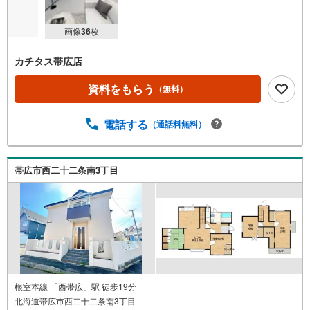
画像
36
枚
カチタス帯広店
資料をもらう
（無料）
電話する
（通話料無料）
帯広市西二十二条南3丁目
根室本線 「西帯広」駅 徒歩19分
北海道帯広市西二十二条南3丁目