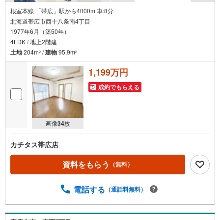
根室本線 「帯広」駅から4000m 車:8分
北海道帯広市西十八条南4丁目
1977年6月（築50年）
4LDK / 地上2階建
土地
204m
/
建物
95.9m
2
2
1,199万円
成約でもらえる
画像
34
枚
カチタス帯広店
資料をもらう
（無料）
電話する
（通話料無料）