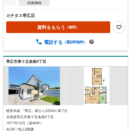
画像
36
枚
カチタス帯広店
資料をもらう
（無料）
電話する
（通話料無料）
帯広市東十五条南4丁目
根室本線 「帯広」駅から3300m 車:7分
北海道帯広市東十五条南4丁目
1977年12月（築49年）
4LDK / 地上2階建