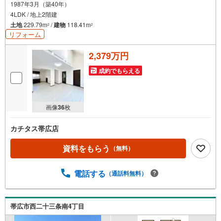
1987年3月（築40年）
4LDK / 地上2階建
土地
229.79m
/
建物
118.41m
2
2
リフォーム
2,379万円
成約でもらえる
画像
36
枚
カチタス帯広店
資料をもらう
（無料）
電話する
（通話料無料）
帯広市西二十三条南4丁目