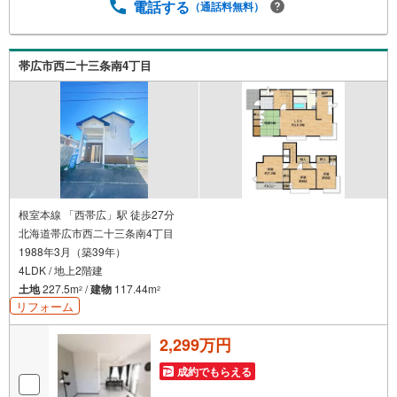
電話する
（通話料無料）
帯広市西二十三条南4丁目
根室本線 「西帯広」駅 徒歩27分
北海道帯広市西二十三条南4丁目
1988年3月（築39年）
4LDK / 地上2階建
土地
227.5m
/
建物
117.44m
2
2
リフォーム
2,299万円
成約でもらえる