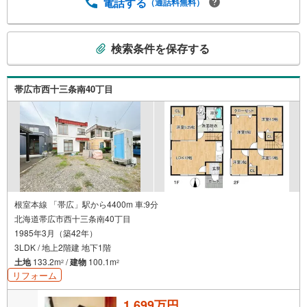
電話する
（通話料無料）
こ
検索条件を保存する
の
検
索
帯広市西十三条南40丁目
条
件
で
通
知
を
受
け
根室本線 「帯広」駅から4400m 車:9分
北海道帯広市西十三条南40丁目
取
1985年3月（築42年）
る
3LDK / 地上2階建 地下1階
・
土地
133.2m
/
建物
100.1m
2
2
条
リフォーム
件
を
1,699万円