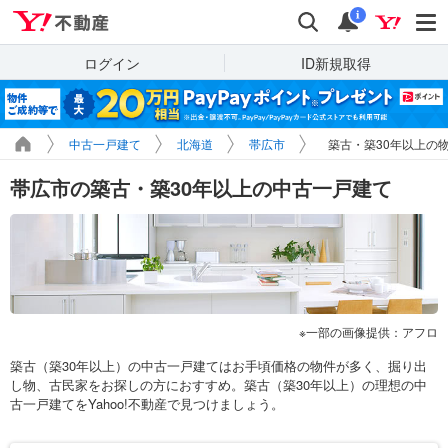
Yahoo!不動産
検索
通知
i
ログイン
ID新規取得
中古一戸建て
北海道
帯広市
築古・築30年以上の
帯広市の築古・築30年以上の中古一戸建て
一部の画像提供：アフロ
築古（築30年以上）の中古一戸建てはお手頃価格の物件が多く、掘り出
し物、古民家をお探しの方におすすめ。築古（築30年以上）の理想の中
古一戸建てをYahoo!不動産で見つけましょう。