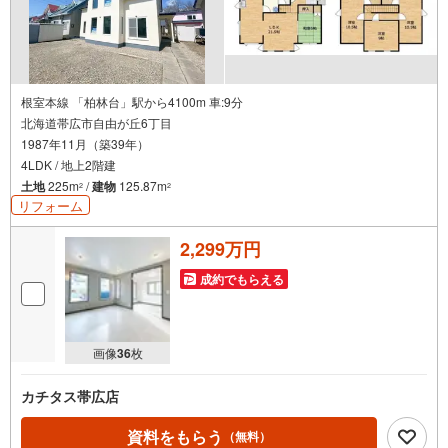
根室本線 「柏林台」駅から4100m 車:9分
北海道帯広市自由が丘6丁目
1987年11月（築39年）
4LDK / 地上2階建
土地
225m
/
建物
125.87m
2
2
リフォーム
2,299万円
成約でもらえる
画像
36
枚
カチタス帯広店
資料をもらう
（無料）