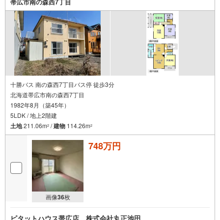
帯広市南の森西7丁目
十勝バス 南の森西7丁目バス停 徒歩3分
北海道帯広市南の森西7丁目
1982年8月（築45年）
5LDK / 地上2階建
土地
211.06m
/
建物
114.26m
2
2
748万円
画像
36
枚
ピタットハウス帯広店 株式会社丸正池田