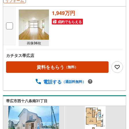
リフォーム
1,949万円
成約でもらえる
画像
36
枚
カチタス帯広店
資料をもらう
（無料）
電話する
（通話料無料）
帯広市西十八条南31丁目