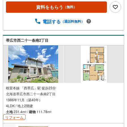
資料をもらう
（無料）
電話する
（通話料無料）
帯広市西二十一条南2丁目
根室本線 「西帯広」駅 徒歩23分
北海道帯広市西二十一条南2丁目
1986年11月（築40年）
4LDK / 地上2階建
土地
231.4m
/
建物
111.78m
2
2
リフォーム