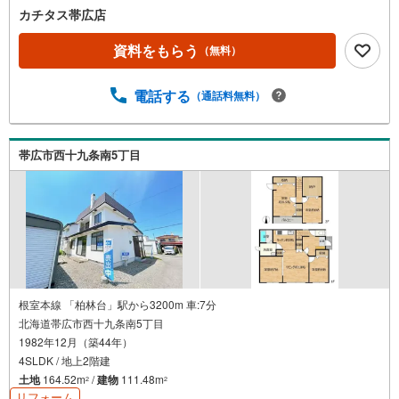
カチタス帯広店
資料をもらう
（無料）
電話する
（通話料無料）
帯広市西十九条南5丁目
根室本線 「柏林台」駅から3200m 車:7分
北海道帯広市西十九条南5丁目
1982年12月（築44年）
4SLDK / 地上2階建
土地
164.52m
/
建物
111.48m
2
2
リフォーム