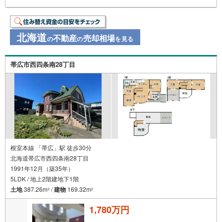
北海道
不動産
売却相場
の
の
を見る
帯広市西四条南28丁目
根室本線 「帯広」駅 徒歩30分
北海道帯広市西四条南28丁目
1991年12月（築35年）
5LDK / 地上2階建地下1階
土地
387.26m
/
建物
169.32m
2
2
1,780万円