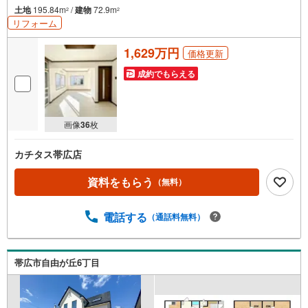
土地
195.84m
/
建物
72.9m
2
2
リフォーム
1,629万円
価格更新
成約でもらえる
画像
36
枚
カチタス帯広店
資料をもらう
（無料）
電話する
（通話料無料）
帯広市自由が丘6丁目