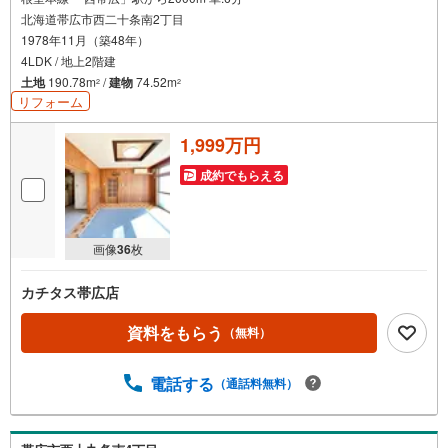
北海道帯広市西二十条南2丁目
1978年11月（築48年）
4LDK / 地上2階建
土地
190.78m
/
建物
74.52m
2
2
リフォーム
1,999万円
成約でもらえる
画像
36
枚
カチタス帯広店
資料をもらう
（無料）
電話する
（通話料無料）