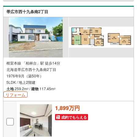
帯広市西十九条南2丁目
根室本線 「柏林台」駅 徒歩14分
北海道帯広市西十九条南2丁目
1976年9月（築50年）
5LDK / 地上2階建
土地
259.2m
/
建物
117.45m
2
2
リフォーム
1,899万円
成約でもらえる