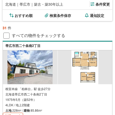
北海道｜帯広市｜築古・築30年以上
条件変更
おすすめ順
検索条件保存
通知設定
31
件
すべての物件をチェックする
帯広市西二十条南2丁目
根室本線 「柏林台」駅 徒歩27分
北海道帯広市西二十条南2丁目
1975年5月（築52年）
4LDK / 地上2階建
土地
228m
/
建物
85.86m
2
2