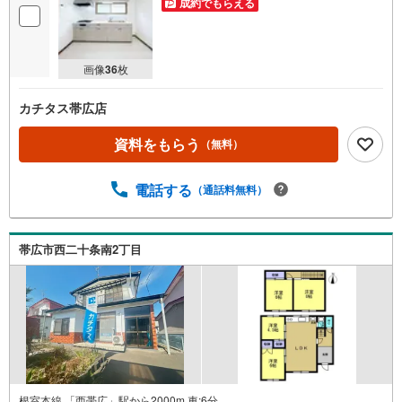
成約でもらえる
画像
36
枚
カチタス帯広店
資料をもらう
（無料）
電話する
（通話料無料）
帯広市西二十条南2丁目
根室本線 「西帯広」駅から2000m 車:6分