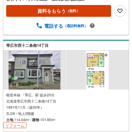
資料をもらう
（無料）
電話する
（通話料無料）
帯広市西十二条南14丁目
根室本線 「帯広」駅 徒歩20分
北海道帯広市西十二条南14丁目
1991年11月（築35年）
3LDK / 地上2階建
土地
114.04m
/
建物
101.85m
2
2
リフォーム