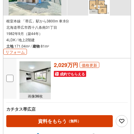
根室本線 「帯広」駅から3800m 車:8分
北海道帯広市西十八条南31丁目
1982年9月（築44年）
4LDK / 地上2階建
土地
171.04m
/
建物
81m
2
2
リフォーム
2,029万円
価格更新
成約でもらえる
画像
36
枚
カチタス帯広店
資料をもらう
（無料）