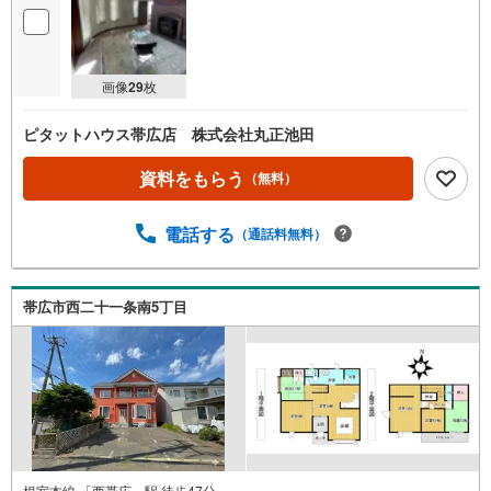
画像
29
枚
ピタットハウス帯広店 株式会社丸正池田
資料をもらう
（無料）
電話する
（通話料無料）
帯広市西二十一条南5丁目
根室本線 「西帯広」駅 徒歩47分