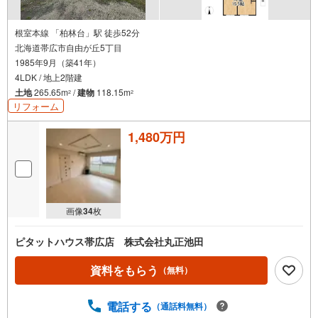
根室本線 「柏林台」駅 徒歩52分
北海道帯広市自由が丘5丁目
1985年9月（築41年）
4LDK / 地上2階建
土地
265.65m
/
建物
118.15m
2
2
リフォーム
1,480万円
画像
34
枚
ピタットハウス帯広店 株式会社丸正池田
資料をもらう
（無料）
電話する
（通話料無料）