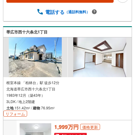
電話する
（通話料無料）
帯広市西十六条北1丁目
根室本線 「柏林台」駅 徒歩12分
北海道帯広市西十六条北1丁目
1983年12月（築43年）
3LDK / 地上2階建
土地
151.42m
/
建物
76.95m
2
2
リフォーム
1,999万円
価格更新