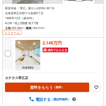
根室本線 「帯広」駅から3200m 車:7分
北海道帯広市西十七条南5丁目
1986年12月（築40年）
4LDK / 地上2階建 地下1階
土地
290.38m
/
建物
160.21m
2
2
リフォーム
2,149万円
成約でもらえる
画像
36
枚
カチタス帯広店
資料をもらう
（無料）
電話する
（通話料無料）