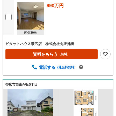
990万円
画像
30
枚
ピタットハウス帯広店 株式会社丸正池田
資料をもらう
（無料）
電話する
（通話料無料）
帯広市自由が丘5丁目