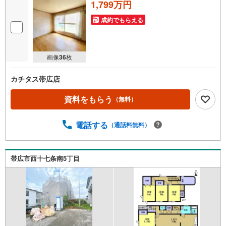
1,799万円
成約でもらえる
画像
36
枚
カチタス帯広店
資料をもらう
（無料）
電話する
（通話料無料）
帯広市西十七条南5丁目