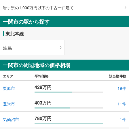
145.08m
（登記）
2
岩手県一関市萩荘字西黒沢
岩手県の1,000万円以下の中古一戸建て
一関市の駅から探す
東北本線
油島
一関市の周辺地域の価格相場
エリア
平均価格
該当物件数
428万円
栗原市
19件
403万円
登米市
11件
780万円
気仙沼市
1件