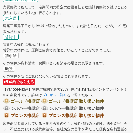
売買契約にあたって一定期間内に特定の建設会社と建築請負契約を結ぶことを
条件にしている土地に表示されます。
未入居
建築工事完了日から1年以上経過したものの、まだ誰も住んだことがない住宅に
表示されます。
賃貸中
賃貸中の物件に表示されます。
賃貸中の物件は、原則ご自身でお住まいいただくことができません。
請求済
その物件が資料請求・お問い合わせ済みの場合に表示されます。
既読
その物件を既にご覧になっている場合に表示されます。
成約でもらえる
【Yahoo!不動産】物件ご成約で最大20万円相当PayPayポイントプレゼント！
の対象物件です。詳細は
プレゼント詳細
をご覧ください。
ゴールド推奨店
ゴールド推奨店 取り扱い物件
シルバー推奨店
シルバー推奨店 取り扱い物件
ブロンズ推奨店
ブロンズ推奨店 取り扱い物件
広告商品を購入している不動産会社のうち、物件情報の正確性、法令遵守、ヤ
フー不動産における成約実績等、当社所定の基準を満たした優良な店舗運営を