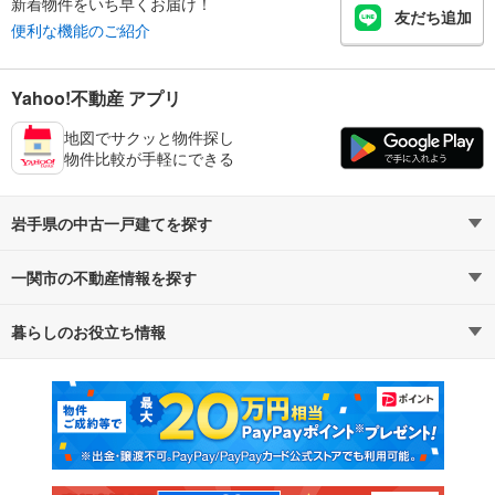
新着物件をいち早くお届け！
友だち追加
便利な機能のご紹介
Yahoo!不動産 アプリ
地図でサクッと物件探し
物件比較が手軽にできる
岩手県の中古一戸建てを探す
一関市の不動産情報を探す
路線・駅から探す
地域から探す
暮らしのお役立ち情報
不動産・住宅
賃貸住宅
通勤・通学時間から探す
地図から探す
マンションカタログ
教えて！住まいの先生
新築マンション
中古マンション
新築一戸建て
中古一戸建て