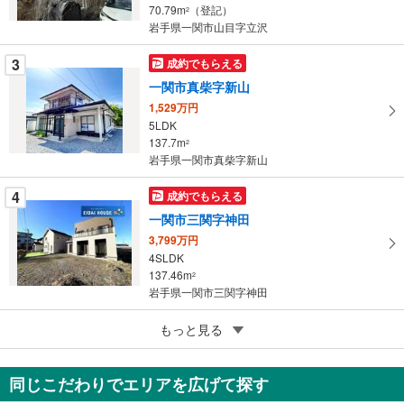
ー
70.79m
（登記）
2
岩手県一関市山目字立沢
ジ
に
3
成約でもらえる
保
一関市真柴字新山
存
す
1,529万円
5LDK
る
137.7m
2
岩手県一関市真柴字新山
4
成約でもらえる
一関市三関字神田
3,799万円
4SLDK
137.46m
2
岩手県一関市三関字神田
5
もっと見る
成約でもらえる
一関市萩荘字西黒沢
1,649万円
同じこだわりでエリアを広げて探す
5LDK