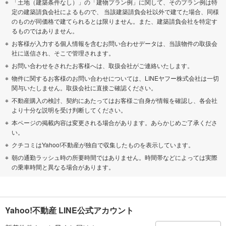
「土地（建築条件なし）」の「建物プラン例」に関して、そのプラン例は特
定の建築請負会社によるもので、 当該建築請負会社以外で建てた場合、同様
のものが同価格で建てられるとは限りません。また、建築請負会社を特定す
るものではありません。
お客様が入力する個人情報を含むお問い合わせデータは、当該物件の取扱会
社に送信され、そこで管理されます。
お問い合わせをされたお客様へは、取扱会社がご連絡いたします。
物件に関するお客様のお問い合わせについては、LINEヤフー株式会社は一切
関与いたしません。取扱会社に直接ご確認ください。
不動産購入の検討、契約にあたってはお客様ご自身が情報を確認し、各会社
より十分な説明を受け判断してください。
本ページの掲載内容は変更される場合があります。あらかじめご了承くださ
い。
クチコミはYahoo!不動産が独自で収集したものを表示しています。
朝の通勤ラッシュ時の所要時間ではありません。時間帯などによっては実際
の乗車時間と異なる場合があります。
Yahoo!不動産 LINE公式アカウント