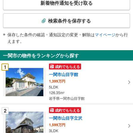
新着物件通知を受け取る
の
検
索
検索条件を保存する
条
件
保存した条件の確認・通知設定の変更・解除は
マイページ
から行
で
えます。
通
知
一関市の物件をランキングから探す
を
受
1
成約でもらえる
け
一関市山目字館
取
1,399万円
る
5LDK
・
126.35m
2
条
岩手県一関市山目字館
件
を
2
成約でもらえる
マ
一関市山目字立沢
イ
1,599万円
ペ
3LDK